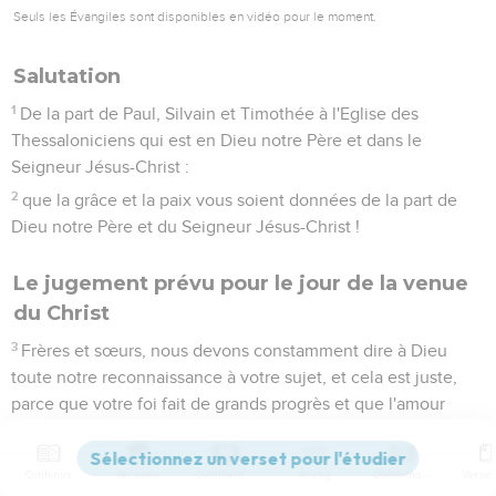
Seuls les Évangiles sont disponibles en vidéo pour le moment.
Salutation
1
De la part de Paul, Silvain et Timothée à l'Eglise des
Thessaloniciens qui est en Dieu notre Père et dans le
Seigneur Jésus-Christ :
2
que la grâce et la paix vous soient données de la part de
Dieu notre Père et du Seigneur Jésus-Christ !
Le jugement prévu pour le jour de la venue
du Christ
3
Frères et sœurs, nous devons constamment dire à Dieu
toute notre reconnaissance à votre sujet, et cela est juste,
parce que votre foi fait de grands progrès et que l'amour
mutuel que vous vous portez tous augmente de plus en plus.
4
Aussi sommes-nous fiers de vous dans les Eglises de Dieu
Contenus
Versions
Commentaires
Strong
Dictionnaire
à cause de votre persévérance et de votre foi au milieu de