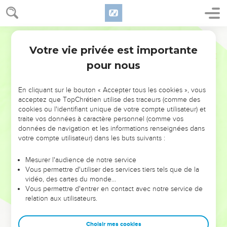
Votre vie privée est importante
pour nous
NE MANQUEZ PAS L’ÉVÉNEMENT
En cliquant sur le bouton « Accepter tous les cookies », vous
DE L’ANNÉE !
acceptez que TopChrétien utilise des traceurs (comme des
cookies ou l'identifiant unique de votre compte utilisateur) et
ET SI LEURS ERREURS POUVAIENT VOUS ÉVITER LES
traite vos données à caractère personnel (comme vos
VOTRES ?
données de navigation et les informations renseignées dans
votre compte utilisateur) dans les buts suivants :
On admire souvent les leaders pour leurs réussites, leur impact,
leur foi ou leur vision. Mais on voit moins les doutes, les erreurs
Mesurer l'audience de notre service
Vous permettre d'utiliser des services tiers tels que de la
et les saisons difficiles qu'ils ont traversés, alors même que ce
vidéo, des cartes du monde…
sont elles qui les ont façonnés.
Vous permettre d'entrer en contact avec notre service de
relation aux utilisateurs.
Dans cette conférence, leaders, entrepreneurs, et responsables
reviennent sur les erreurs marquantes de leur parcours et les
clés pour avancer avec plus de sagesse afin que leurs erreurs
Choisir mes cookies