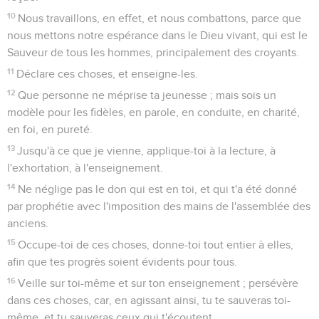
10
Nous travaillons, en effet, et nous combattons, parce que
nous mettons notre espérance dans le Dieu vivant, qui est le
Sauveur de tous les hommes, principalement des croyants.
11
Déclare ces choses, et enseigne-les.
12
Que personne ne méprise ta jeunesse ; mais sois un
modèle pour les fidèles, en parole, en conduite, en charité,
en foi, en pureté.
13
Jusqu'à ce que je vienne, applique-toi à la lecture, à
l'exhortation, à l'enseignement.
14
Ne néglige pas le don qui est en toi, et qui t'a été donné
par prophétie avec l'imposition des mains de l'assemblée des
anciens.
15
Occupe-toi de ces choses, donne-toi tout entier à elles,
afin que tes progrès soient évidents pour tous.
16
Veille sur toi-même et sur ton enseignement ; persévère
dans ces choses, car, en agissant ainsi, tu te sauveras toi-
même, et tu sauveras ceux qui t'écoutent.