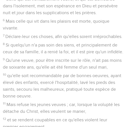
dans l'isolement, met son espérance en Dieu et persévère
nuit et jour dans les supplications et les prières.
6
Mais celle qui vit dans les plaisirs est morte, quoique
vivante.
7
Déclare-leur ces choses, afin qu'elles soient irréprochables.
8
Si quelqu'un n'a pas soin des siens, et principalement de
ceux de sa famille, il a renié la foi, et il est pire qu'un infidèle.
9
Qu'une veuve, pour être inscrite sur le rôle, n'ait pas moins
de soixante ans, qu'elle ait été femme d'un seul mari,
10
qu'elle soit recommandable par de bonnes oeuvres, ayant
élevé des enfants, exercé l'hospitalité, lavé les pieds des
saints, secouru les malheureux, pratiqué toute espèce de
bonne oeuvre.
11
Mais refuse les jeunes veuves ; car, lorsque la volupté les
détache du Christ, elles veulent se marier,
12
et se rendent coupables en ce qu'elles violent leur
premier engagement.