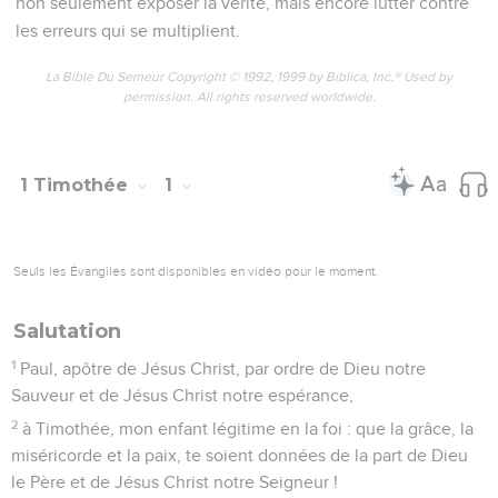
non seulement exposer la vérité, mais encore lutter contre
les erreurs qui se multiplient.
La Bible Du Semeur Copyright © 1992, 1999 by Biblica, Inc.® Used by
permission. All rights reserved worldwide.
1 Timothée
1
Seuls les Évangiles sont disponibles en vidéo pour le moment.
Salutation
1
Paul, apôtre de Jésus Christ, par ordre de Dieu notre
Sauveur et de Jésus Christ notre espérance,
2
à Timothée, mon enfant légitime en la foi : que la grâce, la
miséricorde et la paix, te soient données de la part de Dieu
le Père et de Jésus Christ notre Seigneur !