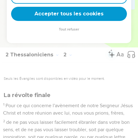
vous, afin que notre Dieu vous juge dignes de la vocation, et
qu'il accomplisse par sa puissance tous les dessins
Accepter tous les cookies
bienveillants de sa bonté, et l'oeuvre de votre foi,
12
pour que le nom de notre Seigneur Jésus soit glorifié en
Tout refuser
vous, et que vous soyez glorifiés en lui, selon la grâce de
notre Dieu et du Seigneur Jésus Christ.
2 Thessaloniciens
2
Seuls les Évangiles sont disponibles en vidéo pour le moment.
La révolte finale
1
Pour ce qui concerne l'avènement de notre Seigneur Jésus
Christ et notre réunion avec lui, nous vous prions, frères,
2
de ne pas vous laisser facilement ébranler dans votre bon
sens, et de ne pas vous laisser troubler, soit par quelque
inspiration, soit par quelque parole, ou par quelque lettre