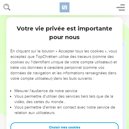
5
C'est une preuve du juste jugement de Dieu, pour que
vous soyez jugés dignes du royaume de Dieu, pour lequel
vous souffrez.
Segond 1910
6
Car il est de la justice de Dieu de rendre l'affliction à ceux
Votre vie privée est importante
2 Thessaloniciens
1
qui vous affligent,
pour nous
7
et de vous donner, à vous qui êtes affligés, du repos avec
nous, lorsque le Seigneur Jésus apparaîtra du ciel avec les
En cliquant sur le bouton « Accepter tous les cookies », vous
anges de sa puissance,
acceptez que TopChrétien utilise des traceurs (comme des
cookies ou l'identifiant unique de votre compte utilisateur) et
8
au milieu d'une flamme de feu, pour punir ceux qui ne
traite vos données à caractère personnel (comme vos
connaissent pas Dieu et ceux qui n'obéissent pas à l'Évangile
données de navigation et les informations renseignées dans
de notre Seigneur Jésus.
votre compte utilisateur) dans les buts suivants :
9
Ils auront pour châtiment une ruine éternelle, loin de la
Mesurer l'audience de notre service
face du Seigneur et de la gloire de sa force,
Vous permettre d'utiliser des services tiers tels que de la
10
vidéo, des cartes du monde…
lorsqu'il viendra pour être, en ce jour-là, glorifié dans ses
Vous permettre d'entrer en contact avec notre service de
saints et admiré dans tous ceux qui auront cru, car notre
relation aux utilisateurs.
témoignage auprès de vous a été cru.
11
C'est pourquoi aussi nous prions continuellement pour
Choisir mes cookies