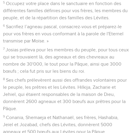
5
Occupez votre place dans le sanctuaire en fonction des
différentes familles définies pour vos frères, les membres du
peuple, et de la répartition des familles des Lévites.
6
Sacrifiez l’agneau pascal, consacrez-vous et préparez-le
pour vos frères en vous conformant à la parole de l'Eternel
transmise par Moïse. »
7
Josias préleva pour les membres du peuple, pour tous ceux
qui se trouvaient là, des agneaux et des chevreaux au
nombre de 30'000, le tout pour la Pâque, ainsi que 3000
bœufs ; cela fut pris sur les biens du roi.
8
Ses chefs prélevèrent aussi des offrandes volontaires pour
le peuple, les prêtres et les Lévites. Hilkija, Zacharie et
Jehiel, qui étaient responsables de la maison de Dieu,
donnèrent 2600 agneaux et 300 bœufs aux prêtres pour la
Pâque.
9
Conania, Shemaeja et Nathanaël, ses frères, Hashabia,
Jeïel et Jozabad, chefs des Lévites, donnèrent 5000
agneaux et 500 bœufs aux Lévites pour la Pâque.