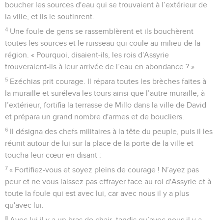
boucher les sources d'eau qui se trouvaient à l’extérieur de
la ville, et ils le soutinrent.
4
Une foule de gens se rassemblèrent et ils bouchèrent
toutes les sources et le ruisseau qui coule au milieu de la
région. « Pourquoi, disaient-ils, les rois d'Assyrie
trouveraient-ils à leur arrivée de l’eau en abondance ? »
5
Ezéchias prit courage. Il répara toutes les brèches faites à
la muraille et suréleva les tours ainsi que l’autre muraille, à
l’extérieur, fortifia la terrasse de Millo dans la ville de David
et prépara un grand nombre d'armes et de boucliers.
6
Il désigna des chefs militaires à la tête du peuple, puis il les
réunit autour de lui sur la place de la porte de la ville et
toucha leur cœur en disant :
7
« Fortifiez-vous et soyez pleins de courage ! N’ayez pas
peur et ne vous laissez pas effrayer face au roi d'Assyrie et à
toute la foule qui est avec lui, car avec nous il y a plus
qu'avec lui.
8
Avec lui il y a un bras de chair, tandis qu’avec nous il y a