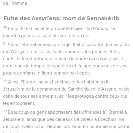
de l'homme.
Fuite des Assyriens; mort de Sennakérib
20
Le roi Ezéchias et le prophète Esaïe, fils d'Amots, se
mirent à prier à ce sujet, ils crièrent au ciel.
21
Alors l'Eternel envoya un ange. Il fit disparaître du camp du
roi d'Assyrie tous les vaillants hommes, les princes et les
chefs. Et le roi retourna couvert de honte dans son pays. Il
entra dans le temple de son dieu et là, quelques-uns de ses
propres enfants le firent tomber par l'épée.
22
Ainsi, l'Eternel sauva Ezéchias et les habitants de
Jérusalem de la domination de Sanchérib, roi d'Assyrie, et de
celle de tous ses ennemis, et il les protégea contre ceux qui
les entouraient.
23
Beaucoup de gens apportèrent des offrandes à l'Eternel à
Jérusalem, ainsi que des cadeaux de valeur à Ezéchias, roi
de Juda. Celui-ci fut, depuis lors, tenu en haute estime parmi