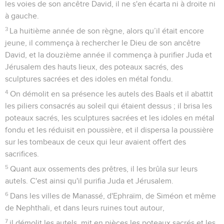
les voies de son ancêtre David, il ne s'en écarta ni à droite ni
à gauche.
3
La huitième année de son règne, alors qu’il était encore
jeune, il commença à rechercher le Dieu de son ancêtre
David, et la douzième année il commença à purifier Juda et
Jérusalem des hauts lieux, des poteaux sacrés, des
sculptures sacrées et des idoles en métal fondu.
4
On démolit en sa présence les autels des Baals et il abattit
les piliers consacrés au soleil qui étaient dessus ; il brisa les
poteaux sacrés, les sculptures sacrées et les idoles en métal
fondu et les réduisit en poussière, et il dispersa la poussière
sur les tombeaux de ceux qui leur avaient offert des
sacrifices.
5
Quant aux ossements des prêtres, il les brûla sur leurs
autels. C'est ainsi qu'il purifia Juda et Jérusalem.
6
Dans les villes de Manassé, d'Ephraïm, de Siméon et même
de Nephthali, et dans leurs ruines tout autour,
7
il démolit les autels, mit en pièces les poteaux sacrés et les