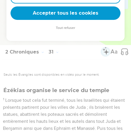
26
Il y eut une grande joie à Jérusalem, car depuis le règne
de Salomon, fils de David, sur Israël, on n’avait rien vu de
Accepter tous les cookies
pareil à Jérusalem.
27
Les prêtres lévites se levèrent pour bénir le peuple et leur
Tout refuser
voix fut entendue, leur prière parvint jusqu'à la sainte
demeure de l'Eternel, jusqu'au ciel.
2 Chroniques
31
Seuls les Évangiles sont disponibles en vidéo pour le moment.
Ézékias organise le service du temple
1
Lorsque tout cela fut terminé, tous les Israélites qui étaient
présents partirent pour les villes de Juda ; ils brisèrent les
statues, abattirent les poteaux sacrés et démolirent
entièrement les hauts lieux et les autels dans tout Juda et
Benjamin ainsi que dans Ephraïm et Manassé. Puis tous les