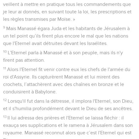
veillent à mettre en pratique tous les commandements que
je leur ai donnés, en suivant toute la loi, les prescriptions et
les règles transmises par Moïse. »
9
Mais Manassé égara Juda et les habitants de Jérusalem à
un tel point qu’ils firent plus encore le mal que les nations
que l'Eternel avait détruites devant les Israélites.
10
L'Eternel parla à Manassé et à son peuple, mais ils n'y
firent pas attention.
11
Alors l'Eternel fit venir contre eux les chefs de l'armée du
roi d'Assyrie. Ils capturèrent Manassé et lui mirent des
crochets, l’attachèrent avec des chaînes en bronze et le
conduisirent à Babylone.
12
Lorsqu'il fut dans la détresse, il implora l'Eternel, son Dieu,
et il s'humilia profondément devant le Dieu de ses ancêtres.
13
Il lui adressa des prières et l'Eternel se laissa fléchir : il
exauça ses supplications et le ramena à Jérusalem dans son
royaume. Manassé reconnut alors que c’est l'Eternel qui est