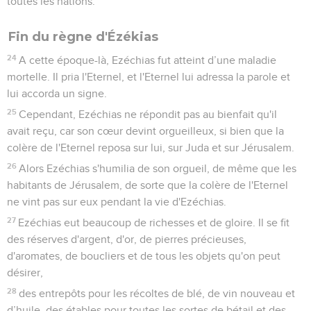
toutes les nations.
Fin du règne d'Ézékias
24
A cette époque-là, Ezéchias fut atteint d’une maladie
mortelle. Il pria l'Eternel, et l'Eternel lui adressa la parole et
lui accorda un signe.
25
Cependant, Ezéchias ne répondit pas au bienfait qu'il
avait reçu, car son cœur devint orgueilleux, si bien que la
colère de l'Eternel reposa sur lui, sur Juda et sur Jérusalem.
26
Alors Ezéchias s'humilia de son orgueil, de même que les
habitants de Jérusalem, de sorte que la colère de l'Eternel
ne vint pas sur eux pendant la vie d'Ezéchias.
27
Ezéchias eut beaucoup de richesses et de gloire. Il se fit
des réserves d'argent, d'or, de pierres précieuses,
d'aromates, de boucliers et de tous les objets qu'on peut
désirer,
28
des entrepôts pour les récoltes de blé, de vin nouveau et
d’huile, des étables pour toutes les sortes de bétail et des