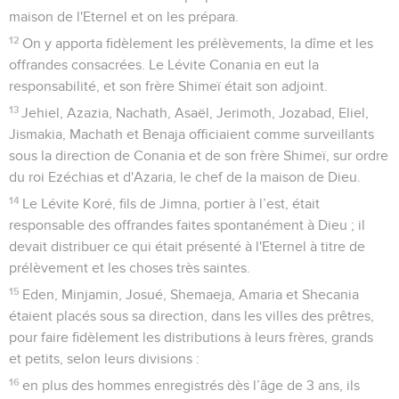
maison de l'Eternel et on les prépara.
12
On y apporta fidèlement les prélèvements, la dîme et les
offrandes consacrées. Le Lévite Conania en eut la
responsabilité, et son frère Shimeï était son adjoint.
13
Jehiel, Azazia, Nachath, Asaël, Jerimoth, Jozabad, Eliel,
Jismakia, Machath et Benaja officiaient comme surveillants
sous la direction de Conania et de son frère Shimeï, sur ordre
du roi Ezéchias et d'Azaria, le chef de la maison de Dieu.
14
Le Lévite Koré, fils de Jimna, portier à l’est, était
responsable des offrandes faites spontanément à Dieu ; il
devait distribuer ce qui était présenté à l'Eternel à titre de
prélèvement et les choses très saintes.
15
Eden, Minjamin, Josué, Shemaeja, Amaria et Shecania
étaient placés sous sa direction, dans les villes des prêtres,
pour faire fidèlement les distributions à leurs frères, grands
et petits, selon leurs divisions :
16
en plus des hommes enregistrés dès l’âge de 3 ans, ils