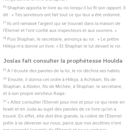
16
Shaphan apporta le livre au roi lorsqu’il lui fit son rapport. Il
dit : « Tes serviteurs ont fait tout ce qui leur a été ordonné.
17
Ils ont ramassé l'argent qui se trouvait dans la maison de
l'Eternel et l'ont confié aux inspecteurs et aux ouvriers. »
18
Puis Shaphan, le secrétaire, annonça au roi : « Le prêtre
Hilkija m'a donné un livre. » Et Shaphan le lut devant le roi.
Josias fait consulter la prophétesse Houlda
19
A l’écoute des paroles de la loi, le roi déchira ses habits.
20
Ensuite, il donna cet ordre à Hilkija, à Achikam, fils de
Shaphan, à Abdon, fils de Michée, à Shaphan, le secrétaire,
et à son propre serviteur Asaja :
21
« Allez consulter l'Eternel pour moi et pour ce qui reste en
Israël et en Juda au sujet des paroles de ce livre qu'on a
trouvé. En effet, elle doit être grande, la colère de l'Eternel
prête à se déverser sur nous, parce que nos ancêtres n'ont
pas respecté la parole de l'Eternel et ne se sont pas