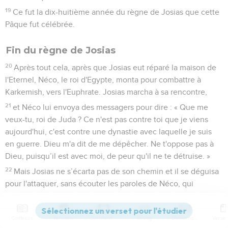
19
Ce fut la dix-huitième année du règne de Josias que cette
Pâque fut célébrée.
Fin du règne de Josias
20
Après tout cela, après que Josias eut réparé la maison de
l'Eternel, Néco, le roi d'Egypte, monta pour combattre à
Karkemish, vers l'Euphrate. Josias marcha à sa rencontre,
21
et Néco lui envoya des messagers pour dire : « Que me
veux-tu, roi de Juda ? Ce n'est pas contre toi que je viens
aujourd'hui, c'est contre une dynastie avec laquelle je suis
en guerre. Dieu m'a dit de me dépêcher. Ne t'oppose pas à
Dieu, puisqu’il est avec moi, de peur qu'il ne te détruise. »
22
Mais Josias ne s’écarta pas de son chemin et il se déguisa
pour l'attaquer, sans écouter les paroles de Néco, qui
venaient pourtant de Dieu. Il s'avança pour combattre dans la
vallée de Meguiddo.
Contenus
Versions
Commentaires
Strong
Dictionnaire
23
Les archers tirèrent sur le roi Josias et le roi dit à ses