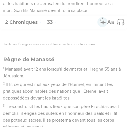
et les habitants de Jérusalem lui rendirent honneur à sa
mort. Son fils Manassé devint roi à sa place.
2 Chroniques
33
Seuls les Évangiles sont disponibles en vidéo pour le moment.
Règne de Manassé
1
Manassé avait 12 ans lorsqu'il devint roi et il régna 55 ans à
Jérusalem.
2
Il fit ce qui est mal aux yeux de l'Eternel, en imitant les
pratiques abominables des nations que l'Eternel avait
dépossédées devant les Israélites.
3
Il reconstruisit les hauts lieux que son père Ezéchias avait
démolis, il érigea des autels en l’honneur des Baals et il fit
des poteaux sacrés. Il se prosterna devant tous les corps
célestes et les servit.