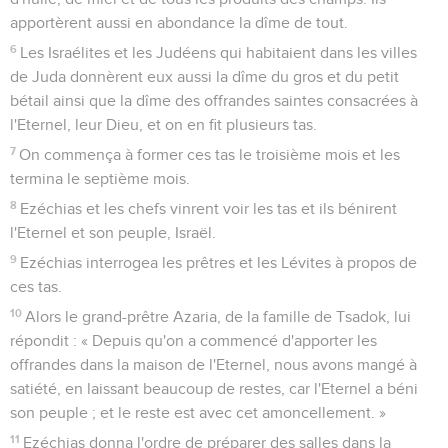
apportèrent aussi en abondance la dîme de tout.
6
Les Israélites et les Judéens qui habitaient dans les villes
de Juda donnèrent eux aussi la dîme du gros et du petit
bétail ainsi que la dîme des offrandes saintes consacrées à
l'Eternel, leur Dieu, et on en fit plusieurs tas.
7
On commença à former ces tas le troisième mois et les
termina le septième mois.
8
Ezéchias et les chefs vinrent voir les tas et ils bénirent
l'Eternel et son peuple, Israël.
9
Ezéchias interrogea les prêtres et les Lévites à propos de
ces tas.
10
Alors le grand-prêtre Azaria, de la famille de Tsadok, lui
répondit : « Depuis qu'on a commencé d'apporter les
offrandes dans la maison de l'Eternel, nous avons mangé à
satiété, en laissant beaucoup de restes, car l'Eternel a béni
son peuple ; et le reste est avec cet amoncellement. »
11
Ezéchias donna l'ordre de préparer des salles dans la