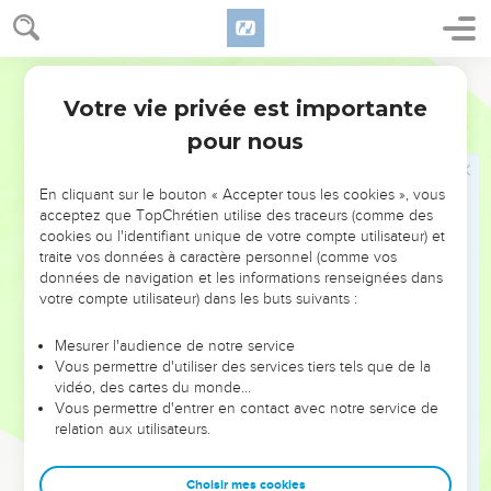
louaient l'Eternel avec les instruments qui retentissaient en
son honneur.
Segond 21
22
Ezéchias toucha, par ses paroles, le cœur de tous les
Votre vie privée est importante
Lévites qui montraient une grande perspicacité pour le
2 Chroniques
30
service de l'Eternel. Ils mangèrent de ce repas de fête
pour nous
pendant 7 jours en offrant des sacrifices de communion et en
louant l'Eternel, le Dieu de leurs ancêtres.
En cliquant sur le bouton « Accepter tous les cookies », vous
acceptez que TopChrétien utilise des traceurs (comme des
23
Toute l'assemblée décida de célébrer 7 autres jours, et ils
cookies ou l'identifiant unique de votre compte utilisateur) et
célébrèrent ces 7 jours dans la joie.
traite vos données à caractère personnel (comme vos
24
En effet, Ezéchias, le roi de Juda, avait donné à
données de navigation et les informations renseignées dans
votre compte utilisateur) dans les buts suivants :
l'assemblée 1000 taureaux et 7000 brebis, et les chefs 1000
taureaux et 10'000 brebis. De plus, un grand nombre de
Mesurer l'audience de notre service
prêtres s'étaient consacrés.
Vous permettre d'utiliser des services tiers tels que de la
25
vidéo, des cartes du monde…
Toute l'assemblée de Juda, les prêtres, les Lévites, tous
Vous permettre d'entrer en contact avec notre service de
les membres du peuple venus d'Israël et les étrangers, qu’ils
relation aux utilisateurs.
soient venus du territoire d'Israël ou installés en Juda, se
réjouirent.
Choisir mes cookies