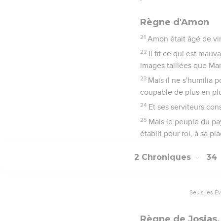
Règne d'Amon
21
Amon était âgé de vin
22
Il fit ce qui est mauv
images taillées que Manas
23
Mais il ne s'humilia 
coupable de plus en pl
24
Et ses serviteurs cons
25
Mais le peuple du pa
établit pour roi, à sa pla
2 Chroniques
34
Seuls les É
Règne de Josias.