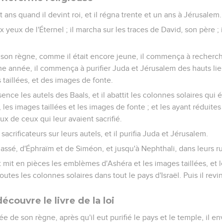
t ans quand il devint roi, et il régna trente et un ans à Jérusalem.
 aux yeux de l'Éternel ; il marcha sur les traces de David, son père ;
son règne, comme il était encore jeune, il commença à recherch
ème année, il commença à purifier Juda et Jérusalem des hauts l
 taillées, et des images de fonte.
ence les autels des Baals, et il abattit les colonnes solaires qui é
es images taillées et les images de fonte ; et les ayant réduites 
x de ceux qui leur avaient sacrifié.
 sacrificateurs sur leurs autels, et il purifia Juda et Jérusalem.
assé, d'Éphraïm et de Siméon, et jusqu'à Nephthali, dans leurs ru
et mit en pièces les emblèmes d'Ashéra et les images taillées, et l
 toutes les colonnes solaires dans tout le pays d'Israël. Puis il rev
écouvre le livre de la loi
ée de son règne, après qu'il eut purifié le pays et le temple, il e