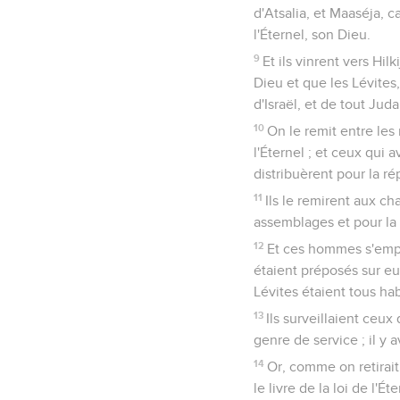
d'Atsalia, et Maaséja, ca
l'Éternel, son Dieu.
9
Et ils vinrent vers Hil
Dieu et que les Lévites,
d'Israël, et de tout Jud
10
On le remit entre les
l'Éternel ; et ceux qui a
distribuèrent pour la rép
11
Ils le remirent aux ch
assemblages et pour la 
12
Et ces hommes s'emplo
étaient préposés sur eux
Lévites étaient tous ha
13
Ils surveillaient ceux
genre de service ; il y 
14
Or, comme on retirait 
le livre de la loi de l'É