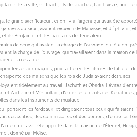
pitaine de la ville, et Joach, fils de Joachaz, l'archiviste, pour r
kija, le grand sacrificateur ; et on livra l'argent qui avait été appo
 gardiens du seuil, avaient recueilli de Manassé, et d'Éphraïm, et
a, et de Benjamin, et des habitants de Jérusalem.
 mains de ceux qui avaient la charge de l'ouvrage, qui étaient pr
vaient la charge de l'ouvrage, qui travaillaient dans la maison de l
arer et la restaurer.
arpentiers et aux maçons, pour acheter des pierres de taille et du
charpente des maisons que les rois de Juda avaient détruites.
yaient fidèlement au travail. Jachath et Obadia, Lévites d'entre
, et Zacharie et Méshullam, d'entre les enfants des Kéhathites, po
biles dans les instruments de musique.
 qui portaient les fardeaux, et dirigeaient tous ceux qui faisaient
avait des scribes, des commissaires et des portiers, d'entre les Lév
l'argent qui avait été apporté dans la maison de l'Éternel, Hilkija, 
ternel, donné par Moïse.