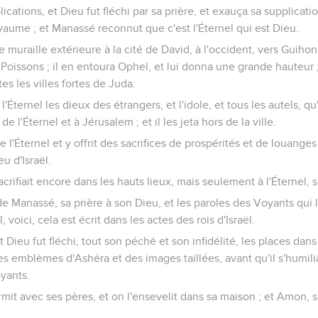
lications, et Dieu fut fléchi par sa prière, et exauça sa supplication 
aume ; et Manassé reconnut que c'est l'Éternel qui est Dieu.
ne muraille extérieure à la cité de David, à l'occident, vers Guihon
 Poissons ; il en entoura Ophel, et lui donna une grande hauteur ; 
s les villes fortes de Juda.
l'Éternel les dieux des étrangers, et l'idole, et tous les autels, qu'i
 l'Éternel et à Jérusalem ; et il les jeta hors de la ville.
 de l'Éternel et y offrit des sacrifices de prospérités et de louange
eu d'Israël.
crifiait encore dans les hauts lieux, mais seulement à l'Éternel, 
de Manassé, sa prière à son Dieu, et les paroles des Voyants qui 
l, voici, cela est écrit dans les actes des rois d'Israël.
Dieu fut fléchi, tout son péché et son infidélité, les places dans 
es emblèmes d'Ashéra et des images taillées, avant qu'il s'humiliât
yants.
it avec ses pères, et on l'ensevelit dans sa maison ; et Amon, so