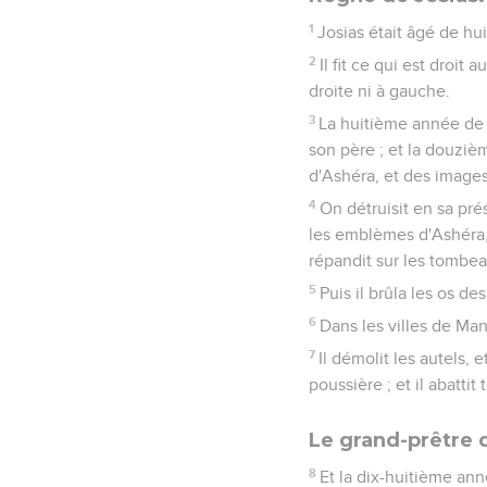
1
Josias était âgé de hui
2
Il fit ce qui est droit
droite ni à gauche.
3
La huitième année de 
son père ; et la douzi
d'Ashéra, et des images
4
On détruisit en sa prés
les emblèmes d'Ashéra, l
répandit sur les tombeau
5
Puis il brûla les os des
6
Dans les villes de Man
7
Il démolit les autels, 
poussière ; et il abattit
Le grand-prêtre d
8
Et la dix-huitième ann