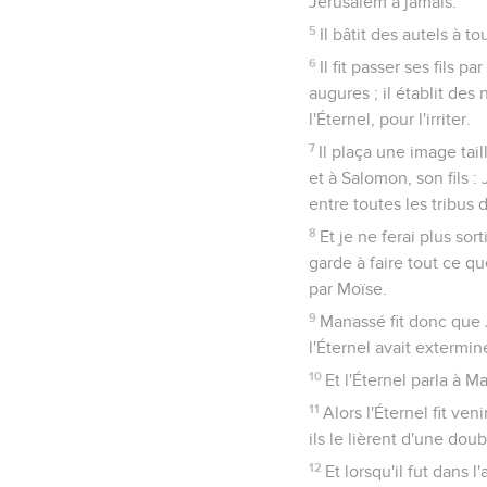
Jérusalem à jamais.
5
Il bâtit des autels à t
6
Il fit passer ses fils p
augures ; il établit des
l'Éternel, pour l'irriter.
7
Il plaça une image tail
et à Salomon, son fils 
entre toutes les tribus d'
8
Et je ne ferai plus sor
garde à faire tout ce q
par Moïse.
9
Manassé fit donc que J
l'Éternel avait extermin
10
Et l'Éternel parla à M
11
Alors l'Éternel fit ve
ils le lièrent d'une dou
12
Et lorsqu'il fut dans l