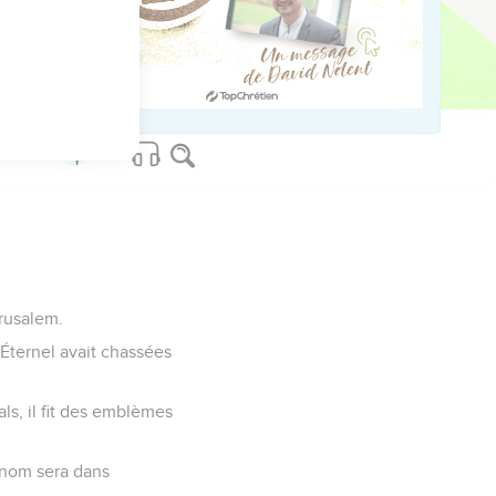
ans la vision d'Ésaïe, le
es fils de David ; tout
 régna à sa place.
érusalem.
'Éternel avait chassées
als, il fit des emblèmes
on nom sera dans