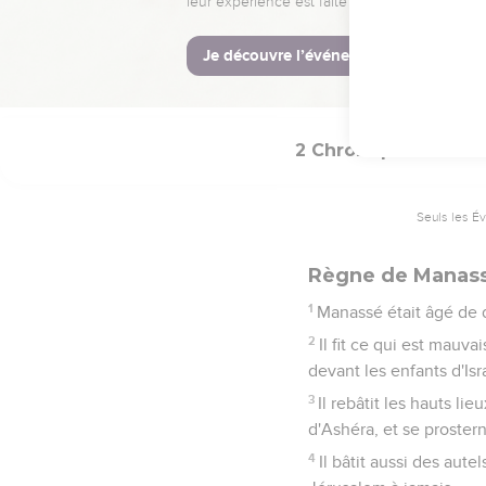
Quant au reste des act
prophète, fils d'Amots, d
33
Puis Ézéchias s'endor
Juda et les habitants de
2 Chroniques
33
Seuls les É
Règne de Manas
1
Manassé était âgé de d
2
Il fit ce qui est mauv
devant les enfants d'Isr
3
Il rebâtit les hauts li
d'Ashéra, et se prostern
4
Il bâtit aussi des aute