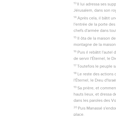
13
Il lui adressa ses supp
Jérusalem, dans son roy
14
Après cela, il bâtit u
l'entrée de la porte des
chefs d'armée dans toute
15
Il ôta de la maison de 
montagne de la maison de
16
Puis il rebâtit l'autel
de servir l'Éternel, le Di
17
Toutefois le peuple sa
18
Le reste des actions 
l'Éternel, le Dieu d'Israë
19
Sa prière, et comment 
hauts lieux, et dressa d
dans les paroles des Vo
20
Puis Manassé s'endorm
place.