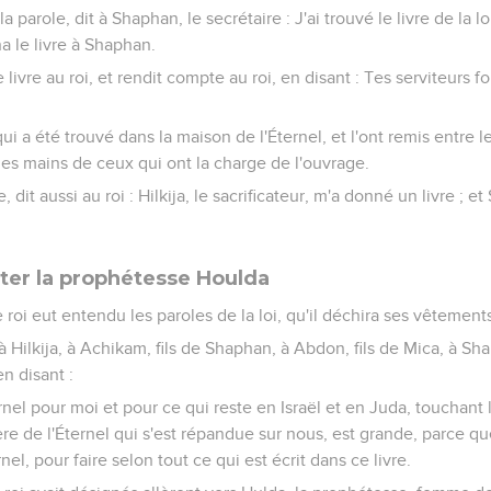
la parole, dit à Shaphan, le secrétaire : J'ai trouvé le livre de la 
na le livre à Shaphan.
livre au roi, et rendit compte au roi, en disant : Tes serviteurs fo
 qui a été trouvé dans la maison de l'Éternel, et l'ont remis entre 
les mains de ceux qui ont la charge de l'ouvrage.
, dit aussi au roi : Hilkija, le sacrificateur, m'a donné un livre ; e
lter la prophétesse Houlda
le roi eut entendu les paroles de la loi, qu'il déchira ses vêtements
à Hilkija, à Achikam, fils de Shaphan, à Abdon, fils de Mica, à Sha
en disant :
rnel pour moi et pour ce qui reste en Israël et en Juda, touchant 
lère de l'Éternel qui s'est répandue sur nous, est grande, parce q
nel, pour faire selon tout ce qui est écrit dans ce livre.