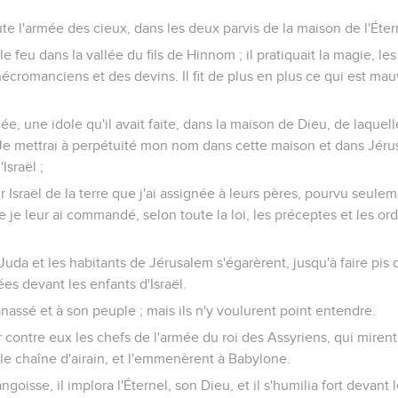
oute l'armée des cieux, dans les deux parvis de la maison de l'Éter
ar le feu dans la vallée du fils de Hinnom ; il pratiquait la magie, les
 nécromanciens et des devins. Il fit de plus en plus ce qui est ma
lée, une idole qu'il avait faite, dans la maison de Dieu, de laquell
: Je mettrai à perpétuité mon nom dans cette maison et dans Jérus
Israël ;
tir Israël de la terre que j'ai assignée à leurs pères, pourvu seule
ue je leur ai commandé, selon toute la loi, les préceptes et les o
uda et les habitants de Jérusalem s'égarèrent, jusqu'à faire pis 
ées devant les enfants d'Israël.
anassé et à son peuple ; mais ils n'y voulurent point entendre.
nir contre eux les chefs de l'armée du roi des Assyriens, qui miren
ble chaîne d'airain, et l'emmenèrent à Babylone.
'angoisse, il implora l'Éternel, son Dieu, et il s'humilia fort devant