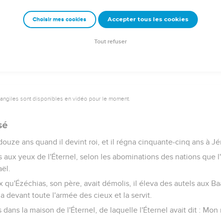
ions d'Ézéchias, et à ses oeuvres de piété, voici, cela est écrit d
ans le livre des rois de Juda et d'Israël.
Accepter tous les cookies
Choisir mes cookies
mit avec ses pères, et on l'ensevelit au plus haut des tombeaux d
 Jérusalem lui rendirent honneur à sa mort ; et Manassé, son fils,
Tout refuser
vangiles sont disponibles en vidéo pour le moment.
sé
ouze ans quand il devint roi, et il régna cinquante-cinq ans à J
ais aux yeux de l'Éternel, selon les abominations des nations que l
aël.
eux qu'Ézéchias, son père, avait démolis, il éleva des autels aux Ba
a devant toute l'armée des cieux et la servit.
ls dans la maison de l'Éternel, de laquelle l'Éternel avait dit : M