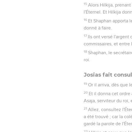
15
Alors Hilkija, prenant 
l'Éternel. Et Hilkija don
16
Et Shaphan apporta le 
donné à faire.
17
Ils ont versé l'argent
commissaires, et entre 
18
Shaphan, le secrétaire
roi.
Josias fait consu
19
Or il arriva, dès que 
20
Et il donna cet ordre 
Asaja, serviteur du roi, 
21
Allez, consultez l'Éte
a été trouvé ; car la co
gardé la parole de l'Éter
22