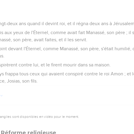
gt-deux ans quand il devint roi, et il régna deux ans à Jérusalem
ais aux yeux de l'Éternel, comme avait fait Manassé, son père ; il s
sé, son père, avait faites, et il les servit.
point devant l'Éternel, comme Manassé, son père, s'était humilié, 
us.
pirèrent contre lui, et le firent mourir dans sa maison.
ys frappa tous ceux qui avaient conspiré contre le roi Amon ; et 
ce, Josias, son fils.
vangiles sont disponibles en vidéo pour le moment.
 Réforme religieuse