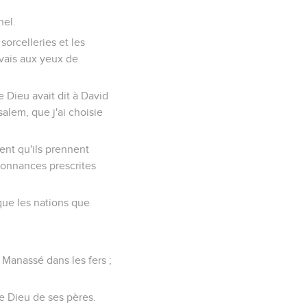
nel.
 sorcelleries et les
uvais aux yeux de
e Dieu avait dit à David
alem, que j'ai choisie
ment qu'ils prennent
rdonnances prescrites
que les nations que
t Manassé dans les fers ;
 le Dieu de ses pères.