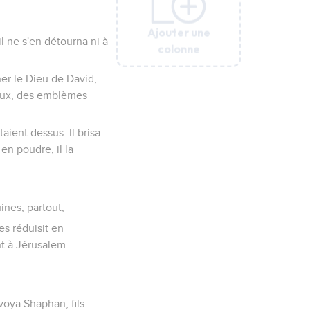
Ajouter une
Ajouter une
Ajouter une
Ajouter une
Ajouter une
 il ne s'en détourna ni à
colonne
colonne
colonne
colonne
colonne
er le Dieu de David,
ieux, des emblèmes
taient dessus. Il brisa
en poudre, il la
ines, partout,
es réduisit en
int à Jérusalem.
nvoya Shaphan, fils