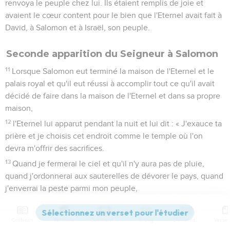
Salomon consacra le milieu du parvis qui se trouvait devant
la maison de l'Eternel ; en effet, c’est là qu’il offrit les
holocaustes et les graisses des sacrifices de communion,
parce que l'autel en bronze qu'il avait fait faire ne pouvait
contenir les holocaustes, les offrandes et les graisses.
8
Salomon célébra la fête des tentes à ce moment-là, et tout
Israël avec lui, pendant 7 jours. Une grande foule était venue
des environs de Hamath jusqu'au torrent d'Egypte.
9
Le lendemain, ils eurent une assemblée solennelle, car ils
avaient célébré la dédicace de l'autel pendant 7 jours, puis la
fête pendant 7 autres jours.
10
Le vingt-troisième jour du septième mois, Salomon
renvoya le peuple chez lui. Ils étaient remplis de joie et
avaient le cœur content pour le bien que l'Eternel avait fait à
David, à Salomon et à Israël, son peuple.
Seconde apparition du Seigneur à Salomon
Contenus
Versions
Commentaires
Strong
Dictionnaire
11
Lorsque Salomon eut terminé la maison de l'Eternel et le