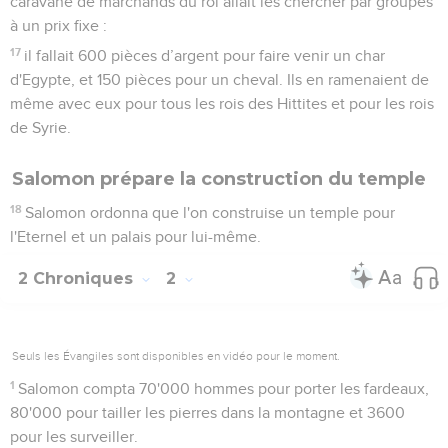
qui se trouvait à Gabaon et la tente de la rencontre, et il
régna sur Israël.
Puissance et richesse de Salomon
14
Salomon réunit des chars et de la cavalerie. Il avait 1400
chars et 12'000 cavaliers, qu'il plaça dans les villes où il
gardait ses chars et à Jérusalem, près de lui.
15
Le roi rendit l'argent et l'or aussi communs à Jérusalem
que les pierres, et les cèdres aussi communs que les
sycomores qui poussent dans la plaine.
16
C'était en Egypte que Salomon achetait ses chevaux. Une
caravane de marchands du roi allait les chercher par groupes
à un prix fixe :
17
il fallait 600 pièces d’argent pour faire venir un char
d'Egypte, et 150 pièces pour un cheval. Ils en ramenaient de
même avec eux pour tous les rois des Hittites et pour les rois
de Syrie.