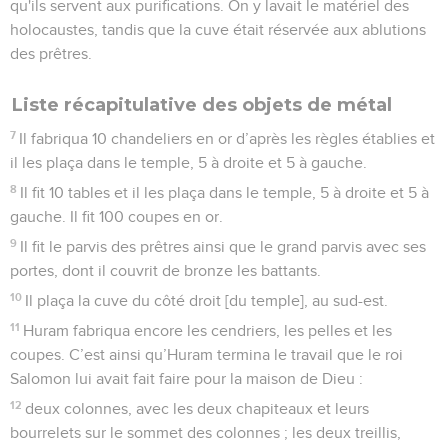
3
Des images de bœufs en faisaient le tour, sous le rebord,
20 par mètre, sur tout le pourtour de la cuve ; disposés sur
deux rangs, les bœufs avaient été fondus avec elle d’une
seule pièce.
4
Elle était posée sur 12 bœufs, 3 tournés vers le nord, 3 vers
l'ouest, 3 vers le sud et 3 vers l'est ; la cuve reposait sur eux
et toute la partie postérieure de leur corps était à l’intérieur.
5
Elle était épaisse de 8 centimètres et son bord, pareil à
celui d'une coupe, avait la forme d’une fleur de lis. Elle
pouvait contenir 66'000 litres.
6
Il fit 10 bassins et il en plaça 5 à droite et 5 à gauche, pour
qu'ils servent aux purifications. On y lavait le matériel des
holocaustes, tandis que la cuve était réservée aux ablutions
des prêtres.
Liste récapitulative des objets de métal
7
Il fabriqua 10 chandeliers en or d’après les règles établies et