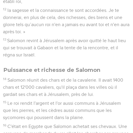
bonté mon père David et tu m'as établi roi à sa place.
9
Maintenant, Eternel Dieu, tiens la promesse que tu as faite
à mon père David, puisque tu m'as établi roi sur un peuple
aussi nombreux que la poussière de la terre :
10
accorde-moi donc de la sagesse et de la connaissance afin
que je sache diriger ce peuple ! En effet, qui pourrait juger
ton peuple, ce peuple si grand ? »
11
Dieu dit à Salomon : « Puisque c'est cela qui est dans ton
cœur, puisque tu ne réclames ni les richesses, ni des biens,
ni la gloire, ni la mort de tes ennemis ni même une longue
vie, mais que tu demandes pour toi de la sagesse et de la
connaissance afin de juger mon peuple, sur lequel je t'ai
établi roi,
12
la sagesse et la connaissance te sont accordées. Je te
donnerai, en plus de cela, des richesses, des biens et une
gloire tels qu’aucun roi n'en a jamais eu avant toi et n'en aura
après toi. »
13
Salomon revint à Jérusalem après avoir quitté le haut lieu