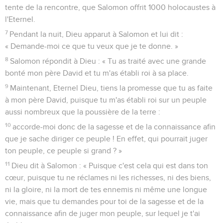
trouvait à Gabaon. Là se trouvait la tente de la rencontre de
Dieu, fabriquée dans le désert par Moïse, le serviteur de
l'Eternel.
4
Quant à l'arche de Dieu, elle avait été transportée par
David de Kirjath-Jearim à l’emplacement qu'il lui avait
préparé. Il avait en effet dressé une tente pour elle à
Jérusalem.
5
Là se trouvait aussi, devant le tabernacle de l'Eternel,
l'autel de bronze qu'avait fabriqué Betsaleel, fils d'Uri et
petit-fils de Hur. Salomon et l'assemblée recherchèrent
l'Eternel.
6
Et ce fut là, sur l'autel de bronze qui se trouvait devant la
tente de la rencontre, que Salomon offrit 1000 holocaustes à
l'Eternel.
7
Pendant la nuit, Dieu apparut à Salomon et lui dit :
« Demande-moi ce que tu veux que je te donne. »
8
Salomon répondit à Dieu : « Tu as traité avec une grande