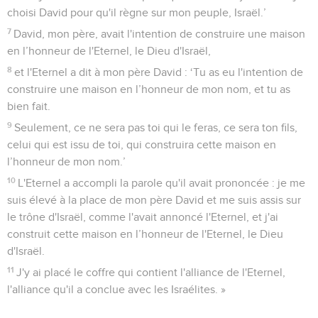
Discours de consécration du temple
3
Puis le roi se retourna et bénit toute l'assemblée d'Israël qui
se tenait debout.
4
Il dit : « Béni soit l'Eternel, le Dieu d'Israël, qui de sa bouche
a parlé à mon père David et qui accomplit par sa puissance
ce qu'il avait déclaré. Il avait dit :
5
‘Depuis le jour où j'ai fait sortir mon peuple d'Egypte, je n'ai
pas choisi de ville parmi toutes les tribus d'Israël pour qu'on y
construise une maison où réside mon nom et je n'ai pas
choisi d'homme pour qu'il soit le chef de mon peuple,
d'Israël,
6
mais j'ai choisi Jérusalem pour que mon nom y réside et j'ai
choisi David pour qu'il règne sur mon peuple, Israël.’
7
David, mon père, avait l'intention de construire une maison
en l’honneur de l'Eternel, le Dieu d'Israël,
8
et l'Eternel a dit à mon père David : ‘Tu as eu l'intention de
construire une maison en l’honneur de mon nom, et tu as