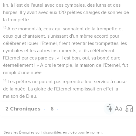
9
On avait donné aux barres une longueur telle que leurs
extrémités se voyaient à une certaine distance de l'arche,
devant le sanctuaire, mais pas de l’extérieur. Telle a été la
place de l'arche jusqu'à aujourd’hui.
10
Il n'y avait dans l'arche que les deux tables que Moïse y
avait déposées à Horeb, lorsque l'Eternel avait fait alliance
avec les Israélites, à leur sortie d'Egypte.
11
Les prêtres sortirent du lieu saint. – En effet, tous les
prêtres présents s'étaient consacrés sans tenir compte de
l'ordre des classes.
12
Tous les Lévites qui étaient musiciens, Asaph, Héman,
Jeduthun, leurs fils et leurs frères se tenaient, habillés de fin
lin, à l'est de l'autel avec des cymbales, des luths et des
harpes. Il y avait avec eux 120 prêtres chargés de sonner de
la trompette. –
13
A ce moment-là, ceux qui sonnaient de la trompette et
ceux qui chantaient, s'unissant d'un même accord pour
célébrer et louer l'Eternel, firent retentir les trompettes, les