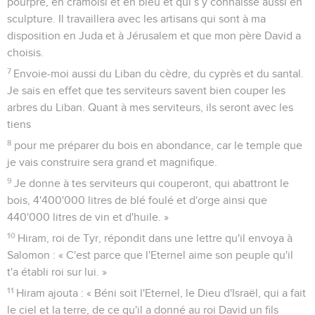
consacrés et pour offrir les holocaustes du matin et du soir
ainsi que des sabbats, des débuts de mois et des fêtes de
l'Eternel, notre Dieu. C’est une règle perpétuelle pour Israël.
4
Le temple que je veux construire doit être grand, car notre
Dieu est plus grand que tous les dieux.
5
Qui est en mesure de lui construire une maison, puisque ni
le ciel ni même les cieux des cieux ne peuvent le contenir ?
Et qui suis-je, moi, pour lui construire une maison ? Elle
servira tout au plus à faire brûler des parfums devant lui !
6
Envoie-moi donc un homme habile pour travailler l’or,
l’argent, le bronze et le fer ainsi que les étoffes teintes en
pourpre, en cramoisi et en bleu et qui s’y connaisse aussi en
sculpture. Il travaillera avec les artisans qui sont à ma
disposition en Juda et à Jérusalem et que mon père David a
choisis.
7
Envoie-moi aussi du Liban du cèdre, du cyprès et du santal.
Je sais en effet que tes serviteurs savent bien couper les