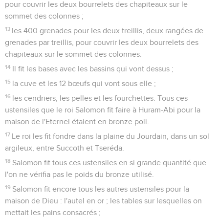
il les plaça dans le temple, 5 à droite et 5 à gauche.
8
Il fit 10 tables et il les plaça dans le temple, 5 à droite et 5 à
gauche. Il fit 100 coupes en or.
9
Il fit le parvis des prêtres ainsi que le grand parvis avec ses
portes, dont il couvrit de bronze les battants.
10
Il plaça la cuve du côté droit [du temple], au sud-est.
11
Huram fabriqua encore les cendriers, les pelles et les
coupes. C’est ainsi qu’Huram termina le travail que le roi
Salomon lui avait fait faire pour la maison de Dieu :
12
deux colonnes, avec les deux chapiteaux et leurs
bourrelets sur le sommet des colonnes ; les deux treillis,
pour couvrir les deux bourrelets des chapiteaux sur le
sommet des colonnes ;
13
les 400 grenades pour les deux treillis, deux rangées de
grenades par treillis, pour couvrir les deux bourrelets des
chapiteaux sur le sommet des colonnes.
14
Il fit les bases avec les bassins qui vont dessus ;