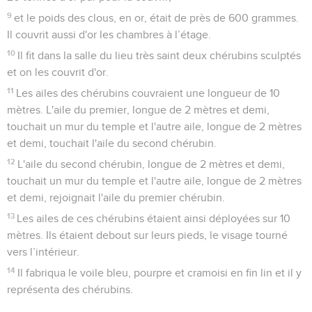
correspondant à la largeur du temple, et 60 de haut.
Salomon le couvrit intérieurement d'or pur.
5
Il revêtit de cyprès la grande salle, la couvrit d'or pur et y fit
sculpter des palmes et des chaînettes.
6
Il couvrit cette salle de pierres précieuses en guise
d’ornement. L'or utilisé était de l'or de Parvaïm.
7
Il couvrit d'or le bâtiment, les poutres, les seuils, les parois
et les battants des portes, et il fit sculpter des chérubins sur
les parois.
8
Il fit la salle du lieu très saint ; elle avait 10 mètres de long
correspondant à la largeur du temple, et 10 de large. Il utilisa
20 tonnes d'or pur pour la couvrir,
9
et le poids des clous, en or, était de près de 600 grammes.
Il couvrit aussi d'or les chambres à l’étage.
10
Il fit dans la salle du lieu très saint deux chérubins sculptés
et on les couvrit d'or.
11
Les ailes des chérubins couvraient une longueur de 10