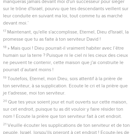
de long et de large, et un mètre et demi de haut. Il s'y plaça,
se mit à genoux en face de toute l'assemblée d'Israël, tendit
ses mains vers le ciel et dit :
14
« Eternel, Dieu d'Israël ! Il n'y a aucun dieu qui soit ton
pareil, ni dans le ciel ni sur la terre : tu gardes ton alliance et
ta bonté envers tes serviteurs, envers ceux qui marchent
devant toi de tout leur cœur !
15
Ainsi, tu as tenu parole envers ton serviteur David, mon
père. Ce que tu avais déclaré de ta bouche, tu l'accomplis
aujourd’hui par ta puissance.
16
Maintenant, Eternel, Dieu d'Israël, respecte la promesse
que tu as faite à mon père David lorsque tu as dit : ‘*Tu ne
manqueras jamais devant moi d'un successeur pour siéger
sur le trône d'Israël, pourvu que tes descendants veillent sur
leur conduite en suivant ma loi, tout comme tu as marché
devant moi.’
17
Maintenant, qu'elle s'accomplisse, Eternel, Dieu d'Israël, la
promesse que tu as faite à ton serviteur David !