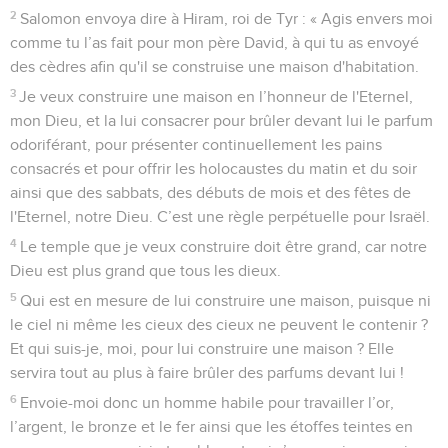
Salomon prépare la construction du temple
18
Salomon ordonna que l'on construise un temple pour
l'Eternel et un palais pour lui-même.
2 Chroniques
2
Seuls les Évangiles sont disponibles en vidéo pour le moment.
1
Salomon compta 70'000 hommes pour porter les fardeaux,
80'000 pour tailler les pierres dans la montagne et 3600
pour les surveiller.
2
Salomon envoya dire à Hiram, roi de Tyr : « Agis envers moi
comme tu l’as fait pour mon père David, à qui tu as envoyé
des cèdres afin qu'il se construise une maison d'habitation.
3
Je veux construire une maison en l’honneur de l'Eternel,
mon Dieu, et la lui consacrer pour brûler devant lui le parfum
odoriférant, pour présenter continuellement les pains