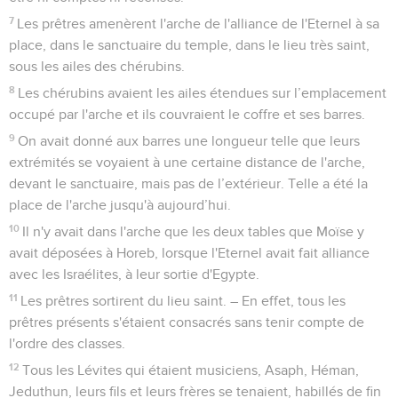
depuis la ville de David, c’est-à-dire Sion.
3
Tous les hommes d'Israël se réunirent auprès du roi pour la
fête des tentes, qui se célèbre le septième mois.
4
Lorsque tous les anciens d'Israël furent arrivés, les Lévites
portèrent l'arche.
5
Ils transportèrent l'arche, la tente de la rencontre ainsi que
tous les ustensiles sacrés qui étaient dans la tente. Ce furent
les prêtres et les Lévites qui les transportèrent.
6
Le roi Salomon et toute l'assemblée d'Israël convoquée
auprès de lui se tinrent devant l'arche. Ils sacrifièrent des
brebis et des bœufs, en si grand nombre qu’ils ne purent
être ni comptés ni recensés.
7
Les prêtres amenèrent l'arche de l'alliance de l'Eternel à sa
place, dans le sanctuaire du temple, dans le lieu très saint,
sous les ailes des chérubins.
8
Les chérubins avaient les ailes étendues sur l’emplacement
occupé par l'arche et ils couvraient le coffre et ses barres.