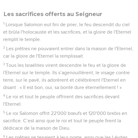
41
Et maintenant, *Eternel Dieu, lève-toi, viens à ton lieu de
repos, toi et l'arche où réside ta force ! Que tes prêtres,
Eternel Dieu, aient le salut pour habit et que tes fidèles se
réjouissent de leur bonheur !
42
Eternel Dieu, ne repousse pas celui que tu as désigné par
onction, souviens-toi des grâces promises à ton serviteur
David ! »
2 Chroniques
7
Seuls les Évangiles sont disponibles en vidéo pour le moment.
Les sacrifices offerts au Seigneur
1
Lorsque Salomon eut fini de prier, le feu descendit du ciel
et brûla l'holocauste et les sacrifices, et la gloire de l'Eternel
remplit le temple.