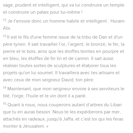
arbres du Liban. Quant à mes serviteurs, ils seront avec les
tiens
8
pour me préparer du bois en abondance, car le temple que
je vais construire sera grand et magnifique.
9
Je donne à tes serviteurs qui couperont, qui abattront le
bois, 4'400'000 litres de blé foulé et d'orge ainsi que
440'000 litres de vin et d'huile. »
10
Hiram, roi de Tyr, répondit dans une lettre qu'il envoya à
Salomon : « C'est parce que l'Eternel aime son peuple qu'il
t'a établi roi sur lui. »
11
Hiram ajouta : « Béni soit l'Eternel, le Dieu d'Israël, qui a fait
le ciel et la terre, de ce qu'il a donné au roi David un fils
sage, prudent et intelligent, qui va lui construire un temple
et construire un palais pour lui-même !
12
Je t'envoie donc un homme habile et intelligent : Huram-
Abi.
13
Il est le fils d'une femme issue de la tribu de Dan et d'un