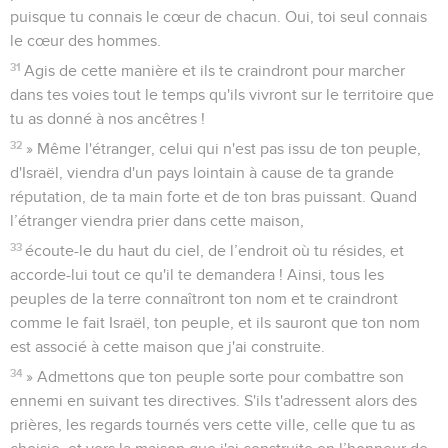
venir la pluie sur la terre que tu as donnée en héritage à ton
peuple !
28
» Admettons que la famine, la peste, la rouille, la nielle ou
les sauterelles d'une espèce ou d'une autre soient dans le
pays, que l'ennemi assiège ton peuple dans son pays, dans
ses villes, qu’il y ait des fléaux ou des maladies quelconques.
29
Si qui que ce soit, si tout ton peuple, Israël, fait alors
entendre des prières et des supplications parce qu’il
reconnaît sa blessure et sa douleur, et s’il tend les mains vers
cette maison,
30
écoute-le du haut du ciel, de l’endroit où tu résides, et
pardonne-lui. Donne à chacun ce que mérite sa conduite,
puisque tu connais le cœur de chacun. Oui, toi seul connais
le cœur des hommes.
31
Agis de cette manière et ils te craindront pour marcher
dans tes voies tout le temps qu'ils vivront sur le territoire que
tu as donné à nos ancêtres !
32