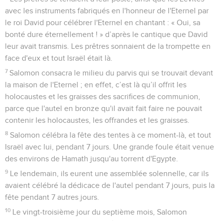
2
Les prêtres ne pouvaient entrer dans la maison de l'Eternel,
car la gloire de l'Eternel la remplissait.
3
Tous les Israélites virent descendre le feu et la gloire de
l'Eternel sur le temple. Ils s’agenouillèrent, le visage contre
terre, sur le pavé, ils adorèrent et célébrèrent l'Eternel en
disant : « Il est bon, oui, sa bonté dure éternellement ! »
4
Le roi et tout le peuple offrirent des sacrifices devant
l'Eternel.
5
Le roi Salomon offrit 22'000 bœufs et 120'000 brebis en
sacrifice. C’est ainsi que le roi et tout le peuple firent la
dédicace de la maison de Dieu.
6
Les prêtres se tenaient à leur poste, ainsi que les Lévites
avec les instruments fabriqués en l'honneur de l'Eternel par
le roi David pour célébrer l'Eternel en chantant : « Oui, sa
bonté dure éternellement ! » d’après le cantique que David
leur avait transmis. Les prêtres sonnaient de la trompette en
face d'eux et tout Israël était là.
7