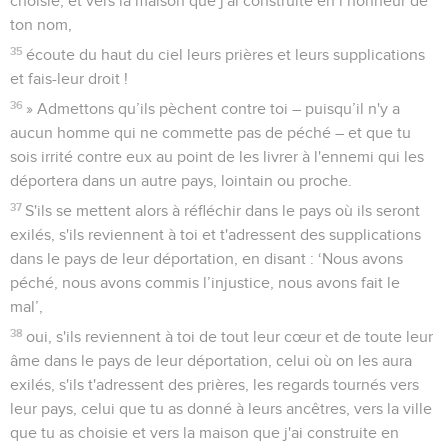
» Même l'étranger, celui qui n'est pas issu de ton peuple,
d'Israël, viendra d'un pays lointain à cause de ta grande
réputation, de ta main forte et de ton bras puissant. Quand
l’étranger viendra prier dans cette maison,
33
écoute-le du haut du ciel, de l’endroit où tu résides, et
accorde-lui tout ce qu'il te demandera ! Ainsi, tous les
peuples de la terre connaîtront ton nom et te craindront
comme le fait Israël, ton peuple, et ils sauront que ton nom
est associé à cette maison que j'ai construite.
34
» Admettons que ton peuple sorte pour combattre son
ennemi en suivant tes directives. S'ils t'adressent alors des
prières, les regards tournés vers cette ville, celle que tu as
choisie, et vers la maison que j'ai construite en l’honneur de
ton nom,
35
écoute du haut du ciel leurs prières et leurs supplications
et fais-leur droit !
36
» Admettons qu’ils pèchent contre toi – puisqu’il n'y a
aucun homme qui ne commette pas de péché – et que tu