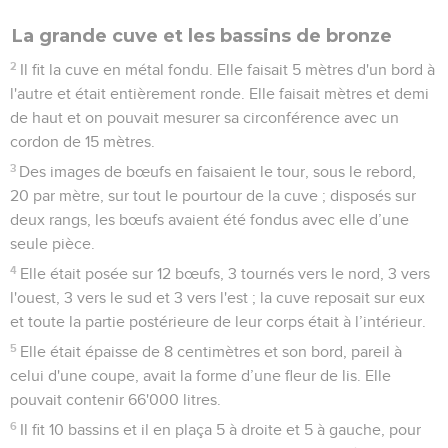
sanctuaire et les plaça sur le sommet des colonnes, et il fit
100 grenades qu'il attacha aux chaînettes.
17
Il dressa les colonnes devant le temple, l'une à droite et
l'autre à gauche ; il appela celle de droite Jakin, et celle de
gauche Boaz.
2 Chroniques
4
Seuls les Évangiles sont disponibles en vidéo pour le moment.
1
Il fit un autel en bronze long de 10 mètres, large de 10 et
haut de 5.
La grande cuve et les bassins de bronze
2
Il fit la cuve en métal fondu. Elle faisait 5 mètres d'un bord à
l'autre et était entièrement ronde. Elle faisait mètres et demi
de haut et on pouvait mesurer sa circonférence avec un
cordon de 15 mètres.