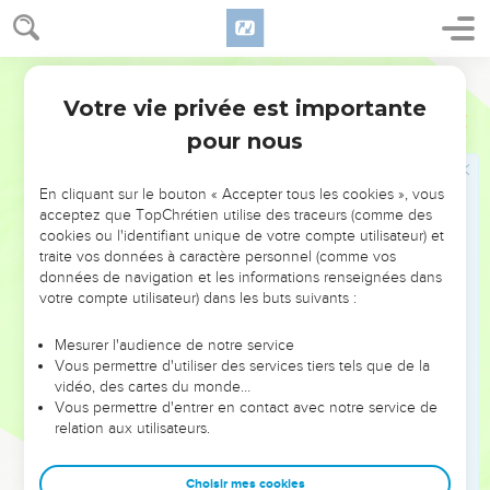
Le Chroniste ne retient que ces deux aspects de la vie de
Salomon, passant sous silence ses fautes et l’idolâtrie de la
fin de sa vie (2 R 11.1-8). Car l’auteur cherche à montrer, aux
Segond 21
Israélites revenus d’exil, la continuité entre l’œuvre de
Votre vie privée est importante
2 Chroniques
Introduction
l’Eternel sous David et Salomon et la restauration entreprise
pour nous
par les rapatriés : la promesse de la permanence de la
dynastie davidique demeure (voir l’introduction à 1
En cliquant sur le bouton « Accepter tous les cookies », vous
Chroniques), le choix divin de Jérusalem est souligné (2 Ch
acceptez que TopChrétien utilise des traceurs (comme des
6.6,34,38), Dieu confirme l’élection des lévites, appelés à le
cookies ou l'identifiant unique de votre compte utilisateur) et
servir devant le coffre de l’alliance (1 Ch 15.2 ; 23.24-32), et
traite vos données à caractère personnel (comme vos
données de navigation et les informations renseignées dans
il approuve la construction du Temple avec son rituel (ch.7).
votre compte utilisateur) dans les buts suivants :
Jérusalem et le Temple avaient été détruits et le peuple
déporté. Par sa vision de l’histoire, le Chroniste fait
Mesurer l'audience de notre service
comprendre aux rapatriés que, malgré cela, l’Eternel restait
Vous permettre d'utiliser des services tiers tels que de la
vidéo, des cartes du monde…
fidèle à ses promesses.
Vous permettre d'entrer en contact avec notre service de
relation aux utilisateurs.
Dans la seconde partie du livre, qui retrace l’histoire de
Juda du schisme à l’exil, conformément à sa vision de
Choisir mes cookies
l’histoire, l’auteur s’arrête surtout sur la vie des rois qui ont