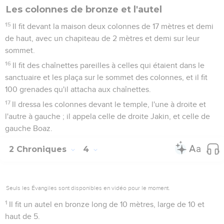
mètres. L'aile du premier, longue de 2 mètres et demi,
touchait un mur du temple et l'autre aile, longue de 2 mètres
et demi, touchait l'aile du second chérubin.
12
L'aile du second chérubin, longue de 2 mètres et demi,
touchait un mur du temple et l'autre aile, longue de 2 mètres
et demi, rejoignait l'aile du premier chérubin.
13
Les ailes de ces chérubins étaient ainsi déployées sur 10
mètres. Ils étaient debout sur leurs pieds, le visage tourné
vers l’intérieur.
14
Il fabriqua le voile bleu, pourpre et cramoisi en fin lin et il y
représenta des chérubins.
Les colonnes de bronze et l'autel
15
Il fit devant la maison deux colonnes de 17 mètres et demi
de haut, avec un chapiteau de 2 mètres et demi sur leur
sommet.
16
Il fit des chaînettes pareilles à celles qui étaient dans le