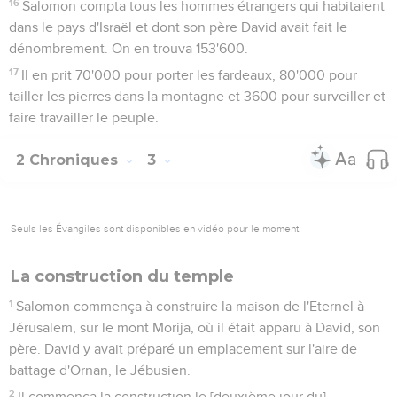
père tyrien. Il sait travailler l’or, l’argent, le bronze, le fer, la
pierre et le bois, ainsi que les étoffes teintes en pourpre et
en bleu, les étoffes de fin lin et de carmin. Il sait aussi
réaliser toutes sortes de sculptures et élaborer tous les
projets qu'on lui soumet. Il travaillera avec tes artisans et
avec ceux de mon seigneur David, ton père.
14
Maintenant, que mon seigneur envoie à ses serviteurs le
blé, l'orge, l'huile et le vin dont il a parlé.
15
Quant à nous, nous couperons autant d’arbres du Liban
que tu en auras besoin. Nous te les expédierons par mer,
attachés en radeaux, jusqu'à Jaffa, et c’est toi qui les feras
monter à Jérusalem. »
16
Salomon compta tous les hommes étrangers qui habitaient
dans le pays d'Israël et dont son père David avait fait le
dénombrement. On en trouva 153'600.
17
Il en prit 70'000 pour porter les fardeaux, 80'000 pour
tailler les pierres dans la montagne et 3600 pour surveiller et
faire travailler le peuple.