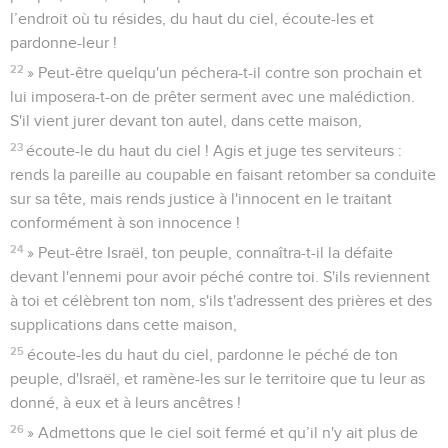
18
» Mais quoi ! Dieu pourrait-il vraiment habiter avec l’être
humain sur la terre ? Puisque ni le ciel ni les cieux des cieux
ne peuvent te contenir, cette maison que j'ai construite le
pourrait d’autant moins !
19
Toutefois, Eternel, mon Dieu, sois attentif à la prière de
ton serviteur, à sa supplication. Ecoute le cri et la prière que
je t'adresse, moi ton serviteur.
20
Que tes yeux soient jour et nuit ouverts sur cette maison,
sur cet endroit, puisque tu as dit vouloir y faire résider ton
nom ! Ecoute la prière que ton serviteur fait à cet endroit.
21
Veuille écouter les supplications de ton serviteur et de ton
peuple, Israël, lorsqu'ils prieront à cet endroit ! Ecoute-les de
l’endroit où tu résides, du haut du ciel, écoute-les et
pardonne-leur !
22
» Peut-être quelqu'un péchera-t-il contre son prochain et
lui imposera-t-on de prêter serment avec une malédiction.
S'il vient jurer devant ton autel, dans cette maison,