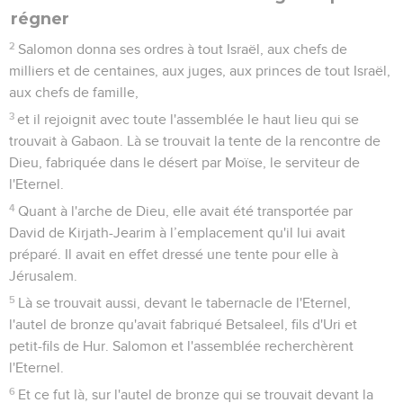
2 Chroniques
1
Seuls les Évangiles sont disponibles en vidéo pour le moment.
HISTOIRE DE SALOMON, ROI D'ISRAËL
1
Salomon, fils de David, s'affermit dans sa royauté. L'Eternel,
son Dieu, était avec lui et il porta sa grandeur au plus haut
point.
Salomon demande à Dieu la sagesse pour
régner
2
Salomon donna ses ordres à tout Israël, aux chefs de
milliers et de centaines, aux juges, aux princes de tout Israël,
aux chefs de famille,
3
et il rejoignit avec toute l'assemblée le haut lieu qui se