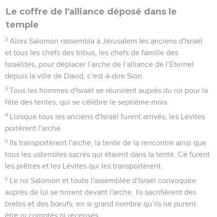
en or pur ; les gonds en or pour la porte située à l'intérieur du
temple, à l'entrée du lieu très saint, et pour la porte de la
salle située à l'entrée du temple.
2 Chroniques
5
Seuls les Évangiles sont disponibles en vidéo pour le moment.
1
Ainsi fut terminé tout le travail que Salomon avait fait faire
pour la maison de l'Eternel. Il apporta ce que son père David
avait consacré, l'argent, l'or et tous les ustensiles, et le
déposa dans les trésors de la maison de Dieu.
Le coffre de l'alliance déposé dans le
temple
2
Alors Salomon rassembla à Jérusalem les anciens d'Israël
et tous les chefs des tribus, les chefs de famille des
Israélites, pour déplacer l’arche de l’alliance de l’Eternel