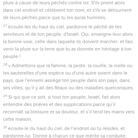
23
écoute-le du haut du ciel ! Agis et juge tes serviteurs :
rends la pareille au coupable en faisant retomber sa conduite
sur sa tête, mais rends justice à l'innocent en le traitant
conformément à son innocence !
24
» Peut-être Israël, ton peuple, connaîtra-t-il la défaite
devant l'ennemi pour avoir péché contre toi. S'ils reviennent
à toi et célèbrent ton nom, s'ils t'adressent des prières et des
supplications dans cette maison,
25
écoute-les du haut du ciel, pardonne le péché de ton
peuple, d'Israël, et ramène-les sur le territoire que tu leur as
donné, à eux et à leurs ancêtres !
26
» Admettons que le ciel soit fermé et qu’il n'y ait plus de
pluie à cause de leurs péchés contre toi. S'ils prient alors
dans cet endroit et célèbrent ton nom, et s'ils se détournent
de leurs péchés parce que tu les auras humiliés,
27
écoute-les du haut du ciel, pardonne le péché de tes
serviteurs et de ton peuple, d'Israël. Oui, enseigne-leur alors
la bonne voie, celle dans laquelle ils doivent marcher, et fais