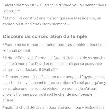
cymbales et les autres instruments, et ils célébrèrent
l'Eternel par ces paroles : « Il est bon, oui, sa bonté dure
éternellement ! » Alors le temple, la maison de l'Eternel, fut
rempli d'une nuée.
14
Les prêtres ne purent pas reprendre leur service à cause
de la nuée. La gloire de l'Eternel remplissait en effet la
maison de Dieu.
2 Chroniques
6
Seuls les Évangiles sont disponibles en vidéo pour le moment.
1
Alors Salomon dit : « L'Eternel a déclaré vouloir habiter dans
l'obscurité.
2
Et moi, j'ai construit une maison qui sera ta résidence, un
endroit où tu habiteras éternellement. »