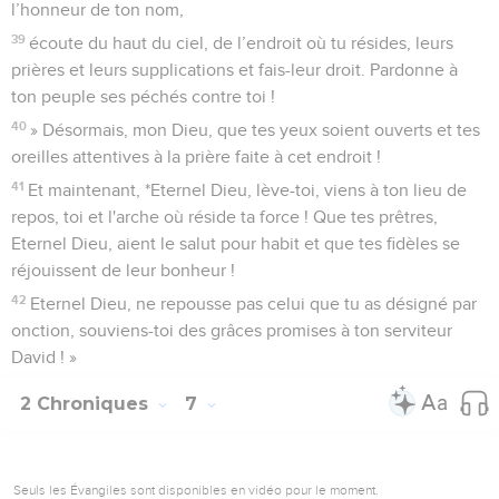
sois irrité contre eux au point de les livrer à l'ennemi qui les
déportera dans un autre pays, lointain ou proche.
37
S'ils se mettent alors à réfléchir dans le pays où ils seront
exilés, s'ils reviennent à toi et t'adressent des supplications
dans le pays de leur déportation, en disant : ‘Nous avons
péché, nous avons commis l’injustice, nous avons fait le
mal’,
38
oui, s'ils reviennent à toi de tout leur cœur et de toute leur
âme dans le pays de leur déportation, celui où on les aura
exilés, s'ils t'adressent des prières, les regards tournés vers
leur pays, celui que tu as donné à leurs ancêtres, vers la ville
que tu as choisie et vers la maison que j'ai construite en
l’honneur de ton nom,
39
écoute du haut du ciel, de l’endroit où tu résides, leurs
prières et leurs supplications et fais-leur droit. Pardonne à
ton peuple ses péchés contre toi !
40
» Désormais, mon Dieu, que tes yeux soient ouverts et tes
oreilles attentives à la prière faite à cet endroit !