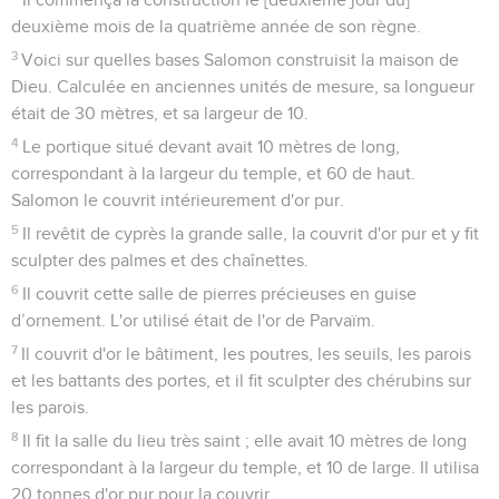
2 Chroniques
3
Seuls les Évangiles sont disponibles en vidéo pour le moment.
La construction du temple
1
Salomon commença à construire la maison de l'Eternel à
Jérusalem, sur le mont Morija, où il était apparu à David, son
père. David y avait préparé un emplacement sur l'aire de
battage d'Ornan, le Jébusien.
2
Il commença la construction le [deuxième jour du]
deuxième mois de la quatrième année de son règne.
3
Voici sur quelles bases Salomon construisit la maison de
Dieu. Calculée en anciennes unités de mesure, sa longueur
était de 30 mètres, et sa largeur de 10.
4
Le portique situé devant avait 10 mètres de long,