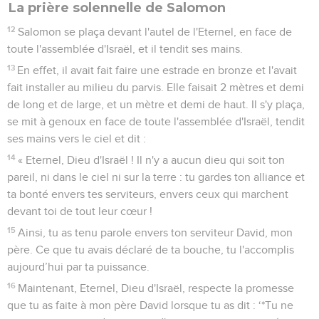
bien fait.
9
Seulement, ce ne sera pas toi qui le feras, ce sera ton fils,
celui qui est issu de toi, qui construira cette maison en
l’honneur de mon nom.’
10
L'Eternel a accompli la parole qu'il avait prononcée : je me
suis élevé à la place de mon père David et me suis assis sur
le trône d'Israël, comme l'avait annoncé l'Eternel, et j'ai
construit cette maison en l’honneur de l'Eternel, le Dieu
d'Israël.
11
J'y ai placé le coffre qui contient l'alliance de l'Eternel,
l'alliance qu'il a conclue avec les Israélites. »
La prière solennelle de Salomon
12
Salomon se plaça devant l'autel de l'Eternel, en face de
toute l'assemblée d'Israël, et il tendit ses mains.
13
En effet, il avait fait faire une estrade en bronze et l'avait
fait installer au milieu du parvis. Elle faisait 2 mètres et demi