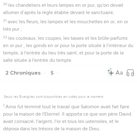
15
la cuve et les 12 bœufs qui vont sous elle ;
16
les cendriers, les pelles et les fourchettes. Tous ces
ustensiles que le roi Salomon fit faire à Huram-Abi pour la
maison de l'Eternel étaient en bronze poli.
17
Le roi les fit fondre dans la plaine du Jourdain, dans un sol
argileux, entre Succoth et Tseréda.
18
Salomon fit tous ces ustensiles en si grande quantité que
l'on ne vérifia pas le poids du bronze utilisé.
19
Salomon fit encore tous les autres ustensiles pour la
maison de Dieu : l'autel en or ; les tables sur lesquelles on
mettait les pains consacrés ;
20
les chandeliers et leurs lampes en or pur, qu'on devait
allumer d’après la règle établie devant le sanctuaire,
21
avec les fleurs, les lampes et les mouchettes en or, en or
très pur ;
22
les couteaux, les coupes, les tasses et les brûle-parfums