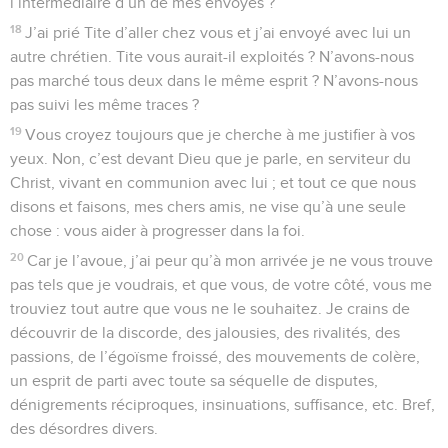
l’intermédiaire d’un de mes envoyés ?
18
J’ai prié Tite d’aller chez vous et j’ai envoyé avec lui un
autre chrétien. Tite vous aurait-il exploités ? N’avons-nous
pas marché tous deux dans le même esprit ? N’avons-nous
pas suivi les même traces ?
19
Vous croyez toujours que je cherche à me justifier à vos
yeux. Non, c’est devant Dieu que je parle, en serviteur du
Christ, vivant en communion avec lui ; et tout ce que nous
disons et faisons, mes chers amis, ne vise qu’à une seule
chose : vous aider à progresser dans la foi.
20
Car je l’avoue, j’ai peur qu’à mon arrivée je ne vous trouve
pas tels que je voudrais, et que vous, de votre côté, vous me
trouviez tout autre que vous ne le souhaitez. Je crains de
découvrir de la discorde, des jalousies, des rivalités, des
passions, de l’égoïsme froissé, des mouvements de colère,
un esprit de parti avec toute sa séquelle de disputes,
dénigrements réciproques, insinuations, suffisance, etc. Bref,
des désordres divers.