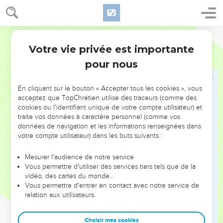
11
Ainsi vous serez vraiment riches de tous les biens
(spirituels et matériels), et vous pourrez contribuer largement
à faire le bien chaque fois que l’occasion s’en présentera. Et
Parole Vivante
ceux auxquels nous distribuerons vos libéralités feront
Votre vie privée est importante
2 Corinthiens
9
monter vers Dieu de nombreuses prières de reconnaissance.
pour nous
12
En effet, ce service inspiré par l’amour ne pourvoira pas
seulement aux besoins du peuple de Dieu, il sera encore la
En cliquant sur le bouton « Accepter tous les cookies », vous
source de riches bénédictions en suscitant de ferventes
acceptez que TopChrétien utilise des traceurs (comme des
prières de reconnaissance envers Dieu.
cookies ou l'identifiant unique de votre compte utilisateur) et
traite vos données à caractère personnel (comme vos
13
Par ce service, vous faites vos preuves : vous démontrez la
données de navigation et les informations renseignées dans
réalité de votre foi ; aussi, ces chrétiens loueront-ils Dieu en
votre compte utilisateur) dans les buts suivants :
voyant comme vous lui êtes soumis, combien fidèlement
vous obéissez à l’Évangile que vous professez. Ils le
Mesurer l'audience de notre service
remercieront pour ce don généreux qui atteste et renforce
Vous permettre d'utiliser des services tiers tels que de la
vidéo, des cartes du monde…
votre communion avec eux et avec tous.
Vous permettre d'entrer en contact avec notre service de
14
Ils se sentiront plus proches de vous, ils intercéderont
relation aux utilisateurs.
pour vous, traduisant ainsi l’affection qu’ils vous portent, à
cause des grâces particulières dont Dieu vous a comblés.
Choisir mes cookies