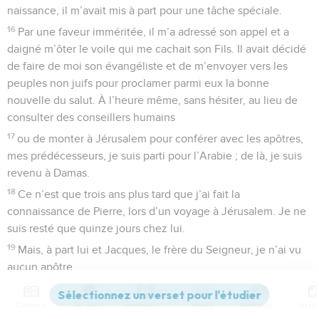
naissance, il m’avait mis à part pour une tâche spéciale.
16
Par une faveur imméritée, il m’a adressé son appel et a
daigné m’ôter le voile qui me cachait son Fils. Il avait décidé
de faire de moi son évangéliste et de m’envoyer vers les
peuples non juifs pour proclamer parmi eux la bonne
nouvelle du salut. À l’heure même, sans hésiter, au lieu de
consulter des conseillers humains
17
ou de monter à Jérusalem pour conférer avec les apôtres,
mes prédécesseurs, je suis parti pour l’Arabie ; de là, je suis
revenu à Damas.
18
Ce n’est que trois ans plus tard que j’ai fait la
connaissance de Pierre, lors d’un voyage à Jérusalem. Je ne
suis resté que quinze jours chez lui.
19
Mais, à part lui et Jacques, le frère du Seigneur, je n’ai vu
aucun apôtre.
20
Ce que je vous écris là est la pure vérité, Dieu m’en est
témoin.
Contenus
Versions
Commentaires
Strong
Dictionnaire