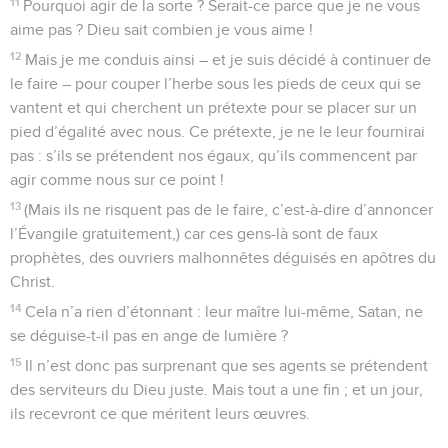
11
Pourquoi agir de la sorte ? Serait-ce parce que je ne vous
aime pas ? Dieu sait combien je vous aime !
12
Mais je me conduis ainsi – et je suis décidé à continuer de
le faire – pour couper l’herbe sous les pieds de ceux qui se
vantent et qui cherchent un prétexte pour se placer sur un
pied d’égalité avec nous. Ce prétexte, je ne le leur fournirai
pas : s’ils se prétendent nos égaux, qu’ils commencent par
agir comme nous sur ce point !
13
(Mais ils ne risquent pas de le faire, c’est-à-dire d’annoncer
l’Évangile gratuitement,) car ces gens-là sont de faux
prophètes, des ouvriers malhonnêtes déguisés en apôtres du
Christ.
14
Cela n’a rien d’étonnant : leur maître lui-même, Satan, ne
se déguise-t-il pas en ange de lumière ?
15
Il n’est donc pas surprenant que ses agents se prétendent
des serviteurs du Dieu juste. Mais tout a une fin ; et un jour,
ils recevront ce que méritent leurs œuvres.