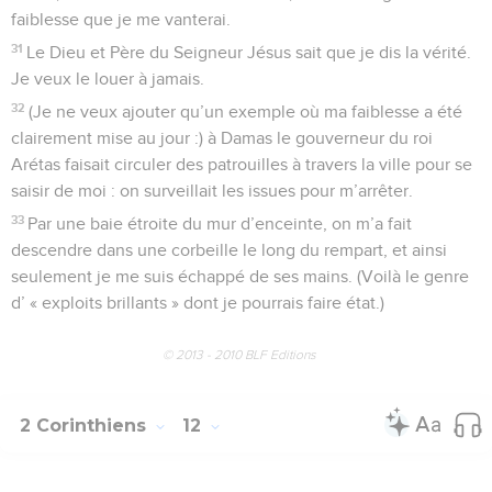
faiblesse que je me vanterai.
31
Le Dieu et Père du Seigneur Jésus sait que je dis la vérité.
Je veux le louer à jamais.
32
(Je ne veux ajouter qu’un exemple où ma faiblesse a été
clairement mise au jour :) à Damas le gouverneur du roi
Arétas faisait circuler des patrouilles à travers la ville pour se
saisir de moi : on surveillait les issues pour m’arrêter.
33
Par une baie étroite du mur d’enceinte, on m’a fait
descendre dans une corbeille le long du rempart, et ainsi
seulement je me suis échappé de ses mains. (Voilà le genre
d’ « exploits brillants » dont je pourrais faire état.)
© 2013 - 2010 BLF Editions
2 Corinthiens
12