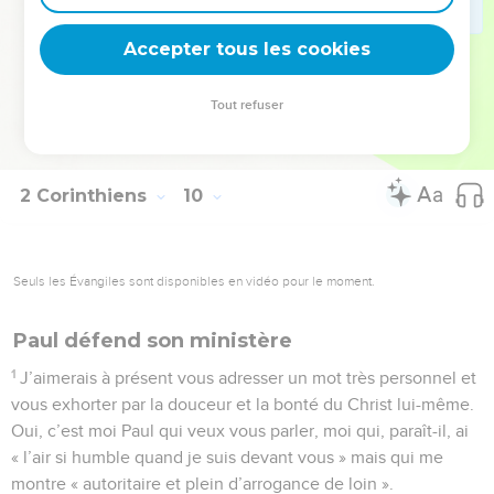
15
Ah oui ! béni soit Dieu pour le don qu’il nous a fait et pour
sa grâce qui dépasse tout ce que notre langage est capable
Accepter tous les cookies
d’exprimer !
Tout refuser
© 2013 - 2010 BLF Editions
2 Corinthiens
10
Seuls les Évangiles sont disponibles en vidéo pour le moment.
Paul défend son ministère
1
J’aimerais à présent vous adresser un mot très personnel et
vous exhorter par la douceur et la bonté du Christ lui-même.
Oui, c’est moi Paul qui veux vous parler, moi qui, paraît-il, ai
« l’air si humble quand je suis devant vous » mais qui me
montre « autoritaire et plein d’arrogance de loin ».