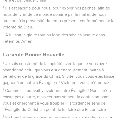
Père et par Jésus-Christ !
4
Il s’est sacrifié pour nous, pour expier nos péchés, afin de
nous délivrer de ce monde dominé par le mal et de nous
arracher à la perversité du temps présent, conformément à la
volonté de Dieu.
5
À lui soit la gloire tout au long des siècles jusque dans
l’éternité. Amen.
La seule Bonne Nouvelle
6
Je suis consterné de la rapidité avec laquelle vous avez
abandonné celui qui vous a si généreusement invités à
bénéficier de la grâce du Christ. Si vite, vous vous êtes laissé
gagner à un autre « Évangile » ! Vraiment, vous m’étonnez !
7
Comme s’il pouvait y avoir un autre Évangile ! Non, il n’en
existe pas d’autre, mais certains sèment la confusion parmi
vous et cherchent à vous troubler ! Ils tordent le sens de
l’Évangile du Christ, au point de lui faire dire le contraire.
8
Eh bien ! Si jamais quelqu’un venait vous apporter, sous le