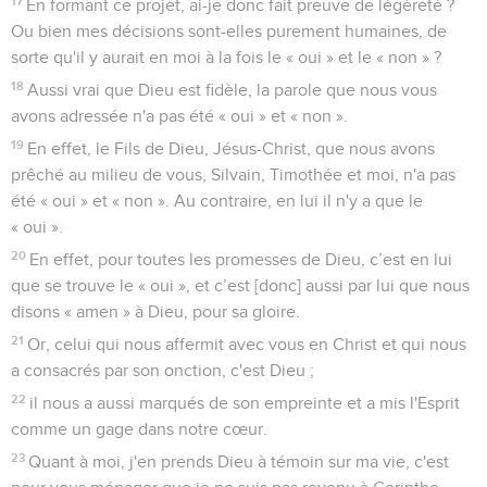
17
En formant ce projet, ai-je donc fait preuve de légèreté ?
Ou bien mes décisions sont-elles purement humaines, de
sorte qu'il y aurait en moi à la fois le « oui » et le « non » ?
18
Aussi vrai que Dieu est fidèle, la parole que nous vous
avons adressée n'a pas été « oui » et « non ».
19
En effet, le Fils de Dieu, Jésus-Christ, que nous avons
prêché au milieu de vous, Silvain, Timothée et moi, n'a pas
été « oui » et « non ». Au contraire, en lui il n'y a que le
« oui ».
20
En effet, pour toutes les promesses de Dieu, c’est en lui
que se trouve le « oui », et c’est [donc] aussi par lui que nous
disons « amen » à Dieu, pour sa gloire.
21
Or, celui qui nous affermit avec vous en Christ et qui nous
a consacrés par son onction, c'est Dieu ;
22
il nous a aussi marqués de son empreinte et a mis l'Esprit
comme un gage dans notre cœur.
23
Quant à moi, j'en prends Dieu à témoin sur ma vie, c'est