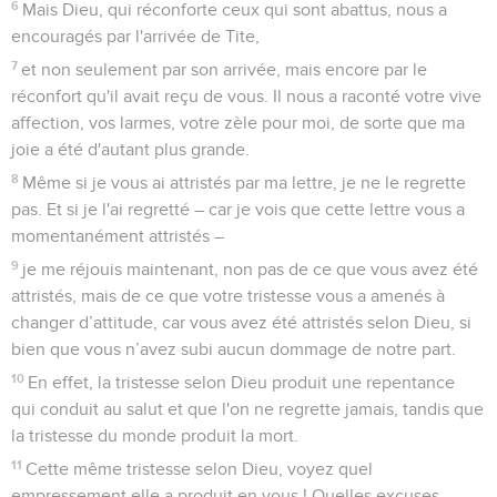
6
Mais Dieu, qui réconforte ceux qui sont abattus, nous a
encouragés par l'arrivée de Tite,
7
et non seulement par son arrivée, mais encore par le
réconfort qu'il avait reçu de vous. Il nous a raconté votre vive
affection, vos larmes, votre zèle pour moi, de sorte que ma
joie a été d'autant plus grande.
8
Même si je vous ai attristés par ma lettre, je ne le regrette
pas. Et si je l'ai regretté – car je vois que cette lettre vous a
momentanément attristés –
9
je me réjouis maintenant, non pas de ce que vous avez été
attristés, mais de ce que votre tristesse vous a amenés à
changer d’attitude, car vous avez été attristés selon Dieu, si
bien que vous n’avez subi aucun dommage de notre part.
10
En effet, la tristesse selon Dieu produit une repentance
qui conduit au salut et que l'on ne regrette jamais, tandis que
la tristesse du monde produit la mort.
11
Cette même tristesse selon Dieu, voyez quel
empressement elle a produit en vous ! Quelles excuses,