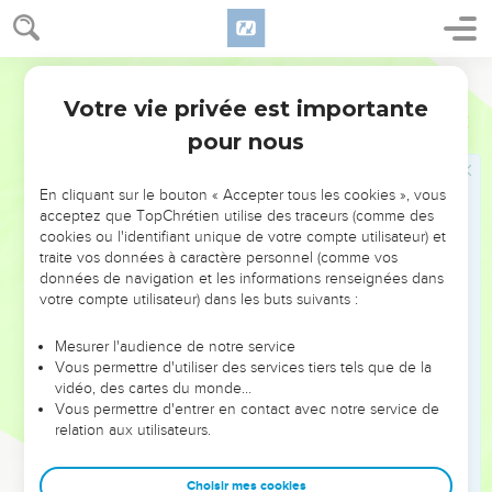
Il retourne à Ephèse et là, écrit à nouveau une lettre aux
Corinthiens, « avec bien des larmes » (2.4 ; 7.8). Cette lettre
Segond 21
est perdue. *Tite en était le porteur. Paul le rencontre en
Votre vie privée est importante
*Macédoine : il revient avec de bonnes nouvelles. C’est à
2 Corinthiens
Introduction
cette occasion que Paul rédige 2 Corinthiens.
pour nous
Les sept premiers chapitres récapitulent les relations
En cliquant sur le bouton « Accepter tous les cookies », vous
tendues entre Paul et ses détracteurs corinthiens.
acceptez que TopChrétien utilise des traceurs (comme des
cookies ou l'identifiant unique de votre compte utilisateur) et
Puis, aux chapitres 8 et 9, il aborde ce qui le préoccupe
traite vos données à caractère personnel (comme vos
données de navigation et les informations renseignées dans
actuellement : la collecte que font les Eglises non-juives au
votre compte utilisateur) dans les buts suivants :
profit de l’Eglise de *Jérusalem.
Mesurer l'audience de notre service
Enfin, Paul prépare l’avenir immédiat (ch. 10 à 13) : sa
Vous permettre d'utiliser des services tiers tels que de la
prochaine visite, et défend son apostolat.
vidéo, des cartes du monde…
Vous permettre d'entrer en contact avec notre service de
Le fil conducteur de la lettre est donc un développement
relation aux utilisateurs.
plus ou moins chronologique : passé, présent, avenir, dont
l’objectif est la visite promise. Dans cette situation difficile,
Choisir mes cookies