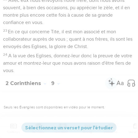
Avec eux nous envoyons notre frère, dont nous avons
souvent, à bien des occasions, pu apprécier le zèle, et il en
montre plus encore cette fois à cause de sa grande
confiance en vous.
23
En ce qui concerne Tite, il est mon associé et mon
collaborateur auprès de vous ; quant à nos frères, ils sont les
envoyés des Eglises, la gloire de Christ.
24
A la vue des Eglises, donnez-leur donc la preuve de votre
amour et montrez-leur que nous avons raison d'être fiers de
vous.
2 Corinthiens
9
Seuls les Évangiles sont disponibles en vidéo pour le moment.
L'aide en faveur des frères
Contenus
Versions
Commentaires
Strong
Dictionnaire
1
Il est superflu que je vous écrive au sujet de ce service en