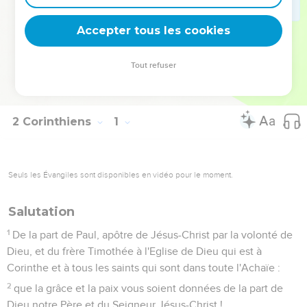
Dieu manifeste sa grâce à l’*apôtre : « c’est lorsque je suis
faible que je suis réellement fort ! » (12.10).
Accepter tous les cookies
La Bible Du Semeur Copyright © 1992, 1999 by Biblica, Inc.® Used by
Tout refuser
permission. All rights reserved worldwide.
2 Corinthiens
1
Seuls les Évangiles sont disponibles en vidéo pour le moment.
Salutation
1
De la part de Paul, apôtre de Jésus-Christ par la volonté de
Dieu, et du frère Timothée à l'Eglise de Dieu qui est à
Corinthe et à tous les saints qui sont dans toute l'Achaïe :
2
que la grâce et la paix vous soient données de la part de
Dieu notre Père et du Seigneur Jésus-Christ !