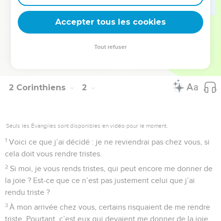
croire. En effet, votre foi est solide, mais nous souhaitons
Accepter tous les cookies
travailler avec vous à votre joie.
© Société biblique française – Bibli’O, 2000, avec autorisation. Pour vous procurer
Tout refuser
une Bible imprimée, rendez-vous sur www.editionsbiblio.fr
2 Corinthiens
2
Seuls les Évangiles sont disponibles en vidéo pour le moment.
1
Voici ce que j’ai décidé : je ne reviendrai pas chez vous, si
cela doit vous rendre tristes.
2
Si moi, je vous rends tristes, qui peut encore me donner de
la joie ? Est-ce que ce n’est pas justement celui que j’ai
rendu triste ?
3
À mon arrivée chez vous, certains risquaient de me rendre
triste. Pourtant, c’est eux qui devaient me donner de la joie.