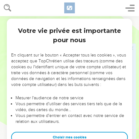
18
Dieu lui-même le sait bien : ce que nous vous disons, ce
n’est pas à la fois « oui » et « non ».
Parole de Vie
19
Silas, Timothée et moi, nous vous avons annoncé le Fils
Votre vie privée est importante
2 Corinthiens
1
de Dieu, Jésus le Christ. Eh bien, Jésus n’a pas été « oui » et
pour nous
« non », mais il a toujours été « oui ».
20
En effet, Jésus, est le « oui » à tout ce que Dieu a promis.
En cliquant sur le bouton « Accepter tous les cookies », vous
C’est donc aussi par Jésus que nous disons notre « oui » à
acceptez que TopChrétien utilise des traceurs (comme des
Dieu pour lui rendre gloire.
cookies ou l'identifiant unique de votre compte utilisateur) et
traite vos données à caractère personnel (comme vos
21
Et c’est Dieu lui-même qui nous rend forts avec vous, pour
données de navigation et les informations renseignées dans
le Christ. C’est lui qui nous a mis à part,
votre compte utilisateur) dans les buts suivants :
22
qui a posé sa marque sur nous. Il a mis l’Esprit Saint dans
nos cœurs, et cet Esprit est la première part des biens qu’il
Mesurer l'audience de notre service
Vous permettre d'utiliser des services tiers tels que de la
va nous donner.
vidéo, des cartes du monde…
23
Je prends Dieu comme témoin, je dis la vérité. Plutôt
Vous permettre d'entrer en contact avec notre service de
relation aux utilisateurs.
mourir que mentir ! Je ne suis pas revenu à Corinthe, parce
que je n’ai pas voulu vous faire de la peine.
Choisir mes cookies
24
Nous ne cherchons pas à vous dire ce que vous devez