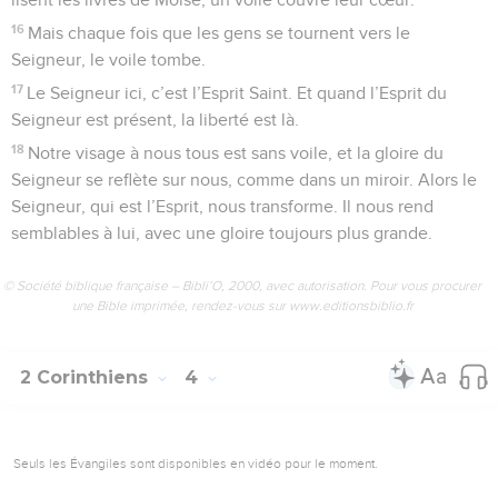
16
Mais chaque fois que les gens se tournent vers le
Seigneur, le voile tombe.
17
Le Seigneur ici, c’est l’Esprit Saint. Et quand l’Esprit du
Seigneur est présent, la liberté est là.
18
Notre visage à nous tous est sans voile, et la gloire du
Seigneur se reflète sur nous, comme dans un miroir. Alors le
Seigneur, qui est l’Esprit, nous transforme. Il nous rend
semblables à lui, avec une gloire toujours plus grande.
© Société biblique française – Bibli’O, 2000, avec autorisation. Pour vous procurer
une Bible imprimée, rendez-vous sur www.editionsbiblio.fr
2 Corinthiens
4
Seuls les Évangiles sont disponibles en vidéo pour le moment.