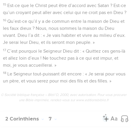
15
Est-ce que le Christ peut être d’accord avec Satan ? Est-ce
qu’un croyant peut aller avec celui qui ne croit pas en Dieu ?
16
Qu’est-ce qu’il y a de commun entre la maison de Dieu et
les faux dieux ? Nous, nous sommes la maison du Dieu
vivant. Dieu l’a dit : « Je vais habiter et vivre au milieu d’eux.
Je serai leur Dieu, et ils seront mon peuple. »
17
C’est pourquoi le Seigneur Dieu dit : « Quittez ces gens-là
et allez loin d’eux ! Ne touchez pas à ce qui est impur, et
moi, je vous accueillerai. »
18
Le Seigneur tout-puissant dit encore : « Je serai pour vous
un père, et vous serez pour moi des fils et des filles. »
© Société biblique française – Bibli’O, 2000, avec autorisation. Pour vous procurer
une Bible imprimée, rendez-vous sur www.editionsbiblio.fr
2 Corinthiens
7