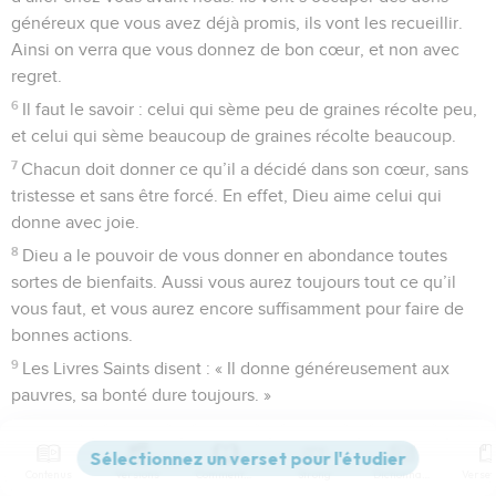
généreux que vous avez déjà promis, ils vont les recueillir.
Ainsi on verra que vous donnez de bon cœur, et non avec
regret.
6
Il faut le savoir : celui qui sème peu de graines récolte peu,
et celui qui sème beaucoup de graines récolte beaucoup.
7
Chacun doit donner ce qu’il a décidé dans son cœur, sans
tristesse et sans être forcé. En effet, Dieu aime celui qui
donne avec joie.
8
Dieu a le pouvoir de vous donner en abondance toutes
sortes de bienfaits. Aussi vous aurez toujours tout ce qu’il
vous faut, et vous aurez encore suffisamment pour faire de
bonnes actions.
9
Les Livres Saints disent : « Il donne généreusement aux
pauvres, sa bonté dure toujours. »
10
C’est Dieu qui donne les graines au semeur et le pain pour
la nourriture. Il vous donnera les graines à vous aussi, il les
Contenus
Versions
Commentaires
Strong
Dictionnaire
multipliera et les fera pousser. Ainsi votre bonté produira