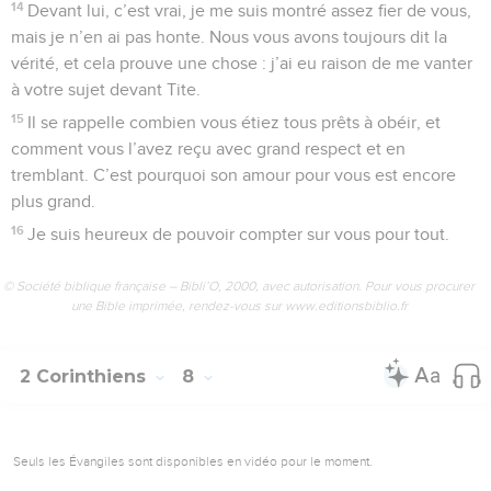
14
Devant lui, c’est vrai, je me suis montré assez fier de vous,
mais je n’en ai pas honte. Nous vous avons toujours dit la
vérité, et cela prouve une chose : j’ai eu raison de me vanter
à votre sujet devant Tite.
15
Il se rappelle combien vous étiez tous prêts à obéir, et
comment vous l’avez reçu avec grand respect et en
tremblant. C’est pourquoi son amour pour vous est encore
plus grand.
16
Je suis heureux de pouvoir compter sur vous pour tout.
© Société biblique française – Bibli’O, 2000, avec autorisation. Pour vous procurer
une Bible imprimée, rendez-vous sur www.editionsbiblio.fr
2 Corinthiens
8
Seuls les Évangiles sont disponibles en vidéo pour le moment.