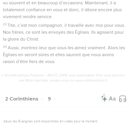
vu souvent et en beaucoup d’occasions. Maintenant, il a
totalement confiance en vous et donc, il désire encore plus
vivement rendre service.
23
Tite, c’est mon compagnon, il travaille avec moi pour vous.
Nos frères, ce sont les envoyés des Églises. Ils agissent pour
la gloire du Christ.
24
Aussi, montrez-leur que vous les aimez vraiment. Alors les
Églises en seront sûres et elles sauront que nous avons
raison d’être fiers de vous.
© Société biblique française – Bibli’O, 2000, avec autorisation. Pour vous procurer
une Bible imprimée, rendez-vous sur www.editionsbiblio.fr
2 Corinthiens
9
Seuls les Évangiles sont disponibles en vidéo pour le moment.