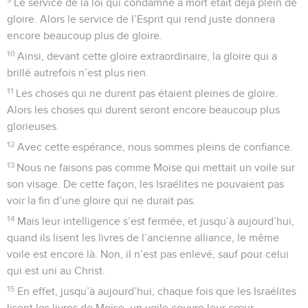
Le service de la loi qui condamne à mort était déjà plein de
gloire. Alors le service de l’Esprit qui rend juste donnera
encore beaucoup plus de gloire.
10
Ainsi, devant cette gloire extraordinaire, la gloire qui a
brillé autrefois n’est plus rien.
11
Les choses qui ne durent pas étaient pleines de gloire.
Alors les choses qui durent seront encore beaucoup plus
glorieuses.
12
Avec cette espérance, nous sommes pleins de confiance.
13
Nous ne faisons pas comme Moïse qui mettait un voile sur
son visage. De cette façon, les Israélites ne pouvaient pas
voir la fin d’une gloire qui ne durait pas.
14
Mais leur intelligence s’est fermée, et jusqu’à aujourd’hui,
quand ils lisent les livres de l’ancienne alliance, le même
voile est encore là. Non, il n’est pas enlevé, sauf pour celui
qui est uni au Christ.
15
En effet, jusqu’à aujourd’hui, chaque fois que les Israélites
lisent les livres de Moïse, un voile couvre leur cœur.