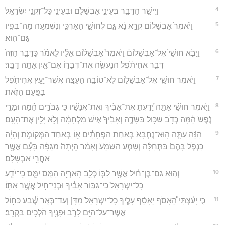
4
וַיִּישַׁ֥ר הַדָּבָ֖ר בְּעֵינֵ֣י אַבְשָׁלֹ֑ם וּבְעֵינֵ֖י כָּל־זִקְנֵ֥י יִשְׂרָאֵֽל׃
5
וַיֹּ֙אמֶר֙ אַבְשָׁל֔וֹם קְרָ֣א נָ֔א גַּ֖ם לְחוּשַׁ֣י הָאַרְכִּ֑י וְנִשְׁמְעָ֥ה מַה־בְּפִ֖יו
גַּם־הֽוּא׃
6
וַיָּבֹ֣א חוּשַׁי֮ אֶל־אַבְשָׁלוֹם֒ וַיֹּאמֶר֩ אַבְשָׁל֨וֹם אֵלָ֜יו לֵאמֹ֗ר כַּדָּבָ֤ר הַזֶּה֙
דִּבֶּ֣ר אֲחִיתֹ֔פֶל הֲנַעֲשֶׂ֖ה אֶת־דְּבָר֑וֹ אִם־אַ֖יִן אַתָּ֥ה דַבֵּֽר׃
7
וַיֹּ֥אמֶר חוּשַׁ֖י אֶל־אַבְשָׁל֑וֹם לֹֽא־טוֹבָ֧ה הָעֵצָ֛ה אֲשֶׁר־יָעַ֥ץ אֲחִיתֹ֖פֶל
בַּפַּ֥עַם הַזֹּֽאת׃
8
וַיֹּ֣אמֶר חוּשַׁ֗י אַתָּ֣ה יָ֠דַעְתָּ אֶת־אָבִ֨יךָ וְאֶת־אֲנָשָׁ֜יו כִּ֧י גִבֹּרִ֣ים הֵ֗מָּה וּמָרֵ֥י
נֶ֙פֶשׁ֙ הֵ֔מָּה כְּדֹ֥ב שַׁכּ֖וּל בַּשָּׂדֶ֑ה וְאָבִ֙יךָ֙ אִ֣ישׁ מִלְחָמָ֔ה וְלֹ֥א יָלִ֖ין אֶת־הָעָֽם׃
9
הִנֵּ֨ה עַתָּ֤ה הֽוּא־נֶחְבָּא֙ בְּאַחַ֣ת הַפְּחָתִ֔ים א֖וֹ בְּאַחַ֣ד הַמְּקוֹמֹ֑ת וְהָיָ֗ה
כִּנְפֹ֤ל בָּהֶם֙ בַּתְּחִלָּ֔ה וְשָׁמַ֤ע הַשֹּׁמֵ֙עַ֙ וְאָמַ֔ר הָֽיְתָה֙ מַגֵּפָ֔ה בָּעָ֕ם אֲשֶׁ֖ר
אַחֲרֵ֥י אַבְשָׁלֹֽם׃
10
וְה֣וּא גַם־בֶּן־חַ֗יִל אֲשֶׁ֥ר לִבּ֛וֹ כְּלֵ֥ב הָאַרְיֵ֖ה הִמֵּ֣ס יִמָּ֑ס כִּֽי־יֹדֵ֤עַ
כָּל־יִשְׂרָאֵל֙ כִּי־גִבּ֣וֹר אָבִ֔יךָ וּבְנֵי־חַ֖יִל אֲשֶׁ֥ר אִתּֽוֹ׃
11
כִּ֣י יָעַ֗צְתִּי הֵ֠אָסֹף יֵאָסֵ֨ף עָלֶ֤יךָ כָל־יִשְׂרָאֵל֙ מִדָּן֙ וְעַד־בְּאֵ֣ר שֶׁ֔בַע כַּח֥וֹל
אֲשֶׁר־עַל־הַיָּ֖ם לָרֹ֑ב וּפָנֶ֥יךָ הֹלְכִ֖ים בַּקְרָֽב׃