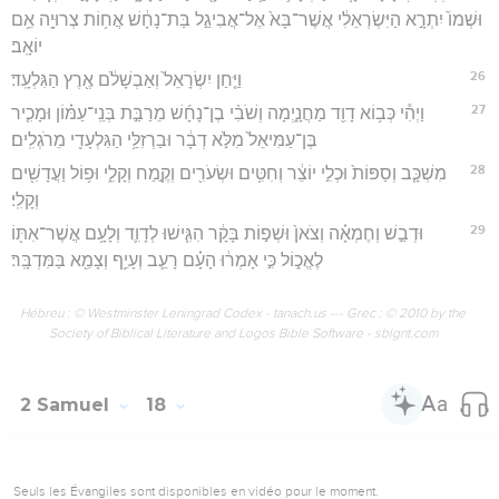
וּשְׁמוֹ֙ יִתְרָ֣א הַיִּשְׂרְאֵלִ֔י אֲשֶׁר־בָּא֙ אֶל־אֲבִיגַ֣ל בַּת־נָחָ֔שׁ אֲח֥וֹת צְרוּיָ֖ה אֵ֥ם
יוֹאָֽב׃
26
וַיִּ֤חַן יִשְׂרָאֵל֙ וְאַבְשָׁלֹ֔ם אֶ֖רֶץ הַגִּלְעָֽד׃
27
וַיְהִ֕י כְּב֥וֹא דָוִ֖ד מַחֲנָ֑יְמָה וְשֹׁבִ֨י בֶן־נָחָ֜שׁ מֵרַבַּ֣ת בְּנֵֽי־עַמּ֗וֹן וּמָכִ֤יר
בֶּן־עַמִּיאֵל֙ מִלֹּ֣א דְבָ֔ר וּבַרְזִלַּ֥י הַגִּלְעָדִ֖י מֵרֹגְלִֽים׃
28
מִשְׁכָּ֤ב וְסַפּוֹת֙ וּכְלִ֣י יוֹצֵ֔ר וְחִטִּ֥ים וּשְׂעֹרִ֖ים וְקֶ֣מַח וְקָלִ֑י וּפ֥וֹל וַעֲדָשִׁ֖ים
וְקָלִֽי׃
29
וּדְבַ֣שׁ וְחֶמְאָ֗ה וְצֹאן֙ וּשְׁפ֣וֹת בָּקָ֔ר הִגִּ֧ישׁוּ לְדָוִ֛ד וְלָעָ֥ם אֲשֶׁר־אִתּ֖וֹ
לֶאֱכ֑וֹל כִּ֣י אָמְר֔וּ הָעָ֗ם רָעֵ֛ב וְעָיֵ֥ף וְצָמֵ֖א בַּמִּדְבָּֽר׃
Hébreu : © Westminster Leningrad Codex - tanach.us --- Grec : © 2010 by the
Society of Biblical Literature and Logos Bible Software - sblgnt.com
2 Samuel
18
Seuls les Évangiles sont disponibles en vidéo pour le moment.