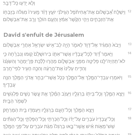
וְלֹ֥א יָדְע֖וּ כָּל־דָּבָֽר׃
12
וַיִּשְׁלַ֣ח אַ֠בְשָׁלוֹם אֶת־אֲחִיתֹ֨פֶל הַגִּֽילֹנִ֜י יוֹעֵ֣ץ דָּוִ֗ד מֵֽעִירוֹ֙ מִגִּלֹ֔ה בְּזָבְח֖וֹ
אֶת־הַזְּבָחִ֑ים וַיְהִ֤י הַקֶּ֙שֶׁר֙ אַמִּ֔ץ וְהָעָ֛ם הוֹלֵ֥ךְ וָרָ֖ב אֶת־אַבְשָׁלֽוֹם׃
David s'enfuit de Jérusalem
13
וַיָּבֹא֙ הַמַּגִּ֔יד אֶל־דָּוִ֖ד לֵאמֹ֑ר הָיָ֛ה לֶב־אִ֥ישׁ יִשְׂרָאֵ֖ל אַחֲרֵ֥י אַבְשָׁלֽוֹם׃
14
וַיֹּ֣אמֶר דָּ֠וִד לְכָל־עֲבָדָ֨יו אֲשֶׁר־אִתּ֤וֹ בִירוּשָׁלִַ֙ם֙ ק֣וּמוּ וְנִבְרָ֔חָה כִּ֛י
לֹא־תִֽהְיֶה־לָּ֥נוּ פְלֵיטָ֖ה מִפְּנֵ֣י אַבְשָׁל֑וֹם מַהֲר֣וּ לָלֶ֗כֶת פֶּן־יְמַהֵ֤ר וְהִשִּׂגָ֙נוּ֙
וְהִדִּ֤יחַ עָלֵ֙ינוּ֙ אֶת־הָ֣רָעָ֔ה וְהִכָּ֥ה הָעִ֖יר לְפִי־חָֽרֶב׃
15
וַיֹּאמְר֥וּ עַבְדֵֽי־הַמֶּ֖לֶךְ אֶל־הַמֶּ֑לֶךְ כְּכֹ֧ל אֲשֶׁר־יִבְחַ֛ר אֲדֹנִ֥י הַמֶּ֖לֶךְ הִנֵּ֥ה
עֲבָדֶֽיךָ׃
16
וַיֵּצֵ֥א הַמֶּ֛לֶךְ וְכָל־בֵּית֖וֹ בְּרַגְלָ֑יו וַיַּעֲזֹ֣ב הַמֶּ֗לֶךְ אֵ֣ת עֶ֧שֶׂר נָשִׁ֛ים פִּֽלַגְשִׁ֖ים
לִשְׁמֹ֥ר הַבָּֽיִת׃
17
וַיֵּצֵ֥א הַמֶּ֛לֶךְ וְכָל־הָעָ֖ם בְּרַגְלָ֑יו וַיַּעַמְד֖וּ בֵּ֥ית הַמֶּרְחָֽק׃
18
וְכָל־עֲבָדָיו֙ עֹבְרִ֣ים עַל־יָד֔וֹ וְכָל־הַכְּרֵתִ֖י וְכָל־הַפְּלֵתִ֑י וְכָֽל־הַגִּתִּ֞ים
שֵׁשׁ־מֵא֣וֹת אִ֗ישׁ אֲשֶׁר־בָּ֤אוּ בְרַגְלוֹ֙ מִגַּ֔ת עֹבְרִ֖ים עַל־פְּנֵ֥י הַמֶּֽלֶךְ׃
19