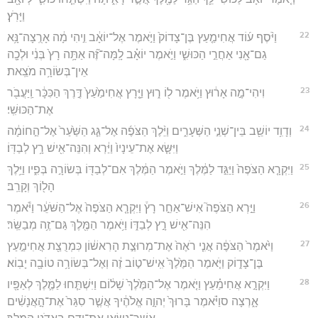
וַיָּרֹֽץ׃
22
וַיֹּ֨סֶף ע֜וֹד אֲחִימַ֤עַץ בֶּן־צָדוֹק֙ וַיֹּ֣אמֶר אֶל־יוֹאָ֔ב וִ֣יהִי מָ֔ה אָרֻֽצָה־נָּ֥א
גַם־אָ֖נִי אַחֲרֵ֣י הַכּוּשִׁ֑י וַיֹּ֣אמֶר יוֹאָ֗ב לָֽמָּה־זֶּ֞ה אַתָּ֥ה רָץ֙ בְּנִ֔י וּלְכָ֖ה
אֵין־בְּשׂוֹרָ֥ה מֹצֵֽאת׃
23
וִיהִי־מָ֣ה אָר֔וּץ וַיֹּ֥אמֶר ל֖וֹ ר֑וּץ וַיָּ֤רָץ אֲחִימַ֙עַץ֙ דֶּ֣רֶךְ הַכִּכָּ֔ר וַֽיַּעֲבֹ֖ר
אֶת־הַכּוּשִֽׁי׃
24
וְדָוִ֥ד יוֹשֵׁ֖ב בֵּין־שְׁנֵ֣י הַשְּׁעָרִ֑ים וַיֵּ֨לֶךְ הַצֹּפֶ֜ה אֶל־גַּ֤ג הַשַּׁ֙עַר֙ אֶל־הַ֣חוֹמָ֔ה
וַיִּשָּׂ֤א אֶת־עֵינָיו֙ וַיַּ֔רְא וְהִנֵּה־אִ֖ישׁ רָ֥ץ לְבַדּֽוֹ׃
25
וַיִּקְרָ֤א הַצֹּפֶה֙ וַיַּגֵּ֣ד לַמֶּ֔לֶךְ וַיֹּ֣אמֶר הַמֶּ֔לֶךְ אִם־לְבַדּ֖וֹ בְּשׂוֹרָ֣ה בְּפִ֑יו וַיֵּ֥לֶךְ
הָל֖וֹךְ וְקָרֵֽב׃
26
וַיַּ֣רְא הַצֹּפֶה֮ אִישׁ־אַחֵ֣ר רָץ֒ וַיִּקְרָ֤א הַצֹּפֶה֙ אֶל־הַשֹּׁעֵ֔ר וַיֹּ֕אמֶר
הִנֵּה־אִ֖ישׁ רָ֣ץ לְבַדּ֑וֹ וַיֹּ֥אמֶר הַמֶּ֖לֶךְ גַּם־זֶ֥ה מְבַשֵּֽׂר׃
27
וַיֹּ֙אמֶר֙ הַצֹּפֶ֔ה אֲנִ֤י רֹאֶה֙ אֶת־מְרוּצַ֣ת הָרִאשׁ֔וֹן כִּמְרֻצַ֖ת אֲחִימַ֣עַץ
בֶּן־צָד֑וֹק וַיֹּ֤אמֶר הַמֶּ֙לֶךְ֙ אִֽישׁ־ט֣וֹב זֶ֔ה וְאֶל־בְּשׂוֹרָ֥ה טוֹבָ֖ה יָבֽוֹא׃
28
וַיִּקְרָ֣א אֲחִימַ֗עַץ וַיֹּ֤אמֶר אֶל־הַמֶּ֙לֶךְ֙ שָׁל֔וֹם וַיִּשְׁתַּ֧חוּ לַמֶּ֛לֶךְ לְאַפָּ֖יו
אָ֑רְצָה סוַיֹּ֗אמֶר בָּרוּךְ֙ יְהוָ֣ה אֱלֹהֶ֔יךָ אֲשֶׁ֤ר סִגַּר֙ אֶת־הָ֣אֲנָשִׁ֔ים