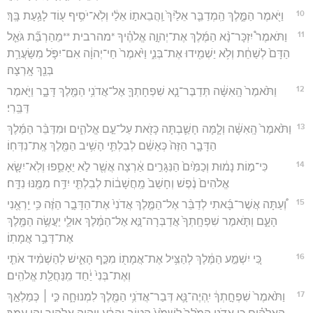
10
וַיֹּ֖אמֶר הַמֶּ֑לֶךְ הַֽמְדַבֵּ֤ר אֵלַ֙יִךְ֙ וַֽהֲבֵאת֣וֹ אֵלַ֔י וְלֹֽא־יֹסִ֥יף ע֖וֹד לָגַ֥עַת בָּֽךְ׃
11
וַתֹּאמֶר֩ יִזְכָּר־נָ֨א הַמֶּ֜לֶךְ אֶת־יְהוָ֣ה אֱלֹהֶ֗יךָ *מהרבית **מֵהַרְבַּ֞ת גֹּאֵ֤ל
הַדָּם֙ לְשַׁחֵ֔ת וְלֹ֥א יַשְׁמִ֖ידוּ אֶת־בְּנִ֑י וַיֹּ֙אמֶר֙ חַי־יְהוָ֔ה אִם־יִפֹּ֛ל מִשַּׂעֲרַ֥ת
בְּנֵ֖ךְ אָֽרְצָה׃
12
וַתֹּ֙אמֶר֙ הָֽאִשָּׁ֔ה תְּדַבֶּר־נָ֧א שִׁפְחָתְךָ֛ אֶל־אֲדֹנִ֥י הַמֶּ֖לֶךְ דָּבָ֑ר וַיֹּ֖אמֶר
דַּבֵּֽרִי׃
13
וַתֹּ֙אמֶר֙ הָֽאִשָּׁ֔ה וְלָ֧מָּה חָשַׁ֛בְתָּה כָּזֹ֖את עַל־עַ֣ם אֱלֹהִ֑ים וּמִדַּבֵּ֨ר הַמֶּ֜לֶךְ
הַדָּבָ֤ר הַזֶּה֙ כְּאָשֵׁ֔ם לְבִלְתִּ֛י הָשִׁ֥יב הַמֶּ֖לֶךְ אֶֽת־נִדְּחֽוֹ׃
14
כִּי־מ֣וֹת נָמ֔וּת וְכַמַּ֙יִם֙ הַנִּגָּרִ֣ים אַ֔רְצָה אֲשֶׁ֖ר לֹ֣א יֵאָסֵ֑פוּ וְלֹֽא־יִשָּׂ֤א
אֱלֹהִים֙ נֶ֔פֶשׁ וְחָשַׁב֙ מַֽחֲשָׁב֔וֹת לְבִלְתִּ֛י יִדַּ֥ח מִמֶּ֖נּוּ נִדָּֽח׃
15
וְ֠עַתָּה אֲשֶׁר־בָּ֜אתִי לְדַבֵּ֨ר אֶל־הַמֶּ֤לֶךְ אֲדֹנִי֙ אֶת־הַדָּבָ֣ר הַזֶּ֔ה כִּ֥י יֵֽרְאֻ֖נִי
הָעָ֑ם וַתֹּ֤אמֶר שִׁפְחָֽתְךָ֙ אֲדַבְּרָה־נָּ֣א אֶל־הַמֶּ֔לֶךְ אוּלַ֛י יַעֲשֶׂ֥ה הַמֶּ֖לֶךְ
אֶת־דְּבַ֥ר אֲמָתֽוֹ׃
16
כִּ֚י יִשְׁמַ֣ע הַמֶּ֔לֶךְ לְהַצִּ֥יל אֶת־אֲמָת֖וֹ מִכַּ֣ף הָאִ֑ישׁ לְהַשְׁמִ֨יד אֹתִ֤י
וְאֶת־בְּנִי֙ יַ֔חַד מִֽנַּחֲלַ֖ת אֱלֹהִֽים׃
17
וַתֹּ֙אמֶר֙ שִׁפְחָ֣תְךָ֔ יִֽהְיֶה־נָּ֛א דְּבַר־אֲדֹנִ֥י הַמֶּ֖לֶךְ לִמְנוּחָ֑ה כִּ֣י ׀ כְּמַלְאַ֣ךְ