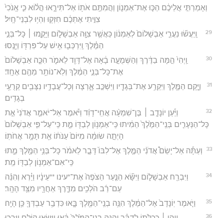
וְאָמַרְתִּ֣י אֲלֵיכֶ֔ם הַכּ֧וּ אֶת־אַמְנ֛וֹן וַהֲמִתֶּ֥ם אֹת֖וֹ אַל־תִּירָ֑אוּ הֲל֗וֹא כִּ֤י אָֽנֹכִי֙
צִוִּ֣יתִי אֶתְכֶ֔ם חִזְק֖וּ וִהְי֥וּ לִבְנֵי־חָֽיִל׃
29
וַֽיַּעֲשׂ֞וּ נַעֲרֵ֤י אַבְשָׁלוֹם֙ לְאַמְנ֔וֹן כַּאֲשֶׁ֥ר צִוָּ֖ה אַבְשָׁל֑וֹם וַיָּקֻ֣מוּ ׀ כָּל־בְּנֵ֣י
הַמֶּ֗לֶךְ וַֽיִּרְכְּב֛וּ אִ֥ישׁ עַל־פִּרְדּ֖וֹ וַיָּנֻֽסוּ׃
30
וַֽיְהִי֙ הֵ֣מָּה בַדֶּ֔רֶךְ וְהַשְּׁמֻעָ֣ה בָ֔אָה אֶל־דָּוִ֖ד לֵאמֹ֑ר הִכָּ֤ה אַבְשָׁלוֹם֙
אֶת־כָּל־בְּנֵ֣י הַמֶּ֔לֶךְ וְלֹֽא־נוֹתַ֥ר מֵהֶ֖ם אֶחָֽד׃
31
וַיָּ֧קָם הַמֶּ֛לֶךְ וַיִּקְרַ֥ע אֶת־בְּגָדָ֖יו וַיִּשְׁכַּ֣ב אָ֑רְצָה וְכָל־עֲבָדָ֥יו נִצָּבִ֖ים קְרֻעֵ֥י
בְגָדִֽים׃
32
וַיַּ֡עַן יוֹנָדָ֣ב ׀ בֶּן־שִׁמְעָ֨ה אֲחִֽי־דָוִ֜ד וַיֹּ֗אמֶר אַל־יֹאמַ֤ר אֲדֹנִי֙ אֵ֣ת
כָּל־הַנְּעָרִ֤ים בְּנֵֽי־הַמֶּ֙לֶךְ֙ הֵמִ֔יתוּ כִּֽי־אַמְנ֥וֹן לְבַדּ֖וֹ מֵ֑ת כִּֽי־עַל־פִּ֤י אַבְשָׁלוֹם֙
הָיְתָ֣ה שׂוּמָ֔ה מִיּוֹם֙ עַנֹּת֔וֹ אֵ֖ת תָּמָ֥ר אֲחֹתֽוֹ׃
33
וְעַתָּ֡ה אַל־יָשֵׂם֩ אֲדֹנִ֨י הַמֶּ֤לֶךְ אֶל־לִבּוֹ֙ דָּבָ֣ר לֵאמֹ֔ר כָּל־בְּנֵ֥י הַמֶּ֖לֶךְ מֵ֑תוּ
כִּֽי־אִם־אַמְנ֥וֹן לְבַדּ֖וֹ מֵֽת׃
34
וַיִּבְרַ֖ח אַבְשָׁל֑וֹם וַיִּשָּׂ֞א הַנַּ֤עַר הַצֹּפֶה֙ אֶת־*עינו **עֵינָ֔יו וַיַּ֗רְא וְהִנֵּ֨ה
עַם־רַ֜ב הֹלְכִ֥ים מִדֶּ֛רֶךְ אַחֲרָ֖יו מִצַּ֥ד הָהָֽר׃
35
וַיֹּ֤אמֶר יֽוֹנָדָב֙ אֶל־הַמֶּ֔לֶךְ הִנֵּ֥ה בְנֵֽי־הַמֶּ֖לֶךְ בָּ֑אוּ כִּדְבַ֥ר עַבְדְּךָ֖ כֵּ֥ן הָיָֽה׃
36
וַיְהִ֣י ׀ כְּכַלֹּת֣וֹ לְדַבֵּ֗ר וְהִנֵּ֤ה בְנֵֽי־הַמֶּ֙לֶךְ֙ בָּ֔אוּ וַיִּשְׂא֥וּ קוֹלָ֖ם וַיִּבְכּ֑וּ