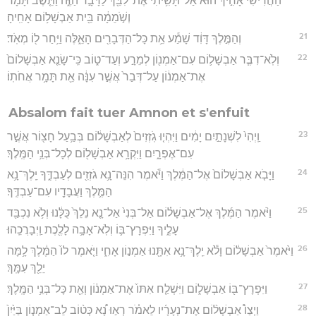
הַחֲרִ֙ישִׁי֙ אָחִ֣יךְ ה֔וּא אַל־תָּשִׁ֥יתִי אֶת־לִבֵּ֖ךְ לַדָּבָ֣ר הַזֶּ֑ה וַתֵּ֤שֶׁב תָּמָר֙
וְשֹׁ֣מֵמָ֔ה בֵּ֖ית אַבְשָׁל֥וֹם אָחִֽיהָ׃
21
וְהַמֶּ֣לֶךְ דָּוִ֔ד שָׁמַ֕ע אֵ֥ת כָּל־הַדְּבָרִ֖ים הָאֵ֑לֶּה וַיִּ֥חַר ל֖וֹ מְאֹֽד׃
22
וְלֹֽא־דִבֶּ֧ר אַבְשָׁל֛וֹם עִם־אַמְנ֖וֹן לְמֵרָ֣ע וְעַד־ט֑וֹב כִּֽי־שָׂנֵ֤א אַבְשָׁלוֹם֙
אֶת־אַמְנ֔וֹן עַל־דְּבַר֙ אֲשֶׁ֣ר עִנָּ֔ה אֵ֖ת תָּמָ֥ר אֲחֹתֽוֹ׃
Absalom fait tuer Amnon et s'enfuit
23
וַֽיְהִי֙ לִשְׁנָתַ֣יִם יָמִ֔ים וַיִּהְי֤וּ גֹֽזְזִים֙ לְאַבְשָׁל֔וֹם בְּבַ֥עַל חָצ֖וֹר אֲשֶׁ֣ר
עִם־אֶפְרָ֑יִם וַיִּקְרָ֥א אַבְשָׁל֖וֹם לְכָל־בְּנֵ֥י הַמֶּֽלֶךְ׃
24
וַיָּבֹ֤א אַבְשָׁלוֹם֙ אֶל־הַמֶּ֔לֶךְ וַיֹּ֕אמֶר הִנֵּה־נָ֥א גֹזְזִ֖ים לְעַבְדֶּ֑ךָ יֵֽלֶךְ־נָ֥א
הַמֶּ֛לֶךְ וַעֲבָדָ֖יו עִם־עַבְדֶּֽךָ׃
25
וַיֹּ֨אמֶר הַמֶּ֜לֶךְ אֶל־אַבְשָׁל֗וֹם אַל־בְּנִי֙ אַל־נָ֤א נֵלֵךְ֙ כֻּלָּ֔נוּ וְלֹ֥א נִכְבַּ֖ד
עָלֶ֑יךָ וַיִּפְרָץ־בּ֛וֹ וְלֹֽא־אָבָ֥ה לָלֶ֖כֶת וַֽיְבָרֲכֵֽהוּ׃
26
וַיֹּ֙אמֶר֙ אַבְשָׁל֔וֹם וָלֹ֕א יֵֽלֶךְ־נָ֥א אִתָּ֖נוּ אַמְנ֣וֹן אָחִ֑י וַיֹּ֤אמֶר לוֹ֙ הַמֶּ֔לֶךְ לָ֥מָּה
יֵלֵ֖ךְ עִמָּֽךְ׃
27
וַיִּפְרָץ־בּ֖וֹ אַבְשָׁל֑וֹם וַיִּשְׁלַ֤ח אִתּוֹ֙ אֶת־אַמְנ֔וֹן וְאֵ֖ת כָּל־בְּנֵ֥י הַמֶּֽלֶךְ׃
28
וַיְצַו֩ אַבְשָׁל֨וֹם אֶת־נְעָרָ֜יו לֵאמֹ֗ר רְא֣וּ נָ֠א כְּט֨וֹב לֵב־אַמְנ֤וֹן בַּיַּ֙יִן֙