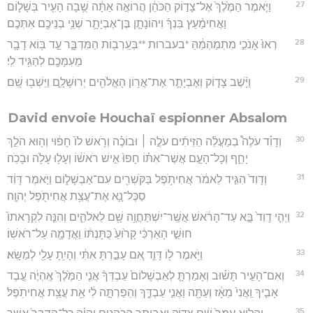
27
וַיֹּ֤אמֶר הַמֶּ֙לֶךְ֙ אֶל־צָד֣וֹק הַכֹּהֵ֔ן הֲרוֹאֶ֣ה אַתָּ֔ה שֻׁ֥בָה הָעִ֖יר בְּשָׁל֑וֹם
וַאֲחִימַ֨עַץ בִּנְךָ֜ וִיהוֹנָתָ֧ן בֶּן־אֶבְיָתָ֛ר שְׁנֵ֥י בְנֵיכֶ֖ם אִתְּכֶֽם׃
28
רְאוּ֙ אָנֹכִ֣י מִתְמַהְמֵ֔הַּ *בעברות **בְּעַֽרְב֖וֹת הַמִּדְבָּ֑ר עַ֣ד בּ֥וֹא דָבָ֛ר
מֵעִמָּכֶ֖ם לְהַגִּ֥יד לִֽי׃
29
וַיָּ֨שֶׁב צָד֧וֹק וְאֶבְיָתָ֛ר אֶת־אֲר֥וֹן הָאֱלֹהִ֖ים יְרוּשָׁלִָ֑ם וַיֵּשְׁב֖וּ שָֽׁם׃
David envoie Houchaï espionner Absalom
30
וְדָוִ֡ד עֹלֶה֩ בְמַעֲלֵ֨ה הַזֵּיתִ֜ים עֹלֶ֣ה ׀ וּבוֹכֶ֗ה וְרֹ֥אשׁ לוֹ֙ חָפ֔וּי וְה֖וּא הֹלֵ֣ךְ
יָחֵ֑ף וְכָל־הָעָ֣ם אֲשֶׁר־אִתּ֗וֹ חָפוּ֙ אִ֣ישׁ רֹאשׁ֔וֹ וְעָל֥וּ עָלֹ֖ה וּבָכֹֽה׃
31
וְדָוִד֙ הִגִּ֣יד לֵאמֹ֔ר אֲחִיתֹ֥פֶל בַּקֹּשְׁרִ֖ים עִם־אַבְשָׁל֑וֹם וַיֹּ֣אמֶר דָּוִ֔ד
סַכֶּל־נָ֛א אֶת־עֲצַ֥ת אֲחִיתֹ֖פֶל יְהוָֽה׃
32
וַיְהִ֤י דָוִד֙ בָּ֣א עַד־הָרֹ֔אשׁ אֲשֶֽׁר־יִשְׁתַּחֲוֶ֥ה שָׁ֖ם לֵאלֹהִ֑ים וְהִנֵּ֤ה לִקְרָאתוֹ֙
חוּשַׁ֣י הָאַרְכִּ֔י קָר֙וּעַ֙ כֻּתָּנְתּ֔וֹ וַאֲדָמָ֖ה עַל־רֹאשֽׁוֹ׃
33
וַיֹּ֥אמֶר ל֖וֹ דָּוִ֑ד אִ֚ם עָבַ֣רְתָּ אִתִּ֔י וְהָיִ֥תָ עָלַ֖י לְמַשָּֽׂא׃
34
וְאִם־הָעִ֣יר תָּשׁ֗וּב וְאָמַרְתָּ֤ לְאַבְשָׁלוֹם֙ עַבְדְּךָ֨ אֲנִ֤י הַמֶּ֙לֶךְ֙ אֶֽהְיֶ֔ה עֶ֣בֶד
אָבִ֤יךָ וַֽאֲנִי֙ מֵאָ֔ז וְעַתָּ֖ה וַאֲנִ֣י עַבְדֶּ֑ךָ וְהֵפַרְתָּ֣ה לִ֔י אֵ֖ת עֲצַ֥ת אֲחִיתֹֽפֶל׃
35