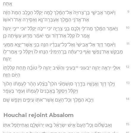
אָֽתָּה׃
9
וַיֹּ֨אמֶר אֲבִישַׁ֤י בֶּן־צְרוּיָה֙ אֶל־הַמֶּ֔לֶךְ לָ֣מָּה יְקַלֵּ֞ל הַכֶּ֤לֶב הַמֵּת֙ הַזֶּ֔ה
אֶת־אֲדֹנִ֖י הַמֶּ֑לֶךְ אֶעְבְּרָה־נָּ֖א וְאָסִ֥ירָה אֶת־רֹאשֽׁוֹ׃
10
וַיֹּ֣אמֶר הַמֶּ֔לֶךְ מַה־לִּ֥י וְלָכֶ֖ם בְּנֵ֣י צְרֻיָ֑ה *כי **כֹּ֣ה יְקַלֵּ֗ל *וכי **כִּ֤י יְהוָה֙
אָ֤מַר לוֹ֙ קַלֵּ֣ל אֶת־דָּוִ֔ד וּמִ֣י יֹאמַ֔ר מַדּ֖וּעַ עָשִׂ֥יתָה כֵּֽן׃
11
וַיֹּ֨אמֶר דָּוִ֤ד אֶל־אֲבִישַׁי֙ וְאֶל־כָּל־עֲבָדָ֔יו הִנֵּ֥ה בְנִ֛י אֲשֶׁר־יָצָ֥א מִמֵּעַ֖י
מְבַקֵּ֣שׁ אֶת־נַפְשִׁ֑י וְאַ֨ף כִּֽי־עַתָּ֜ה בֶּן־הַיְמִינִ֗י הַנִּ֤חוּ לוֹ֙ וִֽיקַלֵּ֔ל כִּ֥י אָֽמַר־ל֖וֹ
יְהוָֽה׃
12
אוּלַ֛י יִרְאֶ֥ה יְהוָ֖ה *בעוני **בְּעֵינִ֑י וְהֵשִׁ֨יב יְהוָ֥ה לִי֙ טוֹבָ֔ה תַּ֥חַת קִלְלָת֖וֹ
הַיּ֥וֹם הַזֶּֽה׃
13
וַיֵּ֧לֶךְ דָּוִ֛ד וַאֲנָשָׁ֖יו בַּדָּ֑רֶךְ סוְשִׁמְעִ֡י הֹלֵךְ֩ בְּצֵ֨לַע הָהָ֜ר לְעֻמָּת֗וֹ הָלוֹךְ֙
וַיְקַלֵּ֔ל וַיְסַקֵּ֤ל בָּֽאֲבָנִים֙ לְעֻמָּת֔וֹ וְעִפַּ֖ר בֶּעָפָֽר׃
14
וַיָּבֹ֥א הַמֶּ֛לֶךְ וְכָל־הָעָ֥ם אֲשֶׁר־אִתּ֖וֹ עֲיֵפִ֑ים וַיִּנָּפֵ֖שׁ שָֽׁם׃
Houchaï rejoint Absalom
15
וְאַבְשָׁל֗וֹם וְכָל־הָעָם֙ אִ֣ישׁ יִשְׂרָאֵ֔ל בָּ֖אוּ יְרוּשָׁלִָ֑ם וַאֲחִיתֹ֖פֶל אִתּֽוֹ׃
16