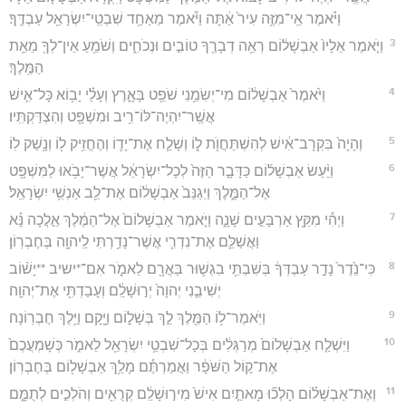
וַיֹּ֗אמֶר אֵֽי־מִזֶּ֥ה עִיר֙ אַ֔תָּה וַיֹּ֕אמֶר מֵאַחַ֥ד שִׁבְטֵֽי־יִשְׂרָאֵ֖ל עַבְדֶּֽךָ׃
3
וַיֹּ֤אמֶר אֵלָיו֙ אַבְשָׁל֔וֹם רְאֵ֥ה דְבָרֶ֖ךָ טוֹבִ֣ים וּנְכֹחִ֑ים וְשֹׁמֵ֥עַ אֵין־לְךָ֖ מֵאֵ֥ת
הַמֶּֽלֶךְ׃
4
וַיֹּ֙אמֶר֙ אַבְשָׁל֔וֹם מִי־יְשִׂמֵ֥נִי שֹׁפֵ֖ט בָּאָ֑רֶץ וְעָלַ֗י יָב֥וֹא כָּל־אִ֛ישׁ
אֲשֶֽׁר־יִהְיֶה־לּוֹ־רִ֥יב וּמִשְׁפָּ֖ט וְהִצְדַּקְתִּֽיו׃
5
וְהָיָה֙ בִּקְרָב־אִ֔ישׁ לְהִשְׁתַּחֲוֺ֖ת ל֑וֹ וְשָׁלַ֧ח אֶת־יָד֛וֹ וְהֶחֱזִ֥יק ל֖וֹ וְנָ֥שַׁק לֽוֹ׃
6
וַיַּ֨עַשׂ אַבְשָׁל֜וֹם כַּדָּבָ֤ר הַזֶּה֙ לְכָל־יִשְׂרָאֵ֔ל אֲשֶׁר־יָבֹ֥אוּ לַמִּשְׁפָּ֖ט
אֶל־הַמֶּ֑לֶךְ וַיְגַנֵּב֙ אַבְשָׁל֔וֹם אֶת־לֵ֖ב אַנְשֵׁ֥י יִשְׂרָאֵֽל׃
7
וַיְהִ֕י מִקֵּ֖ץ אַרְבָּעִ֣ים שָׁנָ֑ה וַיֹּ֤אמֶר אַבְשָׁלוֹם֙ אֶל־הַמֶּ֔לֶךְ אֵ֣לֲכָה נָּ֗א
וַאֲשַׁלֵּ֛ם אֶת־נִדְרִ֛י אֲשֶׁר־נָדַ֥רְתִּי לַֽיהוָ֖ה בְּחֶבְרֽוֹן׃
8
כִּי־נֵ֙דֶר֙ נָדַ֣ר עַבְדְּךָ֔ בְּשִׁבְתִּ֥י בִגְשׁ֛וּר בַּאֲרָ֖ם לֵאמֹ֑ר אִם־*ישיב **יָשׁ֨וֹב
יְשִׁיבֵ֤נִי יְהוָה֙ יְר֣וּשָׁלִַ֔ם וְעָבַדְתִּ֖י אֶת־יְהוָֽה׃
9
וַיֹּֽאמֶר־ל֥וֹ הַמֶּ֖לֶךְ לֵ֣ךְ בְּשָׁל֑וֹם וַיָּ֖קָם וַיֵּ֥לֶךְ חֶבְרֽוֹנָה׃
10
וַיִּשְׁלַ֤ח אַבְשָׁלוֹם֙ מְרַגְּלִ֔ים בְּכָל־שִׁבְטֵ֥י יִשְׂרָאֵ֖ל לֵאמֹ֑ר כְּשָׁמְעֲכֶם֙
אֶת־ק֣וֹל הַשֹּׁפָ֔ר וַאֲמַרְתֶּ֕ם מָלַ֥ךְ אַבְשָׁל֖וֹם בְּחֶבְרֽוֹן׃
11
וְאֶת־אַבְשָׁל֗וֹם הָלְכ֞וּ מָאתַ֤יִם אִישׁ֙ מִיר֣וּשָׁלִַ֔ם קְרֻאִ֖ים וְהֹלְכִ֣ים לְתֻמָּ֑ם