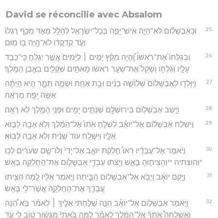
David se réconcilie avec Absalom
25
וּכְאַבְשָׁל֗וֹם לֹא־הָיָ֧ה אִישׁ־יָפֶ֛ה בְּכָל־יִשְׂרָאֵ֖ל לְהַלֵּ֣ל מְאֹ֑ד מִכַּ֤ף רַגְלוֹ֙
וְעַ֣ד קָדְקֳד֔וֹ לֹא־הָ֥יָה ב֖וֹ מֽוּם׃
26
וּֽבְגַלְּחוֹ֮ אֶת־רֹאשׁוֹ֒ וְֽ֠הָיָה מִקֵּ֨ץ יָמִ֤ים ׀ לַיָּמִים֙ אֲשֶׁ֣ר יְגַלֵּ֔חַ כִּֽי־כָבֵ֥ד
עָלָ֖יו וְגִלְּח֑וֹ וְשָׁקַל֙ אֶת־שְׂעַ֣ר רֹאשׁ֔וֹ מָאתַ֥יִם שְׁקָלִ֖ים בְּאֶ֥בֶן הַמֶּֽלֶךְ׃
27
וַיִּֽוָּלְד֤וּ לְאַבְשָׁלוֹם֙ שְׁלוֹשָׁ֣ה בָנִ֔ים וּבַ֥ת אַחַ֖ת וּשְׁמָ֣הּ תָּמָ֑ר הִ֣יא הָיְתָ֔ה
אִשָּׁ֖ה יְפַ֥ת מַרְאֶֽה׃
28
וַיֵּ֧שֶׁב אַבְשָׁל֛וֹם בִּירוּשָׁלִַ֖ם שְׁנָתַ֣יִם יָמִ֑ים וּפְנֵ֥י הַמֶּ֖לֶךְ לֹ֥א רָאָֽה׃
29
וַיִּשְׁלַ֨ח אַבְשָׁל֜וֹם אֶל־יוֹאָ֗ב לִשְׁלֹ֤חַ אֹתוֹ֙ אֶל־הַמֶּ֔לֶךְ וְלֹ֥א אָבָ֖ה לָב֣וֹא
אֵלָ֑יו וַיִּשְׁלַ֥ח עוֹד֙ שֵׁנִ֔ית וְלֹ֥א אָבָ֖ה לָבֽוֹא׃
30
וַיֹּ֨אמֶר אֶל־עֲבָדָ֜יו רְאוּ֩ חֶלְקַ֨ת יוֹאָ֤ב אֶל־יָדִי֙ וְלוֹ־שָׁ֣ם שְׂעֹרִ֔ים לְכ֖וּ
*והוצתיה **וְהַצִּית֣וּהָ בָאֵ֑שׁ וַיַּצִּ֜תוּ עַבְדֵ֧י אַבְשָׁל֛וֹם אֶת־הַחֶלְקָ֖ה בָּאֵֽשׁ׃
31
וַיָּ֣קָם יוֹאָ֔ב וַיָּבֹ֥א אֶל־אַבְשָׁל֖וֹם הַבָּ֑יְתָה וַיֹּ֣אמֶר אֵלָ֔יו לָ֣מָּה הִצִּ֧יתוּ
עֲבָדֶ֛ךָ אֶת־הַחֶלְקָ֥ה אֲשֶׁר־לִ֖י בָּאֵֽשׁ׃
32
וַיֹּ֣אמֶר אַבְשָׁל֣וֹם אֶל־יוֹאָ֡ב הִנֵּ֣ה שָׁלַ֣חְתִּי אֵלֶ֣יךָ ׀ לֵאמֹ֡ר בֹּ֣א הֵ֠נָּה
וְאֶשְׁלְחָה֩ אֹתְךָ֨ אֶל־הַמֶּ֜לֶךְ לֵאמֹ֗ר לָ֤מָּה בָּ֙אתִי֙ מִגְּשׁ֔וּר ט֥וֹב לִ֖י עֹ֣ד