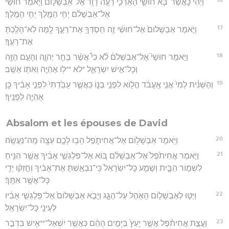
וַיְהִ֗י כַּֽאֲשֶׁר־בָּ֞א חוּשַׁ֧י הָאַרְכִּ֛י רֵעֶ֥ה דָוִ֖ד אֶל־אַבְשָׁל֑וֹם וַיֹּ֤אמֶר חוּשַׁי֙
אֶל־אַבְשָׁלֹ֔ם יְחִ֥י הַמֶּ֖לֶךְ יְחִ֥י הַמֶּֽלֶךְ׃
17
וַיֹּ֤אמֶר אַבְשָׁלוֹם֙ אֶל־חוּשַׁ֔י זֶ֥ה חַסְדְּךָ֖ אֶת־רֵעֶ֑ךָ לָ֥מָּה לֹֽא־הָלַ֖כְתָּ
אֶת־רֵעֶֽךָ׃
18
וַיֹּ֣אמֶר חוּשַׁי֮ אֶל־אַבְשָׁלֹם֒ לֹ֕א כִּי֩ אֲשֶׁ֨ר בָּחַ֧ר יְהוָ֛ה וְהָעָ֥ם הַזֶּ֖ה
וְכָל־אִ֣ישׁ יִשְׂרָאֵ֑ל *לא **ל֥וֹ אֶהְיֶ֖ה וְאִתּ֥וֹ אֵשֵֽׁב׃
19
וְהַשֵּׁנִ֗ית לְמִי֙ אֲנִ֣י אֶֽעֱבֹ֔ד הֲל֖וֹא לִפְנֵ֣י בְנ֑וֹ כַּאֲשֶׁ֤ר עָבַ֙דְתִּי֙ לִפְנֵ֣י אָבִ֔יךָ כֵּ֖ן
אֶהְיֶ֥ה לְפָנֶֽיךָ׃
Absalom et les épouses de David
20
וַיֹּ֥אמֶר אַבְשָׁל֖וֹם אֶל־אֲחִיתֹ֑פֶל הָב֥וּ לָכֶ֛ם עֵצָ֖ה מַֽה־נַּעֲשֶֽׂה׃
21
וַיֹּ֤אמֶר אֲחִיתֹ֙פֶל֙ אֶל־אַבְשָׁלֹ֔ם בּ֚וֹא אֶל־פִּלַגְשֵׁ֣י אָבִ֔יךָ אֲשֶׁ֥ר הִנִּ֖יחַ
לִשְׁמ֣וֹר הַבָּ֑יִת וְשָׁמַ֤ע כָּל־יִשְׂרָאֵל֙ כִּֽי־נִבְאַ֣שְׁתָּ אֶת־אָבִ֔יךָ וְחָ֣זְק֔וּ יְדֵ֖י
כָּל־אֲשֶׁ֥ר אִתָּֽךְ׃
22
וַיַּטּ֧וּ לְאַבְשָׁל֛וֹם הָאֹ֖הֶל עַל־הַגָּ֑ג וַיָּבֹ֤א אַבְשָׁלוֹם֙ אֶל־פִּֽלַגְשֵׁ֣י אָבִ֔יו
לְעֵינֵ֖י כָּל־יִשְׂרָאֵֽל׃
23
וַעֲצַ֣ת אֲחִיתֹ֗פֶל אֲשֶׁ֤ר יָעַץ֙ בַּיָּמִ֣ים הָהֵ֔ם כַּאֲשֶׁ֥ר יִשְׁאַל־**אִ֖ישׁ בִּדְבַ֣ר