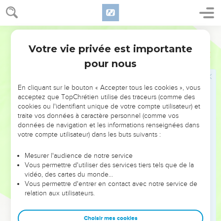
וְה֖וּא לֹֽא־יָשׁ֥וּב אֵלָֽי׃
Naissance de Salomon
Hébreu / Grec - Texte original
24
וַיְנַחֵ֣ם דָּוִ֗ד אֵ֚ת בַּת־שֶׁ֣בַע אִשְׁתּ֔וֹ וַיָּבֹ֥א אֵלֶ֖יהָ וַיִּשְׁכַּ֣ב עִמָּ֑הּ וַתֵּ֣לֶד בֵּ֗ן
Votre vie privée est importante
2 Samuel
12
*ויקרא **וַתִּקְרָ֤א אֶת־שְׁמוֹ֙ שְׁלֹמֹ֔ה וַיהוָ֖ה אֲהֵבֽוֹ׃
pour nous
25
וַיִּשְׁלַ֗ח בְּיַד֙ נָתָ֣ן הַנָּבִ֔יא וַיִּקְרָ֥א אֶת־שְׁמ֖וֹ יְדִ֣ידְיָ֑הּ בַּעֲב֖וּר יְהוָֽה׃
En cliquant sur le bouton « Accepter tous les cookies », vous
David s'empare de la ville de Rabba
acceptez que TopChrétien utilise des traceurs (comme des
cookies ou l'identifiant unique de votre compte utilisateur) et
26
וַיִּלָּ֣חֶם יוֹאָ֔ב בְּרַבַּ֖ת בְּנֵ֣י עַמּ֑וֹן וַיִּלְכֹּ֖ד אֶת־עִ֥יר הַמְּלוּכָֽה׃
traite vos données à caractère personnel (comme vos
27
données de navigation et les informations renseignées dans
וַיִּשְׁלַ֥ח יוֹאָ֛ב מַלְאָכִ֖ים אֶל־דָּוִ֑ד וַיֹּ֙אמֶר֙ נִלְחַ֣מְתִּי בְרַבָּ֔ה גַּם־לָכַ֖דְתִּי
votre compte utilisateur) dans les buts suivants :
אֶת־עִ֥יר הַמָּֽיִם׃
28
וְעַתָּ֗ה אֱסֹף֙ אֶת־יֶ֣תֶר הָעָ֔ם וַחֲנֵ֥ה עַל־הָעִ֖יר וְלָכְדָ֑הּ פֶּן־אֶלְכֹּ֤ד אֲנִי֙
Mesurer l'audience de notre service
אֶת־הָעִ֔יר וְנִקְרָ֥א שְׁמִ֖י עָלֶֽיהָ׃
Vous permettre d'utiliser des services tiers tels que de la
vidéo, des cartes du monde…
29
וַיֶּאֱסֹ֥ף דָּוִ֛ד אֶת־כָּל־הָעָ֖ם וַיֵּ֣לֶךְ רַבָּ֑תָה וַיִּלָּ֥חֶם בָּ֖הּ וַֽיִּלְכְּדָֽהּ׃
Vous permettre d'entrer en contact avec notre service de
30
relation aux utilisateurs.
וַיִּקַּ֣ח אֶת־עֲטֶֽרֶת־מַלְכָּם֩ מֵעַ֨ל רֹאשׁ֜וֹ וּמִשְׁקָלָ֨הּ כִּכַּ֤ר זָהָב֙ וְאֶ֣בֶן יְקָרָ֔ה
וַתְּהִ֖י עַל־רֹ֣אשׁ דָּוִ֑ד וּשְׁלַ֥ל הָעִ֛יר הוֹצִ֖יא הַרְבֵּ֥ה מְאֹֽד׃
Choisir mes cookies
31
וְאֶת־הָעָ֨ם אֲשֶׁר־בָּ֜הּ הוֹצִ֗יא וַיָּ֣שֶׂם בַּ֠מְּגֵרָה וּבַחֲרִצֵ֨י הַבַּרְזֶ֜ל וּֽבְמַגְזְרֹ֣ת