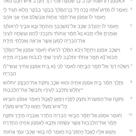
וּלְאַמְנ֣וֹן רֵ֗עַ וּשְׁמוֹ֙ יֽוֹנָדָ֔ב בֶּן־שִׁמְעָ֖ה אֲחִ֣י דָוִ֑ד וְי֣וֹנָדָ֔ב אִ֥ישׁ חָכָ֖ם מְאֹֽד׃
4
וַיֹּ֣אמֶר ל֗וֹ מַדּ֣וּעַ אַ֠תָּה כָּ֣כָה דַּ֤ל בֶּן־הַמֶּ֙לֶךְ֙ בַּבֹּ֣קֶר בַּבֹּ֔קֶר הֲל֖וֹא תַּגִּ֣יד לִ֑י
וַיֹּ֤אמֶר לוֹ֙ אַמְנ֔וֹן אֶת־תָּמָ֗ר אֲח֛וֹת אַבְשָׁלֹ֥ם אָחִ֖י אֲנִ֥י אֹהֵֽב׃
5
וַיֹּ֤אמֶר לוֹ֙ יְה֣וֹנָדָ֔ב שְׁכַ֥ב עַל־מִשְׁכָּבְךָ֖ וְהִתְחָ֑ל וּבָ֧א אָבִ֣יךָ לִרְאוֹתֶ֗ךָ
וְאָמַרְתָּ֣ אֵלָ֡יו תָּ֣בֹא נָא֩ תָמָ֨ר אֲחוֹתִ֜י וְתַבְרֵ֣נִי לֶ֗חֶם וְעָשְׂתָ֤ה לְעֵינַי֙
אֶת־הַבִּרְיָ֔ה לְמַ֙עַן֙ אֲשֶׁ֣ר אֶרְאֶ֔ה וְאָכַלְתִּ֖י מִיָּדָֽהּ׃
6
וַיִּשְׁכַּ֥ב אַמְנ֖וֹן וַיִּתְחָ֑ל וַיָּבֹ֨א הַמֶּ֜לֶךְ לִרְאֹת֗וֹ וַיֹּ֨אמֶר אַמְנ֤וֹן אֶל־הַמֶּ֙לֶךְ֙
תָּֽבוֹא־נָ֞א תָּמָ֣ר אֲחֹתִ֗י וּתְלַבֵּ֤ב לְעֵינַי֙ שְׁתֵּ֣י לְבִב֔וֹת וְאֶבְרֶ֖ה מִיָּדָֽהּ׃
7
וַיִּשְׁלַ֥ח דָּוִ֛ד אֶל־תָּמָ֖ר הַבַּ֣יְתָה לֵאמֹ֑ר לְכִ֣י נָ֗א בֵּ֚ית אַמְנ֣וֹן אָחִ֔יךְ וַעֲשִׂי־ל֖וֹ
הַבִּרְיָֽה׃
8
וַתֵּ֣לֶךְ תָּמָ֗ר בֵּ֛ית אַמְנ֥וֹן אָחִ֖יהָ וְה֣וּא שֹׁכֵ֑ב וַתִּקַּ֨ח אֶת־הַבָּצֵ֤ק *ותלוש
**וַתָּ֙לָשׁ֙ וַתְּלַבֵּ֣ב לְעֵינָ֔יו וַתְּבַשֵּׁ֖ל אֶת־הַלְּבִבֽוֹת׃
9
וַתִּקַּ֤ח אֶת־הַמַּשְׂרֵת֙ וַתִּצֹ֣ק לְפָנָ֔יו וַיְמָאֵ֖ן לֶאֱכ֑וֹל וַיֹּ֣אמֶר אַמְנ֗וֹן הוֹצִ֤יאוּ
כָל־אִישׁ֙ מֵֽעָלַ֔י וַיֵּצְא֥וּ כָל־אִ֖ישׁ מֵעָלָֽיו׃
10
וַיֹּ֨אמֶר אַמְנ֜וֹן אֶל־תָּמָ֗ר הָבִ֤יאִי הַבִּרְיָה֙ הַחֶ֔דֶר וְאֶבְרֶ֖ה מִיָּדֵ֑ךְ וַתִּקַּ֣ח
תָּמָ֗ר אֶת־הַלְּבִבוֹת֙ אֲשֶׁ֣ר עָשָׂ֔תָה וַתָּבֵ֛א לְאַמְנ֥וֹן אָחִ֖יהָ הֶחָֽדְרָה׃
11
וַתַּגֵּ֥שׁ אֵלָ֖יו לֶֽאֱכֹ֑ל וַיַּֽחֲזֶק־בָּהּ֙ וַיֹּ֣אמֶר לָ֔הּ בּ֛וֹאִי שִׁכְבִ֥י עִמִּ֖י אֲחוֹתִֽי׃