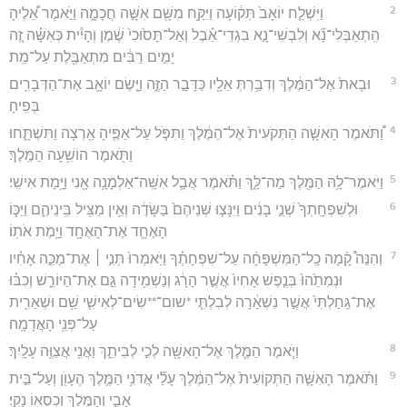
2
וַיִּשְׁלַ֤ח יוֹאָב֙ תְּק֔וֹעָה וַיִּקַּ֥ח מִשָּׁ֖ם אִשָּׁ֣ה חֲכָמָ֑ה וַיֹּ֣אמֶר אֵ֠לֶיהָ
הִֽתְאַבְּלִי־נָ֞א וְלִבְשִׁי־נָ֣א בִגְדֵי־אֵ֗בֶל וְאַל־תָּס֙וּכִי֙ שֶׁ֔מֶן וְהָיִ֕ית כְּאִשָּׁ֗ה זֶ֚ה
יָמִ֣ים רַבִּ֔ים מִתְאַבֶּ֖לֶת עַל־מֵֽת׃
3
וּבָאת֙ אֶל־הַמֶּ֔לֶךְ וְדִבַּ֥רְתְּ אֵלָ֖יו כַּדָּבָ֣ר הַזֶּ֑ה וַיָּ֧שֶׂם יוֹאָ֛ב אֶת־הַדְּבָרִ֖ים
בְּפִֽיהָ׃
4
וַ֠תֹּאמֶר הָאִשָּׁ֤ה הַתְּקֹעִית֙ אֶל־הַמֶּ֔לֶךְ וַתִּפֹּ֧ל עַל־אַפֶּ֛יהָ אַ֖רְצָה וַתִּשְׁתָּ֑חוּ
וַתֹּ֖אמֶר הוֹשִׁ֥עָה הַמֶּֽלֶךְ׃
5
וַיֹּֽאמֶר־לָ֥הּ הַמֶּ֖לֶךְ מַה־לָּ֑ךְ וַתֹּ֗אמֶר אֲבָ֛ל אִשָּֽׁה־אַלְמָנָ֥ה אָ֖נִי וַיָּ֥מָת אִישִֽׁי׃
6
וּלְשִׁפְחָֽתְךָ֙ שְׁנֵ֣י בָנִ֔ים וַיִּנָּצ֤וּ שְׁנֵיהֶם֙ בַּשָּׂדֶ֔ה וְאֵ֥ין מַצִּ֖יל בֵּֽינֵיהֶ֑ם וַיַּכּ֧וֹ
הָאֶחָ֛ד אֶת־הָאֶחָ֖ד וַיָּ֥מֶת אֹתֽוֹ׃
7
וְהִנֵּה֩ קָ֨מָה כָֽל־הַמִּשְׁפָּחָ֜ה עַל־שִׁפְחָתֶ֗ךָ וַיֹּֽאמְרוּ֙ תְּנִ֣י ׀ אֶת־מַכֵּ֣ה אָחִ֗יו
וּנְמִתֵ֙הוּ֙ בְּנֶ֤פֶשׁ אָחִיו֙ אֲשֶׁ֣ר הָרָ֔ג וְנַשְׁמִ֖ידָה גַּ֣ם אֶת־הַיּוֹרֵ֑שׁ וְכִבּ֗וּ
אֶת־גַּֽחַלְתִּי֙ אֲשֶׁ֣ר נִשְׁאָ֔רָה לְבִלְתִּ֧י *שום־**שִׂים־לְאִישִׁ֛י שֵׁ֥ם וּשְׁאֵרִ֖ית
עַל־פְּנֵ֥י הָאֲדָמָֽה׃
8
וַיֹּ֧אמֶר הַמֶּ֛לֶךְ אֶל־הָאִשָּׁ֖ה לְכִ֣י לְבֵיתֵ֑ךְ וַאֲנִ֖י אֲצַוֶּ֥ה עָלָֽיִךְ׃
9
וַתֹּ֜אמֶר הָאִשָּׁ֤ה הַתְּקוֹעִית֙ אֶל־הַמֶּ֔לֶךְ עָלַ֞י אֲדֹנִ֥י הַמֶּ֛לֶךְ הֶעָוֺ֖ן וְעַל־בֵּ֣ית
אָבִ֑י וְהַמֶּ֥לֶךְ וְכִסְא֖וֹ נָקִֽי׃