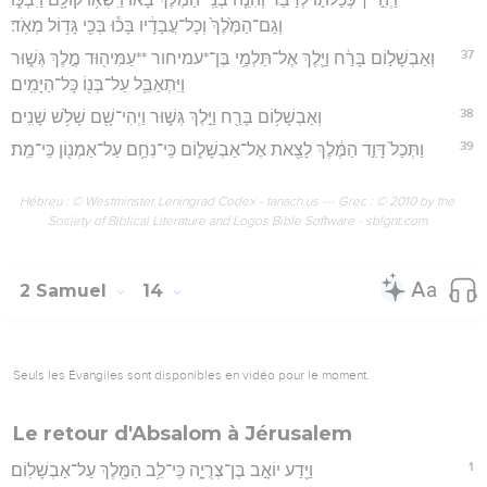
וְגַם־הַמֶּ֙לֶךְ֙ וְכָל־עֲבָדָ֔יו בָּכ֕וּ בְּכִ֖י גָּד֥וֹל מְאֹֽד׃
37
וְאַבְשָׁל֣וֹם בָּרַ֔ח וַיֵּ֛לֶךְ אֶל־תַּלְמַ֥י בֶּן־*עמיחור **עַמִּיה֖וּד מֶ֣לֶךְ גְּשׁ֑וּר
וַיִּתְאַבֵּ֥ל עַל־בְּנ֖וֹ כָּל־הַיָּמִֽים׃
38
וְאַבְשָׁל֥וֹם בָּרַ֖ח וַיֵּ֣לֶךְ גְּשׁ֑וּר וַיְהִי־שָׁ֖ם שָׁלֹ֥שׁ שָׁנִֽים׃
39
וַתְּכַל֙ דָּוִ֣ד הַמֶּ֔לֶךְ לָצֵ֖את אֶל־אַבְשָׁל֑וֹם כִּֽי־נִחַ֥ם עַל־אַמְנ֖וֹן כִּֽי־מֵֽת׃
Hébreu : © Westminster Leningrad Codex - tanach.us --- Grec : © 2010 by the
Society of Biblical Literature and Logos Bible Software - sblgnt.com
2 Samuel
14
Seuls les Évangiles sont disponibles en vidéo pour le moment.
Le retour d'Absalom à Jérusalem
1
וַיֵּ֖דַע יוֹאָ֣ב בֶּן־צְרֻיָ֑ה כִּֽי־לֵ֥ב הַמֶּ֖לֶךְ עַל־אַבְשָׁלֽוֹם׃