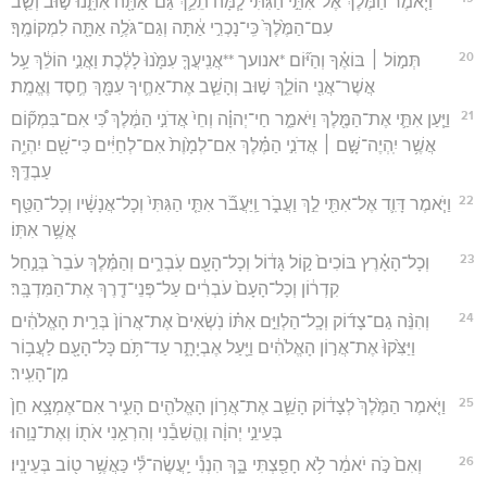
וַיֹּ֤אמֶר הַמֶּ֙לֶךְ֙ אֶל־אִתַּ֣י הַגִּתִּ֔י לָ֧מָּה תֵלֵ֛ךְ גַּם־אַתָּ֖ה אִתָּ֑נוּ שׁ֣וּב וְשֵׁ֤ב
עִם־הַמֶּ֙לֶךְ֙ כִּֽי־נָכְרִ֣י אַ֔תָּה וְגַם־גֹּלֶ֥ה אַתָּ֖ה לִמְקוֹמֶֽךָ׃
20
תְּמ֣וֹל ׀ בּוֹאֶ֗ךָ וְהַיּ֞וֹם *אנועך **אֲנִֽיעֲךָ֤ עִמָּ֙נוּ֙ לָלֶ֔כֶת וַאֲנִ֣י הוֹלֵ֔ךְ עַ֥ל
אֲשֶׁר־אֲנִ֖י הוֹלֵ֑ךְ שׁ֣וּב וְהָשֵׁ֧ב אֶת־אַחֶ֛יךָ עִמָּ֖ךְ חֶ֥סֶד וֶאֱמֶֽת׃
21
וַיַּ֧עַן אִתַּ֛י אֶת־הַמֶּ֖לֶךְ וַיֹּאמַ֑ר חַי־יְהוָ֗ה וְחֵי֙ אֲדֹנִ֣י הַמֶּ֔לֶךְ כִּ֠י אִם־בִּמְק֞וֹם
אֲשֶׁ֥ר יִֽהְיֶה־שָּׁ֣ם ׀ אֲדֹנִ֣י הַמֶּ֗לֶךְ אִם־לְמָ֙וֶת֙ אִם־לְחַיִּ֔ים כִּי־שָׁ֖ם יִהְיֶ֥ה
עַבְדֶּֽךָ׃
22
וַיֹּ֧אמֶר דָּוִ֛ד אֶל־אִתַּ֖י לֵ֣ךְ וַעֲבֹ֑ר וַֽיַּעֲבֹ֞ר אִתַּ֤י הַגִּתִּי֙ וְכָל־אֲנָשָׁ֔יו וְכָל־הַטַּ֖ף
אֲשֶׁ֥ר אִתּֽוֹ׃
23
וְכָל־הָאָ֗רֶץ בּוֹכִים֙ ק֣וֹל גָּד֔וֹל וְכָל־הָעָ֖ם עֹֽבְרִ֑ים וְהַמֶּ֗לֶךְ עֹבֵר֙ בְּנַ֣חַל
קִדְר֔וֹן וְכָל־הָעָם֙ עֹבְרִ֔ים עַל־פְּנֵי־דֶ֖רֶךְ אֶת־הַמִּדְבָּֽר׃
24
וְהִנֵּ֨ה גַם־צָד֜וֹק וְכָֽל־הַלְוִיִּ֣ם אִתּ֗וֹ נֹֽשְׂאִים֙ אֶת־אֲרוֹן֙ בְּרִ֣ית הָאֱלֹהִ֔ים
וַיַּצִּ֙קוּ֙ אֶת־אֲר֣וֹן הָאֱלֹהִ֔ים וַיַּ֖עַל אֶבְיָתָ֑ר עַד־תֹּ֥ם כָּל־הָעָ֖ם לַעֲב֥וֹר
מִן־הָעִֽיר׃
25
וַיֹּ֤אמֶר הַמֶּ֙לֶךְ֙ לְצָד֔וֹק הָשֵׁ֛ב אֶת־אֲר֥וֹן הָאֱלֹהִ֖ים הָעִ֑יר אִם־אֶמְצָ֥א חֵן֙
בְּעֵינֵ֣י יְהוָ֔ה וֶהֱשִׁבַ֕נִי וְהִרְאַ֥נִי אֹת֖וֹ וְאֶת־נָוֵֽהוּ׃
26
וְאִם֙ כֹּ֣ה יֹאמַ֔ר לֹ֥א חָפַ֖צְתִּי בָּ֑ךְ הִנְנִ֕י יַֽעֲשֶׂה־לִּ֕י כַּאֲשֶׁ֥ר ט֖וֹב בְּעֵינָֽיו׃