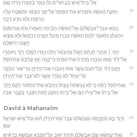
אֶל־בֵּֽית־אִ֣ישׁ בְּבַחוּרִ֗ים וְל֥וֹ בְאֵ֛ר בַּחֲצֵר֖וֹ וַיֵּ֥רְדוּ שָֽׁם׃
19
וַתִּקַּ֣ח הָאִשָּׁ֗ה וַתִּפְרֹ֤שׂ אֶת־הַמָּסָךְ֙ עַל־פְּנֵ֣י הַבְּאֵ֔ר וַתִּשְׁטַ֥ח עָלָ֖יו
הָֽרִפ֑וֹת וְלֹ֥א נוֹדַ֖ע דָּבָֽר׃
20
וַיָּבֹ֣אוּ עַבְדֵי֩ אַבְשָׁל֨וֹם אֶֽל־הָאִשָּׁ֜ה הַבַּ֗יְתָה וַיֹּֽאמְרוּ֙ אַיֵּ֗ה אֲחִימַ֙עַץ֙
וִיה֣וֹנָתָ֔ן וַתֹּ֤אמֶר לָהֶם֙ הָֽאִשָּׁ֔ה עָבְר֖וּ מִיכַ֣ל הַמָּ֑יִם וַיְבַקְשׁוּ֙ וְלֹ֣א מָצָ֔אוּ
וַיָּשֻׁ֖בוּ יְרוּשָׁלִָֽם׃
21
וַיְהִ֣י ׀ אַחֲרֵ֣י לֶכְתָּ֗ם וַֽיַּעֲלוּ֙ מֵֽהַבְּאֵ֔ר וַיֵּ֣לְכ֔וּ וַיַּגִּ֖דוּ לַמֶּ֣לֶךְ דָּוִ֑ד וַיֹּאמְר֣וּ
אֶל־דָּוִ֗ד ק֣וּמוּ וְעִבְר֤וּ מְהֵרָה֙ אֶת־הַמַּ֔יִם כִּי־כָ֛כָה יָעַ֥ץ עֲלֵיכֶ֖ם אֲחִיתֹֽפֶל׃
22
וַיָּ֣קָם דָּוִ֗ד וְכָל־הָעָם֙ אֲשֶׁ֣ר אִתּ֔וֹ וַיַּעַבְר֖וּ אֶת־הַיַּרְדֵּ֑ן עַד־א֣וֹר הַבֹּ֗קֶר
עַד־אַחַד֙ לֹ֣א נֶעְדָּ֔ר אֲשֶׁ֥ר לֹא־עָבַ֖ר אֶת־הַיַּרְדֵּֽן׃
23
וַאֲחִיתֹ֣פֶל רָאָ֗ה כִּ֣י לֹ֣א נֶעֶשְׂתָה֮ עֲצָתוֹ֒ וַיַּחֲבֹ֣שׁ אֶֽת־הַחֲמ֗וֹר וַיָּ֜קָם וַיֵּ֤לֶךְ
אֶל־בֵּיתוֹ֙ אֶל־עִיר֔וֹ וַיְצַ֥ו אֶל־בֵּית֖וֹ וַיֵּחָנַ֑ק וַיָּ֕מָת וַיִּקָּבֵ֖ר בְּקֶ֥בֶר אָבִֽיו׃
David à Mahanaïm
24
וְדָוִ֖ד בָּ֣א מַחֲנָ֑יְמָה וְאַבְשָׁלֹ֗ם עָבַר֙ אֶת־הַיַּרְדֵּ֔ן ה֕וּא וְכָל־אִ֥ישׁ יִשְׂרָאֵ֖ל
עִמּֽוֹ׃
25
וְאֶת־עֲמָשָׂ֗א שָׂ֧ם אַבְשָׁלֹ֛ם תַּ֥חַת יוֹאָ֖ב עַל־הַצָּבָ֑א וַעֲמָשָׂ֣א בֶן־אִ֗ישׁ