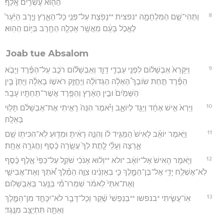
הַה֖וּא עֶשְׂרִ֥ים אָֽלֶף׃
8
וַתְּהִי־שָׁ֧ם הַמִּלְחָמָ֛ה *נפצית **נָפֹ֖צֶת עַל־פְּנֵ֣י כָל־הָאָ֑רֶץ וַיֶּ֤רֶב הַיַּ֙עַר֙
לֶאֱכֹ֣ל בָּעָ֔ם מֵאֲשֶׁ֥ר אָכְלָ֛ה הַחֶ֖רֶב בַּיּ֥וֹם הַהֽוּא׃
Joab tue Absalom
9
וַיִּקָּרֵא֙ אַבְשָׁל֔וֹם לִפְנֵ֖י עַבְדֵ֣י דָוִ֑ד וְאַבְשָׁל֞וֹם רֹכֵ֣ב עַל־הַפֶּ֗רֶד וַיָּבֹ֣א
הַפֶּ֡רֶד תַּ֣חַת שׂוֹבֶךְ֩ הָאֵלָ֨ה הַגְּדוֹלָ֜ה וַיֶּחֱזַ֧ק רֹאשׁ֣וֹ בָאֵלָ֗ה וַיֻּתַּן֙ בֵּ֤ין
הַשָּׁמַ֙יִם֙ וּבֵ֣ין הָאָ֔רֶץ וְהַפֶּ֥רֶד אֲשֶׁר־תַּחְתָּ֖יו עָבָֽר׃
10
וַיַּרְא֙ אִ֣ישׁ אֶחָ֔ד וַיַּגֵּ֖ד לְיוֹאָ֑ב וַיֹּ֗אמֶר הִנֵּה֙ רָאִ֣יתִי אֶת־אַבְשָׁלֹ֔ם תָּל֖וּי
בָּאֵלָֽה׃
11
וַיֹּ֣אמֶר יוֹאָ֗ב לָאִישׁ֙ הַמַּגִּ֣יד ל֔וֹ וְהִנֵּ֣ה רָאִ֔יתָ וּמַדּ֛וּעַ לֹֽא־הִכִּית֥וֹ שָׁ֖ם
אָ֑רְצָה וְעָלַ֗י לָ֤תֶת לְךָ֙ עֲשָׂ֣רָה כֶ֔סֶף וַחֲגֹרָ֖ה אֶחָֽת׃
12
וַיֹּ֤אמֶר הָאִישׁ֙ אֶל־יוֹאָ֔ב *ולא **וְל֨וּא אָנֹכִ֜י שֹׁקֵ֤ל עַל־כַּפַּי֙ אֶ֣לֶף כֶּ֔סֶף
לֹֽא־אֶשְׁלַ֥ח יָדִ֖י אֶל־בֶּן־הַמֶּ֑לֶךְ כִּ֣י בְאָזְנֵ֜ינוּ צִוָּ֣ה הַמֶּ֗לֶךְ אֹ֠תְךָ וְאֶת־אֲבִישַׁ֤י
וְאֶת־אִתַּי֙ לֵאמֹ֔ר שִׁמְרוּ־מִ֕י בַּנַּ֖עַר בְּאַבְשָׁלֽוֹם׃
13
אֽוֹ־עָשִׂ֤יתִי *בנפשו **בְנַפְשִׁי֙ שֶׁ֔קֶר וְכָל־דָּבָ֖ר לֹא־יִכָּחֵ֣ד מִן־הַמֶּ֑לֶךְ
וְאַתָּ֖ה תִּתְיַצֵּ֥ב מִנֶּֽגֶד׃