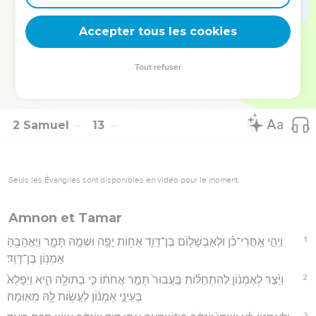
הַבַּרְזֶ֗ל וְהֶעֱבִ֤יר אוֹתָם֙ *במלכן **בַּמַּלְבֵּ֔ן וְכֵ֣ן יַעֲשֶׂ֔ה לְכֹ֖ל עָרֵ֣י בְנֵֽי־עַמּ֑וֹן
Accepter tous les cookies
וַיָּ֧שָׁב דָּוִ֛ד וְכָל־הָעָ֖ם יְרוּשָׁלִָֽם׃
Hébreu : © Westminster Leningrad Codex - tanach.us --- Grec : © 2010 by the
Tout refuser
Society of Biblical Literature and Logos Bible Software - sblgnt.com
2 Samuel
13
Seuls les Évangiles sont disponibles en vidéo pour le moment.
Amnon et Tamar
1
וַיְהִ֣י אַֽחֲרֵי־כֵ֗ן וּלְאַבְשָׁל֧וֹם בֶּן־דָּוִ֛ד אָח֥וֹת יָפָ֖ה וּשְׁמָ֣הּ תָּמָ֑ר וַיֶּאֱהָבֶ֖הָ
אַמְנ֥וֹן בֶּן־דָּוִֽד׃
2
וַיֵּ֨צֶר לְאַמְנ֜וֹן לְהִתְחַלּ֗וֹת בַּֽעֲבוּר֙ תָּמָ֣ר אֲחֹת֔וֹ כִּ֥י בְתוּלָ֖ה הִ֑יא וַיִּפָּלֵא֙
בְּעֵינֵ֣י אַמְנ֔וֹן לַעֲשׂ֥וֹת לָ֖הּ מְאֽוּמָה׃
3