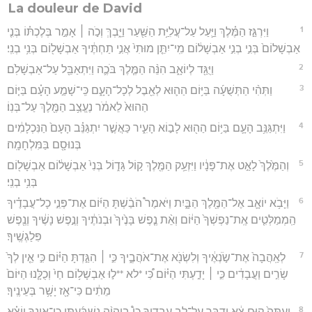
La douleur de David
1
וַיִּרְגַּ֣ז הַמֶּ֗לֶךְ וַיַּ֛עַל עַל־עֲלִיַּ֥ת הַשַּׁ֖עַר וַיֵּ֑בְךְּ וְכֹ֣ה ׀ אָמַ֣ר בְּלֶכְתּ֗וֹ בְּנִ֤י
אַבְשָׁלוֹם֙ בְּנִ֣י בְנִ֣י אַבְשָׁל֔וֹם מִֽי־יִתֵּ֤ן מוּתִי֙ אֲנִ֣י תַחְתֶּ֔יךָ אַבְשָׁל֖וֹם בְּנִ֥י בְנִֽי׃
2
וַיֻּגַּ֖ד לְיוֹאָ֑ב הִנֵּ֨ה הַמֶּ֧לֶךְ בֹּכֶ֛ה וַיִּתְאַבֵּ֖ל עַל־אַבְשָׁלֹֽם׃
3
וַתְּהִ֨י הַתְּשֻׁעָ֜ה בַּיּ֥וֹם הַה֛וּא לְאֵ֖בֶל לְכָל־הָעָ֑ם כִּֽי־שָׁמַ֣ע הָעָ֗ם בַּיּ֤וֹם
הַהוּא֙ לֵאמֹ֔ר נֶעֱצַ֥ב הַמֶּ֖לֶךְ עַל־בְּנֽוֹ׃
4
וַיִּתְגַּנֵּ֥ב הָעָ֛ם בַּיּ֥וֹם הַה֖וּא לָב֣וֹא הָעִ֑יר כַּאֲשֶׁ֣ר יִתְגַּנֵּ֗ב הָעָם֙ הַנִּכְלָמִ֔ים
בְּנוּסָ֖ם בַּמִּלְחָמָֽה׃
5
וְהַמֶּ֙לֶךְ֙ לָאַ֣ט אֶת־פָּנָ֔יו וַיִּזְעַ֥ק הַמֶּ֖לֶךְ ק֣וֹל גָּד֑וֹל בְּנִי֙ אַבְשָׁל֔וֹם אַבְשָׁל֖וֹם
בְּנִ֥י בְנִֽי׃
6
וַיָּבֹ֥א יוֹאָ֛ב אֶל־הַמֶּ֖לֶךְ הַבָּ֑יִת וַיֹּאמֶר֩ הֹבַ֨שְׁתָּ הַיּ֜וֹם אֶת־פְּנֵ֣י כָל־עֲבָדֶ֗יךָ
הַֽמְמַלְּטִ֤ים אֶֽת־נַפְשְׁךָ֙ הַיּ֔וֹם וְאֵ֨ת נֶ֤פֶשׁ בָּנֶ֙יךָ֙ וּבְנֹתֶ֔יךָ וְנֶ֣פֶשׁ נָשֶׁ֔יךָ וְנֶ֖פֶשׁ
פִּלַגְשֶֽׁיךָ׃
7
לְאַֽהֲבָה֙ אֶת־שֹׂ֣נְאֶ֔יךָ וְלִשְׂנֹ֖א אֶת־אֹהֲבֶ֑יךָ כִּ֣י ׀ הִגַּ֣דְתָּ הַיּ֗וֹם כִּ֣י אֵ֤ין לְךָ֙
שָׂרִ֣ים וַעֲבָדִ֔ים כִּ֣י ׀ יָדַ֣עְתִּי הַיּ֗וֹם כִּ֠י *לא **ל֣וּ אַבְשָׁל֥וֹם חַי֙ וְכֻלָּ֤נוּ הַיּוֹם֙
מֵתִ֔ים כִּי־אָ֖ז יָשָׁ֥ר בְּעֵינֶֽיךָ׃
8
וְעַתָּה֙ ק֣וּם צֵ֔א וְדַבֵּ֖ר עַל־לֵ֣ב עֲבָדֶ֑יךָ כִּי֩ בַיהוָ֨ה נִשְׁבַּ֜עְתִּי כִּי־אֵינְךָ֣ יוֹצֵ֗א