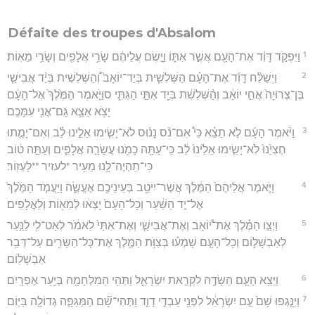
Défaite des troupes d'Absalom
1
וַיִּפְקֹ֣ד דָּוִ֔ד אֶת־הָעָ֖ם אֲשֶׁ֣ר אִתּ֑וֹ וַיָּ֣שֶׂם עֲלֵיהֶ֔ם שָׂרֵ֥י אֲלָפִ֖ים וְשָׂרֵ֥י מֵאֽוֹת׃
2
וַיְשַׁלַּ֨ח דָּוִ֜ד אֶת־הָעָ֗ם הַשְּׁלִשִׁ֤ית בְּיַד־יוֹאָב֙ וְ֠הַשְּׁלִשִׁית בְּיַ֨ד אֲבִישַׁ֤י
בֶּן־צְרוּיָה֙ אֲחִ֣י יוֹאָ֔ב וְהַ֨שְּׁלִשִׁ֔ת בְּיַ֖ד אִתַּ֣י הַגִּתִּ֑י סוַיֹּ֤אמֶר הַמֶּ֙לֶךְ֙ אֶל־הָעָ֔ם
יָצֹ֥א אֵצֵ֛א גַּם־אֲנִ֖י עִמָּכֶֽם׃
3
וַיֹּ֨אמֶר הָעָ֜ם לֹ֣א תֵצֵ֗א כִּי֩ אִם־נֹ֨ס נָנ֜וּס לֹא־יָשִׂ֧ימוּ אֵלֵ֣ינוּ לֵ֗ב וְאִם־יָמֻ֤תוּ
חֶצְיֵ֙נוּ֙ לֹֽא־יָשִׂ֤ימוּ אֵלֵ֙ינוּ֙ לֵ֔ב כִּֽי־עַתָּ֥ה כָמֹ֖נוּ עֲשָׂרָ֣ה אֲלָפִ֑ים וְעַתָּ֣ה ט֔וֹב
כִּי־תִֽהְיֶה־לָּ֥נוּ מֵעִ֖יר *לעזיר **לַעְזֽוֹר׃
4
וַיֹּ֤אמֶר אֲלֵיהֶם֙ הַמֶּ֔לֶךְ אֲשֶׁר־יִיטַ֥ב בְּעֵינֵיכֶ֖ם אֶעֱשֶׂ֑ה וַיַּעֲמֹ֤ד הַמֶּ֙לֶךְ֙
אֶל־יַ֣ד הַשַּׁ֔עַר וְכָל־הָעָם֙ יָֽצְא֔וּ לְמֵא֖וֹת וְלַאֲלָפִֽים׃
5
וַיְצַ֣ו הַמֶּ֡לֶךְ אֶת־י֠וֹאָב וְאֶת־אֲבִישַׁ֤י וְאֶת־אִתַּי֙ לֵאמֹ֔ר לְאַט־לִ֖י לַנַּ֣עַר
לְאַבְשָׁל֑וֹם וְכָל־הָעָ֣ם שָׁמְע֗וּ בְּצַוֺּ֥ת הַמֶּ֛לֶךְ אֶת־כָּל־הַשָּׂרִ֖ים עַל־דְּבַ֥ר
אַבְשָׁלֽוֹם׃
6
וַיֵּצֵ֥א הָעָ֛ם הַשָּׂדֶ֖ה לִקְרַ֣את יִשְׂרָאֵ֑ל וַתְּהִ֥י הַמִּלְחָמָ֖ה בְּיַ֥עַר אֶפְרָֽיִם׃
7
וַיִּנָּ֤גְפוּ שָׁם֙ עַ֣ם יִשְׂרָאֵ֔ל לִפְנֵ֖י עַבְדֵ֣י דָוִ֑ד וַתְּהִי־שָׁ֞ם הַמַּגֵּפָ֧ה גְדוֹלָ֛ה בַּיּ֥וֹם