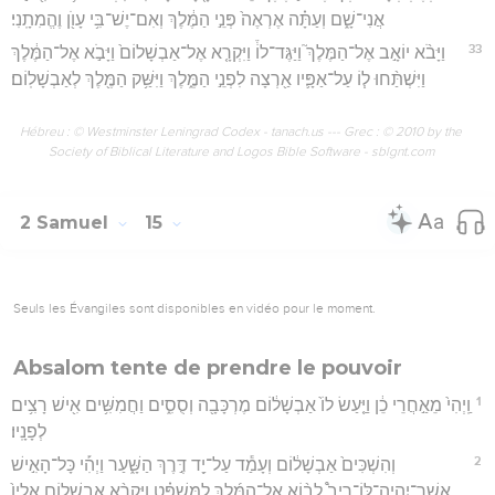
אֲנִי־שָׁ֑ם וְעַתָּ֗ה אֶרְאֶה֙ פְּנֵ֣י הַמֶּ֔לֶךְ וְאִם־יֶשׁ־בִּ֥י עָוֺ֖ן וֶהֱמִתָֽנִי׃
33
וַיָּבֹ֨א יוֹאָ֣ב אֶל־הַמֶּלֶךְ֮ וַיַּגֶּד־לוֹ֒ וַיִּקְרָ֤א אֶל־אַבְשָׁלוֹם֙ וַיָּבֹ֣א אֶל־הַמֶּ֔לֶךְ
וַיִּשְׁתַּ֨חוּ ל֧וֹ עַל־אַפָּ֛יו אַ֖רְצָה לִפְנֵ֣י הַמֶּ֑לֶךְ וַיִּשַּׁ֥ק הַמֶּ֖לֶךְ לְאַבְשָׁלֽוֹם׃
Hébreu : © Westminster Leningrad Codex - tanach.us --- Grec : © 2010 by the
Society of Biblical Literature and Logos Bible Software - sblgnt.com
2 Samuel
15
Seuls les Évangiles sont disponibles en vidéo pour le moment.
Absalom tente de prendre le pouvoir
1
וַֽיְהִי֙ מֵאַ֣חֲרֵי כֵ֔ן וַיַּ֤עַשׂ לוֹ֙ אַבְשָׁל֔וֹם מֶרְכָּבָ֖ה וְסֻסִ֑ים וַחֲמִשִּׁ֥ים אִ֖ישׁ רָצִ֥ים
לְפָנָֽיו׃
2
וְהִשְׁכִּים֙ אַבְשָׁל֔וֹם וְעָמַ֕ד עַל־יַ֖ד דֶּ֣רֶךְ הַשָּׁ֑עַר וַיְהִ֡י כָּל־הָאִ֣ישׁ
אֲשֶֽׁר־יִהְיֶה־לּוֹ־רִיב֩ לָב֨וֹא אֶל־הַמֶּ֜לֶךְ לַמִּשְׁפָּ֗ט וַיִּקְרָ֨א אַבְשָׁל֤וֹם אֵלָיו֙