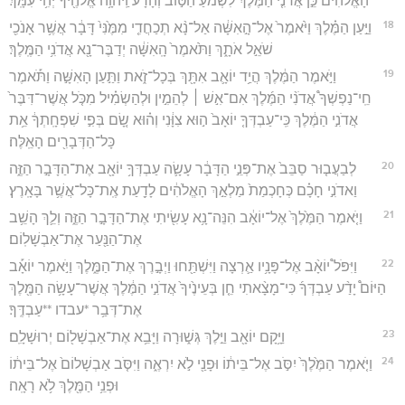
הָאֱלֹהִ֗ים כֵּ֣ן אֲדֹנִ֤י הַמֶּ֙לֶךְ֙ לִשְׁמֹ֙עַ֙ הַטּ֣וֹב וְהָרָ֔ע וַֽיהוָ֥ה אֱלֹהֶ֖יךָ יְהִ֥י עִמָּֽךְ׃
18
וַיַּ֣עַן הַמֶּ֗לֶךְ וַיֹּ֙אמֶר֙ אֶל־הָ֣אִשָּׁ֔ה אַל־נָ֨א תְכַחֲדִ֤י מִמֶּ֙נִּי֙ דָּבָ֔ר אֲשֶׁ֥ר אָנֹכִ֖י
שֹׁאֵ֣ל אֹתָ֑ךְ וַתֹּ֙אמֶר֙ הָֽאִשָּׁ֔ה יְדַבֶּר־נָ֖א אֲדֹנִ֥י הַמֶּֽלֶךְ׃
19
וַיֹּ֣אמֶר הַמֶּ֔לֶךְ הֲיַ֥ד יוֹאָ֛ב אִתָּ֖ךְ בְּכָל־זֹ֑את וַתַּ֣עַן הָאִשָּׁ֣ה וַתֹּ֡אמֶר
חֵֽי־נַפְשְׁךָ֩ אֲדֹנִ֨י הַמֶּ֜לֶךְ אִם־אִ֣שׁ ׀ לְהֵמִ֣ין וּלְהַשְׂמִ֗יל מִכֹּ֤ל אֲשֶׁר־דִּבֶּר֙
אֲדֹנִ֣י הַמֶּ֔לֶךְ כִּֽי־עַבְדְּךָ֤ יוֹאָב֙ ה֣וּא צִוָּ֔נִי וְה֗וּא שָׂ֚ם בְּפִ֣י שִׁפְחָֽתְךָ֔ אֵ֥ת
כָּל־הַדְּבָרִ֖ים הָאֵֽלֶּה׃
20
לְבַעֲב֤וּר סַבֵּב֙ אֶת־פְּנֵ֣י הַדָּבָ֔ר עָשָׂ֛ה עַבְדְּךָ֥ יוֹאָ֖ב אֶת־הַדָּבָ֣ר הַזֶּ֑ה
וַאדֹנִ֣י חָכָ֗ם כְּחָכְמַת֙ מַלְאַ֣ךְ הָאֱלֹהִ֔ים לָדַ֖עַת אֶֽת־כָּל־אֲשֶׁ֥ר בָּאָֽרֶץ׃
21
וַיֹּ֤אמֶר הַמֶּ֙לֶךְ֙ אֶל־יוֹאָ֔ב הִנֵּה־נָ֥א עָשִׂ֖יתִי אֶת־הַדָּבָ֣ר הַזֶּ֑ה וְלֵ֛ךְ הָשֵׁ֥ב
אֶת־הַנַּ֖עַר אֶת־אַבְשָׁלֽוֹם׃
22
וַיִּפֹּל֩ יוֹאָ֨ב אֶל־פָּנָ֥יו אַ֛רְצָה וַיִּשְׁתַּ֖חוּ וַיְבָ֣רֶךְ אֶת־הַמֶּ֑לֶךְ וַיֹּ֣אמֶר יוֹאָ֡ב
הַיּוֹם֩ יָדַ֨ע עַבְדְּךָ֜ כִּי־מָצָ֨אתִי חֵ֤ן בְּעֵינֶ֙יךָ֙ אֲדֹנִ֣י הַמֶּ֔לֶךְ אֲשֶׁר־עָשָׂ֥ה הַמֶּ֖לֶךְ
אֶת־דְּבַ֥ר *עבדו **עַבְדֶּֽךָ׃
23
וַיָּ֥קָם יוֹאָ֖ב וַיֵּ֣לֶךְ גְּשׁ֑וּרָה וַיָּבֵ֥א אֶת־אַבְשָׁל֖וֹם יְרוּשָׁלִָֽם׃
24
וַיֹּ֤אמֶר הַמֶּ֙לֶךְ֙ יִסֹּ֣ב אֶל־בֵּית֔וֹ וּפָנַ֖י לֹ֣א יִרְאֶ֑ה וַיִּסֹּ֤ב אַבְשָׁלוֹם֙ אֶל־בֵּית֔וֹ
וּפְנֵ֥י הַמֶּ֖לֶךְ לֹ֥א רָאָֽה׃