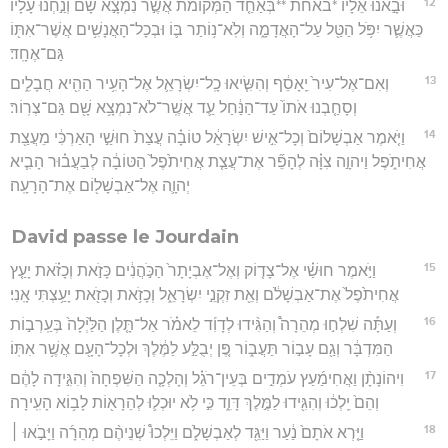
12
וּבָ֣אנוּ אֵלָ֗יו *באחת **בְּאַחַ֤ד הַמְּקוֹמֹת֙ אֲשֶׁ֣ר נִמְצָ֣א שָׁ֔ם וְנַ֣חְנוּ עָלָ֔יו
כַּאֲשֶׁ֛ר יִפֹּ֥ל הַטַּ֖ל עַל־הָאֲדָמָ֑ה וְלֹֽא־נ֥וֹתַר בּ֛וֹ וּבְכָל־הָאֲנָשִׁ֥ים אֲשֶׁר־אִתּ֖וֹ
גַּם־אֶחָֽד׃
13
וְאִם־אֶל־עִיר֙ יֵֽאָסֵ֔ף וְהִשִּׂ֧יאוּ כָֽל־יִשְׂרָאֵ֛ל אֶל־הָעִ֥יר הַהִ֖יא חֲבָלִ֑ים
וְסָחַ֤בְנוּ אֹתוֹ֙ עַד־הַנַּ֔חַל עַ֛ד אֲשֶֽׁר־לֹא־נִמְצָ֥א שָׁ֖ם גַּם־צְרֽוֹר׃
14
וַיֹּ֤אמֶר אַבְשָׁלוֹם֙ וְכָל־אִ֣ישׁ יִשְׂרָאֵ֔ל טוֹבָ֗ה עֲצַת֙ חוּשַׁ֣י הָאַרְכִּ֔י מֵעֲצַ֖ת
אֲחִיתֹ֑פֶל וַיהוָ֣ה צִוָּ֗ה לְהָפֵ֞ר אֶת־עֲצַ֤ת אֲחִיתֹ֙פֶל֙ הַטּוֹבָ֔ה לְבַעֲב֗וּר הָבִ֧יא
יְהוָ֛ה אֶל־אַבְשָׁל֖וֹם אֶת־הָרָעָֽה׃
David passe le Jourdain
15
וַיֹּ֣אמֶר חוּשַׁ֗י אֶל־צָד֤וֹק וְאֶל־אֶבְיָתָר֙ הַכֹּ֣הֲנִ֔ים כָּזֹ֣את וְכָזֹ֗את יָעַ֤ץ
אֲחִיתֹ֙פֶל֙ אֶת־אַבְשָׁלֹ֔ם וְאֵ֖ת זִקְנֵ֣י יִשְׂרָאֵ֑ל וְכָזֹ֥את וְכָזֹ֖את יָעַ֥צְתִּי אָֽנִי׃
16
וְעַתָּ֡ה שִׁלְח֣וּ מְהֵרָה֩ וְהַגִּ֨ידוּ לְדָוִ֜ד לֵאמֹ֗ר אַל־תָּ֤לֶן הַלַּ֙יְלָה֙ בְּעַֽרְב֣וֹת
הַמִּדְבָּ֔ר וְגַ֖ם עָב֣וֹר תַּעֲב֑וֹר פֶּ֚ן יְבֻלַּ֣ע לַמֶּ֔לֶךְ וּלְכָל־הָעָ֖ם אֲשֶׁ֥ר אִתּֽוֹ׃
17
וִיהוֹנָתָ֨ן וַאֲחִימַ֜עַץ עֹמְדִ֣ים בְּעֵין־רֹגֵ֗ל וְהָלְכָ֤ה הַשִּׁפְחָה֙ וְהִגִּ֣ידָה לָהֶ֔ם
וְהֵם֙ יֵֽלְכ֔וּ וְהִגִּ֖ידוּ לַמֶּ֣לֶךְ דָּוִ֑ד כִּ֣י לֹ֥א יוּכְל֛וּ לְהֵרָא֖וֹת לָב֥וֹא הָעִֽירָה׃
18
וַיַּ֤רְא אֹתָם֙ נַ֔עַר וַיַּגֵּ֖ד לְאַבְשָׁלֹ֑ם וַיֵּלְכוּ֩ שְׁנֵיהֶ֨ם מְהֵרָ֜ה וַיָּבֹ֣אוּ ׀