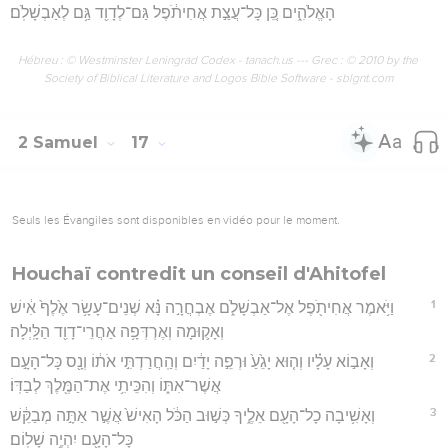
הָאֱלֹהִ֑ים כֵּ֚ן כָּל־עֲצַ֣ת אֲחִיתֹ֔פֶל גַּם־לְדָוִ֖ד גַּ֥ם לְאַבְשָׁלֹֽם׃
Hébreu : © Westminster Leningrad Codex - tanach.us --- Grec : © 2010 by the
Society of Biblical Literature and Logos Bible Software - sblgnt.com
2 Samuel
17
Seuls les Évangiles sont disponibles en vidéo pour le moment.
Houchaï contredit un conseil d'Ahitofel
1
וַיֹּ֥אמֶר אֲחִיתֹ֖פֶל אֶל־אַבְשָׁלֹ֑ם אֶבְחֲרָ֣ה נָּ֗א שְׁנֵים־עָשָׂ֥ר אֶ֙לֶף֙ אִ֔ישׁ
וְאָק֛וּמָה וְאֶרְדְּפָ֥ה אַחֲרֵי־דָוִ֖ד הַלָּֽיְלָה׃
2
וְאָב֣וֹא עָלָ֗יו וְה֤וּא יָגֵ֙עַ֙ וּרְפֵ֣ה יָדַ֔יִם וְהַֽחֲרַדְתִּ֣י אֹת֔וֹ וְנָ֖ס כָּל־הָעָ֣ם
אֲשֶׁר־אִתּ֑וֹ וְהִכֵּיתִ֥י אֶת־הַמֶּ֖לֶךְ לְבַדּֽוֹ׃
3
וְאָשִׁ֥יבָה כָל־הָעָ֖ם אֵלֶ֑יךָ כְּשׁ֣וּב הַכֹּ֔ל הָאִישׁ֙ אֲשֶׁ֣ר אַתָּ֣ה מְבַקֵּ֔שׁ
כָּל־הָעָ֖ם יִהְיֶ֥ה שָׁלֽוֹם׃