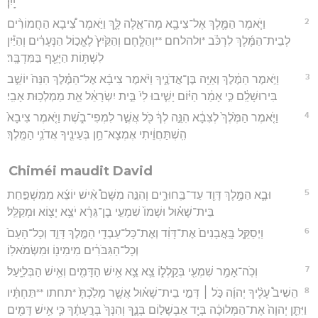
יָֽיִן׃
2
וַיֹּ֧אמֶר הַמֶּ֛לֶךְ אֶל־צִיבָ֖א מָה־אֵ֣לֶּה לָּ֑ךְ וַיֹּ֣אמֶר צִ֠יבָא הַחֲמוֹרִ֨ים
לְבֵית־הַמֶּ֜לֶךְ לִרְכֹּ֗ב *ולהלחם **וְהַלֶּ֤חֶם וְהַקַּ֙יִץ֙ לֶאֱכ֣וֹל הַנְּעָרִ֔ים וְהַיַּ֕יִן
לִשְׁתּ֥וֹת הַיָּעֵ֖ף בַּמִּדְבָּֽר׃
3
וַיֹּ֣אמֶר הַמֶּ֔לֶךְ וְאַיֵּ֖ה בֶּן־אֲדֹנֶ֑יךָ וַיֹּ֨אמֶר צִיבָ֜א אֶל־הַמֶּ֗לֶךְ הִנֵּה֙ יוֹשֵׁ֣ב
בִּירוּשָׁלִַ֔ם כִּ֣י אָמַ֔ר הַיּ֗וֹם יָשִׁ֤יבוּ לִי֙ בֵּ֣ית יִשְׂרָאֵ֔ל אֵ֖ת מַמְלְכ֥וּת אָבִֽי׃
4
וַיֹּ֤אמֶר הַמֶּ֙לֶךְ֙ לְצִבָ֔א הִנֵּ֣ה לְךָ֔ כֹּ֖ל אֲשֶׁ֣ר לִמְפִי־בֹ֑שֶׁת וַיֹּ֤אמֶר צִיבָא֙
הִֽשְׁתַּחֲוֵ֔יתִי אֶמְצָא־חֵ֥ן בְּעֵינֶ֖יךָ אֲדֹנִ֥י הַמֶּֽלֶךְ׃
Chiméi maudit David
5
וּבָ֛א הַמֶּ֥לֶךְ דָּוִ֖ד עַד־בַּֽחוּרִ֑ים וְהִנֵּ֣ה מִשָּׁם֩ אִ֨ישׁ יוֹצֵ֜א מִמִּשְׁפַּ֣חַת
בֵּית־שָׁא֗וּל וּשְׁמוֹ֙ שִׁמְעִ֣י בֶן־גֵּרָ֔א יֹצֵ֥א יָצ֖וֹא וּמְקַלֵּֽל׃
6
וַיְסַקֵּ֤ל בָּֽאֲבָנִים֙ אֶת־דָּוִ֔ד וְאֶת־כָּל־עַבְדֵ֖י הַמֶּ֣לֶךְ דָּוִ֑ד וְכָל־הָעָם֙
וְכָל־הַגִּבֹּרִ֔ים מִימִינ֖וֹ וּמִשְּׂמֹאלֽוֹ׃
7
וְכֹֽה־אָמַ֥ר שִׁמְעִ֖י בְּקַֽלְל֑וֹ צֵ֥א צֵ֛א אִ֥ישׁ הַדָּמִ֖ים וְאִ֥ישׁ הַבְּלִיָּֽעַל׃
8
הֵשִׁיב֩ עָלֶ֨יךָ יְהוָ֜ה כֹּ֣ל ׀ דְּמֵ֣י בֵית־שָׁא֗וּל אֲשֶׁ֤ר מָלַ֙כְתָּ֙ *תחתו **תַּחְתָּ֔יו
וַיִּתֵּ֤ן יְהוָה֙ אֶת־הַמְּלוּכָ֔ה בְּיַ֖ד אַבְשָׁל֣וֹם בְּנֶ֑ךָ וְהִנְּךָ֙ בְּרָ֣עָתֶ֔ךָ כִּ֛י אִ֥ישׁ דָּמִ֖ים