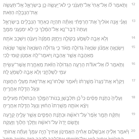
12
וַתֹּ֣אמֶר ל֗וֹ אַל־אָחִי֙ אַל־תְּעַנֵּ֔נִי כִּ֛י לֹא־יֵֽעָשֶׂ֥ה כֵ֖ן בְּיִשְׂרָאֵ֑ל אַֽל־תַּעֲשֵׂ֖ה
אֶת־הַנְּבָלָ֥ה הַזֹּֽאת׃
13
וַאֲנִ֗י אָ֤נָה אוֹלִיךְ֙ אֶת־חֶרְפָּתִ֔י וְאַתָּ֗ה תִּהְיֶ֛ה כְּאַחַ֥ד הַנְּבָלִ֖ים בְּיִשְׂרָאֵ֑ל
וְעַתָּה֙ דַּבֶּר־נָ֣א אֶל־הַמֶּ֔לֶךְ כִּ֛י לֹ֥א יִמְנָעֵ֖נִי מִמֶּֽךָּ׃
14
וְלֹ֥א אָבָ֖ה לִשְׁמֹ֣עַ בְּקוֹלָ֑הּ וַיֶּחֱזַ֤ק מִמֶּ֙נָּה֙ וַיְעַנֶּ֔הָ וַיִּשְׁכַּ֖ב אֹתָֽהּ׃
15
וַיִּשְׂנָאֶ֣הָ אַמְנ֗וֹן שִׂנְאָה֙ גְּדוֹלָ֣ה מְאֹ֔ד כִּ֣י גְדוֹלָ֗ה הַשִּׂנְאָה֙ אֲשֶׁ֣ר שְׂנֵאָ֔הּ
מֵאַהֲבָ֖ה אֲשֶׁ֣ר אֲהֵבָ֑הּ וַֽיֹּאמֶר־לָ֥הּ אַמְנ֖וֹן ק֥וּמִי לֵֽכִי׃
16
וַתֹּ֣אמֶר ל֗וֹ אַל־אוֹדֹ֞ת הָרָעָ֤ה הַגְּדוֹלָה֙ הַזֹּ֔את מֵאַחֶ֛רֶת אֲשֶׁר־עָשִׂ֥יתָ
עִמִּ֖י לְשַׁלְּחֵ֑נִי וְלֹ֥א אָבָ֖ה לִשְׁמֹ֥עַֽ לָֽהּ׃
17
וַיִּקְרָ֗א אֶֽת־נַעֲרוֹ֙ מְשָׁ֣רְת֔וֹ וַיֹּ֕אמֶר שִׁלְחוּ־נָ֥א אֶת־זֹ֛את מֵעָלַ֖י הַח֑וּצָה
וּנְעֹ֥ל הַדֶּ֖לֶת אַחֲרֶֽיהָ׃
18
וְעָלֶ֙יהָ֙ כְּתֹ֣נֶת פַּסִּ֔ים כִּי֩ כֵ֨ן תִּלְבַּ֧שְׁןָ בְנוֹת־הַמֶּ֛לֶךְ הַבְּתוּלֹ֖ת מְעִילִ֑ים
וַיֹּצֵ֨א אוֹתָ֤הּ מְשָֽׁרְתוֹ֙ הַח֔וּץ וְנָעַ֥ל הַדֶּ֖לֶת אַחֲרֶֽיהָ׃
19
וַתִּקַּ֨ח תָּמָ֥ר אֵ֙פֶר֙ עַל־רֹאשָׁ֔הּ וּכְתֹ֧נֶת הַפַּסִּ֛ים אֲשֶׁ֥ר עָלֶ֖יהָ קָרָ֑עָה
וַתָּ֤שֶׂם יָדָהּ֙ עַל־רֹאשָׁ֔הּ וַתֵּ֥לֶךְ הָל֖וֹךְ וְזָעָֽקָה׃
20
וַיֹּ֨אמֶר אֵלֶ֜יהָ אַבְשָׁל֣וֹם אָחִ֗יהָ הַאֲמִינ֣וֹן אָחִיךְ֮ הָיָ֣ה עִמָּךְ֒ וְעַתָּ֞ה אֲחוֹתִ֤י