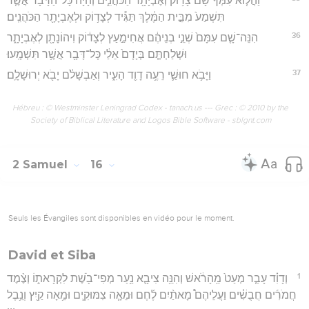
וַהֲל֤וֹא עִמְּךָ֙ שָׁ֔ם צָד֥וֹק וְאֶבְיָתָ֖ר הַכֹּהֲנִ֑ים וְהָיָ֗ה כָּל־הַדָּבָר֙ אֲשֶׁ֤ר
תִּשְׁמַע֙ מִבֵּ֣ית הַמֶּ֔לֶךְ תַּגִּ֕יד לְצָד֥וֹק וּלְאֶבְיָתָ֖ר הַכֹּהֲנִֽים׃
36
הִנֵּה־שָׁ֤ם עִמָּם֙ שְׁנֵ֣י בְנֵיהֶ֔ם אֲחִימַ֣עַץ לְצָד֔וֹק וִיהוֹנָתָ֖ן לְאֶבְיָתָ֑ר
וּשְׁלַחְתֶּ֤ם בְּיָדָם֙ אֵלַ֔י כָּל־דָּבָ֖ר אֲשֶׁ֥ר תִּשְׁמָֽעוּ׃
37
וַיָּבֹ֥א חוּשַׁ֛י רֵעֶ֥ה דָוִ֖ד הָעִ֑יר וְאַבְשָׁלֹ֔ם יָבֹ֖א יְרוּשָׁלִָֽם׃
Hébreu : © Westminster Leningrad Codex - tanach.us --- Grec : © 2010 by the
Society of Biblical Literature and Logos Bible Software - sblgnt.com
2 Samuel
16
Seuls les Évangiles sont disponibles en vidéo pour le moment.
David et Siba
1
וְדָוִ֗ד עָבַ֤ר מְעַט֙ מֵֽהָרֹ֔אשׁ וְהִנֵּ֥ה צִיבָ֛א נַ֥עַר מְפִי־בֹ֖שֶׁת לִקְרָאת֑וֹ וְצֶ֨מֶד
חֲמֹרִ֜ים חֲבֻשִׁ֗ים וַעֲלֵיהֶם֩ מָאתַ֨יִם לֶ֜חֶם וּמֵאָ֧ה צִמּוּקִ֛ים וּמֵ֥אָה קַ֖יִץ וְנֵ֥בֶל