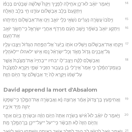
14
וַיֹּ֣אמֶר יוֹאָ֔ב לֹא־כֵ֖ן אֹחִ֣ילָה לְפָנֶ֑יךָ וַיִּקַּח֩ שְׁלֹשָׁ֨ה שְׁבָטִ֜ים בְּכַפּ֗וֹ
וַיִּתְקָעֵם֙ בְּלֵ֣ב אַבְשָׁל֔וֹם עוֹדֶ֥נּוּ חַ֖י בְּלֵ֥ב הָאֵלָֽה׃
15
וַיָּסֹ֙בּוּ֙ עֲשָׂרָ֣ה נְעָרִ֔ים נֹשְׂאֵ֖י כְּלֵ֣י יוֹאָ֑ב וַיַּכּ֥וּ אֶת־אַבְשָׁל֖וֹם וַיְמִיתֻֽהוּ׃
16
וַיִּתְקַ֤ע יוֹאָב֙ בַּשֹּׁפָ֔ר וַיָּ֣שָׁב הָעָ֔ם מִרְדֹ֖ף אַחֲרֵ֣י יִשְׂרָאֵ֑ל כִּֽי־חָשַׂ֥ךְ יוֹאָ֖ב
אֶת־הָעָֽם׃
17
וַיִּקְח֣וּ אֶת־אַבְשָׁל֗וֹם וַיַּשְׁלִ֨יכוּ אֹת֤וֹ בַיַּ֙עַר֙ אֶל־הַפַּ֣חַת הַגָּד֔וֹל וַיַּצִּ֧בוּ עָלָ֛יו
גַּל־אֲבָנִ֖ים גָּד֣וֹל מְאֹ֑ד וְכָל־יִשְׂרָאֵ֔ל נָ֖סוּ אִ֥ישׁ *לאהלו **לְאֹהָלָֽיו׃
18
וְאַבְשָׁלֹ֣ם לָקַ֗ח וַיַּצֶּב־ל֤וֹ *בחיו **בְחַיָּיו֙ אֶת־מַצֶּ֙בֶת֙ אֲשֶׁ֣ר
בְּעֵֽמֶק־הַמֶּ֔לֶךְ כִּ֤י אָמַר֙ אֵֽין־לִ֣י בֵ֔ן בַּעֲב֖וּר הַזְכִּ֣יר שְׁמִ֑י וַיִּקְרָ֤א לַמַּצֶּ֙בֶת֙
עַל־שְׁמ֔וֹ וַיִּקָּ֤רֵא לָהּ֙ יַ֣ד אַבְשָׁלֹ֔ם עַ֖ד הַיּ֥וֹם הַזֶּֽה׃
David apprend la mort d'Absalom
19
וַאֲחִימַ֤עַץ בֶּן־צָדוֹק֙ אָמַ֔ר אָר֣וּצָה נָּ֔א וַאֲבַשְּׂרָ֖ה אֶת־הַמֶּ֑לֶךְ כִּי־שְׁפָט֥וֹ
יְהוָ֖ה מִיַּ֥ד אֹיְבָֽיו׃
20
וַיֹּ֧אמֶר ל֣וֹ יוֹאָ֗ב לֹא֩ אִ֨ישׁ בְּשֹׂרָ֤ה אַתָּה֙ הַיּ֣וֹם הַזֶּ֔ה וּבִשַּׂרְתָּ֖ בְּי֣וֹם אַחֵ֑ר
וְהַיּ֤וֹם הַזֶּה֙ לֹ֣א תְבַשֵּׂ֔ר כִּֽי־*על **עַל־**כֵּ֥ן בֶּן־הַמֶּ֖לֶךְ מֵֽת׃
21
וַיֹּ֤אמֶר יוֹאָב֙ לַכּוּשִׁ֔י לֵ֛ךְ הַגֵּ֥ד לַמֶּ֖לֶךְ אֲשֶׁ֣ר רָאִ֑יתָה וַיִּשְׁתַּ֧חוּ כוּשִׁ֛י לְיוֹאָ֖ב