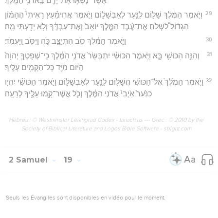
אֲשֶׁר־נָשְׂא֥וּ אֶת־יָדָ֖ם בַּֽאדֹנִ֥י הַמֶּֽלֶךְ׃
29
וַיֹּ֣אמֶר הַמֶּ֔לֶךְ שָׁל֥וֹם לַנַּ֖עַר לְאַבְשָׁל֑וֹם וַיֹּ֣אמֶר אֲחִימַ֡עַץ רָאִיתִי֩ הֶהָמ֨וֹן
הַגָּד֜וֹל לִ֠שְׁלֹחַ אֶת־עֶ֨בֶד הַמֶּ֤לֶךְ יוֹאָב֙ וְאֶת־עַבְדֶּ֔ךָ וְלֹ֥א יָדַ֖עְתִּי מָֽה׃
30
וַיֹּ֣אמֶר הַמֶּ֔לֶךְ סֹ֖ב הִתְיַצֵּ֣ב כֹּ֑ה וַיִּסֹּ֖ב וַֽיַּעֲמֹֽד׃
31
וְהִנֵּ֥ה הַכּוּשִׁ֖י בָּ֑א וַיֹּ֣אמֶר הַכּוּשִׁ֗י יִתְבַּשֵּׂר֙ אֲדֹנִ֣י הַמֶּ֔לֶךְ כִּֽי־שְׁפָטְךָ֤ יְהוָה֙
הַיּ֔וֹם מִיַּ֖ד כָּל־הַקָּמִ֥ים עָלֶֽיךָ׃
32
וַיֹּ֤אמֶר הַמֶּ֙לֶךְ֙ אֶל־הַכּוּשִׁ֔י הֲשָׁל֥וֹם לַנַּ֖עַר לְאַבְשָׁל֑וֹם וַיֹּ֣אמֶר הַכּוּשִׁ֗י יִהְי֤וּ
כַנַּ֙עַר֙ אֹֽיְבֵי֙ אֲדֹנִ֣י הַמֶּ֔לֶךְ וְכֹ֛ל אֲשֶׁר־קָ֥מוּ עָלֶ֖יךָ לְרָעָֽה׃
Hébreu : © Westminster Leningrad Codex - tanach.us --- Grec : © 2010 by the
Society of Biblical Literature and Logos Bible Software - sblgnt.com
2 Samuel
19
Seuls les Évangiles sont disponibles en vidéo pour le moment.