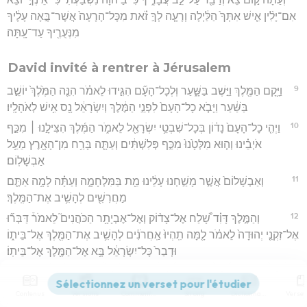
אִם־יָלִ֨ין אִ֤ישׁ אִתְּךָ֙ הַלַּ֔יְלָה וְרָעָ֧ה לְךָ֣ זֹ֗את מִכָּל־הָרָעָה֙ אֲשֶׁר־בָּ֣אָה עָלֶ֔יךָ
מִנְּעֻרֶ֖יךָ עַד־עָֽתָּה׃
David invité à rentrer à Jérusalem
9
וַיָּ֥קָם הַמֶּ֖לֶךְ וַיֵּ֣שֶׁב בַּשָּׁ֑עַר וּֽלְכָל־הָעָ֞ם הִגִּ֣ידוּ לֵאמֹ֗ר הִנֵּ֤ה הַמֶּ֙לֶךְ֙ יוֹשֵׁ֣ב
בַּשַּׁ֔עַר וַיָּבֹ֤א כָל־הָעָם֙ לִפְנֵ֣י הַמֶּ֔לֶךְ וְיִשְׂרָאֵ֔ל נָ֖ס אִ֥ישׁ לְאֹהָלָֽיו׃
10
וַיְהִ֤י כָל־הָעָם֙ נָד֔וֹן בְּכָל־שִׁבְטֵ֥י יִשְׂרָאֵ֖ל לֵאמֹ֑ר הַמֶּ֜לֶךְ הִצִּילָ֣נוּ ׀ מִכַּ֣ף
אֹיְבֵ֗ינוּ וְה֤וּא מִלְּטָ֙נוּ֙ מִכַּ֣ף פְּלִשְׁתִּ֔ים וְעַתָּ֛ה בָּרַ֥ח מִן־הָאָ֖רֶץ מֵעַ֥ל
אַבְשָׁלֽוֹם׃
11
וְאַבְשָׁלוֹם֙ אֲשֶׁ֣ר מָשַׁ֣חְנוּ עָלֵ֔ינוּ מֵ֖ת בַּמִּלְחָמָ֑ה וְעַתָּ֗ה לָמָ֥ה אַתֶּ֛ם
מַחֲרִשִׁ֖ים לְהָשִׁ֥יב אֶת־הַמֶּֽלֶךְ׃
12
וְהַמֶּ֣לֶךְ דָּוִ֗ד שָׁ֠לַח אֶל־צָד֨וֹק וְאֶל־אֶבְיָתָ֥ר הַכֹּהֲנִים֮ לֵאמֹר֒ דַּבְּר֞וּ
אֶל־זִקְנֵ֤י יְהוּדָה֙ לֵאמֹ֔ר לָ֤מָּה תִֽהְיוּ֙ אַֽחֲרֹנִ֔ים לְהָשִׁ֥יב אֶת־הַמֶּ֖לֶךְ אֶל־בֵּית֑וֹ
וּדְבַר֙ כָּל־יִשְׂרָאֵ֔ל בָּ֥א אֶל־הַמֶּ֖לֶךְ אֶל־בֵּיתֽוֹ׃
13
אַחַ֣י אַתֶּ֔ם עַצְמִ֥י וּבְשָׂרִ֖י אַתֶּ֑ם וְלָ֧מָּה תִהְי֛וּ אַחֲרֹנִ֖ים לְהָשִׁ֥יב
אֶת־הַמֶּֽלֶךְ׃
Contenus
Versions
Commentaires
Strong
Dictionnaire
14