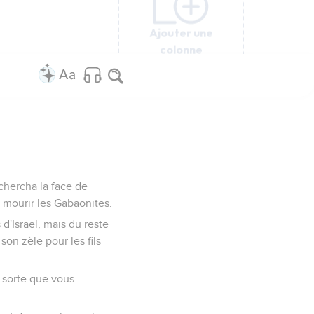
Ajouter une
Ajouter une
Ajouter une
Ajouter une
Ajouter une
Ajouter une
colonne
colonne
colonne
colonne
colonne
colonne
echercha la face de
it mourir les Gabaonites.
 d'Israël, mais du reste
son zèle pour les fils
e sorte que vous