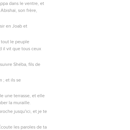
appa dans le ventre, et
 Abishaï, son frère,
sir en Joab et
 tout le peuple
d il vit que tous ceux
suivre Shéba, fils de
 ; et ils se
le une terrasse, et elle
ber la muraille.
roche jusqu'ici, et je te
: Écoute les paroles de ta