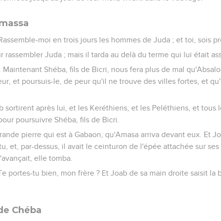
Amassa
: Rassemble-moi en trois jours les hommes de Juda ; et toi, sois pr
r rassembler Juda ; mais il tarda au delà du terme qui lui était as
 : Maintenant Shéba, fils de Bicri, nous fera plus de mal qu'Absal
ur, et poursuis-le, de peur qu'il ne trouve des villes fortes, et qu
ortirent après lui, et les Keréthiens, et les Peléthiens, et tous l
our poursuivre Shéba, fils de Bicri.
 grande pierre qui est à Gabaon, qu'Amasa arriva devant eux. Et Jo
tu, et, par-dessus, il avait le ceinturon de l'épée attachée sur se
'avançait, elle tomba.
Te portes-tu bien, mon frère ? Et Joab de sa main droite saisit la
 de Chéba