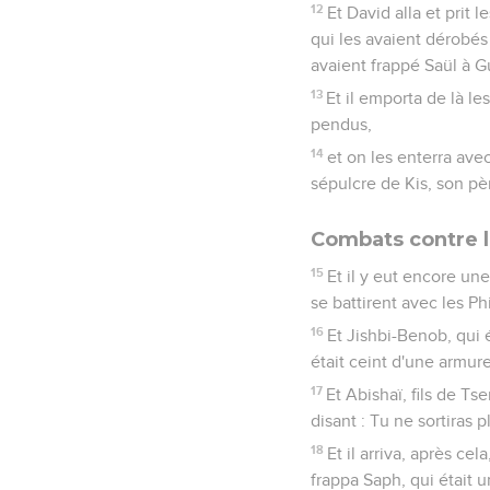
12
Et David alla et prit 
qui les avaient dérobés 
avaient frappé Saül à G
13
Et il emporta de là le
pendus,
14
et on les enterra ave
sépulcre de Kis, son pèr
Combats contre le
15
Et il y eut encore une
se battirent avec les Phi
16
Et Jishbi-Benob, qui é
était ceint d'une armur
17
Et Abishaï, fils de Ts
disant : Tu ne sortiras 
18
Et il arriva, après ce
frappa Saph, qui était 