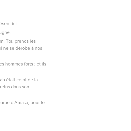
ésent ici.
signé.
om. Toi, prends les
'il ne se dérobe à nos
es hommes forts ; et ils
ab était ceint de la
s reins dans son
 barbe d'Amasa, pour le