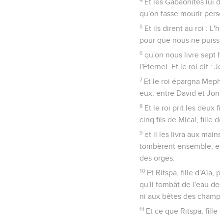
Et les Gabaonites lui d
qu'on fasse mourir perso
5
Et ils dirent au roi :
pour que nous ne puissio
6
qu'on nous livre sept 
l'Éternel. Et le roi dit : J
7
Et le roi épargna Mephi
eux, entre David et Jona
8
Et le roi prit les deux
cinq fils de Mical, fille 
9
et il les livra aux mai
tombèrent ensemble, et
des orges.
10
Et Ritspa, fille d'Aïa
qu'il tombât de l'eau de
ni aux bêtes des champs
11
Et ce que Ritspa, fille