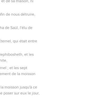
l et de sa maison, ni
fin de nous détruire,
ha de Saül, l'élu de
ternel, qui était entre
t Mephibosheth, et les
hite,
nel ; et les sept
cement de la moisson
e la moisson jusqu'à ce
e poser sur eux le jour,