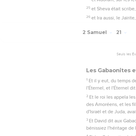
25
et Sheva était scribe,
26
et Ira aussi, le Jaïrit
2 Samuel
21
Seuls les É
Les Gabaonites e
1
Et il y eut, du temps 
l'Éternel, et l'Éternel d
2
Et le roi les appela le
des Amoréens, et les fil
d'Israël et de Juda, avai
3
Et David dit aux Gabao
bénissiez l'héritage de l
4