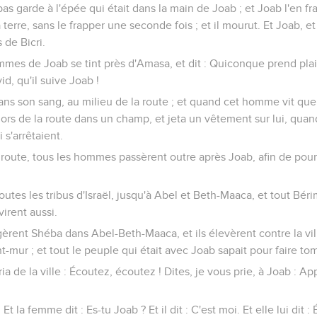
as garde à l'épée qui était dans la main de Joab ; et Joab l'en fr
 terre, sans le frapper une seconde fois ; et il mourut. Et Joab, et
 de Bicri.
mmes de Joab se tint près d'Amasa, et dit : Quiconque prend plai
d, qu'il suive Joab !
ans son sang, au milieu de la route ; et quand cet homme vit que
a hors de la route dans un champ, et jeta un vêtement sur lui, quan
i s'arrêtaient.
a route, tous les hommes passèrent outre après Joab, afin de pour
toutes les tribus d'Israël, jusqu'à Abel et Beth-Maaca, et tout Bérim
virent aussi.
égèrent Shéba dans Abel-Beth-Maaca, et ils élevèrent contre la vil
nt-mur ; et tout le peuple qui était avec Joab sapait pour faire tom
 de la ville : Écoutez, écoutez ! Dites, je vous prie, à Joab : App
. Et la femme dit : Es-tu Joab ? Et il dit : C'est moi. Et elle lui dit 