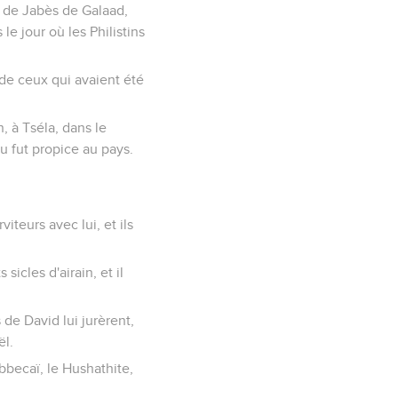
ts de Jabès de Galaad,
le jour où les Philistins
s de ceux qui avaient été
, à Tséla, dans le
eu fut propice au pays.
viteurs avec lui, et ils
sicles d'airain, et il
s de David lui jurèrent,
ël.
ibbecaï, le Hushathite,