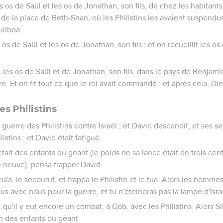
les os de Saül et les os de Jonathan, son fils, de chez les habitan
de la place de Beth-Shan, où les Philistins les avaient suspendus 
uilboa.
s os de Saül et les os de Jonathan, son fils ; et on recueillit les o
c les os de Saül et de Jonathan, son fils, dans le pays de Benjamin
e. Et on fit tout ce que le roi avait commandé : et après cela, Di
s Philistins
 guerre des Philistins contre Israël ; et David descendit, et ses ser
listins ; et David était fatigué.
tait des enfants du géant (le poids de sa lance était de trois cents 
e neuve), pensa frapper David.
eruïa, le secourut, et frappa le Philistin et le tua. Alors les homme
plus avec nous pour la guerre, et tu n'éteindras pas la lampe d'Isra
la, qu'il y eut encore un combat, à Gob, avec les Philistins. Alors S
un des enfants du géant.