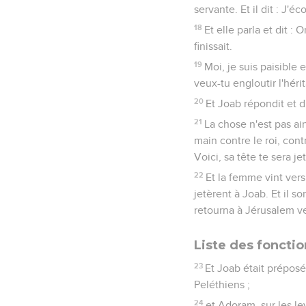
servante. Et il dit : J'éc
18
Et elle parla et dit 
finissait.
19
Moi, je suis paisible e
veux-tu engloutir l'héri
20
Et Joab répondit et di
21
La chose n'est pas ai
main contre le roi, contr
Voici, sa tête te sera je
22
Et la femme vint vers 
jetèrent à Joab. Et il s
retourna à Jérusalem ver
Liste des foncti
23
Et Joab était préposé 
Peléthiens ;
24
et Adoram, sur les le