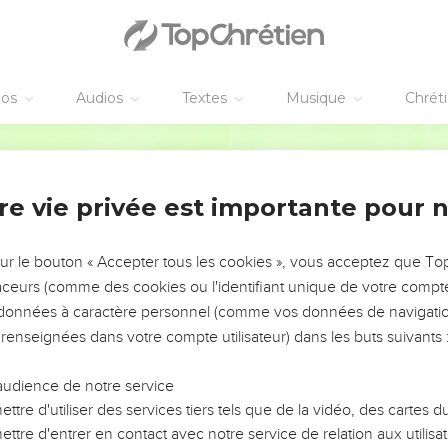
 te prie, s'en retourne, afin que je meure dans ma ville, auprès 
 ton serviteur Kimham, il passera avec le roi, mon seigneur : fais-
éos
Audios
Textes
Musique
Chrét
 passera avec moi, et je lui ferai ce qui sera bon à tes yeux ; et 
Darby
 le Jourdain, et le roi passa. Et le roi baisa Barzillaï, et le bénit ; 
re vie privée est importante pour 
lgal, et Kimham passa avec lui ; et tout le peuple de Juda, et auss
roi.
sur le bouton « Accepter tous les cookies », vous acceptez que T
déens et Israélites
traceurs (comme des cookies ou l'identifiant unique de votre compte 
s données à caractère personnel (comme vos données de navigatio
mes d'Israël vinrent vers le roi, et dirent au roi : Pourquoi nos f
 renseignées dans votre compte utilisateur) dans les buts suivants 
t ont-ils fait passer le Jourdain au roi, et à sa maison, et à tous
audience de notre service
e Juda répondirent aux hommes d'Israël : Parce que le roi m'est 
ttre d'utiliser des services tiers tels que de la vidéo, des cartes
lère à cause de cela ? Avons-nous mangé quelque chose qui vînt du 
ttre d'entrer en contact avec notre service de relation aux utilisat