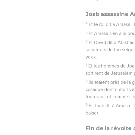
Joab assassine 
4
Et le roi dit à Amasa 
5
Et Amasa s'en alla pou
6
Et David dit à Abishaï
serviteurs de ton seigne
yeux.
7
Et les hommes de Joab s
sortirent de Jérusalem p
8
Ils étaient près de la
casaque dont il était vê
fourreau ; et comme il s
9
Et Joab dit à Amasa : 
baiser.
Fin de la révolte