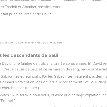
 et Tsadok et Abiathar, sacrificateurs ;
e, était principal officier de David.
vangiles sont disponibles en vidéo pour le moment.
t les descendants de Saül
de David, une famine de trois ans, année après année. Et David r
it : C'est à cause de Saül et de sa maison de sang, parce qu'il a fa
s Gabaonites et leur parla. (Or les Gabaonites n'étaient pas des fils
s d'Israël s'étaient obligés envers eux par serment ; et Saül, dans 
t cherché à les frapper.)
nites : Que ferai-je pour vous, et avec quoi ferai-je expiation, d
'Éternel ?