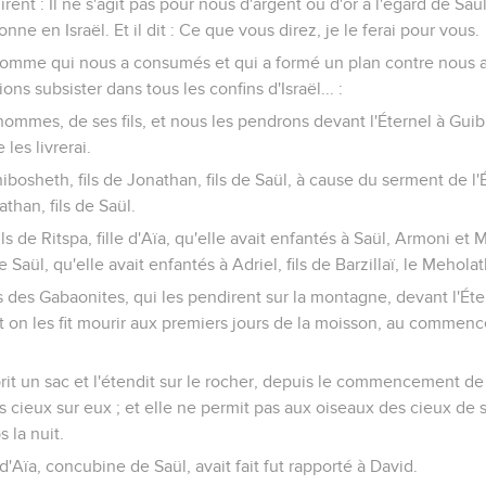
irent : Il ne s'agit pas pour nous d'argent ou d'or à l'égard de Saü
nne en Israël. Et il dit : Ce que vous direz, je le ferai pour vous.
 L'homme qui nous a consumés et qui a formé un plan contre nous a
ns subsister dans tous les confins d'Israël... :
hommes, de ses fils, et nous les pendrons devant l'Éternel à Guib
e les livrerai.
bosheth, fils de Jonathan, fils de Saül, à cause du serment de l'É
than, fils de Saül.
 fils de Ritspa, fille d'Aïa, qu'elle avait enfantés à Saül, Armoni e
de Saül, qu'elle avait enfantés à Adriel, fils de Barzillaï, le Meholat
ns des Gabaonites, qui les pendirent sur la montagne, devant l'Éter
 on les fit mourir aux premiers jours de la moisson, au commen
, prit un sac et l'étendit sur le rocher, depuis le commencement d
s cieux sur eux ; et elle ne permit pas aux oiseaux des cieux de s
 la nuit.
 d'Aïa, concubine de Saül, avait fait fut rapporté à David.