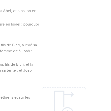
t Abel, et ainsi on en
mère en Israël ; pourquoi
ls de Bicri, a levé sa
la femme dit à Joab :
 fils de Bicri, et la
à sa tente ; et Joab
réthiens et sur les
;