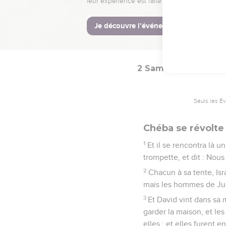
43
Et les hommes d'Israë
plus que toi ; et pourq
Et la parole des hommes
2 Samuel
20
Seuls les É
Chéba se révolte
1
Et il se rencontra là u
trompette, et dit : Nous 
2
Chacun à sa tente, Isra
mais les hommes de Juda
3
Et David vint dans sa 
garder la maison, et les
elles ; et elles furent 