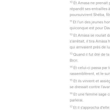
10
Et Amasa ne prenait p
répandit ses entrailles à
poursuivirent Shéba, fils
11
Et l'un des jeunes ho
quiconque est pour Davi
12
Et Amasa se roulait d
s'arrêtait, il tira Amas
qui arrivaient près de lu
13
Quand il fut ôté de l
Bicri.
14
Et celui-ci passa par 
rassemblèrent, et le sui
15
Et ils vinrent et assi
se dressait contre l'ava
16
Et une femme sage cria
parlerai.
17
Et il s'approcha d'elle