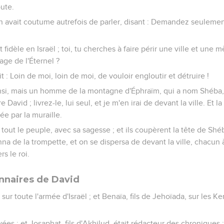
oute.
: On avait coutume autrefois de parler, disant : Demandez seulemen
t fidèle en Israël ; toi, tu cherches à faire périr une ville et une 
tage de l'Éternel ?
t : Loin de moi, loin de moi, de vouloir engloutir et détruire !
nsi, mais un homme de la montagne d'Éphraïm, qui a nom Shéba, fi
e David ; livrez-le, lui seul, et je m'en irai de devant la ville. Et 
tée par la muraille.
tout le peuple, avec sa sagesse ; et ils coupèrent la tête de Shéba,
onna de la trompette, et on se dispersa de devant la ville, chacun 
s le roi.
onnaires de David
sur toute l'armée d'Israël ; et Benaïa, fils de Jehoïada, sur les Ke
vées ; et Josaphat, fils d'Akhilud, était rédacteur des chroniques 