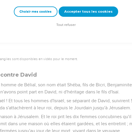
l répondirent aux hommes de Juda, et dirent : J'ai dix parts au roi
Accepter tous les cookies
Choisir mes cookies
uoi m'as-tu méprisé ? Et ma parole n'a-t-elle pas été la première 
 de Juda fut plus dure que le parole des hommes d'Israël.
Tout refuser
vangiles sont disponibles en vidéo pour le moment.
 contre David
n homme de Bélial, son nom était Shéba, fils de Bicri, Benjaminite 
n'avons point part en David, ni d'héritage dans le fils d'Isaï.
ël ! Et tous les hommes d'Israël, se séparant de David, suivirent S
 s'attachèrent à leur roi, depuis le Jourdain jusqu'à Jérusalem.
maison à Jérusalem. Et le roi prit les dix femmes concubines qu'il
 mit dans une maison où elles étaient gardées, et les entretint ; m
enfermées jusqu'au jour de leur mort, vivant dans le veuvage.