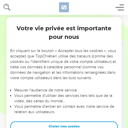
34
Tu n’avais pas les mains liées ni les pieds enchaînés.
Pourtant tu es tombé mort comme un homme surpris par des
criminels. Tous les assistants continuèrent de pleurer.
Français Courant
35
Ensuite ils s’approchèrent de David pour lui offrir de la
Votre vie privée est importante
2 Samuel
3
nourriture, alors qu’il faisait encore jour, mais le roi fit ce
pour nous
serment : « Que Dieu m’inflige la plus terrible des punitions
si je mange un morceau de pain ou quoi que ce soit avant le
En cliquant sur le bouton « Accepter tous les cookies », vous
coucher du soleil ! »
acceptez que TopChrétien utilise des traceurs (comme des
36
Le peuple entier en eut connaissance et l’approuva.
cookies ou l'identifiant unique de votre compte utilisateur) et
traite vos données à caractère personnel (comme vos
D’ailleurs le peuple approuvait toujours ce que faisait le roi.
données de navigation et les informations renseignées dans
37
Ainsi toute la population de Juda et tous les Israélites
votre compte utilisateur) dans les buts suivants :
surent ce jour-là que ce n’était pas le roi qui avait donné
l’ordre d’assassiner Abner, fils de Ner.
Mesurer l'audience de notre service
Vous permettre d'utiliser des services tiers tels que de la
38
David dit encore à ses ministres : « Vous rendez-vous
vidéo, des cartes du monde…
compte qu’aujourd’hui un chef, un grand chef d’Israël, est
Vous permettre d'entrer en contact avec notre service de
relation aux utilisateurs.
mort ?
39
Moi, malgré mon titre de roi, je me sens actuellement
Choisir mes cookies
faible par rapport à la violence de ces hommes, dont la mère