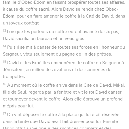
famille d’Obed-Édom en faisant prospérer toutes ses affaires,
à cause du coffre sacré. Alors David se rendit chez Obed-
Édom, pour en faire amener le coffre à la Cité de David, dans
un joyeux cortège.
13
Lorsque les porteurs du coffre eurent avancé de six pas,
David sacrifia un taureau et un veau gras.
14
Puis il se mit à danser de toutes ses forces en l’honneur du
Seigneur, vêtu seulement du pagne de lin des prêtres.
15
David et les Israélites emmenèrent le coffre du Seigneur à
Jérusalem, au milieu des ovations et des sonneries de
trompettes.
16
Au moment où le coffre arriva dans la Cité de David, Mikal,
fille de Saül, regarda par la fenêtre et vit le roi David danser
et tournoyer devant le coffre. Alors elle éprouva un profond
mépris pour lui.
17
On vint déposer le coffre à la place qui lui était réservée,
dans la tente que David avait fait dresser pour lui. Ensuite
David offrit au Seigneur des sacrifices complets et des