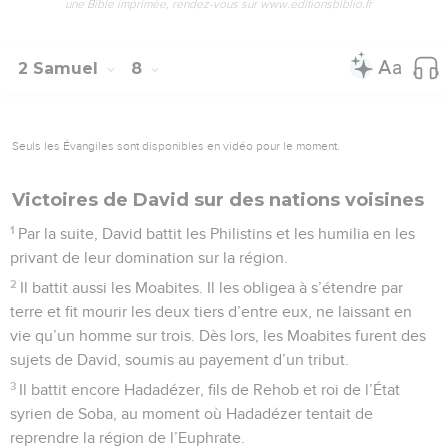
une Bible imprimée, rendez-vous sur www.editionsbiblio.fr
2 Samuel
8
Seuls les Évangiles sont disponibles en vidéo pour le moment.
Victoires de David sur des nations voisines
1
Par la suite, David battit les Philistins et les humilia en les
privant de leur domination sur la région.
2
Il battit aussi les Moabites. Il les obligea à s’étendre par
terre et fit mourir les deux tiers d’entre eux, ne laissant en
vie qu’un homme sur trois. Dès lors, les Moabites furent des
sujets de David, soumis au payement d’un tribut.
3
Il battit encore Hadadézer, fils de Rehob et roi de l’État
syrien de Soba, au moment où Hadadézer tentait de
reprendre la région de l’Euphrate.