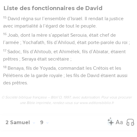
Liste des fonctionnaires de David
15
David régna sur l’ensemble d’Israël. Il rendait la justice
avec impartialité à l’égard de tout le peuple.
16
Joab, dont la mère s’appelait Serouia, était chef de
l’armée ; Yochafath, fils d’Ahiloud, était porte-parole du roi ;
17
Sadoc, fils d’Ahitoub, et Ahimélek, fils d’Abiatar, étaient
prêtres ; Seraya était secrétaire ;
18
Benaya, fils de Yoyada, commandait les Crétois et les
Pélétiens de la garde royale ; les fils de David étaient aussi
des prêtres.
© Société biblique française – Bibli’O, 1997, avec autorisation. Pour vous procurer
une Bible imprimée, rendez-vous sur www.editionsbiblio.fr
2 Samuel
9