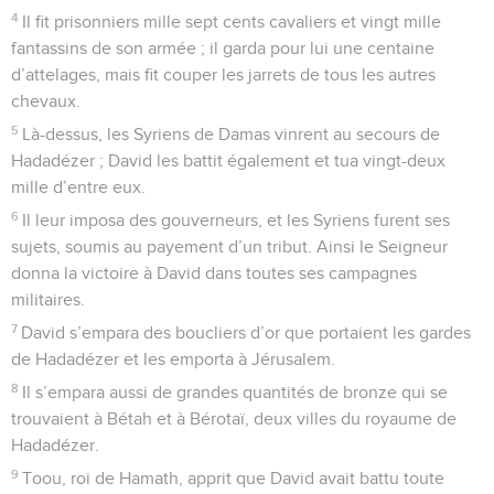
4
Il fit prisonniers mille sept cents cavaliers et vingt mille
fantassins de son armée ; il garda pour lui une centaine
d’attelages, mais fit couper les jarrets de tous les autres
chevaux.
5
Là-dessus, les Syriens de Damas vinrent au secours de
Hadadézer ; David les battit également et tua vingt-deux
mille d’entre eux.
6
Il leur imposa des gouverneurs, et les Syriens furent ses
sujets, soumis au payement d’un tribut. Ainsi le Seigneur
donna la victoire à David dans toutes ses campagnes
militaires.
7
David s’empara des boucliers d’or que portaient les gardes
de Hadadézer et les emporta à Jérusalem.
8
Il s’empara aussi de grandes quantités de bronze qui se
trouvaient à Bétah et à Bérotaï, deux villes du royaume de
Hadadézer.
9
Toou, roi de Hamath, apprit que David avait battu toute