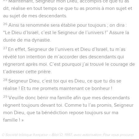
Maintenant, Seigneur mon Dieu, accomplis ce que tu as
dit, réalise en tout temps ce que tu as promis à mon sujet et
au sujet de mes descendants.
26
Ainsi ta renommée sera établie pour toujours ; on dira :
“Le Dieu d’Israël, c’est le Seigneur de l’univers !” Assure la
durée de ma dynastie.
27
En effet, Seigneur de l’univers et Dieu d’Israël, tu m’as
révélé ton intention de m’accorder des descendants qui
régneront après moi. C’est pourquoi j’ai trouvé le courage de
t’adresser cette prière.
28
Seigneur Dieu, c’est toi qui es Dieu, ce que tu dis se
réalise ! Et tu me promets maintenant ce bonheur !
29
Veuille donc bénir ma famille afin que mes descendants
règnent toujours devant toi. Comme tu l’as promis, Seigneur
mon Dieu, que ta bénédiction repose toujours sur ma
famille ! »
© Société biblique française – Bibli’O, 1997, avec autorisation. Pour vous procurer