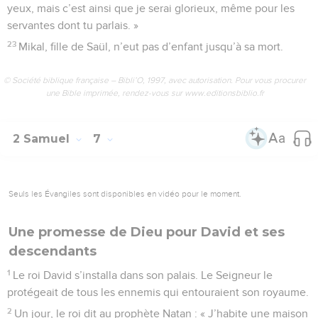
yeux, mais c’est ainsi que je serai glorieux, même pour les
servantes dont tu parlais. »
23
Mikal, fille de Saül, n’eut pas d’enfant jusqu’à sa mort.
© Société biblique française – Bibli’O, 1997, avec autorisation. Pour vous procurer
une Bible imprimée, rendez-vous sur www.editionsbiblio.fr
2 Samuel
7
Seuls les Évangiles sont disponibles en vidéo pour le moment.
Une promesse de Dieu pour David et ses
descendants
1
Le roi David s’installa dans son palais. Le Seigneur le
protégeait de tous les ennemis qui entouraient son royaume.
2
Un jour, le roi dit au prophète Natan : « J’habite une maison