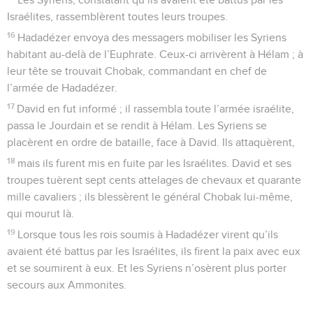
Israélites, rassemblèrent toutes leurs troupes.
16
Hadadézer envoya des messagers mobiliser les Syriens
habitant au-delà de l’Euphrate. Ceux-ci arrivèrent à Hélam ; à
leur tête se trouvait Chobak, commandant en chef de
l’armée de Hadadézer.
17
David en fut informé ; il rassembla toute l’armée israélite,
passa le Jourdain et se rendit à Hélam. Les Syriens se
placèrent en ordre de bataille, face à David. Ils attaquèrent,
18
mais ils furent mis en fuite par les Israélites. David et ses
troupes tuèrent sept cents attelages de chevaux et quarante
mille cavaliers ; ils blessèrent le général Chobak lui-même,
qui mourut là.
19
Lorsque tous les rois soumis à Hadadézer virent qu’ils
avaient été battus par les Israélites, ils firent la paix avec eux
et se soumirent à eux. Et les Syriens n’osèrent plus porter
secours aux Ammonites.