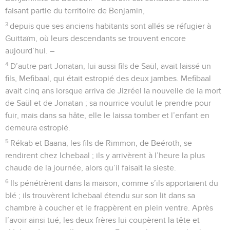
faisant partie du territoire de Benjamin,
3
depuis que ses anciens habitants sont allés se réfugier à
Guittaïm, où leurs descendants se trouvent encore
aujourd’hui. –
4
D’autre part Jonatan, lui aussi fils de Saül, avait laissé un
fils, Mefibaal, qui était estropié des deux jambes. Mefibaal
avait cinq ans lorsque arriva de Jizréel la nouvelle de la mort
de Saül et de Jonatan ; sa nourrice voulut le prendre pour
fuir, mais dans sa hâte, elle le laissa tomber et l’enfant en
demeura estropié.
5
Rékab et Baana, les fils de Rimmon, de Beéroth, se
rendirent chez Ichebaal ; ils y arrivèrent à l’heure la plus
chaude de la journée, alors qu’il faisait la sieste.
6
Ils pénétrèrent dans la maison, comme s’ils apportaient du
blé ; ils trouvèrent Ichebaal étendu sur son lit dans sa
chambre à coucher et le frappèrent en plein ventre. Après
l’avoir ainsi tué, les deux frères lui coupèrent la tête et