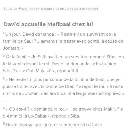
Seuls les Évangiles sont disponibles en vidéo pour le moment.
David accueille Mefibaal chez lui
1
Un jour, David demanda : « Reste-t-il un survivant de la
famille de Saül ? J’aimerais le traiter avec bonté, à cause de
Jonatan. »
2
Or la famille de Saül avait eu un serviteur nommé Siba ; on
le fit venir devant le roi. David lui demanda : « Es-tu bien
Siba ? » – « Oui, Majesté », répondit-il.
3
« Ne reste-t-il plus personne de la famille de Saül, que je
puisse traiter avec la bonté de Dieu ? » reprit le roi. « Il reste
un fils de Jonatan, déclara Siba ; il a les jambes estropiées. »
–
4
« Où est-il ? » demanda le roi. « Il se trouve chez Makir, fils
d’Ammiel, à Lo-Dabar », répondit Siba.
5
David envoya quelqu’un le chercher à Lo-Dabar.