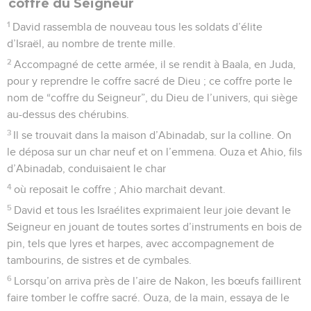
coffre du Seigneur
1
David rassembla de nouveau tous les soldats d’élite
d’Israël, au nombre de trente mille.
2
Accompagné de cette armée, il se rendit à Baala, en Juda,
pour y reprendre le coffre sacré de Dieu ; ce coffre porte le
nom de “coffre du Seigneur”, du Dieu de l’univers, qui siège
au-dessus des chérubins.
3
Il se trouvait dans la maison d’Abinadab, sur la colline. On
le déposa sur un char neuf et on l’emmena. Ouza et Ahio, fils
d’Abinadab, conduisaient le char
4
où reposait le coffre ; Ahio marchait devant.
5
David et tous les Israélites exprimaient leur joie devant le
Seigneur en jouant de toutes sortes d’instruments en bois de
pin, tels que lyres et harpes, avec accompagnement de
tambourins, de sistres et de cymbales.
6
Lorsqu’on arriva près de l’aire de Nakon, les bœufs faillirent
faire tomber le coffre sacré. Ouza, de la main, essaya de le