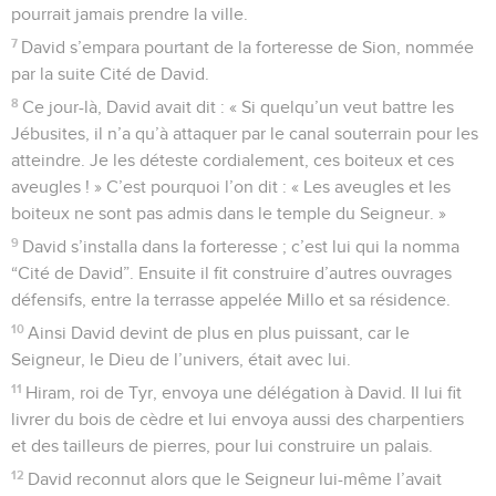
pourrait jamais prendre la ville.
7
David s’empara pourtant de la forteresse de Sion, nommée
par la suite Cité de David.
8
Ce jour-là, David avait dit : « Si quelqu’un veut battre les
Jébusites, il n’a qu’à attaquer par le canal souterrain pour les
atteindre. Je les déteste cordialement, ces boiteux et ces
aveugles ! » C’est pourquoi l’on dit : « Les aveugles et les
boiteux ne sont pas admis dans le temple du Seigneur. »
9
David s’installa dans la forteresse ; c’est lui qui la nomma
“Cité de David”. Ensuite il fit construire d’autres ouvrages
défensifs, entre la terrasse appelée Millo et sa résidence.
10
Ainsi David devint de plus en plus puissant, car le
Seigneur, le Dieu de l’univers, était avec lui.
11
Hiram, roi de Tyr, envoya une délégation à David. Il lui fit
livrer du bois de cèdre et lui envoya aussi des charpentiers
et des tailleurs de pierres, pour lui construire un palais.
12
David reconnut alors que le Seigneur lui-même l’avait