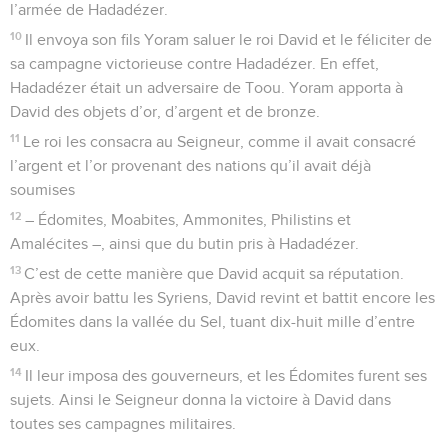
l’armée de Hadadézer.
10
Il envoya son fils Yoram saluer le roi David et le féliciter de
sa campagne victorieuse contre Hadadézer. En effet,
Hadadézer était un adversaire de Toou. Yoram apporta à
David des objets d’or, d’argent et de bronze.
11
Le roi les consacra au Seigneur, comme il avait consacré
l’argent et l’or provenant des nations qu’il avait déjà
soumises
12
– Édomites, Moabites, Ammonites, Philistins et
Amalécites –, ainsi que du butin pris à Hadadézer.
13
C’est de cette manière que David acquit sa réputation.
Après avoir battu les Syriens, David revint et battit encore les
Édomites dans la vallée du Sel, tuant dix-huit mille d’entre
eux.
14
Il leur imposa des gouverneurs, et les Édomites furent ses
sujets. Ainsi le Seigneur donna la victoire à David dans
toutes ses campagnes militaires.