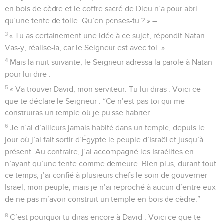
en bois de cèdre et le coffre sacré de Dieu n’a pour abri
qu’une tente de toile. Qu’en penses-tu ? » –
3
« Tu as certainement une idée à ce sujet, répondit Natan.
Vas-y, réalise-la, car le Seigneur est avec toi. »
4
Mais la nuit suivante, le Seigneur adressa la parole à Natan
pour lui dire :
5
« Va trouver David, mon serviteur. Tu lui diras : Voici ce
que te déclare le Seigneur : “Ce n’est pas toi qui me
construiras un temple où je puisse habiter.
6
Je n’ai d’ailleurs jamais habité dans un temple, depuis le
jour où j’ai fait sortir d’Égypte le peuple d’Israël et jusqu’à
présent. Au contraire, j’ai accompagné les Israélites en
n’ayant qu’une tente comme demeure. Bien plus, durant tout
ce temps, j’ai confié à plusieurs chefs le soin de gouverner
Israël, mon peuple, mais je n’ai reproché à aucun d’entre eux
de ne pas m’avoir construit un temple en bois de cèdre.”
8
C’est pourquoi tu diras encore à David : Voici ce que te