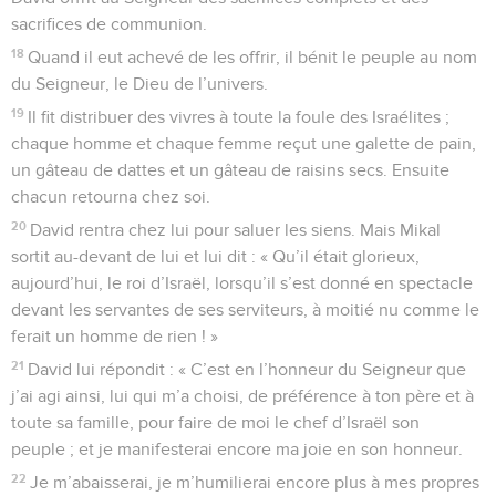
sacrifices de communion.
18
Quand il eut achevé de les offrir, il bénit le peuple au nom
du Seigneur, le Dieu de l’univers.
19
Il fit distribuer des vivres à toute la foule des Israélites ;
chaque homme et chaque femme reçut une galette de pain,
un gâteau de dattes et un gâteau de raisins secs. Ensuite
chacun retourna chez soi.
20
David rentra chez lui pour saluer les siens. Mais Mikal
sortit au-devant de lui et lui dit : « Qu’il était glorieux,
aujourd’hui, le roi d’Israël, lorsqu’il s’est donné en spectacle
devant les servantes de ses serviteurs, à moitié nu comme le
ferait un homme de rien ! »
21
David lui répondit : « C’est en l’honneur du Seigneur que
j’ai agi ainsi, lui qui m’a choisi, de préférence à ton père et à
toute sa famille, pour faire de moi le chef d’Israël son
peuple ; et je manifesterai encore ma joie en son honneur.
22
Je m’abaisserai, je m’humilierai encore plus à mes propres