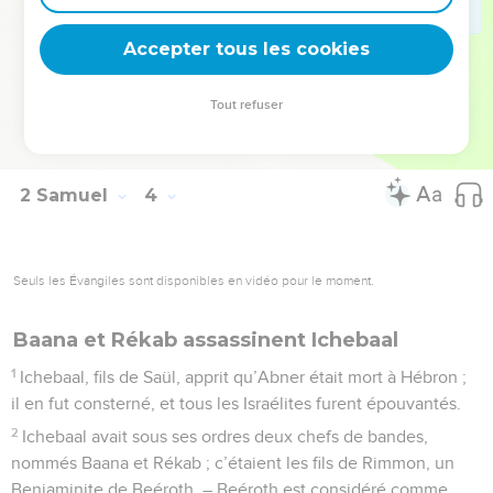
s’appelle Serouia. Que le Seigneur veuille donc les punir lui-
Accepter tous les cookies
même d’avoir commis ce crime. »
© Société biblique française – Bibli’O, 1997, avec autorisation. Pour vous procurer
Tout refuser
une Bible imprimée, rendez-vous sur www.editionsbiblio.fr
2 Samuel
4
Seuls les Évangiles sont disponibles en vidéo pour le moment.
Baana et Rékab assassinent Ichebaal
1
Ichebaal, fils de Saül, apprit qu’Abner était mort à Hébron ;
il en fut consterné, et tous les Israélites furent épouvantés.
2
Ichebaal avait sous ses ordres deux chefs de bandes,
nommés Baana et Rékab ; c’étaient les fils de Rimmon, un
Benjaminite de Beéroth. – Beéroth est considéré comme