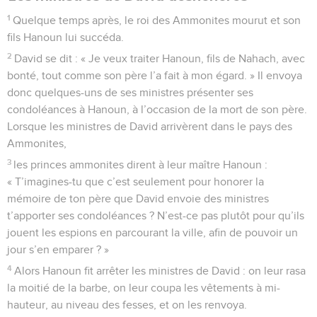
1
Quelque temps après, le roi des Ammonites mourut et son
fils Hanoun lui succéda.
2
David se dit : « Je veux traiter Hanoun, fils de Nahach, avec
bonté, tout comme son père l’a fait à mon égard. » Il envoya
donc quelques-uns de ses ministres présenter ses
condoléances à Hanoun, à l’occasion de la mort de son père.
Lorsque les ministres de David arrivèrent dans le pays des
Ammonites,
3
les princes ammonites dirent à leur maître Hanoun :
« T’imagines-tu que c’est seulement pour honorer la
mémoire de ton père que David envoie des ministres
t’apporter ses condoléances ? N’est-ce pas plutôt pour qu’ils
jouent les espions en parcourant la ville, afin de pouvoir un
jour s’en emparer ? »
4
Alors Hanoun fit arrêter les ministres de David : on leur rasa
la moitié de la barbe, on leur coupa les vêtements à mi-
hauteur, au niveau des fesses, et on les renvoya.