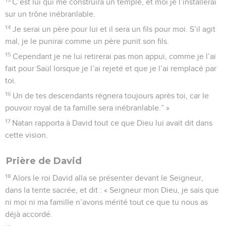
C’est lui qui me construira un temple, et moi je l’installerai
sur un trône inébranlable.
14
Je serai un père pour lui et il sera un fils pour moi. S’il agit
mal, je le punirai comme un père punit son fils.
15
Cependant je ne lui retirerai pas mon appui, comme je l’ai
fait pour Saül lorsque je l’ai rejeté et que je l’ai remplacé par
toi.
16
Un de tes descendants régnera toujours après toi, car le
pouvoir royal de ta famille sera inébranlable.” »
17
Natan rapporta à David tout ce que Dieu lui avait dit dans
cette vision.
Prière de David
18
Alors le roi David alla se présenter devant le Seigneur,
dans la tente sacrée, et dit : « Seigneur mon Dieu, je sais que
ni moi ni ma famille n’avons mérité tout ce que tu nous as
déjà accordé.