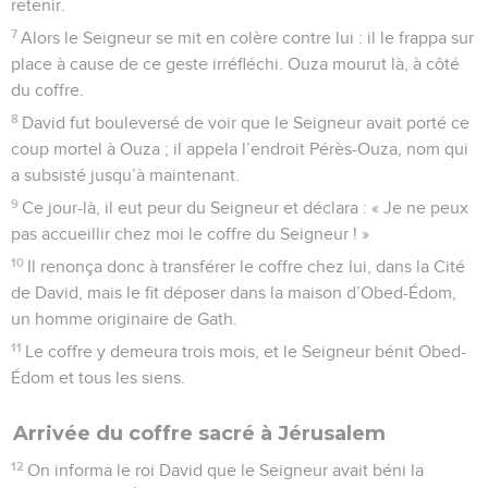
retenir.
7
Alors le Seigneur se mit en colère contre lui : il le frappa sur
place à cause de ce geste irréfléchi. Ouza mourut là, à côté
du coffre.
8
David fut bouleversé de voir que le Seigneur avait porté ce
coup mortel à Ouza ; il appela l’endroit Pérès-Ouza, nom qui
a subsisté jusqu’à maintenant.
9
Ce jour-là, il eut peur du Seigneur et déclara : « Je ne peux
pas accueillir chez moi le coffre du Seigneur ! »
10
Il renonça donc à transférer le coffre chez lui, dans la Cité
de David, mais le fit déposer dans la maison d’Obed-Édom,
un homme originaire de Gath.
11
Le coffre y demeura trois mois, et le Seigneur bénit Obed-
Édom et tous les siens.
Arrivée du coffre sacré à Jérusalem
12
On informa le roi David que le Seigneur avait béni la