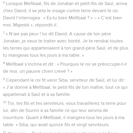
6
Lorsque Mefibaal, fils de Jonatan et petit-fils de Saül, arriva
chez David, il se jeta le visage contre terre devant le roi.
David l’interrogea : « Es-tu bien Mefibaal ? » – « C’est bien
moi, Majesté », répondit-il.
7
« N’aie pas peur ! lui dit David. A cause de ton père
Jonatan, je veux te traiter avec bonté. Je te rendrai toutes
les terres qui appartenaient à ton grand-père Saül, et de plus
tu mangeras tous les jours à ma table. »
8
Mefibaal s’inclina et dit : « Pourquoi le roi se préoccupe-t-il
de moi, un pauvre chien crevé ? »
9
Cependant le roi fit venir Siba, serviteur de Saül, et lui dit :
« J’ai donné à Mefibaal, le petit-fils de ton maître, tout ce qui
appartenait à Saül et à sa famille.
10
Toi, tes fils et tes serviteurs, vous travaillerez la terre pour
lui, afin de fournir à sa famille ce qui leur servira de
nourriture. Quant à Mefibaal, il mangera tous les jours à ma
table. » Siba, qui avait quinze fils et vingt serviteurs,
11