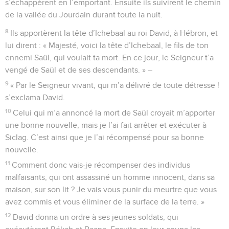
s’échappèrent en l’emportant. Ensuite ils suivirent le chemin
de la vallée du Jourdain durant toute la nuit.
8
Ils apportèrent la tête d’Ichebaal au roi David, à Hébron, et
lui dirent : « Majesté, voici la tête d’Ichebaal, le fils de ton
ennemi Saül, qui voulait ta mort. En ce jour, le Seigneur t’a
vengé de Saül et de ses descendants. » –
9
« Par le Seigneur vivant, qui m’a délivré de toute détresse !
s’exclama David.
10
Celui qui m’a annoncé la mort de Saül croyait m’apporter
une bonne nouvelle, mais je l’ai fait arrêter et exécuter à
Siclag. C’est ainsi que je l’ai récompensé pour sa bonne
nouvelle.
11
Comment donc vais-je récompenser des individus
malfaisants, qui ont assassiné un homme innocent, dans sa
maison, sur son lit ? Je vais vous punir du meurtre que vous
avez commis et vous éliminer de la surface de la terre. »
12
David donna un ordre à ses jeunes soldats, qui