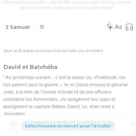
© Société biblique française – Bibli’O, 1997, avec autorisation. Pour vous procurer
une Bible imprimée, rendez-vous sur www.editionsbiblio.fr
2 Samuel
11
Seuls les Évangiles sont disponibles en vidéo pour le moment.
David et Batchéba
1
Au printemps suivant – c’est la saison où, d’habitude, les
rois partent pour la guerre –, le roi David envoya le général
Joab, à la tête de l’armée d’Israël et de ses officiers,
combattre les Ammonites ; ils ravagèrent leur pays et
assiégèrent la capitale Rabba. David, lui, était resté à
Jérusalem.
2
Or un après-midi, après s’être reposé, David se leva et alla
se promener sur le toit en terrasse du palais. De là, il aperçut
Contenus
Versions
Commentaires
Strong
Dictionnaire