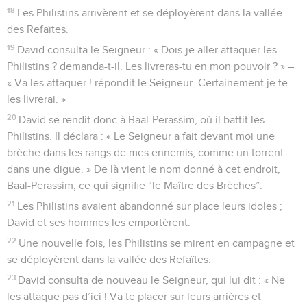
18
Les Philistins arrivèrent et se déployèrent dans la vallée
des Refaïtes.
19
David consulta le Seigneur : « Dois-je aller attaquer les
Philistins ? demanda-t-il. Les livreras-tu en mon pouvoir ? » –
« Va les attaquer ! répondit le Seigneur. Certainement je te
les livrerai. »
20
David se rendit donc à Baal-Perassim, où il battit les
Philistins. Il déclara : « Le Seigneur a fait devant moi une
brèche dans les rangs de mes ennemis, comme un torrent
dans une digue. » De là vient le nom donné à cet endroit,
Baal-Perassim, ce qui signifie “le Maître des Brèches”.
21
Les Philistins avaient abandonné sur place leurs idoles ;
David et ses hommes les emportèrent.
22
Une nouvelle fois, les Philistins se mirent en campagne et
se déployèrent dans la vallée des Refaïtes.
23
David consulta de nouveau le Seigneur, qui lui dit : « Ne
les attaque pas d’ici ! Va te placer sur leurs arrières et