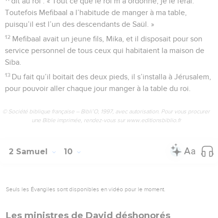
dit au roi : « Tout ce que le roi m’a ordonné, je le ferai.
Toutefois Mefibaal a l’habitude de manger à ma table,
puisqu’il est l’un des descendants de Saül. »
12
Mefibaal avait un jeune fils, Mika, et il disposait pour son
service personnel de tous ceux qui habitaient la maison de
Siba.
13
Du fait qu’il boitait des deux pieds, il s’installa à Jérusalem,
pour pouvoir aller chaque jour manger à la table du roi.
© Société biblique française – Bibli’O, 1997, avec autorisation. Pour vous procurer
une Bible imprimée, rendez-vous sur www.editionsbiblio.fr
2 Samuel
10
Seuls les Évangiles sont disponibles en vidéo pour le moment.
Les ministres de David déshonorés