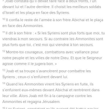
Joab constata qu’il devait faire face à deux fronts, l’un
devant lui et l’autre derrière. Il choisit les meilleurs soldats
d’Israël et les plaça en face des Syriens.
10
Il confia le reste de l’armée à son frère Abichaï et le plaça
en face des Ammonites.
11
Il dit à son frère : « Si les Syriens sont plus forts que moi, tu
viendras à mon secours. Si au contraire les Ammonites sont
plus forts que toi, c’est moi qui viendrai à ton secours.
12
Montre-toi courageux, combattons avec vaillance pour
notre peuple et les villes de notre Dieu. Et que le Seigneur
agisse comme il le jugera bon. »
13
Joab et sa troupe s’avancèrent pour combattre les
Syriens ; ceux-ci s’enfuirent devant lui.
14
Quand les Ammonites virent les Syriens en fuite, ils
s’enfuirent eux-mêmes devant Abichaï et rentrèrent dans
leur ville. Alors Joab mit fin à la campagne contre les
Ammonites et regagna Jérusalem.
15
Les Syriens, constatant qu’ils avaient été battus par les