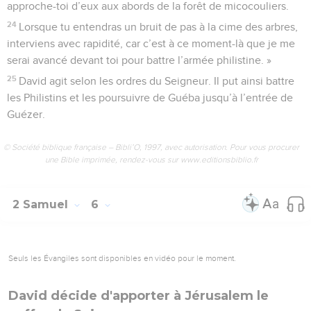
approche-toi d’eux aux abords de la forêt de micocouliers.
24
Lorsque tu entendras un bruit de pas à la cime des arbres,
interviens avec rapidité, car c’est à ce moment-là que je me
serai avancé devant toi pour battre l’armée philistine. »
25
David agit selon les ordres du Seigneur. Il put ainsi battre
les Philistins et les poursuivre de Guéba jusqu’à l’entrée de
Guézer.
© Société biblique française – Bibli’O, 1997, avec autorisation. Pour vous procurer
une Bible imprimée, rendez-vous sur www.editionsbiblio.fr
2 Samuel
6
Seuls les Évangiles sont disponibles en vidéo pour le moment.
David décide d'apporter à Jérusalem le