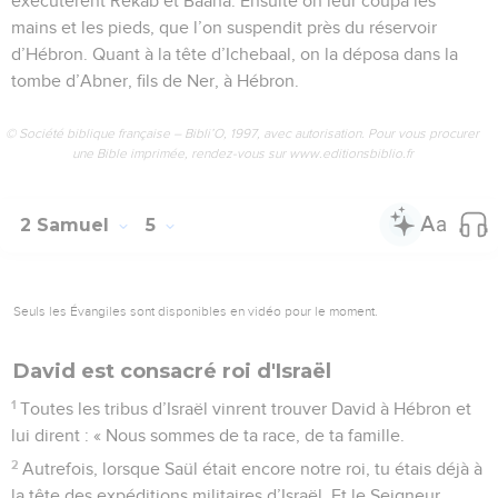
exécutèrent Rékab et Baana. Ensuite on leur coupa les
mains et les pieds, que l’on suspendit près du réservoir
d’Hébron. Quant à la tête d’Ichebaal, on la déposa dans la
tombe d’Abner, fils de Ner, à Hébron.
© Société biblique française – Bibli’O, 1997, avec autorisation. Pour vous procurer
une Bible imprimée, rendez-vous sur www.editionsbiblio.fr
2 Samuel
5
Seuls les Évangiles sont disponibles en vidéo pour le moment.
David est consacré roi d'Israël
1
Toutes les tribus d’Israël vinrent trouver David à Hébron et
lui dirent : « Nous sommes de ta race, de ta famille.
2
Autrefois, lorsque Saül était encore notre roi, tu étais déjà à
la tête des expéditions militaires d’Israël. Et le Seigneur