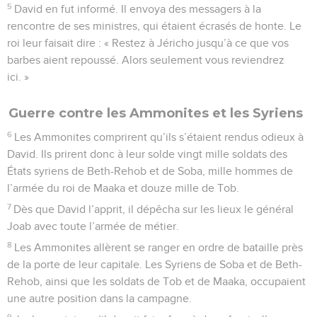
5
David en fut informé. Il envoya des messagers à la
rencontre de ses ministres, qui étaient écrasés de honte. Le
roi leur faisait dire : « Restez à Jéricho jusqu’à ce que vos
barbes aient repoussé. Alors seulement vous reviendrez
ici. »
Guerre contre les Ammonites et les Syriens
6
Les Ammonites comprirent qu’ils s’étaient rendus odieux à
David. Ils prirent donc à leur solde vingt mille soldats des
États syriens de Beth-Rehob et de Soba, mille hommes de
l’armée du roi de Maaka et douze mille de Tob.
7
Dès que David l’apprit, il dépêcha sur les lieux le général
Joab avec toute l’armée de métier.
8
Les Ammonites allèrent se ranger en ordre de bataille près
de la porte de leur capitale. Les Syriens de Soba et de Beth-
Rehob, ainsi que les soldats de Tob et de Maaka, occupaient
une autre position dans la campagne.
9