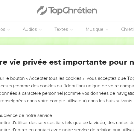
mer les uns les autres,
 vous faites envers tous les frères dans la Macédoine entière. Ma
urs plus dans cet amour,
eur à vivre tranquilles, à vous occuper de vos propres affaires, et
éos
Audios
Textes
Musique
Chrét
s l'avons recommandé,
Segond 1910
us conduisiez honnêtement envers ceux du dehors, et que vous
4
re vie privée est importante pour 
gneur
frères, que vous soyez dans l'ignorance au sujet de ceux qui do
sur le bouton « Accepter tous les cookies », vous acceptez que T
e les autres qui n'ont point d'espérance.
traceurs (comme des cookies ou l'identifiant unique de votre compte 
s données à caractère personnel (comme vos données de navigatio
que Jésus est mort et qu'il est ressuscité, croyons aussi que Die
 renseignées dans votre compte utilisateur) dans les buts suivants 
morts.
ue nous vous déclarons d'après la parole du Seigneur : nous les vi
audience de notre service
r, nous ne devancerons pas ceux qui sont morts.
ttre d'utiliser des services tiers tels que de la vidéo, des cartes
ême, à un signal donné, à la voix d'un archange, et au son de la
ttre d'entrer en contact avec notre service de relation aux utilisat
es morts en Christ ressusciteront premièrement.