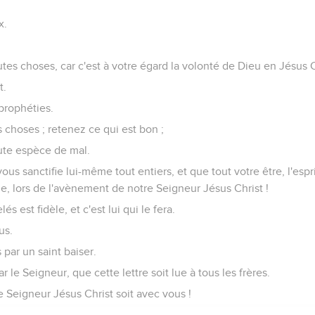
x.
es choses, car c'est à votre égard la volonté de Dieu en Jésus C
t.
prophéties.
choses ; retenez ce qui est bon ;
ute espèce de mal.
us sanctifie lui-même tout entiers, et que tout votre être, l'esprit
e, lors de l'avènement de notre Seigneur Jésus Christ !
és est fidèle, et c'est lui qui le fera.
us.
 par un saint baiser.
 le Seigneur, que cette lettre soit lue à tous les frères.
 Seigneur Jésus Christ soit avec vous !