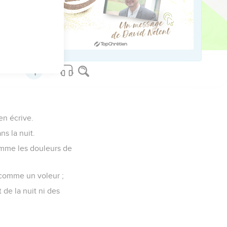
eux sur des nuées, à la
en écrive.
s la nuit.
comme les douleurs de
 comme un voleur ;
de la nuit ni des