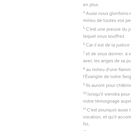
en plus.
4
Aussi nous glorifions-
milieu de toutes vos pe
5
C'est une preuve du 
lequel vous souffrez.
6
Car il est de la justic
7
et de vous donner, à v
avec les anges de sa p
8
au milieu d'une flamm
l'Évangile de notre Sei
9
Ils auront pour châtim
10
lorsqu'il viendra pour
notre témoignage auprè
11
C'est pourquoi aussi 
vocation, et qu'il accom
foi,