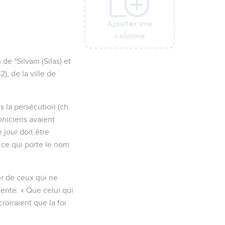
Ajouter une
Ajouter une
Ajouter une
Ajouter une
Ajouter une
colonne
colonne
colonne
colonne
colonne
e *Silvain (Silas) et
), de la ville de
s la persécution (ch.
loniciens avaient
 jour doit être
t ce qui porte le nom
er de ceux qui ne
nente. « Que celui qui
roiraient que la foi