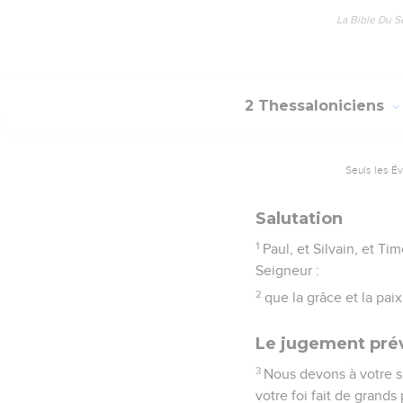
La Bible Du S
2 Thessaloniciens
Seuls les É
Salutation
1
Paul, et Silvain, et Ti
Seigneur :
2
que la grâce et la pai
Le jugement prév
3
Nous devons à votre s
votre foi fait de grand