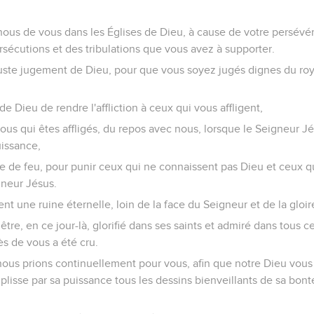
nous de vous dans les Églises de Dieu, à cause de votre persévér
rsécutions et des tribulations que vous avez à supporter.
juste jugement de Dieu, pour que vous soyez jugés dignes du ro
e de Dieu de rendre l'affliction à ceux qui vous affligent,
ous qui êtes affligés, du repos avec nous, lorsque le Seigneur Jé
uissance,
e de feu, pour punir ceux qui ne connaissent pas Dieu et ceux qu
gneur Jésus.
ent une ruine éternelle, loin de la face du Seigneur et de la gloir
 être, en ce jour-là, glorifié dans ses saints et admiré dans tous c
s de vous a été cru.
nous prions continuellement pour vous, afin que notre Dieu vous
plisse par sa puissance tous les dessins bienveillants de sa bonté