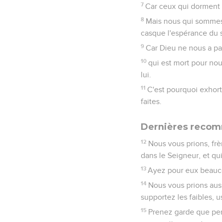
7
Car ceux qui dorment d
8
Mais nous qui sommes d
casque l'espérance du s
9
Car Dieu ne nous a pas
10
qui est mort pour nou
lui.
11
C'est pourquoi exhort
faites.
Dernières recom
12
Nous vous prions, frè
dans le Seigneur, et qu
13
Ayez pour eux beauco
14
Nous vous prions auss
supportez les faibles, 
15
Prenez garde que pers