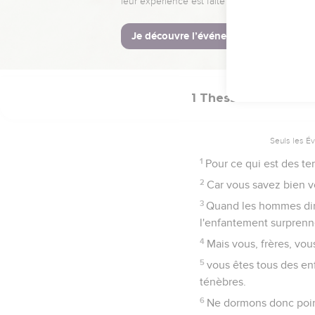
17
Ensuite, nous les viv
rencontre du Seigneur d
18
Consolez-vous donc le
1 Thessaloniciens
Seuls les É
1
Pour ce qui est des te
2
Car vous savez bien v
3
Quand les hommes diro
l'enfantement surprenne
4
Mais vous, frères, vo
5
vous êtes tous des en
ténèbres.
6
Ne dormons donc point