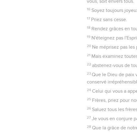
vous, soit envers tous.
16
Soyez toujours joyeu
17
Priez sans cesse.
18
Rendez grâces en tout
19
N'éteignez pas l'Espri
20
Ne méprisez pas les 
21
Mais examinez toutes 
22
abstenez-vous de to
23
Que le Dieu de paix vo
conservé irrépréhensibl
24
Celui qui vous a appel
25
Frères, priez pour no
26
Saluez tous les frères
27
Je vous en conjure par
28
Que la grâce de notre