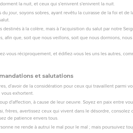
orment la nuit, et ceux qui s'enivrent s'enivrent la nuit.
u jour, soyons sobres, ayant revêtu la cuirasse de la foi et de la
alut.
 destinés à la colère, mais à l'acquisition du salut par notre Sei
s, afin que, soit que nous veillons, soit que nous dormions, nou
ez-vous réciproquement, et édifiez-vous les uns les autres, com
mandations et salutations
res, d'avoir de la considération pour ceux qui travaillent parmi vo
i vous exhortent.
up d'affection, à cause de leur oeuvre. Soyez en paix entre vou
i, frères, avertissez ceux qui vivent dans le désordre, consolez 
usez de patience envers tous.
onne ne rende à autrui le mal pour le mal ; mais poursuivez touj