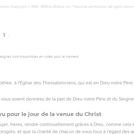
emeur Copyright © 1992, 1999 by Biblica, Inc.® Used by permission. All rights reser
1
vangiles sont disponibles en vidéo pour le moment.
mothée, à l'Église des Thessaloniciens, qui est en Dieu notre Père
x vous soient données de la part de Dieu notre Père et du Seigneu
u pour le jour de la venue du Christ
ujet, frères, rendre continuellement grâces à Dieu, comme cela e
s progrès, et que la charité de chacun de vous tous à l'égard des