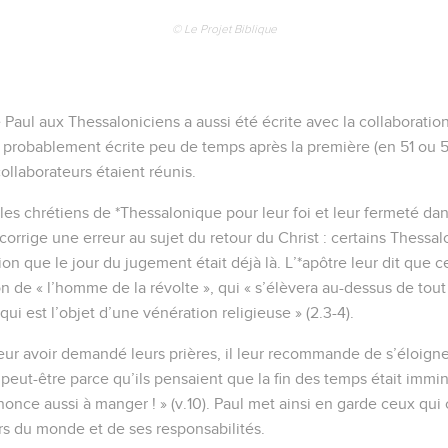
© Le Projet Biblique
Paul aux Thessaloniciens a aussi été écrite avec la collaboration d
 probablement écrite peu de temps après la première (en 51 ou 52
collaborateurs étaient réunis.
les chrétiens de *Thessalonique pour leur foi et leur fermeté dan
il corrige une erreur au sujet du retour du Christ : certains Thessa
on que le jour du jugement était déjà là. L’*apôtre leur dit que ce
n de « l’homme de la révolte », qui « s’élèvera au-dessus de tou
qui est l’objet d’une vénération religieuse » (2.3-4).
leur avoir demandé leurs prières, il leur recommande de s’éloign
, peut-être parce qu’ils pensaient que la fin des temps était immi
enonce aussi à manger ! » (v.10). Paul met ainsi en garde ceux qui c
rs du monde et de ses responsabilités.