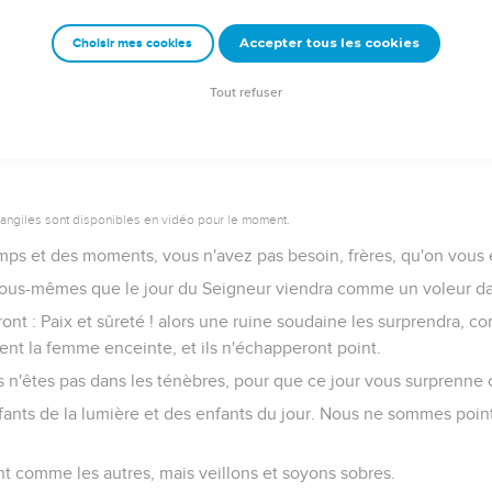
ants, qui seront restés, nous serons tous ensemble enlevés avec 
Accepter tous les cookies
Choisir mes cookies
ans les airs, et ainsi nous serons toujours avec le Seigneur.
s uns les autres par ces paroles.
Tout refuser
5
vangiles sont disponibles en vidéo pour le moment.
mps et des moments, vous n'avez pas besoin, frères, qu'on vous 
ous-mêmes que le jour du Seigneur viendra comme un voleur dan
nt : Paix et sûreté ! alors une ruine soudaine les surprendra, 
nt la femme enceinte, et ils n'échapperont point.
us n'êtes pas dans les ténèbres, pour que ce jour vous surprenne
fants de la lumière et des enfants du jour. Nous ne sommes point 
 comme les autres, mais veillons et soyons sobres.