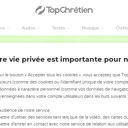
cédoniens compagnons de voyage de Paul.
nter devant le peuple, mais les disciples l'en empêchèrent,
rques qui étaient ses amis envoyèrent quelqu'un vers lui pour l
éos
Audios
Textes
Musique
Chrét
chose, les autres une autre, car la confusion régnait dans l'assem
s s'étaient réunis.
Segond 21
 la foule Alexandre, que les Juifs poussaient en avant, et Alexandr
euple.
re vie privée est importante pour 
urent qu'il était juif, tous crièrent d'une seule voix pendant prè
des Ephésiens ! »
sur le bouton « Accepter tous les cookies », vous acceptez que T
e de la ville put calmer la foule : « Ephésiens, dit-il, quelle est
traceurs (comme des cookies ou l'identifiant unique de votre compte 
st la gardienne du temple de la grande [déesse] Artémis et de sa
s données à caractère personnel (comme vos données de navigatio
stable ! Vous devez vous calmer et ne rien faire avec précipitatio
 renseignées dans votre compte utilisateur) dans les buts suivants 
amené ces hommes ici alors qu’ils ne sont coupables ni de sacri
audience de notre service
ttre d'utiliser des services tiers tels que de la vidéo, des cartes
les artisans qui l’accompagnent ont à se plaindre de quelqu'un, i
ttre d'entrer en contact avec notre service de relation aux utilisat
neurs : qu'ils portent plainte.