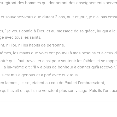
 surgiront des hommes qui donneront des enseignements perverti
 et souvenez-vous que durant 3 ans, nuit et jour, je n'ai pas cess
es, ] je vous confie à Dieu et au message de sa grâce, lui qui a le
ge avec tous les saints.
ent, ni l'or, ni les habits de personne.
mêmes, les mains que voici ont pourvu à mes besoins et à ceux
ntré qu'il faut travailler ainsi pour soutenir les faibles et se rapp
l a lui-même dit : ‘Il y a plus de bonheur à donner qu'à recevoir.’
il s’est mis à genoux et a prié avec eux tous.
n larmes ; ils se jetaient au cou de Paul et l'embrassaient,
e qu'il avait dit qu'ils ne verraient plus son visage. Puis ils l'on