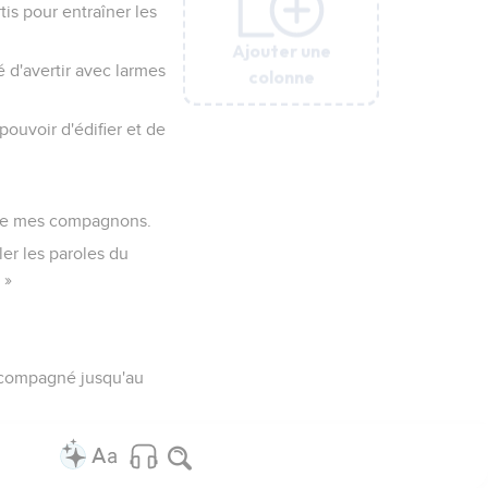
s pour entraîner les
Ajouter une
Ajouter une
Ajouter une
Ajouter une
Ajouter une
é d'avertir avec larmes
colonne
colonne
colonne
colonne
colonne
 pouvoir d'édifier et de
 de mes compagnons.
eler les paroles du
 »
t accompagné jusqu'au