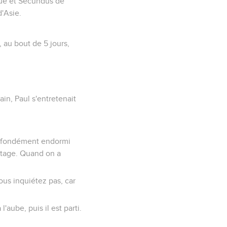
rque et Secundus de
'Asie.
 au bout de 5 jours,
in, Paul s'entretenait
profondément endormi
 étage. Quand on a
vous inquiétez pas, car
'aube, puis il est parti.