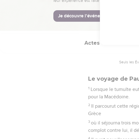
39
Et si vous avez d'aut
40
Nous risquons en effe
motif qui nous permette
Actes
20
Seuls les É
Le voyage de Pau
1
Lorsque le tumulte eut 
pour la Macédoine.
2
Il parcourut cette ré
Grèce
3
où il séjourna trois mo
complot contre lui, il d
4