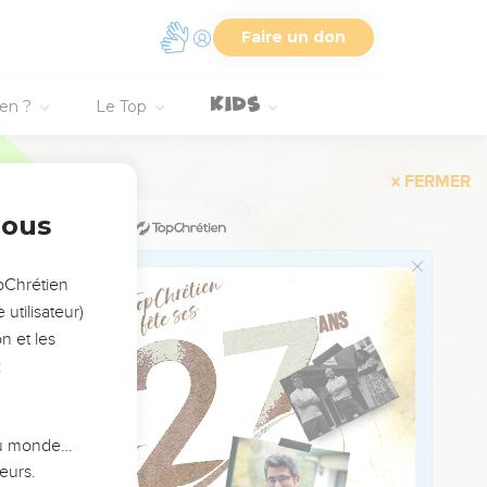
Faire un don
’inviter à ne pas se
ien ?
Le Top
blée et la plupart ne
e fit signe de la main
nous
s de deux heures :
opChrétien
 la personne qui ignore
utilisateur)
 statue tombée du ciel ?
n et les
n.
:
lège ni de blasphème
 du monde…
l y a des jours
eurs.