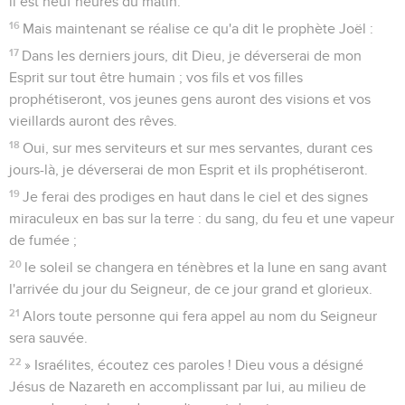
il est neuf heures du matin.
16
Mais maintenant se réalise ce qu'a dit le prophète Joël :
17
Dans les derniers jours, dit Dieu, je déverserai de mon
Esprit sur tout être humain ; vos fils et vos filles
prophétiseront, vos jeunes gens auront des visions et vos
vieillards auront des rêves.
18
Oui, sur mes serviteurs et sur mes servantes, durant ces
jours-là, je déverserai de mon Esprit et ils prophétiseront.
19
Je ferai des prodiges en haut dans le ciel et des signes
miraculeux en bas sur la terre : du sang, du feu et une vapeur
de fumée ;
20
le soleil se changera en ténèbres et la lune en sang avant
l'arrivée du jour du Seigneur, de ce jour grand et glorieux.
21
Alors toute personne qui fera appel au nom du Seigneur
sera sauvée.
22
» Israélites, écoutez ces paroles ! Dieu vous a désigné
Jésus de Nazareth en accomplissant par lui, au milieu de