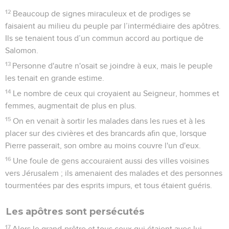
12
Beaucoup de signes miraculeux et de prodiges se
faisaient au milieu du peuple par l’intermédiaire des apôtres.
Ils se tenaient tous d’un commun accord au portique de
Salomon.
13
Personne d'autre n'osait se joindre à eux, mais le peuple
les tenait en grande estime.
14
Le nombre de ceux qui croyaient au Seigneur, hommes et
femmes, augmentait de plus en plus.
15
On en venait à sortir les malades dans les rues et à les
placer sur des civières et des brancards afin que, lorsque
Pierre passerait, son ombre au moins couvre l'un d'eux.
16
Une foule de gens accouraient aussi des villes voisines
vers Jérusalem ; ils amenaient des malades et des personnes
tourmentées par des esprits impurs, et tous étaient guéris.
Les apôtres sont persécutés
17
Alors le grand-prêtre et tous ceux qui étaient avec lui,