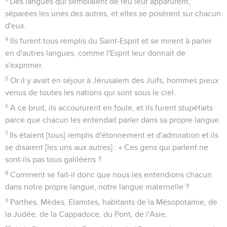
Des langues qui semblaient de feu leur apparurent,
séparées les unes des autres, et elles se posèrent sur chacun
d'eux.
4
Ils furent tous remplis du Saint-Esprit et se mirent à parler
en d'autres langues, comme l'Esprit leur donnait de
s'exprimer.
5
Or il y avait en séjour à Jérusalem des Juifs, hommes pieux
venus de toutes les nations qui sont sous le ciel.
6
A ce bruit, ils accoururent en foule, et ils furent stupéfaits
parce que chacun les entendait parler dans sa propre langue.
7
Ils étaient [tous] remplis d'étonnement et d'admiration et ils
se disaient [les uns aux autres] : « Ces gens qui parlent ne
sont-ils pas tous galiléens ?
8
Comment se fait-il donc que nous les entendions chacun
dans notre propre langue, notre langue maternelle ?
9
Parthes, Mèdes, Elamites, habitants de la Mésopotamie, de
la Judée, de la Cappadoce, du Pont, de l'Asie,