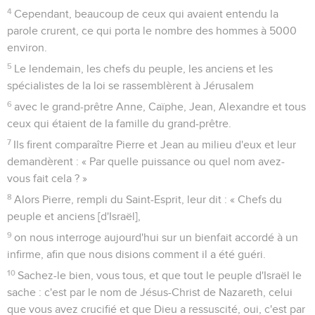
4
Cependant, beaucoup de ceux qui avaient entendu la
parole crurent, ce qui porta le nombre des hommes à 5000
environ.
5
Le lendemain, les chefs du peuple, les anciens et les
spécialistes de la loi se rassemblèrent à Jérusalem
6
avec le grand-prêtre Anne, Caïphe, Jean, Alexandre et tous
ceux qui étaient de la famille du grand-prêtre.
7
Ils firent comparaître Pierre et Jean au milieu d'eux et leur
demandèrent : « Par quelle puissance ou quel nom avez-
vous fait cela ? »
8
Alors Pierre, rempli du Saint-Esprit, leur dit : « Chefs du
peuple et anciens [d'Israël],
9
on nous interroge aujourd'hui sur un bienfait accordé à un
infirme, afin que nous disions comment il a été guéri.
10
Sachez-le bien, vous tous, et que tout le peuple d'Israël le
sache : c'est par le nom de Jésus-Christ de Nazareth, celui
que vous avez crucifié et que Dieu a ressuscité, oui, c'est par