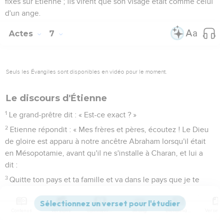
fixés sur Etienne ; ils virent que son visage était comme celui
d'un ange.
Actes
7
Seuls les Évangiles sont disponibles en vidéo pour le moment.
Le discours d'Étienne
1
Le grand-prêtre dit : « Est-ce exact ? »
2
Etienne répondit : « Mes frères et pères, écoutez ! Le Dieu
de gloire est apparu à notre ancêtre Abraham lorsqu'il était
en Mésopotamie, avant qu'il ne s'installe à Charan, et lui a
dit :
3
Quitte ton pays et ta famille et va dans le pays que je te
montrerai.
4
Il a alors quitté le pays des Chaldéens et est allé habiter à
Contenus
Versions
Commentaires
Strong
Dictionnaire
Charan. De là, après la mort de son père, Dieu l’a fait passer