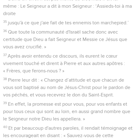
même : Le Seigneur a dit à mon Seigneur : ‘Assieds-toi à ma
droite
35
jusqu'à ce que j'aie fait de tes ennemis ton marchepied.’
36
Que toute la communauté d'Israël sache donc avec
certitude que Dieu a fait Seigneur et Messie ce Jésus que
vous avez crucifié. »
37
Après avoir entendu ce discours, ils eurent le cœur
vivement touché et dirent à Pierre et aux autres apôtres :
« Frères, que ferons-nous ? »
38
Pierre leur dit : « Changez d’attitude et que chacun de
vous soit baptisé au nom de Jésus-Christ pour le pardon de
vos péchés, et vous recevrez le don du Saint-Esprit.
39
En effet, la promesse est pour vous, pour vos enfants et
pour tous ceux qui sont au loin, en aussi grand nombre que
le Seigneur notre Dieu les appellera. »
40
Et par beaucoup d'autres paroles, il rendait témoignage et
les encourageait en disant : « Sauvez-vous de cette