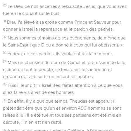
30
Le Dieu de nos ancêtres a ressuscité Jésus, que vous avez
tué en le clouant sur le bois.
31
Dieu l'a élevé à sa droite comme Prince et Sauveur pour
donner à Israël la repentance et le pardon des péchés.
32
Nous sommes témoins de ces événements, de même que
le Saint-Esprit que Dieu a donné à ceux qui lui obéissent. »
33
Furieux de ces paroles, ils voulaient les faire mourir.
34
Mais un pharisien du nom de Gamaliel, professeur de la loi
estimé de tout le peuple, se leva dans le sanhédrin et
ordonna de faire sortir un instant les apôtres.
35
Puis il leur dit : « Israélites, faites attention à ce que vous
allez faire vis-à-vis de ces hommes.
36
En effet, il y a quelque temps, Theudas est apparu ; il
prétendait être quelqu'un et environ 400 hommes se sont
ralliés à lui. Il a été tué et tous ses partisans ont été mis en
déroute, il n'en est rien resté.
37
Après lui est apparu Judas le Galiléen, à l'époque du