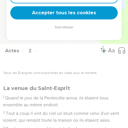
choisi
25
pour prendre part à ce ministère et à cette charge d'apôtre
Accepter tous les cookies
que Judas a abandonnés pour aller à la place qui est la
sienne. »
Tout refuser
26
Ils tirèrent au sort et le sort tomba sur Matthias, qui fut
associé aux onze apôtres.
Actes
2
Seuls les Évangiles sont disponibles en vidéo pour le moment.
La venue du Saint-Esprit
1
Quand le jour de la Pentecôte arriva, ils étaient tous
ensemble au même endroit.
2
Tout à coup il vint du ciel un bruit comme celui d'un vent
violent, qui remplit toute la maison où ils étaient assis.
3