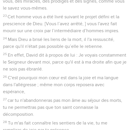
vous, des miracles, des prodiges et des signes, comme vous
le savez vous-mêmes.
23
Cet homme vous a été livré suivant le projet défini et la
prescience de Dieu. [Vous l’avez arrêté, ] vous l'avez fait
mourir sur une croix par l’intermédiaire d’hommes impies.
24
Mais Dieu a brisé les liens de la mort, il l'a ressuscité,
parce qu'il n'était pas possible qu’elle le retienne.
25
En effet, David dit à propos de lui : Je voyais constamment
le Seigneur devant moi, parce qu'il est à ma droite afin que je
ne sois pas ébranlé.
26
C'est pourquoi mon cœur est dans la joie et ma langue
dans l'allégresse ; même mon corps reposera avec
espérance,
27
car tu n'abandonneras pas mon âme au séjour des morts,
tu ne permettras pas que ton saint connaisse la
décomposition.
28
Tu m'as fait connaître les sentiers de la vie, tu me
rempliras de joie par ta présence.