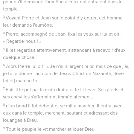
pour qu'il demande l'aumône à ceux qui entraient dans le
temple.
3
Voyant Pierre et Jean sur le point d’y entrer, cet homme
leur demanda l'aumône.
4
Pierre, accompagné de Jean, fixa les yeux sur lui et dit :
« Regarde-nous ! »
5
Il les regardait attentivement, s'attendant à recevoir d'eux
quelque chose.
6
Alors Pierre lui dit : « Je n'ai ni argent ni or, mais ce que j'ai,
je te le donne : au nom de Jésus-Christ de Nazareth, [lève-
toi et] marche ! »
7
Puis il le prit par la main droite et le fit lever. Ses pieds et
ses chevilles s'affermirent immédiatement ;
8
d'un bond il fut debout et se mit à marcher. Il entra avec
eux dans le temple, marchant, sautant et adressant des
louanges à Dieu.
9
Tout le peuple le vit marcher et louer Dieu.