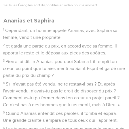
Seuls les Évangiles sont disponibles en vidéo pour le moment.
Ananias et Saphira
1
Cependant, un homme appelé Ananias, avec Saphira sa
femme, vendit une propriété
2
et garda une partie du prix, en accord avec sa femme. Il
apporta le reste et le déposa aux pieds des apôtres.
3
Pierre lui dit : « Ananias, pourquoi Satan a-t-il rempli ton
cœur, au point que tu aies menti au Saint-Esprit et gardé une
partie du prix du champ ?
4
S'il n'avait pas été vendu, ne te restait-il pas ? Et, après
l'avoir vendu, n'avais-tu pas le droit de disposer du prix ?
Comment as-tu pu former dans ton cœur un projet pareil ?
Ce n'est pas à des hommes que tu as menti, mais à Dieu. »
5
Quand Ananias entendit ces paroles, il tomba et expira.
Une grande crainte s’empara de tous ceux qui l'apprirent.
6
Les jeunes gens se levèrent pour envelopper le corps, puis