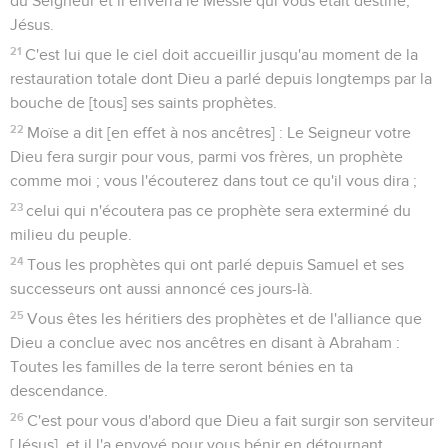
du Seigneur et il enverra le Messie qui vous était destiné,
Jésus.
21
C'est lui que le ciel doit accueillir jusqu'au moment de la
restauration totale dont Dieu a parlé depuis longtemps par la
bouche de [tous] ses saints prophètes.
22
Moïse a dit [en effet à nos ancêtres] : Le Seigneur votre
Dieu fera surgir pour vous, parmi vos frères, un prophète
comme moi ; vous l'écouterez dans tout ce qu'il vous dira ;
23
celui qui n'écoutera pas ce prophète sera exterminé du
milieu du peuple.
24
Tous les prophètes qui ont parlé depuis Samuel et ses
successeurs ont aussi annoncé ces jours-là.
25
Vous êtes les héritiers des prophètes et de l'alliance que
Dieu a conclue avec nos ancêtres en disant à Abraham :
Toutes les familles de la terre seront bénies en ta
descendance.
26
C'est pour vous d'abord que Dieu a fait surgir son serviteur
[Jésus], et il l'a envoyé pour vous bénir en détournant