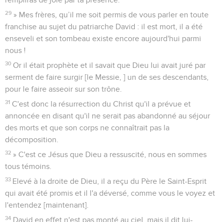
29
» Mes frères, qu’il me soit permis de vous parler en toute
franchise au sujet du patriarche David : il est mort, il a été
enseveli et son tombeau existe encore aujourd'hui parmi
nous !
30
Or il était prophète et il savait que Dieu lui avait juré par
serment de faire surgir [le Messie, ] un de ses descendants,
pour le faire asseoir sur son trône.
31
C'est donc la résurrection du Christ qu'il a prévue et
annoncée en disant qu'il ne serait pas abandonné au séjour
des morts et que son corps ne connaîtrait pas la
décomposition.
32
» C'est ce Jésus que Dieu a ressuscité, nous en sommes
tous témoins.
33
Elevé à la droite de Dieu, il a reçu du Père le Saint-Esprit
qui avait été promis et il l'a déversé, comme vous le voyez et
l'entendez [maintenant].
34
David en effet n'est pas monté au ciel, mais il dit lui-