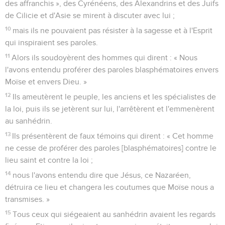
des affranchis », des Cyrénéens, des Alexandrins et des Juifs
de Cilicie et d'Asie se mirent à discuter avec lui ;
10
mais ils ne pouvaient pas résister à la sagesse et à l'Esprit
qui inspiraient ses paroles.
11
Alors ils soudoyèrent des hommes qui dirent : « Nous
l'avons entendu proférer des paroles blasphématoires envers
Moïse et envers Dieu. »
12
Ils ameutèrent le peuple, les anciens et les spécialistes de
la loi, puis ils se jetèrent sur lui, l'arrêtèrent et l'emmenèrent
au sanhédrin.
13
Ils présentèrent de faux témoins qui dirent : « Cet homme
ne cesse de proférer des paroles [blasphématoires] contre le
lieu saint et contre la loi ;
14
nous l'avons entendu dire que Jésus, ce Nazaréen,
détruira ce lieu et changera les coutumes que Moïse nous a
transmises. »
15
Tous ceux qui siégeaient au sanhédrin avaient les regards