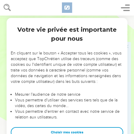
sont sorties.
19
Tous les habitants de Jérusalem l'ont appris, c'est
pourquoi ce champ a été appelé dans leur langue
Segond 21
‘Hakeldama’, c'est-à-dire ‘le champ du sang’.
Votre vie privée est importante
Actes
1
20
Or il est écrit dans le livre des Psaumes : Que sa maison
pour nous
devienne déserte et que personne ne l'habite ! et : Qu'un
autre prenne sa charge !
En cliquant sur le bouton « Accepter tous les cookies », vous
21
» Il faut donc choisir un homme parmi ceux qui nous ont
acceptez que TopChrétien utilise des traceurs (comme des
cookies ou l'identifiant unique de votre compte utilisateur) et
accompagnés tout le temps où le Seigneur Jésus a vécu
traite vos données à caractère personnel (comme vos
avec nous,
données de navigation et les informations renseignées dans
22
depuis le baptême de Jean jusqu'au jour où il a été enlevé
votre compte utilisateur) dans les buts suivants :
du milieu de nous. Il nous sera associé comme témoin de sa
Mesurer l'audience de notre service
résurrection. »
Vous permettre d'utiliser des services tiers tels que de la
23
Ils en présentèrent deux : Joseph appelé Barsabbas,
vidéo, des cartes du monde…
Vous permettre d'entrer en contact avec notre service de
surnommé Justus, et Matthias.
relation aux utilisateurs.
24
Puis ils firent cette prière : « Seigneur, toi qui connais le
cœur de tous, désigne lequel de ces deux hommes tu as
Choisir mes cookies