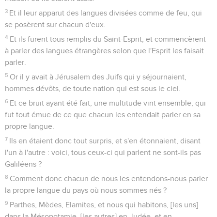
3
Et il leur apparut des langues divisées comme de feu, qui
se posèrent sur chacun d'eux.
4
Et ils furent tous remplis du Saint-Esprit, et commencèrent
à parler des langues étrangères selon que l'Esprit les faisait
parler.
5
Or il y avait à Jérusalem des Juifs qui y séjournaient,
hommes dévôts, de toute nation qui est sous le ciel.
6
Et ce bruit ayant été fait, une multitude vint ensemble, qui
fut tout émue de ce que chacun les entendait parler en sa
propre langue.
7
Ils en étaient donc tout surpris, et s'en étonnaient, disant
l'un à l'autre : voici, tous ceux-ci qui parlent ne sont-ils pas
Galiléens ?
8
Comment donc chacun de nous les entendons-nous parler
la propre langue du pays où nous sommes nés ?
9
Parthes, Mèdes, Elamites, et nous qui habitons, [les uns]
dans la Mésopotamie, [les autres] en Judée, et en