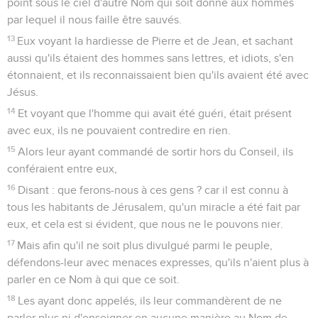
point sous le ciel d'autre Nom qui soit donné aux hommes
par lequel il nous faille être sauvés.
13
Eux voyant la hardiesse de Pierre et de Jean, et sachant
aussi qu'ils étaient des hommes sans lettres, et idiots, s'en
étonnaient, et ils reconnaissaient bien qu'ils avaient été avec
Jésus.
14
Et voyant que l'homme qui avait été guéri, était présent
avec eux, ils ne pouvaient contredire en rien.
15
Alors leur ayant commandé de sortir hors du Conseil, ils
conféraient entre eux,
16
Disant : que ferons-nous à ces gens ? car il est connu à
tous les habitants de Jérusalem, qu'un miracle a été fait par
eux, et cela est si évident, que nous ne le pouvons nier.
17
Mais afin qu'il ne soit plus divulgué parmi le peuple,
défendons-leur avec menaces expresses, qu'ils n'aient plus à
parler en ce Nom à qui que ce soit.
18
Les ayant donc appelés, ils leur commandèrent de ne
parler plus ni d'enseigner en aucune manière au Nom de