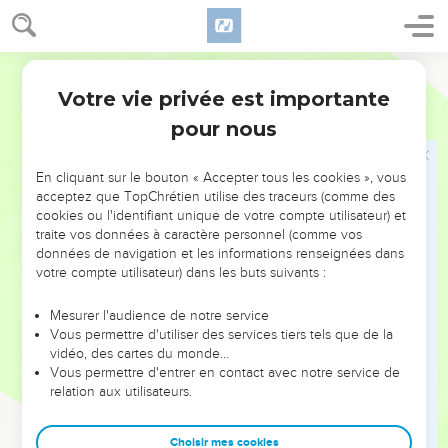
avait été donné, et s'étant précipité, son corps s'est crevé par
le milieu, et toutes ses entrailles ont été répandues.
19
Ce qui a été connu de tous les habitants de Jérusalem ;
Martin
tellement que ce champ-là a été appelé en leur propre
Votre vie privée est importante
Actes
1
Langue, Haceldama, c'est-à-dire, le champ du sang.
pour nous
20
Car il est écrit au Livre des Psaumes : que sa demeure soit
déserte, et qu'il n'y ait personne qui y habite. Et, qu'un autre
En cliquant sur le bouton « Accepter tous les cookies », vous
prenne son emploi.
acceptez que TopChrétien utilise des traceurs (comme des
21
cookies ou l'identifiant unique de votre compte utilisateur) et
Il faut donc que d'entre ces hommes qui se sont
traite vos données à caractère personnel (comme vos
assemblés avec nous pendant tout le temps que le Seigneur
données de navigation et les informations renseignées dans
Jésus a vécu entre nous,
votre compte utilisateur) dans les buts suivants :
22
En commençant depuis le Baptême de Jean, jusqu'au jour
Mesurer l'audience de notre service
qu'il a été enlevé d'avec nous, quelqu'un d'entre eux soit
Vous permettre d'utiliser des services tiers tels que de la
témoin avec nous de sa résurrection.
vidéo, des cartes du monde…
23
Vous permettre d'entrer en contact avec notre service de
Et ils en présentèrent deux, [savoir] Joseph, appelé
relation aux utilisateurs.
Barsabas, qui était surnommé Juste ; et Matthias.
24
Et en priant ils dirent : toi, Seigneur, qui connais les coeurs
Choisir mes cookies