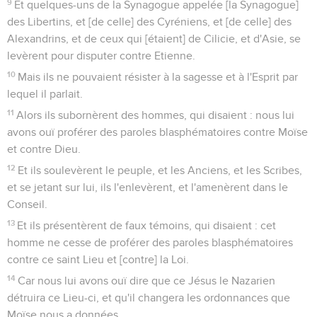
9
Et quelques-uns de la Synagogue appelée [la Synagogue]
des Libertins, et [de celle] des Cyréniens, et [de celle] des
Alexandrins, et de ceux qui [étaient] de Cilicie, et d'Asie, se
levèrent pour disputer contre Etienne.
10
Mais ils ne pouvaient résister à la sagesse et à l'Esprit par
lequel il parlait.
11
Alors ils subornèrent des hommes, qui disaient : nous lui
avons ouï proférer des paroles blasphématoires contre Moïse
et contre Dieu.
12
Et ils soulevèrent le peuple, et les Anciens, et les Scribes,
et se jetant sur lui, ils l'enlevèrent, et l'amenèrent dans le
Conseil.
13
Et ils présentèrent de faux témoins, qui disaient : cet
homme ne cesse de proférer des paroles blasphématoires
contre ce saint Lieu et [contre] la Loi.
14
Car nous lui avons ouï dire que ce Jésus le Nazarien
détruira ce Lieu-ci, et qu'il changera les ordonnances que
Moïse nous a données.