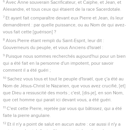
6
Avec Anne souverain Sacrificateur, et Caïphe, et Jean, et
Alexandre, et tous ceux qui étaient de la race Sacerdotale.
7
Et ayant fait comparaître devant eux Pierre et Jean, ils leur
demandèrent : par quelle puissance, ou au Nom de qui avez-
vous fait cette [guérison] ?
8
Alors Pierre étant rempli du Saint-Esprit, leur dit :
Gouverneurs du peuple, et vous Anciens d'Israël :
9
Puisque nous sommes recherchés aujourd'hui pour un bien
qui a été fait en la personne d'un impotent, pour savoir
comment il a été guéri ;
10
Sachez vous tous et tout le peuple d'Israël, que ç'a été au
Nom de Jésus-Christ le Nazarien, que vous avez crucifié, [et]
que Dieu a ressuscité des morts ; c'est, [dis-je], en son Nom,
que cet homme qui parait ici devant vous, a été guéri.
11
C'est cette Pierre, rejetée par vous qui bâtissez, qui a été
faite la pierre angulaire.
12
Et il n'y a point de salut en aucun autre : car aussi il n'y a