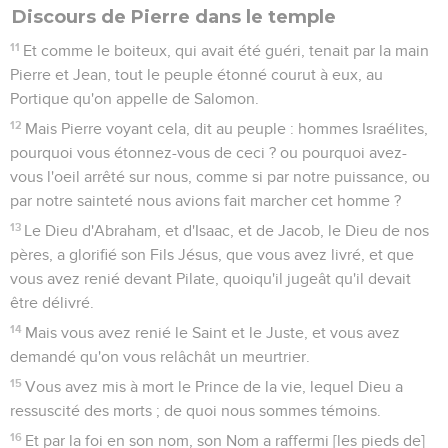
Discours de Pierre dans le temple
11
Et comme le boiteux, qui avait été guéri, tenait par la main
Pierre et Jean, tout le peuple étonné courut à eux, au
Portique qu'on appelle de Salomon.
12
Mais Pierre voyant cela, dit au peuple : hommes Israélites,
pourquoi vous étonnez-vous de ceci ? ou pourquoi avez-
vous l'oeil arrêté sur nous, comme si par notre puissance, ou
par notre sainteté nous avions fait marcher cet homme ?
13
Le Dieu d'Abraham, et d'Isaac, et de Jacob, le Dieu de nos
pères, a glorifié son Fils Jésus, que vous avez livré, et que
vous avez renié devant Pilate, quoiqu'il jugeât qu'il devait
être délivré.
14
Mais vous avez renié le Saint et le Juste, et vous avez
demandé qu'on vous relâchât un meurtrier.
15
Vous avez mis à mort le Prince de la vie, lequel Dieu a
ressuscité des morts ; de quoi nous sommes témoins.
16
Et par la foi en son nom, son Nom a raffermi [les pieds de]