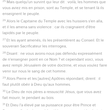
25
Mais quelqu'un survint qui leur dit : voilà, les hommes que
vous aviez mis en prison, sont au Temple, et se tenant là ils
enseignent le peuple.
26
Alors le Capitaine du Temple avec les huissiers s'en alla,
et il les amena sans violence : car ils craignaient d'être
lapidés par le peuple.
27
Et les ayant amenés, ils les présentèrent au Conseil. Et le
souverain Sacrificateur les interrogea,
28
Disant : ne vous avons-nous pas défendu expressément
de n'enseigner point en ce Nom ? et cependant voici, vous
avez rempli Jérusalem de votre doctrine, et vous voulez faire
venir sur nous le sang de cet homme.
29
Alors Pierre et les [autres] Apôtres répondant, dirent : il
faut plutôt obéir à Dieu qu'aux hommes.
30
Le Dieu de nos pères a ressuscité Jésus, que vous avez
fait mourir, le pendant au bois.
31
Et Dieu l'a élevé par sa puissance pour être Prince et