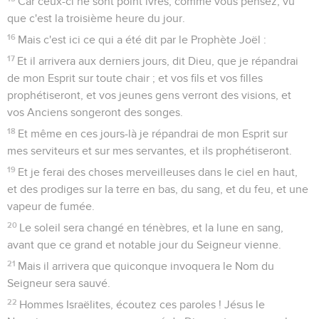
Car ceux-ci ne sont point ivres, comme vous pensez, vu
que c'est la troisième heure du jour.
16
Mais c'est ici ce qui a été dit par le Prophète Joël :
17
Et il arrivera aux derniers jours, dit Dieu, que je répandrai
de mon Esprit sur toute chair ; et vos fils et vos filles
prophétiseront, et vos jeunes gens verront des visions, et
vos Anciens songeront des songes.
18
Et même en ces jours-là je répandrai de mon Esprit sur
mes serviteurs et sur mes servantes, et ils prophétiseront.
19
Et je ferai des choses merveilleuses dans le ciel en haut,
et des prodiges sur la terre en bas, du sang, et du feu, et une
vapeur de fumée.
20
Le soleil sera changé en ténèbres, et la lune en sang,
avant que ce grand et notable jour du Seigneur vienne.
21
Mais il arrivera que quiconque invoquera le Nom du
Seigneur sera sauvé.
22
Hommes Israëlites, écoutez ces paroles ! Jésus le