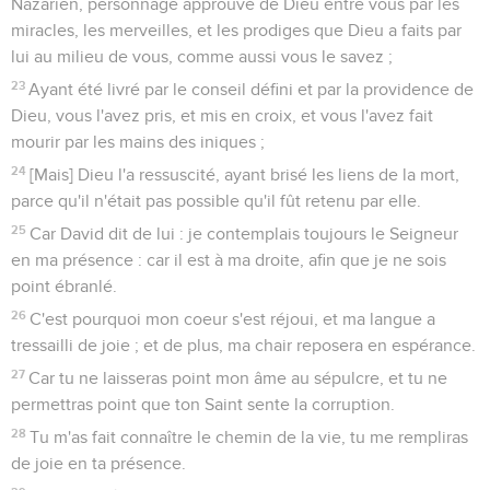
Nazarien, personnage approuvé de Dieu entre vous par les
miracles, les merveilles, et les prodiges que Dieu a faits par
lui au milieu de vous, comme aussi vous le savez ;
23
Ayant été livré par le conseil défini et par la providence de
Dieu, vous l'avez pris, et mis en croix, et vous l'avez fait
mourir par les mains des iniques ;
24
[Mais] Dieu l'a ressuscité, ayant brisé les liens de la mort,
parce qu'il n'était pas possible qu'il fût retenu par elle.
25
Car David dit de lui : je contemplais toujours le Seigneur
en ma présence : car il est à ma droite, afin que je ne sois
point ébranlé.
26
C'est pourquoi mon coeur s'est réjoui, et ma langue a
tressailli de joie ; et de plus, ma chair reposera en espérance.
27
Car tu ne laisseras point mon âme au sépulcre, et tu ne
permettras point que ton Saint sente la corruption.
28
Tu m'as fait connaître le chemin de la vie, tu me rempliras
de joie en ta présence.