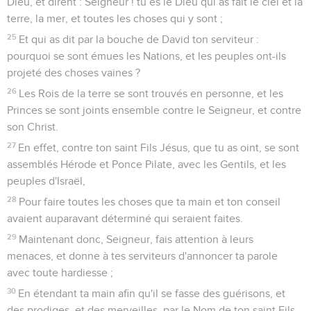
Dieu, et dirent : Seigneur ! tu es le Dieu qui as fait le ciel et la
terre, la mer, et toutes les choses qui y sont ;
25
Et qui as dit par la bouche de David ton serviteur :
pourquoi se sont émues les Nations, et les peuples ont-ils
projeté des choses vaines ?
26
Les Rois de la terre se sont trouvés en personne, et les
Princes se sont joints ensemble contre le Seigneur, et contre
son Christ.
27
En effet, contre ton saint Fils Jésus, que tu as oint, se sont
assemblés Hérode et Ponce Pilate, avec les Gentils, et les
peuples d'Israël,
28
Pour faire toutes les choses que ta main et ton conseil
avaient auparavant déterminé qui seraient faites.
29
Maintenant donc, Seigneur, fais attention à leurs
menaces, et donne à tes serviteurs d'annoncer ta parole
avec toute hardiesse ;
30
En étendant ta main afin qu'il se fasse des guérisons, et
des prodiges, et des merveilles, par le Nom de ton saint Fils