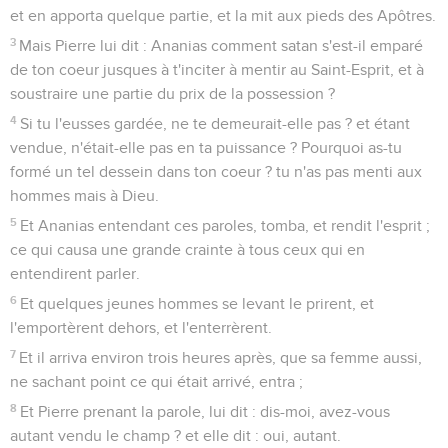
et en apporta quelque partie, et la mit aux pieds des Apôtres.
3
Mais Pierre lui dit : Ananias comment satan s'est-il emparé
de ton coeur jusques à t'inciter à mentir au Saint-Esprit, et à
soustraire une partie du prix de la possession ?
4
Si tu l'eusses gardée, ne te demeurait-elle pas ? et étant
vendue, n'était-elle pas en ta puissance ? Pourquoi as-tu
formé un tel dessein dans ton coeur ? tu n'as pas menti aux
hommes mais à Dieu.
5
Et Ananias entendant ces paroles, tomba, et rendit l'esprit ;
ce qui causa une grande crainte à tous ceux qui en
entendirent parler.
6
Et quelques jeunes hommes se levant le prirent, et
l'emportèrent dehors, et l'enterrèrent.
7
Et il arriva environ trois heures après, que sa femme aussi,
ne sachant point ce qui était arrivé, entra ;
8
Et Pierre prenant la parole, lui dit : dis-moi, avez-vous
autant vendu le champ ? et elle dit : oui, autant.