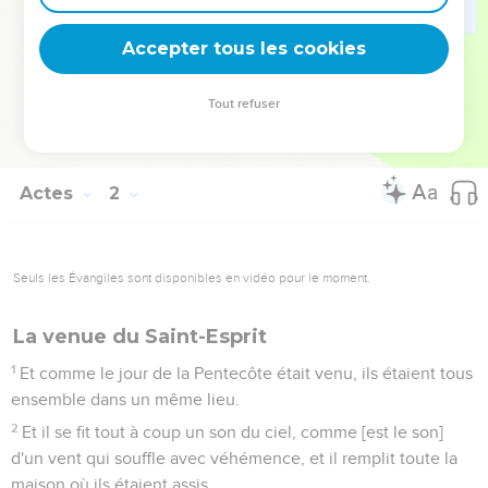
de tous, montre lequel de ces deux tu as élu ;
25
Afin qu'il prenne [sa] part de ce ministère et de cet
Accepter tous les cookies
Apostolat, que Judas a abandonné, pour s'en aller en son
lieu.
Tout refuser
26
Puis ils les tirèrent au sort ; et le sort tomba sur Matthias,
qui d'une commune voix fut mis au rang des onze Apôtres.
Actes
2
Seuls les Évangiles sont disponibles en vidéo pour le moment.
La venue du Saint-Esprit
1
Et comme le jour de la Pentecôte était venu, ils étaient tous
ensemble dans un même lieu.
2
Et il se fit tout à coup un son du ciel, comme [est le son]
d'un vent qui souffle avec véhémence, et il remplit toute la
maison où ils étaient assis.