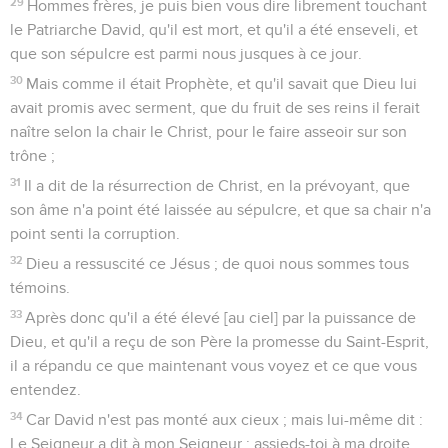
29
Hommes frères, je puis bien vous dire librement touchant
le Patriarche David, qu'il est mort, et qu'il a été enseveli, et
que son sépulcre est parmi nous jusques à ce jour.
30
Mais comme il était Prophète, et qu'il savait que Dieu lui
avait promis avec serment, que du fruit de ses reins il ferait
naître selon la chair le Christ, pour le faire asseoir sur son
trône ;
31
Il a dit de la résurrection de Christ, en la prévoyant, que
son âme n'a point été laissée au sépulcre, et que sa chair n'a
point senti la corruption.
32
Dieu a ressuscité ce Jésus ; de quoi nous sommes tous
témoins.
33
Après donc qu'il a été élevé [au ciel] par la puissance de
Dieu, et qu'il a reçu de son Père la promesse du Saint-Esprit,
il a répandu ce que maintenant vous voyez et ce que vous
entendez.
34
Car David n'est pas monté aux cieux ; mais lui-même dit :
Le Seigneur a dit à mon Seigneur : assieds-toi à ma droite,