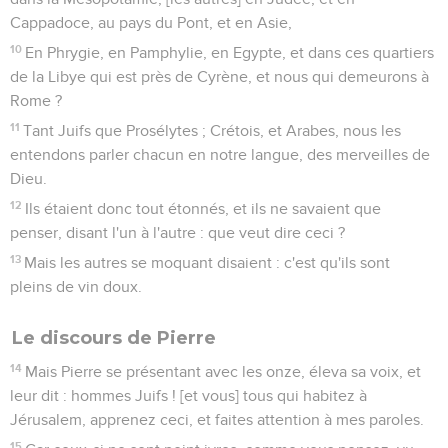
Cappadoce, au pays du Pont, et en Asie,
10
En Phrygie, en Pamphylie, en Egypte, et dans ces quartiers
de la Libye qui est près de Cyrène, et nous qui demeurons à
Rome ?
11
Tant Juifs que Prosélytes ; Crétois, et Arabes, nous les
entendons parler chacun en notre langue, des merveilles de
Dieu.
12
Ils étaient donc tout étonnés, et ils ne savaient que
penser, disant l'un à l'autre : que veut dire ceci ?
13
Mais les autres se moquant disaient : c'est qu'ils sont
pleins de vin doux.
Le discours de Pierre
14
Mais Pierre se présentant avec les onze, éleva sa voix, et
leur dit : hommes Juifs ! [et vous] tous qui habitez à
Jérusalem, apprenez ceci, et faites attention à mes paroles.
15