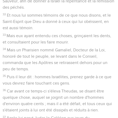
Sauveur, afin de donner à Israël la repentance et la rémission
des péchés.
32
Et nous lui sommes témoins de ce que nous disons, et le
Saint-Esprit que Dieu a donné à ceux qui lui obéissent, en
est aussi témoin.
33
Mais eux ayant entendu ces choses, grinçaient les dents,
et consultaient pour les faire mourir.
34
Mais un Pharisien nommé Gamaliel, Docteur de la Loi,
honoré de tout le peuple, se levant dans le Conseil,
commanda que les Apôtres se retirassent dehors pour un
peu de temps.
35
Puis il leur dit : hommes Israélites, prenez garde à ce que
vous devrez faire touchant ces gens.
36
Car avant ce temps-ci s'éleva Theudas, se disant être
quelque chose, auquel se joignit un nombre d'hommes
d'environ quatre cents ; mais il a été défait, et tous ceux qui
s'étaient joints à lui ont été dissipés et réduits à rien.
37
Après lui parut Judas le Galiléen aux jours du