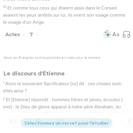
15
Et comme tous ceux qui étaient assis dans le Conseil
avaient les yeux arrêtés sur lui, ils virent son visage comme
le visage d'un Ange.
Actes
7
Seuls les Évangiles sont disponibles en vidéo pour le moment.
Le discours d'Étienne
1
Alors le souverain Sacrificateur [lui] dit : ces choses sont-
elles ainsi ?
2
Et [Etienne] répondit : hommes frères et pères, écoutez [-
moi] : le Dieu de gloire apparut à notre père Abraham, du
temps qu'il était en Mésopotamie, avant qu'il demeurât à
Carran,
Contenus
Versions
Commentaires
Strong
Dictionnaire
3
Et lui dit : sors de ton pays, et d'avec ta parent', et viens au