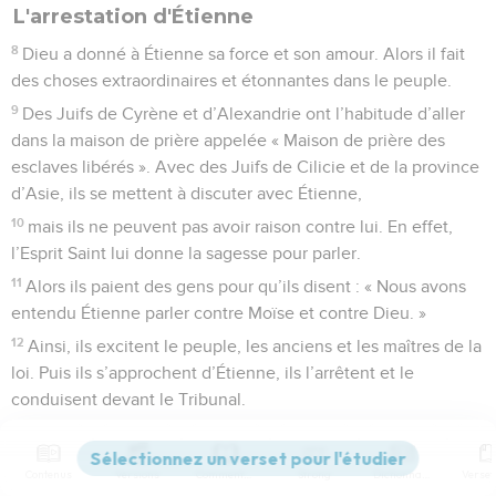
L'arrestation d'Étienne
8
Dieu a donné à Étienne sa force et son amour. Alors il fait
des choses extraordinaires et étonnantes dans le peuple.
9
Des Juifs de Cyrène et d’Alexandrie ont l’habitude d’aller
dans la maison de prière appelée « Maison de prière des
esclaves libérés ». Avec des Juifs de Cilicie et de la province
d’Asie, ils se mettent à discuter avec Étienne,
10
mais ils ne peuvent pas avoir raison contre lui. En effet,
l’Esprit Saint lui donne la sagesse pour parler.
11
Alors ils paient des gens pour qu’ils disent : « Nous avons
entendu Étienne parler contre Moïse et contre Dieu. »
12
Ainsi, ils excitent le peuple, les anciens et les maîtres de la
loi. Puis ils s’approchent d’Étienne, ils l’arrêtent et le
conduisent devant le Tribunal.
13
Ils amènent aussi de faux témoins qui disent : « Cet
homme parle sans arrêt contre le saint temple et contre la loi
Contenus
Versions
Commentaires
Strong
Dictionnaire
de Moïse !