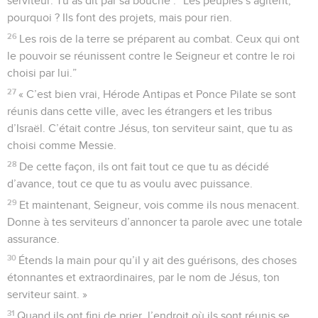
serviteur. Tu as dit par sa bouche : “Les peuples s’agitent,
pourquoi ? Ils font des projets, mais pour rien.
26
Les rois de la terre se préparent au combat. Ceux qui ont
le pouvoir se réunissent contre le Seigneur et contre le roi
choisi par lui.”
27
« C’est bien vrai, Hérode Antipas et Ponce Pilate se sont
réunis dans cette ville, avec les étrangers et les tribus
d’Israël. C’était contre Jésus, ton serviteur saint, que tu as
choisi comme Messie.
28
De cette façon, ils ont fait tout ce que tu as décidé
d’avance, tout ce que tu as voulu avec puissance.
29
Et maintenant, Seigneur, vois comme ils nous menacent.
Donne à tes serviteurs d’annoncer ta parole avec une totale
assurance.
30
Étends la main pour qu’il y ait des guérisons, des choses
étonnantes et extraordinaires, par le nom de Jésus, ton
serviteur saint. »
31
Quand ils ont fini de prier, l’endroit où ils sont réunis se