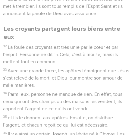
met à trembler. Ils sont tous remplis de l’Esprit Saint et ils
annoncent la parole de Dieu avec assurance.
Les croyants partagent leurs biens entre
eux
32
La foule des croyants est très unie par le cœur et par
l’esprit. Personne ne dit : « Cela, c’est à moi ! », mais ils
mettent tout en commun.
33
Avec une grande force, les apôtres témoignent que Jésus
s’est relevé de la mort, et Dieu leur montre son amour de
mille manières.
34
Parmi eux, personne ne manque de rien. En effet, tous
ceux qui ont des champs ou des maisons les vendent, ils
apportent l’argent de ce qu’ils ont vendu
35
et ils le donnent aux apôtres. Ensuite, on distribue
l’argent, et chacun reçoit ce qui lui est nécessaire.
36
Il y a ainsi un certain Joseph, un lévite né à Chypre. Les