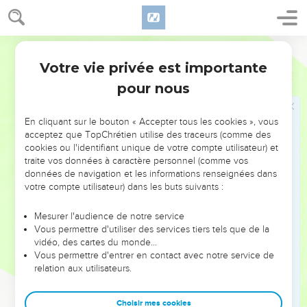
“Hakeldama”, c’est-à-dire “le champ du sang”.
20
« Dans le livre des Psaumes, on lit : “Que sa maison
Parole de Vie
devienne vide, et que personne ne l’habite.” « On lit aussi :
Votre vie privée est importante
“Un autre homme doit le remplacer dans son travail.”
Actes
1
pour nous
21
« Des hommes nous ont accompagnés pendant tout le
temps où le Seigneur Jésus a marché avec nous :
En cliquant sur le bouton « Accepter tous les cookies », vous
22
depuis que Jean l’a baptisé jusqu’au jour où il est monté
acceptez que TopChrétien utilise des traceurs (comme des
au ciel. Il faut donc qu’un de ces hommes devienne avec
cookies ou l'identifiant unique de votre compte utilisateur) et
nous témoin que Jésus s’est relevé de la mort. »
traite vos données à caractère personnel (comme vos
données de navigation et les informations renseignées dans
23
Alors on en présente deux : Joseph, appelé Barsabbas,
votre compte utilisateur) dans les buts suivants :
appelé aussi Justus, et Matthias.
24
Les croyants se mettent à prier en disant : « Seigneur, tu
Mesurer l'audience de notre service
Vous permettre d'utiliser des services tiers tels que de la
connais le cœur de tous, montre-nous lequel de ces deux
vidéo, des cartes du monde…
hommes tu choisis.
Vous permettre d'entrer en contact avec notre service de
25
relation aux utilisateurs.
Il sera apôtre et il prendra le travail que Judas a laissé pour
aller à la place qui est la sienne. »
Choisir mes cookies
26
Ensuite, on tire au sort pour savoir qui le Seigneur va