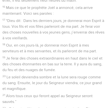
effet, il est seulement neuf heures du matin.
16
Mais ce que le prophète Joël a annoncé, cela arrive
maintenant. Voici ses paroles :
17
“Dieu dit : Dans les derniers jours, je donnerai mon Esprit à
tous. Vos fils et vos filles parleront de ma part. Je ferai voir
des choses nouvelles à vos jeunes gens, j’enverrai des rêves
à vos vieillards.
18
Oui, en ces jours-là, je donnerai mon Esprit à mes
serviteurs et à mes servantes, et ils parleront de ma part.
19
Je ferai des choses extraordinaires en haut dans le ciel et
des choses étonnantes en bas sur la terre. Il y aura du sang,
du feu et des nuages de fumée.
20
Le soleil deviendra sombre et la lune sera rouge comme
du sang. Ensuite, le jour du Seigneur viendra, ce jour grand
et magnifique.
21
Alors tous ceux qui feront appel au Seigneur seront
sauvés.”
22