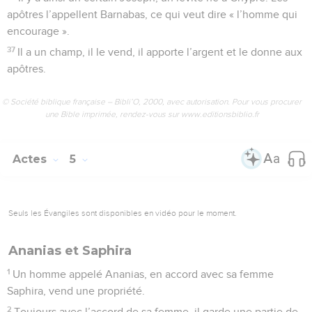
apôtres l’appellent Barnabas, ce qui veut dire « l’homme qui
encourage ».
37
Il a un champ, il le vend, il apporte l’argent et le donne aux
apôtres.
© Société biblique française – Bibli’O, 2000, avec autorisation. Pour vous procurer
une Bible imprimée, rendez-vous sur www.editionsbiblio.fr
Actes
5
Seuls les Évangiles sont disponibles en vidéo pour le moment.
Ananias et Saphira
1
Un homme appelé Ananias, en accord avec sa femme
Saphira, vend une propriété.
2
Toujours avec l’accord de sa femme, il garde une partie de