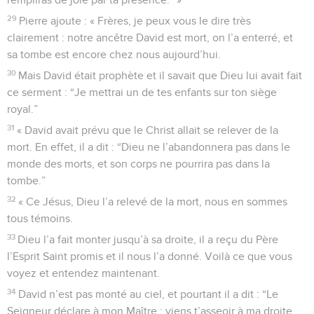
29
Pierre ajoute : « Frères, je peux vous le dire très
clairement : notre ancêtre David est mort, on l’a enterré, et
sa tombe est encore chez nous aujourd’hui.
30
Mais David était prophète et il savait que Dieu lui avait fait
ce serment : “Je mettrai un de tes enfants sur ton siège
royal.”
31
« David avait prévu que le Christ allait se relever de la
mort. En effet, il a dit : “Dieu ne l’abandonnera pas dans le
monde des morts, et son corps ne pourrira pas dans la
tombe.”
32
« Ce Jésus, Dieu l’a relevé de la mort, nous en sommes
tous témoins.
33
Dieu l’a fait monter jusqu’à sa droite, il a reçu du Père
l’Esprit Saint promis et il nous l’a donné. Voilà ce que vous
voyez et entendez maintenant.
34
David n’est pas monté au ciel, et pourtant il a dit : “Le
Seigneur déclare à mon Maître : viens t’asseoir à ma droite,