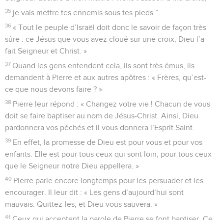
35
je vais mettre tes ennemis sous tes pieds.”
36
« Tout le peuple d’Israël doit donc le savoir de façon très
sûre : ce Jésus que vous avez cloué sur une croix, Dieu l’a
fait Seigneur et Christ. »
37
Quand les gens entendent cela, ils sont très émus, ils
demandent à Pierre et aux autres apôtres : « Frères, qu’est-
ce que nous devons faire ? »
38
Pierre leur répond : « Changez votre vie ! Chacun de vous
doit se faire baptiser au nom de Jésus-Christ. Ainsi, Dieu
pardonnera vos péchés et il vous donnera l’Esprit Saint.
39
En effet, la promesse de Dieu est pour vous et pour vos
enfants. Elle est pour tous ceux qui sont loin, pour tous ceux
que le Seigneur notre Dieu appellera. »
40
Pierre parle encore longtemps pour les persuader et les
encourager. Il leur dit : « Les gens d’aujourd’hui sont
mauvais. Quittez-les, et Dieu vous sauvera. »
41
Ceux qui acceptent la parole de Pierre se font baptiser. Ce