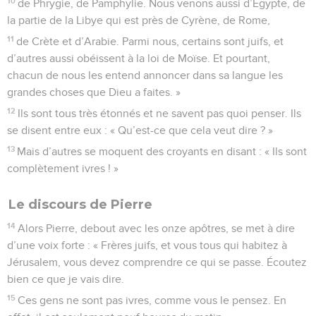
10
de Phrygie, de Pamphylie. Nous venons aussi d’Égypte, de
la partie de la Libye qui est près de Cyrène, de Rome,
11
de Crète et d’Arabie. Parmi nous, certains sont juifs, et
d’autres aussi obéissent à la loi de Moïse. Et pourtant,
chacun de nous les entend annoncer dans sa langue les
grandes choses que Dieu a faites. »
12
Ils sont tous très étonnés et ne savent pas quoi penser. Ils
se disent entre eux : « Qu’est-ce que cela veut dire ? »
13
Mais d’autres se moquent des croyants en disant : « Ils sont
complètement ivres ! »
Le discours de Pierre
14
Alors Pierre, debout avec les onze apôtres, se met à dire
d’une voix forte : « Frères juifs, et vous tous qui habitez à
Jérusalem, vous devez comprendre ce qui se passe. Écoutez
bien ce que je vais dire.
15
Ces gens ne sont pas ivres, comme vous le pensez. En