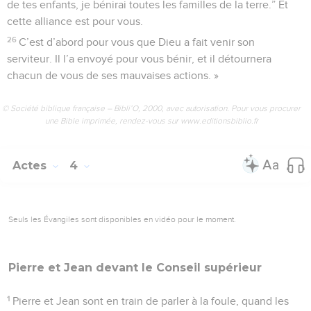
de tes enfants, je bénirai toutes les familles de la terre.” Et
cette alliance est pour vous.
26
C’est d’abord pour vous que Dieu a fait venir son
serviteur. Il l’a envoyé pour vous bénir, et il détournera
chacun de vous de ses mauvaises actions. »
© Société biblique française – Bibli’O, 2000, avec autorisation. Pour vous procurer
une Bible imprimée, rendez-vous sur www.editionsbiblio.fr
Actes
4
Seuls les Évangiles sont disponibles en vidéo pour le moment.
Pierre et Jean devant le
Conseil
supérieur
1
Pierre et Jean sont en train de parler à la foule, quand les