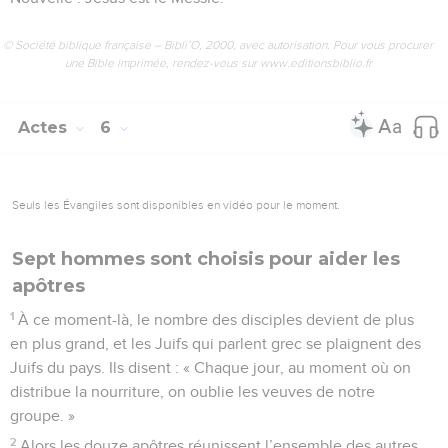
© Société biblique française – Bibli’O, 2000, avec autorisation. Pour vous procurer
une Bible imprimée, rendez-vous sur www.editionsbiblio.fr
Actes
6
Seuls les Évangiles sont disponibles en vidéo pour le moment.
Sept hommes sont choisis pour aider les
apôtres
1
À ce moment-là, le nombre des disciples devient de plus
en plus grand, et les Juifs qui parlent grec se plaignent des
Juifs du pays. Ils disent : « Chaque jour, au moment où on
distribue la nourriture, on oublie les veuves de notre
groupe. »
2
Alors les douze apôtres réunissent l’ensemble des autres