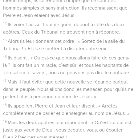
même temps, ils se rendent compte que ce sont des
hommes simples et sans instruction. Ils reconnaissent que
Pierre et Jean étaient avec Jésus.
14
Ils voient aussi l’homme guéri, debout à côté des deux
apôtres. Ceux du Tribunal ne trouvent rien à répondre.
15
Alors ils leur donnent cet ordre : « Sortez de la salle du
Tribunal ! » Et ils se mettent à discuter entre eux.
16
Ils disent : « Qu’est-ce que nous allons faire de ces gens-
là ? Ils ont fait un miracle, c’est sûr, et tous les habitants de
Jérusalem le savent, nous ne pouvons pas dire le contraire.
17
Mais il faut éviter que cette nouvelle se répande partout
dans le peuple. Nous allons donc les menacer, pour qu’ils ne
parlent plus à personne du nom de Jésus. »
18
Ils appellent Pierre et Jean et leur disent : « Arrêtez
complètement de parler et d’enseigner au nom de Jésus. »
19
Mais les deux apôtres leur répondent : « Qu’est-ce qui est
juste aux yeux de Dieu : vous écouter, vous, ou écouter
Dieu ? Décidez vous-mêmes !