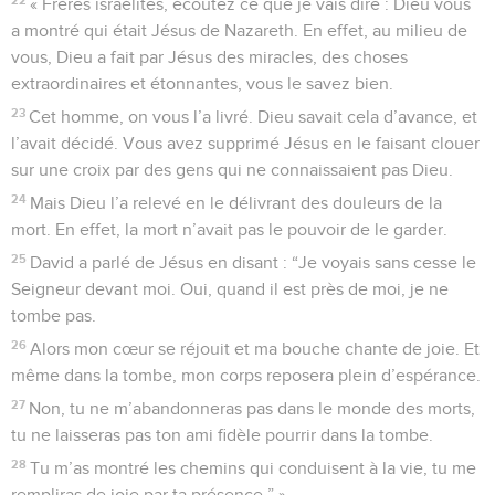
« Frères israélites, écoutez ce que je vais dire : Dieu vous
a montré qui était Jésus de Nazareth. En effet, au milieu de
vous, Dieu a fait par Jésus des miracles, des choses
extraordinaires et étonnantes, vous le savez bien.
23
Cet homme, on vous l’a livré. Dieu savait cela d’avance, et
l’avait décidé. Vous avez supprimé Jésus en le faisant clouer
sur une croix par des gens qui ne connaissaient pas Dieu.
24
Mais Dieu l’a relevé en le délivrant des douleurs de la
mort. En effet, la mort n’avait pas le pouvoir de le garder.
25
David a parlé de Jésus en disant : “Je voyais sans cesse le
Seigneur devant moi. Oui, quand il est près de moi, je ne
tombe pas.
26
Alors mon cœur se réjouit et ma bouche chante de joie. Et
même dans la tombe, mon corps reposera plein d’espérance.
27
Non, tu ne m’abandonneras pas dans le monde des morts,
tu ne laisseras pas ton ami fidèle pourrir dans la tombe.
28
Tu m’as montré les chemins qui conduisent à la vie, tu me
rempliras de joie par ta présence.” »