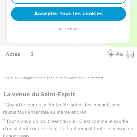
choisir. C’est Matthias qui est choisi, et on l’ajoute au groupe
Accepter tous les cookies
des onze apôtres.
© Société biblique française – Bibli’O, 2000, avec autorisation. Pour vous procurer
Tout refuser
une Bible imprimée, rendez-vous sur www.editionsbiblio.fr
Actes
2
Seuls les Évangiles sont disponibles en vidéo pour le moment.
La venue du Saint-Esprit
1
Quand le jour de la Pentecôte arrive, les croyants sont
réunis tous ensemble au même endroit.
2
Tout à coup un bruit vient du ciel. C’est comme le souffle
d’un violent coup de vent. Le bruit remplit toute la maison où
ils sont assis.