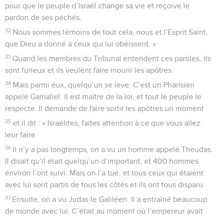
pour que le peuple d’Israël change sa vie et reçoive le
pardon de ses péchés.
32
Nous sommes témoins de tout cela, nous et l’Esprit Saint,
que Dieu a donné à ceux qui lui obéissent. »
33
Quand les membres du Tribunal entendent ces paroles, ils
sont furieux et ils veulent faire mourir les apôtres.
34
Mais parmi eux, quelqu’un se lève. C’est un Pharisien
appelé Gamaliel. Il est maître de la loi, et tout le peuple le
respecte. Il demande de faire sortir les apôtres un moment
35
et il dit : « Israélites, faites attention à ce que vous allez
leur faire.
36
Il n’y a pas longtemps, on a vu un homme appelé Theudas.
Il disait qu’il était quelqu’un d’important, et 400 hommes
environ l’ont suivi. Mais on l’a tué, et tous ceux qui étaient
avec lui sont partis de tous les côtés et ils ont tous disparu.
37
Ensuite, on a vu Judas le Galiléen. Il a entraîné beaucoup
de monde avec lui. C’était au moment où l’empereur avait