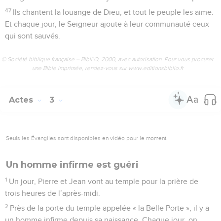
47
Ils chantent la louange de Dieu, et tout le peuple les aime.
Et chaque jour, le Seigneur ajoute à leur communauté ceux
qui sont sauvés.
© Société biblique française – Bibli’O, 2000, avec autorisation. Pour vous procurer
une Bible imprimée, rendez-vous sur www.editionsbiblio.fr
Actes
3
Seuls les Évangiles sont disponibles en vidéo pour le moment.
Un homme infirme est guéri
1
Un jour, Pierre et Jean vont au temple pour la prière de
trois heures de l’après-midi.
2
Près de la porte du temple appelée « la Belle Porte », il y a
un homme infirme depuis sa naissance. Chaque jour, on