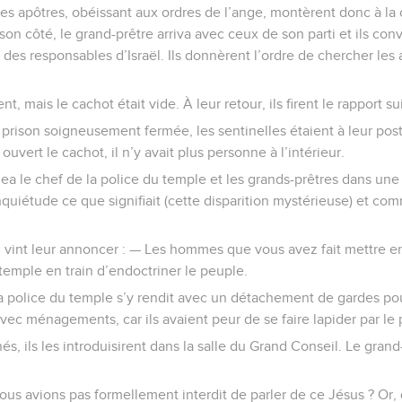
 les apôtres, obéissant aux ordres de l’ange, montèrent donc à la
son côté, le grand-prêtre arriva avec ceux de son parti et ils co
 des responsables d’Israël. Ils donnèrent l’ordre de chercher les 
nt, mais le cachot était vide. À leur retour, ils firent le rapport su
prison soigneusement fermée, les sentinelles étaient à leur post
vert le cachot, il n’y avait plus personne à l’intérieur.
a le chef de la police du temple et les grands-prêtres dans une 
uiétude ce que signifiait (cette disparition mystérieuse) et co
 vint leur annoncer : — Les hommes que vous avez fait mettre en
 temple en train d’endoctriner le peuple.
 la police du temple s’y rendit avec un détachement de gardes po
 avec ménagements, car ils avaient peur de se faire lapider par le
és, ils les introduisirent dans la salle du Grand Conseil. Le gran
ous avions pas formellement interdit de parler de ce Jésus ? Or,