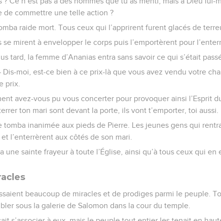
is ? Ce n’est pas à des hommes que tu as menti, mais à Dieu lu
 de commettre une telle action ?
mba raide mort. Tous ceux qui l’apprirent furent glacés de terre
se mirent à envelopper le corps puis l’emportèrent pour l’enterr
lus tard, la femme d’Ananias entra sans savoir ce qui s’était pass
— Dis-moi, est-ce bien à ce prix-là que vous avez vendu votre ch
e prix.
ment avez-vous pu vous concerter pour provoquer ainsi l’Esprit d
rrer ton mari sont devant la porte, ils vont t’emporter, toi aussi.
 tomba inanimée aux pieds de Pierre. Les jeunes gens qui rentra
 et l’enterrèrent aux côtés de son mari.
 une sainte frayeur à toute l’Église, ainsi qu’à tous ceux qui en 
acles
ssaient beaucoup de miracles et de prodiges parmi le peuple. To
bler sous la galerie de Salomon dans la cour du temple.
it s’associer à eux, mais le peuple tout entier les tenait en haut