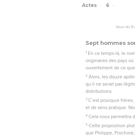
Actes
6
Seuls les É
Sept hommes sont
1
En ce temps-là, le nom
originaires des pays où 
ouvertement de ce que l
2
Alors, les douze apôt
qu’il ne serait pas lég
distributions.
3
C’est pourquoi frères,
et de sens pratique. No
4
Cela nous permettra de
5
Cette proposition plut
que Philippe, Prochore,