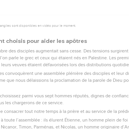
vangiles sont disponibles en vidéo pour le moment.
 choisis pour aider les apôtres
bre des disciples augmentait sans cesse. Des tensions surgirent e
l’on parle le grec et ceux qui étaient nés en Palestine. Les premi
eurs veuves étaient défavorisées lors des distributions quotidi
res convoquèrent une assemblée plénière des disciples et leur d
itime que nous délaissions la proclamation de la parole de Dieu 
 choisissez parmi vous sept hommes réputés, dignes de confiance,
us les chargerons de ce service.
 consacrer tout notre temps à la prière et au service de la prédi
 à toute l’assemblée : ils élurent Étienne, un homme plein de foi e
 Nicanor, Timon, Parménas, et Nicolas, un homme originaire d’An