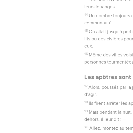
leurs louanges.
14
Un nombre toujours c
communauté.
15
On allait jusqu’à port
lits ou des civières po
eux.
16
Même des villes vois
personnes tourmentées p
Les apôtres sont
17
Alors, poussés par la 
d’agir.
18
Ils firent arrêter les
19
Mais pendant la nuit, 
dehors, il leur dit : —
20
Allez, montez au tem