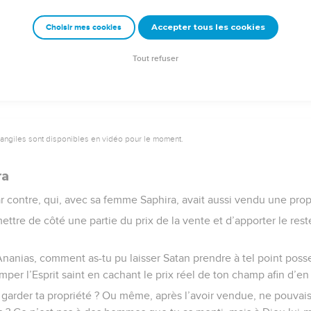
et en apporta le montant pour le mettre à la disposition des apôtre
Accepter tous les cookies
Choisir mes cookies
© 2013 - 2010 BLF Editions
Tout refuser
vangiles sont disponibles en vidéo pour le moment.
ra
r contre, qui, avec sa femme Saphira, avait aussi vendu une prop
ettre de côté une partie du prix de la vente et d’apporter le res
— Ananias, comment as-tu pu laisser Satan prendre à tel point pos
mper l’Esprit saint en cachant le prix réel de ton champ afin d’en
e garder ta propriété ? Ou même, après l’avoir vendue, ne pouvais