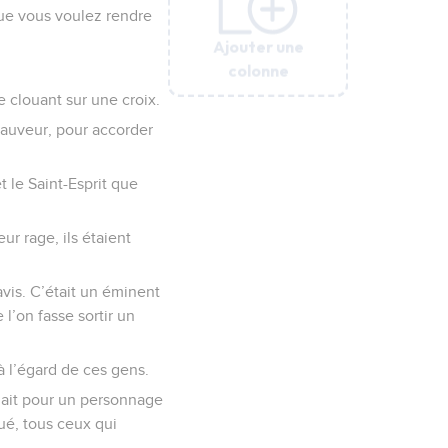
que vous voulez rendre
Ajouter une
Ajouter une
Ajouter une
Ajouter une
Ajouter une
colonne
colonne
colonne
colonne
colonne
e clouant sur une croix.
 Sauveur, pour accorder
 le Saint-Esprit que
r rage, ils étaient
vis. C’était un éminent
l’on fasse sortir un
 à l’égard de ces gens.
nnait pour un personnage
tué, tous ceux qui