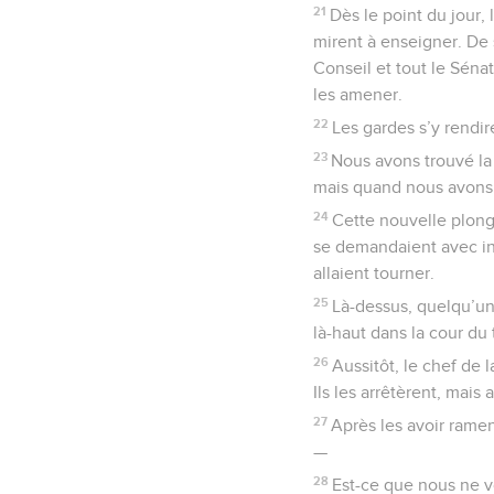
21
Dès le point du jour,
mirent à enseigner. De 
Conseil et tout le Sénat
les amener.
22
Les gardes s’y rendire
23
Nous avons trouvé la 
mais quand nous avons ou
24
Cette nouvelle plonge
se demandaient avec inq
allaient tourner.
25
Là-dessus, quelqu’un
là-haut dans la cour du
26
Aussitôt, le chef de
Ils les arrêtèrent, mais
27
Après les avoir ramen
—
28
Est-ce que nous ne v