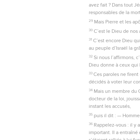
avez fait ? Dans tout 
responsables de la mor
29
Mais Pierre et les ap
30
C’est le Dieu de nos 
31
C’est encore Dieu qui
au peuple d’Israël la g
32
Si nous l’affirmons,
Dieu donne à ceux qui l
33
Ces paroles ne firent
décidés à voter leur c
34
Mais un membre du Co
docteur de la loi, jouis
instant les accusés,
35
puis il dit : — Homme
36
Rappelez-vous : il y
important. Il a entraîné
s’étaient ralliés à lui 