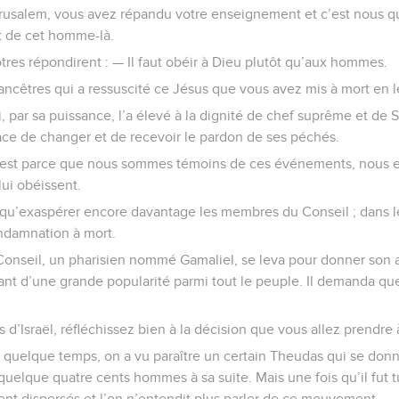
Jérusalem, vous avez répandu votre enseignement et c’est nous 
t de cet homme-là.
ôtres répondirent : — Il faut obéir à Dieu plutôt qu’aux hommes.
ancêtres qui a ressuscité ce Jésus que vous avez mis à mort en l
, par sa puissance, l’a élevé à la dignité de chef suprême et de
râce de changer et de recevoir le pardon de ses péchés.
 c’est parce que nous sommes témoins de ces événements, nous et
ui obéissent.
 qu’exaspérer encore davantage les membres du Conseil ; dans leu
ondamnation à mort.
nseil, un pharisien nommé Gamaliel, se leva pour donner son a
sant d’une grande popularité parmi tout le peuple. Il demanda que 
s d’Israël, réfléchissez bien à la décision que vous allez prendre
 a quelque temps, on a vu paraître un certain Theudas qui se do
 quelque quatre cents hommes à sa suite. Mais une fois qu’il fut 
furent dispersés et l’on n’entendit plus parler de ce mouvement.