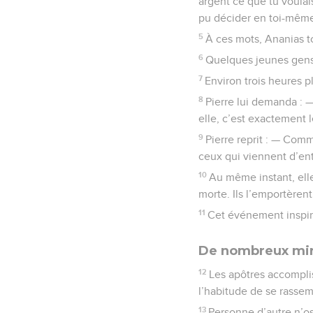
argent ce que tu voula
pu décider en toi-même
5
À ces mots, Ananias to
6
Quelques jeunes gens 
7
Environ trois heures p
8
Pierre lui demanda : 
elle, c’est exactement l
9
Pierre reprit : — Com
ceux qui viennent d’ente
10
Au même instant, elle
morte. Ils l’emportèrent
11
Cet événement inspira
De nombreux mir
12
Les apôtres accompli
l’habitude de se rassem
13
Personne d’autre n’osa