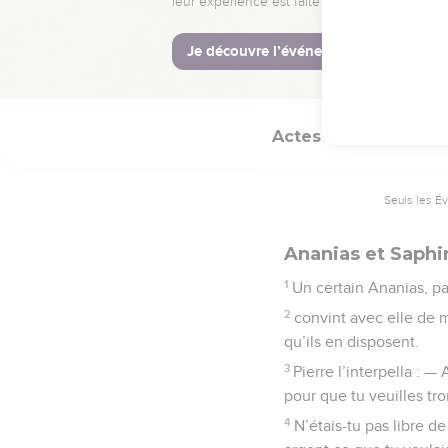
37
Il vendit son terrain 
Actes
5
Seuls les É
Ananias et Saphi
1
Un certain Ananias, pa
2
convint avec elle de m
qu’ils en disposent.
3
Pierre l’interpella : 
pour que tu veuilles tro
4
N’étais-tu pas libre d