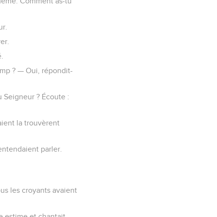
i-même. Comment as-tu
ur.
er.
é.
amp ? — Oui, répondit-
u Seigneur ? Écoute :
ient la trouvèrent
entendaient parler.
us les croyants avaient
e estime et chantait