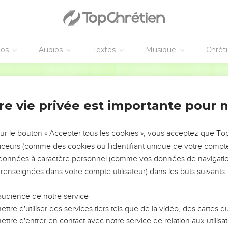
u’il se produise des guérisons, des miracles et d’autres signes d
eur Jésus.
e prier, la terre se mit à trembler sous leurs pieds à l’endroit où 
éos
Audios
Textes
Musique
Chrét
Saint-Esprit et se mirent à annoncer la parole de Dieu avec une 
Parole Vivante
tagent leurs biens entre eux
t devenus croyants, malgré leur grand nombre, étaient un cœur
re vie privée est importante pour 
iétaire de ses biens : tout ce qu’ils avaient était mis en commun.
e de persuasion, les apôtres continuaient à rendre témoignage à
sur le bouton « Accepter tous les cookies », vous acceptez que T
râce de Dieu agissait visiblement avec eux tous.
traceurs (comme des cookies ou l'identifiant unique de votre compte 
 n’était dans le besoin, car ceux qui possédaient des champs ou
s données à caractère personnel (comme vos données de navigatio
 renseignées dans votre compte utilisateur) dans les buts suivants 
produit aux apôtres pour qu’ils en disposent librement. Ceux-ci le
vait ce dont il avait besoin.
audience de notre service
exemple, un nommé Joseph possédait un terrain. C’était un lévite
ttre d'utiliser des services tiers tels que de la vidéo, des cartes
ient Barnabas, c’est-à-dire celui qui console et encourage.
ttre d'entrer en contact avec notre service de relation aux utilisat