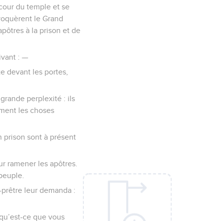
 cour du temple et se
nvoquèrent le Grand
apôtres à la prison et de
ivant : —
e devant les portes,
grande perplexité : ils
mment les choses
 prison sont à présent
ur ramener les apôtres.
 peuple.
d-prêtre leur demanda :
 qu’est-ce que vous