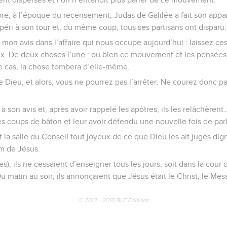
, à l’époque du recensement, Judas de Galilée a fait son apparit
a péri à son tour et, du même coup, tous ses partisans ont disparu.
 mon avis dans l’affaire qui nous occupe aujourd’hui : laissez ces
x. De deux choses l’une : ou bien ce mouvement et les pensées q
 cas, la chose tombera d’elle-même.
e Dieu, et alors, vous ne pourrez pas l’arrêter. Ne courez donc pa
à son avis et, après avoir rappelé les apôtres, ils les relâchèren
des coups de bâton et leur avoir défendu une nouvelle fois de pa
 la salle du Conseil tout joyeux de ce que Dieu les ait jugés dign
m de Jésus.
s), ils ne cessaient d’enseigner tous les jours, soit dans la cour 
u matin au soir, ils annonçaient que Jésus était le Christ, le Mes
© 2013 - 2010 BLF Editions