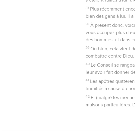
37
Plus récemment encore
bien des gens à lui. Il 
38
À présent donc, voici
vous occupez plus d’eu
des hommes, et dans ce
39
Ou bien, cela vient d
combattre contre Dieu.
40
Le Conseil se rangea 
leur avoir fait donner 
41
Les apôtres quittèrent
humiliés à cause du no
42
Et (malgré les menace
maisons particulières. D