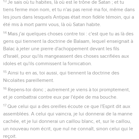
13
Je sais où tu habites, là où est le trône de Satan ; et tu
tiens ferme mon nom, et tu n'as pas renié ma foi, même dans
les jours dans lesquels Antipas était mon fidèle témoin, qui a
été mis à mort parmi vous, là où Satan habite.
14
Mais j'ai quelques choses contre toi : c'est que tu as là des
gens qui tiennent la doctrine de Balaam, lequel enseignait à
Balac à jeter une pierre d'achoppement devant les fils
d'Israël, pour qu'ils mangeassent des choses sacrifiées aux
idoles et qu'ils commissent la fornication.
15
Ainsi tu en as, toi aussi, qui tiennent la doctrine des
Nicolaïtes pareillement.
16
Repens-toi donc ; autrement je viens à toi promptement,
et je combattrai contre eux par l'épée de ma bouche.
17
Que celui qui a des oreilles écoute ce que l'Esprit dit aux
assemblées. A celui qui vaincra, je lui donnerai de la manne
cachée, et je lui donnerai un caillou blanc, et, sur le caillou,
un nouveau nom écrit, que nul ne connaît, sinon celui qui le
reçoit.