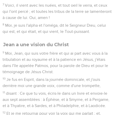
7
Voici, il vient avec les nuées, et tout oeil le verra, et ceux
qui l'ont percé ; et toutes les tribus de la terre se lamenteront
à cause de lui. Oui, amen !
8
Moi, je suis l'alpha et l'oméga, dit le Seigneur Dieu, celui
qui est, et qui était, et qui vient, le Tout-puissant.
Jean a une vision du Christ
9
Moi, Jean, qui suis votre frère et qui ai part avec vous à la
tribulation et au royaume et à la patience en Jésus, j'étais
dans l'île appelée Patmos, pour la parole de Dieu et pour le
témoignage de Jésus Christ.
10
Je fus en Esprit, dans la journée dominicale, et j'ouïs
derrière moi une grande voix, comme d'une trompette,
11
disant : Ce que tu vois, écris-le dans un livre et envoie-le
aux sept assemblées : à Éphèse, et à Smyrne, et à Pergame,
et à Thyatire, et à Sardes, et à Philadelphie, et à Laodicée.
12
Et je me retournai pour voir la voix qui me parlait ; et,