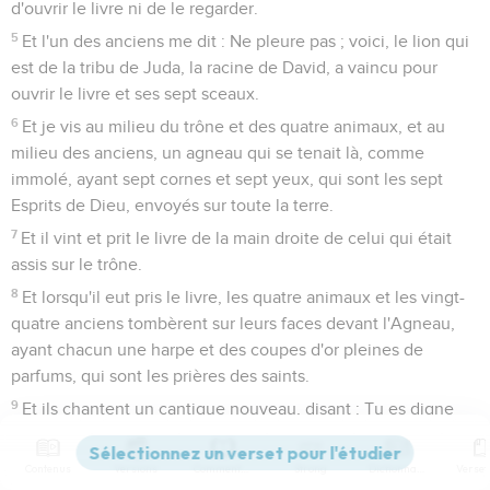
d'ouvrir le livre ni de le regarder.
5
Et l'un des anciens me dit : Ne pleure pas ; voici, le lion qui
est de la tribu de Juda, la racine de David, a vaincu pour
ouvrir le livre et ses sept sceaux.
6
Et je vis au milieu du trône et des quatre animaux, et au
milieu des anciens, un agneau qui se tenait là, comme
immolé, ayant sept cornes et sept yeux, qui sont les sept
Esprits de Dieu, envoyés sur toute la terre.
7
Et il vint et prit le livre de la main droite de celui qui était
assis sur le trône.
8
Et lorsqu'il eut pris le livre, les quatre animaux et les vingt-
quatre anciens tombèrent sur leurs faces devant l'Agneau,
ayant chacun une harpe et des coupes d'or pleines de
parfums, qui sont les prières des saints.
9
Et ils chantent un cantique nouveau, disant : Tu es digne
de prendre le livre, et d'en ouvrir les sceaux ; car tu as été
immolé, et tu as acheté pour Dieu par ton sang, de toute
Contenus
Versions
Commentaires
Strong
Dictionnaire
tribu, et langue, et peuple, et nation ;