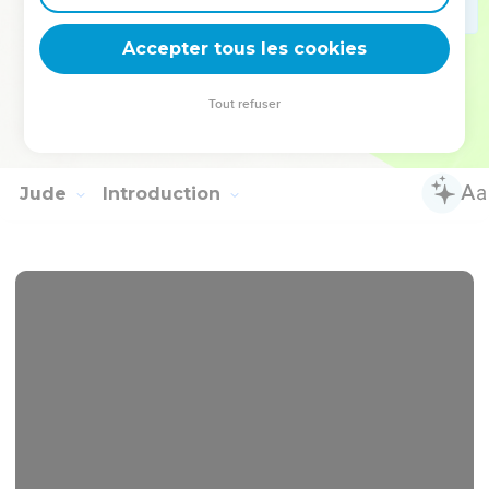
13
J'avais beaucoup de choses à t'écrire, mais je ne veux pas
Accepter tous les cookies
t'écrire avec l'encre et la plume,
14
mais j'espère te voir bientôt et nous parlerons bouche à
Tout refuser
bouche. Paix te soit. (1 : 15) Les amis te saluent. Salue les
amis, chacun par son nom.
Jude
Introduction