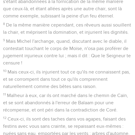
s'étant abandonnées à la fornication de la même manière
que ceux-là, et étant allées après une autre chair, sont là
comme exemple, subissant la peine d'un feu éternel.
8
De la même manière cependant, ces rêveurs aussi souillent
la chair, et méprisent la domination, et injurient les dignités.
9
Mais Michel l'archange, quand, discutant avec le diable, il
contestait touchant le corps de Moïse, n'osa pas proférer de
jugement injurieux contre lui ; mais il dit : Que le Seigneur te
censure !
10
Mais ceux-ci, ils injurient tout ce qu'ils ne connaissent pas,
et se corrompent dans tout ce qu'ils comprennent
naturellement comme des bêtes sans raison.
11
Malheur à eux, car ils ont marché dans le chemin de Caïn,
et se sont abandonnés à l'erreur de Balaam pour une
récompense, et ont péri dans la contradiction de Coré.
12
Ceux-ci, ils sont des taches dans vos agapes, faisant des
festins avec vous sans crainte, se repaissant eux-mêmes :
nuées sans eau, emportées par les vents ; arbres d'automne,