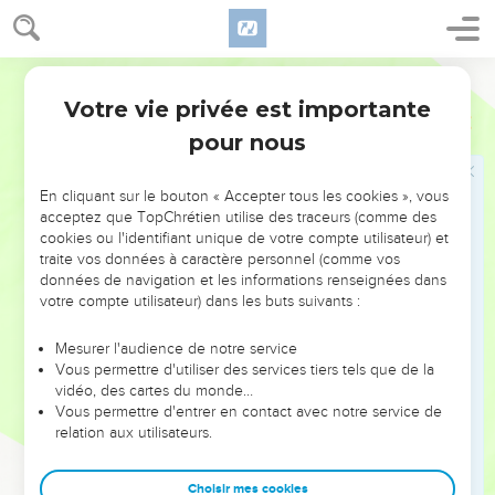
nous coopérions avec la vérité.
Darby
Diotrèphe et Démétrius
Votre vie privée est importante
3 Jean
1
9
J'ai écrit quelque chose à l'assemblée ; mais Diotrèphe, qui
pour nous
aime à être le premier parmi eux, ne nous reçoit pas ;
10
c'est pourquoi, si je viens, je me souviendrai des oeuvres
En cliquant sur le bouton « Accepter tous les cookies », vous
qu'il fait en débitant de méchantes paroles contre nous ; et,
acceptez que TopChrétien utilise des traceurs (comme des
non content de cela, lui-même il ne reçoit pas les frères et il
cookies ou l'identifiant unique de votre compte utilisateur) et
empêche ceux qui veulent les recevoir, et les chasse de
traite vos données à caractère personnel (comme vos
données de navigation et les informations renseignées dans
l'assemblée.
votre compte utilisateur) dans les buts suivants :
11
Bien-aimé, n'imite pas le mal, mais le bien. Celui qui fait le
bien est de Dieu ; celui qui fait le mal n'a pas vu Dieu.
Mesurer l'audience de notre service
Vous permettre d'utiliser des services tiers tels que de la
12
Démétrius a le témoignage de tous et de la vérité elle-
vidéo, des cartes du monde…
même ; et nous aussi, nous lui rendons témoignage : et tu
Vous permettre d'entrer en contact avec notre service de
sais que notre témoignage est vrai.
relation aux utilisateurs.
Salutations finales
Choisir mes cookies