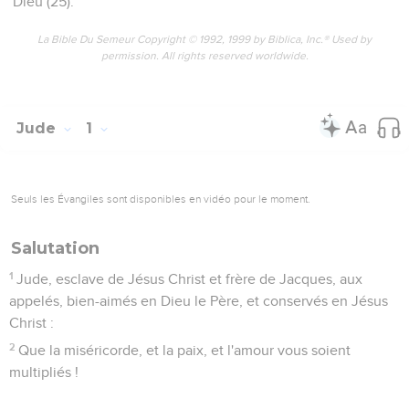
Dieu (25).
La Bible Du Semeur Copyright © 1992, 1999 by Biblica, Inc.® Used by
permission. All rights reserved worldwide.
Jude
1
Seuls les Évangiles sont disponibles en vidéo pour le moment.
Salutation
1
Jude, esclave de Jésus Christ et frère de Jacques, aux
appelés, bien-aimés en Dieu le Père, et conservés en Jésus
Christ :
2
Que la miséricorde, et la paix, et l'amour vous soient
multipliés !