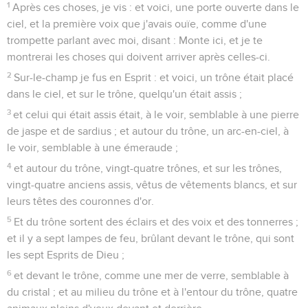
1
Après ces choses, je vis : et voici, une porte ouverte dans le
ciel, et la première voix que j'avais ouïe, comme d'une
trompette parlant avec moi, disant : Monte ici, et je te
montrerai les choses qui doivent arriver après celles-ci.
2
Sur-le-champ je fus en Esprit : et voici, un trône était placé
dans le ciel, et sur le trône, quelqu'un était assis ;
3
et celui qui était assis était, à le voir, semblable à une pierre
de jaspe et de sardius ; et autour du trône, un arc-en-ciel, à
le voir, semblable à une émeraude ;
4
et autour du trône, vingt-quatre trônes, et sur les trônes,
vingt-quatre anciens assis, vêtus de vêtements blancs, et sur
leurs têtes des couronnes d'or.
5
Et du trône sortent des éclairs et des voix et des tonnerres ;
et il y a sept lampes de feu, brûlant devant le trône, qui sont
les sept Esprits de Dieu ;
6
et devant le trône, comme une mer de verre, semblable à
du cristal ; et au milieu du trône et à l'entour du trône, quatre