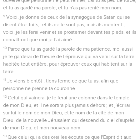
ouverte que personne ne peut fermer, car tu as peu de force,
et tu as gardé ma parole, et tu n'as pas renié mon nom.
9
Voici, je donne de ceux de la synagogue de Satan qui se
disent être Juifs, -et ils ne le sont pas, mais ils mentent ;
voici, je les ferai venir et se prosterner devant tes pieds, et ils
connaîtront que moi je t'ai aimé.
10
Parce que tu as gardé la parole de ma patience, moi aussi
je te garderai de l'heure de l'épreuve qui va venir sur la terre
habitée tout entière, pour éprouver ceux qui habitent sur la
terre.
11
Je viens bientôt ; tiens ferme ce que tu as, afin que
personne ne prenne ta couronne.
12
Celui qui vaincra, je le ferai une colonne dans le temple
de mon Dieu, et il ne sortira plus jamais dehors ; et j'écrirai
sur lui le nom de mon Dieu, et le nom de la cité de mon
Dieu, de la nouvelle Jérusalem qui descend du ciel d'auprès
de mon Dieu, et mon nouveau nom.
13
Que celui qui a des oreilles écoute ce que l'Esprit dit aux