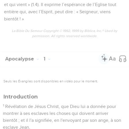
et qui vient » (1.4). Il exprime l’espérance de l’Eglise tout
entière qui, avec l’Esprit, peut dire : « Seigneur, viens
bientôt ! »
La Bible Du Semeur Copyright © 1992, 1999 by Biblica, Inc.® Used by
permission. All rights reserved worldwide.
Apocalypse
1
Seuls les Évangiles sont disponibles en vidéo pour le moment.
Introduction
1
Révélation de Jésus Christ, que Dieu lui a donnée pour
montrer à ses esclaves les choses qui doivent arriver
bientôt ; et il l'a signifiée, en l'envoyant par son ange, à son
esclave Jean,