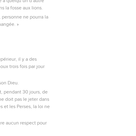
re à quelqu’un d’autre
s la fosse aux lions.
n, personne ne pourra la
hangée. »
périeur, il y a des
ux trois fois par jour
 son Dieu.
dit, pendant 30 jours, de
ne doit pas le jeter dans
s et les Perses, la loi ne
ntre aucun respect pour