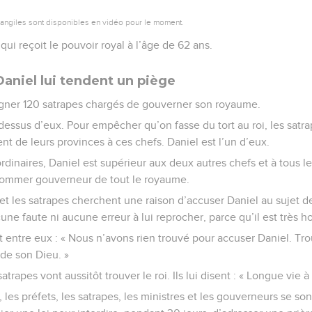
vangiles sont disponibles en vidéo pour le moment.
qui reçoit le pouvoir royal à l’âge de 62 ans.
aniel lui tendent un piège
igner 120 satrapes chargés de gouverner son royaume.
u-dessus d’eux. Pour empêcher qu’on fasse du tort au roi, les satr
 de leurs provinces à ces chefs. Daniel est l’un d’eux.
ordinaires, Daniel est supérieur aux deux autres chefs et à tous le
 nommer gouverneur de tout le royaume.
 et les satrapes cherchent une raison d’accuser Daniel au sujet d
une faute ni aucune erreur à lui reprocher, parce qu’il est très h
entre eux : « Nous n’avons rien trouvé pour accuser Daniel. Tr
i de son Dieu. »
trapes vont aussitôt trouver le roi. Ils lui disent : « Longue vie à t
les préfets, les satrapes, les ministres et les gouverneurs se sont