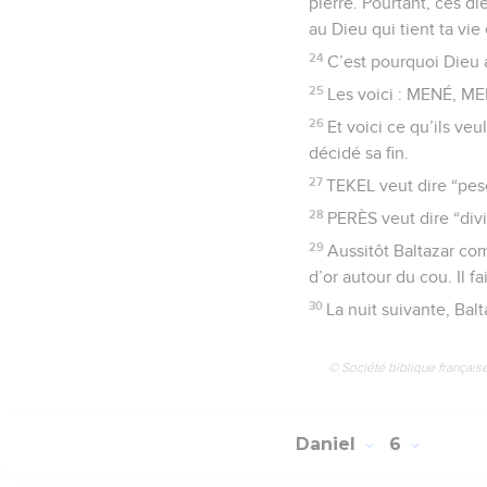
pierre. Pourtant, ces di
au Dieu qui tient ta vie
24
C’est pourquoi Dieu 
25
Les voici : MENÉ, M
26
Et voici ce qu’ils ve
décidé sa fin.
27
TEKEL veut dire “pesé
28
PERÈS veut dire “divi
29
Aussitôt Baltazar co
d’or autour du cou. Il 
30
La nuit suivante, Balt
© Société biblique français
Daniel
6