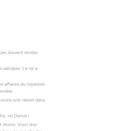
apes doivent rendre
s satrapes. Le roi a
es affaires du royaume.
onnête.
ouvons une raison dans
oi, roi Darius !
 réunis. Voici leur