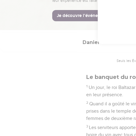
© Société biblique français
Daniel
5
Seuls les É
Le banquet du ro
1
Un jour, le roi Baltaza
en leur présence.
2
Quand il a goûté le v
prises dans le temple d
femmes de deuxième ra
3
Les serviteurs apport
boire du vin avec tous c