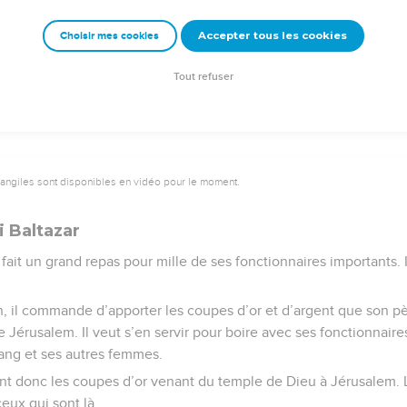
Accepter tous les cookies
Choisir mes cookies
e – Bibli’O, 2000, avec autorisation. Pour vous procurer une Bible imprimée, rendez-vo
Tout refuser
vangiles sont disponibles en vidéo pour le moment.
i Baltazar
r fait un grand repas pour mille de ses fonctionnaires importants. 
in, il commande d’apporter les coupes d’or et d’argent que son
e Jérusalem. Il veut s’en servir pour boire avec ses fonctionnaire
ng et ses autres femmes.
ent donc les coupes d’or venant du temple de Dieu à Jérusalem. L
eux qui sont là.