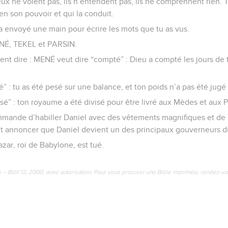
eux ne voient pas, ils n’entendent pas, ils ne comprennent rien. 
 en son pouvoir et qui la conduit.
a envoyé une main pour écrire les mots que tu as vus.
ENÉ, TEKEL et PARSIN.
ulent dire : MENÉ veut dire “compté” : Dieu a compté les jours de t
” : tu as été pesé sur une balance, et ton poids n’a pas été jugé 
sé” : ton royaume a été divisé pour être livré aux Mèdes et aux P
mmande d’habiller Daniel avec des vêtements magnifiques et de l
fait annoncer que Daniel devient un des principaux gouverneurs 
azar, roi de Babylone, est tué.
e – Bibli’O, 2000, avec autorisation. Pour vous procurer une Bible imprimée, rendez-vo