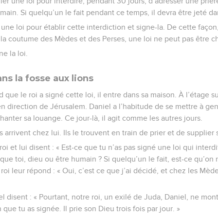
lier une loi pour interdire, pendant 30 jours, d’adresser une priè
main. Si quelqu’un le fait pendant ce temps, il devra être jeté dan
 une loi pour établir cette interdiction et signe-la. De cette faço
 la coutume des Mèdes et des Perses, une loi ne peut pas être c
ne la loi.
ans la fosse aux lions
ue le roi a signé cette loi, il entre dans sa maison. À l’étage su
en direction de Jérusalem. Daniel a l’habitude de se mettre à geno
hanter sa louange. Ce jour-là, il agit comme les autres jours.
 arrivent chez lui. Ils le trouvent en train de prier et de supplier
roi et lui disent : « Est-ce que tu n’as pas signé une loi qui inter
que toi, dieu ou être humain ? Si quelqu’un le fait, est-ce qu’on 
 roi leur répond : « Oui, c’est ce que j’ai décidé, et chez les Mède
 disent : « Pourtant, notre roi, un exilé de Juda, Daniel, ne mo
n que tu as signée. Il prie son Dieu trois fois par jour. »