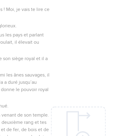
! Moi, je vais te lire ce
glorieux.
s les pays et parlant
oulait, il élevait ou
 son siège royal et il a
rmi les ânes sauvages, il
a a duré jusqu’au
l donne le pouvoir royal
inué.
es venant de son temple.
e deuxième rang et tes
et de fer, de bois et de