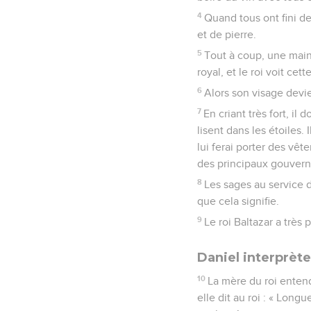
4
Quand tous ont fini de
et de pierre.
5
Tout à coup, une main
royal, et le roi voit cett
6
Alors son visage devie
7
En criant très fort, il
lisent dans les étoiles. 
lui ferai porter des vêt
des principaux gouvern
8
Les sages au service d
que cela signifie.
9
Le roi Baltazar a très
Daniel interprète
10
La mère du roi entend 
elle dit au roi : « Long