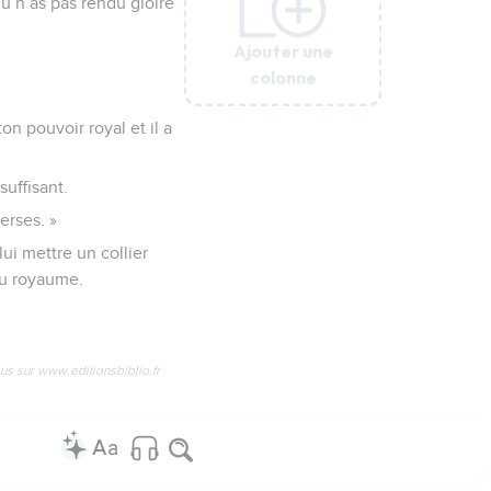
Tu n’as pas rendu gloire
Ajouter une
Ajouter une
Ajouter une
Ajouter une
Ajouter une
Ajouter une
colonne
colonne
colonne
colonne
colonne
colonne
on pouvoir royal et il a
suffisant.
erses. »
ui mettre un collier
du royaume.
us sur www.editionsbiblio.fr