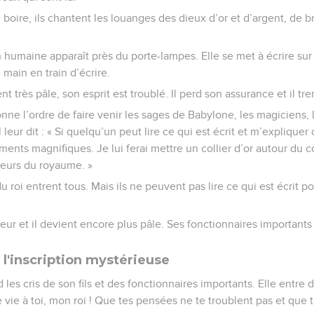
 boire, ils chantent les louanges des dieux d’or et d’argent, de b
 humaine apparaît près du porte-lampes. Elle se met à écrire sur 
e main en train d’écrire.
nt très pâle, son esprit est troublé. Il perd son assurance et il tr
 donne l’ordre de faire venir les sages de Babylone, les magiciens,
Il leur dit : « Si quelqu’un peut lire ce qui est écrit et m’expliquer 
ements magnifiques. Je lui ferai mettre un collier d’or autour du c
eurs du royaume. »
u roi entrent tous. Mais ils ne peuvent pas lire ce qui est écrit p
 peur et il devient encore plus pâle. Ses fonctionnaires importants
 l'inscription mystérieuse
les cris de son fils et des fonctionnaires importants. Elle entre 
ue vie à toi, mon roi ! Que tes pensées ne te troublent pas et que