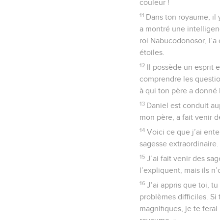
couleur !
11
Dans ton royaume, il 
a montré une intelligen
roi Nabucodonosor, l’a 
étoiles.
12
Il possède un esprit ex
comprendre les question
à qui ton père a donné l
13
Daniel est conduit aup
mon père, a fait venir 
14
Voici ce que j’ai ente
sagesse extraordinaire.
15
J’ai fait venir des sa
l’expliquent, mais ils n’
16
J’ai appris que toi, 
problèmes difficiles. Si 
magnifiques, je te fera