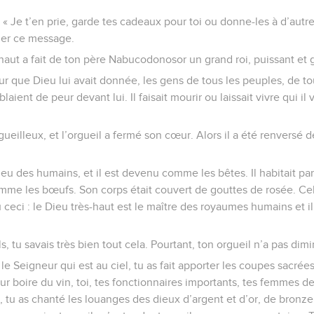
 « Je t’en prie, garde tes cadeaux pour toi ou donne-les à d’autres 
quer ce message.
-haut a fait de ton père Nabucodonosor un grand roi, puissant et 
r que Dieu lui avait donnée, les gens de tous les peuples, de tou
aient de peur devant lui. Il faisait mourir ou laissait vivre qui il v
ueilleux, et l’orgueil a fermé son cœur. Alors il a été renversé de
lieu des humains, et il est devenu comme les bêtes. Il habitait pa
mme les bœufs. Son corps était couvert de gouttes de rosée. Cel
ceci : le Dieu très-haut est le maître des royaumes humains et i
fils, tu savais très bien tout cela. Pourtant, ton orgueil n’a pas dim
 le Seigneur qui est au ciel, tu as fait apporter les coupes sacré
ur boire du vin, toi, tes fonctionnaires importants, tes femmes d
 tu as chanté les louanges des dieux d’argent et d’or, de bronze 