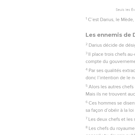
Seuls les É
1
C’est Darius, le Mède, 
Les ennemis de D
2
Darius décide de dés
3
Il place trois chefs a
compte du gouvernement
4
Par ses qualités extra
donc l’intention de le
5
Alors les autres chefs
Mais ils ne trouvent auc
6
Ces hommes se disent 
sa façon d’obéir à la lo
7
Les deux chefs et les sa
8
Les chefs du royaume, 