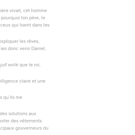
 père vivait, cet homme
 pourquoi ton père, le
ceux qui lisent dans les
 expliquer les rêves,
ais donc venir Daniel,
uif exilé que le roi,
elligence claire et une
is qu’ils me
 des solutions aux
i porter des vêtements
rincipaux gouverneurs du