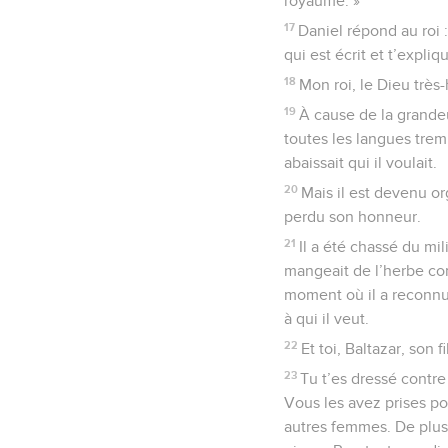
royaume. »
17
Daniel répond au roi :
qui est écrit et t’expli
18
Mon roi, le Dieu très
19
À cause de la grandeu
toutes les langues trembl
abaissait qui il voulait.
20
Mais il est devenu org
perdu son honneur.
21
Il a été chassé du mi
mangeait de l’herbe co
moment où il a reconnu 
à qui il veut.
22
Et toi, Baltazar, son 
23
Tu t’es dressé contre
Vous les avez prises po
autres femmes. De plus,