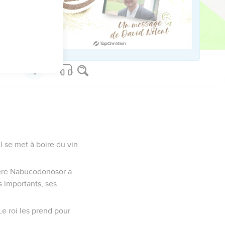
us sur www.editionsbiblio.fr
Il se met à boire du vin
 père Nabucodonosor a
s importants, ses
e roi les prend pour