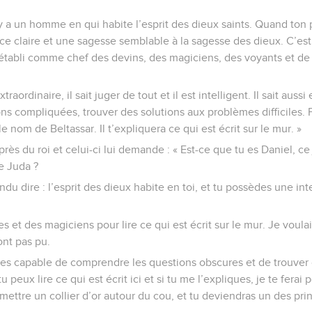
y a un homme en qui habite l’esprit des dieux saints. Quand ton
ce claire et une sagesse semblable à la sagesse des dieux. C’est
établi comme chef des devins, des magiciens, des voyants et de 
traordinaire, il sait juger de tout et il est intelligent. Il sait aussi
s compliquées, trouver des solutions aux problèmes difficiles. F
e nom de Beltassar. Il t’expliquera ce qui est écrit sur le mur. »
rès du roi et celui-ci lui demande : « Est-ce que tu es Daniel, ce j
de Juda ?
ndu dire : l’esprit des dieux habite en toi, et tu possèdes une int
ges et des magiciens pour lire ce qui est écrit sur le mur. Je voula
ont pas pu.
tu es capable de comprendre les questions obscures et de trouver
tu peux lire ce qui est écrit ici et si tu me l’expliques, je te fera
i mettre un collier d’or autour du cou, et tu deviendras un des p