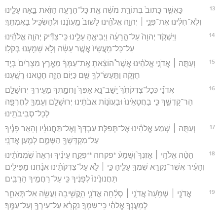
13
כַּאֲשֶׁ֤ר כָּתוּב֙ בְּתוֹרַ֣ת מֹשֶׁ֔ה אֵ֛ת כָּל־הָרָעָ֥ה הַזֹּ֖את בָּ֣אָה עָלֵ֑ינוּ
וְלֹֽא־חִלִּ֜ינוּ אֶת־פְּנֵ֣י ׀ יְהוָ֣ה אֱלֹהֵ֗ינוּ לָשׁוּב֙ מֵֽעֲוֺנֵ֔נוּ וּלְהַשְׂכִּ֖יל בַּאֲמִתֶּֽךָ׃
14
וַיִּשְׁקֹ֤ד יְהוָה֙ עַל־הָ֣רָעָ֔ה וַיְבִיאֶ֖הָ עָלֵ֑ינוּ כִּֽי־צַדִּ֞יק יְהוָ֣ה אֱלֹהֵ֗ינוּ
עַל־כָּל־מַֽעֲשָׂיו֙ אֲשֶׁ֣ר עָשָׂ֔ה וְלֹ֥א שָׁמַ֖עְנוּ בְּקֹלֽוֹ׃
15
וְעַתָּ֣ה ׀ אֲדֹנָ֣י אֱלֹהֵ֗ינוּ אֲשֶׁר֩ הוֹצֵ֨אתָ אֶֽת־עַמְּךָ֜ מֵאֶ֤רֶץ מִצְרַ֙יִם֙ בְּיָ֣ד
חֲזָקָ֔ה וַתַּֽעַשׂ־לְךָ֥ שֵׁ֖ם כַּיּ֣וֹם הַזֶּ֑ה חָטָ֖אנוּ רָשָֽׁעְנוּ׃
16
אֲדֹנָ֗י כְּכָל־צִדְקֹתֶ֙ךָ֙ יָֽשָׁב־נָ֤א אַפְּךָ֙ וַחֲמָ֣תְךָ֔ מֵעִֽירְךָ֥ יְרוּשָׁלִַ֖ם
הַר־קָדְשֶׁ֑ךָ כִּ֤י בַחֲטָאֵ֙ינוּ֙ וּבַעֲוֺנ֣וֹת אֲבֹתֵ֔ינוּ יְרוּשָׁלִַ֧ם וְעַמְּךָ֛ לְחֶרְפָּ֖ה
לְכָל־סְבִיבֹתֵֽינוּ׃
17
וְעַתָּ֣ה ׀ שְׁמַ֣ע אֱלֹהֵ֗ינוּ אֶל־תְּפִלַּ֤ת עַבְדְּךָ֙ וְאֶל־תַּ֣חֲנוּנָ֔יו וְהָאֵ֣ר פָּנֶ֔יךָ
עַל־מִקְדָּשְׁךָ֖ הַשָּׁמֵ֑ם לְמַ֖עַן אֲדֹנָֽי׃
18
הַטֵּ֨ה אֱלֹהַ֥י ׀ אָזְנְךָ֮ וּֽשֲׁמָע֒ *פקחה **פְּקַ֣ח עֵינֶ֗יךָ וּרְאֵה֙ שֹֽׁמְמֹתֵ֔ינוּ
וְהָעִ֕יר אֲשֶׁר־נִקְרָ֥א שִׁמְךָ֖ עָלֶ֑יהָ כִּ֣י ׀ לֹ֣א עַל־צִדְקֹתֵ֗ינוּ אֲנַ֨חְנוּ מַפִּילִ֤ים
תַּחֲנוּנֵ֙ינוּ֙ לְפָנֶ֔יךָ כִּ֖י עַל־רַחֲמֶ֥יךָ הָרַבִּֽים׃
19
אֲדֹנָ֤י ׀ שְׁמָ֙עָה֙ אֲדֹנָ֣י ׀ סְלָ֔חָה אֲדֹנָ֛י הַֽקֲשִׁ֥יבָה וַעֲשֵׂ֖ה אַל־תְּאַחַ֑ר
לְמַֽעֲנְךָ֣ אֱלֹהַ֔י כִּֽי־שִׁמְךָ֣ נִקְרָ֔א עַל־עִירְךָ֖ וְעַל־עַמֶּֽךָ׃