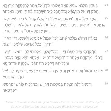
24
בֵּאדַ֣יִן מַלְכָּ֗א שַׂגִּיא֙ טְאֵ֣ב עֲל֔וֹהִי וּלְדָ֣נִיֵּ֔אל אֲמַ֖ר לְהַנְסָקָ֣ה מִן־גֻּבָּ֑א
וְהֻסַּ֨ק דָּנִיֵּ֜אל מִן־גֻּבָּ֗א וְכָל־חֲבָל֙ לָא־הִשְׁתְּכַ֣ח בֵּ֔הּ דִּ֖י הֵימִ֥ן בֵּאלָהֵֽהּ׃
25
וַאֲמַ֣ר מַלְכָּ֗א וְהַיְתִ֞יו גֻּבְרַיָּ֤א אִלֵּךְ֙ דִּֽי־אֲכַ֤לוּ קַרְצ֙וֹהִי֙ דִּ֣י דָֽנִיֵּ֔אל וּלְגֹ֤ב
אַרְיָוָתָא֙ רְמ֔וֹ אִנּ֖וּן בְּנֵיה֣וֹן וּנְשֵׁיה֑וֹן וְלָֽא־מְט֞וֹ לְאַרְעִ֣ית גֻּבָּ֗א עַ֠ד דִּֽי־שְׁלִ֤טֽוּ
בְהוֹן֙ אַרְיָ֣וָתָ֔א וְכָל־גַּרְמֵיה֖וֹן הַדִּֽקוּ׃
26
בֵּאדַ֜יִן דָּרְיָ֣וֶשׁ מַלְכָּ֗א כְּ֠תַב לְֽכָל־עַֽמְמַיָּ֞א אֻמַיָּ֧א וְלִשָּׁנַיָּ֛א דִּֽי־*דארין
**דָיְרִ֥ין בְּכָל־אַרְעָ֖א שְׁלָמְכ֥וֹן יִשְׂגֵּֽא׃
27
מִן־קֳדָמַי֮ שִׂ֣ים טְעֵם֒ דִּ֣י ׀ בְּכָל־שָׁלְטָ֣ן מַלְכוּתִ֗י לֶהֱוֺ֤ן *זאעין **זָיְעִין֙
וְדָ֣חֲלִ֔ין מִן־קֳדָ֖ם אֱלָהֵ֣הּ דִּי־דָֽנִיֵּ֑אל דִּי־ה֣וּא ׀ אֱלָהָ֣א חַיָּ֗א וְקַיָּם֙ לְעָ֣לְמִ֔ין
וּמַלְכוּתֵהּ֙ דִּֽי־לָ֣א תִתְחַבַּ֔ל וְשָׁלְטָנֵ֖הּ עַד־סוֹפָֽא׃
28
מְשֵׁיזִ֣ב וּמַצִּ֗ל וְעָבֵד֙ אָתִ֣ין וְתִמְהִ֔ין בִּשְׁמַיָּ֖א וּבְאַרְעָ֑א דִּ֚י שֵׁיזִ֣יב לְדָֽנִיֵּ֔אל
מִן־יַ֖ד אַרְיָוָתָֽא׃
29
וְדָנִיֵּ֣אל דְּנָ֔ה הַצְלַ֖ח בְּמַלְכ֣וּת דָּרְיָ֑וֶשׁ וּבְמַלְכ֖וּת כּ֥וֹרֶשׁ *פרסיא
**פָּרְסָאָֽה׃
Hébreu : © Westminster Leningrad Codex - tanach.us --- Grec : © 2010 by the
Society of Biblical Literature and Logos Bible Software - sblgnt.com