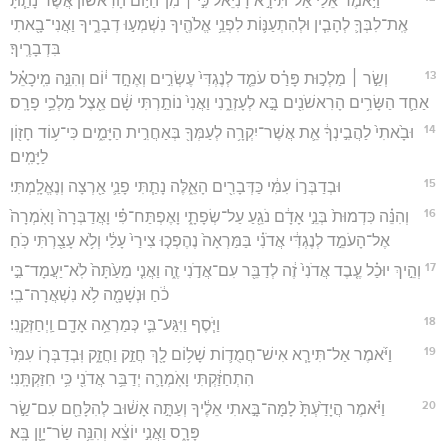
וַיֹּ֣אמֶר אֵלַי֮ אַל־תִּירָ֣א דָנִיֵּאל֒ כִּ֣י ׀ מִן־הַיּ֣וֹם הָרִאשׁ֗וֹן אֲשֶׁ֨ר נָתַ֧תָּ
אֶֽת־לִבְּךָ֛ לְהָבִ֧ין וּלְהִתְעַנּ֛וֹת לִפְנֵ֥י אֱלֹהֶ֖יךָ נִשְׁמְע֣וּ דְבָרֶ֑יךָ וַאֲנִי־בָ֖אתִי
בִּדְבָרֶֽיךָ׃
13
וְשַׂ֣ר ׀ מַלְכ֣וּת פָּרַ֗ס עֹמֵ֤ד לְנֶגְדִּי֙ עֶשְׂרִ֣ים וְאֶחָ֣ד י֔וֹם וְהִנֵּ֣ה מִֽיכָאֵ֗ל
אַחַ֛ד הַשָּׂרִ֥ים הָרִאשֹׁנִ֖ים בָּ֣א לְעָזְרֵ֑נִי וַאֲנִי֙ נוֹתַ֣רְתִּי שָׁ֔ם אֵ֖צֶל מַלְכֵ֥י פָרָֽס׃
14
וּבָ֙אתִי֙ לַהֲבִ֣ינְךָ֔ אֵ֛ת אֲשֶׁר־יִקְרָ֥ה לְעַמְּךָ֖ בְּאַחֲרִ֣ית הַיָּמִ֑ים כִּי־ע֥וֹד חָז֖וֹן
לַיָּמִֽים׃
15
וּבְדַבְּר֣וֹ עִמִּ֔י כַּדְּבָרִ֖ים הָאֵ֑לֶּה נָתַ֧תִּי פָנַ֛י אַ֖רְצָה וְנֶאֱלָֽמְתִּי׃
16
וְהִנֵּ֗ה כִּדְמוּת֙ בְּנֵ֣י אָדָ֔ם נֹגֵ֖עַ עַל־שְׂפָתָ֑י וָאֶפְתַּח־פִּ֗י וָאֲדַבְּרָה֙ וָאֹֽמְרָה֙
אֶל־הָעֹמֵ֣ד לְנֶגְדִּ֔י אֲדֹנִ֗י בַּמַּרְאָה֙ נֶהֶפְכ֤וּ צִירַי֙ עָלַ֔י וְלֹ֥א עָצַ֖רְתִּי כֹּֽחַ׃
17
וְהֵ֣יךְ יוּכַ֗ל עֶ֤בֶד אֲדֹנִי֙ זֶ֔ה לְדַבֵּ֖ר עִם־אֲדֹ֣נִי זֶ֑ה וַאֲנִ֤י מֵעַ֙תָּה֙ לֹֽא־יַעֲמָד־בִּ֣י
כֹ֔חַ וּנְשָׁמָ֖ה לֹ֥א נִשְׁאֲרָה־בִֽי׃
18
וַיֹּ֧סֶף וַיִּגַּע־בִּ֛י כְּמַרְאֵ֥ה אָדָ֖ם וַֽיְחַזְּקֵֽנִי׃
19
וַיֹּ֜אמֶר אַל־תִּירָ֧א אִישׁ־חֲמֻד֛וֹת שָׁל֥וֹם לָ֖ךְ חֲזַ֣ק וַחֲזָ֑ק וּֽבְדַבְּר֤וֹ עִמִּי֙
הִתְחַזַּ֔קְתִּי וָאֹֽמְרָ֛ה יְדַבֵּ֥ר אֲדֹנִ֖י כִּ֥י חִזַּקְתָּֽנִי׃
20
וַיֹּ֗אמֶר הֲיָדַ֙עְתָּ֙ לָמָּה־בָּ֣אתִי אֵלֶ֔יךָ וְעַתָּ֣ה אָשׁ֔וּב לְהִלָּחֵ֖ם עִם־שַׂ֣ר
פָּרָ֑ס וַאֲנִ֣י יוֹצֵ֔א וְהִנֵּ֥ה שַׂר־יָוָ֖ן בָּֽא׃