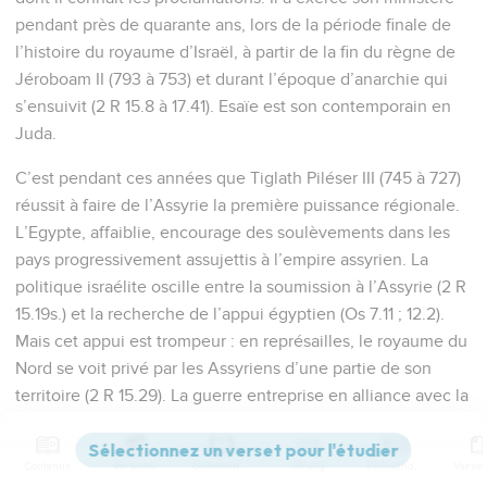
pendant près de quarante ans, lors de la période finale de
l’histoire du royaume d’Israël, à partir de la fin du règne de
Jéroboam II (793 à 753) et durant l’époque d’anarchie qui
s’ensuivit (2 R 15.8 à 17.41). Esaïe est son contemporain en
Juda.
C’est pendant ces années que Tiglath Piléser III (745 à 727)
réussit à faire de l’Assyrie la première puissance régionale.
L’Egypte, affaiblie, encourage des soulèvements dans les
pays progressivement assujettis à l’empire assyrien. La
politique israélite oscille entre la soumission à l’Assyrie (2 R
15.19s.) et la recherche de l’appui égyptien (Os 7.11 ; 12.2).
Mais cet appui est trompeur : en représailles, le royaume du
Nord se voit privé par les Assyriens d’une partie de son
territoire (2 R 15.29). La guerre entreprise en alliance avec la
Syrie contre le royaume de Juda fournira à Tiglath Piléser
une nouvelle occasion de s’en prendre à Israël (2 R 16).
Contenus
Versions
Commentaires
Strong
Dictionnaire
Finalement, suite à une révolte du roi Osée, les Assyriens