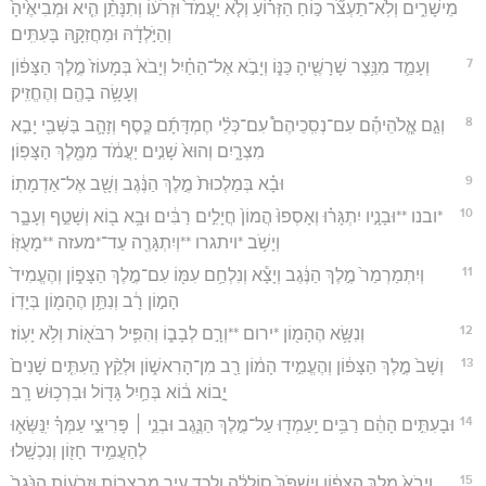
מֵישָׁרִ֑ים וְלֹֽא־תַעְצֹ֞ר כּ֣וֹחַ הַזְּר֗וֹעַ וְלֹ֤א יַעֲמֹד֙ וּזְרֹע֔וֹ וְתִנָּתֵ֨ן הִ֤יא וּמְבִיאֶ֙יהָ֙
וְהַיֹּ֣לְדָ֔הּ וּמַחֲזִקָ֖הּ בָּעִתִּֽים׃
7
וְעָמַ֛ד מִנֵּ֥צֶר שָׁרָשֶׁ֖יהָ כַּנּ֑וֹ וְיָבֹ֣א אֶל־הַחַ֗יִל וְיָבֹא֙ בְּמָעוֹז֙ מֶ֣לֶךְ הַצָּפ֔וֹן
וְעָשָׂ֥ה בָהֶ֖ם וְהֶחֱזִֽיק׃
8
וְגַ֣ם אֱ‍ֽלֹהֵיהֶ֡ם עִם־נְסִֽכֵיהֶם֩ עִם־כְּלֵ֨י חֶמְדָּתָ֜ם כֶּ֧סֶף וְזָהָ֛ב בַּשְּׁבִ֖י יָבִ֣א
מִצְרָ֑יִם וְהוּא֙ שָׁנִ֣ים יַעֲמֹ֔ד מִמֶּ֖לֶךְ הַצָּפֽוֹן׃
9
וּבָ֗א בְּמַלְכוּת֙ מֶ֣לֶךְ הַנֶּ֔גֶב וְשָׁ֖ב אֶל־אַדְמָתֽוֹ׃
10
*ובנו **וּבָנָ֣יו יִתְגָּר֗וּ וְאָסְפוּ֙ הֲמוֹן֙ חֲיָלִ֣ים רַבִּ֔ים וּבָ֥א ב֖וֹא וְשָׁטַ֣ף וְעָבָ֑ר
וְיָשֹׁ֥ב *ויתגרו **וְיִתְגָּרֶ֖ה עַד־*מעזה **מָעֻזּֽוֹ׃
11
וְיִתְמַרְמַר֙ מֶ֣לֶךְ הַנֶּ֔גֶב וְיָצָ֕א וְנִלְחַ֥ם עִמּ֖וֹ עִם־מֶ֣לֶךְ הַצָּפ֑וֹן וְהֶעֱמִיד֙
הָמ֣וֹן רָ֔ב וְנִתַּ֥ן הֶהָמ֖וֹן בְּיָדֽוֹ׃
12
וְנִשָּׂ֥א הֶהָמ֖וֹן *ירום **וְרָ֣ם לְבָב֑וֹ וְהִפִּ֛יל רִבֹּא֖וֹת וְלֹ֥א יָעֽוֹז׃
13
וְשָׁב֙ מֶ֣לֶךְ הַצָּפ֔וֹן וְהֶעֱמִ֣יד הָמ֔וֹן רַ֖ב מִן־הָרִאשׁ֑וֹן וּלְקֵ֨ץ הָֽעִתִּ֤ים שָׁנִים֙
יָ֣בוֹא ב֔וֹא בְּחַ֥יִל גָּד֖וֹל וּבִרְכ֥וּשׁ רָֽב׃
14
וּבָעִתִּ֣ים הָהֵ֔ם רַבִּ֥ים יַֽעַמְד֖וּ עַל־מֶ֣לֶךְ הַנֶּ֑גֶב וּבְנֵ֣י ׀ פָּרִיצֵ֣י עַמְּךָ֗ יִֽנַּשְּׂא֛וּ
לְהַעֲמִ֥יד חָז֖וֹן וְנִכְשָֽׁלוּ׃
15
וְיָבֹא֙ מֶ֣לֶךְ הַצָּפ֔וֹן וְיִשְׁפֹּךְ֙ סֽוֹלֲלָ֔ה וְלָכַ֖ד עִ֣יר מִבְצָר֑וֹת וּזְרֹע֤וֹת הַנֶּ֙גֶב֙