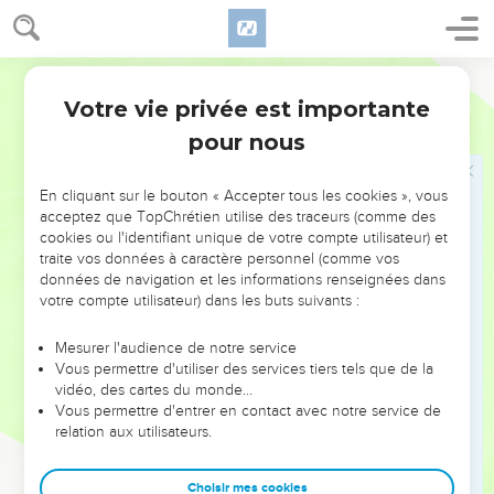
מְדוֹרֵ֔הּ עִשְׂבָּ֤א כְתוֹרִין֙ יְטַ֣עֲמוּנֵּ֔הּ וּמִטַּ֥ל שְׁמַיָּ֖א גִּשְׁמֵ֣הּ יִצְטַבַּ֑ע עַ֣ד דִּֽי־יְדַ֗ע
דִּֽי־שַׁלִּ֞יט אֱלָהָ֤א *עליא **עִלָּאָה֙ בְּמַלְכ֣וּת אֲנָשָׁ֔א וּלְמַן־דִּ֥י יִצְבֵּ֖ה יְהָקֵ֥ים
*עליה **עֲלַֽהּ׃
Hébreu / Grec - Texte original
22
*ואנתה **וְאַ֤נְתְּ בְּרֵהּ֙ בֵּלְשַׁאצַּ֔ר לָ֥א הַשְׁפֵּ֖לְתְּ לִבְבָ֑ךְ כָּל־קֳבֵ֕ל דִּ֥י
Votre vie privée est importante
Daniel
5
כָל־דְּנָ֖ה יְדַֽעְתָּ׃
pour nous
23
וְעַ֣ל מָרֵֽא־שְׁמַיָּ֣א ׀ הִתְרוֹמַ֡מְתָּ וּלְמָֽאנַיָּ֨א דִֽי־בַיְתֵ֜הּ הַיְתִ֣יו *קדמיך
**קָֽדָמָ֗ךְ *ואנתה **וְאַ֨נְתְּ *ורברבניך **וְרַבְרְבָנָ֜ךְ שֵֽׁגְלָתָ֣ךְ וּלְחֵנָתָךְ֮
En cliquant sur le bouton « Accepter tous les cookies », vous
חַמְרָא֮ שָׁתַ֣יִן בְּהוֹן֒ וְלֵֽאלָהֵ֣י כַסְפָּֽא־וְ֠דַהֲבָא נְחָשָׁ֨א פַרְזְלָ֜א אָעָ֣א וְאַבְנָ֗א
acceptez que TopChrétien utilise des traceurs (comme des
דִּ֠י לָֽא־חָזַ֧יִן וְלָא־שָׁמְעִ֛ין וְלָ֥א יָדְעִ֖ין שַׁבַּ֑חְתָּ וְלֵֽאלָהָ֞א דִּֽי־נִשְׁמְתָ֥ךְ בִּידֵ֛הּ
cookies ou l'identifiant unique de votre compte utilisateur) et
וְכָל־אֹרְחָתָ֥ךְ לֵ֖הּ לָ֥א הַדַּֽרְתָּ׃
traite vos données à caractère personnel (comme vos
données de navigation et les informations renseignées dans
24
בֵּאדַ֙יִן֙ מִן־קֳדָמ֔וֹהִי שְׁלִ֖יַחַ פַּסָּ֣א דִֽי־יְדָ֑א וּכְתָבָ֥א דְנָ֖ה רְשִֽׁים׃
votre compte utilisateur) dans les buts suivants :
25
וּדְנָ֥ה כְתָבָ֖א דִּ֣י רְשִׁ֑ים מְנֵ֥א מְנֵ֖א תְּקֵ֥ל וּפַרְסִֽין׃
Mesurer l'audience de notre service
26
דְּנָ֖ה פְּשַֽׁר־מִלְּתָ֑א מְנֵ֕א מְנָֽה־אֱלָהָ֥א מַלְכוּתָ֖ךְ וְהַשְׁלְמַֽהּ׃
Vous permettre d'utiliser des services tiers tels que de la
27
תְּקֵ֑ל תְּקִ֥ילְתָּה בְמֹֽאזַנְיָ֖א וְהִשְׁתְּכַ֥חַתְּ חַסִּֽיר׃
vidéo, des cartes du monde…
Vous permettre d'entrer en contact avec notre service de
28
פְּרֵ֑ס פְּרִיסַת֙ מַלְכוּתָ֔ךְ וִיהִיבַ֖ת לְמָדַ֥י וּפָרָֽס׃
relation aux utilisateurs.
29
בֵּאדַ֣יִן ׀ אֲמַ֣ר בֵּלְשַׁאצַּ֗ר וְהַלְבִּ֤ישׁוּ לְדָֽנִיֵּאל֙ אַרְגְּוָנָ֔א *והמונכא
**וְהַֽמְנִיכָ֥א דִֽי־דַהֲבָ֖א עַֽל־צַוְּארֵ֑הּ וְהַכְרִ֣זֽוּ עֲל֔וֹהִי דִּֽי־לֶהֱוֵ֥א שַׁלִּ֛יט תַּלְתָּ֖א
Choisir mes cookies