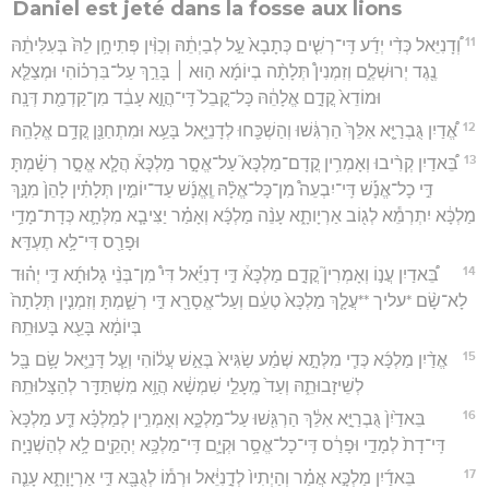
Daniel est jeté dans la fosse aux lions
11
וְ֠דָנִיֵּאל כְּדִ֨י יְדַ֜ע דִּֽי־רְשִׁ֤ים כְּתָבָא֙ עַ֣ל לְבַיְתֵ֔הּ וְכַוִּ֨ין פְּתִיחָ֥ן לֵהּ֙ בְּעִלִּיתֵ֔הּ
נֶ֖גֶד יְרוּשְׁלֶ֑ם וְזִמְנִין֩ תְּלָתָ֨ה בְיוֹמָ֜א ה֣וּא ׀ בָּרֵ֣ךְ עַל־בִּרְכ֗וֹהִי וּמְצַלֵּ֤א
וּמוֹדֵא֙ קֳדָ֣ם אֱלָהֵ֔הּ כָּל־קֳבֵל֙ דִּֽי־הֲוָ֣א עָבֵ֔ד מִן־קַדְמַ֖ת דְּנָֽה׃
12
אֱ֠דַיִן גֻּבְרַיָּ֤א אִלֵּךְ֙ הַרְגִּ֔שׁוּ וְהַשְׁכַּ֖חוּ לְדָנִיֵּ֑אל בָּעֵ֥א וּמִתְחַנַּ֖ן קֳדָ֥ם אֱלָהֵֽהּ׃
13
בֵּ֠אדַיִן קְרִ֨יבוּ וְאָמְרִ֥ין קֳדָם־מַלְכָּא֮ עַל־אֱסָ֣ר מַלְכָּא֒ הֲלָ֧א אֱסָ֣ר רְשַׁ֗מְתָּ
דִּ֣י כָל־אֱנָ֡שׁ דִּֽי־יִבְעֵה֩ מִן־כָּל־אֱלָ֨הּ וֶֽאֱנָ֜שׁ עַד־יוֹמִ֣ין תְּלָתִ֗ין לָהֵן֙ מִנָּ֣ךְ
מַלְכָּ֔א יִתְרְמֵ֕א לְג֖וֹב אַרְיָותָ֑א עָנֵ֨ה מַלְכָּ֜א וְאָמַ֗ר יַצִּיבָ֧א מִלְּתָ֛א כְּדָת־מָדַ֥י
וּפָרַ֖ס דִּי־לָ֥א תֶעְדֵּֽא׃
14
בֵּ֠אדַיִן עֲנ֣וֹ וְאָמְרִין֮ קֳדָ֣ם מַלְכָּא֒ דִּ֣י דָנִיֵּ֡אל דִּי֩ מִן־בְּנֵ֨י גָלוּתָ֜א דִּ֣י יְה֗וּד
לָא־שָׂ֨ם *עליך **עֲלָ֤ךְ מַלְכָּא֙ טְעֵ֔ם וְעַל־אֱסָרָ֖א דִּ֣י רְשַׁ֑מְתָּ וְזִמְנִ֤ין תְּלָתָה֙
בְּיוֹמָ֔א בָּעֵ֖א בָּעוּתֵֽהּ׃
15
אֱדַ֨יִן מַלְכָּ֜א כְּדִ֧י מִלְּתָ֣א שְׁמַ֗ע שַׂגִּיא֙ בְּאֵ֣שׁ עֲל֔וֹהִי וְעַ֧ל דָּנִיֵּ֛אל שָׂ֥ם בָּ֖ל
לְשֵׁיזָבוּתֵ֑הּ וְעַד֙ מֶֽעָלֵ֣י שִׁמְשָׁ֔א הֲוָ֥א מִשְׁתַּדַּ֖ר לְהַצָּלוּתֵֽהּ׃
16
בֵּאדַ֙יִן֙ גֻּבְרַיָּ֣א אִלֵּ֔ךְ הַרְגִּ֖שׁוּ עַל־מַלְכָּ֑א וְאָמְרִ֣ין לְמַלְכָּ֗א דַּ֤ע מַלְכָּא֙
דִּֽי־דָת֙ לְמָדַ֣י וּפָרַ֔ס דִּֽי־כָל־אֱסָ֥ר וּקְיָ֛ם דִּֽי־מַלְכָּ֥א יְהָקֵ֖ים לָ֥א לְהַשְׁנָיָֽה׃
17
בֵּאדַ֜יִן מַלְכָּ֣א אֲמַ֗ר וְהַיְתִיו֙ לְדָ֣נִיֵּ֔אל וּרְמ֕וֹ לְגֻבָּ֖א דִּ֣י אַרְיָוָתָ֑א עָנֵ֤ה