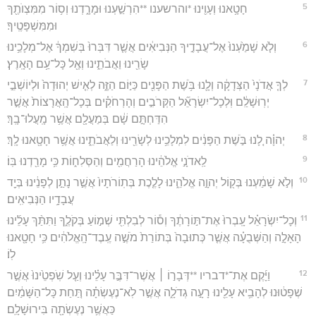
5
חָטָ֥אנוּ וְעָוִ֖ינוּ *והרשענו **הִרְשַׁ֣עְנוּ וּמָרָ֑דְנוּ וְס֥וֹר מִמִּצְוֺתֶ֖ךָ
וּמִמִּשְׁפָּטֶֽיךָ׃
6
וְלֹ֤א שָׁמַ֙עְנוּ֙ אֶל־עֲבָדֶ֣יךָ הַנְּבִיאִ֔ים אֲשֶׁ֤ר דִּבְּרוּ֙ בְּשִׁמְךָ֔ אֶל־מְלָכֵ֥ינוּ
שָׂרֵ֖ינוּ וַאֲבֹתֵ֑ינוּ וְאֶ֖ל כָּל־עַ֥ם הָאָֽרֶץ׃
7
לְךָ֤ אֲדֹנָי֙ הַצְּדָקָ֔ה וְלָ֛נוּ בֹּ֥שֶׁת הַפָּנִ֖ים כַּיּ֣וֹם הַזֶּ֑ה לְאִ֤ישׁ יְהוּדָה֙ וּלְיוֹשְׁבֵ֣י
יְרֽוּשָׁלִַ֔ם וּֽלְכָל־יִשְׂרָאֵ֞ל הַקְּרֹבִ֣ים וְהָרְחֹקִ֗ים בְּכָל־הָֽאֲרָצוֹת֙ אֲשֶׁ֣ר
הִדַּחְתָּ֣ם שָׁ֔ם בְּמַעֲלָ֖ם אֲשֶׁ֥ר מָֽעֲלוּ־בָֽךְ׃
8
יְהוָ֗ה לָ֚נוּ בֹּ֣שֶׁת הַפָּנִ֔ים לִמְלָכֵ֥ינוּ לְשָׂרֵ֖ינוּ וְלַאֲבֹתֵ֑ינוּ אֲשֶׁ֥ר חָטָ֖אנוּ לָֽךְ׃
9
לַֽאדֹנָ֣י אֱלֹהֵ֔ינוּ הָרַחֲמִ֖ים וְהַסְּלִח֑וֹת כִּ֥י מָרַ֖דְנוּ בּֽוֹ׃
10
וְלֹ֣א שָׁמַ֔עְנוּ בְּק֖וֹל יְהוָ֣ה אֱלֹהֵ֑ינוּ לָלֶ֤כֶת בְּתֽוֹרֹתָיו֙ אֲשֶׁ֣ר נָתַ֣ן לְפָנֵ֔ינוּ בְּיַ֖ד
עֲבָדָ֥יו הַנְּבִיאִֽים׃
11
וְכָל־יִשְׂרָאֵ֗ל עָֽבְרוּ֙ אֶת־תּ֣וֹרָתֶ֔ךָ וְס֕וֹר לְבִלְתִּ֖י שְׁמ֣וֹעַ בְּקֹלֶ֑ךָ וַתִּתַּ֨ךְ עָלֵ֜ינוּ
הָאָלָ֣ה וְהַשְּׁבֻעָ֗ה אֲשֶׁ֤ר כְּתוּבָה֙ בְּתוֹרַת֙ מֹשֶׁ֣ה עֶֽבֶד־הָֽאֱלֹהִ֔ים כִּ֥י חָטָ֖אנוּ
לֽוֹ׃
12
וַיָּ֜קֶם אֶת־*דבריו **דְּבָר֣וֹ ׀ אֲשֶׁר־דִּבֶּ֣ר עָלֵ֗ינוּ וְעַ֤ל שֹֽׁפְטֵ֙ינוּ֙ אֲשֶׁ֣ר
שְׁפָט֔וּנוּ לְהָבִ֥יא עָלֵ֖ינוּ רָעָ֣ה גְדֹלָ֑ה אֲשֶׁ֣ר לֹֽא־נֶעֶשְׂתָ֗ה תַּ֚חַת כָּל־הַשָּׁמַ֔יִם
כַּאֲשֶׁ֥ר נֶעֶשְׂתָ֖ה בִּירוּשָׁלִָֽם׃