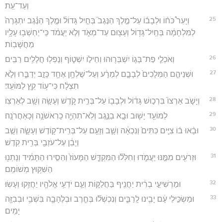
וְעַד־עֵֽת׃
25
וְיָעֵר֩ כֹּח֨וֹ וּלְבָב֜וֹ עַל־מֶ֣לֶךְ הַנֶּגֶב֮ בְּחַ֣יִל גָּדוֹל֒ וּמֶ֣לֶךְ הַנֶּ֗גֶב יִתְגָּרֶה֙
לַמִּלְחָמָ֔ה בְּחַֽיִל־גָּד֥וֹל וְעָצ֖וּם עַד־מְאֹ֑ד וְלֹ֣א יַעֲמֹ֔ד כִּֽי־יַחְשְׁב֥וּ עָלָ֖יו
מַחֲשָׁבֽוֹת׃
26
וְאֹכְלֵ֧י פַת־בָּג֛וֹ יִשְׁבְּר֖וּהוּ וְחֵיל֣וֹ יִשְׁט֑וֹף וְנָפְל֖וּ חֲלָלִ֥ים רַבִּֽים׃
27
וּשְׁנֵיהֶ֤ם הַמְּלָכִים֙ לְבָבָ֣ם לְמֵרָ֔ע וְעַל־שֻׁלְחָ֥ן אֶחָ֖ד כָּזָ֣ב יְדַבֵּ֑רוּ וְלֹ֣א
תִצְלָ֔ח כִּי־ע֥וֹד קֵ֖ץ לַמּוֹעֵֽד׃
28
וְיָשֹׁ֤ב אַרְצוֹ֙ בִּרְכ֣וּשׁ גָּד֔וֹל וּלְבָב֖וֹ עַל־בְּרִ֣ית קֹ֑דֶשׁ וְעָשָׂ֖ה וְשָׁ֥ב לְאַרְצֽוֹ׃
29
לַמּוֹעֵ֥ד יָשׁ֖וּב וּבָ֣א בַנֶּ֑גֶב וְלֹֽא־תִהְיֶ֥ה כָרִאשֹׁנָ֖ה וְכָאַחֲרֹנָֽה׃
30
וּבָ֨אוּ ב֜וֹ צִיִּ֤ים כִּתִּים֙ וְנִכְאָ֔ה וְשָׁ֛ב וְזָעַ֥ם עַל־בְּרִֽית־ק֖וֹדֶשׁ וְעָשָׂ֑ה וְשָׁ֣ב
וְיָבֵ֔ן עַל־עֹזְבֵ֖י בְּרִ֥ית קֹֽדֶשׁ׃
31
וּזְרֹעִ֖ים מִמֶּ֣נּוּ יַעֲמֹ֑דוּ וְחִלְּל֞וּ הַמִּקְדָּ֤שׁ הַמָּעוֹז֙ וְהֵסִ֣ירוּ הַתָּמִ֔יד וְנָתְנ֖וּ
הַשִּׁקּ֥וּץ מְשׁוֹמֵֽם׃
32
וּמַרְשִׁיעֵ֣י בְרִ֔ית יַחֲנִ֖יף בַּחֲלַקּ֑וֹת וְעַ֛ם יֹדְעֵ֥י אֱלֹהָ֖יו יַחֲזִ֥קוּ וְעָשֽׂוּ׃
33
וּמַשְׂכִּ֣ילֵי עָ֔ם יָבִ֖ינוּ לָֽרַבִּ֑ים וְנִכְשְׁל֞וּ בְּחֶ֧רֶב וּבְלֶהָבָ֛ה בִּשְׁבִ֥י וּבְבִזָּ֖ה
יָמִֽים׃