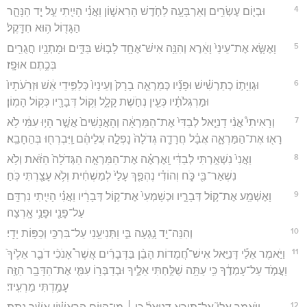
4
וּבְי֛וֹם עֶשְׂרִ֥ים וְאַרְבָּעָ֖ה לַחֹ֣דֶשׁ הָרִאשׁ֑וֹן וַאֲנִ֗י הָיִ֛יתִי עַ֣ל יַ֧ד הַנָּהָ֛ר
הַגָּד֖וֹל ה֥וּא חִדָּֽקֶל׃
5
וָאֶשָּׂ֤א אֶת־עֵינַי֙ וָאֵ֔רֶא וְהִנֵּ֥ה אִישׁ־אֶחָ֖ד לָב֣וּשׁ בַּדִּ֑ים וּמָתְנָ֥יו חֲגֻרִ֖ים
בְּכֶ֥תֶם אוּפָֽז׃
6
וּגְוִיָּת֣וֹ כְתַרְשִׁ֗ישׁ וּפָנָ֞יו כְּמַרְאֵ֤ה בָרָק֙ וְעֵינָיו֙ כְּלַפִּ֣ידֵי אֵ֔שׁ וּזְרֹֽעֹתָיו֙
וּמַרְגְּלֹתָ֔יו כְּעֵ֖ין נְחֹ֣שֶׁת קָלָ֑ל וְק֥וֹל דְּבָרָ֖יו כְּק֥וֹל הָמֽוֹן׃
7
וְרָאִיתִי֩ אֲנִ֨י דָנִיֵּ֤אל לְבַדִּי֙ אֶת־הַמַּרְאָ֔ה וְהָאֲנָשִׁים֙ אֲשֶׁ֣ר הָי֣וּ עִמִּ֔י לֹ֥א
רָא֖וּ אֶת־הַמַּרְאָ֑ה אֲבָ֗ל חֲרָדָ֤ה גְדֹלָה֙ נָפְלָ֣ה עֲלֵיהֶ֔ם וַֽיִּבְרְח֖וּ בְּהֵחָבֵֽא׃
8
וַאֲנִי֙ נִשְׁאַ֣רְתִּי לְבַדִּ֔י וָֽאֶרְאֶ֗ה אֶת־הַמַּרְאָ֤ה הַגְּדֹלָה֙ הַזֹּ֔את וְלֹ֥א
נִשְׁאַר־בִּ֖י כֹּ֑ח וְהוֹדִ֗י נֶהְפַּ֤ךְ עָלַי֙ לְמַשְׁחִ֔ית וְלֹ֥א עָצַ֖רְתִּי כֹּֽחַ׃
9
וָאֶשְׁמַ֖ע אֶת־ק֣וֹל דְּבָרָ֑יו וּכְשָׁמְעִי֙ אֶת־ק֣וֹל דְּבָרָ֔יו וַאֲנִ֗י הָיִ֛יתִי נִרְדָּ֥ם
עַל־פָּנַ֖י וּפָנַ֥י אָֽרְצָה׃
10
וְהִנֵּה־יָ֖ד נָ֣גְעָה בִּ֑י וַתְּנִיעֵ֥נִי עַל־בִּרְכַּ֖י וְכַפּ֥וֹת יָדָֽי׃
11
וַיֹּ֣אמֶר אֵלַ֡י דָּנִיֵּ֣אל אִישׁ־חֲ֠מֻדוֹת הָבֵ֨ן בַּדְּבָרִ֜ים אֲשֶׁר֩ אָנֹכִ֨י דֹבֵ֤ר אֵלֶ֙יךָ֙
וַעֲמֹ֣ד עַל־עָמְדֶ֔ךָ כִּ֥י עַתָּ֖ה שֻׁלַּ֣חְתִּי אֵלֶ֑יךָ וּבְדַבְּר֥וֹ עִמִּ֛י אֶת־הַדָּבָ֥ר הַזֶּ֖ה
עָמַ֥דְתִּי מַרְעִֽיד׃
12