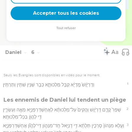
בְּמַלְכוּתָֽא׃
30
בֵּ֚הּ בְּלֵ֣ילְיָ֔א קְטִ֕יל בֵּלְאשַׁצַּ֖ר מַלְכָּ֥א *כשדיא **כַשְׂדָּאָֽה׃
Accepter tous les cookies
Hébreu : © Westminster Leningrad Codex - tanach.us --- Grec : © 2010 by the
Tout refuser
Society of Biblical Literature and Logos Bible Software - sblgnt.com
Daniel
6
Seuls les Évangiles sont disponibles en vidéo pour le moment.
1
וְדָרְיָ֙וֶשׁ֙ מָֽדָיָ֔א קַבֵּ֖ל מַלְכוּתָ֑א כְּבַ֥ר שְׁנִ֖ין שִׁתִּ֥ין וְתַרְתֵּֽין׃
Les ennemis de Daniel lui tendent un piège
2
שְׁפַר֙ קֳדָ֣ם דָּרְיָ֔וֶשׁ וַהֲקִים֙ עַל־מַלְכוּתָ֔א לַאֲחַשְׁדַּרְפְּנַיָּ֖א מְאָ֣ה וְעֶשְׂרִ֑ין
דִּ֥י לֶהֱוֺ֖ן בְּכָל־מַלְכוּתָֽא׃
3
וְעֵ֤לָּא מִנְּהוֹן֙ סָרְכִ֣ין תְּלָתָ֔א דִּ֥י דָנִיֵּ֖אל חַֽד־מִנְּה֑וֹן דִּֽי־לֶהֱוֺ֞ן אֲחַשְׁדַּרְפְּנַיָּ֣א