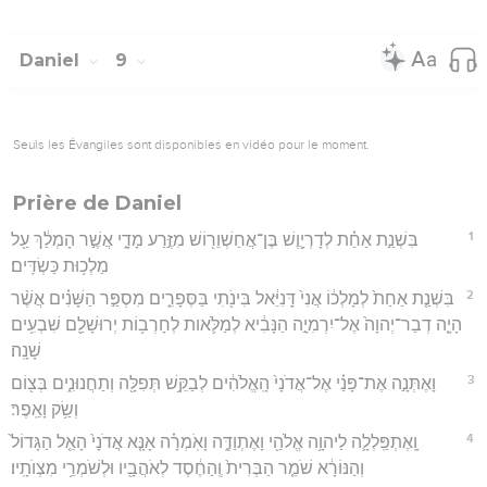
Daniel
9
Seuls les Évangiles sont disponibles en vidéo pour le moment.
Prière de Daniel
1
בִּשְׁנַ֣ת אַחַ֗ת לְדָרְיָ֛וֶשׁ בֶּן־אֲחַשְׁוֵר֖וֹשׁ מִזֶּ֣רַע מָדָ֑י אֲשֶׁ֣ר הָמְלַ֔ךְ עַ֖ל
מַלְכ֥וּת כַּשְׂדִּֽים׃
2
בִּשְׁנַ֤ת אַחַת֙ לְמָלְכ֔וֹ אֲנִי֙ דָּֽנִיֵּ֔אל בִּינֹ֖תִי בַּסְּפָרִ֑ים מִסְפַּ֣ר הַשָּׁנִ֗ים אֲשֶׁ֨ר
הָיָ֤ה דְבַר־יְהוָה֙ אֶל־יִרְמִיָ֣ה הַנָּבִ֔יא לְמַלֹּ֛אות לְחָרְב֥וֹת יְרוּשָׁלִַ֖ם שִׁבְעִ֥ים
שָׁנָֽה׃
3
וָאֶתְּנָ֣ה אֶת־פָּנַ֗י אֶל־אֲדֹנָי֙ הָֽאֱלֹהִ֔ים לְבַקֵּ֥שׁ תְּפִלָּ֖ה וְתַחֲנוּנִ֑ים בְּצ֖וֹם
וְשַׂ֥ק וָאֵֽפֶר׃
4
וָֽאֶתְפַּֽלְלָ֛ה לַיהוָ֥ה אֱלֹהַ֖י וָאֶתְוַדֶּ֑ה וָאֹֽמְרָ֗ה אָנָּ֤א אֲדֹנָי֙ הָאֵ֤ל הַגָּדוֹל֙
וְהַנּוֹרָ֔א שֹׁמֵ֤ר הַבְּרִית֙ וְֽהַחֶ֔סֶד לְאֹהֲבָ֖יו וּלְשֹׁמְרֵ֥י מִצְוֺתָֽיו׃