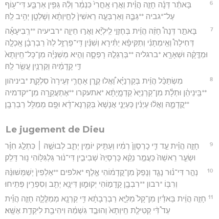
6
בָּאתַ֨ר דְּנָ֜ה חָזֵ֣ה הֲוֵ֗ית וַאֲר֤וּ אָֽחֳרִי֙ כִּנְמַ֔ר וְלַ֨הּ גַּפִּ֥ין אַרְבַּ֛ע דִּי־ע֖וֹף
עַל־*גביה **גַּבַּ֑הּ וְאַרְבְּעָ֤ה רֵאשִׁין֙ לְחֵ֣יוְתָ֔א וְשָׁלְטָ֖ן יְהִ֥יב לַֽהּ׃
7
בָּאתַ֣ר דְּנָה֩ חָזֵ֨ה הֲוֵ֜ית בְּחֶזְוֵ֣י לֵֽילְיָ֗א וַאֲר֣וּ חֵיוָ֣ה *רביעיה **רְֽבִיעָאָ֡ה
דְּחִילָה֩ וְאֵֽימְתָנִ֨י וְתַקִּיפָ֜א יַתִּ֗ירָא וְשִׁנַּ֨יִן דִּֽי־פַרְזֶ֥ל לַהּ֙ רַבְרְבָ֔ן אָֽכְלָ֣ה
וּמַדֱּקָ֔ה וּשְׁאָרָ֖א *ברגליה **בְּרַגְלַ֣הּ רָפְסָ֑ה וְהִ֣יא מְשַׁנְּיָ֗ה מִן־כָּל־חֵֽיוָתָא֙
דִּ֣י קָֽדָמַ֔יהּ וְקַרְנַ֥יִן עֲשַׂ֖ר לַֽהּ׃
8
מִשְׂתַּכַּ֨ל הֲוֵ֜ית בְּקַרְנַיָּ֗א וַ֠אֲלוּ קֶ֣רֶן אָחֳרִ֤י זְעֵירָה֙ סִלְקָ֣ת *ביניהון
**בֵּֽינֵיהֵ֔ן וּתְלָ֗ת מִן־קַרְנַיָּא֙ קַדְמָ֣יָתָ֔א *אתעקרו **אֶתְעֲקַ֖רָה מִן־*קדמיה
**קֳדָמַ֑הּ וַאֲל֨וּ עַיְנִ֜ין כְּעַיְנֵ֤י אֲנָשָׁא֙ בְּקַרְנָא־דָ֔א וּפֻ֖ם מְמַלִּ֥ל רַבְרְבָֽן׃
Le jugement de Dieu
9
חָזֵ֣ה הֲוֵ֗ית עַ֣ד דִּ֤י כָרְסָוָן֙ רְמִ֔יו וְעַתִּ֥יק יוֹמִ֖ין יְתִ֑ב לְבוּשֵׁ֣הּ ׀ כִּתְלַ֣ג חִוָּ֗ר
וּשְׂעַ֤ר רֵאשֵׁהּ֙ כַּעֲמַ֣ר נְקֵ֔א כָּרְסְיֵהּ֙ שְׁבִיבִ֣ין דִּי־נ֔וּר גַּלְגִּלּ֖וֹהִי נ֥וּר דָּלִֽק׃
10
נְהַ֣ר דִּי־נ֗וּר נָגֵ֤ד וְנָפֵק֙ מִן־קֳדָמ֔וֹהִי אֶ֤לֶף *אלפים **אַלְפִין֙ יְשַׁמְּשׁוּנֵּ֔הּ
וְרִבּ֥וֹ *רבון **רִבְבָ֖ן קָֽדָמ֣וֹהִי יְקוּמ֑וּן דִּינָ֥א יְתִ֖ב וְסִפְרִ֥ין פְּתִֽיחוּ׃
11
חָזֵ֣ה הֲוֵ֔ית בֵּאדַ֗יִן מִן־קָל֙ מִלַּיָּ֣א רַבְרְבָתָ֔א דִּ֥י קַרְנָ֖א מְמַלֱּלָ֑ה חָזֵ֣ה הֲוֵ֡ית
עַד֩ דִּ֨י קְטִילַ֤ת חֵֽיוְתָא֙ וְהוּבַ֣ד גִּשְׁמַ֔הּ וִיהִיבַ֖ת לִיקֵדַ֥ת אֶשָּֽׁא׃