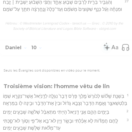
27
וְהִגְבִּ֥יר בְּרִ֛ית לָרַבִּ֖ים שָׁב֣וּעַ אֶחָ֑ד וַחֲצִ֨י הַשָּׁב֜וּעַ יַשְׁבִּ֣ית ׀ זֶ֣בַח
וּמִנְחָ֗ה וְעַ֨ל כְּנַ֤ף שִׁקּוּצִים֙ מְשֹׁמֵ֔ם וְעַד־כָּלָה֙ וְנֶ֣חֱרָצָ֔ה תִּתַּ֖ךְ עַל־שֹׁמֵֽם׃
Hébreu : © Westminster Leningrad Codex - tanach.us --- Grec : © 2010 by the
Society of Biblical Literature and Logos Bible Software - sblgnt.com
Daniel
10
Seuls les Évangiles sont disponibles en vidéo pour le moment.
Troisième vision: l'homme vêtu de lin
1
בִּשְׁנַ֣ת שָׁל֗וֹשׁ לְכ֙וֹרֶשׁ֙ מֶ֣לֶךְ פָּרַ֔ס דָּבָר֙ נִגְלָ֣ה לְדָֽנִיֵּ֔אל אֲשֶׁר־נִקְרָ֥א שְׁמ֖וֹ
בֵּלְטְשַׁאצַּ֑ר וֶאֱמֶ֤ת הַדָּבָר֙ וְצָבָ֣א גָד֔וֹל וּבִין֙ אֶת־הַדָּבָ֔ר וּבִ֥ינָה ל֖וֹ בַּמַּרְאֶֽה׃
2
בַּיָּמִ֖ים הָהֵ֑ם אֲנִ֤י דָֽנִיֵּאל֙ הָיִ֣יתִי מִתְאַבֵּ֔ל שְׁלֹשָׁ֥ה שָׁבֻעִ֖ים יָמִֽים׃
3
לֶ֣חֶם חֲמֻד֞וֹת לֹ֣א אָכַ֗לְתִּי וּבָשָׂ֥ר וָיַ֛יִן לֹא־בָ֥א אֶל־פִּ֖י וְס֣וֹךְ לֹא־סָ֑כְתִּי
עַד־מְלֹ֕את שְׁלֹ֥שֶׁת שָׁבֻעִ֖ים יָמִֽים׃