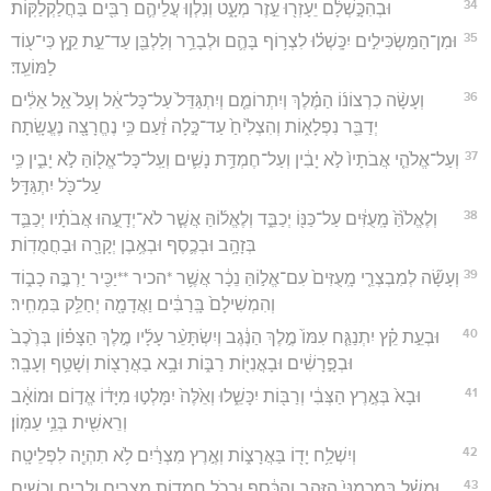
34
וּבְהִכָּ֣שְׁלָ֔ם יֵעָזְר֖וּ עֵ֣זֶר מְעָ֑ט וְנִלְו֧וּ עֲלֵיהֶ֛ם רַבִּ֖ים בַּחֲלַקְלַקּֽוֹת׃
35
וּמִן־הַמַּשְׂכִּילִ֣ים יִכָּֽשְׁל֗וּ לִצְר֥וֹף בָּהֶ֛ם וּלְבָרֵ֥ר וְלַלְבֵּ֖ן עַד־עֵ֣ת קֵ֑ץ כִּי־ע֖וֹד
לַמּוֹעֵֽד׃
36
וְעָשָׂ֨ה כִרְצוֹנ֜וֹ הַמֶּ֗לֶךְ וְיִתְרוֹמֵ֤ם וְיִתְגַּדֵּל֙ עַל־כָּל־אֵ֔ל וְעַל֙ אֵ֣ל אֵלִ֔ים
יְדַבֵּ֖ר נִפְלָא֑וֹת וְהִצְלִ֙יחַ֙ עַד־כָּ֣לָה זַ֔עַם כִּ֥י נֶחֱרָצָ֖ה נֶעֱשָֽׂתָה׃
37
וְעַל־אֱלֹהֵ֤י אֲבֹתָיו֙ לֹ֣א יָבִ֔ין וְעַל־חֶמְדַּ֥ת נָשִׁ֛ים וְעַֽל־כָּל־אֱל֖וֹהַּ לֹ֣א יָבִ֑ין כִּ֥י
עַל־כֹּ֖ל יִתְגַּדָּֽל׃
38
וְלֶאֱלֹ֙הַּ֙ מָֽעֻזִּ֔ים עַל־כַּנּ֖וֹ יְכַבֵּ֑ד וְלֶאֱל֜וֹהַּ אֲשֶׁ֧ר לֹא־יְדָעֻ֣הוּ אֲבֹתָ֗יו יְכַבֵּ֛ד
בְּזָהָ֥ב וּבְכֶ֛סֶף וּבְאֶ֥בֶן יְקָרָ֖ה וּבַחֲמֻדֽוֹת׃
39
וְעָשָׂ֞ה לְמִבְצְרֵ֤י מָֽעֻזִּים֙ עִם־אֱל֣וֹהַּ נֵכָ֔ר אֲשֶׁ֥ר *הכיר **יַכִּ֖יר יַרְבֶּ֣ה כָב֑וֹד
וְהִמְשִׁילָם֙ בָּֽרַבִּ֔ים וַאֲדָמָ֖ה יְחַלֵּ֥ק בִּמְחִֽיר׃
40
וּבְעֵ֣ת קֵ֗ץ יִתְנַגַּ֤ח עִמּוֹ֙ מֶ֣לֶךְ הַנֶּ֔גֶב וְיִשְׂתָּעֵ֨ר עָלָ֜יו מֶ֣לֶךְ הַצָּפ֗וֹן בְּרֶ֙כֶב֙
וּבְפָ֣רָשִׁ֔ים וּבָאֳנִיּ֖וֹת רַבּ֑וֹת וּבָ֥א בַאֲרָצ֖וֹת וְשָׁטַ֥ף וְעָבָֽר׃
41
וּבָא֙ בְּאֶ֣רֶץ הַצְּבִ֔י וְרַבּ֖וֹת יִכָּשֵׁ֑לוּ וְאֵ֙לֶּה֙ יִמָּלְט֣וּ מִיָּד֔וֹ אֱד֣וֹם וּמוֹאָ֔ב
וְרֵאשִׁ֖ית בְּנֵ֥י עַמּֽוֹן׃
42
וְיִשְׁלַ֥ח יָד֖וֹ בַּאֲרָצ֑וֹת וְאֶ֣רֶץ מִצְרַ֔יִם לֹ֥א תִהְיֶ֖ה לִפְלֵיטָֽה׃
43
וּמָשַׁ֗ל בְּמִכְמַנֵּי֙ הַזָּהָ֣ב וְהַכֶּ֔סֶף וּבְכֹ֖ל חֲמֻד֣וֹת מִצְרָ֑יִם וְלֻבִ֥ים וְכֻשִׁ֖ים