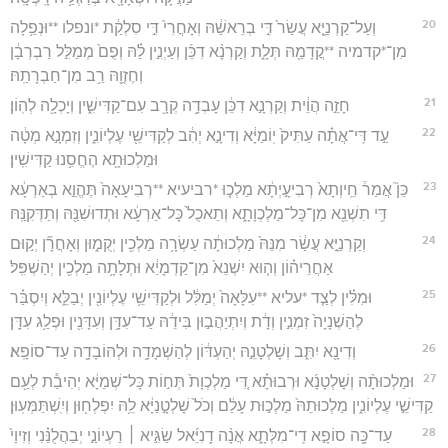
20
וְעַל־קַרְנַיָּ֤א עֲשַׂר֙ דִּ֣י בְרֵאשַׁ֔הּ וְאָחֳרִי֙ דִּ֣י סִלְקַ֔ת *ונפלו **וּנְפַ֥לָה
מִן־*קדמיה **קֳדָמַ֖הּ תְּלָ֑ת וְקַרְנָ֨א דִכֵּ֜ן וְעַיְנִ֣ין לַ֗הּ וְפֻם֙ מְמַלִּ֣ל רַבְרְבָ֔ן
וְחֶזְוַ֖הּ רַ֥ב מִן־חַבְרָתַֽהּ׃
21
חָזֵ֣ה הֲוֵ֔ית וְקַרְנָ֣א דִכֵּ֔ן עָבְדָ֥ה קְרָ֖ב עִם־קַדִּישִׁ֑ין וְיָכְלָ֖ה לְהֽוֹן׃
22
עַ֣ד דִּֽי־אֲתָ֗ה עַתִּיק֙ יֽוֹמַיָּ֔א וְדִינָ֣א יְהִ֔ב לְקַדִּישֵׁ֖י עֶלְיוֹנִ֑ין וְזִמְנָ֣א מְטָ֔ה
וּמַלְכוּתָ֖א הֶחֱסִ֥נוּ קַדִּישִֽׁין׃
23
כֵּן֮ אֲמַר֒ חֵֽיוְתָא֙ רְבִיעָ֣יְתָ֔א מַלְכ֤וּ *רביעיא **רְבִיעָאָה֙ תֶּהֱוֵ֣א בְאַרְעָ֔א
דִּ֥י תִשְׁנֵ֖א מִן־כָּל־מַלְכְוָתָ֑א וְתֵאכֻל֙ כָּל־אַרְעָ֔א וּתְדוּשִׁנַּ֖הּ וְתַדְּקִנַּֽהּ׃
24
וְקַרְנַיָּ֣א עֲשַׂ֔ר מִנַּהּ֙ מַלְכוּתָ֔ה עַשְׂרָ֥ה מַלְכִ֖ין יְקֻמ֑וּן וְאָחֳרָ֞ן יְק֣וּם
אַחֲרֵיה֗וֹן וְה֤וּא יִשְׁנֵא֙ מִן־קַדְמָיֵ֔א וּתְלָתָ֥ה מַלְכִ֖ין יְהַשְׁפִּֽל׃
25
וּמִלִּ֗ין לְצַ֤ד *עליא **עִלָּאָה֙ יְמַלִּ֔ל וּלְקַדִּישֵׁ֥י עֶלְיוֹנִ֖ין יְבַלֵּ֑א וְיִסְבַּ֗ר
לְהַשְׁנָיָה֙ זִמְנִ֣ין וְדָ֔ת וְיִתְיַהֲב֣וּן בִּידֵ֔הּ עַד־עִדָּ֥ן וְעִדָּנִ֖ין וּפְלַ֥ג עִדָּֽן׃
26
וְדִינָ֖א יִתִּ֑ב וְשָׁלְטָנֵ֣הּ יְהַעְדּ֔וֹן לְהַשְׁמָדָ֥ה וּלְהוֹבָדָ֖ה עַד־סוֹפָֽא׃
27
וּמַלְכוּתָ֨ה וְשָׁלְטָנָ֜א וּרְבוּתָ֗א דִּ֚י מַלְכְוָת֙ תְּח֣וֹת כָּל־שְׁמַיָּ֔א יְהִיבַ֕ת לְעַ֖ם
קַדִּישֵׁ֣י עֶלְיוֹנִ֑ין מַלְכוּתֵהּ֙ מַלְכ֣וּת עָלַ֔ם וְכֹל֙ שָׁלְטָ֣נַיָּ֔א לֵ֥הּ יִפְלְח֖וּן וְיִֽשְׁתַּמְּעֽוּן׃
28
עַד־כָּ֖ה סוֹפָ֣א דִֽי־מִלְּתָ֑א אֲנָ֨ה דָֽנִיֵּ֜אל שַׂגִּ֣יא ׀ רַעְיוֹנַ֣י יְבַהֲלֻנַּ֗נִי וְזִיוַי֙