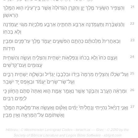
21
וְהַצָּפִ֥יר הַשָּׂעִ֖יר מֶ֣לֶךְ יָוָ֑ן וְהַקֶּ֤רֶן הַגְּדוֹלָה֙ אֲשֶׁ֣ר בֵּין־עֵינָ֔יו ה֖וּא הַמֶּ֥לֶךְ
הָרִאשֽׁוֹן׃
22
וְהַ֨נִּשְׁבֶּ֔רֶת וַתַּֽעֲמֹ֥דְנָה אַרְבַּ֖ע תַּחְתֶּ֑יהָ אַרְבַּ֧ע מַלְכֻי֛וֹת מִגּ֥וֹי יַעֲמֹ֖דְנָה
וְלֹ֥א בְכֹחֽוֹ׃
23
וּֽבְאַחֲרִית֙ מַלְכוּתָ֔ם כְּהָתֵ֖ם הַפֹּשְׁעִ֑ים יַעֲמֹ֛ד מֶ֥לֶךְ עַז־פָּנִ֖ים וּמֵבִ֥ין
חִידֽוֹת׃
24
וְעָצַ֤ם כֹּחוֹ֙ וְלֹ֣א בְכֹח֔וֹ וְנִפְלָא֥וֹת יַשְׁחִ֖ית וְהִצְלִ֣יחַ וְעָשָׂ֑ה וְהִשְׁחִ֥ית
עֲצוּמִ֖ים וְעַם־קְדֹשִֽׁים׃
25
וְעַל־שִׂכְל֗וֹ וְהִצְלִ֤יחַ מִרְמָה֙ בְּיָד֔וֹ וּבִלְבָב֣וֹ יַגְדִּ֔יל וּבְשַׁלְוָ֖ה יַשְׁחִ֣ית רַבִּ֑ים
וְעַ֤ל־שַׂר־שָׂרִים֙ יַעֲמֹ֔ד וּבְאֶ֥פֶס יָ֖ד יִשָּׁבֵֽר׃
26
וּמַרְאֵ֨ה הָעֶ֧רֶב וְהַבֹּ֛קֶר אֲשֶׁ֥ר נֶאֱמַ֖ר אֱמֶ֣ת ה֑וּא וְאַתָּה֙ סְתֹ֣ם הֶֽחָז֔וֹן כִּ֖י
לְיָמִ֥ים רַבִּֽים׃
27
וַאֲנִ֣י דָנִיֵּ֗אל נִהְיֵ֤יתִי וְנֶֽחֱלֵ֙יתִי֙ יָמִ֔ים וָאָק֕וּם וָאֶֽעֱשֶׂ֖ה אֶת־מְלֶ֣אכֶת הַמֶּ֑לֶךְ
וָאֶשְׁתּוֹמֵ֥ם עַל־הַמַּרְאֶ֖ה וְאֵ֥ין מֵבִֽין׃
Hébreu : © Westminster Leningrad Codex - tanach.us --- Grec : © 2010 by the
Society of Biblical Literature and Logos Bible Software - sblgnt.com