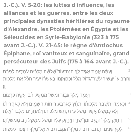
J.-C.). V. 5-20: les luttes d'influence, les
alliances et les guerres, entre les deux
principales dynasties héritières du royaume
d'Alexandre, les Ptolémées en Égypte et les
Séleucides en Syrie-Babylonie (323 à 175
avant J.-C.). V. 21-45: le règne d'Antiochus
Épiphane, roi vaniteux et sanguinaire, grand
persécuteur des Juifs (175 à 164 avant J.-C.).
2
וְעַתָּ֕ה אֱמֶ֖ת אַגִּ֣יד לָ֑ךְ הִנֵּה־עוֹד֩ שְׁלֹשָׁ֨ה מְלָכִ֜ים עֹמְדִ֣ים לְפָרַ֗ס
וְהָֽרְבִיעִי֙ יַעֲשִׁ֤יר עֹֽשֶׁר־גָּדוֹל֙ מִכֹּ֔ל וּכְחֶזְקָת֣וֹ בְעָשְׁר֔וֹ יָעִ֣יר הַכֹּ֔ל אֵ֖ת מַלְכ֥וּת
יָוָֽן׃
3
וְעָמַ֖ד מֶ֣לֶךְ גִּבּ֑וֹר וּמָשַׁל֙ מִמְשָׁ֣ל רַ֔ב וְעָשָׂ֖ה כִּרְצוֹנֽוֹ׃
4
וּכְעָמְדוֹ֙ תִּשָּׁבֵ֣ר מַלְכוּת֔וֹ וְתֵחָ֕ץ לְאַרְבַּ֖ע רוּח֣וֹת הַשָּׁמָ֑יִם וְלֹ֣א לְאַחֲרִית֗וֹ
וְלֹ֤א כְמָשְׁלוֹ֙ אֲשֶׁ֣ר מָשָׁ֔ל כִּ֤י תִנָּתֵשׁ֙ מַלְכוּת֔וֹ וְלַאֲחֵרִ֖ים מִלְּבַד־אֵֽלֶּה׃
5
וְיֶחֱזַ֥ק מֶֽלֶךְ־הַנֶּ֖גֶב וּמִן־שָׂרָ֑יו וְיֶחֱזַ֤ק עָלָיו֙ וּמָשָׁ֔ל מִמְשָׁ֥ל רַ֖ב מֶמְשַׁלְתּֽוֹ׃
6
וּלְקֵ֤ץ שָׁנִים֙ יִתְחַבָּ֔רוּ וּבַ֣ת מֶֽלֶךְ־הַנֶּ֗גֶב תָּבוֹא֙ אֶל־מֶ֣לֶךְ הַצָּפ֔וֹן לַעֲשׂ֖וֹת