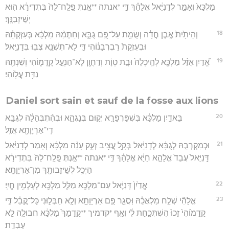
מַלְכָּא֙ וְאָמַ֣ר לְדָנִיֵּ֔אל אֱלָהָ֗ךְ דִּ֣י *אנתה **אַ֤נְתְּ פָּֽלַֽח־לֵהּ֙ בִּתְדִירָ֔א ה֖וּא
יְשֵׁיזְבִנָּֽךְ׃
18
וְהֵיתָ֙יִת֙ אֶ֣בֶן חֲדָ֔ה וְשֻׂמַ֖ת עַל־פֻּ֣ם גֻּבָּ֑א וְחַתְמַ֨הּ מַלְכָּ֜א בְּעִזְקְתֵ֗הּ
וּבְעִזְקָת֙ רַבְרְבָנ֔וֹהִי דִּ֛י לָא־תִשְׁנֵ֥א צְב֖וּ בְּדָנִיֵּֽאל׃
19
אֱ֠דַיִן אֲזַ֨ל מַלְכָּ֤א לְהֵֽיכְלֵהּ֙ וּבָ֣ת טְוָ֔ת וְדַחֲוָ֖ן לָא־הַנְעֵ֣ל קָֽדָמ֑וֹהִי וְשִׁנְתֵּ֖הּ
נַדַּ֥ת עֲלֽוֹהִי׃
Daniel sort sain et sauf de la fosse aux lions
20
בֵּאדַ֣יִן מַלְכָּ֔א בִּשְׁפַּרְפָּרָ֖א יְק֣וּם בְּנָגְהָ֑א וּבְהִ֨תְבְּהָלָ֔ה לְגֻבָּ֥א
דִֽי־אַרְיָוָתָ֖א אֲזַֽל׃
21
וּכְמִקְרְבֵ֣הּ לְגֻבָּ֔א לְדָ֣נִיֵּ֔אל בְּקָ֥ל עֲצִ֖יב זְעִ֑ק עָנֵ֨ה מַלְכָּ֜א וְאָמַ֣ר לְדָנִיֵּ֗אל
דָּֽנִיֵּאל֙ עֲבֵד֙ אֱלָהָ֣א חַיָּ֔א אֱלָהָ֗ךְ דִּ֣י *אנתה **אַ֤נְתְּ פָּֽלַֽח־לֵהּ֙ בִּתְדִירָ֔א
הַיְכִ֥ל לְשֵׁיזָבוּתָ֖ךְ מִן־אַרְיָוָתָֽא׃
22
אֱדַ֙יִן֙ דָּנִיֶּ֔אל עִם־מַלְכָּ֖א מַלִּ֑ל מַלְכָּ֖א לְעָלְמִ֥ין חֱיִֽי׃
23
אֱלָהִ֞י שְׁלַ֣ח מַלְאֲכֵ֗הּ וּֽסֲגַ֛ר פֻּ֥ם אַרְיָוָתָ֖א וְלָ֣א חַבְּל֑וּנִי כָּל־קֳבֵ֗ל דִּ֤י
קָֽדָמ֙וֹהִי֙ זָכוּ֙ הִשְׁתְּכַ֣חַת לִ֔י וְאַ֤ף *קדמיך **קָֽדָמָךְ֙ מַלְכָּ֔א חֲבוּלָ֖ה לָ֥א
עַבְדֵֽת׃