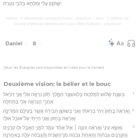
יִשְׁתַּנּ֣וֹן עֲלַ֔י וּמִלְּתָ֖א בְּלִבִּ֥י נִטְרֵֽת׃
Hébreu : © Westminster Leningrad Codex - tanach.us --- Grec : © 2010 by the
Society of Biblical Literature and Logos Bible Software - sblgnt.com
Daniel
8
Seuls les Évangiles sont disponibles en vidéo pour le moment.
Deuxième vision: le bélier et le bouc
1
בִּשְׁנַ֣ת שָׁל֔וֹשׁ לְמַלְכ֖וּת בֵּלְאשַׁצַּ֣ר הַמֶּ֑לֶךְ חָז֞וֹן נִרְאָ֤ה אֵלַי֙ אֲנִ֣י דָנִיֵּ֔אל
אַחֲרֵ֛י הַנִּרְאָ֥ה אֵלַ֖י בַּתְּחִלָּֽה׃
2
וָֽאֶרְאֶה֮ בֶּחָזוֹן֒ וַיְהִי֙ בִּרְאֹתִ֔י וַאֲנִי֙ בְּשׁוּשַׁ֣ן הַבִּירָ֔ה אֲשֶׁ֖ר בְּעֵילָ֣ם הַמְּדִינָ֑ה
וָאֶרְאֶה֙ בֶּֽחָז֔וֹן וַאֲנִ֥י הָיִ֖יתִי עַל־אוּבַ֥ל אוּלָֽי׃
3
וָאֶשָּׂ֤א עֵינַי֙ וָאֶרְאֶ֔ה וְהִנֵּ֣ה ׀ אַ֣יִל אֶחָ֗ד עֹמֵ֛ד לִפְנֵ֥י הָאֻבָ֖ל וְל֣וֹ קְרָנָ֑יִם
וְהַקְּרָנַ֣יִם גְּבֹה֗וֹת וְהָאַחַת֙ גְּבֹהָ֣ה מִן־הַשֵּׁנִ֔ית וְהַ֨גְּבֹהָ֔ה עֹלָ֖ה בָּאַחֲרֹנָֽה׃