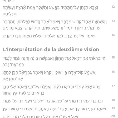
12
וְצָבָ֛א תִּנָּתֵ֥ן עַל־הַתָּמִ֖יד בְּפָ֑שַׁע וְתַשְׁלֵ֤ךְ אֱמֶת֙ אַ֔רְצָה וְעָשְׂתָ֖ה
וְהִצְלִֽיחָה׃
13
וָאֶשְׁמְעָ֥ה אֶֽחָד־קָד֖וֹשׁ מְדַבֵּ֑ר וַיֹּאמֶר֩ אֶחָ֨ד קָד֜וֹשׁ לַפַּֽלְמוֹנִ֣י הַֽמְדַבֵּ֗ר
עַד־מָתַ֞י הֶחָז֤וֹן הַתָּמִיד֙ וְהַפֶּ֣שַׁע שֹׁמֵ֔ם תֵּ֛ת וְקֹ֥דֶשׁ וְצָבָ֖א מִרְמָֽס׃
14
וַיֹּ֣אמֶר אֵלַ֔י עַ֚ד עֶ֣רֶב בֹּ֔קֶר אַלְפַּ֖יִם וּשְׁלֹ֣שׁ מֵא֑וֹת וְנִצְדַּ֖ק קֹֽדֶשׁ׃
L'interprétation de la deuxième vision
15
וַיְהִ֗י בִּרְאֹתִ֛י אֲנִ֥י דָנִיֵּ֖אל אֶת־הֶחָז֑וֹן וָאֲבַקְשָׁ֣ה בִינָ֔ה וְהִנֵּ֛ה עֹמֵ֥ד לְנֶגְדִּ֖י
כְּמַרְאֵה־גָֽבֶר׃
16
וָאֶשְׁמַ֥ע קוֹל־אָדָ֖ם בֵּ֣ין אוּלָ֑י וַיִּקְרָא֙ וַיֹּאמַ֔ר גַּבְרִיאֵ֕ל הָבֵ֥ן לְהַלָּ֖ז
אֶת־הַמַּרְאֶֽה׃
17
וַיָּבֹא֙ אֵ֣צֶל עָמְדִ֔י וּבְבֹא֣וֹ נִבְעַ֔תִּי וָאֶפְּלָ֖ה עַל־פָּנָ֑י וַיֹּ֤אמֶר אֵלַי֙ הָבֵ֣ן
בֶּן־אָדָ֔ם כִּ֖י לְעֶת־קֵ֥ץ הֶחָזֽוֹן׃
18
וּבְדַבְּר֣וֹ עִמִּ֔י נִרְדַּ֥מְתִּי עַל־פָּנַ֖י אָ֑רְצָה וַיִּ֨גַּע־בִּ֔י וַיַּֽעֲמִידֵ֖נִי עַל־עָמְדִֽי׃
19
וַיֹּ֙אמֶר֙ הִנְנִ֣י מוֹדִֽיעֲךָ֔ אֵ֥ת אֲשֶׁר־יִהְיֶ֖ה בְּאַחֲרִ֣ית הַזָּ֑עַם כִּ֖י לְמוֹעֵ֥ד קֵֽץ׃
20
הָאַ֥יִל אֲשֶׁר־רָאִ֖יתָ בַּ֣עַל הַקְּרָנָ֑יִם מַלְכֵ֖י מָדַ֥י וּפָרָֽס׃