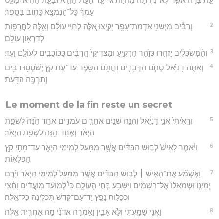
עֵ֣ת צָרָ֔ה אֲשֶׁ֤ר לֹֽא־נִהְיְתָה֙ מִֽהְי֣וֹת גּ֔וֹי עַ֖ד הָעֵ֣ת הַהִ֑יא וּבָעֵ֤ת הַהִיא֙ יִמָּלֵ֣ט
עַמְּךָ֔ כָּל־הַנִּמְצָ֖א כָּת֥וּב בַּסֵּֽפֶר׃
2
וְרַבִּ֕ים מִיְּשֵׁנֵ֥י אַדְמַת־עָפָ֖ר יָקִ֑יצוּ אֵ֚לֶּה לְחַיֵּ֣י עוֹלָ֔ם וְאֵ֥לֶּה לַחֲרָפ֖וֹת
לְדִרְא֥וֹן עוֹלָֽם׃
3
וְהַ֨מַּשְׂכִּלִ֔ים יַזְהִ֖רוּ כְּזֹ֣הַר הָרָקִ֑יעַ וּמַצְדִּיקֵי֙ הָֽרַבִּ֔ים כַּכּוֹכָבִ֖ים לְעוֹלָ֥ם וָעֶֽד׃
4
וְאַתָּ֣ה דָֽנִיֵּ֗אל סְתֹ֧ם הַדְּבָרִ֛ים וַחֲתֹ֥ם הַסֵּ֖פֶר עַד־עֵ֣ת קֵ֑ץ יְשֹׁטְט֥וּ רַבִּ֖ים
וְתִרְבֶּ֥ה הַדָּֽעַת׃
Le moment de la fin reste un secret
5
וְרָאִ֙יתִי֙ אֲנִ֣י דָנִיֵּ֔אל וְהִנֵּ֛ה שְׁנַ֥יִם אֲחֵרִ֖ים עֹמְדִ֑ים אֶחָ֥ד הֵ֙נָּה֙ לִשְׂפַ֣ת
הַיְאֹ֔ר וְאֶחָ֥ד הֵ֖נָּה לִשְׂפַ֥ת הַיְאֹֽר׃
6
וַיֹּ֗אמֶר לָאִישׁ֙ לְב֣וּשׁ הַבַּדִּ֔ים אֲשֶׁ֥ר מִמַּ֖עַל לְמֵימֵ֣י הַיְאֹ֑ר עַד־מָתַ֖י קֵ֥ץ
הַפְּלָאֽוֹת׃
7
וָאֶשְׁמַ֞ע אֶת־הָאִ֣ישׁ ׀ לְב֣וּשׁ הַבַּדִּ֗ים אֲשֶׁ֣ר מִמַּעַל֮ לְמֵימֵ֣י הַיְאֹר֒ וַיָּ֨רֶם
יְמִינ֤וֹ וּשְׂמֹאלוֹ֙ אֶל־הַשָּׁמַ֔יִם וַיִּשָּׁבַ֖ע בְּחֵ֣י הָעוֹלָ֑ם כִּי֩ לְמוֹעֵ֨ד מֽוֹעֲדִ֜ים וָחֵ֗צִי
וּכְכַלּ֛וֹת נַפֵּ֥ץ יַד־עַם־קֹ֖דֶשׁ תִּכְלֶ֥ינָה כָל־אֵֽלֶּה׃
8
וַאֲנִ֥י שָׁמַ֖עְתִּי וְלֹ֣א אָבִ֑ין וָאֹ֣מְרָ֔ה אֲדֹנִ֕י מָ֥ה אַחֲרִ֖ית אֵֽלֶּה׃