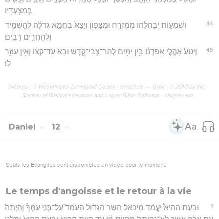
בְּמִצְעָדָֽיו׃
44
וּשְׁמֻע֣וֹת יְבַהֲלֻ֔הוּ מִמִּזְרָ֖ח וּמִצָּפ֑וֹן וְיָצָא֙ בְּחֵמָ֣א גְדֹלָ֔ה לְהַשְׁמִ֥יד
וּֽלְהַחֲרִ֖ים רַבִּֽים׃
45
וְיִטַּע֙ אָהֳלֶ֣י אַפַּדְנ֔וֹ בֵּ֥ין יַמִּ֖ים לְהַר־צְבִי־קֹ֑דֶשׁ וּבָא֙ עַד־קִצּ֔וֹ וְאֵ֥ין עוֹזֵ֖ר
לֽוֹ׃
Hébreu : © Westminster Leningrad Codex - tanach.us --- Grec : © 2010 by the
Society of Biblical Literature and Logos Bible Software - sblgnt.com
Daniel
12
Seuls les Évangiles sont disponibles en vidéo pour le moment.
Le temps d'angoisse et le retour à la vie
1
וּבָעֵ֣ת הַהִיא֩ יַעֲמֹ֨ד מִֽיכָאֵ֜ל הַשַּׂ֣ר הַגָּד֗וֹל הָעֹמֵד֮ עַל־בְּנֵ֣י עַמֶּךָ֒ וְהָיְתָה֙