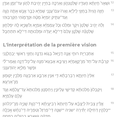
12
וּשְׁאָר֙ חֵֽיוָתָ֔א הֶעְדִּ֖יו שָׁלְטָנְה֑וֹן וְאַרְכָ֧ה בְחַיִּ֛ין יְהִ֥יבַת לְה֖וֹן עַד־זְמַ֥ן וְעִדָּֽן׃
13
חָזֵ֤ה הֲוֵית֙ בְּחֶזְוֵ֣י לֵֽילְיָ֔א וַאֲרוּ֙ עִם־עֲנָנֵ֣י שְׁמַיָּ֔א כְּבַ֥ר אֱנָ֖שׁ אָתֵ֣ה הֲוָ֑ה
וְעַד־עַתִּ֤יק יֽוֹמַיָּא֙ מְטָ֔ה וּקְדָמ֖וֹהִי הַקְרְבֽוּהִי׃
14
וְלֵ֨הּ יְהִ֤יב שָׁלְטָן֙ וִיקָ֣ר וּמַלְכ֔וּ וְכֹ֣ל עַֽמְמַיָּ֗א אֻמַיָּ֛א וְלִשָּׁנַיָּ֖א לֵ֣הּ יִפְלְח֑וּן
שָׁלְטָנֵ֞הּ שָׁלְטָ֤ן עָלַם֙ דִּֽי־לָ֣א יֶעְדֵּ֔ה וּמַלְכוּתֵ֖הּ דִּי־לָ֥א תִתְחַבַּֽל׃
L'interprétation de la première vision
15
אֶתְכְּרִיַּ֥ת רוּחִ֛י אֲנָ֥ה דָנִיֵּ֖אל בְּג֣וֹא נִדְנֶ֑ה וְחֶזְוֵ֥י רֵאשִׁ֖י יְבַהֲלֻנַּֽנִי׃
16
קִרְבֵ֗ת עַל־חַד֙ מִן־קָ֣אֲמַיָּ֔א וְיַצִּיבָ֥א אֶבְעֵֽא־מִנֵּ֖הּ עַֽל־כָּל־דְּנָ֑ה וַאֲמַר־לִ֕י
וּפְשַׁ֥ר מִלַּיָּ֖א יְהוֹדְעִנַּֽנִי׃
17
אִלֵּין֙ חֵיוָתָ֣א רַבְרְבָתָ֔א דִּ֥י אִנִּ֖ין אַרְבַּ֑ע אַרְבְּעָ֥ה מַלְכִ֖ין יְקוּמ֥וּן
מִן־אַרְעָֽא׃
18
וִֽיקַבְּלוּן֙ מַלְכוּתָ֔א קַדִּישֵׁ֖י עֶלְיוֹנִ֑ין וְיַחְסְנ֤וּן מַלְכוּתָא֙ עַֽד־עָ֣לְמָ֔א וְעַ֖ד
עָלַ֥ם עָלְמַיָּֽא׃
19
אֱדַ֗יִן צְבִית֙ לְיַצָּבָ֔א עַל־חֵֽיוְתָא֙ רְבִיעָ֣יְתָ֔א דִּֽי־הֲוָ֥ת שָֽׁנְיָ֖ה מִן־*כלהון
**כָּלְּהֵ֑ין דְּחִילָ֣ה יַתִּ֗ירָה *שניה **שִׁנַּ֤הּ דִּֽי־פַרְזֶל֙ וְטִפְרַ֣יהּ דִּֽי־נְחָ֔שׁ אָֽכְלָ֣ה
מַדֲּקָ֔ה וּשְׁאָרָ֖א בְּרַגְלַ֥יהּ רָֽפְסָֽה׃