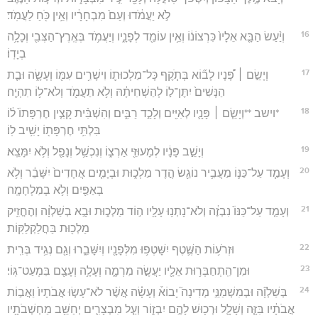
לֹ֣א יַעֲמֹ֔דוּ וְעַם֙ מִבְחָרָ֔יו וְאֵ֥ין כֹּ֖חַ לַעֲמֹֽד׃
16
וְיַ֨עַשׂ הַבָּ֤א אֵלָיו֙ כִּרְצוֹנ֔וֹ וְאֵ֥ין עוֹמֵ֖ד לְפָנָ֑יו וְיַעֲמֹ֥ד בְּאֶֽרֶץ־הַצְּבִ֖י וְכָלָ֥ה
בְיָדֽוֹ׃
17
וְיָשֵׂ֣ם ׀ פָּ֠נָיו לָב֞וֹא בְּתֹ֧קֶף כָּל־מַלְכוּת֛וֹ וִישָׁרִ֥ים עִמּ֖וֹ וְעָשָׂ֑ה וּבַ֤ת
הַנָּשִׁים֙ יִתֶּן־ל֣וֹ לְהַשְׁחִיתָ֔הּ וְלֹ֥א תַעֲמֹ֖ד וְלֹא־ל֥וֹ תִהְיֶֽה׃
18
*וישב **וְיָשֵׂ֧ם ׀ פָּנָ֛יו לְאִיִּ֖ים וְלָכַ֣ד רַבִּ֑ים וְהִשְׁבִּ֨ית קָצִ֤ין חֶרְפָּתוֹ֙ ל֔וֹ
בִּלְתִּ֥י חֶרְפָּת֖וֹ יָשִׁ֥יב לֽוֹ׃
19
וְיָשֵׁ֣ב פָּנָ֔יו לְמָעוּזֵּ֖י אַרְצ֑וֹ וְנִכְשַׁ֥ל וְנָפַ֖ל וְלֹ֥א יִמָּצֵֽא׃
20
וְעָמַ֧ד עַל־כַּנּ֛וֹ מַעֲבִ֥יר נוֹגֵ֖שׂ הֶ֣דֶר מַלְכ֑וּת וּבְיָמִ֤ים אֲחָדִים֙ יִשָּׁבֵ֔ר וְלֹ֥א
בְאַפַּ֖יִם וְלֹ֥א בְמִלְחָמָֽה׃
21
וְעָמַ֤ד עַל־כַּנּוֹ֙ נִבְזֶ֔ה וְלֹא־נָתְנ֥וּ עָלָ֖יו ה֣וֹד מַלְכ֑וּת וּבָ֣א בְשַׁלְוָ֔ה וְהֶחֱזִ֥יק
מַלְכ֖וּת בַּחֲלַקְלַקּֽוֹת׃
22
וּזְרֹע֥וֹת הַשֶּׁ֛טֶף יִשָּׁטְפ֥וּ מִלְּפָנָ֖יו וְיִשָּׁבֵ֑רוּ וְגַ֖ם נְגִ֥יד בְּרִֽית׃
23
וּמִן־הִֽתְחַבְּר֥וּת אֵלָ֖יו יַעֲשֶׂ֣ה מִרְמָ֑ה וְעָלָ֥ה וְעָצַ֖ם בִּמְעַט־גּֽוֹי׃
24
בְּשַׁלְוָ֞ה וּבְמִשְׁמַנֵּ֣י מְדִינָה֮ יָבוֹא֒ וְעָשָׂ֗ה אֲשֶׁ֨ר לֹא־עָשׂ֤וּ אֲבֹתָיו֙ וַאֲב֣וֹת
אֲבֹתָ֔יו בִּזָּ֧ה וְשָׁלָ֛ל וּרְכ֖וּשׁ לָהֶ֣ם יִבְז֑וֹר וְעַ֧ל מִבְצָרִ֛ים יְחַשֵּׁ֥ב מַחְשְׁבֹתָ֖יו