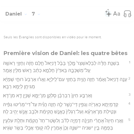
Daniel
7
Seuls les Évangiles sont disponibles en vidéo pour le moment.
Première vision de Daniel: les quatre bêtes
1
בִּשְׁנַ֣ת חֲדָ֗ה לְבֵלְאשַׁצַּר֙ מֶ֣לֶךְ בָּבֶ֔ל דָּנִיֵּאל֙ חֵ֣לֶם חֲזָ֔ה וְחֶזְוֵ֥י רֵאשֵׁ֖הּ
עַֽל־מִשְׁכְּבֵ֑הּ בֵּאדַ֙יִן֙ חֶלְמָ֣א כְתַ֔ב רֵ֥אשׁ מִלִּ֖ין אֲמַֽר׃
2
עָנֵ֤ה דָנִיֵּאל֙ וְאָמַ֔ר חָזֵ֥ה הֲוֵ֛ית בְּחֶזְוִ֖י עִם־לֵֽילְיָ֑א וַאֲר֗וּ אַרְבַּע֙ רוּחֵ֣י שְׁמַיָּ֔א
מְגִיחָ֖ן לְיַמָּ֥א רַבָּֽא׃
3
וְאַרְבַּ֤ע חֵיוָן֙ רַבְרְבָ֔ן סָלְקָ֖ן מִן־יַמָּ֑א שָׁנְיָ֖ן דָּ֥א מִן־דָּֽא׃
4
קַדְמָיְתָ֣א כְאַרְיֵ֔ה וְגַפִּ֥ין דִּֽי־נְשַׁ֖ר לַ֑הּ חָזֵ֣ה הֲוֵ֡ית עַד֩ דִּי־מְּרִ֨יטוּ גַפַּ֜יהּ
וּנְטִ֣ילַת מִן־אַרְעָ֗א וְעַל־רַגְלַ֙יִן֙ כֶּאֱנָ֣שׁ הֳקִימַ֔ת וּלְבַ֥ב אֱנָ֖שׁ יְהִ֥יב לַֽהּ׃
5
וַאֲר֣וּ חֵיוָה֩ אָחֳרִ֨י תִנְיָנָ֜ה דָּמְיָ֣ה לְדֹ֗ב וְלִשְׂטַר־חַד֙ הֳקִמַ֔ת וּתְלָ֥ת עִלְעִ֛ין
בְּפֻמַּ֖הּ בֵּ֣ין *שניה **שִׁנַּ֑הּ וְכֵן֙ אָמְרִ֣ין לַ֔הּ ק֥וּמִֽי אֲכֻ֖לִי בְּשַׂ֥ר שַׂגִּֽיא׃