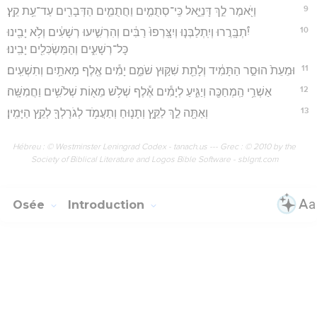
9
וַיֹּ֖אמֶר לֵ֣ךְ דָּנִיֵּ֑אל כִּֽי־סְתֻמִ֧ים וַחֲתֻמִ֛ים הַדְּבָרִ֖ים עַד־עֵ֥ת קֵֽץ׃
10
יִ֠תְבָּֽרֲרוּ וְיִֽתְלַבְּנ֤וּ וְיִצָּֽרְפוּ֙ רַבִּ֔ים וְהִרְשִׁ֣יעוּ רְשָׁעִ֔ים וְלֹ֥א יָבִ֖ינוּ
כָּל־רְשָׁעִ֑ים וְהַמַּשְׂכִּלִ֖ים יָבִֽינוּ׃
11
וּמֵעֵת֙ הוּסַ֣ר הַתָּמִ֔יד וְלָתֵ֖ת שִׁקּ֣וּץ שֹׁמֵ֑ם יָמִ֕ים אֶ֖לֶף מָאתַ֥יִם וְתִשְׁעִֽים׃
12
אַשְׁרֵ֥י הַֽמְחַכֶּ֖ה וְיַגִּ֑יעַ לְיָמִ֕ים אֶ֕לֶף שְׁלֹ֥שׁ מֵא֖וֹת שְׁלֹשִׁ֥ים וַחֲמִשָּֽׁה׃
13
וְאַתָּ֖ה לֵ֣ךְ לַקֵּ֑ץ וְתָנ֛וּחַ וְתַעֲמֹ֥ד לְגֹרָלְךָ֖ לְקֵ֥ץ הַיָּמִֽין׃
Hébreu : © Westminster Leningrad Codex - tanach.us --- Grec : © 2010 by the
Society of Biblical Literature and Logos Bible Software - sblgnt.com
Osée
Introduction