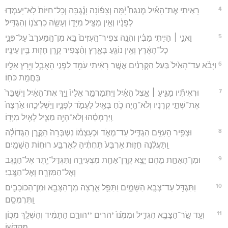
4
רָאִ֣יתִי אֶת־הָאַ֡יִל מְנַגֵּחַ֩ יָ֨מָּה וְצָפ֜וֹנָה וָנֶ֗גְבָּה וְכָל־חַיּוֹת֙ לֹֽא־יַֽעַמְד֣וּ
לְפָנָ֔יו וְאֵ֥ין מַצִּ֖יל מִיָּד֑וֹ וְעָשָׂ֥ה כִרְצֹנ֖וֹ וְהִגְדִּֽיל׃
5
וַאֲנִ֣י ׀ הָיִ֣יתִי מֵבִ֗ין וְהִנֵּ֤ה צְפִיר־הָֽעִזִּים֙ בָּ֤א מִן־הַֽמַּעֲרָב֙ עַל־פְּנֵ֣י
כָל־הָאָ֔רֶץ וְאֵ֥ין נוֹגֵ֖עַ בָּאָ֑רֶץ וְהַ֨צָּפִ֔יר קֶ֥רֶן חָז֖וּת בֵּ֥ין עֵינָֽיו׃
6
וַיָּבֹ֗א עַד־הָאַ֙יִל֙ בַּ֣עַל הַקְּרָנַ֔יִם אֲשֶׁ֣ר רָאִ֔יתִי עֹמֵ֖ד לִפְנֵ֣י הָאֻבָ֑ל וַיָּ֥רָץ אֵלָ֖יו
בַּחֲמַ֥ת כֹּחֽוֹ׃
7
וּרְאִיתִ֞יו מַגִּ֣יעַ ׀ אֵ֣צֶל הָאַ֗יִל וַיִּתְמַרְמַ֤ר אֵלָיו֙ וַיַּ֣ךְ אֶת־הָאַ֔יִל וַיְשַׁבֵּר֙
אֶת־שְׁתֵּ֣י קְרָנָ֔יו וְלֹא־הָ֥יָה כֹ֛חַ בָּאַ֖יִל לַעֲמֹ֣ד לְפָנָ֑יו וַיַּשְׁלִיכֵ֤הוּ אַ֙רְצָה֙
וַֽיִּרְמְסֵ֔הוּ וְלֹא־הָיָ֥ה מַצִּ֛יל לָאַ֖יִל מִיָּדֽוֹ׃
8
וּצְפִ֥יר הָעִזִּ֖ים הִגְדִּ֣יל עַד־מְאֹ֑ד וּכְעָצְמ֗וֹ נִשְׁבְּרָה֙ הַקֶּ֣רֶן הַגְּדוֹלָ֔ה
וַֽתַּעֲלֶ֜נָה חָז֤וּת אַרְבַּע֙ תַּחְתֶּ֔יהָ לְאַרְבַּ֖ע רוּח֥וֹת הַשָּׁמָֽיִם׃
9
וּמִן־הָאַחַ֣ת מֵהֶ֔ם יָצָ֥א קֶֽרֶן־אַחַ֖ת מִצְּעִירָ֑ה וַתִּגְדַּל־יֶ֛תֶר אֶל־הַנֶּ֥גֶב
וְאֶל־הַמִּזְרָ֖ח וְאֶל־הַצֶּֽבִי׃
10
וַתִּגְדַּ֖ל עַד־צְבָ֣א הַשָּׁמָ֑יִם וַתַּפֵּ֥ל אַ֛רְצָה מִן־הַצָּבָ֥א וּמִן־הַכּוֹכָבִ֖ים
וַֽתִּרְמְסֵֽם׃
11
וְעַ֥ד שַֽׂר־הַצָּבָ֖א הִגְדִּ֑יל וּמִמֶּ֙נּוּ֙ *הרים **הוּרַ֣ם הַתָּמִ֔יד וְהֻשְׁלַ֖ךְ מְכ֥וֹן
מִקְדָּשֽׁוֹ׃