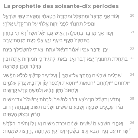
La prophétie des soixante-dix périodes
20
וְע֨וֹד אֲנִ֤י מְדַבֵּר֙ וּמִתְפַּלֵּ֔ל וּמִתְוַדֶּה֙ חַטָּאתִ֔י וְחַטַּ֖את עַמִּ֣י יִשְׂרָאֵ֑ל
וּמַפִּ֣יל תְּחִנָּתִ֗י לִפְנֵי֙ יְהוָ֣ה אֱלֹהַ֔י עַ֖ל הַר־קֹ֥דֶשׁ אֱלֹהָֽי׃
21
וְע֛וֹד אֲנִ֥י מְדַבֵּ֖ר בַּתְּפִלָּ֑ה וְהָאִ֣ישׁ גַּבְרִיאֵ֡ל אֲשֶׁר֩ רָאִ֨יתִי בֶחָז֤וֹן
בַּתְּחִלָּה֙ מֻעָ֣ף בִּיעָ֔ף נֹגֵ֣עַ אֵלַ֔י כְּעֵ֖ת מִנְחַת־עָֽרֶב׃
22
וַיָּ֖בֶן וַיְדַבֵּ֣ר עִמִּ֑י וַיֹּאמַ֕ר דָּנִיֵּ֕אל עַתָּ֥ה יָצָ֖אתִי לְהַשְׂכִּילְךָ֥ בִינָֽה׃
23
בִּתְחִלַּ֨ת תַּחֲנוּנֶ֜יךָ יָצָ֣א דָבָ֗ר וַאֲנִי֙ בָּ֣אתִי לְהַגִּ֔יד כִּ֥י חֲמוּד֖וֹת אָ֑תָּה וּבִין֙
בַּדָּבָ֔ר וְהָבֵ֖ן בַּמַּרְאֶֽה׃
24
שָׁבֻעִ֨ים שִׁבְעִ֜ים נֶחְתַּ֥ךְ עַֽל־עַמְּךָ֣ ׀ וְעַל־עִ֣יר קָדְשֶׁ֗ךָ לְכַלֵּ֨א הַפֶּ֜שַׁע
*ולחתם **וּלְהָתֵ֤ם *חטאות **חַטָּאת֙ וּלְכַפֵּ֣ר עָוֺ֔ן וּלְהָבִ֖יא צֶ֣דֶק עֹֽלָמִ֑ים
וְלַחְתֹּם֙ חָז֣וֹן וְנָבִ֔יא וְלִמְשֹׁ֖חַ קֹ֥דֶשׁ קָֽדָשִֽׁים׃
25
וְתֵדַ֨ע וְתַשְׂכֵּ֜ל מִן־מֹצָ֣א דָבָ֗ר לְהָשִׁיב֙ וְלִבְנ֤וֹת יְרֽוּשָׁלִַ֙ם֙ עַד־מָשִׁ֣יחַ
נָגִ֔יד שָׁבֻעִ֖ים שִׁבְעָ֑ה וְשָׁבֻעִ֞ים שִׁשִּׁ֣ים וּשְׁנַ֗יִם תָּשׁוּב֙ וְנִבְנְתָה֙ רְח֣וֹב
וְחָר֔וּץ וּבְצ֖וֹק הָעִתִּֽים׃
26
וְאַחֲרֵ֤י הַשָּׁבֻעִים֙ שִׁשִּׁ֣ים וּשְׁנַ֔יִם יִכָּרֵ֥ת מָשִׁ֖יחַ וְאֵ֣ין ל֑וֹ וְהָעִ֨יר וְהַקֹּ֜דֶשׁ
יַ֠שְׁחִית עַ֣ם נָגִ֤יד הַבָּא֙ וְקִצּ֣וֹ בַשֶּׁ֔טֶף וְעַד֙ קֵ֣ץ מִלְחָמָ֔ה נֶחֱרֶ֖צֶת שֹׁמֵמֽוֹת׃