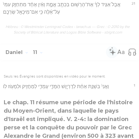
21
אֲבָל֙ אַגִּ֣יד לְךָ֔ אֶת־הָרָשׁ֥וּם בִּכְתָ֖ב אֱמֶ֑ת וְאֵ֨ין אֶחָ֜ד מִתְחַזֵּ֤ק עִמִּי֙
עַל־אֵ֔לֶּה כִּ֥י אִם־מִיכָאֵ֖ל שַׂרְכֶֽם׃
Hébreu : © Westminster Leningrad Codex - tanach.us --- Grec : © 2010 by the
Society of Biblical Literature and Logos Bible Software - sblgnt.com
Daniel
11
Seuls les Évangiles sont disponibles en vidéo pour le moment.
1
וַאֲנִי֙ בִּשְׁנַ֣ת אַחַ֔ת לְדָרְיָ֖וֶשׁ הַמָּדִ֑י עָמְדִ֛י לְמַחֲזִ֥יק וּלְמָע֖וֹז לֽוֹ׃
Le chap. 11 résume une période de l'histoire
du Moyen-Orient, dans laquelle le pays
d'Israël est impliqué. V. 2-4: la domination
perse et la conquête du pouvoir par le Grec
Alexandre le Grand (environ 500 à 323 avant