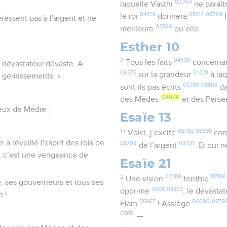
02060
laquelle Vasthi
ne paraît
04428
05414
08799
le roi
donnera
l
éressent pas à l'argent et ne
02896
meilleure
qu’elle.
Esther 10
2
04639
Tous les faits
concernan
le dévastateur dévaste. A
06575
01420
sur la grandeur
à laq
es gémissements. »
03789
08803
sont-ils pas écrits
da
04074
des Mèdes
et des Pers
ceux de Médie ;
Esaïe 13
17
05782
08688
Voici, j’excite
con
 a réveillé l'esprit des rois de
08799
03701
de l’argent
, Et qui 
, c’est une vengeance de
Esaïe 21
2
02380
07186
Une vision
terrible
ie, ses gouverneurs et tous ses
0898
08802
opprime
, le dévasta
n !
05867
06696
0879
Elam
! Assiège
0585
. —