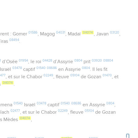
01586
04031
04074
03120
rent : Gomer
, Magog
, Madaï
, Javan
,
08494
Tiras
.
1
01954
04428
0804
03920
08804
d’Osée
, le roi
d’Assyrie
prit
03478
01540
08686
0804
Israël
captif
en Assyrie
. Il les fit
477
02249
05104
01470
, et sur le Chabor
, fleuve
de Gozan
, et
04074
s
.
01540
03478
01540
08686
0804
mena
Israël
captif
en Assyrie
,
02477
02249
05104
alach
, et sur le Chabor
, fleuve
de Gozan
04074
s Mèdes
,