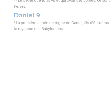
Le bélier que tu as vu et qui avait des cornes, ce sont
Perses.
Daniel 9
1
La première année de règne de Darius, fils d'Assuérus,
le royaume des Babyloniens,