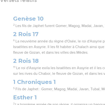
Versets relatifs
Genèse 10
2
Les fils de Japhet furent Gomer, Magog, Madaï, Javan, 
2 Rois 17
6
La neuvième année du règne d'Osée, le roi d'Assyrie pri
Israélites en Assyrie. Il les fit habiter à Chalach ainsi qu
fleuve de Gozan, et dans les villes des Mèdes.
2 Rois 18
11
Le roi d'Assyrie exila les Israélites en Assyrie et il les
sur les rives du Chabor, le fleuve de Gozan, et dans les 
1 Chroniques 1
5
Fils de Japhet : Gomer, Magog, Madaï, Javan, Tubal, M
Esther 1
3
La troisième année de son règne, il organisa un banque