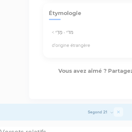
Étymologie
< מדי - מָדַי
d'origine étrangère
Vous avez aimé ? Partagez
Segond 21