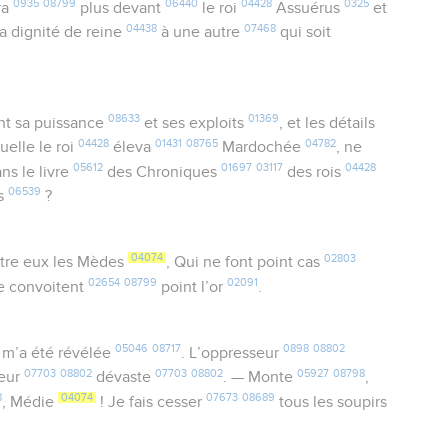
0935
08799
06440
04428
0325
ra
plus devant
le roi
Assuérus
et
04438
07468
a dignité de reine
à une autre
qui soit
08633
01369
t sa puissance
et ses exploits
, et les détails
04428
01431
08765
04782
uelle le roi
éleva
Mardochée
, ne
05612
01697
03117
04428
ns le livre
des Chroniques
des rois
06539
es
?
04074
02803
tre eux les Mèdes
, Qui ne font point cas
02654
08799
02091
ne convoitent
point l’or
.
05046
08717
0898
08802
m’a été révélée
. L’oppresseur
07703
08802
07703
08802
05927
08798
teur
dévaste
. — Monte
,
8
04074
07673
08689
, Médie
! Je fais cesser
tous les soupirs