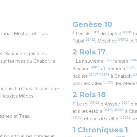
Genèse 10
2
01121
03315
Tubal, Méshec et Tiras.
Les fils
de Japhet
fu
08422
04902
Tubal
, Méschec
et 
2 Rois 17
t Samarie et exila les
6
08671
0814
e sur les rives du Chabor, le
La neuvième
année
08111
01540
Samarie
, et emmena
03427
08686
02
habiter
à Chalach
05892
dans les villes
des Mède
 conduisit à Chalach ainsi que
2 Rois 18
villes des Mèdes.
11
04428
0804
Le roi
d’Assyrie
em
05148
08686
et il les établit
à Ch
éshec et Tiras.
01470
05892
, et dans les villes
de
1 Chroniques 1
t pour tous ses princes et