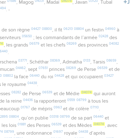
01586
04031
04074
03120
mer
, Magog
, Madaï
, Javan
, Tubal
8494
. -
1
04427
08800
06213
08804
04960
de son règne
, il fit
un festin
à
05650
02428
 serviteurs
; les commandants de l’armée
des
74
06579
08269
04082
, les grands
et les chefs
des provinces
6440
.
03771
08369
0133
08659
arschena
, Schéthar
, Admatha
, Tarsis
,
04462
07651
08269
06539
emucan
, sept
princes
de Perse
et de
0
08802
06440
04428
03427
la face
du roi
et qui occupaient
04438
s le royaume
.
08282
06539
04074
esses
de Perse
et de Médie
qui auront
04436
0559
08799
de la reine
la rapporteront
à tous les
01767
0963
07110
 beaucoup
de mépris
et de colère
.
2895
08804
03318
08799
06440
, qu’on publie
de sa part
et
01881
06539
04074
 les lois
des Perses
et des Mèdes
, avec
74
08799
01697
04438
, une ordonnance
royale
d’après