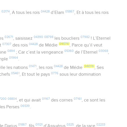
02174
04428
05867
i
, A tous les rois
d’Elam
, Et à tous les rois
02671
04390
08798
07982
hes
, saisissez
les boucliers
! L’Eternel
07307
04428
04074
it
des rois
de Médie
, Parce qu’il veut
0894
05360
03068
one
; Car c’est la vengeance
de l’Eternel
,
01964
mple
.
01471
04428
04074
lle les nations
, les rois
de Médie
, Ses
05461
0776
 chefs
, Et tout le pays
sous leur domination
7200
08804
01167
07161
, et qui avait
des cornes
, ce sont les
06539
des Perses
.
01867
01121
0325
02233
e Darius
, fils
d’Assuérus
, de la race