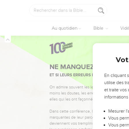
Au quotidien
Bible
Vid
Vot
NE MANQUEZ PAS L’ÉVÉ
ET SI LEURS ERREURS POUVAIENT VOUS 
En cliquant 
utilise des 
On admire souvent les leaders pour leurs réussi
et traite vo
moins les doutes, les erreurs et les saisons di
informations
elles qui les ont façonnés.
Mesurer l'
Dans cette conférence, leaders, entrepreneur
marquantes de leur parcours et les clés pour
Vous perme
deviennent vos tremplins. Que vous guidiez 
Vous perme