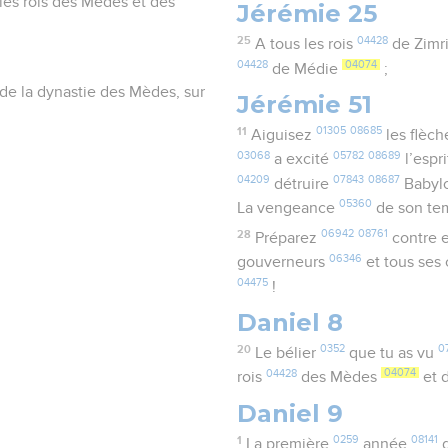
 les rois des Mèdes et des
Jérémie 25
25
04428
A tous les rois
de Zimr
04428
04074
de Médie
;
 de la dynastie des Mèdes, sur
Jérémie 51
11
01305
08685
Aiguisez
les flèc
03068
05782
08689
a excité
l’espr
04209
07843
08687
détruire
Babyl
05360
La vengeance
de son te
28
06942
08761
Préparez
contre e
06346
gouverneurs
et tous ses
04475
!
Daniel 8
20
0352
0
Le bélier
que tu as vu
04428
04074
rois
des Mèdes
et 
Daniel 9
1
0259
08141
La première
année
d