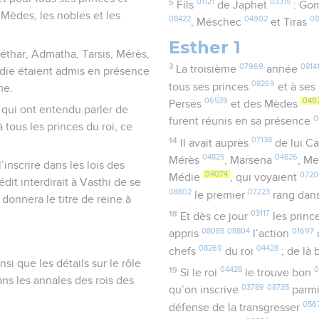
5
01121
03315
Fils
de Japhet
: Go
 Mèdes, les nobles et les
08422
04902
0
, Méschec
et Tiras
Esther 1
thar, Admatha, Tarsis, Mérès,
3
07969
0814
La troisième
année
die étaient admis en présence
08269
tous ses princes
et à ses
me.
06539
040
Perses
et des Mèdes
 qui ont entendu parler de
0
furent réunis en sa présence
 tous les princes du roi, ce
14
07138
Il avait auprès
de lui C
04825
04826
Mérès
, Marsena
, M
l’inscrire dans les lois des
04074
0720
Médie
, qui voyaient
it interdirait à Vasthi de se
08802
07223
le premier
rang dan
 donnera le titre de reine à
18
03117
Et dès ce jour
les princ
08085
08804
01697
appris
l’action
08269
04428
chefs
du roi
; de là
nsi que les détails sur le rôle
19
04428
0
Si le roi
le trouve bon
ans les annales des rois des
03789
08735
qu’on inscrive
parmi
056
défense de la transgresser