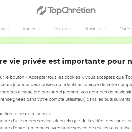
éos
Audios
Textes
Musique
Chrét
re vie privée est importante pour 
NEMENT DE L’ANNÉE !
ÉVITER LES VOTRES ?
sur le bouton « Accepter tous les cookies », vous acceptez que T
traceurs (comme des cookies ou l'identifiant unique de votre compte 
tes, leur impact, leur foi ou leur vision. Mais on voit
s données à caractère personnel (comme vos données de navigatio
fficiles qu'ils ont traversés, alors même que ce sont
 renseignées dans votre compte utilisateur) dans les buts suivants 
audience de notre service
s, et responsables reviennent sur les erreurs
 avancer avec plus de sagesse afin que leurs erreurs
ttre d'utiliser des services tiers tels que de la vidéo, des cartes
un ministère, une équipe, un groupe ou une famille,
ttre d'entrer en contact avec notre service de relation aux utilisat