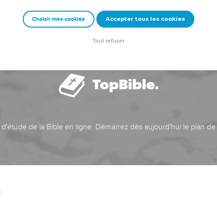
Accepter tous les cookies
Choisir mes cookies
Tout refuser
t d'étude de la Bible en ligne. Démarrez dès aujourd'hui le plan de
c