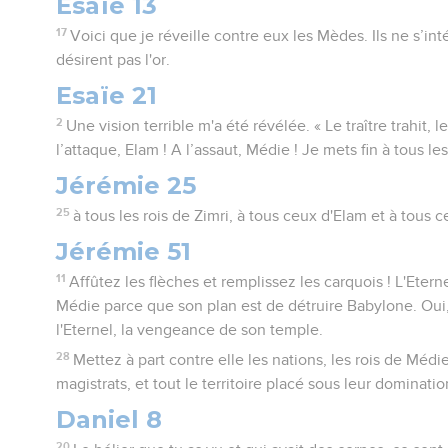
Esaïe 13
17
Voici que je réveille contre eux les Mèdes. Ils ne s’int
désirent pas l'or.
Esaïe 21
2
Une vision terrible m'a été révélée. « Le traître trahit, 
l’attaque, Elam ! A l’assaut, Médie ! Je mets fin à tous l
Jérémie 25
25
à tous les rois de Zimri, à tous ceux d'Elam et à tous 
Jérémie 51
11
Affûtez les flèches et remplissez les carquois ! L'Eternel
Médie parce que son plan est de détruire Babylone. Oui
l'Eternel, la vengeance de son temple.
28
Mettez à part contre elle les nations, les rois de Méd
magistrats, et tout le territoire placé sous leur dominatio
Daniel 8
20