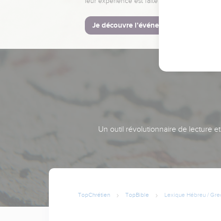
leur expérience est faite pour vous.
Je découvre l’événement
Un outil révolutionnaire de lecture e
TopChrétien
TopBible
Lexique Hébreu / Gre