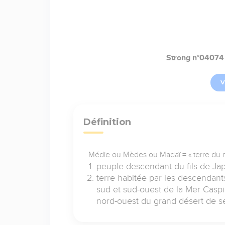
Strong n°04074
V
Définition
Médie ou Mèdes ou Madaï = « terre du m
peuple descendant du fils de Japh
terre habitée par les descendant
sud et sud-ouest de la Mer Caspien
nord-ouest du grand désert de se