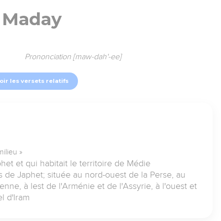
Maday
Prononciation [maw-dah'-ee]
oir les versets relatifs
ilieu »
et et qui habitait le territoire de Médie
s de Japhet; située au nord-ouest de la Perse, au
ne, à lest de l'Arménie et de l'Assyrie, à l'ouest et
l d'Iram