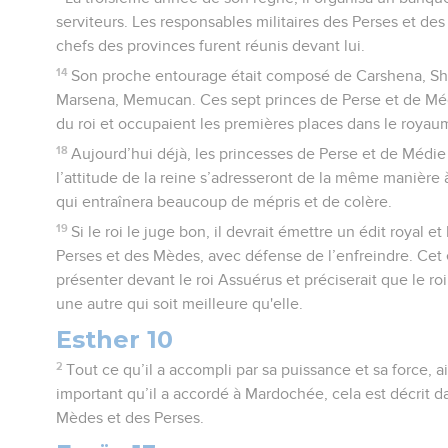
serviteurs. Les responsables militaires des Perses et des
chefs des provinces furent réunis devant lui.
14
Son proche entourage était composé de Carshena, Shé
Marsena, Memucan. Ces sept princes de Perse et de Mé
du roi et occupaient les premières places dans le royau
18
Aujourd’hui déjà, les princesses de Perse et de Médie
l’attitude de la reine s’adresseront de la même manière à
qui entraînera beaucoup de mépris et de colère.
19
Si le roi le juge bon, il devrait émettre un édit royal et 
Perses et des Mèdes, avec défense de l’enfreindre. Cet éd
présenter devant le roi Assuérus et préciserait que le roi
une autre qui soit meilleure qu'elle.
Esther 10
2
Tout ce qu’il a accompli par sa puissance et sa force, ai
important qu’il a accordé à Mardochée, cela est décrit d
Mèdes et des Perses.