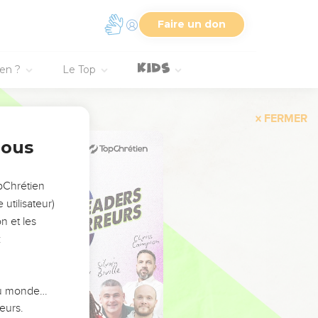
Faire un don
ien ?
Le Top
FERMER
nous
opChrétien
utilisateur)
n et les
:
 du monde…
eurs.