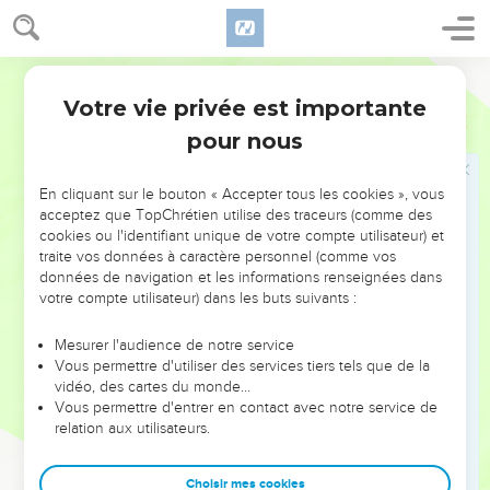
aucune semence, ni produit, ni herbe qui pousse, comme
lors de la catastrophe qui a frappé Sodome, Gomorrhe, Adma
et Tseboïm, ces villes que l'Eternel a détruites dans sa colère
Segond 21
et sa fureur,
Votre vie privée est importante
Deutéronome
29
23
et ils diront avec toutes les nations : ‘Pourquoi l'Eternel a-t-
pour nous
il traité ce pays ainsi ? Pourquoi cette ardente, cette grande
colère ?’
En cliquant sur le bouton « Accepter tous les cookies », vous
24
On répondra : ‘C'est parce qu'ils ont abandonné l'alliance
acceptez que TopChrétien utilise des traceurs (comme des
cookies ou l'identifiant unique de votre compte utilisateur) et
contractée avec eux par l'Eternel, le Dieu de leurs ancêtres,
traite vos données à caractère personnel (comme vos
lorsqu'il les a fait sortir d'Egypte ;
données de navigation et les informations renseignées dans
25
c'est parce qu'ils sont allés servir d'autres dieux et se
votre compte utilisateur) dans les buts suivants :
prosterner devant eux, des dieux qu'ils ne connaissaient pas
Mesurer l'audience de notre service
et que l'Eternel ne leur avait pas attribués.
Vous permettre d'utiliser des services tiers tels que de la
26
Alors la colère de l'Eternel s'est enflammée contre ce pays
vidéo, des cartes du monde…
Vous permettre d'entrer en contact avec notre service de
et il a fait venir sur lui toutes les malédictions écrites dans ce
relation aux utilisateurs.
livre.
27
L'Eternel les a arrachés de leur pays avec colère, avec
Choisir mes cookies