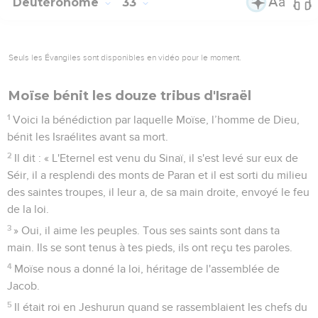
Deutéronome
33
Seuls les Évangiles sont disponibles en vidéo pour le moment.
Moïse bénit les douze tribus d'Israël
1
Voici la bénédiction par laquelle Moïse, l’homme de Dieu,
bénit les Israélites avant sa mort.
2
Il dit : « L'Eternel est venu du Sinaï, il s'est levé sur eux de
Séir, il a resplendi des monts de Paran et il est sorti du milieu
des saintes troupes, il leur a, de sa main droite, envoyé le feu
de la loi.
3
» Oui, il aime les peuples. Tous ses saints sont dans ta
main. Ils se sont tenus à tes pieds, ils ont reçu tes paroles.
4
Moïse nous a donné la loi, héritage de l'assemblée de
Jacob.
5
Il était roi en Jeshurun quand se rassemblaient les chefs du