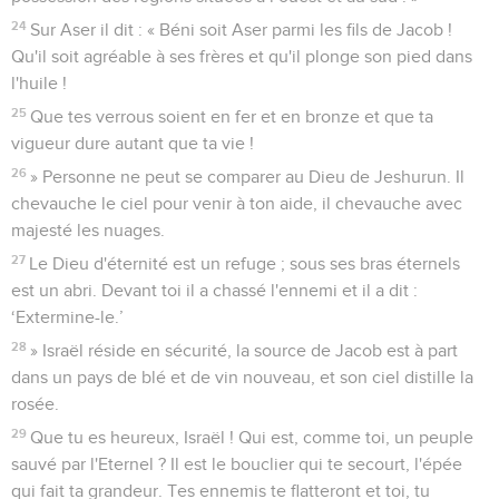
24
Sur Aser il dit : « Béni soit Aser parmi les fils de Jacob !
Qu'il soit agréable à ses frères et qu'il plonge son pied dans
l'huile !
25
Que tes verrous soient en fer et en bronze et que ta
vigueur dure autant que ta vie !
26
» Personne ne peut se comparer au Dieu de Jeshurun. Il
chevauche le ciel pour venir à ton aide, il chevauche avec
majesté les nuages.
27
Le Dieu d'éternité est un refuge ; sous ses bras éternels
est un abri. Devant toi il a chassé l'ennemi et il a dit :
‘Extermine-le.’
28
» Israël réside en sécurité, la source de Jacob est à part
dans un pays de blé et de vin nouveau, et son ciel distille la
rosée.
29
Que tu es heureux, Israël ! Qui est, comme toi, un peuple
sauvé par l'Eternel ? Il est le bouclier qui te secourt, l'épée
qui fait ta grandeur. Tes ennemis te flatteront et toi, tu