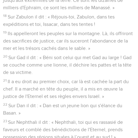
jusqu'aux extrémités de la terre. Ce sont les dizaines de
milliers d'Ephraïm, ce sont les milliers de Manassé. »
18
Sur Zabulon il dit : « Réjouis-toi, Zabulon, dans tes
expéditions et toi, Issacar, dans tes tentes !
19
Ils appelleront les peuples sur la montagne. Là, ils offriront
des sacrifices de justice, car ils suceront l'abondance de la
mer et les trésors cachés dans le sable. »
20
Sur Gad il dit : « Béni soit celui qui met Gad au large ! Gad
se couche comme une lionne, il déchire les pattes et la tête
de sa victime.
21
Il a eu droit au premier choix, car là est cachée la part du
chef. Il a marché en tête du peuple, il a mis en œuvre la
justice de l'Eternel et ses règles envers Israël. »
22
Sur Dan il dit : « Dan est un jeune lion qui s'élance du
Basan. »
23
Sur Nephthali il dit : « Nephthali, toi qui es rassasié de
faveurs et comblé des bénédictions de l'Eternel, prends
possession des régions situées à l’ouest et au sud ! »