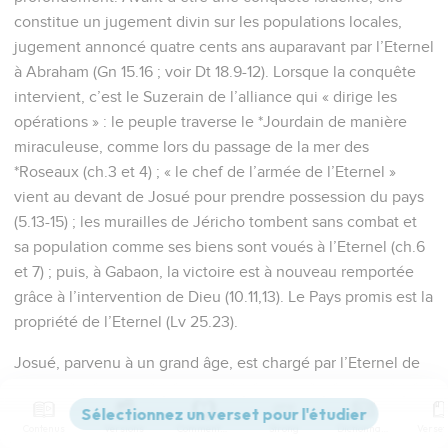
constitue un jugement divin sur les populations locales,
jugement annoncé quatre cents ans auparavant par l’Eternel
à Abraham (Gn 15.16 ; voir Dt 18.9-12). Lorsque la conquête
intervient, c’est le Suzerain de l’alliance qui « dirige les
opérations » : le peuple traverse le *Jourdain de manière
miraculeuse, comme lors du passage de la mer des
*Roseaux (ch.3 et 4) ; « le chef de l’armée de l’Eternel »
vient au devant de Josué pour prendre possession du pays
(5.13-15) ; les murailles de Jéricho tombent sans combat et
sa population comme ses biens sont voués à l’Eternel (ch.6
et 7) ; puis, à Gabaon, la victoire est à nouveau remportée
grâce à l’intervention de Dieu (10.11,13). Le Pays promis est la
propriété de l’Eternel (Lv 25.23).
Josué, parvenu à un grand âge, est chargé par l’Eternel de
partager le pays entre les tribus d’Israël (ch.13 à 21), alors
qu’une grande partie du territoire reste encore à conquérir
Contenus
Versions
Commentaires
Strong
Dictionnaire
(13.1). Ce partage du territoire se réalisera de manière plus