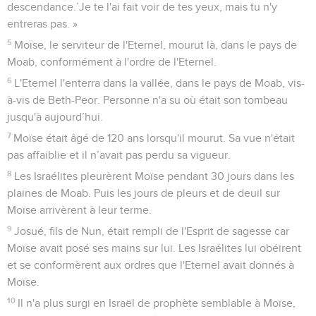
descendance.’Je te l'ai fait voir de tes yeux, mais tu n'y
entreras pas. »
5
Moïse, le serviteur de l'Eternel, mourut là, dans le pays de
Moab, conformément à l'ordre de l'Eternel.
6
L'Eternel l'enterra dans la vallée, dans le pays de Moab, vis-
à-vis de Beth-Peor. Personne n'a su où était son tombeau
jusqu'à aujourd’hui.
7
Moïse était âgé de 120 ans lorsqu'il mourut. Sa vue n'était
pas affaiblie et il n’avait pas perdu sa vigueur.
8
Les Israélites pleurèrent Moïse pendant 30 jours dans les
plaines de Moab. Puis les jours de pleurs et de deuil sur
Moïse arrivèrent à leur terme.
9
Josué, fils de Nun, était rempli de l'Esprit de sagesse car
Moïse avait posé ses mains sur lui. Les Israélites lui obéirent
et se conformèrent aux ordres que l'Eternel avait donnés à
Moïse.
10
Il n'a plus surgi en Israël de prophète semblable à Moïse,