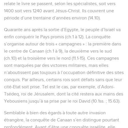
relate le livre se passent, selon les spécialistes, soit vers
1400 soit vers 1240 avant Jésus-Christ. Ils couvrent une
période d’une trentaine d’années environ (14.10).
Quarante ans après la sortie d’Egypte, le peuple d’Israël va
enfin conquérir le Pays promis (ch.1 à 12). La conquête
s’organise autour de trois « campagnes » : la première dans
le centre de Canaan (ch.1 à 9), la deuxième vers le sud
(ch.10) et la troisième vers le nord (11.1-15). Ces campagnes
sont marquées par des victoires militaires, mais elles
n’aboutissent pas toujours à l’occupation définitive des sites
conquis. Par ailleurs, certains rois sont défaits sans que leur
cité-Etat soit prise. Tel est le cas, par exemple, d’Adoni-
Tsédeq, roi de Jérusalem, dont la cité restera aux mains des
Yebousiens jusqu’à sa prise par le roi David (10.1ss. ; 15.63).
Semblable à bien des égards à toute autre invasion
étrangère, la conquête de Canaan s’en distingue pourtant
profondément. Avant d’être une conquête israélite, elle