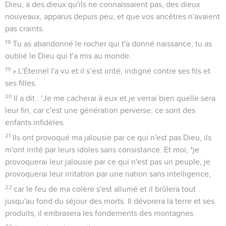
Dieu, à des dieux qu'ils ne connaissaient pas, des dieux
nouveaux, apparus depuis peu, et que vos ancêtres n'avaient
pas craints.
18
Tu as abandonné le rocher qui t'a donné naissance, tu as
oublié le Dieu qui t'a mis au monde.
19
» L'Eternel l'a vu et il s’est irrité, indigné contre ses fils et
ses filles.
20
Il a dit : ‘Je me cacherai à eux et je verrai bien quelle sera
leur fin, car c'est une génération perverse, ce sont des
enfants infidèles.
21
Ils ont provoqué ma jalousie par ce qui n'est pas Dieu, ils
m'ont irrité par leurs idoles sans consistance. Et moi, *je
provoquerai leur jalousie par ce qui n'est pas un peuple, je
provoquerai leur irritation par une nation sans intelligence,
22
car le feu de ma colère s'est allumé et il brûlera tout
jusqu'au fond du séjour des morts. Il dévorera la terre et ses
produits, il embrasera les fondements des montagnes.