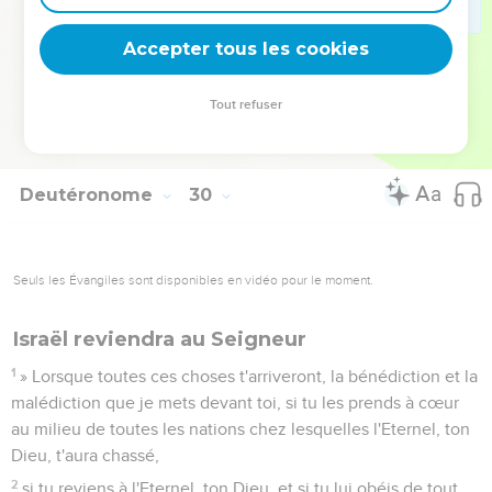
fureur, avec une grande indignation et il les a jetés dans un
autre pays, comme on le voit aujourd'hui.’
Accepter tous les cookies
28
» Les choses cachées sont pour l'Eternel, notre Dieu ; les
choses révélées sont pour nous et nos enfants, à toujours,
Tout refuser
afin que nous mettions en pratique toutes les paroles de
cette loi.
Deutéronome
30
Seuls les Évangiles sont disponibles en vidéo pour le moment.
Israël reviendra au Seigneur
1
» Lorsque toutes ces choses t'arriveront, la bénédiction et la
malédiction que je mets devant toi, si tu les prends à cœur
au milieu de toutes les nations chez lesquelles l'Eternel, ton
Dieu, t'aura chassé,
2
si tu reviens à l'Eternel, ton Dieu, et si tu lui obéis de tout