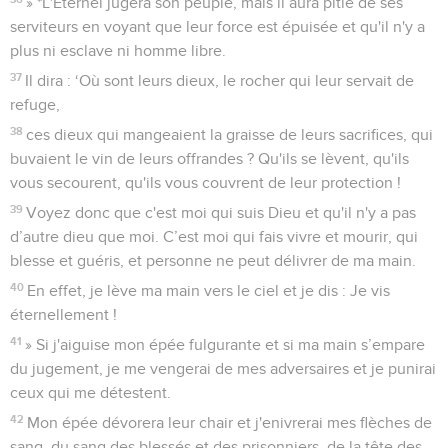
» *L'Eternel jugera son peuple, mais il aura pitié de ses
serviteurs en voyant que leur force est épuisée et qu'il n'y a
plus ni esclave ni homme libre.
37
Il dira : ‘Où sont leurs dieux, le rocher qui leur servait de
refuge,
38
ces dieux qui mangeaient la graisse de leurs sacrifices, qui
buvaient le vin de leurs offrandes ? Qu'ils se lèvent, qu'ils
vous secourent, qu'ils vous couvrent de leur protection !
39
Voyez donc que c'est moi qui suis Dieu et qu'il n'y a pas
d’autre dieu que moi. C’est moi qui fais vivre et mourir, qui
blesse et guéris, et personne ne peut délivrer de ma main.
40
En effet, je lève ma main vers le ciel et je dis : Je vis
éternellement !
41
» Si j'aiguise mon épée fulgurante et si ma main s’empare
du jugement, je me vengerai de mes adversaires et je punirai
ceux qui me détestent.
42
Mon épée dévorera leur chair et j'enivrerai mes flèches de
sang, du sang des blessés et des prisonniers, de la tête des