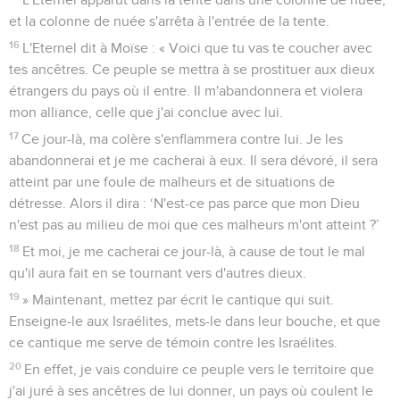
et la colonne de nuée s'arrêta à l'entrée de la tente.
16
L'Eternel dit à Moïse : « Voici que tu vas te coucher avec
tes ancêtres. Ce peuple se mettra à se prostituer aux dieux
étrangers du pays où il entre. Il m'abandonnera et violera
mon alliance, celle que j'ai conclue avec lui.
17
Ce jour-là, ma colère s'enflammera contre lui. Je les
abandonnerai et je me cacherai à eux. Il sera dévoré, il sera
atteint par une foule de malheurs et de situations de
détresse. Alors il dira : ‘N'est-ce pas parce que mon Dieu
n'est pas au milieu de moi que ces malheurs m'ont atteint ?’
18
Et moi, je me cacherai ce jour-là, à cause de tout le mal
qu'il aura fait en se tournant vers d'autres dieux.
19
» Maintenant, mettez par écrit le cantique qui suit.
Enseigne-le aux Israélites, mets-le dans leur bouche, et que
ce cantique me serve de témoin contre les Israélites.
20
En effet, je vais conduire ce peuple vers le territoire que
j'ai juré à ses ancêtres de lui donner, un pays où coulent le