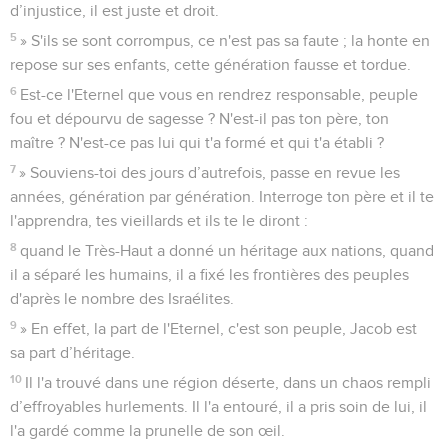
d’injustice, il est juste et droit.
5
» S'ils se sont corrompus, ce n'est pas sa faute ; la honte en
repose sur ses enfants, cette génération fausse et tordue.
6
Est-ce l'Eternel que vous en rendrez responsable, peuple
fou et dépourvu de sagesse ? N'est-il pas ton père, ton
maître ? N'est-ce pas lui qui t'a formé et qui t'a établi ?
7
» Souviens-toi des jours d’autrefois, passe en revue les
années, génération par génération. Interroge ton père et il te
l'apprendra, tes vieillards et ils te le diront :
8
quand le Très-Haut a donné un héritage aux nations, quand
il a séparé les humains, il a fixé les frontières des peuples
d'après le nombre des Israélites.
9
» En effet, la part de l'Eternel, c'est son peuple, Jacob est
sa part d’héritage.
10
Il l'a trouvé dans une région déserte, dans un chaos rempli
d’effroyables hurlements. Il l'a entouré, il a pris soin de lui, il
l'a gardé comme la prunelle de son œil.