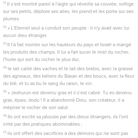
11
Il s’est montré pareil à l'aigle qui réveille sa couvée, voltige
sur ses petits, déploie ses ailes, les prend et les porte sur ses
plumes.
12
» L'Eternel seul a conduit son peuple : il n'y avait avec lui
aucun dieu étranger.
13
Il l'a fait monter sur les hauteurs du pays et Israël a mangé
les produits des champs. Il lui a fait sucer le miel du rocher,
l'huile qui sort du rocher le plus dur,
14
le lait caillé des vaches et le lait des brebis, avec la graisse
des agneaux, des béliers du Basan et des boucs, avec la fleur
du blé, et tu as bu le sang du raisin, le vin.
15
» Jeshurun est devenu gras et il s’est cabré. Tu es devenu
gras, épais, dodu ! Il a abandonné Dieu, son créateur, il a
méprisé le rocher de son salut.
16
Ils ont excité sa jalousie par des dieux étrangers, ils l'ont
irrité par des pratiques abominables ;
17
ils ont offert des sacrifices à des démons qui ne sont pas