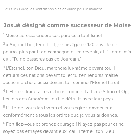
Seuls les Évangiles sont disponibles en vidéo pour le moment.
Josué désigné comme successeur de Moïse
1
Moïse adressa encore ces paroles à tout Israël :
2
« Aujourd'hui, leur dit-il, je suis âgé de 120 ans. Je ne
pourrai plus partir en campagne et en revenir, et l'Eternel m'a
dit : ‘Tu ne passeras pas ce Jourdain.’
3
L'Eternel, ton Dieu, marchera lui-même devant toi, il
détruira ces nations devant toi et tu t'en rendras maître.
Josué marchera aussi devant toi, comme l'Eternel l'a dit.
4
L'Eternel traitera ces nations comme il a traité Sihon et Og,
les rois des Amoréens, qu'il a détruits avec leur pays.
5
L'Eternel vous les livrera et vous agirez envers eux
conformément à tous les ordres que je vous ai donnés.
6
Fortifiez-vous et prenez courage ! N’ayez pas peur et ne
soyez pas effrayés devant eux, car l'Eternel, ton Dieu,