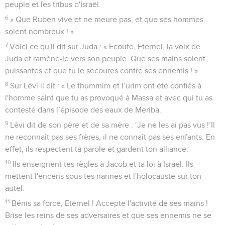
peuple et les tribus d'Israël.
6
» Que Ruben vive et ne meure pas, et que ses hommes
soient nombreux ! »
7
Voici ce qu'il dit sur Juda : « Ecoute, Eternel, la voix de
Juda et ramène-le vers son peuple. Que ses mains soient
puissantes et que tu le secoures contre ses ennemis ! »
8
Sur Lévi il dit : « Le thummim et l’urim ont été confiés à
l'homme saint que tu as provoqué à Massa et avec qui tu as
contesté dans l’épisode des eaux de Meriba.
9
Lévi dit de son père et de sa mère : ‘Je ne les ai pas vus !’Il
ne reconnaît pas ses frères, il ne connaît pas ses enfants. En
effet, ils respectent ta parole et gardent ton alliance.
10
Ils enseignent tes règles à Jacob et ta loi à Israël. Ils
mettent l'encens sous tes narines et l'holocauste sur ton
autel.
11
Bénis sa force, Eternel ! Accepte l'activité de ses mains !
Brise les reins de ses adversaires et que ses ennemis ne se