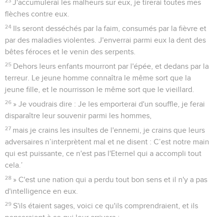
23
J'accumulerai les malheurs sur eux, je tirerai toutes mes
flèches contre eux.
24
Ils seront desséchés par la faim, consumés par la fièvre et
par des maladies violentes. J'enverrai parmi eux la dent des
bêtes féroces et le venin des serpents.
25
Dehors leurs enfants mourront par l'épée, et dedans par la
terreur. Le jeune homme connaîtra le même sort que la
jeune fille, et le nourrisson le même sort que le vieillard.
26
» Je voudrais dire : Je les emporterai d'un souffle, je ferai
disparaître leur souvenir parmi les hommes,
27
mais je crains les insultes de l'ennemi, je crains que leurs
adversaires n’interprètent mal et ne disent : C’est notre main
qui est puissante, ce n'est pas l'Eternel qui a accompli tout
cela.’
28
» C'est une nation qui a perdu tout bon sens et il n'y a pas
d'intelligence en eux.
29
S'ils étaient sages, voici ce qu'ils comprendraient, et ils