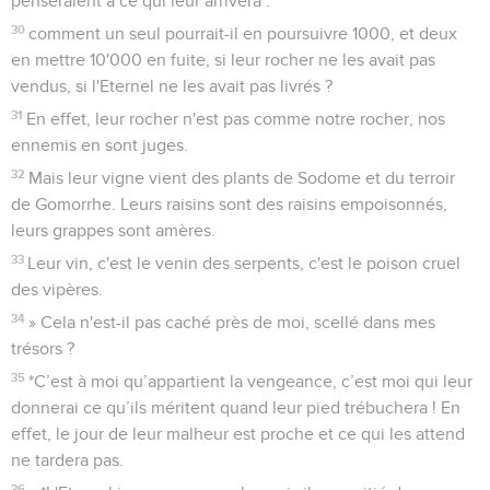
penseraient à ce qui leur arrivera :
30
comment un seul pourrait-il en poursuivre 1000, et deux
en mettre 10'000 en fuite, si leur rocher ne les avait pas
vendus, si l'Eternel ne les avait pas livrés ?
31
En effet, leur rocher n'est pas comme notre rocher, nos
ennemis en sont juges.
32
Mais leur vigne vient des plants de Sodome et du terroir
de Gomorrhe. Leurs raisins sont des raisins empoisonnés,
leurs grappes sont amères.
33
Leur vin, c'est le venin des serpents, c'est le poison cruel
des vipères.
34
» Cela n'est-il pas caché près de moi, scellé dans mes
trésors ?
35
*C’est à moi qu’appartient la vengeance, c’est moi qui leur
donnerai ce qu’ils méritent quand leur pied trébuchera ! En
effet, le jour de leur malheur est proche et ce qui les attend
ne tardera pas.
36