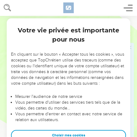
Choisir la vie
Darby
15
Regarde, j'ai mis aujourd'hui devant toi la vie et le
Votre vie privée est importante
bonheur, et la mort et le malheur,
Deutéronome
30
pour nous
16
en ce que je te commande aujourd'hui d'aimer l'Éternel,
ton Dieu, de marcher dans ses voies, de garder ses
commandements et ses statuts et ses ordonnances, afin que
En cliquant sur le bouton « Accepter tous les cookies », vous
acceptez que TopChrétien utilise des traceurs (comme des
tu vives et que tu multiplies, et que l'Éternel, ton Dieu, te
cookies ou l'identifiant unique de votre compte utilisateur) et
bénisse dans le pays où tu entres pour le posséder.
traite vos données à caractère personnel (comme vos
17
Mais si ton coeur se détourne, et que tu n'écoutes pas, et
données de navigation et les informations renseignées dans
votre compte utilisateur) dans les buts suivants :
que tu te laisses séduire, et que tu te prosternes devant
d'autres dieux et que tu les serves :
Mesurer l'audience de notre service
18
je vous déclare aujourd'hui que vous périrez certainement,
Vous permettre d'utiliser des services tiers tels que de la
vidéo, des cartes du monde…
et que vous ne prolongerez pas vos jours sur la terre où en
Vous permettre d'entrer en contact avec notre service de
passant le Jourdain, vous entrez afin de la posséder.
relation aux utilisateurs.
19
J'appelle aujourd'hui à témoin contre vous les cieux et la
terre : j'ai mis devant toi la vie et la mort, la bénédiction et la
Choisir mes cookies