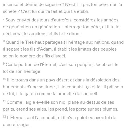
insensé et dénué de sagesse ? N'est-t-il pas ton père, qui t'a
acheté ? C'est lui qui t'a fait et qui t'a établi.
7
Souviens-toi des jours d'autrefois, considérez les années
de génération en génération : interroge ton père, et il te le
déclarera, tes anciens, et ils te le diront.
8
Quand le Très-haut partageait l'héritage aux nations, quand
il séparait les fils d'Adam, il établit les limites des peuples
selon le nombre des fils d'Israël.
9
Car la portion de l'Éternel, c'est son peuple ; Jacob est le
lot de son héritage.
10
Il le trouva dans un pays désert et dans la désolation des
hurlements d'une solitude ; il le conduisit ça et là ; il prit soin
de lui, il le garda comme la prunelle de son oeil.
11
Comme l'aigle éveille son nid, plane au-dessus de ses
petits, étend ses ailes, les prend, les porte sur ses plumes,
12
L'Éternel seul l'a conduit, et il n'y a point eu avec lui de
dieu étranger.