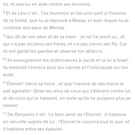
lui, et sois-lui en aide contre ses ennemis.
8
Et de Lévi il dit : Tes thummim et tes urim sont à l'homme
de ta bonté, que tu as éprouvé à Massa, et avec lequel tu as
contesté aux eaux de Meriba ;
9
Qui dit de son père et de sa mère : Je ne l'ai point vu ; et
qui n'a pas reconnu ses frères, et n'a pas connu ses fils. Car
ils ont gardé tes paroles et observé ton alliance ;
10
Ils enseigneront tes ordonnances à Jacob et ta loi à Israël ;
ils mettront l'encens sous tes narines et l'holocauste sur ton
autel.
11
Éternel ! bénis sa force ; et que l'oeuvre de ses mains te
soit agréable ! Brise les reins de ceux qui s'élèvent contre lui,
et de ceux qui te haïssent, en sorte qu'ils ne puissent plus se
relever.
12
De Benjamin il dit : Le bien-aimé de l'Éternel, -il habitera
en sécurité auprès de lui ; l'Éternel le couvrira tout le jour, et
il habitera entre ses épaules.