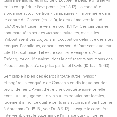
Quarante ans après la sortie d’Egypte, le peuple d’Israël va
enfin conquérir le Pays promis (ch.1 à 12). La conquête
s’organise autour de trois « campagnes » : la première dans
le centre de Canaan (ch.1 à 9), la deuxième vers le sud
(ch.10) et la troisième vers le nord (11.1-15). Ces campagnes
sont marquées par des victoires militaires, mais elles
n’aboutissent pas toujours à l’occupation définitive des sites
conquis. Par ailleurs, certains rois sont défaits sans que leur
cité-Etat soit prise. Tel est le cas, par exemple, d’Adoni-
Tsédeq, roi de Jérusalem, dont la cité restera aux mains des
Yebousiens jusqu’à sa prise par le roi David (10.1ss. ; 15.63).
Semblable à bien des égards à toute autre invasion
étrangère, la conquête de Canaan s’en distingue pourtant
profondément. Avant d’être une conquête israélite, elle
constitue un jugement divin sur les populations locales,
jugement annoncé quatre cents ans auparavant par l’Eternel
à Abraham (Gn 15.16 ; voir Dt 18.9-12). Lorsque la conquête
intervient, c’est le Suzerain de l’alliance qui « dirige les