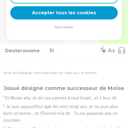
malédiction. Choisis la vie, afin que tu vives, toi et ta
semence,
Accepter tous les cookies
20
en aimant l'Éternel, ton Dieu, en écoutant sa voix, et en
t'attachant à lui ; car c'est ta vie et la longueur de tes jours,
Tout refuser
afin que tu habites sur la terre que l'Éternel a juré à tes pères,
à Abraham, à Isaac, et à Jacob, de leur donner.
Deutéronome
31
Seuls les Évangiles sont disponibles en vidéo pour le moment.
Josué désigné comme successeur de Moïse
1
Et Moïse alla, et dit ces paroles à tout Israël ; et il leur dit :
2
Je suis aujourd'hui âgé de cent vingt ans, je ne puis plus
sortir et entrer ; et l'Éternel m'a dit : Tu ne passeras pas ce
Jourdain.
3