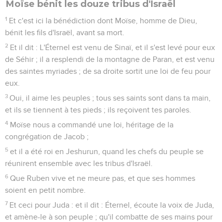
Moïse bénit les douze tribus d'Israël
1
Et c'est ici la bénédiction dont Moïse, homme de Dieu,
bénit les fils d'Israël, avant sa mort.
2
Et il dit : L'Éternel est venu de Sinaï, et il s'est levé pour eux
de Séhir ; il a resplendi de la montagne de Paran, et est venu
des saintes myriades ; de sa droite sortit une loi de feu pour
eux.
3
Oui, il aime les peuples ; tous ses saints sont dans ta main,
et ils se tiennent à tes pieds ; ils reçoivent tes paroles.
4
Moïse nous a commandé une loi, héritage de la
congrégation de Jacob ;
5
et il a été roi en Jeshurun, quand les chefs du peuple se
réunirent ensemble avec les tribus d'Israël.
6
Que Ruben vive et ne meure pas, et que ses hommes
soient en petit nombre.
7
Et ceci pour Juda : et il dit : Éternel, écoute la voix de Juda,
et amène-le à son peuple ; qu'il combatte de ses mains pour