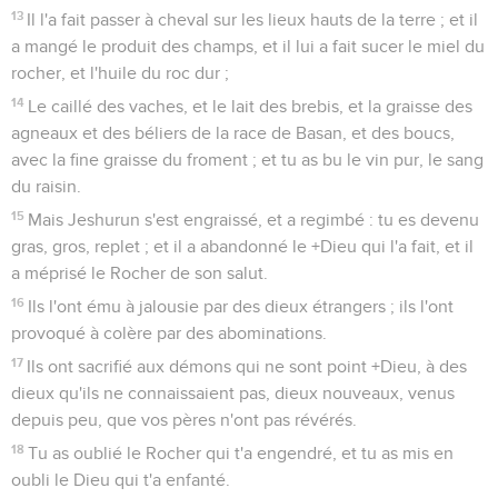
13
Il l'a fait passer à cheval sur les lieux hauts de la terre ; et il
a mangé le produit des champs, et il lui a fait sucer le miel du
rocher, et l'huile du roc dur ;
14
Le caillé des vaches, et le lait des brebis, et la graisse des
agneaux et des béliers de la race de Basan, et des boucs,
avec la fine graisse du froment ; et tu as bu le vin pur, le sang
du raisin.
15
Mais Jeshurun s'est engraissé, et a regimbé : tu es devenu
gras, gros, replet ; et il a abandonné le +Dieu qui l'a fait, et il
a méprisé le Rocher de son salut.
16
Ils l'ont ému à jalousie par des dieux étrangers ; ils l'ont
provoqué à colère par des abominations.
17
Ils ont sacrifié aux démons qui ne sont point +Dieu, à des
dieux qu'ils ne connaissaient pas, dieux nouveaux, venus
depuis peu, que vos pères n'ont pas révérés.
18
Tu as oublié le Rocher qui t'a engendré, et tu as mis en
oubli le Dieu qui t'a enfanté.