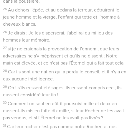
dans la poussière.
25
Au dehors l'épée, et au dedans la terreur, détruiront le
jeune homme et la vierge, l'enfant qui tette et l'homme à
cheveux blancs.
26
Je dirais : Je les disperserai, j'abolirai du milieu des
hommes leur mémoire,
27
si je ne craignais la provocation de l'ennemi, que leurs
adversaires ne s'y méprissent et qu'ils ne dissent : Notre
main est élevée, et ce n'est pas l'Éternel qui a fait tout cela.
28
Car ils sont une nation qui a perdu le conseil, et il n'y a en
eux aucune intelligence.
29
Oh ! s'ils eussent été sages, ils eussent compris ceci, ils
eussent considéré leur fin !
30
Comment un seul en eût-il poursuivi mille et deux en
eussent-ils mis en fuite dix mille, si leur Rocher ne les avait
pas vendus, et si l'Éternel ne les avait pas livrés ?
31
Car leur rocher n'est pas comme notre Rocher, et nos