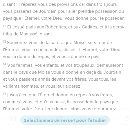
disant : Préparez-vous des provisions car dans trois jours
vous passerez ce Jourdain pour aller prendre possession du
pays que l'Éternel, votre Dieu, vous donne pour le posséder.
12
Et Josué parla aux Rubénites, et aux Gadites, et à la demi-
tribu de Manassé, disant :
13
Souvenez-vous de la parole que Moïse, serviteur de
l'Éternel, vous a commandée, disant : L'Éternel, votre Dieu,
vous a donné du repos, et vous a donné ce pays.
14
Vos femmes, vos enfants, et vos troupeaux, demeureront
dans le pays que Moïse vous a donné en deçà du Jourdain ;
et vous passerez armés devant vos frères, vous tous, les
vaillants hommes, et vous leur aiderez
15
jusqu'à ce que l'Éternel donne du repos à vos frères,
comme à vous, et qu'eux aussi, ils possèdent le pays que
l'Éternel, votre Dieu, leur donne ; alors vous retournerez
dans le pays de votre possession, et vous le possèderez,
celui que Moïse, serviteur de l'Éternel, vous a donné en deçà
Contenus
Versions
Commentaires
Strong
Dictionnaire
du Jourdain, vers le soleil levant.