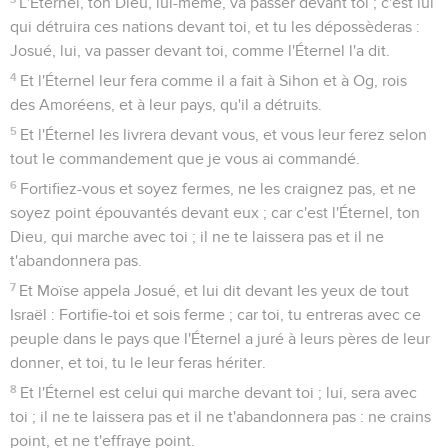
L'Éternel, ton Dieu, lui-même, va passer devant toi ; c'est lui
qui détruira ces nations devant toi, et tu les dépossèderas :
Josué, lui, va passer devant toi, comme l'Éternel l'a dit.
4
Et l'Éternel leur fera comme il a fait à Sihon et à Og, rois
des Amoréens, et à leur pays, qu'il a détruits.
5
Et l'Éternel les livrera devant vous, et vous leur ferez selon
tout le commandement que je vous ai commandé.
6
Fortifiez-vous et soyez fermes, ne les craignez pas, et ne
soyez point épouvantés devant eux ; car c'est l'Éternel, ton
Dieu, qui marche avec toi ; il ne te laissera pas et il ne
t'abandonnera pas.
7
Et Moïse appela Josué, et lui dit devant les yeux de tout
Israël : Fortifie-toi et sois ferme ; car toi, tu entreras avec ce
peuple dans le pays que l'Éternel a juré à leurs pères de leur
donner, et toi, tu le leur feras hériter.
8
Et l'Éternel est celui qui marche devant toi ; lui, sera avec
toi ; il ne te laissera pas et il ne t'abandonnera pas : ne crains
point, et ne t'effraye point.