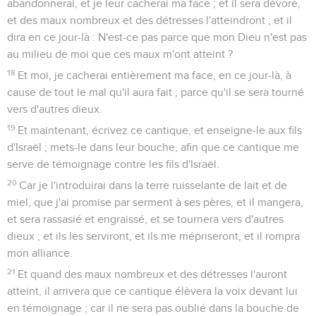
abandonnerai, et je leur cacherai ma face ; et il sera dévoré,
et des maux nombreux et des détresses l'atteindront ; et il
dira en ce jour-là : N'est-ce pas parce que mon Dieu n'est pas
au milieu de moi que ces maux m'ont atteint ?
18
Et moi, je cacherai entièrement ma face, en ce jour-là, à
cause de tout le mal qu'il aura fait ; parce qu'il se sera tourné
vers d'autres dieux.
19
Et maintenant, écrivez ce cantique, et enseigne-le aux fils
d'Israël ; mets-le dans leur bouche, afin que ce cantique me
serve de témoignage contre les fils d'Israël.
20
Car je l'introduirai dans la terre ruisselante de lait et de
miel, que j'ai promise par serment à ses pères, et il mangera,
et sera rassasié et engraissé, et se tournera vers d'autres
dieux ; et ils les serviront, et ils me mépriseront, et il rompra
mon alliance.
21
Et quand des maux nombreux et des détresses l'auront
atteint, il arrivera que ce cantique élèvera la voix devant lui
en témoignage ; car il ne sera pas oublié dans la bouche de