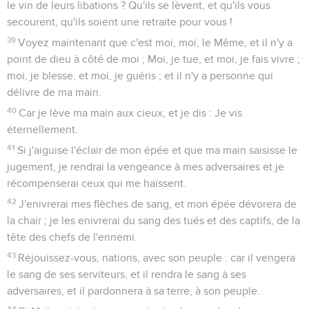
le vin de leurs libations ? Qu'ils se lèvent, et qu'ils vous
secourent, qu'ils soient une retraite pour vous !
39
Voyez maintenant que c'est moi, moi, le Même, et il n'y a
point de dieu à côté de moi ; Moi, je tue, et moi, je fais vivre ;
moi, je blesse, et moi, je guéris ; et il n'y a personne qui
délivre de ma main.
40
Car je lève ma main aux cieux, et je dis : Je vis
éternellement.
41
Si j'aiguise l'éclair de mon épée et que ma main saisisse le
jugement, je rendrai la vengeance à mes adversaires et je
récompenserai ceux qui me haïssent.
42
J'enivrerai mes flèches de sang, et mon épée dévorera de
la chair ; je les enivrerai du sang des tués et des captifs, de la
tête des chefs de l'ennemi.
43
Réjouissez-vous, nations, avec son peuple : car il vengera
le sang de ses serviteurs, et il rendra le sang à ses
adversaires, et il pardonnera à sa terre, à son peuple.
44