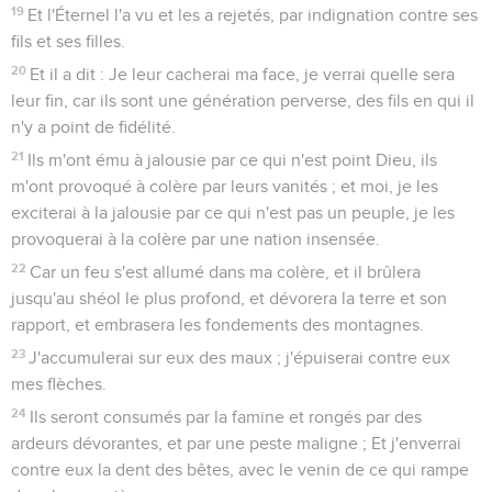
19
Et l'Éternel l'a vu et les a rejetés, par indignation contre ses
fils et ses filles.
20
Et il a dit : Je leur cacherai ma face, je verrai quelle sera
leur fin, car ils sont une génération perverse, des fils en qui il
n'y a point de fidélité.
21
Ils m'ont ému à jalousie par ce qui n'est point Dieu, ils
m'ont provoqué à colère par leurs vanités ; et moi, je les
exciterai à la jalousie par ce qui n'est pas un peuple, je les
provoquerai à la colère par une nation insensée.
22
Car un feu s'est allumé dans ma colère, et il brûlera
jusqu'au shéol le plus profond, et dévorera la terre et son
rapport, et embrasera les fondements des montagnes.
23
J'accumulerai sur eux des maux ; j'épuiserai contre eux
mes flèches.
24
Ils seront consumés par la famine et rongés par des
ardeurs dévorantes, et par une peste maligne ; Et j'enverrai
contre eux la dent des bêtes, avec le venin de ce qui rampe