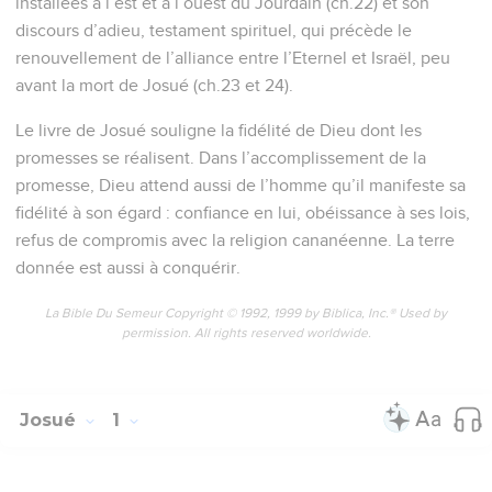
installées à l’est et à l’ouest du Jourdain (ch.22) et son
discours d’adieu, testament spirituel, qui précède le
renouvellement de l’alliance entre l’Eternel et Israël, peu
avant la mort de Josué (ch.23 et 24).
Le livre de Josué souligne la fidélité de Dieu dont les
promesses se réalisent. Dans l’accomplissement de la
promesse, Dieu attend aussi de l’homme qu’il manifeste sa
fidélité à son égard : confiance en lui, obéissance à ses lois,
refus de compromis avec la religion cananéenne. La terre
donnée est aussi à conquérir.
La Bible Du Semeur Copyright © 1992, 1999 by Biblica, Inc.® Used by
permission. All rights reserved worldwide.
Josué
1