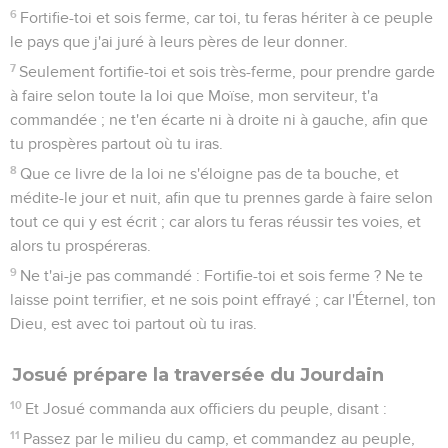
6
Fortifie-toi et sois ferme, car toi, tu feras hériter à ce peuple
le pays que j'ai juré à leurs pères de leur donner.
7
Seulement fortifie-toi et sois très-ferme, pour prendre garde
à faire selon toute la loi que Moïse, mon serviteur, t'a
commandée ; ne t'en écarte ni à droite ni à gauche, afin que
tu prospères partout où tu iras.
8
Que ce livre de la loi ne s'éloigne pas de ta bouche, et
médite-le jour et nuit, afin que tu prennes garde à faire selon
tout ce qui y est écrit ; car alors tu feras réussir tes voies, et
alors tu prospéreras.
9
Ne t'ai-je pas commandé : Fortifie-toi et sois ferme ? Ne te
laisse point terrifier, et ne sois point effrayé ; car l'Éternel, ton
Dieu, est avec toi partout où tu iras.
Josué prépare la traversée du Jourdain
10
Et Josué commanda aux officiers du peuple, disant :
11
Passez par le milieu du camp, et commandez au peuple,