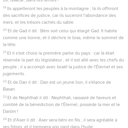
19
Ils appelleront les peuples à la montagne ; là ils offriront
des sacrifices de justice, car ils suceront l'abondance des
mers, et les trésors cachés du sable.
20
Et de Gad il dit : Béni soit celui qui élargit Gad. Il habite
comme une lionne, et il déchire le bras, même le sommet de
la tête.
21
Et il s'est choisi la première partie du pays : car là était
réservée la part du législateur ; et il est allé avec les chefs du
peuple ; il a accompli avec Israël la justice de l'Éternel et ses
jugements.
22
Et de Dan il dit : Dan est un jeune lion, il s'élance de
Basan.
23
Et de Nephthali il dit : Nephthali, rassasié de faveurs et
comblé de la bénédiction de l'Éternel, possède la mer et le
Darôm !
24
Et d'Aser il dit : Aser sera béni en fils ; il sera agréable à
ses frères, et il trempera son pied dans l'huile.