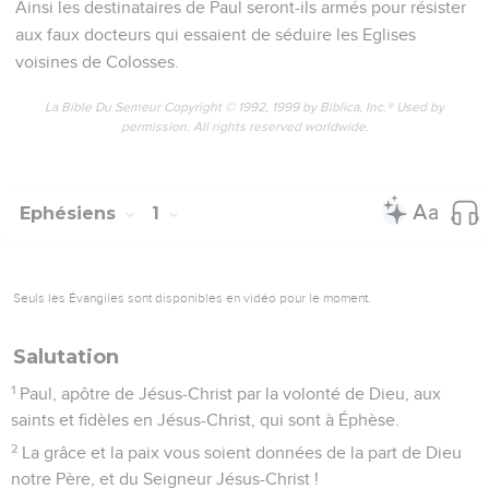
Ainsi les destinataires de Paul seront-ils armés pour résister
aux faux docteurs qui essaient de séduire les Eglises
voisines de Colosses.
La Bible Du Semeur Copyright © 1992, 1999 by Biblica, Inc.® Used by
permission. All rights reserved worldwide.
Ephésiens
1
Seuls les Évangiles sont disponibles en vidéo pour le moment.
Salutation
1
Paul, apôtre de Jésus-Christ par la volonté de Dieu, aux
saints et fidèles en Jésus-Christ, qui sont à Éphèse.
2
La grâce et la paix vous soient données de la part de Dieu
notre Père, et du Seigneur Jésus-Christ !