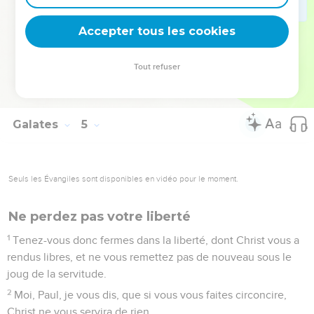
maintenant.
30
Mais que dit l'Écriture ? Chasse l'esclave et son fils ; car le
Accepter tous les cookies
fils de l'esclave ne sera point héritier avec le fils de la femme
libre.
Tout refuser
31
Or, frères, nous sommes les enfants, non de l'esclave, mais
de la femme libre.
Galates
5
Seuls les Évangiles sont disponibles en vidéo pour le moment.
Ne perdez pas votre liberté
1
Tenez-vous donc fermes dans la liberté, dont Christ vous a
rendus libres, et ne vous remettez pas de nouveau sous le
joug de la servitude.
2
Moi, Paul, je vous dis, que si vous vous faites circoncire,
Christ ne vous servira de rien.