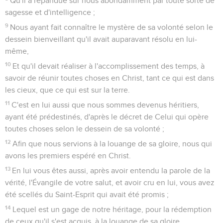
Qu'il a répandue sur nous abondamment par toute sorte de
sagesse et d'intelligence ;
9
Nous ayant fait connaître le mystère de sa volonté selon le
dessein bienveillant qu'il avait auparavant résolu en lui-
même,
10
Et qu'il devait réaliser à l'accomplissement des temps, à
savoir de réunir toutes choses en Christ, tant ce qui est dans
les cieux, que ce qui est sur la terre.
11
C'est en lui aussi que nous sommes devenus héritiers,
ayant été prédestinés, d'après le décret de Celui qui opère
toutes choses selon le dessein de sa volonté ;
12
Afin que nous servions à la louange de sa gloire, nous qui
avons les premiers espéré en Christ.
13
En lui vous êtes aussi, après avoir entendu la parole de la
vérité, l'Évangile de votre salut, et avoir cru en lui, vous avez
été scellés du Saint-Esprit qui avait été promis ;
14
Lequel est un gage de notre héritage, pour la rédemption
de ceux qu'il s'est acquis, à la louange de sa gloire.