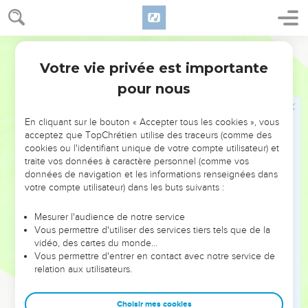
femme libre naquit en vertu de la promesse.
24
Ces choses sont allégoriques ; car ces deux femmes sont
deux alliances, l'une du mont Sina, qui enfante des esclaves,
Ostervald
et c'est Agar.
Votre vie privée est importante
Galates
4
25
Car Agar signifie le mont Sina, en Arabie, et elle
pour nous
correspond à la Jérusalem d'à présent, qui est, en effet,
esclave avec ses enfants ;
En cliquant sur le bouton « Accepter tous les cookies », vous
26
Mais la Jérusalem d'en haut est libre, et c'est elle qui est la
acceptez que TopChrétien utilise des traceurs (comme des
cookies ou l'identifiant unique de votre compte utilisateur) et
mère de nous tous.
traite vos données à caractère personnel (comme vos
27
Car il est écrit : Réjouis-toi, stérile, toi qui n'enfantais
données de navigation et les informations renseignées dans
point, éclate et pousse des cris, toi qui n'as pas été en travail
votre compte utilisateur) dans les buts suivants :
d'enfant ; car les enfants de la délaissée seront plus
Mesurer l'audience de notre service
nombreux que ceux de la femme qui avait l'époux.
Vous permettre d'utiliser des services tiers tels que de la
28
Pour nous, frères, nous sommes les enfants de la
vidéo, des cartes du monde…
Vous permettre d'entrer en contact avec notre service de
promesse, de même qu'Isaac.
relation aux utilisateurs.
29
Mais, comme alors, celui qui était né selon la chair
persécutait celui qui était né selon l'Esprit, il en est de même
Choisir mes cookies