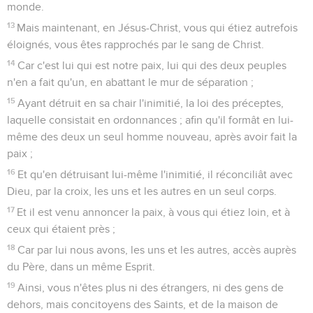
monde.
13
Mais maintenant, en Jésus-Christ, vous qui étiez autrefois
éloignés, vous êtes rapprochés par le sang de Christ.
14
Car c'est lui qui est notre paix, lui qui des deux peuples
n'en a fait qu'un, en abattant le mur de séparation ;
15
Ayant détruit en sa chair l'inimitié, la loi des préceptes,
laquelle consistait en ordonnances ; afin qu'il formât en lui-
même des deux un seul homme nouveau, après avoir fait la
paix ;
16
Et qu'en détruisant lui-même l'inimitié, il réconciliât avec
Dieu, par la croix, les uns et les autres en un seul corps.
17
Et il est venu annoncer la paix, à vous qui étiez loin, et à
ceux qui étaient près ;
18
Car par lui nous avons, les uns et les autres, accès auprès
du Père, dans un même Esprit.
19
Ainsi, vous n'êtes plus ni des étrangers, ni des gens de
dehors, mais concitoyens des Saints, et de la maison de