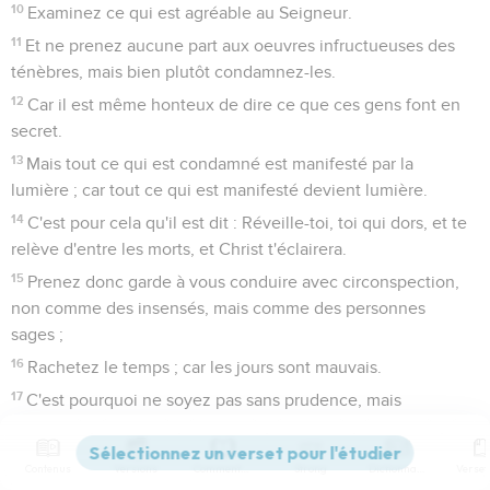
10
Examinez ce qui est agréable au Seigneur.
11
Et ne prenez aucune part aux oeuvres infructueuses des
ténèbres, mais bien plutôt condamnez-les.
12
Car il est même honteux de dire ce que ces gens font en
secret.
13
Mais tout ce qui est condamné est manifesté par la
lumière ; car tout ce qui est manifesté devient lumière.
14
C'est pour cela qu'il est dit : Réveille-toi, toi qui dors, et te
relève d'entre les morts, et Christ t'éclairera.
15
Prenez donc garde à vous conduire avec circonspection,
non comme des insensés, mais comme des personnes
sages ;
16
Rachetez le temps ; car les jours sont mauvais.
17
C'est pourquoi ne soyez pas sans prudence, mais
comprenez quelle est la volonté du Seigneur.
18
Ne vous enivrez point de vin, qui mène au dérèglement ;
Contenus
Versions
Commentaires
Strong
Dictionnaire
mais soyez remplis de l'Esprit ;