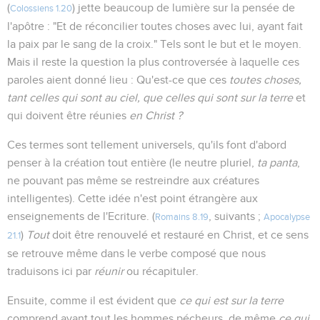
(
) jette beaucoup de lumière sur la pensée de
Colossiens 1.20
l'apôtre : "Et de réconcilier toutes choses avec lui, ayant fait
la paix par le sang de la croix." Tels sont le but et le moyen.
Mais il reste la question la plus controversée à laquelle ces
paroles aient donné lieu : Qu'est-ce que ces
toutes choses,
tant celles qui sont au ciel, que celles qui sont sur la terre
et
qui doivent être réunies
en Christ ?
Ces termes sont tellement universels, qu'ils font d'abord
penser à la création tout entière (le neutre pluriel,
ta panta
,
ne pouvant pas même se restreindre aux créatures
intelligentes). Cette idée n'est point étrangère aux
enseignements de l'Ecriture. (
, suivants ;
Romains 8.19
Apocalypse
)
Tout
doit être renouvelé et restauré en Christ, et ce sens
21.1
se retrouve même dans le verbe composé que nous
traduisons ici par
réunir
ou récapituler.
Ensuite, comme il est évident que
ce qui est sur la terre
comprend avant tout les hommes pécheurs, de même
ce qui