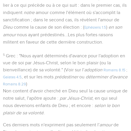
lier à ce qui précède ou à ce qui suit : dans le premier cas, ils
indiquent
notre
amour comme l'élément où s'accomplit la
sanctification ; dans le second cas, ils révèlent l'amour de
Dieu
comme la cause de son élection : (
)
en son
Ephésiens 1.5
amour
nous ayant prédestinés...Les plus fortes raisons
militent en faveur de cette dernière construction.
5
Grec : "Nous ayant déterminés d'avance pour l'adoption en
vue de soi par Jésus-Christ, selon le bon plaisir (ou la
bienveillance) de sa volonté." (Voir sur l'
adoption
Romains 8.15
;
, et sur les mots
prédestiner
ou
déterminer d'avance
Galates 4.5
)
Romains 8.29
Non content d'avoir cherché en Dieu seul la cause unique de
notre salut, l'apôtre ajoute :
par Jésus-Christ
, en qui seul
nous devenons enfants de Dieu ; et encore :
selon le bon
plaisir de sa volonté
.
Ces derniers mots n'expriment pas seulement l'
amour
de