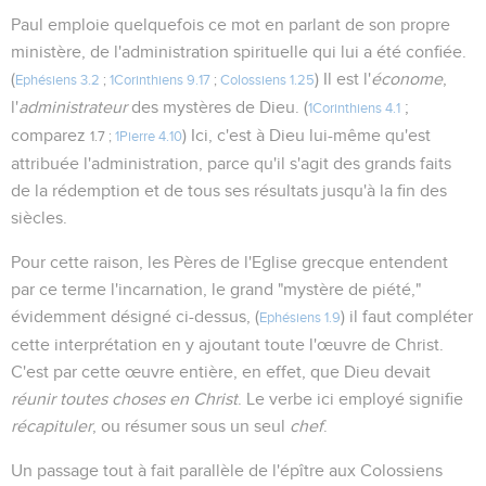
Paul emploie quelquefois ce mot en parlant de son propre
ministère, de l'administration spirituelle qui lui a été confiée.
(
) Il est l'
économe
,
Ephésiens 3.2
;
1Corinthiens 9.17
;
Colossiens 1.25
l'
administrateur
des mystères de Dieu. (
;
1Corinthiens 4.1
comparez
) Ici, c'est à Dieu lui-même qu'est
1.7 ;
1Pierre 4.10
attribuée l'administration, parce qu'il s'agit des grands faits
de la rédemption et de tous ses résultats jusqu'à la fin des
siècles.
Pour cette raison, les Pères de l'Eglise grecque entendent
par ce terme l'incarnation, le grand "mystère de piété,"
évidemment désigné ci-dessus, (
) il faut compléter
Ephésiens 1.9
cette interprétation en y ajoutant toute l'œuvre de Christ.
C'est par cette œuvre entière, en effet, que Dieu devait
réunir toutes choses en Christ
. Le verbe ici employé signifie
récapituler
, ou résumer sous un seul
chef
.
Un passage tout à fait parallèle de l'épître aux Colossiens