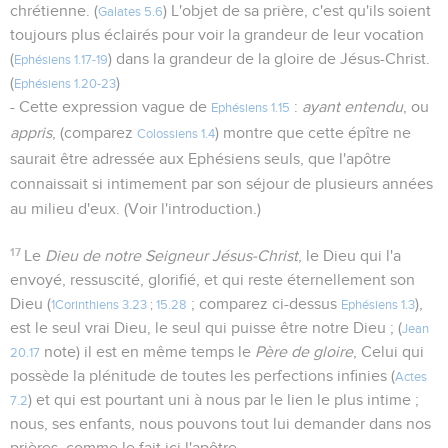
chrétienne. (
) L'objet de sa prière, c'est qu'ils soient
Galates 5.6
toujours plus éclairés pour voir la grandeur de leur vocation
(
) dans la grandeur de la gloire de Jésus-Christ.
Ephésiens 1.17-19
(
)
Ephésiens 1.20-23
- Cette expression vague de
:
ayant entendu
, ou
Ephésiens 1.15
appris
, (comparez
) montre que cette épître ne
Colossiens 1.4
saurait être adressée aux Ephésiens seuls, que l'apôtre
connaissait si intimement par son séjour de plusieurs années
au milieu d'eux. (Voir l'introduction.)
17
Le
Dieu de notre Seigneur Jésus-Christ
, le Dieu qui l'a
envoyé, ressuscité, glorifié, et qui reste éternellement son
Dieu (
; comparez ci-dessus
),
1Corinthiens 3.23
;
15.28
Ephésiens 1.3
est le seul vrai Dieu, le seul qui puisse être notre Dieu ; (
Jean
note) il est en même temps le
Père de gloire
, Celui qui
20.17
possède la plénitude de toutes les perfections infinies (
Actes
) et qui est pourtant uni à nous par le lien le plus intime ;
7.2
nous, ses enfants, nous pouvons tout lui demander dans nos
prières, comme le fait ici l'apôtre.