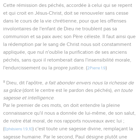
Cette rémission des péchés, accordée à celui qui se repent
et qui croit en Jésus-Christ, doit se renouveler sans cesse
dans le cours de la vie chrétienne, pour que les offenses
involontaires de l'enfant de Dieu ne troublent pas sa
communion et sa paix avec son Père céleste. Il faut ainsi que
la rédemption par le sang de Christ nous soit constamment
appliquée, que nul n'oublie la purification de ses anciens
péchés, sans quoi il retomberait dans l'insensibilité morale,
l'endurcissement ou la propre justice. (
)
2Pierre 1.9
8
Dieu, dit l'apôtre,
a fait abonder envers nous la richesse de
sa grâce
(dont le centre est le pardon des péchés),
en toute
sagesse et intelligence
.
Par le premier de ces mots, on doit entendre la pleine
connaissance qu'il nous a donnée de lui-même, de son salut,
de notre état moral, de nos rapports nouveaux avec lui ;
(
) c'est toute une sagesse divine, remplaçant la
Ephésiens 1.9,10
sagesse humaine. Par le second, Paul désigne plutôt une