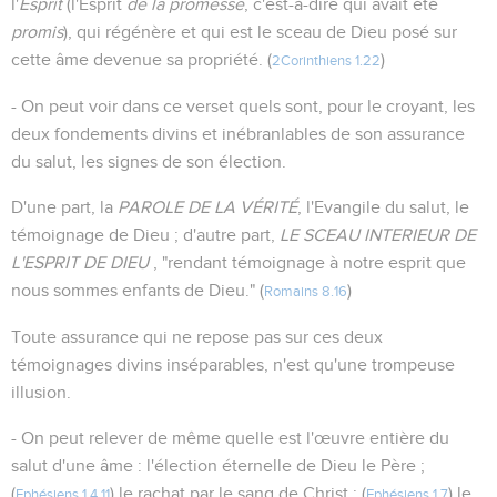
l'
Esprit
(l'Esprit
de la promesse
, c'est-à-dire qui avait été
promis
), qui régénère et qui est le sceau de Dieu posé sur
cette âme devenue sa propriété. (
)
2Corinthiens 1.22
- On peut voir dans ce verset quels sont, pour le croyant, les
deux fondements divins et inébranlables de son assurance
du salut, les signes de son élection.
D'une part, la
PAROLE DE LA VÉRITÉ
, l'Evangile du salut, le
témoignage de Dieu ; d'autre part,
LE SCEAU INTERIEUR DE
L'ESPRIT DE DIEU
, "rendant témoignage à notre esprit que
nous sommes enfants de Dieu." (
)
Romains 8.16
Toute assurance qui ne repose pas sur ces deux
témoignages divins inséparables, n'est qu'une trompeuse
illusion.
- On peut relever de même quelle est l'œuvre entière du
salut d'une âme : l'élection éternelle de Dieu le Père ;
(
) le rachat par le sang de Christ ; (
) le
Ephésiens 1.4
,
11
Ephésiens 1.7