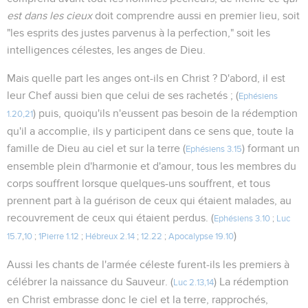
est dans les cieux
doit comprendre aussi en premier lieu, soit
"les esprits des justes parvenus à la perfection," soit les
intelligences célestes, les anges de Dieu.
Mais quelle part les anges ont-ils en Christ ? D'abord, il est
leur Chef aussi bien que celui de ses rachetés ; (
Ephésiens
) puis, quoiqu'ils n'eussent pas besoin de la rédemption
1.20,21
qu'il a accomplie, ils y participent dans ce sens que, toute la
famille de Dieu au ciel et sur la terre (
) formant un
Ephésiens 3.15
ensemble plein d'harmonie et d'amour, tous les membres du
corps souffrent lorsque quelques-uns souffrent, et tous
prennent part à la guérison de ceux qui étaient malades, au
recouvrement de ceux qui étaient perdus. (
Ephésiens 3.10
;
Luc
)
15.7
,
10
;
1Pierre 1.12
;
Hébreux 2.14
;
12.22
;
Apocalypse 19.10
Aussi les chants de l'armée céleste furent-ils les premiers à
célébrer la naissance du Sauveur. (
) La rédemption
Luc 2.13,14
en Christ embrasse donc le ciel et la terre, rapprochés,