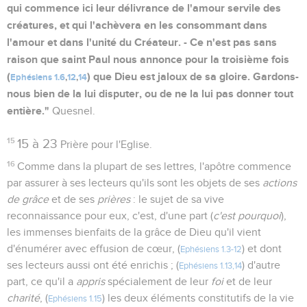
qui commence ici leur délivrance de l'amour servile des
créatures, et qui l'achèvera en les consommant dans
l'amour et dans l'unité du Créateur. - Ce n'est pas sans
raison que saint Paul nous annonce pour la troisième fois
(
) que Dieu est jaloux de sa gloire. Gardons-
Ephésiens 1.6
,
12
,
14
nous bien de la lui disputer, ou de ne la lui pas donner tout
entière."
Quesnel.
15
15 à 23
Prière pour l'Eglise.
16
Comme dans la plupart de ses lettres, l'apôtre commence
par assurer à ses lecteurs qu'ils sont les objets de ses
actions
de grâce
et de ses
prières
: le sujet de sa vive
reconnaissance pour eux, c'est, d'une part (
c'est pourquoi
),
les immenses bienfaits de la grâce de Dieu qu'il vient
d'énumérer avec effusion de cœur, (
) et dont
Ephésiens 1.3-12
ses lecteurs aussi ont été enrichis ; (
) d'autre
Ephésiens 1.13,14
part, ce qu'il a
appris
spécialement de leur
foi
et de leur
charité
, (
) les deux éléments constitutifs de la vie
Ephésiens 1.15