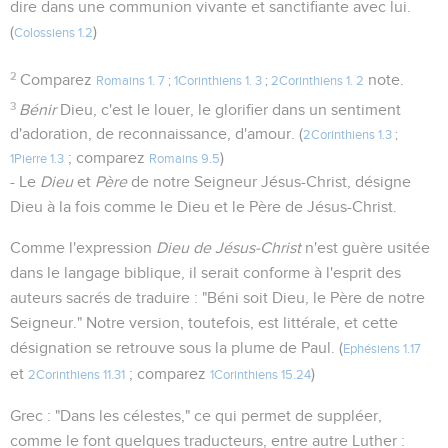
dire dans une communion vivante et sanctifiante avec lui.
(
)
Colossiens 1.2
2
Comparez
note.
Romains 1. 7
;
1Corinthiens 1. 3
;
2Corinthiens 1. 2
3
Bénir
Dieu, c'est le louer, le glorifier dans un sentiment
d'adoration, de reconnaissance, d'amour. (
2Corinthiens 1.3
;
; comparez
)
1Pierre 1.3
Romains 9.5
- Le
Dieu
et
Père
de notre Seigneur Jésus-Christ, désigne
Dieu à la fois comme le Dieu et le Père de Jésus-Christ.
Comme l'expression
Dieu de Jésus-Christ
n'est guère usitée
dans le langage biblique, il serait conforme à l'esprit des
auteurs sacrés de traduire : "Béni soit Dieu, le Père de notre
Seigneur." Notre version, toutefois, est littérale, et cette
désignation se retrouve sous la plume de Paul. (
Ephésiens 1.17
et
; comparez
)
2Corinthiens 11.31
1Corinthiens 15.24
Grec : "Dans les célestes," ce qui permet de suppléer,
comme le font quelques traducteurs, entre autre Luther :