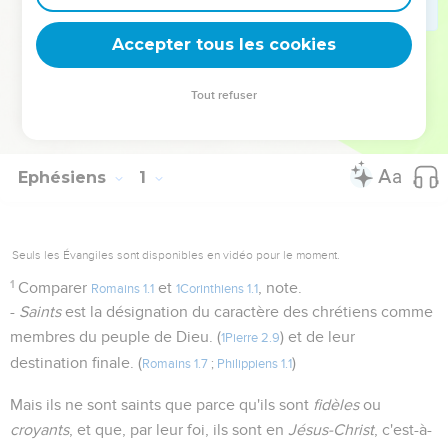
aux faux docteurs qui essaient de séduire les Eglises
voisines de Colosses.
Accepter tous les cookies
La Bible Du Semeur Copyright © 1992, 1999 by Biblica, Inc.® Used by
Tout refuser
permission. All rights reserved worldwide.
Ephésiens
1
Seuls les Évangiles sont disponibles en vidéo pour le moment.
1
Comparer
et
, note.
Romains 1.1
1Corinthiens 1.1
-
Saints
est la désignation du caractère des chrétiens comme
membres du peuple de Dieu. (
) et de leur
1Pierre 2.9
destination finale. (
)
Romains 1.7
;
Philippiens 1.1
Mais ils ne sont saints que parce qu'ils sont
fidèles
ou
croyants
, et que, par leur foi, ils sont en
Jésus-Christ
, c'est-à-