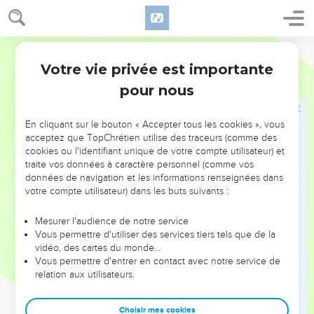
Le thème majeur que développe l’apôtre est celui de l’unité
et de la diversité de l’Eglise :
Bible annotée
Votre vie privée est importante
— unité et diversité d’origine (2.1 à 3.20), *Juifs et non-Juifs
Ephésiens
Introduction
*sauvés, les uns comme les autres, par grâce pour former «
pour nous
un seul corps » ;
En cliquant sur le bouton « Accepter tous les cookies », vous
— unité de l’Eglise et diversité de dons (4.1-16) ;
acceptez que TopChrétien utilise des traceurs (comme des
cookies ou l'identifiant unique de votre compte utilisateur) et
— unité et diversité sociale (5.21 à 6.9).
traite vos données à caractère personnel (comme vos
données de navigation et les informations renseignées dans
Ces développements sont émaillés de recommandations
votre compte utilisateur) dans les buts suivants :
pratiques sur le comportement du chrétien rempli de l’Esprit
Mesurer l'audience de notre service
Saint, que Paul oppose, par un violent contraste, à celui de
Vous permettre d'utiliser des services tiers tels que de la
ceux qui ne connaissent pas Dieu (4.17 à 5.20). Le
vidéo, des cartes du monde…
développement final décrit les armes du chrétien dont
Vous permettre d'entrer en contact avec notre service de
relation aux utilisateurs.
celui-ci devra user dans le combat spirituel (6.10-17).
Ainsi les destinataires de Paul seront-ils armés pour résister
Choisir mes cookies