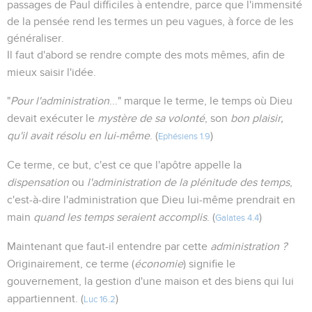
passages de Paul difficiles à entendre, parce que l'immensité
de la pensée rend les termes un peu vagues, à force de les
généraliser.
Il faut d'abord se rendre compte des mots mêmes, afin de
mieux saisir l'idée.
"
Pour l'administration
..." marque le terme, le temps où Dieu
devait exécuter le
mystère de sa volonté
, son
bon plaisir,
qu'il avait résolu en lui-même
. (
)
Ephésiens 1.9
Ce terme, ce but, c'est ce que l'apôtre appelle la
dispensation
ou
l'administration de la plénitude des temps
,
c'est-à-dire l'administration que Dieu lui-même prendrait en
main
quand les temps seraient accomplis
. (
)
Galates 4.4
Maintenant que faut-il entendre par cette
administration ?
Originairement, ce terme (
économie
) signifie le
gouvernement, la gestion d'une maison et des biens qui lui
appartiennent. (
)
Luc 16.2