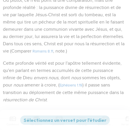
Ou plutôt, ce n'est point là une comparaison, mais une
profonde réalité : la puissance divine de résurrection et de
vie par laquelle Jésus-Christ est sorti du tombeau, est la
même qui tire un pécheur de la mort spirituelle en le faisant
demeurer dans une communion vivante avec Jésus, et qui,
au dernier jour, lui assurera la vie et la perfection éternelles.
Dans tous ces sens, Christ est pour nous la résurrection et la
vie (Comparer
, note.)
Romains 8.11
Cette profonde vérité est pour l'apôtre tellement évidente,
qu'en parlant en termes accumulés de cette puissance
infinie de Dieu
envers nous
, dont
nous
sommes les objets,
pour
nous
amener à croire, (
) il passe sans
Ephésiens 1.19
transition au déploiement de cette même puissance dans la
résurrection de Christ
.
Ces deux actes de la puissance divine, ces deux grandes
manifestations de la vie divine sont identiques dans
Contenus
Versions
Commentaires
Strong
Dictionnaire
l'expérience du chrétien. (Comparer
) Ceux donc
Ephésiens 2.6