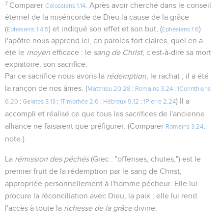
7
Comparer
. Après avoir cherché dans le conseil
Colossiens 1.14
éternel de la miséricorde de Dieu la cause de la grâce
(
) et indiqué son effet et son but, (
)
Ephésiens 1.4,5
Ephésiens 1.6
l'apôtre nous apprend ici, en paroles fort claires, quel en a
été le
moyen
efficace : le
sang de Christ
, c'est-à-dire sa mort
expiatoire, son sacrifice.
Par ce sacrifice nous avons la
rédemption
, le rachat ; il a été
la rançon de nos âmes. (
Matthieu 20.28
;
Romains 3.24
;
1Corinthiens
) Il a
6.20
;
Galates 3.13
;
1Timothée 2.6
;
Hébreux 9.12
;
1Pierre 2.24
accompli et réalisé ce que tous les sacrifices de l'ancienne
alliance ne faisaient que préfigurer. (Comparer
,
Romains 3.24
note.)
La
rémission des péchés
(Grec : "offenses, chutes,") est le
premier fruit de la rédemption par le sang de Christ,
appropriée personnellement à l'homme pécheur. Elle lui
procure la réconciliation avec Dieu, la paix ; elle lui rend
l'accès à toute la
richesse de la grâce
divine.