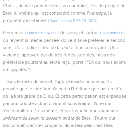
Christ ; dans le premier sens, au contraire, c'est le peuple de
Dieu lui-même qui est considéré comme l'
héritage
, la
propriété de l'Eternel. (
)
Deutéronome 9.26
,
29
;
32.9
Les versets
ci-dessous, et surtout
,
Ephésiens 1.14
,
18
Colossiens 1.12
où revient la même pensée, doivent faire préférer le second
sens, c'est-à-dire l'idée de la
part
échue au croyant. (Une
variante, appuyée par de très fortes autorités, mais non
préférable pourtant au texte reçu, porte : "En qui nous avons
été appelés.")
- Dans le reste du verset, l'apôtre insiste encore sur la
pensée que le chrétien n'a part à l'héritage que par un effet
de la libre grâce de Dieu. Et cette participation est expliquée
par une double action divine et souveraine : l'une qui
s'accomplit en Dieu même, et par laquelle nous sommes
prédestinés selon le dessein arrêté
de Dieu ; l'autre qui
s'accomplit dans les croyants, dans lesquels c'est Dieu