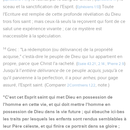
sceau et la sanctification de l'Esprit. (
) Toute
Ephésiens 1.13
l'Ecriture est remplie de cette profonde révélation du Dieu
trois fois saint ; mais ceux-là seuls la reçoivent qui font de ce
salut une expérience vivante ; car ce mystère est
inaccessible à la spéculation.
14
Grec : "La rédemption (ou délivrance) de la propriété
acquise," c'està-dire le peuple de Dieu qui lui appartient en
propre, parce que Christ l'a racheté. (
)
Esaïe 43.21
;
2.14
;
1Pierre 2.9
Jusqu'à l'
entière délivrance
de ce peuple
acquis
, jusqu'à ce
qu'il parvienne à la perfection, il a pour
arrhes
, pour gage
assuré, l'Esprit saint. (Comparer
, note.)
2Corinthiens 1.22
"C'est cet Esprit saint qui met Dieu en possession de
l'homme en cette vie, et qui doit mettre l'homme en
possession de Dieu dans la vie future ; qui ébauche ici-bas
les traits par lesquels les enfants sont rendus semblables à
leur Père céleste, et qui finira ce portrait dans sa gloire ;