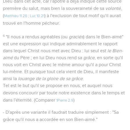
Dieu dans cet acte, car l'apôtre a déjà indiqué cette source
première du salut, mais bien la souveraineté de sa
volonté
,
(
) à l'exclusion de tout motif qu'il aurait
Matthieu 11.26
;
Luc 10.21
trouvé en l'homme pécheur.
6
"Il nous a rendus agréables (ou
graciés
) dans le Bien-aimé"
est une expression qui indique admirablement le rapport
dans lequel Christ nous met avec Dieu : lui seul est
le Bien-
aimé
du Père ; en lui Dieu nous rend sa
grâce
, en sorte qu'il
nous voit en Christ avec le même amour qu'il a pour Christ
lui-même. Et puisque tout cela vient de Dieu, il manifeste
ainsi la
louange de la gloire de sa grâce
.
Tel est le but qu'il se propose en nous, et auquel nous
devons concourir par toute notre existence dans le temps et
dans l'éternité. (Comparer
)
1Pierre 2.9
- D'après une variante il faudrait traduire simplement : "Sa
grâce qu'il nous a accordée en son Bien-aimé."