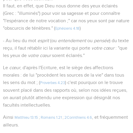
Il faut, en effet, que Dieu nous donne des yeux éclairés
(Grec : "illuminés") pour voir sa sagesse et pour connaître
"l'espérance de notre vocation ;" car nos yeux sont par nature
"obscurcis de ténèbres." (
)
Ephésiens 4.18
- Au lieu du mot
esprit
(ou
entendement
ou
pensée
) du texte
reçu, il faut rétablir ici la variante qui porte
votre cœur
: "que
les yeux de
votre cœur
soient éclairés."
Le
cœur
, d'après l'Ecriture, est le siège des affections
morales : de lui "procèdent les sources de la vie" dans tous
les sens du mot ; (
) c'est pourquoi on le trouve
Proverbes 4.23
souvent placé dans des rapports où, selon nos idées reçues,
on aurait plutôt attendu une expression qui désignât nos
facultés intellectuelles.
Ainsi
, et fréquemment
Matthieu 13.15
;
Romains 1.21
;
2Corinthiens 4.6
ailleurs.