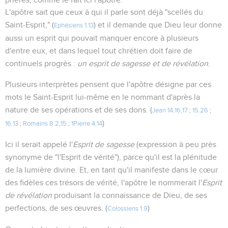
L'apôtre sait que ceux à qui il parle sont déjà "scellés du
Saint-Esprit," (
) et il demande que Dieu leur donne
Ephésiens 1.13
aussi un esprit qui pouvait manquer encore à plusieurs
d'entre eux, et dans lequel tout chrétien doit faire de
continuels progrès :
un esprit de sagesse et de révélation
.
Plusieurs interprètes pensent que l'apôtre désigne par ces
mots le Saint-Esprit lui-même en le nommant d'après la
nature de ses opérations et de ses dons. (
Jean 14.16,17
;
15.26
;
)
16.13
;
Romains 8.2
,
15
;
1Pierre 4.14
Ici il serait appelé l'
Esprit de sagesse
(expression à peu près
synonyme de "l'Esprit de vérité"), parce qu'il est la plénitude
de la lumière divine. Et, en tant qu'il manifeste dans le cœur
des fidèles ces trésors de vérité, l'apôtre le nommerait l'
Esprit
de révélation
produisant la connaissance de Dieu, de ses
perfections, de ses œuvres. (
)
Colossiens 1.9