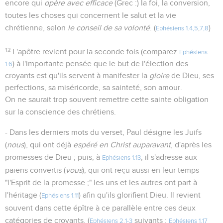
encore qui
opère avec efficace
(Grec :) la foi, la conversion,
toutes les choses qui concernent le salut et la vie
chrétienne, selon
le conseil de sa volonté
. (
)
Ephésiens 1.4,5
,
7,8
12
L'apôtre revient pour la seconde fois (comparez
Ephésiens
) à l'importante pensée que le but de l'élection des
1.6
croyants est qu'ils servent à manifester la
gloire
de Dieu, ses
perfections, sa miséricorde, sa sainteté, son amour.
On ne saurait trop souvent remettre cette sainte obligation
sur la conscience des chrétiens.
- Dans les derniers mots du verset, Paul désigne les Juifs
(
nous
), qui ont déjà
espéré en Christ auparavant
, d'après les
promesses de Dieu ; puis, à
, il s'adresse aux
Ephésiens 1.13
païens convertis (
vous
), qui ont reçu aussi en leur temps
"l'Esprit de la promesse ;" les uns et les autres ont part à
l'héritage (
) afin qu'ils glorifient Dieu. Il revient
Ephésiens 1.11
souvent dans cette épître à ce parallèle entre ces deux
catégories de croyants. (
suivants ;
Ephésiens 2.1-3
Ephésiens 1.17