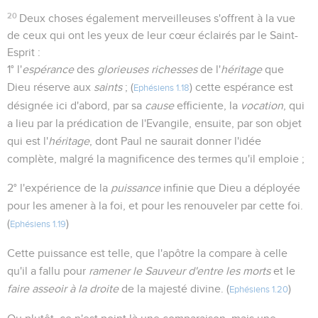
20
Deux choses également merveilleuses s'offrent à la vue
de ceux qui ont les yeux de leur cœur éclairés par le Saint-
Esprit :
1° l'
espérance
des
glorieuses richesses
de l'
héritage
que
Dieu réserve aux
saints
; (
) cette espérance est
Ephésiens 1.18
désignée ici d'abord, par sa
cause
efficiente, la
vocation
, qui
a lieu par la prédication de l'Evangile, ensuite, par son objet
qui est l'
héritage
, dont Paul ne saurait donner l'idée
complète, malgré la magnificence des termes qu'il emploie ;
2° l'expérience de la
puissance
infinie que Dieu a déployée
pour les amener à la foi, et pour les renouveler par cette foi.
(
)
Ephésiens 1.19
Cette puissance est telle, que l'apôtre la compare à celle
qu'il a fallu pour
ramener le Sauveur d'entre les morts
et le
faire asseoir à la droite
de la majesté divine. (
)
Ephésiens 1.20