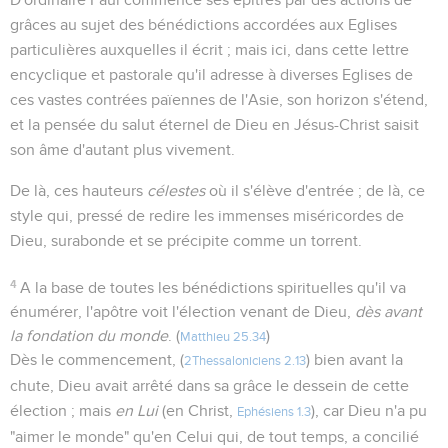
grâces au sujet des bénédictions accordées aux Eglises
particulières auxquelles il écrit ; mais ici, dans cette lettre
encyclique et pastorale qu'il adresse à diverses Eglises de
ces vastes contrées païennes de l'Asie, son horizon s'étend,
et la pensée du salut éternel de Dieu en Jésus-Christ saisit
son âme d'autant plus vivement.
De là, ces hauteurs
célestes
où il s'élève d'entrée ; de là, ce
style qui, pressé de redire les immenses miséricordes de
Dieu, surabonde et se précipite comme un torrent.
4
A la base de toutes les bénédictions spirituelles qu'il va
énumérer, l'apôtre voit l'élection venant de Dieu,
dès avant
la fondation du monde
. (
)
Matthieu 25.34
Dès le commencement, (
) bien avant la
2Thessaloniciens 2.13
chute, Dieu avait arrêté dans sa grâce le dessein de cette
élection ; mais
en Lui
(en Christ,
), car Dieu n'a pu
Ephésiens 1.3
"aimer le monde" qu'en Celui qui, de tout temps, a concilié