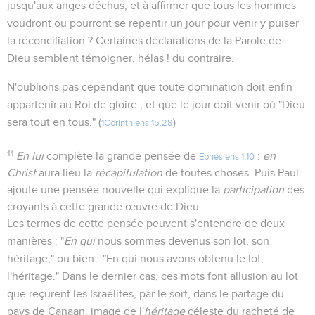
jusqu'aux anges déchus, et à affirmer que tous les hommes
voudront ou pourront se repentir un jour pour venir y puiser
la réconciliation ? Certaines déclarations de la Parole de
Dieu semblent témoigner, hélas ! du contraire.
N'oublions pas cependant que toute domination doit enfin
appartenir au Roi de gloire ; et que le jour doit venir où "Dieu
sera tout en tous." (
)
1Corinthiens 15.28
11
En lui
complète la grande pensée de
:
en
Ephésiens 1.10
Christ
aura lieu la
récapitulation
de toutes choses. Puis Paul
ajoute une pensée nouvelle qui explique la
participation
des
croyants à cette grande œuvre de Dieu.
Les termes de cette pensée peuvent s'entendre de deux
manières : "
En qui
nous sommes devenus son lot, son
héritage," ou bien : "En qui nous avons obtenu le lot,
l'héritage." Dans le dernier cas, ces mots font allusion au lot
que reçurent les Israélites, par le sort, dans le partage du
pays de Canaan, image de l'
héritage
céleste du racheté de