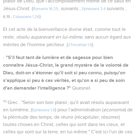
plaisir de Dieu, que l'accomplissement même de ce salut en
Jésus-Christ. (
, suivants ;
suivants ;
Romains 16.25
Ephésiens 3.4
)
6.19 ;
Colossiens 1.26
Et cet acte de la bienveillance divine était, comme tout le
reste,
résolu auparavant en lui-même
, sans aucun égard aux
mérites de l'homme pécheur. (
)
2Timothée 1.9
"S'il faut tant de lumière et de sagesse pour bien
-
connaître Jésus-Christ, le grand mystère de la volonté de
Dieu, doit-on s'étonner qu'il soit si peu connu, puisqu'on
s'applique si peu à ces vérités, et qu'on a si peu de soin
d'en demander l'intelligence ?"
Quesnel.
10
Grec : "Selon son bon plaisir, qu'il avait résolu auparavant
en luimême, (
) pour l'administration (
économie
) de
Ephésiens 1.9
la plénitude des temps, de réunir (récapituler, résumer)
toutes choses en Christ, celles qui sont dans les cieux, et
celles qui sont sur la terre, en lui-même." C'est ici l'un de ces