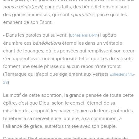
nous a bénis
(
actif
) par des faits, des bénédictions qui sont
des grâces immenses, qui sont
spirituelles
, parce qu'elles
émanent de son Esprit.
- Dans les paroles qui suivent, (
) l'apôtre
Ephésiens 1.4-14
énumère ces
bénédictions
éternelles dans un véritable
chant de louanges, où les pensées qui remplissent son cœur
s'échappent avec une impétuosité telle, que ces dix versets
forment une seule phrase qu'aucun repos n'interrompt.
(Remarque qui s'applique également aux versets
Ephésiens 1.15-
)
23
Le motif de cette adoration, la grande pensée de toute cette
épître, c'est que Dieu, selon le conseil éternel de sa
miséricorde, a appelé les pauvres païens de leurs profondes
ténèbres à sa merveilleuse lumière, à sa communion, à
l'alliance de grâce, autrefois traitée avec son peuple.
D'ordinaire Paul commence ses épîtres par des actions de