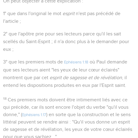
On peut objecter à cette explication :
1° que dans l'original le mot
esprit
n'est pas précédé de
l'article ;
2° que l'apôtre prie pour ses lecteurs parce qu'il les sait
scellés du Saint-Esprit ; il n'a donc plus à le demander pour
eux ;
3° que les premiers mots de
où Paul demande
Ephésiens 1.18
que ses lecteurs aient "les yeux de leur cœur éclairés"
montrent que par cet
esprit de sagesse et de révélation
, il
entend les dispositions produites en eux par l'Esprit saint.
18
Ces premiers mots doivent être intimement liés avec ce
qui précède, car ils sont encore l'objet du verbe "qu'il vous
donne," (
) en sorte que la construction et le sens
Ephésiens 1.17
littéral peuvent se rendre ainsi : "Qu'il vous donne un esprit
de sagesse et de révélation, les yeux de votre cœur éclairés
pour que vous sachiez..."