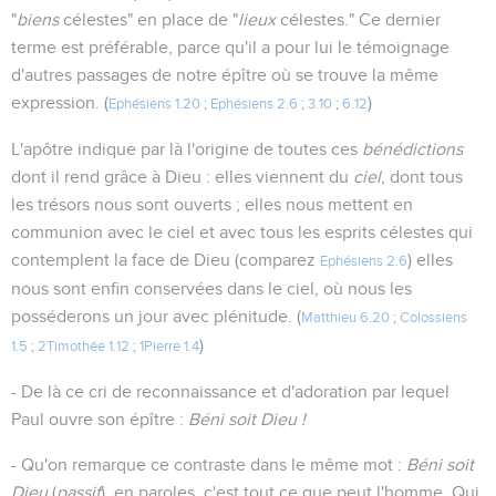
"
biens
célestes" en place de "
lieux
célestes." Ce dernier
terme est préférable, parce qu'il a pour lui le témoignage
d'autres passages de notre épître où se trouve la même
expression. (
)
Ephésiens 1.20
;
Ephésiens 2.6
;
3.10
;
6.12
L'apôtre indique par là l'origine de toutes ces
bénédictions
dont il rend grâce à Dieu : elles viennent du
ciel
, dont tous
les trésors nous sont ouverts ; elles nous mettent en
communion avec le ciel et avec tous les esprits célestes qui
contemplent la face de Dieu (comparez
) elles
Ephésiens 2.6
nous sont enfin conservées dans le ciel, où nous les
posséderons un jour avec plénitude. (
Matthieu 6.20
;
Colossiens
)
1.5
;
2Timothée 1.12
;
1Pierre 1.4
- De là ce cri de reconnaissance et d'adoration par lequel
Paul ouvre son épître :
Béni soit Dieu !
- Qu'on remarque ce contraste dans le même mot :
Béni soit
Dieu
(
passif
), en paroles, c'est tout ce que peut l'homme. Qui