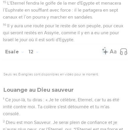
15
L'Eternel fendra le golfe de la mer d'Egypte et menacera
l’Euphrate en soufflant avec force : il le partagera en sept
canaux et l’on pourra y marcher en sandales.
16
Il y aura une route pour le reste de son peuple, pour ceux
qui seront restés en Assyrie, comme il y en a eu une pour
Israël le jour où il est sorti d'Egypte.
Esaïe
12
Seuls les Évangiles sont disponibles en vidéo pour le moment.
Louange au Dieu sauveur
1
Ce jour-là, tu diras : « Je te célèbre, Eternel, car tu as été
irrité contre moi. Ta colère s'est détournée et tu m'as
consolé.
2
Dieu est mon Sauveur. Je serai plein de confiance et je
n’aurai plus peur, car l'Eternel, oui, *l'Eternel est ma force et