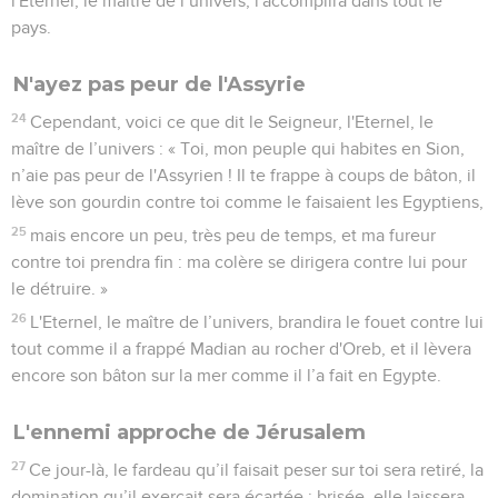
l'Eternel, le maître de l’univers, l'accomplira dans tout le
pays.
N'ayez pas peur de l'Assyrie
24
Cependant, voici ce que dit le Seigneur, l'Eternel, le
maître de l’univers : « Toi, mon peuple qui habites en Sion,
n’aie pas peur de l'Assyrien ! Il te frappe à coups de bâton, il
lève son gourdin contre toi comme le faisaient les Egyptiens,
25
mais encore un peu, très peu de temps, et ma fureur
contre toi prendra fin : ma colère se dirigera contre lui pour
le détruire. »
26
L'Eternel, le maître de l’univers, brandira le fouet contre lui
tout comme il a frappé Madian au rocher d'Oreb, et il lèvera
encore son bâton sur la mer comme il l’a fait en Egypte.
L'ennemi approche de Jérusalem
27
Ce jour-là, le fardeau qu’il faisait peser sur toi sera retiré, la
domination qu’il exerçait sera écartée ; brisée, elle laissera