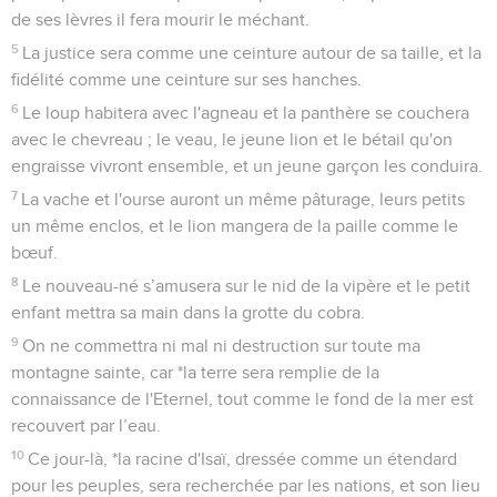
de ses lèvres il fera mourir le méchant.
5
La justice sera comme une ceinture autour de sa taille, et la
fidélité comme une ceinture sur ses hanches.
6
Le loup habitera avec l'agneau et la panthère se couchera
avec le chevreau ; le veau, le jeune lion et le bétail qu'on
engraisse vivront ensemble, et un jeune garçon les conduira.
7
La vache et l'ourse auront un même pâturage, leurs petits
un même enclos, et le lion mangera de la paille comme le
bœuf.
8
Le nouveau-né s’amusera sur le nid de la vipère et le petit
enfant mettra sa main dans la grotte du cobra.
9
On ne commettra ni mal ni destruction sur toute ma
montagne sainte, car *la terre sera remplie de la
connaissance de l'Eternel, tout comme le fond de la mer est
recouvert par l’eau.
10
Ce jour-là, *la racine d'Isaï, dressée comme un étendard
pour les peuples, sera recherchée par les nations, et son lieu