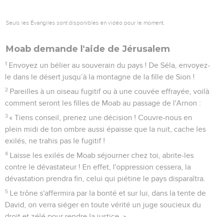
Seuls les Évangiles sont disponibles en vidéo pour le moment.
Moab demande l'aide de Jérusalem
1
Envoyez un bélier au souverain du pays ! De Séla, envoyez-
le dans le désert jusqu’à la montagne de la fille de Sion !
2
Pareilles à un oiseau fugitif ou à une couvée effrayée, voilà
comment seront les filles de Moab au passage de l'Arnon :
3
« Tiens conseil, prenez une décision ! Couvre-nous en
plein midi de ton ombre aussi épaisse que la nuit, cache les
exilés, ne trahis pas le fugitif !
4
Laisse les exilés de Moab séjourner chez toi, abrite-les
contre le dévastateur ! En effet, l'oppression cessera, la
dévastation prendra fin, celui qui piétine le pays disparaîtra.
5
Le trône s'affermira par la bonté et sur lui, dans la tente de
David, on verra siéger en toute vérité un juge soucieux du
droit et zélé pour rendre la justice. »