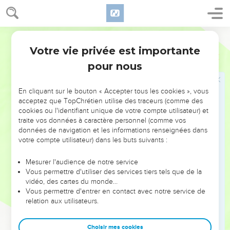
branche de palmier et le roseau, tout cela le même jour.
14
– L'ancien et le magistrat, c'est la tête, et le prophète qui
propage le mensonge, c'est la queue. –
Segond 21
15
Les conducteurs de ce peuple l'égarent et ceux qui se
Votre vie privée est importante
Esaïe
9
laissent conduire par eux se perdent.
pour nous
16
C'est pourquoi le Seigneur ne peut se réjouir en pensant à
ses jeunes gens et n’aura pas pitié de leurs orphelins et de
En cliquant sur le bouton « Accepter tous les cookies », vous
leurs veuves. En effet, tous sont des impies et des méchants,
acceptez que TopChrétien utilise des traceurs (comme des
cookies ou l'identifiant unique de votre compte utilisateur) et
et toutes les bouches ne savent que proférer des absurdités.
traite vos données à caractère personnel (comme vos
Mais malgré tout cela, sa colère ne se détourne pas et sa
données de navigation et les informations renseignées dans
puissance est encore déployée.
votre compte utilisateur) dans les buts suivants :
17
En effet, la méchanceté brûle comme un feu qui dévore
Mesurer l'audience de notre service
ronces et buissons épineux ; elle embrase les buissons de la
Vous permettre d'utiliser des services tiers tels que de la
forêt, d'où s'élèvent des colonnes de fumée.
vidéo, des cartes du monde…
18
Vous permettre d'entrer en contact avec notre service de
C’est à cause de la colère de l'Eternel, le maître de
relation aux utilisateurs.
l’univers, que le pays est embrasé, et le peuple alimente lui-
même ce feu : personne n'épargne son frère ;
Choisir mes cookies
19