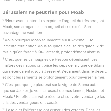
Jérusalem ne peut rien pour Moab
6
*Nous avons entendu s’exprimer l'orgueil du très arrogant
Moab, son arrogance, son orgueil et ses excès. Son
bavardage ne vaut rien.
7
Voilà pourquoi Moab se lamente sur lui-même, il se
lamente tout entier. Vous soupirez à cause des gâteaux de
raisin qu’on faisait à Kir-Haréseth, profondément abattus.
8
C’est que les campagnes de Hesbon dépérissent. Les
maîtres des nations ont brisé les ceps de la vigne de Sibma
qui s'étendaient jusqu'à Jaezer et s’égaraient dans le désert,
et dont les sarments se prolongeaient pour traverser la mer.
9
C’est pourquoi je pleurerai sur la vigne de Sibma autant
que sur Jaezer, je vous arroserai de mes larmes, Hesbon et
Elealé ! En effet, sur votre récolte et sur votre vendange les
cris des vendangeurs ont cessé.
10
La joie et l'allégresse ont disparu des vergers. Dans les