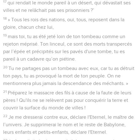
17
qui rendait le monde pareil à un désert, qui dévastait ses
villes et ne relâchait pas ses prisonniers ?’
18
» Tous les rois des nations, oui, tous, reposent dans la
gloire, chacun chez lui,
19
mais toi, tu as été jeté loin de ton tombeau comme un
rejeton méprisé. Ton linceul, ce sont des morts transpercés
par l’épée et précipités sur les pavés d'une tombe, tu es
pareil à un cadavre qu’on piétine.
20
Tu ne partages pas un tombeau avec eux, car tu as détruit
ton pays, tu as provoqué la mort de ton peuple. On ne
mentionnera plus jamais la descendance des méchants. »
21
Préparez le massacre des fils à cause de la faute de leurs
pères ! Qu'ils ne se relèvent pas pour conquérir la terre et
couvrir la surface du monde de villes !
22
Je me dresserai contre eux, déclare l'Eternel, le maître de
l’univers. Je supprimerai le nom et le reste de Babylone,
leurs enfants et petits-enfants, déclare l'Eternel.