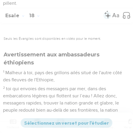
pillent.
Esaïe
18
Seuls les Évangiles sont disponibles en vidéo pour le moment.
Avertissement aux ambassadeurs
éthiopiens
1
Malheur à toi, pays des grillons ailés situé de l'autre côté
des fleuves de l'Ethiopie,
2
toi qui envoies des messagers par mer, dans des
embarcations légères qui flottent sur l’eau ! Allez donc,
messagers rapides, trouver la nation grande et glabre, le
peuple redouté bien au-delà de ses frontières, la nation
puissante qui écrase tout et dont le territoire est traversé par
des fleuves !
Contenus
Versions
Commentaires
Strong
Dictionnaire
3