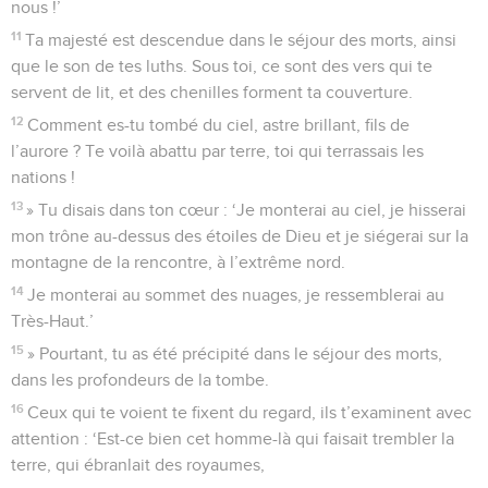
nous !’
11
Ta majesté est descendue dans le séjour des morts, ainsi
que le son de tes luths. Sous toi, ce sont des vers qui te
servent de lit, et des chenilles forment ta couverture.
12
Comment es-tu tombé du ciel, astre brillant, fils de
l’aurore ? Te voilà abattu par terre, toi qui terrassais les
nations !
13
» Tu disais dans ton cœur : ‘Je monterai au ciel, je hisserai
mon trône au-dessus des étoiles de Dieu et je siégerai sur la
montagne de la rencontre, à l’extrême nord.
14
Je monterai au sommet des nuages, je ressemblerai au
Très-Haut.’
15
» Pourtant, tu as été précipité dans le séjour des morts,
dans les profondeurs de la tombe.
16
Ceux qui te voient te fixent du regard, ils t’examinent avec
attention : ‘Est-ce bien cet homme-là qui faisait trembler la
terre, qui ébranlait des royaumes,