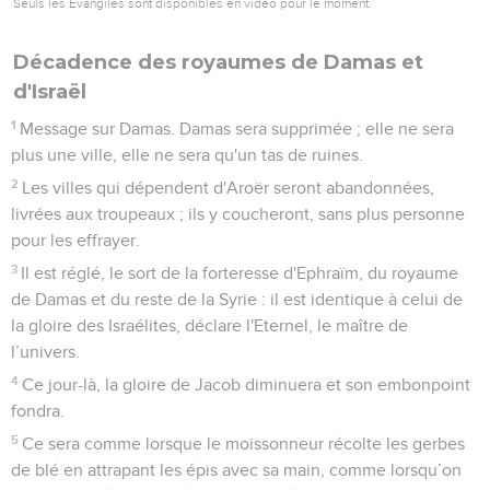
Seuls les Évangiles sont disponibles en vidéo pour le moment.
Décadence des royaumes de Damas et
d'Israël
1
Message sur Damas. Damas sera supprimée ; elle ne sera
plus une ville, elle ne sera qu'un tas de ruines.
2
Les villes qui dépendent d'Aroër seront abandonnées,
livrées aux troupeaux ; ils y coucheront, sans plus personne
pour les effrayer.
3
Il est réglé, le sort de la forteresse d'Ephraïm, du royaume
de Damas et du reste de la Syrie : il est identique à celui de
la gloire des Israélites, déclare l'Eternel, le maître de
l’univers.
4
Ce jour-là, la gloire de Jacob diminuera et son embonpoint
fondra.
5
Ce sera comme lorsque le moissonneur récolte les gerbes
de blé en attrapant les épis avec sa main, comme lorsqu’on