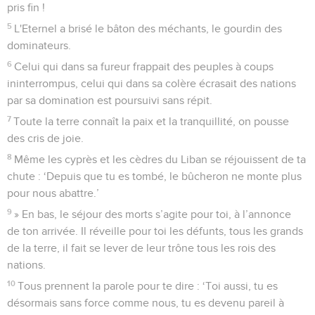
pris fin !
5
L'Eternel a brisé le bâton des méchants, le gourdin des
dominateurs.
6
Celui qui dans sa fureur frappait des peuples à coups
ininterrompus, celui qui dans sa colère écrasait des nations
par sa domination est poursuivi sans répit.
7
Toute la terre connaît la paix et la tranquillité, on pousse
des cris de joie.
8
Même les cyprès et les cèdres du Liban se réjouissent de ta
chute : ‘Depuis que tu es tombé, le bûcheron ne monte plus
pour nous abattre.’
9
» En bas, le séjour des morts s’agite pour toi, à l’annonce
de ton arrivée. Il réveille pour toi les défunts, tous les grands
de la terre, il fait se lever de leur trône tous les rois des
nations.
10
Tous prennent la parole pour te dire : ‘Toi aussi, tu es
désormais sans force comme nous, tu es devenu pareil à