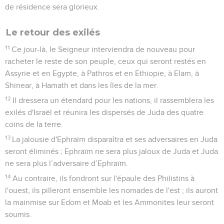
de résidence sera glorieux.
Le retour des exilés
11
Ce jour-là, le Seigneur interviendra de nouveau pour
racheter le reste de son peuple, ceux qui seront restés en
Assyrie et en Egypte, à Pathros et en Ethiopie, à Elam, à
Shinear, à Hamath et dans les îles de la mer.
12
Il dressera un étendard pour les nations, il rassemblera les
exilés d'Israël et réunira les dispersés de Juda des quatre
coins de la terre.
13
La jalousie d'Ephraïm disparaîtra et ses adversaires en Juda
seront éliminés ; Ephraïm ne sera plus jaloux de Juda et Juda
ne sera plus l’adversaire d’Ephraïm.
14
Au contraire, ils fondront sur l'épaule des Philistins à
l'ouest, ils pilleront ensemble les nomades de l'est ; ils auront
la mainmise sur Edom et Moab et les Ammonites leur seront
soumis.