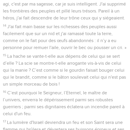
agi, c'est par ma sagesse, car je suis intelligent. J'ai supprimé
les frontières des peuples et pillé leurs trésors. Pareil à un
héros, j'ai fait descendre de leur trône ceux qui y siégeaient.
14
J'ai fait main basse sur les richesses des peuples aussi
facilement que sur un nid et j'ai ramassé toute la terre,
comme on le fait pour des œufs abandonnés : il n’y a eu
personne pour remuer l'aile, ouvrir le bec ou pousser un cri. »
15
La hache se vante-t-elle aux dépens de celui qui se sert
d’elle ? La scie se montre-t-elle arrogante vis-à-vis de celui
qui la manie ? C’est comme si le gourdin faisait bouger celui
qui le brandit, comme si le bâton soulevait celui qui n'est pas
un simple morceau de bois !
16
C’est pourquoi le Seigneur, l’Eternel, le maître de
l’univers, enverra le dépérissement parmi ses robustes
guerriers ; parmi ses dignitaires éclatera un incendie pareil à
celui d'un feu.
17
La lumière d'Israël deviendra un feu et son Saint sera une
flamme qui brûlera et dévastera ses buissons épineux et ses