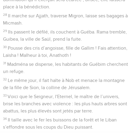
place à la bénédiction.
28
Il marche sur Ajjath, traverse Migron, laisse ses bagages à
Micmash.
29
Ils passent le défilé, ils couchent à Guéba. Rama tremble,
Guibea, la ville de Saül, prend la fuite.
30
Pousse des cris d’angoisse, fille de Gallim ! Fais attention,
Laïsha ! Malheur à toi, Anathoth !
31
Madména se disperse, les habitants de Guébim cherchent
un refuge.
32
Le même jour, il fait halte à Nob et menace la montagne
de la fille de Sion, la colline de Jérusalem.
33
Voici que le Seigneur, l'Eternel, le maître de l’univers,
brise les branches avec violence : les plus hauts arbres sont
abattus, les plus élevés sont jetés par terre.
34
Il taille avec le fer les buissons de la forêt et le Liban
s’effondre sous les coups du Dieu puissant.