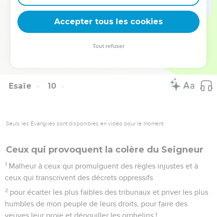
on pille à droite, mais on a encore faim ; on dévore à
gauche, mais on n'est pas rassasié ; chacun se met à manger
Accepter tous les cookies
son propre bras.
20
Manassé dévore Ephraïm, Ephraïm Manassé, et ensemble
Tout refuser
ils fondent sur Juda. Mais malgré tout cela, sa colère ne se
détourne pas et sa puissance est encore déployée.
Esaïe
10
Seuls les Évangiles sont disponibles en vidéo pour le moment.
Ceux qui provoquent la colère du Seigneur
1
Malheur à ceux qui promulguent des règles injustes et à
ceux qui transcrivent des décrets oppressifs
2
pour écarter les plus faibles des tribunaux et priver les plus
humbles de mon peuple de leurs droits, pour faire des
veuves leur proie et dépouiller les orphelins !