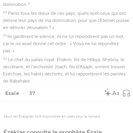
domination ?
20
Parmi tous les dieux de ces pays, quels sont ceux qui ont
délivré leur pays de ma domination, pour que l'Eternel puisse
en délivrer Jérusalem ? »
21
Ils gardèrent le silence, ils ne lui répondirent pas un mot,
car le roi avait donné cet ordre : « Vous ne lui répondrez
pas. »
22
Le chef du palais royal, Eliakim, fils de Hilkija, Shebna, le
secrétaire, et l'archiviste Joach, fils d'Asaph, vinrent trouver
Ezéchias, les habits déchirés, et lui rapportèrent les paroles
de Rabshaké.
Esaïe
37
Seuls les Évangiles sont disponibles en vidéo pour le moment.
Ézékias consulte le prophète Ésaïe