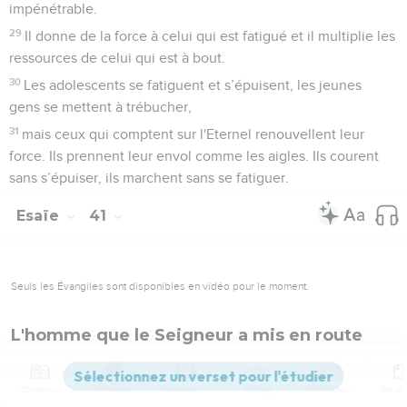
impénétrable.
29
Il donne de la force à celui qui est fatigué et il multiplie les
ressources de celui qui est à bout.
30
Les adolescents se fatiguent et s’épuisent, les jeunes
gens se mettent à trébucher,
31
mais ceux qui comptent sur l'Eternel renouvellent leur
force. Ils prennent leur envol comme les aigles. Ils courent
sans s’épuiser, ils marchent sans se fatiguer.
Esaïe
41
Seuls les Évangiles sont disponibles en vidéo pour le moment.
L'homme que le Seigneur a mis en route
1
Iles, faites silence pour m'écouter ! Que les peuples
renouvellent leur force, qu'ils s’avancent pour parler !
Contenus
Versions
Commentaires
Strong
Dictionnaire