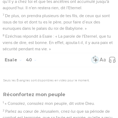
qu’il y a chez toi et que tes ancêtres ont accumulé jusqu'à
aujourd’hui. Il n'en restera rien, dit l'Eternel.
7
De plus, on prendra plusieurs de tes fils, de ceux qui sont
issus de toi et dont tu es le père, pour faire d’eux des
eunuques dans le palais du roi de Babylone. »
8
Ezéchias répondit à Esaïe : « La parole de l'Eternel, que tu
viens de dire, est bonne. En effet, ajouta-t-il, il y aura paix et
sécurité pendant ma vie. »
Esaïe
40
Seuls les Évangiles sont disponibles en vidéo pour le moment.
Réconfortez mon peuple
1
« Consolez, consolez mon peuple, dit votre Dieu.
2
Parlez au cœur de Jérusalem, criez-lui que sa période de
combat est terminée, que sa faute est expiée, qu'elle a reçu