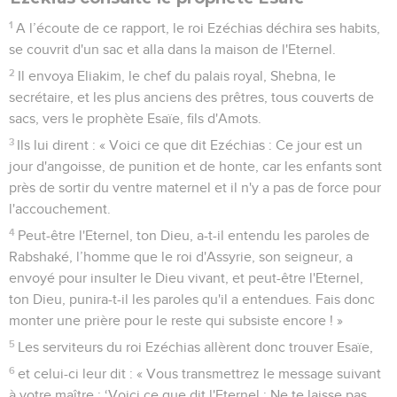
1
A l’écoute de ce rapport, le roi Ezéchias déchira ses habits,
se couvrit d'un sac et alla dans la maison de l'Eternel.
2
Il envoya Eliakim, le chef du palais royal, Shebna, le
secrétaire, et les plus anciens des prêtres, tous couverts de
sacs, vers le prophète Esaïe, fils d'Amots.
3
Ils lui dirent : « Voici ce que dit Ezéchias : Ce jour est un
jour d'angoisse, de punition et de honte, car les enfants sont
près de sortir du ventre maternel et il n'y a pas de force pour
l'accouchement.
4
Peut-être l'Eternel, ton Dieu, a-t-il entendu les paroles de
Rabshaké, l’homme que le roi d'Assyrie, son seigneur, a
envoyé pour insulter le Dieu vivant, et peut-être l'Eternel,
ton Dieu, punira-t-il les paroles qu'il a entendues. Fais donc
monter une prière pour le reste qui subsiste encore ! »
5
Les serviteurs du roi Ezéchias allèrent donc trouver Esaïe,
6
et celui-ci leur dit : « Vous transmettrez le message suivant
à votre maître : ‘Voici ce que dit l'Eternel : Ne te laisse pas