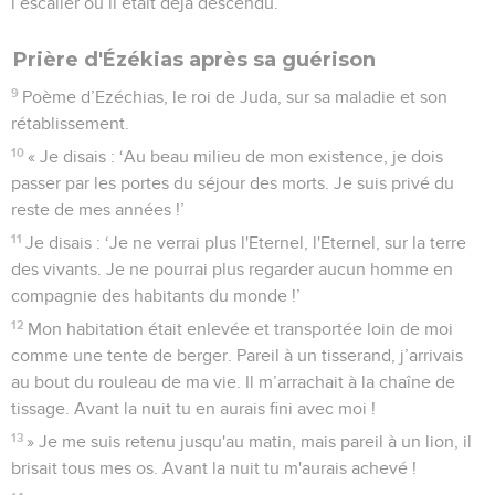
l’escalier où il était déjà descendu.
Prière d'Ézékias après sa guérison
9
Poème d’Ezéchias, le roi de Juda, sur sa maladie et son
rétablissement.
10
« Je disais : ‘Au beau milieu de mon existence, je dois
passer par les portes du séjour des morts. Je suis privé du
reste de mes années !’
11
Je disais : ‘Je ne verrai plus l'Eternel, l'Eternel, sur la terre
des vivants. Je ne pourrai plus regarder aucun homme en
compagnie des habitants du monde !’
12
Mon habitation était enlevée et transportée loin de moi
comme une tente de berger. Pareil à un tisserand, j’arrivais
au bout du rouleau de ma vie. Il m’arrachait à la chaîne de
tissage. Avant la nuit tu en aurais fini avec moi !
13
» Je me suis retenu jusqu'au matin, mais pareil à un lion, il
brisait tous mes os. Avant la nuit tu m'aurais achevé !