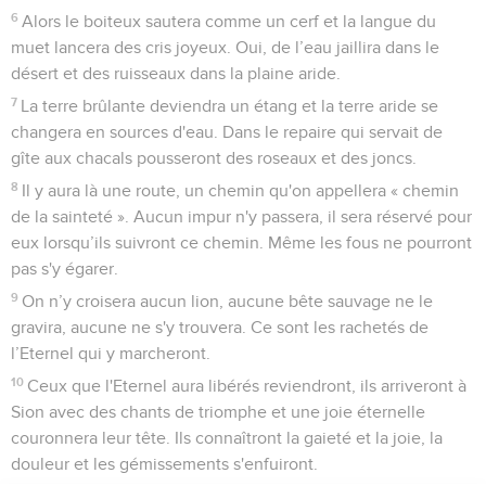
6
Alors le boiteux sautera comme un cerf et la langue du
muet lancera des cris joyeux. Oui, de l’eau jaillira dans le
désert et des ruisseaux dans la plaine aride.
7
La terre brûlante deviendra un étang et la terre aride se
changera en sources d'eau. Dans le repaire qui servait de
gîte aux chacals pousseront des roseaux et des joncs.
8
Il y aura là une route, un chemin qu'on appellera « chemin
de la sainteté ». Aucun impur n'y passera, il sera réservé pour
eux lorsqu’ils suivront ce chemin. Même les fous ne pourront
pas s'y égarer.
9
On n’y croisera aucun lion, aucune bête sauvage ne le
gravira, aucune ne s'y trouvera. Ce sont les rachetés de
l’Eternel qui y marcheront.
10
Ceux que l'Eternel aura libérés reviendront, ils arriveront à
Sion avec des chants de triomphe et une joie éternelle
couronnera leur tête. Ils connaîtront la gaieté et la joie, la
douleur et les gémissements s'enfuiront.