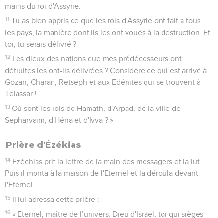
mains du roi d'Assyrie.
11
Tu as bien appris ce que les rois d'Assyrie ont fait à tous
les pays, la manière dont ils les ont voués à la destruction. Et
toi, tu serais délivré ?
12
Les dieux des nations que mes prédécesseurs ont
détruites les ont-ils délivrées ? Considère ce qui est arrivé à
Gozan, Charan, Retseph et aux Edénites qui se trouvent à
Telassar !
13
Où sont les rois de Hamath, d'Arpad, de la ville de
Sepharvaïm, d'Héna et d'Ivva ? »
Prière d'Ézékias
14
Ezéchias prit la lettre de la main des messagers et la lut.
Puis il monta à la maison de l'Eternel et la déroula devant
l'Eternel.
15
Il lui adressa cette prière :
16
« Eternel, maître de l’univers, Dieu d'Israël, toi qui sièges