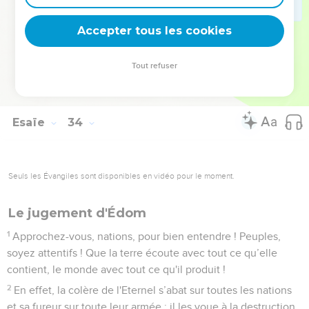
23
Tes cordages sont relâchés, ils ne maintiennent plus le
mât et ne tendent plus les voiles. Alors on partage le produit
Accepter tous les cookies
d'un immense butin. Même les boiteux prennent part au
pillage.
Tout refuser
24
Aucun de ceux qui résident là ne dit : « Je suis malade ! »
Le peuple qui habite Jérusalem reçoit le pardon de sa faute.
Esaïe
34
Seuls les Évangiles sont disponibles en vidéo pour le moment.
Le jugement d'Édom
1
Approchez-vous, nations, pour bien entendre ! Peuples,
soyez attentifs ! Que la terre écoute avec tout ce qu’elle
contient, le monde avec tout ce qu'il produit !
2
En effet, la colère de l'Eternel s’abat sur toutes les nations
et sa fureur sur toute leur armée : il les voue à la destruction,