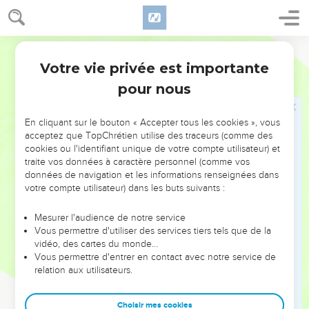
17
Tes yeux verront le roi dans toute sa beauté, ils
contempleront le pays dans toute son étendue.
18
Segond 21
Ton cœur se souviendra de ses terreurs : « Où est le
secrétaire ? Où est le trésorier ? Où est celui qui inspectait
Votre vie privée est importante
Esaïe
33
les tours ? »
pour nous
19
Tu ne verras plus le peuple audacieux, le peuple au
baragouinage obscur, au langage balbutiant qu'on ne
En cliquant sur le bouton « Accepter tous les cookies », vous
comprend pas.
acceptez que TopChrétien utilise des traceurs (comme des
cookies ou l'identifiant unique de votre compte utilisateur) et
20
Regarde Sion, la ville de nos fêtes ! Tes yeux verront
traite vos données à caractère personnel (comme vos
Jérusalem comme un domaine sûr, une tente qui ne sera
données de navigation et les informations renseignées dans
plus transportée, dont les piquets ne seront plus jamais
votre compte utilisateur) dans les buts suivants :
enlevés et dont les cordages ne seront pas détachés.
Mesurer l'audience de notre service
21
Oui, c'est là que l'Eternel se montre magnifique pour
Vous permettre d'utiliser des services tiers tels que de la
nous : il nous tient lieu de fleuves et de larges rivières où
vidéo, des cartes du monde…
Vous permettre d'entrer en contact avec notre service de
aucun bateau ne circule, où aucun grand navire ne passe.
relation aux utilisateurs.
22
En effet, l'Eternel est notre juge, l'Eternel est notre
législateur, l'Eternel est notre roi, c'est lui qui nous sauve.
Choisir mes cookies