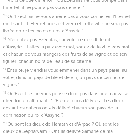
Voici ce que dit le roi : ‘Qu'Ezéchias ne vous trompe pas !
En effet, il ne pourra pas vous délivrer.’
15
Qu'Ezéchias ne vous amène pas à vous confier en l'Eternel
en disant : ‘L'Eternel nous délivrera et cette ville ne sera pas
livrée entre les mains du roi d'Assyrie.’
16
N'écoutez pas Ezéchias, car voici ce que dit le roi
d'Assyrie : ‘Faites la paix avec moi, sortez de la ville vers moi,
et chacun de vous mangera des fruits de sa vigne et de son
figuier, chacun boira de l'eau de sa citerne.
17
Ensuite, je viendrai vous emmener dans un pays pareil au
vôtre, dans un pays de blé et de vin, un pays de pain et de
vignes.’
18
Qu'Ezéchias ne vous pousse donc pas dans une mauvaise
direction en affirmant : ‘L'Eternel nous délivrera.’Les dieux
des autres nations ont-ils délivré chacun son pays de la
domination du roi d'Assyrie ?
19
Où sont les dieux de Hamath et d'Arpad ? Où sont les
dieux de Sepharvaïm ? Ont-ils délivré Samarie de ma