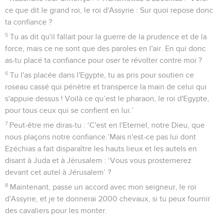
ce que dit le grand roi, le roi d'Assyrie : Sur quoi repose donc
ta confiance ?
5
Tu as dit qu'il fallait pour la guerre de la prudence et de la
force, mais ce ne sont que des paroles en l'air. En qui donc
as-tu placé ta confiance pour oser te révolter contre moi ?
6
Tu l'as placée dans l'Egypte, tu as pris pour soutien ce
roseau cassé qui pénètre et transperce la main de celui qui
s'appuie dessus ! Voilà ce qu’est le pharaon, le roi d'Egypte,
pour tous ceux qui se confient en lui.’
7
Peut-être me diras-tu : ‘C'est en l'Eternel, notre Dieu, que
nous plaçons notre confiance.’Mais n'est-ce pas lui dont
Ezéchias a fait disparaître les hauts lieux et les autels en
disant à Juda et à Jérusalem : ‘Vous vous prosternerez
devant cet autel à Jérusalem’ ?
8
Maintenant, passe un accord avec mon seigneur, le roi
d'Assyrie, et je te donnerai 2000 chevaux, si tu peux fournir
des cavaliers pour les monter.