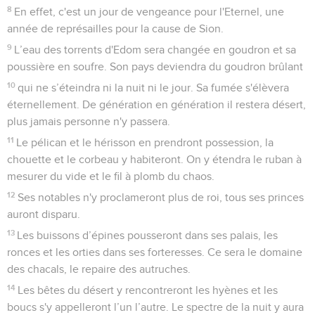
8
En effet, c'est un jour de vengeance pour l'Eternel, une
année de représailles pour la cause de Sion.
9
L’eau des torrents d'Edom sera changée en goudron et sa
poussière en soufre. Son pays deviendra du goudron brûlant
10
qui ne s’éteindra ni la nuit ni le jour. Sa fumée s'élèvera
éternellement. De génération en génération il restera désert,
plus jamais personne n'y passera.
11
Le pélican et le hérisson en prendront possession, la
chouette et le corbeau y habiteront. On y étendra le ruban à
mesurer du vide et le fil à plomb du chaos.
12
Ses notables n'y proclameront plus de roi, tous ses princes
auront disparu.
13
Les buissons d’épines pousseront dans ses palais, les
ronces et les orties dans ses forteresses. Ce sera le domaine
des chacals, le repaire des autruches.
14
Les bêtes du désert y rencontreront les hyènes et les
boucs s'y appelleront l’un l’autre. Le spectre de la nuit y aura