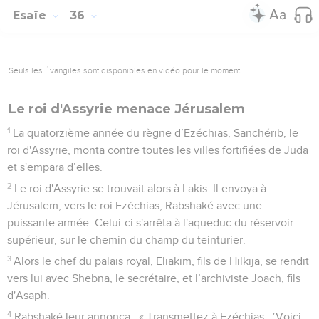
Esaïe
36
Seuls les Évangiles sont disponibles en vidéo pour le moment.
Le roi d'Assyrie menace Jérusalem
1
La quatorzième année du règne d’Ezéchias, Sanchérib, le
roi d'Assyrie, monta contre toutes les villes fortifiées de Juda
et s'empara d’elles.
2
Le roi d'Assyrie se trouvait alors à Lakis. Il envoya à
Jérusalem, vers le roi Ezéchias, Rabshaké avec une
puissante armée. Celui-ci s'arrêta à l'aqueduc du réservoir
supérieur, sur le chemin du champ du teinturier.
3
Alors le chef du palais royal, Eliakim, fils de Hilkija, se rendit
vers lui avec Shebna, le secrétaire, et l’archiviste Joach, fils
d'Asaph.
4
Rabshaké leur annonça : « Transmettez à Ezéchias : ‘Voici