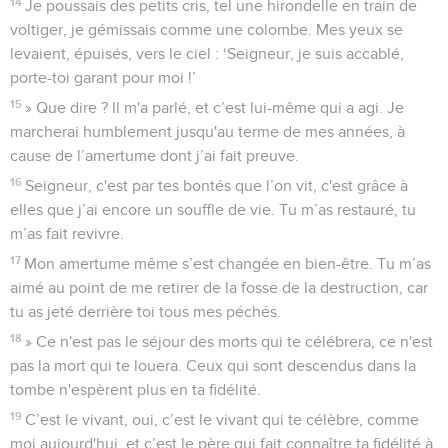
14
Je poussais des petits cris, tel une hirondelle en train de
voltiger, je gémissais comme une colombe. Mes yeux se
levaient, épuisés, vers le ciel : ‘Seigneur, je suis accablé,
porte-toi garant pour moi !’
15
» Que dire ? Il m'a parlé, et c’est lui-même qui a agi. Je
marcherai humblement jusqu'au terme de mes années, à
cause de l’amertume dont j’ai fait preuve.
16
Seigneur, c'est par tes bontés que l’on vit, c'est grâce à
elles que j’ai encore un souffle de vie. Tu m’as restauré, tu
m’as fait revivre.
17
Mon amertume même s’est changée en bien-être. Tu m’as
aimé au point de me retirer de la fosse de la destruction, car
tu as jeté derrière toi tous mes péchés.
18
» Ce n'est pas le séjour des morts qui te célébrera, ce n'est
pas la mort qui te louera. Ceux qui sont descendus dans la
tombe n'espèrent plus en ta fidélité.
19
C’est le vivant, oui, c’est le vivant qui te célèbre, comme
moi aujourd'hui, et c’est le père qui fait connaître ta fidélité à