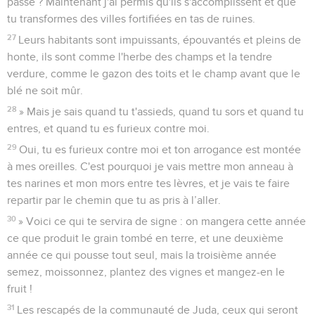
passé ? Maintenant j'ai permis qu'ils s'accomplissent et que
tu transformes des villes fortifiées en tas de ruines.
27
Leurs habitants sont impuissants, épouvantés et pleins de
honte, ils sont comme l'herbe des champs et la tendre
verdure, comme le gazon des toits et le champ avant que le
blé ne soit mûr.
28
» Mais je sais quand tu t'assieds, quand tu sors et quand tu
entres, et quand tu es furieux contre moi.
29
Oui, tu es furieux contre moi et ton arrogance est montée
à mes oreilles. C'est pourquoi je vais mettre mon anneau à
tes narines et mon mors entre tes lèvres, et je vais te faire
repartir par le chemin que tu as pris à l’aller.
30
» Voici ce qui te servira de signe : on mangera cette année
ce que produit le grain tombé en terre, et une deuxième
année ce qui pousse tout seul, mais la troisième année
semez, moissonnez, plantez des vignes et mangez-en le
fruit !
31
Les rescapés de la communauté de Juda, ceux qui seront