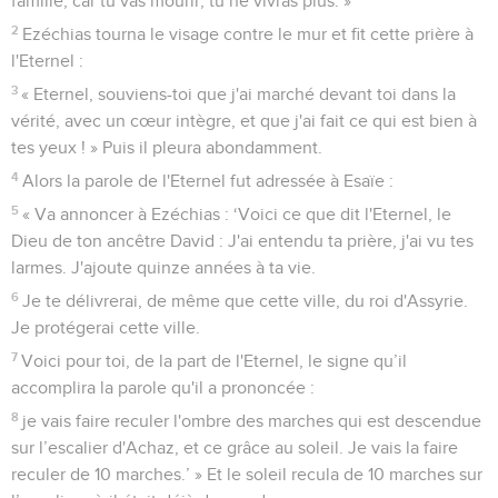
famille, car tu vas mourir, tu ne vivras plus. »
2
Ezéchias tourna le visage contre le mur et fit cette prière à
l'Eternel :
3
« Eternel, souviens-toi que j'ai marché devant toi dans la
vérité, avec un cœur intègre, et que j'ai fait ce qui est bien à
tes yeux ! » Puis il pleura abondamment.
4
Alors la parole de l'Eternel fut adressée à Esaïe :
5
« Va annoncer à Ezéchias : ‘Voici ce que dit l'Eternel, le
Dieu de ton ancêtre David : J'ai entendu ta prière, j'ai vu tes
larmes. J'ajoute quinze années à ta vie.
6
Je te délivrerai, de même que cette ville, du roi d'Assyrie.
Je protégerai cette ville.
7
Voici pour toi, de la part de l'Eternel, le signe qu’il
accomplira la parole qu'il a prononcée :
8
je vais faire reculer l'ombre des marches qui est descendue
sur l’escalier d'Achaz, et ce grâce au soleil. Je vais la faire
reculer de 10 marches.’ » Et le soleil recula de 10 marches sur