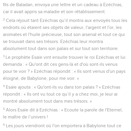
fils de Baladan, envoya une lettre et un cadeau à Ezéchias,
car il avait appris sa maladie et son rétablissement.
2
Cela réjouit tant Ezéchias qu’il montra aux envoyés tous les
endroits où étaient ses objets de valeur, l'argent et l'or, les
aromates et l'huile précieuse, tout son arsenal et tout ce qui
se trouvait dans ses trésors. Ezéchias leur montra
absolument tout dans son palais et sur tout son territoire.
3
Le prophète Esaïe vint ensuite trouver le roi Ezéchias et lui
demanda : « Qu'ont dit ces gens-là et d'où sont-ils venus
pour te voir ? » Ezéchias répondit : « Ils sont venus d'un pays
éloigné, de Babylone, pour me voir. »
4
Esaïe ajouta : « Qu'ont-ils vu dans ton palais ? » Ezéchias
répondit : « Ils ont vu tout ce qu’il y a chez moi, je leur ai
montré absolument tout dans mes trésors. »
5
Alors Esaïe dit à Ezéchias : « Ecoute la parole de l'Eternel,
le maître de l’univers !
6
Les jours viendront où l'on emportera à Babylone tout ce