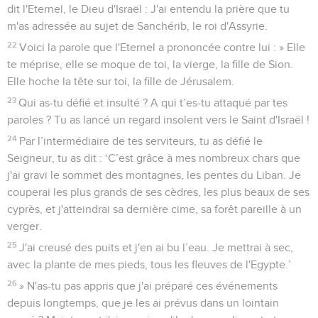
dit l'Eternel, le Dieu d'Israël : J'ai entendu la prière que tu
m'as adressée au sujet de Sanchérib, le roi d'Assyrie.
22
Voici la parole que l'Eternel a prononcée contre lui : » Elle
te méprise, elle se moque de toi, la vierge, la fille de Sion.
Elle hoche la tête sur toi, la fille de Jérusalem.
23
Qui as-tu défié et insulté ? A qui t’es-tu attaqué par tes
paroles ? Tu as lancé un regard insolent vers le Saint d'Israël !
24
Par l’intermédiaire de tes serviteurs, tu as défié le
Seigneur, tu as dit : ‘C’est grâce à mes nombreux chars que
j'ai gravi le sommet des montagnes, les pentes du Liban. Je
couperai les plus grands de ses cèdres, les plus beaux de ses
cyprès, et j'atteindrai sa dernière cime, sa forêt pareille à un
verger.
25
J'ai creusé des puits et j'en ai bu l’eau. Je mettrai à sec,
avec la plante de mes pieds, tous les fleuves de l'Egypte.’
26
» N'as-tu pas appris que j'ai préparé ces événements
depuis longtemps, que je les ai prévus dans un lointain