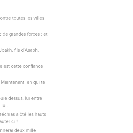
ontre toutes les villes
c de grandes forces ; et
 Joakh, fils d'Asaph,
lle est cette confiance
. Maintenant, en qui te
puie dessus, lui entre
lui.
Ézéchias a ôté les hauts
utel-ci ?
donnerai deux mille