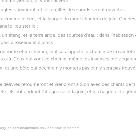
ui-même viendra, et vous sauvera.
ugles s'ouvriront, et les oreilles des sourds seront ouvertes.
ra comme le cerf, et la langue du muet chantera de joie. Car des e
ns le lieu stérile ;
un étang, et la terre aride, des sources d'eau ; dans l'habitation 
 parc à roseaux et à joncs.
nde route et un chemin, et il sera appelé le chemin de la sainteté 
ceux-là. Ceux qui vont ce chemin, même les insensés, ne s'égarer
ion, et une bête qui déchire n'y montera pas et n'y sera pas trouvé
 a délivrés retourneront et viendront à Sion avec des chants de t
ête ; ils obtiendront l'allégresse et la joie, et le chagrin et le gé
vangiles sont disponibles en vidéo pour le moment.