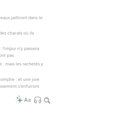
aux jailliront dans le
des chacals où ils
: l'impur n'y passera
ont pas.
e ; mais les rachetés y
riomphe ; et une joie
missement s'enfuiront.