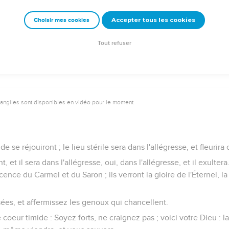
 de l'Éternel, et lisez. Pas un d'eux ne manquera ; l'un n'aura pas
, et mon Esprit les a rassemblés.
Accepter tous les cookies
Choisir mes cookies
pour eux, et sa main leur a partagé le pays au cordeau : ils le poss
ération en génération.
Tout refuser
vangiles sont disponibles en vidéo pour le moment.
ide se réjouiront ; le lieu stérile sera dans l'allégresse, et fleurir
, et il sera dans l'allégresse, oui, dans l'allégresse, et il exultera
ence du Carmel et du Saron ; ils verront la gloire de l'Éternel, 
ssées, et affermissez les genoux qui chancellent.
e coeur timide : Soyez forts, ne craignez pas ; voici votre Dieu : 