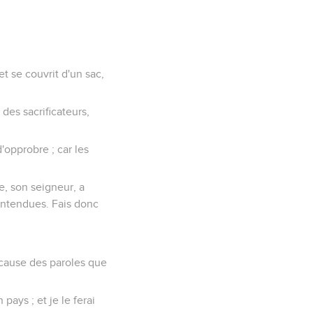
et se couvrit d'un sac,
 des sacrificateurs,
d'opprobre ; car les
ie, son seigneur, a
 entendues. Fais donc
 à cause des paroles que
pays ; et je le ferai