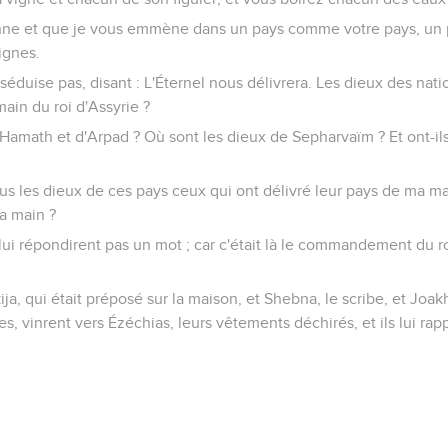
enne et que je vous emmène dans un pays comme votre pays, un 
ignes.
éduise pas, disant : L'Éternel nous délivrera. Les dieux des natio
ain du roi d'Assyrie ?
 Hamath et d'Arpad ? Où sont les dieux de Sepharvaïm ? Et ont-il
us les dieux de ces pays ceux qui ont délivré leur pays de ma ma
a main ?
e lui répondirent pas un mot ; car c'était là le commandement du ro
lkija, qui était préposé sur la maison, et Shebna, le scribe, et Joakh
, vinrent vers Ézéchias, leurs vêtements déchirés, et ils lui rap