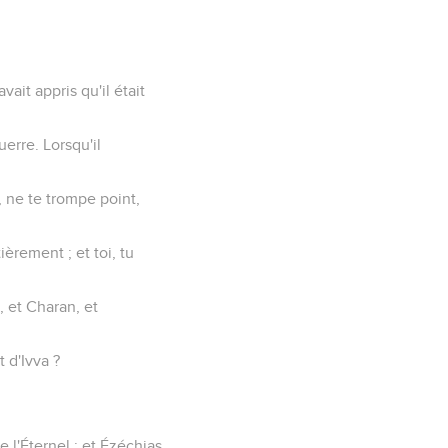
vait appris qu'il était
guerre. Lorsqu'il
, ne te trompe point,
ièrement ; et toi, tu
, et Charan, et
t d'Ivva ?
e l'Éternel ; et Ézéchias