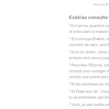
Seuls les É
Ézékias consulte
1
Et il arriva, quand le 
et entra dans la maison 
2
Et il envoya Éliakim, q
couverts de sacs, vers É
3
et ils lui dirent : Ain
enfants sont venus jusqu
4
Peut-être l'Éternel, t
envoyé pour outrager le 
monter une prière pour 
5
Et les serviteurs du ro
6
Et Ésaïe leur dit : Vou
tu as entendues, par le
7
Voici, je vais mettre e