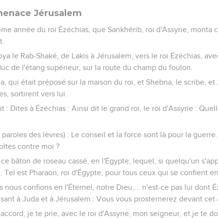
 menace Jérusalem
zième année du roi Ézéchias, que Sankhérib, roi d'Assyrie, monta c
t.
voya le Rab-Shaké, de Lakis à Jérusalem, vers le roi Ézéchias, ave
educ de l'étang supérieur, sur la route du champ du foulon.
ija, qui était préposé sur la maison du roi, et Shebna, le scribe, et
, sortirent vers lui.
t : Dites à Ézéchias : Ainsi dit le grand roi, le roi d'Assyrie : Que
paroles des lèvres) : Le conseil et la force sont là pour la guerre
oltes contre moi ?
n ce bâton de roseau cassé, en l'Égypte, lequel, si quelqu'un s'ap
. Tel est Pharaon, roi d'Égypte, pour tous ceux qui se confient en 
 nous confions en l'Éternel, notre Dieu,... n'est-ce pas lui dont 
disant à Juda et à Jérusalem : Vous vous prosternerez devant cet a
 accord, je te prie, avec le roi d'Assyrie, mon seigneur, et je te 