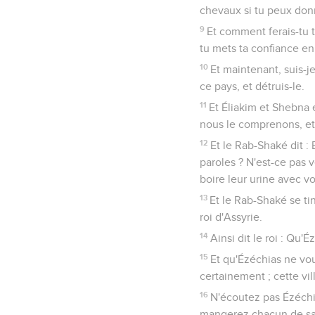
chevaux si tu peux donn
9
Et comment ferais-tu t
tu mets ta confiance en 
10
Et maintenant, suis-j
ce pays, et détruis-le.
11
Et Éliakim et Shebna e
nous le comprenons, et 
12
Et le Rab-Shaké dit :
paroles ? N'est-ce pas 
boire leur urine avec v
13
Et le Rab-Shaké se tin
roi d'Assyrie.
14
Ainsi dit le roi : Qu'
15
Et qu'Ézéchias ne vous
certainement ; cette vil
16
N'écoutez pas Ézéchias
mangerez chacun de sa 