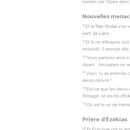
tomber par l'épée dans
Nouvelles menac
8
Et le Rab-Shaké s'en ret
parti de Lakis.
9
Et le roi d'Assyrie ouït
entendit, il envoya des
10
Vous parlerez ainsi à
disant : Jérusalem ne se
11
Voici, tu as entendu ce
serais délivré !
12
Est-ce que les dieux 
Rétseph, et les fils d'É
13
Où est le roi de Hamat
Prière d'Ézékias
14
Et Ézéchias prit la le