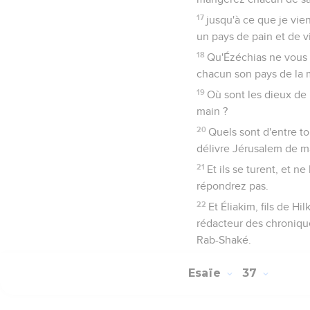
17
jusqu'à ce que je vi
un pays de pain et de v
18
Qu'Ézéchias ne vous s
chacun son pays de la m
19
Où sont les dieux de
main ?
20
Quels sont d'entre to
délivre Jérusalem de m
21
Et ils se turent, et n
répondrez pas.
22
Et Éliakim, fils de Hi
rédacteur des chroniques
Rab-Shaké.
Esaïe
37