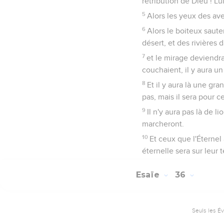
rétribution de Dieu ! L
5
Alors les yeux des ave
6
Alors le boiteux saute
désert, et des rivières da
7
et le mirage deviendra 
couchaient, il y aura un
8
Et il y aura là une gra
pas, mais il sera pour 
9
Il n'y aura pas là de l
marcheront.
10
Et ceux que l'Éternel
éternelle sera sur leur t
Esaïe
36
Seuls les É