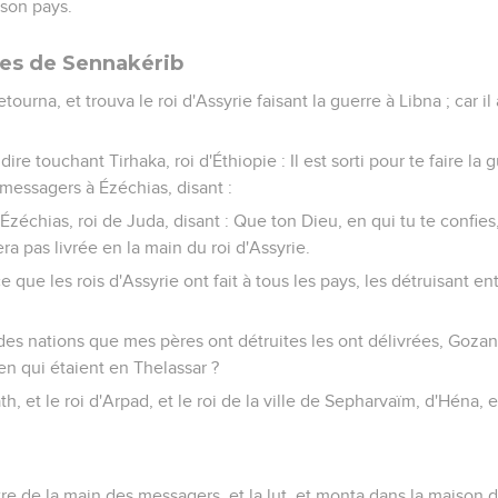
 son pays.
es de Sennakérib
ourna, et trouva le roi d'Assyrie faisant la guerre à Libna ; car il a
 dire touchant Tirhaka, roi d'Éthiopie : Il est sorti pour te faire la 
 messagers à Ézéchias, disant :
 Ézéchias, roi de Juda, disant : Que ton Dieu, en qui tu te confies
ra pas livrée en la main du roi d'Assyrie.
 que les rois d'Assyrie ont fait à tous les pays, les détruisant ent
des nations que mes pères ont détruites les ont délivrées, Gozan
den qui étaient en Thelassar ?
h, et le roi d'Arpad, et le roi de la ville de Sepharvaïm, d'Héna, e
ttre de la main des messagers, et la lut, et monta dans la maison d