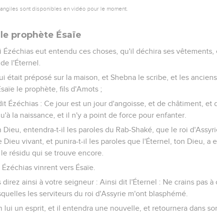
vangiles sont disponibles en vidéo pour le moment.
 le prophète Ésaïe
roi Ézéchias eut entendu ces choses, qu'il déchira ses vêtements, 
de l'Éternel.
ui était préposé sur la maison, et Shebna le scribe, et les anciens
saïe le prophète, fils d'Amots ;
si dit Ézéchias : Ce jour est un jour d'angoisse, et de châtiment, et 
'à la naissance, et il n'y a point de force pour enfanter.
on Dieu, entendra-t-il les paroles du Rab-Shaké, que le roi d'Assyr
Dieu vivant, et punira-t-il les paroles que l'Éternel, ton Dieu, a
le résidu qui se trouve encore.
i Ézéchias vinrent vers Ésaïe.
s direz ainsi à votre seigneur : Ainsi dit l'Éternel : Ne crains pas
squelles les serviteurs du roi d'Assyrie m'ont blasphémé.
n lui un esprit, et il entendra une nouvelle, et retournera dans son 