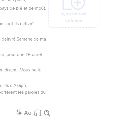
pays de blé et de moût,
Ajouter une
Ajouter une
Ajouter une
Ajouter une
Ajouter une
Ajouter une
colonne
colonne
colonne
colonne
colonne
colonne
ns ont-ils délivré
s délivré Samarie de ma
in, pour que l'Éternel
i, disant : Vous ne lui
, fils d'Asaph,
portèrent les paroles du