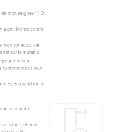
s de mon seigneur ? Et
m'a dit : Monte contre
urs en syriaque, car
est sur la muraille.
é pour dire ces
rs excréments et pour
aroles du grand roi, le
 nous délivrera
z vers moi ; et vous
de son puits,