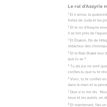
Le roi d'Assyrie
1
Et il arriva, la quator
fortes de Juda et les pri
2
Et le roi d'Assyrie en
il se tint près de l'aqu
3
Et Éliakim, fils de Hilk
rédacteur des chroniques
4
Et le Rab-Shaké leur di
que tu as ?
5
Tu dis (ce ne sont que 
confies-tu que tu te rév
6
Voici, tu te confies e
dans la main et la perce
7
Que si tu me dis : Nous
lieux et les autels, en 
8
Et maintenant, fais un