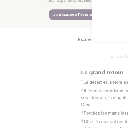
Cherchez dans le livre
ma bouche l'a commandé
17
Et Lui a jeté le sort 
ils y habiteront de gén
Esaïe
35
Seuls les É
Le grand retour
1
Le désert et la terre ar
2
il fleurira abondamment
sera donnée, la magnific
Dieu.
3
Fortifiez les mains la
4
Dites à ceux qui ont l