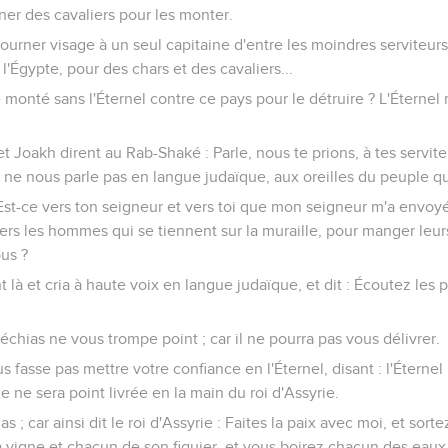
er des cavaliers pour les monter.
ourner visage à un seul capitaine d'entre les moindres serviteur
l'Égypte, pour des chars et des cavaliers...
e monté sans l'Éternel contre ce pays pour le détruire ? L'Éternel 
t Joakh dirent au Rab-Shaké : Parle, nous te prions, à tes servite
ne nous parle pas en langue judaïque, aux oreilles du peuple qui 
 Est-ce vers ton seigneur et vers toi que mon seigneur m'a envoy
vers les hommes qui se tiennent sur la muraille, pour manger leu
ous ?
t là et cria à haute voix en langue judaïque, et dit : Écoutez les p
Ézéchias ne vous trompe point ; car il ne pourra pas vous délivrer.
 fasse pas mettre votre confiance en l'Éternel, disant : l'Éternel
le ne sera point livrée en la main du roi d'Assyrie.
 ; car ainsi dit le roi d'Assyrie : Faites la paix avec moi, et sorte
vigne et chacun de son figuier, et vous boirez chacun des eaux 