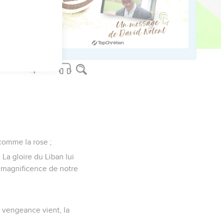
 à chercher l'autre ; car
éderont pour toujours ;
a comme la rose ;
. La gloire du Liban lui
la magnificence de notre
la vengeance vient, la