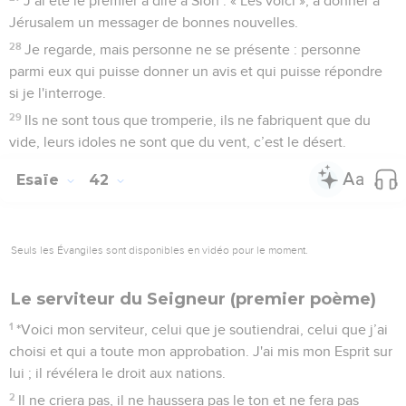
J’ai été le premier à dire à Sion : « Les voici », à donner à
Jérusalem un messager de bonnes nouvelles.
28
Je regarde, mais personne ne se présente : personne
parmi eux qui puisse donner un avis et qui puisse répondre
si je l'interroge.
29
Ils ne sont tous que tromperie, ils ne fabriquent que du
vide, leurs idoles ne sont que du vent, c’est le désert.
Esaïe
42
Seuls les Évangiles sont disponibles en vidéo pour le moment.
Le serviteur du Seigneur (premier poème)
1
*Voici mon serviteur, celui que je soutiendrai, celui que j’ai
choisi et qui a toute mon approbation. J'ai mis mon Esprit sur
lui ; il révélera le droit aux nations.
2
Il ne criera pas, il ne haussera pas le ton et ne fera pas