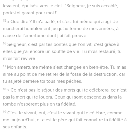
levaient, épuisés, vers le ciel : ‘Seigneur, je suis accablé,
porte-toi garant pour moi !’
15
» Que dire ? Il m'a parlé, et c’est lui-même qui a agi. Je
marcherai humblement jusqu'au terme de mes années, à
cause de l’amertume dont j’ai fait preuve.
16
Seigneur, c'est par tes bontés que l’on vit, c'est grâce à
elles que j’ai encore un souffle de vie. Tu m’as restauré, tu
m’as fait revivre.
17
Mon amertume même s’est changée en bien-être. Tu m’as
aimé au point de me retirer de la fosse de la destruction, car
tu as jeté derrière toi tous mes péchés.
18
» Ce n'est pas le séjour des morts qui te célébrera, ce n'est
pas la mort qui te louera. Ceux qui sont descendus dans la
tombe n'espèrent plus en ta fidélité.
19
C’est le vivant, oui, c’est le vivant qui te célèbre, comme
moi aujourd'hui, et c’est le père qui fait connaître ta fidélité à
ses enfants.