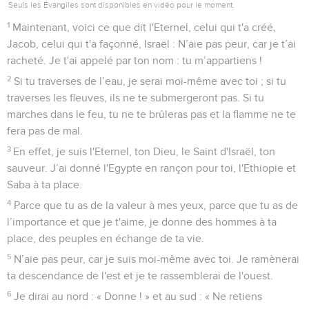
Seuls les Évangiles sont disponibles en vidéo pour le moment.
1
Maintenant, voici ce que dit l'Eternel, celui qui t'a créé,
Jacob, celui qui t'a façonné, Israël : N’aie pas peur, car je t’ai
racheté. Je t'ai appelé par ton nom : tu m’appartiens !
2
Si tu traverses de l’eau, je serai moi-même avec toi ; si tu
traverses les fleuves, ils ne te submergeront pas. Si tu
marches dans le feu, tu ne te brûleras pas et la flamme ne te
fera pas de mal.
3
En effet, je suis l'Eternel, ton Dieu, le Saint d'Israël, ton
sauveur. J’ai donné l'Egypte en rançon pour toi, l'Ethiopie et
Saba à ta place.
4
Parce que tu as de la valeur à mes yeux, parce que tu as de
l’importance et que je t'aime, je donne des hommes à ta
place, des peuples en échange de ta vie.
5
N’aie pas peur, car je suis moi-même avec toi. Je ramènerai
ta descendance de l'est et je te rassemblerai de l'ouest.
6
Je dirai au nord : « Donne ! » et au sud : « Ne retiens