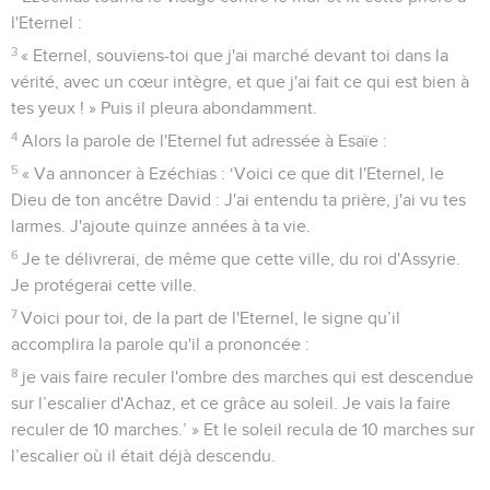
l'Eternel :
3
« Eternel, souviens-toi que j'ai marché devant toi dans la
vérité, avec un cœur intègre, et que j'ai fait ce qui est bien à
tes yeux ! » Puis il pleura abondamment.
4
Alors la parole de l'Eternel fut adressée à Esaïe :
5
« Va annoncer à Ezéchias : ‘Voici ce que dit l'Eternel, le
Dieu de ton ancêtre David : J'ai entendu ta prière, j'ai vu tes
larmes. J'ajoute quinze années à ta vie.
6
Je te délivrerai, de même que cette ville, du roi d'Assyrie.
Je protégerai cette ville.
7
Voici pour toi, de la part de l'Eternel, le signe qu’il
accomplira la parole qu'il a prononcée :
8
je vais faire reculer l'ombre des marches qui est descendue
sur l’escalier d'Achaz, et ce grâce au soleil. Je vais la faire
reculer de 10 marches.’ » Et le soleil recula de 10 marches sur
l’escalier où il était déjà descendu.