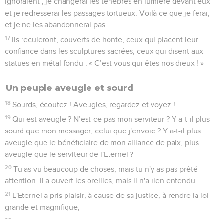
ignoraient ; je changerai les ténèbres en lumière devant eux
et je redresserai les passages tortueux. Voilà ce que je ferai,
et je ne les abandonnerai pas.
17
Ils reculeront, couverts de honte, ceux qui placent leur
confiance dans les sculptures sacrées, ceux qui disent aux
statues en métal fondu : « C’est vous qui êtes nos dieux ! »
Un peuple aveugle et sourd
18
Sourds, écoutez ! Aveugles, regardez et voyez !
19
Qui est aveugle ? N’est-ce pas mon serviteur ? Y a-t-il plus
sourd que mon messager, celui que j'envoie ? Y a-t-il plus
aveugle que le bénéficiaire de mon alliance de paix, plus
aveugle que le serviteur de l'Eternel ?
20
Tu as vu beaucoup de choses, mais tu n'y as pas prêté
attention. Il a ouvert les oreilles, mais il n'a rien entendu.
21
L'Eternel a pris plaisir, à cause de sa justice, à rendre la loi
grande et magnifique,