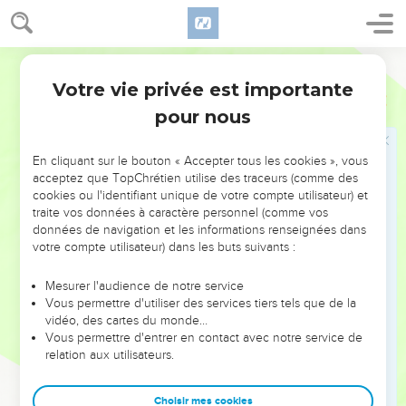
porteront du fruit vers le haut.
32
En effet, un reste sortira de Jérusalem, et du mont Sion
des rescapés. Voilà ce que fera le zèle de l'Eternel, le maître
Segond 21
de l’univers.
Votre vie privée est importante
Esaïe
37
33
» C'est pourquoi, voici ce que dit l'Eternel à l’intention du
pour nous
roi d'Assyrie : Il n'entrera pas dans cette ville, il n'y tirera pas
de flèches, il ne lui opposera pas de boucliers et ne
En cliquant sur le bouton « Accepter tous les cookies », vous
construira pas de retranchements contre elle.
acceptez que TopChrétien utilise des traceurs (comme des
34
cookies ou l'identifiant unique de votre compte utilisateur) et
Il repartira par le chemin qu’il a pris à l’aller et il n'entrera
traite vos données à caractère personnel (comme vos
pas dans cette ville, déclare l'Eternel.
données de navigation et les informations renseignées dans
35
Je protégerai cette ville pour la sauver à cause de moi-
votre compte utilisateur) dans les buts suivants :
même et à cause de mon serviteur David. »
Mesurer l'audience de notre service
Vous permettre d'utiliser des services tiers tels que de la
Départ des Assyriens, mort de Sennakérib
vidéo, des cartes du monde…
Vous permettre d'entrer en contact avec notre service de
36
L'ange de l'Eternel sortit et frappa 185'000 hommes dans
relation aux utilisateurs.
le camp des Assyriens. Quand on se leva le matin, ce
n’étaient plus que des cadavres.
Choisir mes cookies