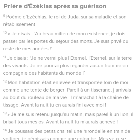
Prière d'Ézékias après sa guérison
9
Poème d’Ezéchias, le roi de Juda, sur sa maladie et son
rétablissement.
10
« Je disais : ‘Au beau milieu de mon existence, je dois
passer par les portes du séjour des morts. Je suis privé du
reste de mes années !’
11
Je disais : ‘Je ne verrai plus l'Eternel, l'Eternel, sur la terre
des vivants. Je ne pourrai plus regarder aucun homme en
compagnie des habitants du monde !’
12
Mon habitation était enlevée et transportée loin de moi
comme une tente de berger. Pareil à un tisserand, j’arrivais
au bout du rouleau de ma vie. Il m’arrachait à la chaîne de
tissage. Avant la nuit tu en aurais fini avec moi !
13
» Je me suis retenu jusqu'au matin, mais pareil à un lion, il
brisait tous mes os. Avant la nuit tu m'aurais achevé !
14
Je poussais des petits cris, tel une hirondelle en train de
voltiger, je gémissais comme une colombe. Mes yeux se