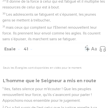
29
Il donne de la force à celui qui est fatigué et il multiplie les
ressources de celui qui est à bout.
30
Les adolescents se fatiguent et s’épuisent, les jeunes
gens se mettent à trébucher,
31
mais ceux qui comptent sur l'Eternel renouvellent leur
force. Ils prennent leur envol comme les aigles. Ils courent
sans s’épuiser, ils marchent sans se fatiguer.
Esaïe
41
Seuls les Évangiles sont disponibles en vidéo pour le moment.
L'homme que le Seigneur a mis en route
1
Iles, faites silence pour m'écouter ! Que les peuples
renouvellent leur force, qu'ils s’avancent pour parler !
Approchons-nous ensemble pour le jugement.
2
Qui a fait surgir de l'est celui que la justice appelle à sa