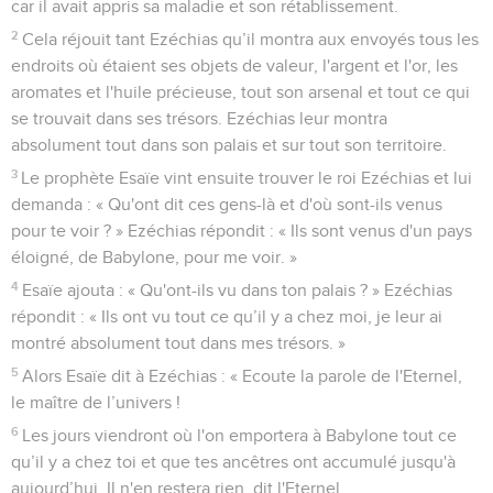
car il avait appris sa maladie et son rétablissement.
2
Cela réjouit tant Ezéchias qu’il montra aux envoyés tous les
endroits où étaient ses objets de valeur, l'argent et l'or, les
aromates et l'huile précieuse, tout son arsenal et tout ce qui
se trouvait dans ses trésors. Ezéchias leur montra
absolument tout dans son palais et sur tout son territoire.
3
Le prophète Esaïe vint ensuite trouver le roi Ezéchias et lui
demanda : « Qu'ont dit ces gens-là et d'où sont-ils venus
pour te voir ? » Ezéchias répondit : « Ils sont venus d'un pays
éloigné, de Babylone, pour me voir. »
4
Esaïe ajouta : « Qu'ont-ils vu dans ton palais ? » Ezéchias
répondit : « Ils ont vu tout ce qu’il y a chez moi, je leur ai
montré absolument tout dans mes trésors. »
5
Alors Esaïe dit à Ezéchias : « Ecoute la parole de l'Eternel,
le maître de l’univers !
6
Les jours viendront où l'on emportera à Babylone tout ce
qu’il y a chez toi et que tes ancêtres ont accumulé jusqu'à
aujourd’hui. Il n'en restera rien, dit l'Eternel.