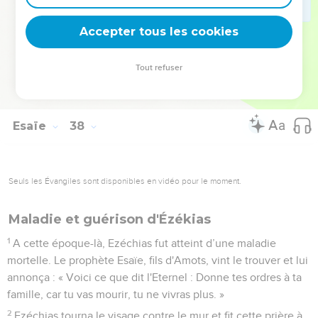
37
Alors Sanchérib, le roi d'Assyrie, leva le camp et repartit, et
il resta à Ninive.
Accepter tous les cookies
38
Un jour où il était prosterné dans le temple de son dieu
Nisroc, ses fils Adrammélec et Sharetser le frappèrent de
Tout refuser
l'épée avant de se réfugier au pays d'Ararat. Son fils Esar-
Haddon devint roi à sa place.
Esaïe
38
Seuls les Évangiles sont disponibles en vidéo pour le moment.
Maladie et guérison d'Ézékias
1
A cette époque-là, Ezéchias fut atteint d’une maladie
mortelle. Le prophète Esaïe, fils d'Amots, vint le trouver et lui
annonça : « Voici ce que dit l'Eternel : Donne tes ordres à ta
famille, car tu vas mourir, tu ne vivras plus. »
2
Ezéchias tourna le visage contre le mur et fit cette prière à