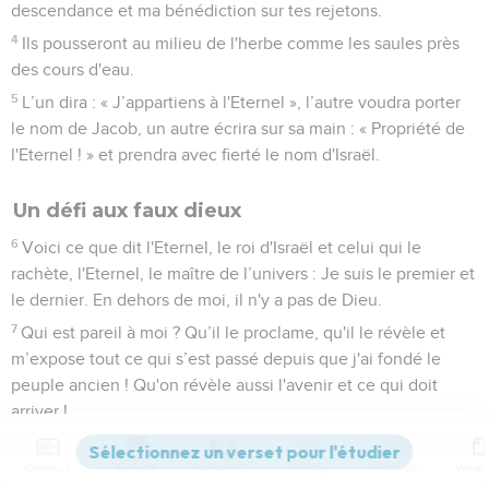
descendance et ma bénédiction sur tes rejetons.
4
Ils pousseront au milieu de l'herbe comme les saules près
des cours d'eau.
5
L’un dira : « J’appartiens à l'Eternel », l’autre voudra porter
le nom de Jacob, un autre écrira sur sa main : « Propriété de
l'Eternel ! » et prendra avec fierté le nom d'Israël.
Un défi aux faux dieux
6
Voici ce que dit l'Eternel, le roi d'Israël et celui qui le
rachète, l'Eternel, le maître de l’univers : Je suis le premier et
le dernier. En dehors de moi, il n'y a pas de Dieu.
7
Qui est pareil à moi ? Qu’il le proclame, qu'il le révèle et
m’expose tout ce qui s’est passé depuis que j'ai fondé le
peuple ancien ! Qu'on révèle aussi l'avenir et ce qui doit
arriver !
8
Ne tremblez pas, n’ayez pas peur ! Ne te l'ai-je pas depuis
Contenus
Versions
Commentaires
Strong
Dictionnaire
longtemps annoncé et révélé ? Vous êtes mes témoins : y a-