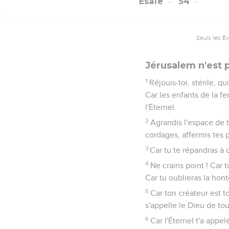
Esaïe
54
Seuls les É
Jérusalem n'est
1
Réjouis-toi, stérile, qu
Car les enfants de la f
l'Éternel.
2
Agrandis l'espace de t
cordages, affermis tes p
3
Car tu te répandras à d
4
Ne crains point ! Car 
Car tu oublieras la hon
5
Car ton créateur est t
s'appelle le Dieu de tout
6
Car l'Éternel t'a app