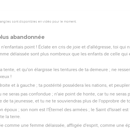
vangiles sont disponibles en vidéo pour le moment.
 plus abandonnée
i n'enfantais point ! Éclate en cris de joie et d'allégresse, toi qui n
emme délaissée sont plus nombreux que les enfants de celle qui ét
a tente, et qu'on élargisse les tentures de ta demeure ; ne resser
ieux !
roite et à gauche ; ta postérité possédera les nations, et peuplera
tu ne seras pas confondue ; n'aie point de honte, car tu ne seras
te de ta jeunesse, et tu ne te souviendras plus de l'opprobre de 
on époux ; son nom est l'Éternel des armées ; le Saint d'Israël est
e la terre.
elée comme une femme délaissée, affligée d'esprit, comme une é