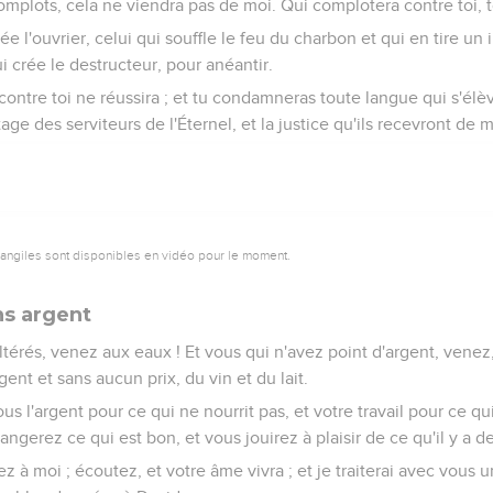
mplots, cela ne viendra pas de moi. Qui complotera contre toi, 
rée l'ouvrier, celui qui souffle le feu du charbon et qui en tire u
i crée le destructeur, pour anéantir.
ntre toi ne réussira ; et tu condamneras toute langue qui s'élèv
age des serviteurs de l'Éternel, et la justice qu'ils recevront de mo
vangiles sont disponibles en vidéo pour le moment.
s argent
ltérés, venez aux eaux ! Et vous qui n'avez point d'argent, vene
nt et sans aucun prix, du vin et du lait.
 l'argent pour ce qui ne nourrit pas, et votre travail pour ce qui
gerez ce qui est bon, et vous jouirez à plaisir de ce qu'il y a de
nez à moi ; écoutez, et votre âme vivra ; et je traiterai avec vous 