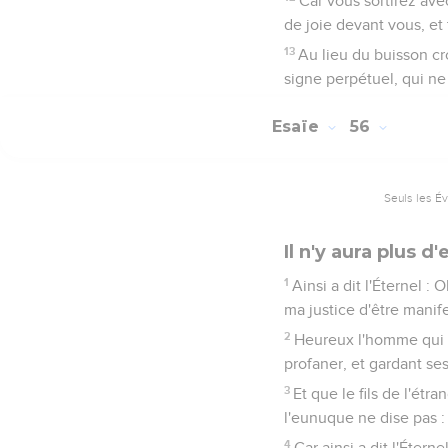
Car vous sortirez avec
de joie devant vous, et
13
Au lieu du buisson cro
signe perpétuel, qui ne
Esaïe
56
Seuls les É
Il n'y aura plus d'
1
Ainsi a dit l'Éternel :
ma justice d'être manif
2
Heureux l'homme qui fa
profaner, et gardant se
3
Et que le fils de l'étr
l'eunuque ne dise pas : 
4
Car ainsi a dit l'Éter