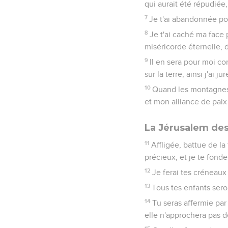
qui aurait été répudiée,
7
Je t'ai abandonnée po
8
Je t'ai caché ma face 
miséricorde éternelle, d
9
Il en sera pour moi c
sur la terre, ainsi j'ai j
10
Quand les montagnes s
et mon alliance de paix 
La Jérusalem des
11
Affligée, battue de l
précieux, et je te fonde
12
Je ferai tes créneaux
13
Tous tes enfants sero
14
Tu seras affermie par l
elle n'approchera pas de