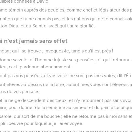
muables données à David.
 comme témoin auprès des peuples, comme chef et législateur des 
a nation que tu ne connais pas, et les nations qui ne te connaissa
 ton Dieu, et du Saint d'Israël qui t'aura glorifié.
 n'est jamais sans effet
ant qu'il se trouve ; invoquez-le, tandis qu'il est près !
ne sa voie, et l'homme injuste ses pensées ; et qu'il retourne à
e Dieu, car il pardonne abondamment.
t pas vos pensées, et vos voies ne sont pas mes voies, dit l'Éte
sont élevés au-dessus de la terre, autant mes voies sont élevées 
sus de vos pensées.
t la neige descendent des cieux, et n'y retournent pas sans avoi
roduire, pour donner de la semence au semeur et du pain à celui q
parole, qui sort de ma bouche ; elle ne retourne pas à moi sans eff
pli l'oeuvre pour laquelle je l'ai envoyée.