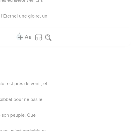
nes éclateront en cris
 l'Éternel une gloire, un
alut est près de venir, et
 sabbat pour ne pas le
 de son peuple. Que
ce qui m'est agréable et