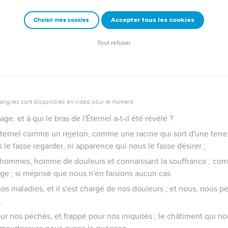
té étonnés à cause de lui, tant son visage était défait et mécon
i des hommes ; ainsi il remplira de joie plusieurs nations ;
Accepter tous les cookies
Choisir mes cookies
bouche devant lui ; car ils verront ce qui ne leur avait pas été ra
t entendu.
Tout refuser
vangiles sont disponibles en vidéo pour le moment.
ge, et à qui le bras de l'Éternel a-t-il été révélé ?
Éternel comme un rejeton, comme une racine qui sort d'une terre 
 le fasse regarder, ni apparence qui nous le fasse désirer ;
s hommes, homme de douleurs et connaissant la souffrance ; 
age ; si méprisé que nous n'en faisions aucun cas.
os maladies, et il s'est chargé de nos douleurs ; et nous, nous pe
.
pour nos péchés, et frappé pour nos iniquités ; le châtiment qui no