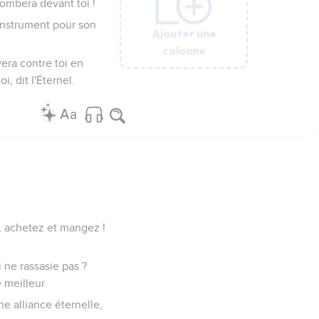
tombera devant toi !
n instrument pour son
Ajouter une
Ajouter une
Ajouter une
Ajouter une
Ajouter une
Ajouter une
Ajouter une
colonne
colonne
colonne
colonne
colonne
colonne
colonne
era contre toi en
i, dit l'Éternel.
z, achetez et mangez !
 ne rassasie pas ?
 meilleur.
une alliance éternelle,