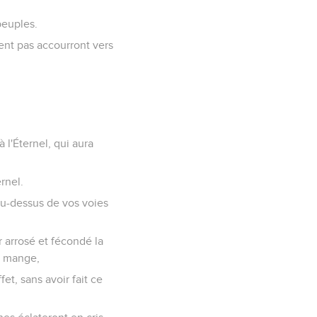
peuples.
ient pas accourront vers
 l'Éternel, qui aura
rnel.
au-dessus de vos voies
r arrosé et fécondé la
ui mange,
et, sans avoir fait ce