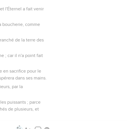
l'Éternel a fait venir
à la boucherie, comme
etranché de la terre des
; car il n'a point fait
ie en sacrifice pour le
rospérera dans ses mains.
ieurs, par la
 les puissants ; parce
chés de plusieurs, et