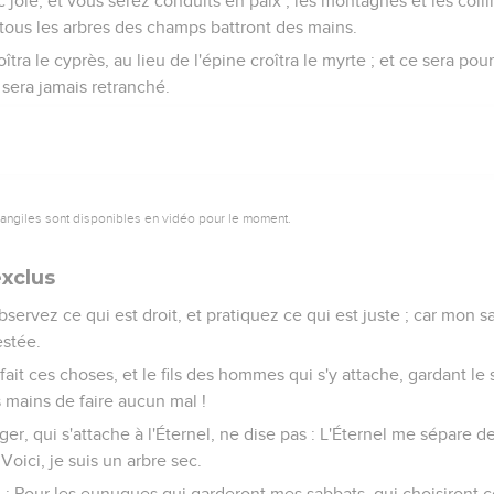
 joie, et vous serez conduits en paix ; les montagnes et les colli
 tous les arbres des champs battront des mains.
îtra le cyprès, au lieu de l'épine croîtra le myrte ; et ce sera pour
 sera jamais retranché.
vangiles sont disponibles en vidéo pour le moment.
exclus
 Observez ce qui est droit, et pratiquez ce qui est juste ; car mon s
estée.
it ces choses, et le fils des hommes qui s'y attache, gardant le
s mains de faire aucun mal !
anger, qui s'attache à l'Éternel, ne dise pas : L'Éternel me sépare
Voici, je suis un arbre sec.
nel : Pour les eunuques qui garderont mes sabbats, qui choisiront 