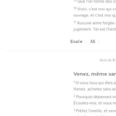
15
Que l'on forme des co
16
Voici, c'est moi qui c
ouvrage, et c'est moi qu
17
Aucune arme forgée co
jugement. Tel est l'hérit
Esaïe
55
Seuls les É
Venez, même san
1
O vous tous qui êtes a
Venez, achetez sans arge
2
Pourquoi dépensez-vous
Écoutez-moi, et vous man
3
Prêtez l'oreille, et ve