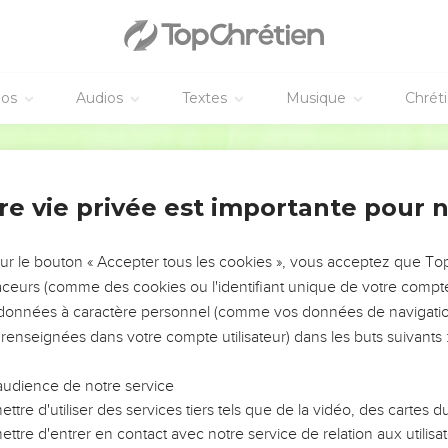
ge, qui publie le salut, qui dit à Sion : Ton Dieu règne !
es sentinelles : elles élèvent la voix ; elles poussent ensemble de
eux que l'Éternel ramène Sion.
is de joie, ruines de Jérusalem ! Car l'Éternel a consolé son peup
éos
Audios
Textes
Musique
Chrét
Ostervald
le bras de sa sainteté, devant les yeux de toutes les nations ; tou
e Dieu !
re vie privée est importante pour 
e
vous, sortez de là ! Ne touchez à rien d'impur, sortez du milieu d'e
sur le bouton « Accepter tous les cookies », vous acceptez que T
s de l'Éternel !
traceurs (comme des cookies ou l'identifiant unique de votre compte 
s données à caractère personnel (comme vos données de navigatio
pas à la hâte, et vous ne marcherez pas en fuyant ; mais l'Éterne
e Dieu d'Israël.
 renseignées dans votre compte utilisateur) dans les buts suivants 
Seigneur (quatrième poème)
audience de notre service
ttre d'utiliser des services tiers tels que de la vidéo, des cartes
rospérera ; il montera, il s'élèvera, il grandira puissamment.
ttre d'entrer en contact avec notre service de relation aux utilisat