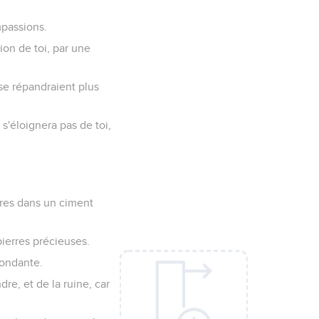
mpassions.
ion de toi, par une
se répandraient plus
s'éloignera pas de toi,
rres dans un ciment
pierres précieuses.
bondante.
ndre, et de la ruine, car