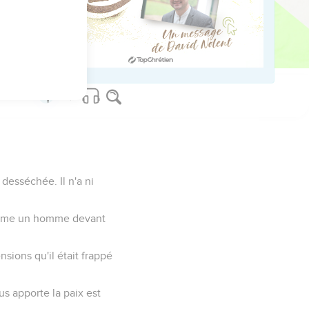
naissable, tant son
conté, ils apprendront
desséchée. Il n'a ni
comme un homme devant
nsions qu'il était frappé
us apporte la paix est