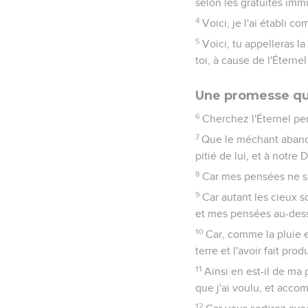
selon les gratuités im
4
Voici, je l'ai établi
5
Voici, tu appelleras l
toi, à cause de l'Éternel
Une promesse qui
6
Cherchez l'Éternel pend
7
Que le méchant abandon
pitié de lui, et à notr
8
Car mes pensées ne son
9
Car autant les cieux 
et mes pensées au-des
10
Car, comme la pluie e
terre et l'avoir fait p
11
Ainsi en est-il de ma 
que j'ai voulu, et accom
12