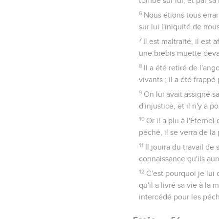
tombé sur lui, et par s
6
Nous étions tous erran
sur lui l'iniquité de nou
7
Il est maltraité, il e
une brebis muette devant
8
Il a été retiré de l'an
vivants ; il a été frap
9
On lui avait assigné sa
d'injustice, et il n'y a
10
Or il a plu à l'Éternel
péché, il se verra de la 
11
Il jouira du travail de
connaissance qu'ils auro
12
C'est pourquoi je lui 
qu'il a livré sa vie à l
intercédé pour les péc