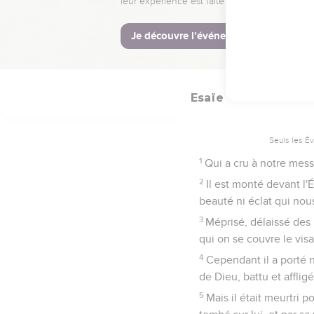
Comme plusieurs ont é
aspect différait de celu
15
Les rois fermeront la 
ce qu'ils n'avaient poin
Esaïe
53
Seuls les É
1
Qui a cru à notre messa
2
Il est monté devant l'
beauté ni éclat qui nous
3
Méprisé, délaissé de
qui on se couvre le vis
4
Cependant il a porté n
de Dieu, battu et affligé
5
Mais il était meurtri 