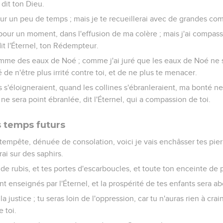
 dit ton Dieu.
ur un peu de temps ; mais je te recueillerai avec de grandes co
pour un moment, dans l'effusion de ma colère ; mais j'ai compass
it l'Éternel, ton Rédempteur.
omme des eaux de Noé ; comme j'ai juré que les eaux de Noé ne 
uré de n'être plus irrité contre toi, et de ne plus te menacer.
'éloigneraient, quand les collines s'ébranleraient, ma bonté ne 
ne sera point ébranlée, dit l'Éternel, qui a compassion de toi.
 temps futurs
a tempête, dénuée de consolation, voici je vais enchâsser tes pie
rai sur des saphirs.
 de rubis, et tes portes d'escarboucles, et toute ton enceinte de 
nt enseignés par l'Éternel, et la prospérité de tes enfants sera a
a justice ; tu seras loin de l'oppression, car tu n'auras rien à crai
 toi.