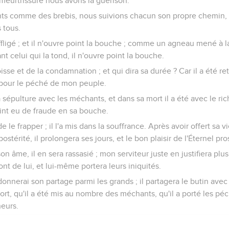
a meurtrissure nous avons la guérison.
ts comme des brebis, nous suivions chacun son propre chemin, et 
s tous.
st affligé ; et il n'ouvre point la bouche ; comme un agneau mené 
 celui qui la tond, il n'ouvre point la bouche.
goisse et de la condamnation ; et qui dira sa durée ? Car il a été r
pé pour le péché de mon peuple.
 sépulture avec les méchants, et dans sa mort il a été avec le riche 
 point eu de fraude en sa bouche.
 de le frapper ; il l'a mis dans la souffrance. Après avoir offert sa v
postérité, il prolongera ses jours, et le bon plaisir de l'Éternel p
 son âme, il en sera rassasié ; mon serviteur juste en justifiera plus
nt de lui, et lui-même portera leurs iniquités.
donnerai son partage parmi les grands ; il partagera le butin avec
a mort, qu'il a été mis au nombre des méchants, qu'il a porté les pé
heurs.