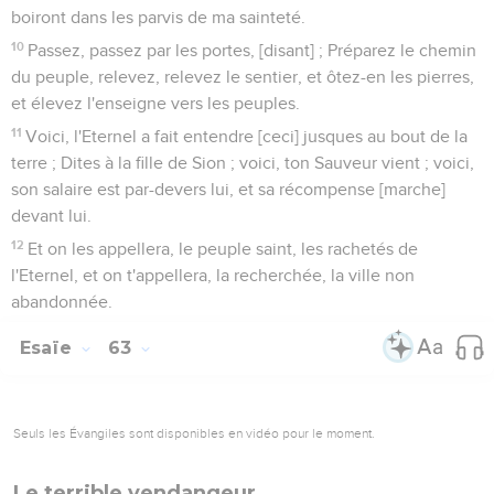
boiront dans les parvis de ma sainteté.
10
Passez, passez par les portes, [disant] ; Préparez le chemin
du peuple, relevez, relevez le sentier, et ôtez-en les pierres,
et élevez l'enseigne vers les peuples.
11
Voici, l'Eternel a fait entendre [ceci] jusques au bout de la
terre ; Dites à la fille de Sion ; voici, ton Sauveur vient ; voici,
son salaire est par-devers lui, et sa récompense [marche]
devant lui.
12
Et on les appellera, le peuple saint, les rachetés de
l'Eternel, et on t'appellera, la recherchée, la ville non
abandonnée.
Esaïe
63
Seuls les Évangiles sont disponibles en vidéo pour le moment.
Le terrible vendangeur