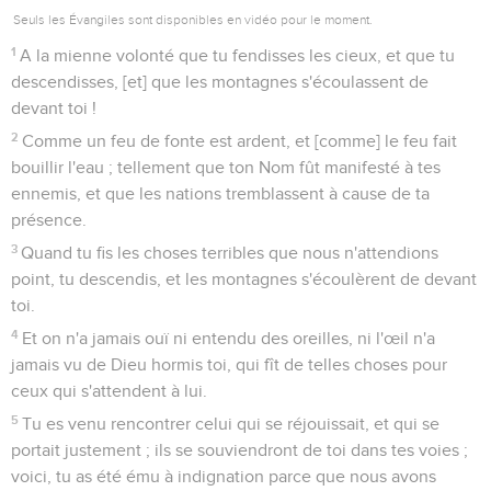
Seuls les Évangiles sont disponibles en vidéo pour le moment.
1
A la mienne volonté que tu fendisses les cieux, et que tu
descendisses, [et] que les montagnes s'écoulassent de
devant toi !
2
Comme un feu de fonte est ardent, et [comme] le feu fait
bouillir l'eau ; tellement que ton Nom fût manifesté à tes
ennemis, et que les nations tremblassent à cause de ta
présence.
3
Quand tu fis les choses terribles que nous n'attendions
point, tu descendis, et les montagnes s'écoulèrent de devant
toi.
4
Et on n'a jamais ouï ni entendu des oreilles, ni l'œil n'a
jamais vu de Dieu hormis toi, qui fît de telles choses pour
ceux qui s'attendent à lui.
5
Tu es venu rencontrer celui qui se réjouissait, et qui se
portait justement ; ils se souviendront de toi dans tes voies ;
voici, tu as été ému à indignation parce que nous avons