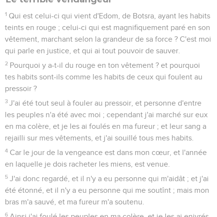
1
Qui est celui-ci qui vient d'Edom, de Botsra, ayant les habits
teints en rouge ; celui-ci qui est magnifiquement paré en son
vêtement, marchant selon la grandeur de sa force ? C'est moi
qui parle en justice, et qui ai tout pouvoir de sauver.
2
Pourquoi y a-t-il du rouge en ton vêtement ? et pourquoi
tes habits sont-ils comme les habits de ceux qui foulent au
pressoir ?
3
J'ai été tout seul à fouler au pressoir, et personne d'entre
les peuples n'a été avec moi ; cependant j'ai marché sur eux
en ma colère, et je les ai foulés en ma fureur ; et leur sang a
rejailli sur mes vêtements, et j'ai souillé tous mes habits.
4
Car le jour de la vengeance est dans mon cœur, et l'année
en laquelle je dois racheter les miens, est venue.
5
J'ai donc regardé, et il n'y a eu personne qui m'aidât ; et j'ai
été étonné, et il n'y a eu personne qui me soutînt ; mais mon
bras m'a sauvé, et ma fureur m'a soutenu.
6
Ainsi j'ai foulé les peuples en ma colère, et je les ai enivrés