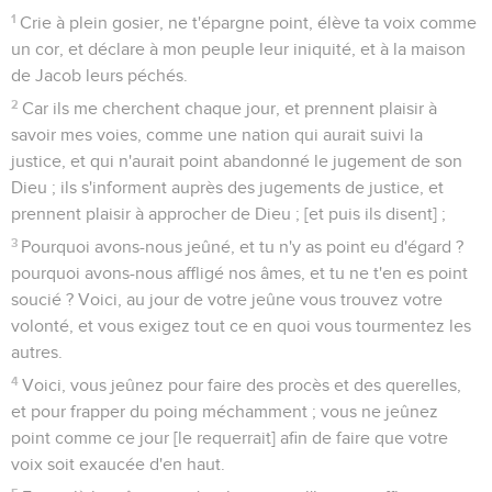
1
Crie à plein gosier, ne t'épargne point, élève ta voix comme
un cor, et déclare à mon peuple leur iniquité, et à la maison
de Jacob leurs péchés.
2
Car ils me cherchent chaque jour, et prennent plaisir à
savoir mes voies, comme une nation qui aurait suivi la
justice, et qui n'aurait point abandonné le jugement de son
Dieu ; ils s'informent auprès des jugements de justice, et
prennent plaisir à approcher de Dieu ; [et puis ils disent] ;
3
Pourquoi avons-nous jeûné, et tu n'y as point eu d'égard ?
pourquoi avons-nous affligé nos âmes, et tu ne t'en es point
soucié ? Voici, au jour de votre jeûne vous trouvez votre
volonté, et vous exigez tout ce en quoi vous tourmentez les
autres.
4
Voici, vous jeûnez pour faire des procès et des querelles,
et pour frapper du poing méchamment ; vous ne jeûnez
point comme ce jour [le requerrait] afin de faire que votre
voix soit exaucée d'en haut.