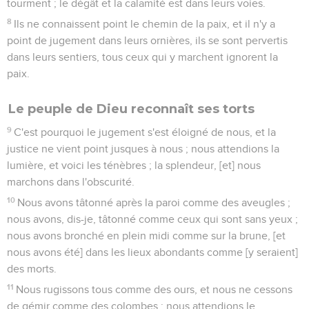
tourment ; le dégât et la calamité est dans leurs voies.
8
Ils ne connaissent point le chemin de la paix, et il n'y a
point de jugement dans leurs ornières, ils se sont pervertis
dans leurs sentiers, tous ceux qui y marchent ignorent la
paix.
Le peuple de Dieu reconnaît ses torts
9
C'est pourquoi le jugement s'est éloigné de nous, et la
justice ne vient point jusques à nous ; nous attendions la
lumière, et voici les ténèbres ; la splendeur, [et] nous
marchons dans l'obscurité.
10
Nous avons tâtonné après la paroi comme des aveugles ;
nous avons, dis-je, tâtonné comme ceux qui sont sans yeux ;
nous avons bronché en plein midi comme sur la brune, [et
nous avons été] dans les lieux abondants comme [y seraient]
des morts.
11
Nous rugissons tous comme des ours, et nous ne cessons
de gémir comme des colombes ; nous attendions le