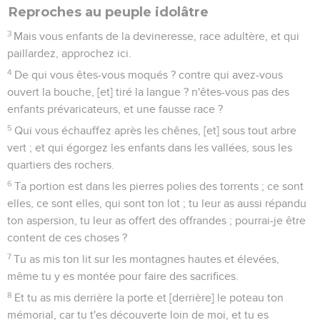
Reproches au peuple idolâtre
3
Mais vous enfants de la devineresse, race adultère, et qui
paillardez, approchez ici.
4
De qui vous êtes-vous moqués ? contre qui avez-vous
ouvert la bouche, [et] tiré la langue ? n'êtes-vous pas des
enfants prévaricateurs, et une fausse race ?
5
Qui vous échauffez après les chênes, [et] sous tout arbre
vert ; et qui égorgez les enfants dans les vallées, sous les
quartiers des rochers.
6
Ta portion est dans les pierres polies des torrents ; ce sont
elles, ce sont elles, qui sont ton lot ; tu leur as aussi répandu
ton aspersion, tu leur as offert des offrandes ; pourrai-je être
content de ces choses ?
7
Tu as mis ton lit sur les montagnes hautes et élevées,
même tu y es montée pour faire des sacrifices.
8
Et tu as mis derrière la porte et [derrière] le poteau ton
mémorial, car tu t'es découverte loin de moi, et tu es