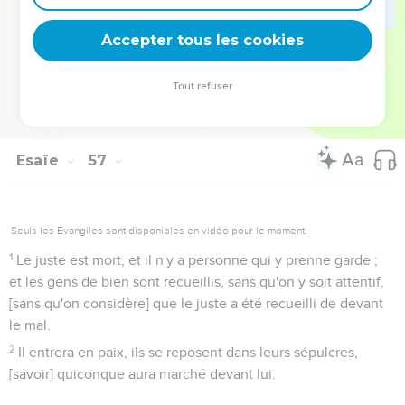
d'être rassasiés ; et ce sont des pasteurs qui ne savent rien
comprendre ; ils se sont tous tournés à leur train, chacun à
Accepter tous les cookies
son gain déshonnête dans son quartier, [en disant] :
12
Venez, je prendrai du vin et nous nous enivrerons de
Tout refuser
cervoise ; et le jour de demain sera comme celui
d'aujourd'hui, même beaucoup plus grand.
Esaïe
57
Seuls les Évangiles sont disponibles en vidéo pour le moment.
1
Le juste est mort, et il n'y a personne qui y prenne garde ;
et les gens de bien sont recueillis, sans qu'on y soit attentif,
[sans qu'on considère] que le juste a été recueilli de devant
le mal.
2
Il entrera en paix, ils se reposent dans leurs sépulcres,
[savoir] quiconque aura marché devant lui.