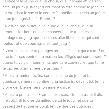
5
Est-ce là le jeûne que j'ai choisi, que l'homme afflige son
âme un jour ? [Est-ce] en courbant sa tête comme le jonc, et
en étendant le sac et la cendre ? appelleras-tu cela un jeûne,
et un jour agréable à l'Eternel ?
6
N'est-ce pas plutôt ici le jeûne que j'ai choisi, que tu
dénoues les liens de la méchanceté ; que tu délies les
cordages du joug, que tu laisses aller libres ceux qui sont
foulés ; et que vous rompiez tout joug ?
7
N'est-ce pas que tu partages ton pain à celui qui a faim ? et
que tu fasses venir en ta maison les affligés qui sont errants ?
quand tu vois un homme nu, que tu le couvres, et que tu ne
te caches point arrière de ta chair ?
8
Alors ta lumière éclôra comme l'aube du jour, et ta
guérison germera incontinent, ta justice ira devant toi, [et] la
gloire de l'Eternel sera ton arrière-garde.
9
Alors tu prieras, et l'Eternel t'exaucera ; tu crieras, et il dira ;
me voici. Si tu ôtes du milieu de toi le joug, [et que tu
cesses] de hausser le doigt, [et] de dire des outrages ;