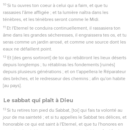
10
Si tu ouvres ton coeur à celui qui a faim, et que tu
rassasies l'âme affligée ; et ta lumière naîtra dans les
ténèbres, et les ténèbres seront comme le Midi.
11
Et l'Eternel te conduira continuellement, il rassasiera ton
âme dans les grandes sécheresses, il engraissera tes os, et tu
seras comme un jardin arrosé, et comme une source dont les
eaux ne défaillent point.
12
Et [des gens sortiront] de toi qui rebâtiront les lieux déserts
depuis longtemps ; tu rétabliras les fondements [ruinés]
depuis plusieurs générations ; et on t'appellera le Réparateur
des brèches, et le redresseur des chemins ; afin qu'on habite
[au pays].
Le sabbat qui plaît à Dieu
13
Si tu retires ton pied du Sabbat, [toi] qui fais ta volonté au
jour de ma sainteté ; et si tu appelles le Sabbat tes délices, et
honorable ce qui est saint à l'Eternel, et que tu l'honores en