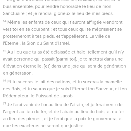
buis ensemble, pour rendre honorable le lieu de mon
Sanctuaire ; et je rendrai glorieux le lieu de mes pieds.
14
Même les enfants de ceux qui t'auront affligée viendront
vers toi en se courbant ; et tous ceux qui te méprisaient se
prosterneront à tes pieds, et t'appelleront, La ville de
l'Eternel, la Sion du Saint d'Israël.
15
Au lieu que tu as été délaissée et haïe, tellement qu'il n'y
avait personne qui passât [parmi toi], je te mettrai dans une
élévation éternelle, [et] dans une joie qui sera de génération
en génération.
16
Et tu suceras le lait des nations, et tu suceras la mamelle
des Rois, et tu sauras que je suis l'Eternel ton Sauveur, et ton
Rédempteur, le Puissant de Jacob.
17
Je ferai venir de l'or au lieu de l'airain, et je ferai venir de
l'argent au lieu du fer, et de l'airain au lieu du bois, et du fer
au lieu des pierres ; et je ferai que la paix te gouvernera, et
que tes exacteurs ne seront que justice.