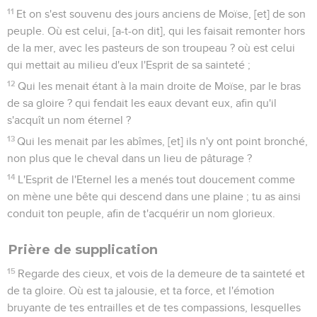
11
Et on s'est souvenu des jours anciens de Moïse, [et] de son
peuple. Où est celui, [a-t-on dit], qui les faisait remonter hors
de la mer, avec les pasteurs de son troupeau ? où est celui
qui mettait au milieu d'eux l'Esprit de sa sainteté ;
12
Qui les menait étant à la main droite de Moïse, par le bras
de sa gloire ? qui fendait les eaux devant eux, afin qu'il
s'acquît un nom éternel ?
13
Qui les menait par les abîmes, [et] ils n'y ont point bronché,
non plus que le cheval dans un lieu de pâturage ?
14
L'Esprit de l'Eternel les a menés tout doucement comme
on mène une bête qui descend dans une plaine ; tu as ainsi
conduit ton peuple, afin de t'acquérir un nom glorieux.
Prière de supplication
15
Regarde des cieux, et vois de la demeure de ta sainteté et
de ta gloire. Où est ta jalousie, et ta force, et l'émotion
bruyante de tes entrailles et de tes compassions, lesquelles