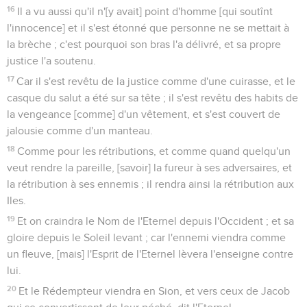
16
Il a vu aussi qu'il n'[y avait] point d'homme [qui soutînt
l'innocence] et il s'est étonné que personne ne se mettait à
la brèche ; c'est pourquoi son bras l'a délivré, et sa propre
justice l'a soutenu.
17
Car il s'est revêtu de la justice comme d'une cuirasse, et le
casque du salut a été sur sa tête ; il s'est revêtu des habits de
la vengeance [comme] d'un vêtement, et s'est couvert de
jalousie comme d'un manteau.
18
Comme pour les rétributions, et comme quand quelqu'un
veut rendre la pareille, [savoir] la fureur à ses adversaires, et
la rétribution à ses ennemis ; il rendra ainsi la rétribution aux
Iles.
19
Et on craindra le Nom de l'Eternel depuis l'Occident ; et sa
gloire depuis le Soleil levant ; car l'ennemi viendra comme
un fleuve, [mais] l'Esprit de l'Eternel lèvera l'enseigne contre
lui.
20
Et le Rédempteur viendra en Sion, et vers ceux de Jacob