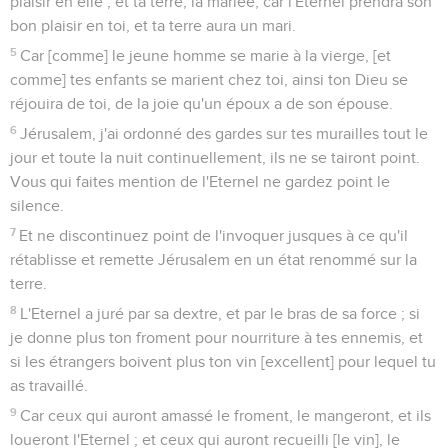
plaisir en elle ; et ta terre, la mariée, car l'Eternel prendra son
bon plaisir en toi, et ta terre aura un mari.
5
Car [comme] le jeune homme se marie à la vierge, [et
comme] tes enfants se marient chez toi, ainsi ton Dieu se
réjouira de toi, de la joie qu'un époux a de son épouse.
6
Jérusalem, j'ai ordonné des gardes sur tes murailles tout le
jour et toute la nuit continuellement, ils ne se tairont point.
Vous qui faites mention de l'Eternel ne gardez point le
silence.
7
Et ne discontinuez point de l'invoquer jusques à ce qu'il
rétablisse et remette Jérusalem en un état renommé sur la
terre.
8
L'Eternel a juré par sa dextre, et par le bras de sa force ; si
je donne plus ton froment pour nourriture à tes ennemis, et
si les étrangers boivent plus ton vin [excellent] pour lequel tu
as travaillé.
9
Car ceux qui auront amassé le froment, le mangeront, et ils
loueront l'Eternel ; et ceux qui auront recueilli [le vin], le