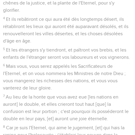
chênes de la justice, et la plante de l'Eternel, pour s'y
glorifier.
4
Et ils rebâtiront ce qui aura été dès longtemps désert, ils
rétabliront les lieux qui auront été auparavant désolés, et ils
renouvelleront les villes désertes, et les choses désolées
d'âge en âge.
5
Et les étrangers s'y tiendront, et paîtront vos brebis, et les
enfants de l'étranger seront vos laboureurs et vos vignerons.
6
Mais vous, vous serez appelés les Sacrificateurs de
l'Eternel, et on vous nommera les Ministres de notre Dieu ;
vous mangerez les richesses des nations, et vous vous
vanterez de leur gloire.
7
Au lieu de la honte que vous avez eue [les nations en
auront] le double, et elles crieront tout haut [que] la
confusion est leur portion ; c'est pourquoi ils posséderont le
double en leur pays, [et] auront une joie éternelle.
8
Car je suis l'Eternel, qui aime le jugement, [et] qui hais la
rapine pour l'holocauste ; j'établirai leur oeuvre dans la