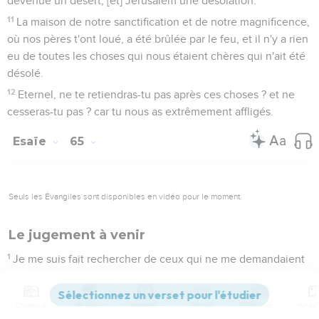
devenue un désert, [et] Jérusalem une désolation.
11
La maison de notre sanctification et de notre magnificence,
où nos pères t'ont loué, a été brûlée par le feu, et il n'y a rien
eu de toutes les choses qui nous étaient chères qui n'ait été
désolé.
12
Eternel, ne te retiendras-tu pas après ces choses ? et ne
cesseras-tu pas ? car tu nous as extrêmement affligés.
Esaïe
65
Seuls les Évangiles sont disponibles en vidéo pour le moment.
Le jugement à venir
1
Je me suis fait rechercher de ceux qui ne me demandaient
point, et je me suis fait trouver à ceux qui ne me cherchaient
point ; j'ai dit à la nation qui ne s'appelait point de mon Nom ;
Contenus
Versions
Commentaires
Strong
Dictionnaire
me voici, me voici.