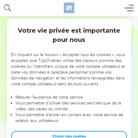
alliance ;
7
Je les amènerai aussi à la montagne de ma sainteté, et je
Martin
les réjouirai dans la maison dans laquelle on m'invoque, leurs
holocaustes et leurs sacrifices seront agréables sur mon
Votre vie privée est importante
Esaïe
56
autel ; car ma maison sera appelée, la maison de prière pour
pour nous
tous les peuples.
8
Encore en assemblerai-je vers lui outre ceux qui y sont
En cliquant sur le bouton « Accepter tous les cookies », vous
assemblés, dit le Seigneur l'Eternel, qui rassemble les exilés
acceptez que TopChrétien utilise des traceurs (comme des
cookies ou l'identifiant unique de votre compte utilisateur) et
d'Israël.
traite vos données à caractère personnel (comme vos
données de navigation et les informations renseignées dans
Des responsables indignes
votre compte utilisateur) dans les buts suivants :
9
Bêtes des champs, bêtes des forêts, venez toutes pour
Mesurer l'audience de notre service
manger.
Vous permettre d'utiliser des services tiers tels que de la
10
vidéo, des cartes du monde…
Toutes ses sentinelles sont aveugles ; elles ne savent
Vous permettre d'entrer en contact avec notre service de
rien ; ce sont tous des chiens muets qui ne peuvent aboyer,
relation aux utilisateurs.
dormant et demeurant couchés, et aimant à sommeiller.
11
Ce sont des chiens goulus, qui ne savent ce que c'est que
Choisir mes cookies