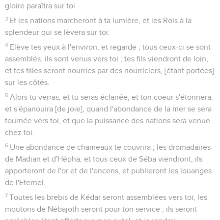
gloire paraîtra sur toi.
3
Et les nations marcheront à ta lumière, et les Rois à la
splendeur qui se lèvera sur toi.
4
Elève tes yeux à l'environ, et regarde ; tous ceux-ci se sont
assemblés, ils sont venus vers toi ; tes fils viendront de loin,
et tes filles seront nourries par des nourriciers, [étant portées]
sur les côtés.
5
Alors tu verras, et tu seras éclairée, et ton coeur s'étonnera,
et s'épanouira [de joie], quand l'abondance de la mer se sera
tournée vers toi, et que la puissance des nations sera venue
chez toi.
6
Une abondance de chameaux te couvrira ; les dromadaires
de Madian et d'Hépha, et tous ceux de Séba viendront, ils
apporteront de l'or et de l'encens, et publieront les louanges
de l'Eternel.
7
Toutes les brebis de Kédar seront assemblées vers toi, les
moutons de Nébajoth seront pour ton service ; ils seront