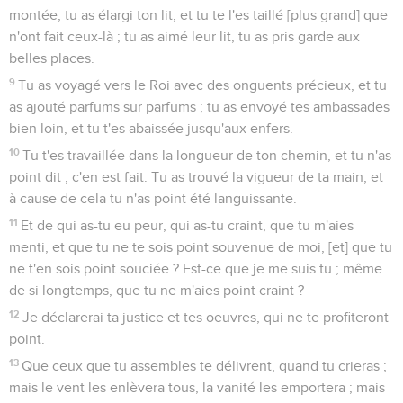
montée, tu as élargi ton lit, et tu te l'es taillé [plus grand] que
n'ont fait ceux-là ; tu as aimé leur lit, tu as pris garde aux
belles places.
9
Tu as voyagé vers le Roi avec des onguents précieux, et tu
as ajouté parfums sur parfums ; tu as envoyé tes ambassades
bien loin, et tu t'es abaissée jusqu'aux enfers.
10
Tu t'es travaillée dans la longueur de ton chemin, et tu n'as
point dit ; c'en est fait. Tu as trouvé la vigueur de ta main, et
à cause de cela tu n'as point été languissante.
11
Et de qui as-tu eu peur, qui as-tu craint, que tu m'aies
menti, et que tu ne te sois point souvenue de moi, [et] que tu
ne t'en sois point souciée ? Est-ce que je me suis tu ; même
de si longtemps, que tu ne m'aies point craint ?
12
Je déclarerai ta justice et tes oeuvres, qui ne te profiteront
point.
13
Que ceux que tu assembles te délivrent, quand tu crieras ;
mais le vent les enlèvera tous, la vanité les emportera ; mais