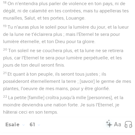
18
On n'entendra plus parler de violence en ton pays, ni de
dégât, ni de calamité en tes contrées, mais tu appelleras tes
murailles, Salut, et tes portes, Louange.
19
Tu n'auras plus le soleil pour la lumière du jour, et la lueur
de la lune ne t'éclairera plus ; mais l'Eternel te sera pour
lumière éternelle, et ton Dieu pour ta gloire.
20
Ton soleil ne se couchera plus, et ta lune ne se retirera
plus, car l'Eternel te sera pour lumière perpétuelle, et les
jours de ton deuil seront finis.
21
Et quant à ton peuple, ils seront tous justes ; ils
posséderont éternellement la terre ; [savoir] le germe de mes
plantes, l'oeuvre de mes mains, pour y être glorifié.
22
La petite [famille] croîtra jusqu'à mille [personnes], et la
moindre deviendra une nation forte. Je suis l'Eternel, je
hâterai ceci en son temps.
Esaïe
61