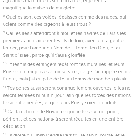
agréables étant offerts sur mon autel, et je rendrai
magnifique la maison de ma gloire.
8
Quelles sont ces volées, épaisses comme des nuées, qui
volent comme des pigeons à leurs trous ?
9
Car les Iles s'attendront à moi, et les navires de Tarsis les
premiers, afin d'amener tes fils de loin, avec leur argent et
leur or, pour l'amour du Nom de l'Eternel ton Dieu, et du
Saint d'Israël, parce qu'il t'aura glorifiée.
10
Et les fils des étrangers rebâtiront tes murailles, et leurs
Rois seront employés à ton service ; car je t'ai frappée en ma
fureur, mais j'ai eu pitié de toi au temps de mon bon plaisir.
11
Tes portes aussi seront continuellement ouvertes, elles ne
seront fermées ni nuit ni jour, afin que les forces des nations
te soient amenées, et que leurs Rois y soient conduits.
12
Car la nation et le Royaume qui ne te serviront point,
périront ; et ces nations-là seront réduites en une entière
désolation.
13
La gloire du Liban viendra vers toi, le sapin, l'orme, et le