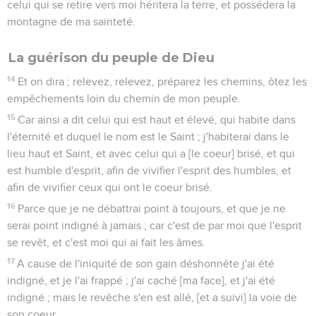
celui qui se retire vers moi héritera la terre, et possédera la
montagne de ma sainteté.
La guérison du peuple de Dieu
14
Et on dira ; relevez, relevez, préparez les chemins, ôtez les
empêchements loin du chemin de mon peuple.
15
Car ainsi a dit celui qui est haut et élevé, qui habite dans
l'éternité et duquel le nom est le Saint ; j'habiterai dans le
lieu haut et Saint, et avec celui qui a [le coeur] brisé, et qui
est humble d'esprit, afin de vivifier l'esprit des humbles, et
afin de vivifier ceux qui ont le coeur brisé.
16
Parce que je ne débattrai point à toujours, et que je ne
serai point indigné à jamais ; car c'est de par moi que l'esprit
se revêt, et c'est moi qui ai fait les âmes.
17
A cause de l'iniquité de son gain déshonnête j'ai été
indigné, et je l'ai frappé ; j'ai caché [ma face], et j'ai été
indigné ; mais le revêche s'en est allé, [et a suivi] la voie de
son coeur.