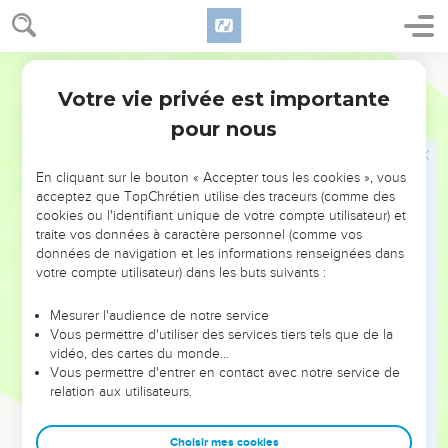
16
Il a constaté que personne ne réagissait ; il est resté
surpris que personne n’intervienne. Alors il a décidé d’y
mettre la main lui-même ; sa loyauté lui en a donné la force.
Français Courant
17
Cette loyauté lui sert de cuirasse, et le salut, de casque
Votre vie privée est importante
Esaïe
59
pour sa tête. Il a passé sur lui le vêtement de la revanche ; le
pour nous
manteau dont il s’enveloppe, c’est son ardeur à combattre.
18
Il va rendre aux humains ce qu’ils ont mérité, user de
En cliquant sur le bouton « Accepter tous les cookies », vous
furieuses représailles contre tous ses ennemis, même les
acceptez que TopChrétien utilise des traceurs (comme des
plus lointains.
cookies ou l'identifiant unique de votre compte utilisateur) et
traite vos données à caractère personnel (comme vos
19
Ainsi, depuis le soleil levant jusqu’au soleil couchant, on
données de navigation et les informations renseignées dans
respectera le Seigneur et sa présence glorieuse, quand il
votre compte utilisateur) dans les buts suivants :
arrivera tel un torrent impétueux poussé par la tempête.
Mesurer l'audience de notre service
20
Le Seigneur va venir pour libérer Jérusalem et ceux du
Vous permettre d'utiliser des services tiers tels que de la
peuple d’Israël qui renoncent à leurs révoltes. C’est lui qui le
vidéo, des cartes du monde…
déclare.
Vous permettre d'entrer en contact avec notre service de
relation aux utilisateurs.
21
Et le Seigneur ajoute : « Voici l’engagement que je prends
envers ceux-là : Mon Esprit reposera sur vous, je vous confie
Choisir mes cookies
mon message dès maintenant et pour toujours. Je ne vous