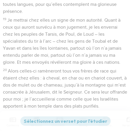
toutes langues, pour qu’elles contemplent ma glorieuse
présence.
19
Je mettrai chez elles un signe de mon autorité. Quant à
ceux qui auront survécu à mon jugement, je les enverrai
chez les peuples de Tarsis, de Poul, de Loud – les
spécialistes du tir à l’arc – chez les gens de Toubal et de
Yavan et dans les îles lointaines, partout où l’on n’a jamais
entendu parler de moi, partout où l’on n’a jamais vu ma
gloire. Et mes envoyés révéleront ma gloire à ces nations.
20
Alors celles-ci ramèneront tous vos frères de race qui
étaient chez elles : à cheval, en char ou en chariot couvert, à
dos de mulet ou de chameau, jusqu’à la montagne qui m’est
consacrée à Jérusalem, dit le Seigneur. Ce sera leur offrande
pour moi ; je l’accueillerai comme celle que les Israélites
apportent à mon temple dans des plats purifiés.
21
J’irai même jusqu’à choisir dans ces nations des prêtres et
des lévites, déclare le Seigneur.
Contenus
Versions
Commentaires
Strong
Dictionnaire
22
Vos descendants et votre nom, dit le Seigneur,