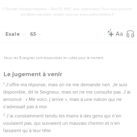
© Société biblique française – Bibli’O, 1997, avec autorisation. Pour vous procurer
une Bible imprimée, rendez-vous sur www.editionsbiblio.fr
Esaïe
65
Seuls les Évangiles sont disponibles en vidéo pour le moment.
Le jugement à venir
1
J’offre ma réponse, mais on ne me demande rien. Je suis
disponible, dit le Seigneur, mais on ne me consulte pas. J’ai
annoncé : « Me voici, j’arrive », mais à une nation qui ne
s’adressait pas à moi.
2
J’ai constamment tendu les mains à des gens qui n’en
voulaient pas, qui suivaient un mauvais chemin et n’en
faisaient qu’à leur tête.