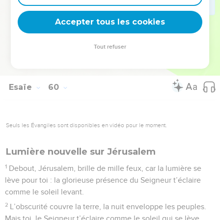
retirerai jamais cette mission, ni à vous, ni à vos enfants, ni
Accepter tous les cookies
aux enfants de vos enfants. C’est moi qui le déclare. »
© Société biblique française – Bibli’O, 1997, avec autorisation. Pour vous procurer
Tout refuser
une Bible imprimée, rendez-vous sur www.editionsbiblio.fr
Esaïe
60
Seuls les Évangiles sont disponibles en vidéo pour le moment.
Lumière nouvelle sur Jérusalem
1
Debout, Jérusalem, brille de mille feux, car la lumière se
lève pour toi : la glorieuse présence du Seigneur t’éclaire
comme le soleil levant.
2
L’obscurité couvre la terre, la nuit enveloppe les peuples.
Mais toi, le Seigneur t’éclaire comme le soleil qui se lève.