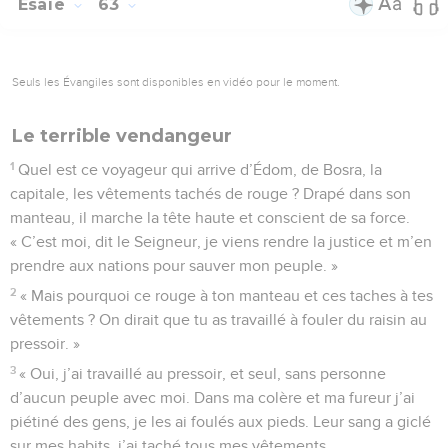
Esaïe
63
Seuls les Évangiles sont disponibles en vidéo pour le moment.
Le terrible vendangeur
1
Quel est ce voyageur qui arrive d’Édom, de Bosra, la
capitale, les vêtements tachés de rouge ? Drapé dans son
manteau, il marche la tête haute et conscient de sa force.
« C’est moi, dit le Seigneur, je viens rendre la justice et m’en
prendre aux nations pour sauver mon peuple. »
2
« Mais pourquoi ce rouge à ton manteau et ces taches à tes
vêtements ? On dirait que tu as travaillé à fouler du raisin au
pressoir. »
3
« Oui, j’ai travaillé au pressoir, et seul, sans personne
d’aucun peuple avec moi. Dans ma colère et ma fureur j’ai
piétiné des gens, je les ai foulés aux pieds. Leur sang a giclé
sur mes habits, j’ai taché tous mes vêtements.