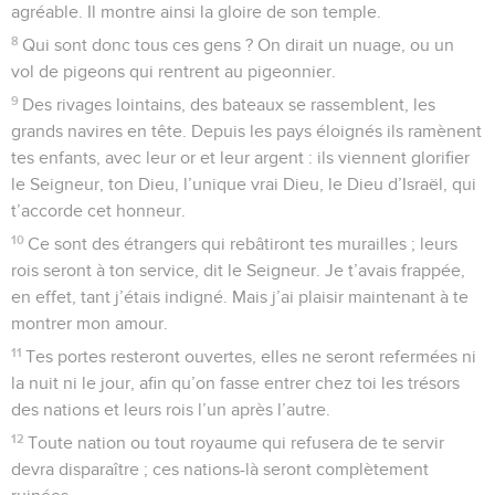
agréable. Il montre ainsi la gloire de son temple.
8
Qui sont donc tous ces gens ? On dirait un nuage, ou un
vol de pigeons qui rentrent au pigeonnier.
9
Des rivages lointains, des bateaux se rassemblent, les
grands navires en tête. Depuis les pays éloignés ils ramènent
tes enfants, avec leur or et leur argent : ils viennent glorifier
le Seigneur, ton Dieu, l’unique vrai Dieu, le Dieu d’Israël, qui
t’accorde cet honneur.
10
Ce sont des étrangers qui rebâtiront tes murailles ; leurs
rois seront à ton service, dit le Seigneur. Je t’avais frappée,
en effet, tant j’étais indigné. Mais j’ai plaisir maintenant à te
montrer mon amour.
11
Tes portes resteront ouvertes, elles ne seront refermées ni
la nuit ni le jour, afin qu’on fasse entrer chez toi les trésors
des nations et leurs rois l’un après l’autre.
12
Toute nation ou tout royaume qui refusera de te servir
devra disparaître ; ces nations-là seront complètement