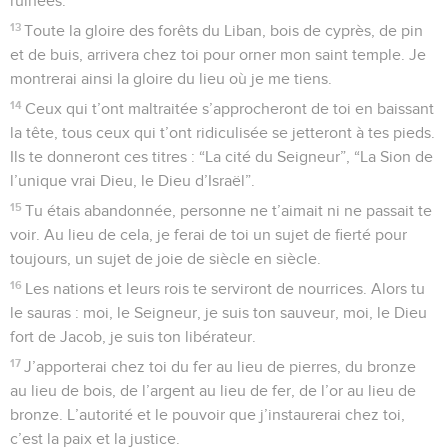
ruinées.
13
Toute la gloire des forêts du Liban, bois de cyprès, de pin
et de buis, arrivera chez toi pour orner mon saint temple. Je
montrerai ainsi la gloire du lieu où je me tiens.
14
Ceux qui t’ont maltraitée s’approcheront de toi en baissant
la tête, tous ceux qui t’ont ridiculisée se jetteront à tes pieds.
Ils te donneront ces titres : “La cité du Seigneur”, “La Sion de
l’unique vrai Dieu, le Dieu d’Israël”.
15
Tu étais abandonnée, personne ne t’aimait ni ne passait te
voir. Au lieu de cela, je ferai de toi un sujet de fierté pour
toujours, un sujet de joie de siècle en siècle.
16
Les nations et leurs rois te serviront de nourrices. Alors tu
le sauras : moi, le Seigneur, je suis ton sauveur, moi, le Dieu
fort de Jacob, je suis ton libérateur.
17
J’apporterai chez toi du fer au lieu de pierres, du bronze
au lieu de bois, de l’argent au lieu de fer, de l’or au lieu de
bronze. L’autorité et le pouvoir que j’instaurerai chez toi,
c’est la paix et la justice.