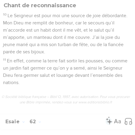
Chant de reconnaissance
10
Le Seigneur est pour moi une source de joie débordante.
Mon Dieu me remplit de bonheur, car le secours qu’il
m’accorde est un habit dont il me vêt, et le salut qu’il
m’apporte, un manteau dont il me couvre. J’ai la joie du
jeune marié qui a mis son turban de fête, ou de la fiancée
parée de ses bijoux.
11
En effet, comme la terre fait sortir les pousses, ou comme
un jardin fait germer ce qu’on y a semé, ainsi le Seigneur
Dieu fera germer salut et louange devant l’ensemble des
nations.
© Société biblique française – Bibli’O, 1997, avec autorisation. Pour vous procurer
une Bible imprimée, rendez-vous sur www.editionsbiblio.fr
Esaïe
62