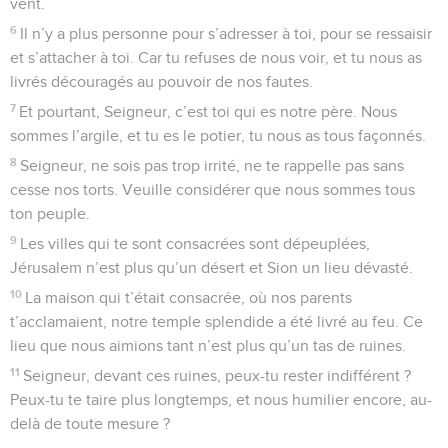
vent.
6
Il n’y a plus personne pour s’adresser à toi, pour se ressaisir
et s’attacher à toi. Car tu refuses de nous voir, et tu nous as
livrés découragés au pouvoir de nos fautes.
7
Et pourtant, Seigneur, c’est toi qui es notre père. Nous
sommes l’argile, et tu es le potier, tu nous as tous façonnés.
8
Seigneur, ne sois pas trop irrité, ne te rappelle pas sans
cesse nos torts. Veuille considérer que nous sommes tous
ton peuple.
9
Les villes qui te sont consacrées sont dépeuplées,
Jérusalem n’est plus qu’un désert et Sion un lieu dévasté.
10
La maison qui t’était consacrée, où nos parents
t’acclamaient, notre temple splendide a été livré au feu. Ce
lieu que nous aimions tant n’est plus qu’un tas de ruines.
11
Seigneur, devant ces ruines, peux-tu rester indifférent ?
Peux-tu te taire plus longtemps, et nous humilier encore, au-
delà de toute mesure ?