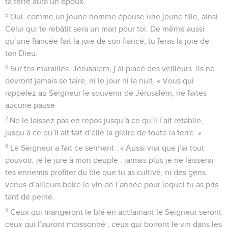
ta terre aura un époux.
5
Oui, comme un jeune homme épouse une jeune fille, ainsi
Celui qui te rebâtit sera un mari pour toi. De même aussi
qu’une fiancée fait la joie de son fiancé, tu feras la joie de
ton Dieu.
6
Sur tes murailles, Jérusalem, j’ai placé des veilleurs. Ils ne
devront jamais se taire, ni le jour ni la nuit. « Vous qui
rappelez au Seigneur le souvenir de Jérusalem, ne faites
aucune pause.
7
Ne le laissez pas en repos jusqu’à ce qu’il l’ait rétablie,
jusqu’à ce qu’il ait fait d’elle la gloire de toute la terre. »
8
Le Seigneur a fait ce serment : « Aussi vrai que j’ai tout
pouvoir, je le jure à mon peuple : jamais plus je ne laisserai
tes ennemis profiter du blé que tu as cultivé, ni des gens
venus d’ailleurs boire le vin de l’année pour lequel tu as pris
tant de peine.
9
Ceux qui mangeront le blé en acclamant le Seigneur seront
ceux qui l’auront moissonné ; ceux qui boiront le vin dans les