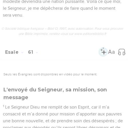
modeste deviendra une nation puissante. Voilà ce que moi,
le Seigneur, je me dépêcherai de faire quand le moment
sera venu.
© Société biblique française – Bibli’O, 1997, avec autorisation. Pour vous procurer
une Bible imprimée, rendez-vous sur www.editionsbiblio.fr
Esaïe
61
Seuls les Évangiles sont disponibles en vidéo pour le moment.
L'envoyé du Seigneur, sa mission, son
message
1
Le Seigneur Dieu me remplit de son Esprit, car il m’a
consacré et m’a donné pour mission d’apporter aux pauvres
une bonne nouvelle, et de prendre soin des désespérés ; de
proclamer aux déportés qu’ils seront libres désormais et de