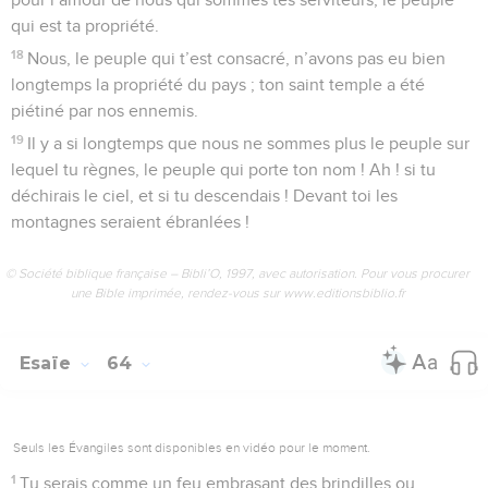
qui est ta propriété.
18
Nous, le peuple qui t’est consacré, n’avons pas eu bien
longtemps la propriété du pays ; ton saint temple a été
piétiné par nos ennemis.
19
Il y a si longtemps que nous ne sommes plus le peuple sur
lequel tu règnes, le peuple qui porte ton nom ! Ah ! si tu
déchirais le ciel, et si tu descendais ! Devant toi les
montagnes seraient ébranlées !
© Société biblique française – Bibli’O, 1997, avec autorisation. Pour vous procurer
une Bible imprimée, rendez-vous sur www.editionsbiblio.fr
Esaïe
64
Seuls les Évangiles sont disponibles en vidéo pour le moment.
1
Tu serais comme un feu embrasant des brindilles ou