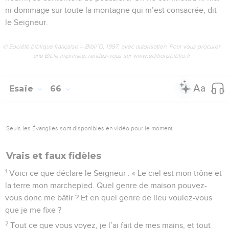
ni dommage sur toute la montagne qui m’est consacrée, dit
le Seigneur.
© Société biblique française – Bibli’O, 1997, avec autorisation. Pour vous procurer
une Bible imprimée, rendez-vous sur www.editionsbiblio.fr
Esaïe
66
Seuls les Évangiles sont disponibles en vidéo pour le moment.
Vrais et faux fidèles
1
Voici ce que déclare le Seigneur : « Le ciel est mon trône et
la terre mon marchepied. Quel genre de maison pouvez-
vous donc me bâtir ? Et en quel genre de lieu voulez-vous
que je me fixe ?
2
Tout ce que vous voyez, je l’ai fait de mes mains, et tout