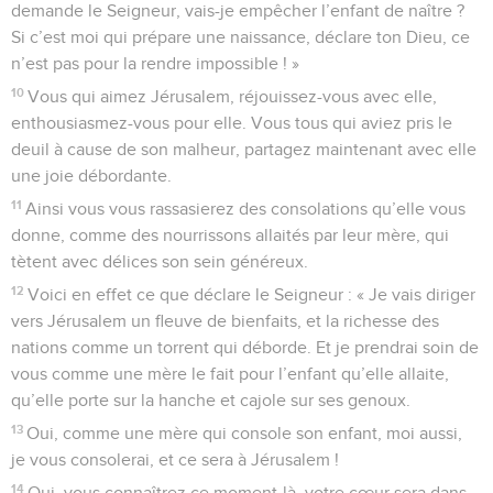
demande le Seigneur, vais-je empêcher l’enfant de naître ?
Si c’est moi qui prépare une naissance, déclare ton Dieu, ce
n’est pas pour la rendre impossible ! »
10
Vous qui aimez Jérusalem, réjouissez-vous avec elle,
enthousiasmez-vous pour elle. Vous tous qui aviez pris le
deuil à cause de son malheur, partagez maintenant avec elle
une joie débordante.
11
Ainsi vous vous rassasierez des consolations qu’elle vous
donne, comme des nourrissons allaités par leur mère, qui
tètent avec délices son sein généreux.
12
Voici en effet ce que déclare le Seigneur : « Je vais diriger
vers Jérusalem un fleuve de bienfaits, et la richesse des
nations comme un torrent qui déborde. Et je prendrai soin de
vous comme une mère le fait pour l’enfant qu’elle allaite,
qu’elle porte sur la hanche et cajole sur ses genoux.
13
Oui, comme une mère qui console son enfant, moi aussi,
je vous consolerai, et ce sera à Jérusalem !
14
Oui, vous connaîtrez ce moment-là, votre cœur sera dans