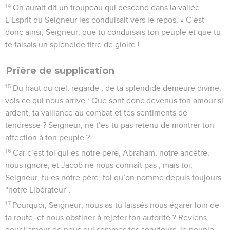
14
On aurait dit un troupeau qui descend dans la vallée.
L’Esprit du Seigneur les conduisait vers le repos. » C’est
donc ainsi, Seigneur, que tu conduisais ton peuple et que tu
te faisais un splendide titre de gloire !
Prière de supplication
15
Du haut du ciel, regarde ; de ta splendide demeure divine,
vois ce qui nous arrive : Que sont donc devenus ton amour si
ardent, ta vaillance au combat et tes sentiments de
tendresse ? Seigneur, ne t’es-tu pas retenu de montrer ton
affection à ton peuple ?
16
Car c’est toi qui es notre père, Abraham, notre ancêtre,
nous ignore, et Jacob ne nous connaît pas ; mais toi,
Seigneur, tu es notre père, toi qu’on nomme depuis toujours
“notre Libérateur”.
17
Pourquoi, Seigneur, nous as-tu laissés nous égarer loin de
ta route, et nous obstiner à rejeter ton autorité ? Reviens,
pour l’amour de nous qui sommes tes serviteurs, le peuple