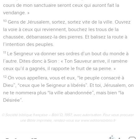
cours de mon sanctuaire seront ceux qui auront fait la
vendange. »
10
Gens de Jérusalem, sortez, sortez vite de la ville. Ouvrez
la voie à ceux qui reviennent, bouchez les trous de la
chaussée, débarrassez-la des pierres. Et balisez la route à
l’intention des peuples.
11
Le Seigneur va donner ses ordres d’un bout du monde à
l’autre. Dites donc à Sion : « Ton Sauveur arrive, il ramène
ceux qu’il a gagnés, il rapporte le fruit de sa peine. »
12
On vous appellera, vous et eux, “le peuple consacré à
Dieu”, “ceux que le Seigneur a libérés”. Et toi, Jérusalem, on
ne te nommera plus “la ville abandonnée”, mais bien “la
Désirée”.
© Société biblique française – Bibli’O, 1997, avec autorisation. Pour vous procurer
une Bible imprimée, rendez-vous sur www.editionsbiblio.fr