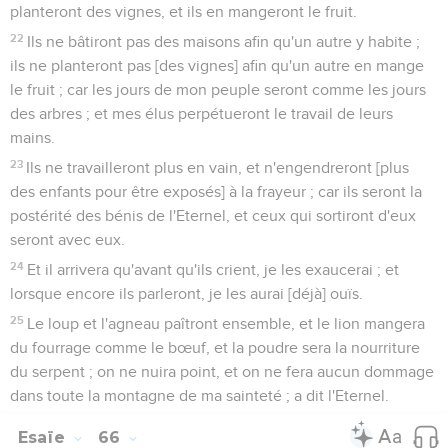
planteront des vignes, et ils en mangeront le fruit.
22
Ils ne bâtiront pas des maisons afin qu'un autre y habite ;
ils ne planteront pas [des vignes] afin qu'un autre en mange
le fruit ; car les jours de mon peuple seront comme les jours
des arbres ; et mes élus perpétueront le travail de leurs
mains.
23
Ils ne travailleront plus en vain, et n'engendreront [plus
des enfants pour être exposés] à la frayeur ; car ils seront la
postérité des bénis de l'Eternel, et ceux qui sortiront d'eux
seront avec eux.
24
Et il arrivera qu'avant qu'ils crient, je les exaucerai ; et
lorsque encore ils parleront, je les aurai [déjà] ouïs.
25
Le loup et l'agneau paîtront ensemble, et le lion mangera
du fourrage comme le bœuf, et la poudre sera la nourriture
du serpent ; on ne nuira point, et on ne fera aucun dommage
dans toute la montagne de ma sainteté ; a dit l'Eternel.
Esaïe
66