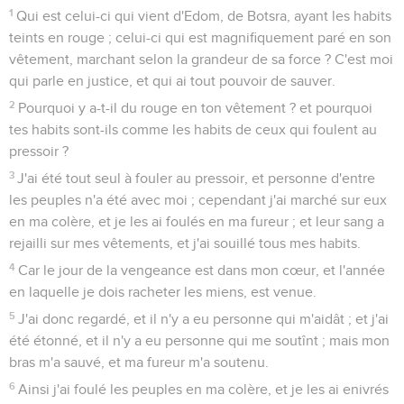
1
Qui est celui-ci qui vient d'Edom, de Botsra, ayant les habits
teints en rouge ; celui-ci qui est magnifiquement paré en son
vêtement, marchant selon la grandeur de sa force ? C'est moi
qui parle en justice, et qui ai tout pouvoir de sauver.
2
Pourquoi y a-t-il du rouge en ton vêtement ? et pourquoi
tes habits sont-ils comme les habits de ceux qui foulent au
pressoir ?
3
J'ai été tout seul à fouler au pressoir, et personne d'entre
les peuples n'a été avec moi ; cependant j'ai marché sur eux
en ma colère, et je les ai foulés en ma fureur ; et leur sang a
rejailli sur mes vêtements, et j'ai souillé tous mes habits.
4
Car le jour de la vengeance est dans mon cœur, et l'année
en laquelle je dois racheter les miens, est venue.
5
J'ai donc regardé, et il n'y a eu personne qui m'aidât ; et j'ai
été étonné, et il n'y a eu personne qui me soutînt ; mais mon
bras m'a sauvé, et ma fureur m'a soutenu.
6
Ainsi j'ai foulé les peuples en ma colère, et je les ai enivrés