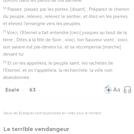
boiront dans les parvis de ma sainteté.
10
Passez, passez par les portes, [disant] ; Préparez le chemin
du peuple, relevez, relevez le sentier, et ôtez-en les pierres,
et élevez l'enseigne vers les peuples.
11
Voici, l'Eternel a fait entendre [ceci] jusques au bout de la
terre ; Dites à la fille de Sion ; voici, ton Sauveur vient ; voici,
son salaire est par-devers lui, et sa récompense [marche]
devant lui.
12
Et on les appellera, le peuple saint, les rachetés de
l'Eternel, et on t'appellera, la recherchée, la ville non
abandonnée.
Esaïe
63
Seuls les Évangiles sont disponibles en vidéo pour le moment.
Le terrible vendangeur