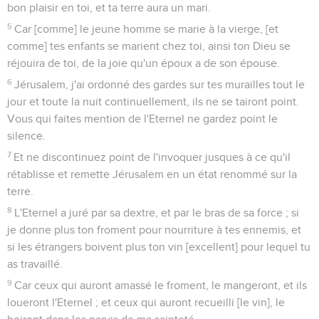
bon plaisir en toi, et ta terre aura un mari.
5
Car [comme] le jeune homme se marie à la vierge, [et
comme] tes enfants se marient chez toi, ainsi ton Dieu se
réjouira de toi, de la joie qu'un époux a de son épouse.
6
Jérusalem, j'ai ordonné des gardes sur tes murailles tout le
jour et toute la nuit continuellement, ils ne se tairont point.
Vous qui faites mention de l'Eternel ne gardez point le
silence.
7
Et ne discontinuez point de l'invoquer jusques à ce qu'il
rétablisse et remette Jérusalem en un état renommé sur la
terre.
8
L'Eternel a juré par sa dextre, et par le bras de sa force ; si
je donne plus ton froment pour nourriture à tes ennemis, et
si les étrangers boivent plus ton vin [excellent] pour lequel tu
as travaillé.
9
Car ceux qui auront amassé le froment, le mangeront, et ils
loueront l'Eternel ; et ceux qui auront recueilli [le vin], le