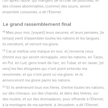
l'un après l'autre, qui mangent de la chair de pourceau, et
des choses abominables, [comme] des souris, seront
ensemble consumés, a dit l'Eternel.
Le grand rassemblement final
18
Mais pour moi, [voyant] leurs oeuvres, et leurs pensées, [le
temps] vient d'assembler toutes les nations et les langues ;
ils viendront, et verront ma gloire.
19
Car je mettrai une marque en eux, et j'enverrai ceux
d'entre eux qui seront réchappés, vers les nations, en Tarsis,
en Pul, en Lud, gens tirant de l'arc, en Tubal, et en Javan, [et
vers] les Iles éloignées qui n'ont point entendu ma
renommée, et qui n'ont point vu ma gloire, et ils
annonceront ma gloire parmi les nations.
20
Et ils amèneront tous vos frères, d'entre toutes les nations,
sur des chevaux, sur des chariots, et dans des litières, sur
des mulets, et sur des dromadaires, pour offrande à l'Eternel,
à la montagne de ma sainteté, à Jérusalem, a dit l'Eternel,