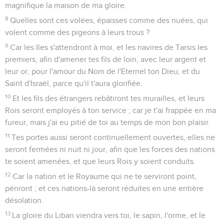
magnifique la maison de ma gloire.
8
Quelles sont ces volées, épaisses comme des nuées, qui
volent comme des pigeons à leurs trous ?
9
Car les Iles s'attendront à moi, et les navires de Tarsis les
premiers, afin d'amener tes fils de loin, avec leur argent et
leur or, pour l'amour du Nom de l'Eternel ton Dieu, et du
Saint d'Israël, parce qu'il t'aura glorifiée.
10
Et les fils des étrangers rebâtiront tes murailles, et leurs
Rois seront employés à ton service ; car je t'ai frappée en ma
fureur, mais j'ai eu pitié de toi au temps de mon bon plaisir.
11
Tes portes aussi seront continuellement ouvertes, elles ne
seront fermées ni nuit ni jour, afin que les forces des nations
te soient amenées, et que leurs Rois y soient conduits.
12
Car la nation et le Royaume qui ne te serviront point,
périront ; et ces nations-là seront réduites en une entière
désolation.
13
La gloire du Liban viendra vers toi, le sapin, l'orme, et le