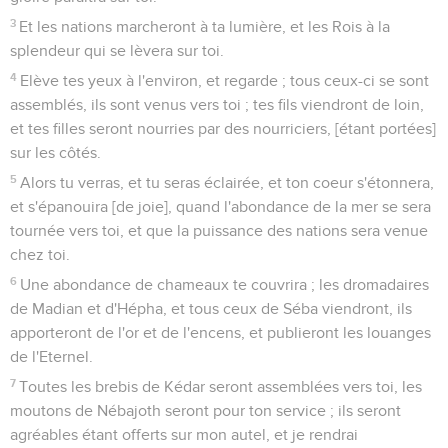
3
Et les nations marcheront à ta lumière, et les Rois à la
splendeur qui se lèvera sur toi.
4
Elève tes yeux à l'environ, et regarde ; tous ceux-ci se sont
assemblés, ils sont venus vers toi ; tes fils viendront de loin,
et tes filles seront nourries par des nourriciers, [étant portées]
sur les côtés.
5
Alors tu verras, et tu seras éclairée, et ton coeur s'étonnera,
et s'épanouira [de joie], quand l'abondance de la mer se sera
tournée vers toi, et que la puissance des nations sera venue
chez toi.
6
Une abondance de chameaux te couvrira ; les dromadaires
de Madian et d'Hépha, et tous ceux de Séba viendront, ils
apporteront de l'or et de l'encens, et publieront les louanges
de l'Eternel.
7
Toutes les brebis de Kédar seront assemblées vers toi, les
moutons de Nébajoth seront pour ton service ; ils seront
agréables étant offerts sur mon autel, et je rendrai