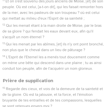
11
Et on s'est souvenu des jours anciens de Moïse, [et] de son
peuple. Où est celui, [a-t-on dit], qui les faisait remonter hors
de la mer, avec les pasteurs de son troupeau ? où est celui
qui mettait au milieu d'eux l'Esprit de sa sainteté ;
12
Qui les menait étant à la main droite de Moïse, par le bras
de sa gloire ? qui fendait les eaux devant eux, afin qu'il
s'acquît un nom éternel ?
13
Qui les menait par les abîmes, [et] ils n'y ont point bronché,
non plus que le cheval dans un lieu de pâturage ?
14
L'Esprit de l'Eternel les a menés tout doucement comme
on mène une bête qui descend dans une plaine ; tu as ainsi
conduit ton peuple, afin de t'acquérir un nom glorieux.
Prière de supplication
15
Regarde des cieux, et vois de la demeure de ta sainteté et
de ta gloire. Où est ta jalousie, et ta force, et l'émotion
bruyante de tes entrailles et de tes compassions, lesquelles
se sont retenues envers moi ?