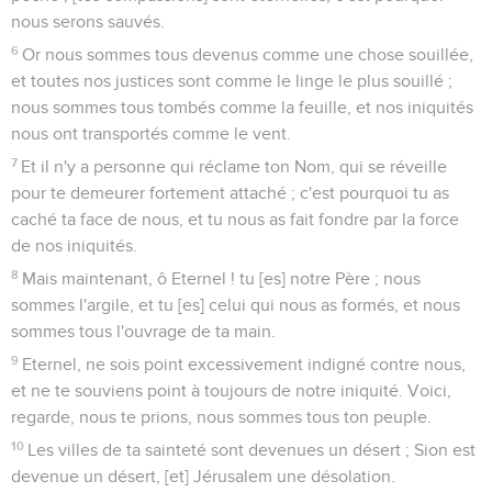
nous serons sauvés.
6
Or nous sommes tous devenus comme une chose souillée,
et toutes nos justices sont comme le linge le plus souillé ;
nous sommes tous tombés comme la feuille, et nos iniquités
nous ont transportés comme le vent.
7
Et il n'y a personne qui réclame ton Nom, qui se réveille
pour te demeurer fortement attaché ; c'est pourquoi tu as
caché ta face de nous, et tu nous as fait fondre par la force
de nos iniquités.
8
Mais maintenant, ô Eternel ! tu [es] notre Père ; nous
sommes l'argile, et tu [es] celui qui nous as formés, et nous
sommes tous l'ouvrage de ta main.
9
Eternel, ne sois point excessivement indigné contre nous,
et ne te souviens point à toujours de notre iniquité. Voici,
regarde, nous te prions, nous sommes tous ton peuple.
10
Les villes de ta sainteté sont devenues un désert ; Sion est
devenue un désert, [et] Jérusalem une désolation.