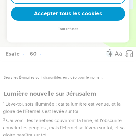
21
Et quant à moi ; c'est ici mon alliance que je ferai avec
eux, a dit l'Eternel ; mon Esprit qui est sur toi, et mes paroles
Accepter tous les cookies
que j'ai mises en ta bouche, ne bougeront point de ta
bouche, ni de la bouche de ta postérité, ni de la bouche de
Tout refuser
la postérité de ta postérité, a dit l'Eternel, dès maintenant et
à jamais.
Esaïe
60
Seuls les Évangiles sont disponibles en vidéo pour le moment.
Lumière nouvelle sur Jérusalem
1
Lève-toi, sois illuminée ; car ta lumière est venue, et la
gloire de l'Eternel s'est levée sur toi.
2
Car voici, les ténèbres couvriront la terre, et l'obscurité
couvrira les peuples ; mais l'Eternel se lèvera sur toi, et sa
gloire paraîtra sur toi.