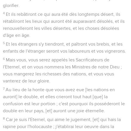
glorifier.
4
Et ils rebâtiront ce qui aura été dès longtemps désert, ils
rétabliront les lieux qui auront été auparavant désolés, et ils
renouvelleront les villes désertes, et les choses désolées
d'âge en âge.
5
Et les étrangers s'y tiendront, et paîtront vos brebis, et les
enfants de l'étranger seront vos laboureurs et vos vignerons.
6
Mais vous, vous serez appelés les Sacrificateurs de
l'Eternel, et on vous nommera les Ministres de notre Dieu ;
vous mangerez les richesses des nations, et vous vous
vanterez de leur gloire.
7
Au lieu de la honte que vous avez eue [les nations en
auront] le double, et elles crieront tout haut [que] la
confusion est leur portion ; c'est pourquoi ils posséderont le
double en leur pays, [et] auront une joie éternelle.
8
Car je suis l'Eternel, qui aime le jugement, [et] qui hais la
rapine pour l'holocauste ; j'établirai leur oeuvre dans la