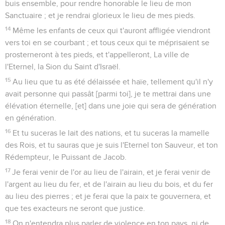
buis ensemble, pour rendre honorable le lieu de mon
Sanctuaire ; et je rendrai glorieux le lieu de mes pieds.
14
Même les enfants de ceux qui t'auront affligée viendront
vers toi en se courbant ; et tous ceux qui te méprisaient se
prosterneront à tes pieds, et t'appelleront, La ville de
l'Eternel, la Sion du Saint d'Israël.
15
Au lieu que tu as été délaissée et haïe, tellement qu'il n'y
avait personne qui passât [parmi toi], je te mettrai dans une
élévation éternelle, [et] dans une joie qui sera de génération
en génération.
16
Et tu suceras le lait des nations, et tu suceras la mamelle
des Rois, et tu sauras que je suis l'Eternel ton Sauveur, et ton
Rédempteur, le Puissant de Jacob.
17
Je ferai venir de l'or au lieu de l'airain, et je ferai venir de
l'argent au lieu du fer, et de l'airain au lieu du bois, et du fer
au lieu des pierres ; et je ferai que la paix te gouvernera, et
que tes exacteurs ne seront que justice.
18
On n'entendra plus parler de violence en ton pays, ni de