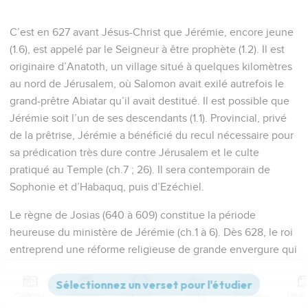
C’est en 627 avant Jésus-Christ que Jérémie, encore jeune
(1.6), est appelé par le Seigneur à être prophète (1.2). Il est
originaire d’Anatoth, un village situé à quelques kilomètres
au nord de Jérusalem, où Salomon avait exilé autrefois le
grand-prêtre Abiatar qu’il avait destitué. Il est possible que
Jérémie soit l’un de ses descendants (1.1). Provincial, privé
de la prêtrise, Jérémie a bénéficié du recul nécessaire pour
sa prédication très dure contre Jérusalem et le culte
pratiqué au Temple (ch.7 ; 26). Il sera contemporain de
Sophonie et d’Habaquq, puis d’Ezéchiel.
Le règne de Josias (640 à 609) constitue la période
heureuse du ministère de Jérémie (ch.1 à 6). Dès 628, le roi
entreprend une réforme religieuse de grande envergure qui
se fonde sur une politique d’indépendance à l’égard de
l’Egypte et de l’Assyrie (2 Ch 34.6ss.). Jérémie soutient la
Contenus
Versions
Commentaires
Strong
Dictionnaire
réforme (2.1 à 4.4) et condamne ceux qui cherchent leur