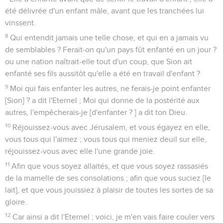
été délivrée d'un enfant mâle, avant que les tranchées lui
vinssent.
8
Qui entendit jamais une telle chose, et qui en a jamais vu
de semblables ? Ferait-on qu'un pays fût enfanté en un jour ?
ou une nation naîtrait-elle tout d'un coup, que Sion ait
enfanté ses fils aussitôt qu'elle a été en travail d'enfant ?
9
Moi qui fais enfanter les autres, ne ferais-je point enfanter
[Sion] ? a dit l'Eternel ; Moi qui donne de la postérité aux
autres, l'empêcherais-je [d'enfanter ? ] a dit ton Dieu.
10
Réjouissez-vous avec Jérusalem, et vous égayez en elle,
vous tous qui l'aimez ; vous tous qui meniez deuil sur elle,
réjouissez-vous avec elle l'une grande joie.
11
Afin que vous soyez allaités, et que vous soyez rassasiés
de la mamelle de ses consolations ; afin que vous suciez [le
lait], et que vous jouissiez à plaisir de toutes les sortes de sa
gloire.
12
Car ainsi a dit l'Eternel ; voici, je m'en vais faire couler vers