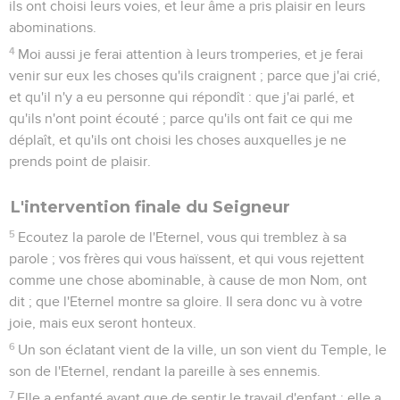
ils ont choisi leurs voies, et leur âme a pris plaisir en leurs
abominations.
4
Moi aussi je ferai attention à leurs tromperies, et je ferai
venir sur eux les choses qu'ils craignent ; parce que j'ai crié,
et qu'il n'y a eu personne qui répondît : que j'ai parlé, et
qu'ils n'ont point écouté ; parce qu'ils ont fait ce qui me
déplaît, et qu'ils ont choisi les choses auxquelles je ne
prends point de plaisir.
L'intervention finale du Seigneur
5
Ecoutez la parole de l'Eternel, vous qui tremblez à sa
parole ; vos frères qui vous haïssent, et qui vous rejettent
comme une chose abominable, à cause de mon Nom, ont
dit ; que l'Eternel montre sa gloire. Il sera donc vu à votre
joie, mais eux seront honteux.
6
Un son éclatant vient de la ville, un son vient du Temple, le
son de l'Eternel, rendant la pareille à ses ennemis.
7
Elle a enfanté avant que de sentir le travail d'enfant ; elle a