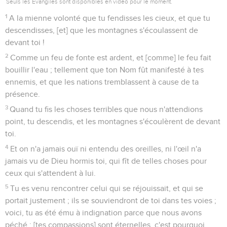
Seuls les Évangiles sont disponibles en vidéo pour le moment.
1
A la mienne volonté que tu fendisses les cieux, et que tu
descendisses, [et] que les montagnes s'écoulassent de
devant toi !
2
Comme un feu de fonte est ardent, et [comme] le feu fait
bouillir l'eau ; tellement que ton Nom fût manifesté à tes
ennemis, et que les nations tremblassent à cause de ta
présence.
3
Quand tu fis les choses terribles que nous n'attendions
point, tu descendis, et les montagnes s'écoulèrent de devant
toi.
4
Et on n'a jamais ouï ni entendu des oreilles, ni l'œil n'a
jamais vu de Dieu hormis toi, qui fît de telles choses pour
ceux qui s'attendent à lui.
5
Tu es venu rencontrer celui qui se réjouissait, et qui se
portait justement ; ils se souviendront de toi dans tes voies ;
voici, tu as été ému à indignation parce que nous avons
péché ; [tes compassions] sont éternelles, c'est pourquoi