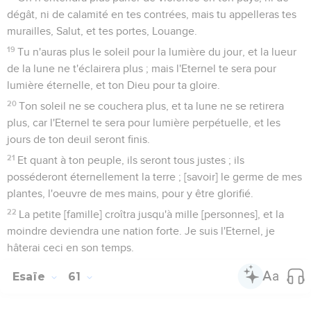
dégât, ni de calamité en tes contrées, mais tu appelleras tes
murailles, Salut, et tes portes, Louange.
19
Tu n'auras plus le soleil pour la lumière du jour, et la lueur
de la lune ne t'éclairera plus ; mais l'Eternel te sera pour
lumière éternelle, et ton Dieu pour ta gloire.
20
Ton soleil ne se couchera plus, et ta lune ne se retirera
plus, car l'Eternel te sera pour lumière perpétuelle, et les
jours de ton deuil seront finis.
21
Et quant à ton peuple, ils seront tous justes ; ils
posséderont éternellement la terre ; [savoir] le germe de mes
plantes, l'oeuvre de mes mains, pour y être glorifié.
22
La petite [famille] croîtra jusqu'à mille [personnes], et la
moindre deviendra une nation forte. Je suis l'Eternel, je
hâterai ceci en son temps.
Esaïe
61