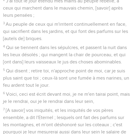
J'ai tout le jour étendu mes mains au peuple rebelle, à
ceux qui marchent dans le mauvais chemin, [savoir] après
leurs pensées ;
3
Au peuple de ceux qui m'irritent continuellement en face,
qui sacrifient dans les jardins, et qui font des parfums sur les
[autels de] briques.
4
Qui se tiennent dans les sépulcres, et passent la nuit dans
les lieux désolés ; qui mangent la chair de pourceau, et qui
[ont dans] leurs vaisseaux le jus des choses abominables.
5
Qui disent ; retire toi, n'approche point de moi, car je suis
plus saint que toi ; ceux-là sont une fumée à mes narines, un
feu ardent tout le jour.
6
Voici, ceci est écrit devant moi, je ne m'en tairai point, mais
je le rendrai, oui je le rendrai dans leur sein,
7
[A savoir] vos iniquités, et les iniquités de vos pères
ensemble, a dit l'Eternel ; lesquels ont fait des parfums sur
les montagnes, et m'ont déshonoré sur les coteaux ; c'est
pourquoi je leur mesurerai aussi dans leur sein le salaire de