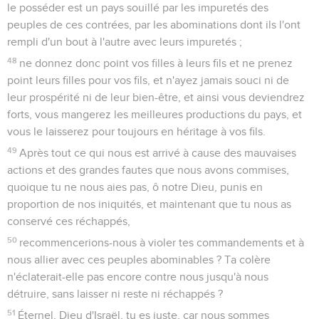
le posséder est un pays souillé par les impuretés des
peuples de ces contrées, par les abominations dont ils l'ont
rempli d'un bout à l'autre avec leurs impuretés ;
48
ne donnez donc point vos filles à leurs fils et ne prenez
point leurs filles pour vos fils, et n'ayez jamais souci ni de
leur prospérité ni de leur bien-être, et ainsi vous deviendrez
forts, vous mangerez les meilleures productions du pays, et
vous le laisserez pour toujours en héritage à vos fils.
49
Après tout ce qui nous est arrivé à cause des mauvaises
actions et des grandes fautes que nous avons commises,
quoique tu ne nous aies pas, ô notre Dieu, punis en
proportion de nos iniquités, et maintenant que tu nous as
conservé ces réchappés,
50
recommencerions-nous à violer tes commandements et à
nous allier avec ces peuples abominables ? Ta colère
n'éclaterait-elle pas encore contre nous jusqu'à nous
détruire, sans laisser ni reste ni réchappés ?
51
Éternel, Dieu d'Israël, tu es juste, car nous sommes