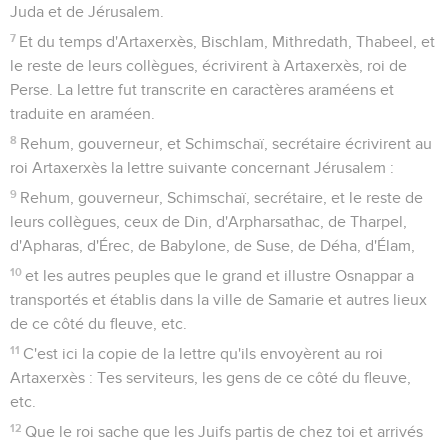
Juda et de Jérusalem.
7
Et du temps d'Artaxerxès, Bischlam, Mithredath, Thabeel, et
le reste de leurs collègues, écrivirent à Artaxerxès, roi de
Perse. La lettre fut transcrite en caractères araméens et
traduite en araméen.
8
Rehum, gouverneur, et Schimschaï, secrétaire écrivirent au
roi Artaxerxès la lettre suivante concernant Jérusalem :
9
Rehum, gouverneur, Schimschaï, secrétaire, et le reste de
leurs collègues, ceux de Din, d'Arpharsathac, de Tharpel,
d'Apharas, d'Érec, de Babylone, de Suse, de Déha, d'Élam,
10
et les autres peuples que le grand et illustre Osnappar a
transportés et établis dans la ville de Samarie et autres lieux
de ce côté du fleuve, etc.
11
C'est ici la copie de la lettre qu'ils envoyèrent au roi
Artaxerxès : Tes serviteurs, les gens de ce côté du fleuve,
etc.
12
Que le roi sache que les Juifs partis de chez toi et arrivés