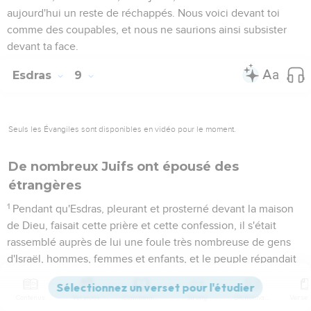
aujourd'hui un reste de réchappés. Nous voici devant toi
comme des coupables, et nous ne saurions ainsi subsister
devant ta face.
Esdras
9
Seuls les Évangiles sont disponibles en vidéo pour le moment.
De nombreux Juifs ont épousé des
étrangères
1
Pendant qu'Esdras, pleurant et prosterné devant la maison
de Dieu, faisait cette prière et cette confession, il s'était
rassemblé auprès de lui une foule très nombreuse de gens
d'Israël, hommes, femmes et enfants, et le peuple répandait
d'abondantes larmes.
2
Alors Schecania, fils de Jehiel, d'entre les fils d'Élam, prit la
Contenus
Versions
Commentaires
Strong
Dictionnaire