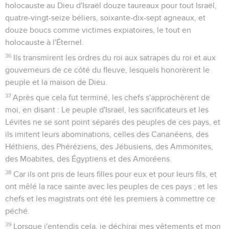
holocauste au Dieu d'Israël douze taureaux pour tout Israël,
quatre-vingt-seize béliers, soixante-dix-sept agneaux, et
douze boucs comme victimes expiatoires, le tout en
holocauste à l'Éternel.
36
Ils transmirent les ordres du roi aux satrapes du roi et aux
gouverneurs de ce côté du fleuve, lesquels honorèrent le
peuple et la maison de Dieu.
37
Après que cela fut terminé, les chefs s'approchèrent de
moi, en disant : Le peuple d'Israël, les sacrificateurs et les
Lévites ne se sont point séparés des peuples de ces pays, et
ils imitent leurs abominations, celles des Cananéens, des
Héthiens, des Phéréziens, des Jébusiens, des Ammonites,
des Moabites, des Égyptiens et des Amoréens.
38
Car ils ont pris de leurs filles pour eux et pour leurs fils, et
ont mêlé la race sainte avec les peuples de ces pays ; et les
chefs et les magistrats ont été les premiers à commettre ce
péché.
39
Lorsque j'entendis cela, je déchirai mes vêtements et mon