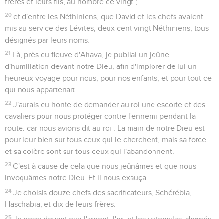
frères et leurs fils, au nombre de vingt ;
20
et d'entre les Néthiniens, que David et les chefs avaient
mis au service des Lévites, deux cent vingt Néthiniens, tous
désignés par leurs noms.
21
Là, près du fleuve d'Ahava, je publiai un jeûne
d'humiliation devant notre Dieu, afin d'implorer de lui un
heureux voyage pour nous, pour nos enfants, et pour tout ce
qui nous appartenait.
22
J'aurais eu honte de demander au roi une escorte et des
cavaliers pour nous protéger contre l'ennemi pendant la
route, car nous avions dit au roi : La main de notre Dieu est
pour leur bien sur tous ceux qui le cherchent, mais sa force
et sa colère sont sur tous ceux qui l'abandonnent.
23
C'est à cause de cela que nous jeûnâmes et que nous
invoquâmes notre Dieu. Et il nous exauça.
24
Je choisis douze chefs des sacrificateurs, Schérébia,
Haschabia, et dix de leurs frères.
25
Je pesai devant eux l'argent, l'or, et les ustensiles, donnés