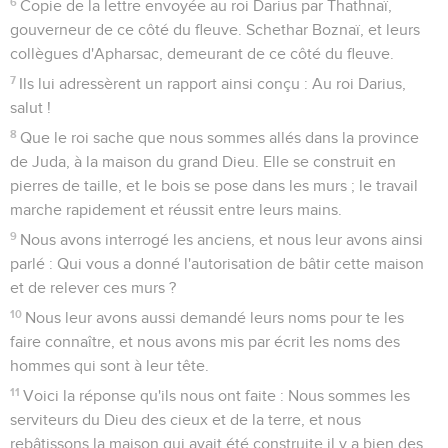
6
Copie de la lettre envoyée au roi Darius par Thathnaï,
gouverneur de ce côté du fleuve. Schethar Boznaï, et leurs
collègues d'Apharsac, demeurant de ce côté du fleuve.
7
Ils lui adressèrent un rapport ainsi conçu : Au roi Darius,
salut !
8
Que le roi sache que nous sommes allés dans la province
de Juda, à la maison du grand Dieu. Elle se construit en
pierres de taille, et le bois se pose dans les murs ; le travail
marche rapidement et réussit entre leurs mains.
9
Nous avons interrogé les anciens, et nous leur avons ainsi
parlé : Qui vous a donné l'autorisation de bâtir cette maison
et de relever ces murs ?
10
Nous leur avons aussi demandé leurs noms pour te les
faire connaître, et nous avons mis par écrit les noms des
hommes qui sont à leur tête.
11
Voici la réponse qu'ils nous ont faite : Nous sommes les
serviteurs du Dieu des cieux et de la terre, et nous
rebâtissons la maison qui avait été construite il y a bien des