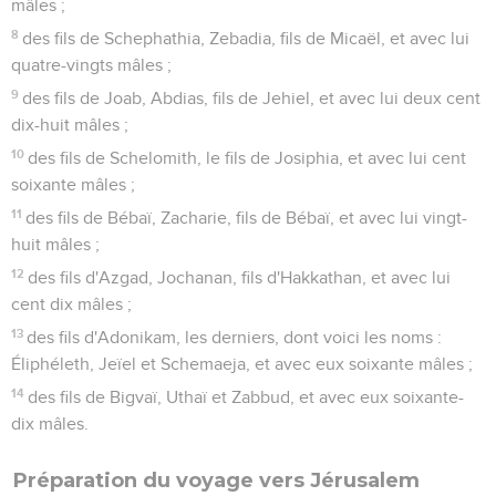
mâles ;
8
des fils de Schephathia, Zebadia, fils de Micaël, et avec lui
quatre-vingts mâles ;
9
des fils de Joab, Abdias, fils de Jehiel, et avec lui deux cent
dix-huit mâles ;
10
des fils de Schelomith, le fils de Josiphia, et avec lui cent
soixante mâles ;
11
des fils de Bébaï, Zacharie, fils de Bébaï, et avec lui vingt-
huit mâles ;
12
des fils d'Azgad, Jochanan, fils d'Hakkathan, et avec lui
cent dix mâles ;
13
des fils d'Adonikam, les derniers, dont voici les noms :
Éliphéleth, Jeïel et Schemaeja, et avec eux soixante mâles ;
14
des fils de Bigvaï, Uthaï et Zabbud, et avec eux soixante-
dix mâles.
Préparation du voyage vers Jérusalem