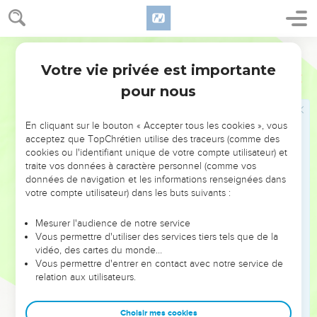
chargèrent les Lévites de vingt ans et au-dessus de surveiller
les travaux de la maison de l'Éternel.
9
Et Josué, avec ses fils et ses frères, Kadmiel, avec ses fils,
Segond 1910
fils de Juda, les fils de Hénadad, avec leurs fils et leurs frères
Votre vie privée est importante
Esdras
3
les Lévites, se préparèrent tous ensemble à surveiller ceux
pour nous
qui travaillaient à la maison de Dieu.
10
Lorsque les ouvriers posèrent les fondements du temple
En cliquant sur le bouton « Accepter tous les cookies », vous
de l'Éternel, on fit assister les sacrificateurs en costume, avec
acceptez que TopChrétien utilise des traceurs (comme des
les trompettes, et les Lévites, fils d'Asaph, avec les cymbales,
cookies ou l'identifiant unique de votre compte utilisateur) et
afin qu'ils célébrassent l'Éternel, d'après les ordonnances de
traite vos données à caractère personnel (comme vos
David, roi d'Israël.
données de navigation et les informations renseignées dans
votre compte utilisateur) dans les buts suivants :
11
Ils chantaient, célébrant et louant l'Éternel par ces paroles :
Car il est bon, car sa miséricorde pour Israël dure à toujours !
Mesurer l'audience de notre service
Et tout le peuple poussait de grands cris de joie en célébrant
Vous permettre d'utiliser des services tiers tels que de la
vidéo, des cartes du monde…
l'Éternel, parce qu'on posait les fondements de la maison de
Vous permettre d'entrer en contact avec notre service de
l'Éternel.
relation aux utilisateurs.
12
Mais plusieurs des sacrificateurs et des Lévites, et des
chefs de famille âgés, qui avaient vu la première maison,
Choisir mes cookies