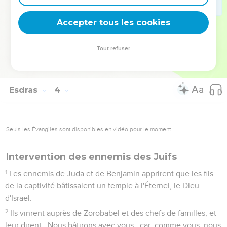
pleuraient à grand bruit pendant qu'on posait sous leurs yeux
les fondements de cette maison. Beaucoup d'autres faisaient
Accepter tous les cookies
éclater leur joie par des cris,
13
en sorte qu'on ne pouvait distinguer le bruit des cris de
Tout refuser
joie d'avec le bruit des pleurs parmi le peuple, car le peuple
poussait de grands cris dont le son s'entendait au loin.
Esdras
4
Seuls les Évangiles sont disponibles en vidéo pour le moment.
Intervention des ennemis des Juifs
1
Les ennemis de Juda et de Benjamin apprirent que les fils
de la captivité bâtissaient un temple à l'Éternel, le Dieu
d'Israël.
2
Ils vinrent auprès de Zorobabel et des chefs de familles, et
leur dirent : Nous bâtirons avec vous ; car, comme vous, nous