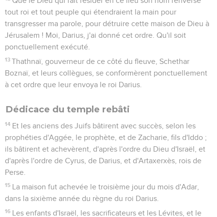
Que le Dieu qui fait résider en ce lieu son nom renverse
tout roi et tout peuple qui étendraient la main pour
transgresser ma parole, pour détruire cette maison de Dieu à
Jérusalem ! Moi, Darius, j'ai donné cet ordre. Qu'il soit
ponctuellement exécuté.
13
Thathnaï, gouverneur de ce côté du fleuve, Schethar
Boznaï, et leurs collègues, se conformèrent ponctuellement
à cet ordre que leur envoya le roi Darius.
Dédicace du temple rebâti
14
Et les anciens des Juifs bâtirent avec succès, selon les
prophéties d'Aggée, le prophète, et de Zacharie, fils d'Iddo ;
ils bâtirent et achevèrent, d'après l'ordre du Dieu d'Israël, et
d'après l'ordre de Cyrus, de Darius, et d'Artaxerxès, rois de
Perse.
15
La maison fut achevée le troisième jour du mois d'Adar,
dans la sixième année du règne du roi Darius.
16
Les enfants d'Israël, les sacrificateurs et les Lévites, et le