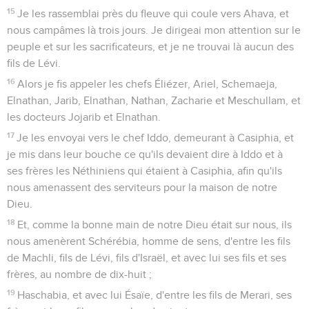
15
Je les rassemblai près du fleuve qui coule vers Ahava, et
nous campâmes là trois jours. Je dirigeai mon attention sur le
peuple et sur les sacrificateurs, et je ne trouvai là aucun des
fils de Lévi.
16
Alors je fis appeler les chefs Éliézer, Ariel, Schemaeja,
Elnathan, Jarib, Elnathan, Nathan, Zacharie et Meschullam, et
les docteurs Jojarib et Elnathan.
17
Je les envoyai vers le chef Iddo, demeurant à Casiphia, et
je mis dans leur bouche ce qu'ils devaient dire à Iddo et à
ses frères les Néthiniens qui étaient à Casiphia, afin qu'ils
nous amenassent des serviteurs pour la maison de notre
Dieu.
18
Et, comme la bonne main de notre Dieu était sur nous, ils
nous amenèrent Schérébia, homme de sens, d'entre les fils
de Machli, fils de Lévi, fils d'Israël, et avec lui ses fils et ses
frères, au nombre de dix-huit ;
19
Haschabia, et avec lui Ésaïe, d'entre les fils de Merari, ses