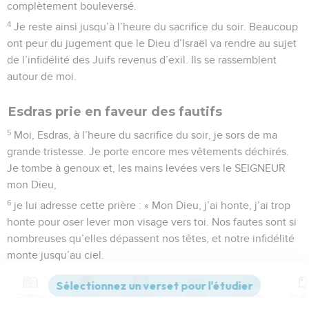
complètement bouleversé.
4
Je reste ainsi jusqu’à l’heure du sacrifice du soir. Beaucoup
ont peur du jugement que le Dieu d’Israël va rendre au sujet
de l’infidélité des Juifs revenus d’exil. Ils se rassemblent
autour de moi.
Esdras prie en faveur des fautifs
5
Moi, Esdras, à l’heure du sacrifice du soir, je sors de ma
grande tristesse. Je porte encore mes vêtements déchirés.
Je tombe à genoux et, les mains levées vers le SEIGNEUR
mon Dieu,
6
je lui adresse cette prière : « Mon Dieu, j’ai honte, j’ai trop
honte pour oser lever mon visage vers toi. Nos fautes sont si
nombreuses qu’elles dépassent nos têtes, et notre infidélité
monte jusqu’au ciel.
7
Depuis le temps où nos ancêtres vivaient jusqu’à
aujourd’hui, nous avons commis des péchés graves. À cause
Contenus
Versions
Commentaires
Strong
Dictionnaire
de nos fautes, nous, nos rois et nos prêtres, nous avons été