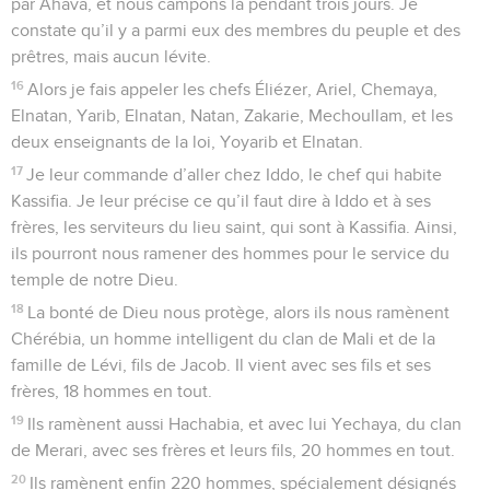
par Ahava, et nous campons là pendant trois jours. Je
constate qu’il y a parmi eux des membres du peuple et des
prêtres, mais aucun lévite.
16
Alors je fais appeler les chefs Éliézer, Ariel, Chemaya,
Elnatan, Yarib, Elnatan, Natan, Zakarie, Mechoullam, et les
deux enseignants de la loi, Yoyarib et Elnatan.
17
Je leur commande d’aller chez Iddo, le chef qui habite
Kassifia. Je leur précise ce qu’il faut dire à Iddo et à ses
frères, les serviteurs du lieu saint, qui sont à Kassifia. Ainsi,
ils pourront nous ramener des hommes pour le service du
temple de notre Dieu.
18
La bonté de Dieu nous protège, alors ils nous ramènent
Chérébia, un homme intelligent du clan de Mali et de la
famille de Lévi, fils de Jacob. Il vient avec ses fils et ses
frères, 18 hommes en tout.
19
Ils ramènent aussi Hachabia, et avec lui Yechaya, du clan
de Merari, avec ses frères et leurs fils, 20 hommes en tout.
20
Ils ramènent enfin 220 hommes, spécialement désignés