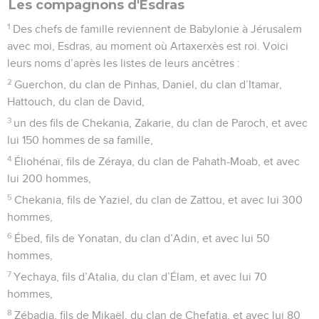
Les compagnons d'Esdras
1
Des chefs de famille reviennent de Babylonie à Jérusalem
avec moi, Esdras, au moment où Artaxerxès est roi. Voici
leurs noms d’après les listes de leurs ancêtres :
2
Guerchon, du clan de Pinhas, Daniel, du clan d’Itamar,
Hattouch, du clan de David,
3
un des fils de Chekania, Zakarie, du clan de Paroch, et avec
lui 150 hommes de sa famille,
4
Éliohénaï, fils de Zéraya, du clan de Pahath-Moab, et avec
lui 200 hommes,
5
Chekania, fils de Yaziel, du clan de Zattou, et avec lui 300
hommes,
6
Ébed, fils de Yonatan, du clan d’Adin, et avec lui 50
hommes,
7
Yechaya, fils d’Atalia, du clan d’Élam, et avec lui 70
hommes,
8
Zébadia, fils de Mikaël, du clan de Chefatia, et avec lui 80