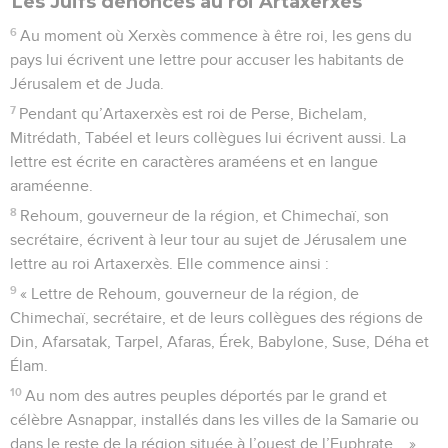
Les Juifs dénoncés au roi Artaxerxès
6
Au moment où Xerxès commence à être roi, les gens du
pays lui écrivent une lettre pour accuser les habitants de
Jérusalem et de Juda.
7
Pendant qu’Artaxerxès est roi de Perse, Bichelam,
Mitrédath, Tabéel et leurs collègues lui écrivent aussi. La
lettre est écrite en caractères araméens et en langue
araméenne.
8
Rehoum, gouverneur de la région, et Chimechaï, son
secrétaire, écrivent à leur tour au sujet de Jérusalem une
lettre au roi Artaxerxès. Elle commence ainsi :
9
« Lettre de Rehoum, gouverneur de la région, de
Chimechaï, secrétaire, et de leurs collègues des régions de
Din, Afarsatak, Tarpel, Afaras, Érek, Babylone, Suse, Déha et
Élam.
10
Au nom des autres peuples déportés par le grand et
célèbre Asnappar, installés dans les villes de la Samarie ou
dans le reste de la région située à l’ouest de l’Euphrate... »