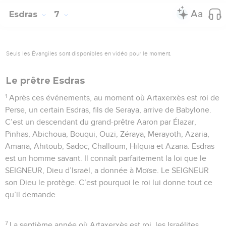
Esdras
7
Seuls les Évangiles sont disponibles en vidéo pour le moment.
Le prêtre Esdras
1
Après ces événements, au moment où Artaxerxès est roi de
Perse, un certain Esdras, fils de Seraya, arrive de Babylone.
C’est un descendant du grand-prêtre Aaron par Élazar,
Pinhas, Abichoua, Bouqui, Ouzi, Zéraya, Merayoth, Azaria,
Amaria, Ahitoub, Sadoc, Challoum, Hilquia et Azaria. Esdras
est un homme savant. Il connaît parfaitement la loi que le
SEIGNEUR, Dieu d’Israël, a donnée à Moïse. Le SEIGNEUR
son Dieu le protège. C’est pourquoi le roi lui donne tout ce
qu’il demande.
7
La septième année où Artaxerxès est roi, les Israélites,