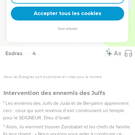
entre les cris de joie des uns et les cris de tristesse des
Accepter tous les cookies
autres.
© Société biblique française – Bibli’O, 2000, avec autorisation. Pour vous procurer
Tout refuser
une Bible imprimée, rendez-vous sur www.editionsbiblio.fr
Esdras
4
Seuls les Évangiles sont disponibles en vidéo pour le moment.
Intervention des ennemis des Juifs
1
Les ennemis des Juifs de Juda et de Benjamin apprennent
ceci : ceux qui sont revenus d’exil construisent un temple
pour le SEIGNEUR, Dieu d’Israël.
2
Alors, ils viennent trouver Zorobabel et les chefs de famille.
Ils leur disent : « Nous voulons vous aider à construire ce