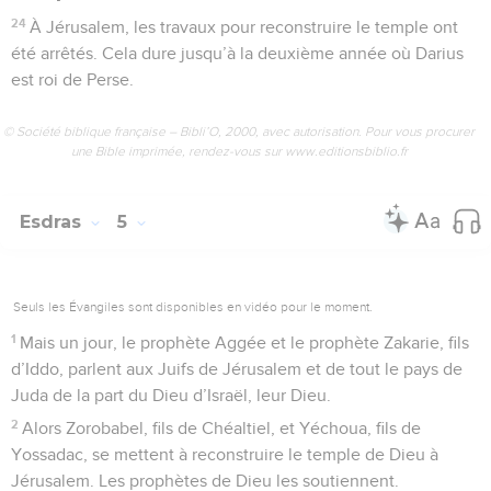
24
À Jérusalem, les travaux pour reconstruire le temple ont
été arrêtés. Cela dure jusqu’à la deuxième année où Darius
est roi de Perse.
© Société biblique française – Bibli’O, 2000, avec autorisation. Pour vous procurer
une Bible imprimée, rendez-vous sur www.editionsbiblio.fr
Esdras
5
Seuls les Évangiles sont disponibles en vidéo pour le moment.
1
Mais un jour, le prophète Aggée et le prophète Zakarie, fils
d’Iddo, parlent aux Juifs de Jérusalem et de tout le pays de
Juda de la part du Dieu d’Israël, leur Dieu.
2
Alors Zorobabel, fils de Chéaltiel, et Yéchoua, fils de
Yossadac, se mettent à reconstruire le temple de Dieu à
Jérusalem. Les prophètes de Dieu les soutiennent.