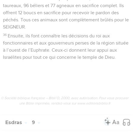
taureaux, 96 béliers et 77 agneaux en sacrifice complet. Ils
offrent 12 boucs en sacrifice pour recevoir le pardon des
péchés. Tous ces animaux sont complètement brûlés pour le
SEIGNEUR.
36
Ensuite, ils font connaître les décisions du roi aux
fonctionnaires et aux gouverneurs perses de la région située
à l’ouest de l’Euphrate. Ceux-ci donnent leur appui aux
Israélites pour tout ce qui concerne le temple de Dieu.
© Société biblique française – Bibli’O, 2000, avec autorisation. Pour vous procurer
une Bible imprimée, rendez-vous sur www.editionsbiblio.fr
Esdras
9