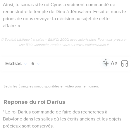
Ainsi, tu sauras si le roi Cyrus a vraiment commandé de
reconstruire le temple de Dieu à Jérusalem. Ensuite, nous te
prions de nous envoyer ta décision au sujet de cette
affaire. »
© Société biblique française – Bibli’O, 2000, avec autorisation. Pour vous procurer
une Bible imprimée, rendez-vous sur www.editionsbiblio.fr
Esdras
6
Seuls les Évangiles sont disponibles en vidéo pour le moment.
Réponse du roi Darius
1
Le roi Darius commande de faire des recherches à
Babylone dans les salles où les écrits anciens et les objets
précieux sont conservés.