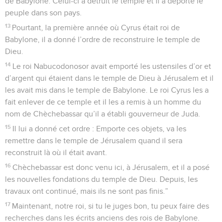
de Babylone. Celui-ci a détruit le temple et il a déporté le
peuple dans son pays.
13
Pourtant, la première année où Cyrus était roi de
Babylone, il a donné l’ordre de reconstruire le temple de
Dieu.
14
Le roi Nabucodonosor avait emporté les ustensiles d’or et
d’argent qui étaient dans le temple de Dieu à Jérusalem et il
les avait mis dans le temple de Babylone. Le roi Cyrus les a
fait enlever de ce temple et il les a remis à un homme du
nom de Chèchebassar qu’il a établi gouverneur de Juda.
15
Il lui a donné cet ordre : Emporte ces objets, va les
remettre dans le temple de Jérusalem quand il sera
reconstruit là où il était avant.
16
Chèchebassar est donc venu ici, à Jérusalem, et il a posé
les nouvelles fondations du temple de Dieu. Depuis, les
travaux ont continué, mais ils ne sont pas finis.”
17
Maintenant, notre roi, si tu le juges bon, tu peux faire des
recherches dans les écrits anciens des rois de Babylone.