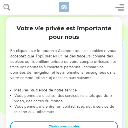
de Hénadad les aident.
10
Quand les constructeurs posent les fondations du temple
Parole de Vie
du SEIGNEUR, les prêtres en vêtements de fête avancent
avec des trompettes. Les lévites de la famille d’Assaf
Votre vie privée est importante
Esdras
3
avancent avec des cymbales. Tous chantent la louange du
pour nous
SEIGNEUR, comme David, le roi d’Israël, l’a commandé.
11
Ils rendent gloire au SEIGNEUR et ils chantent sa louange
En cliquant sur le bouton « Accepter tous les cookies », vous
en disant à tour de rôle : « Oui, le SEIGNEUR est bon, et son
acceptez que TopChrétien utilise des traceurs (comme des
cookies ou l'identifiant unique de votre compte utilisateur) et
amour envers Israël est pour toujours ! » Le peuple aussi
traite vos données à caractère personnel (comme vos
chante la louange du SEIGNEUR en criant de joie, parce que
données de navigation et les informations renseignées dans
les constructeurs posent les fondations de son temple.
votre compte utilisateur) dans les buts suivants :
12
Beaucoup de prêtres, de lévites et des chefs de famille
Mesurer l'audience de notre service
très âgés qui ont vu le premier temple, pleurent à haute voix
Vous permettre d'utiliser des services tiers tels que de la
pendant que les constructeurs posent sous leurs yeux les
vidéo, des cartes du monde…
fondations du nouveau temple. Mais beaucoup crient de
Vous permettre d'entrer en contact avec notre service de
relation aux utilisateurs.
joie.
13
Tout le monde pousse de grands cris. On les entend de
Choisir mes cookies
très loin. Ainsi, les gens ne peuvent pas faire la différence