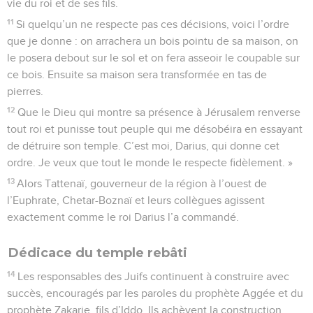
vie du roi et de ses fils.
11
Si quelqu’un ne respecte pas ces décisions, voici l’ordre
que je donne : on arrachera un bois pointu de sa maison, on
le posera debout sur le sol et on fera asseoir le coupable sur
ce bois. Ensuite sa maison sera transformée en tas de
pierres.
12
Que le Dieu qui montre sa présence à Jérusalem renverse
tout roi et punisse tout peuple qui me désobéira en essayant
de détruire son temple. C’est moi, Darius, qui donne cet
ordre. Je veux que tout le monde le respecte fidèlement. »
13
Alors Tattenaï, gouverneur de la région à l’ouest de
l’Euphrate, Chetar-Boznaï et leurs collègues agissent
exactement comme le roi Darius l’a commandé.
Dédicace du temple rebâti
14
Les responsables des Juifs continuent à construire avec
succès, encouragés par les paroles du prophète Aggée et du
prophète Zakarie, fils d’Iddo. Ils achèvent la construction,