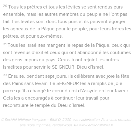
20
Tous les prêtres et tous les lévites se sont rendus purs
ensemble, mais les autres membres du peuple ne l’ont pas
fait. Les lévites sont donc tous purs et ils peuvent égorger
les agneaux de la Pâque pour le peuple, pour leurs frères les
prêtres, et pour eux-mêmes.
21
Tous les Israélites mangent le repas de la Pâque, ceux qui
sont revenus d’exil et ceux qui ont abandonné les coutumes
des gens impurs du pays. Ceux-là ont rejoint les autres
Israélites pour servir le SEIGNEUR, Dieu d’Israël.
22
Ensuite, pendant sept jours, ils célèbrent avec joie la fête
des Pains sans levain. Le SEIGNEUR les a remplis de joie
parce qu’il a changé le cœur du roi d’Assyrie en leur faveur.
Cela les a encouragés à continuer leur travail pour
reconstruire le temple du Dieu d’Israël.
© Société biblique française – Bibli’O, 2000, avec autorisation. Pour vous procurer
une Bible imprimée, rendez-vous sur www.editionsbiblio.fr