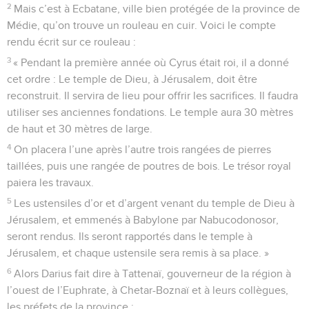
2
Mais c’est à Ecbatane, ville bien protégée de la province de
Médie, qu’on trouve un rouleau en cuir. Voici le compte
rendu écrit sur ce rouleau :
3
« Pendant la première année où Cyrus était roi, il a donné
cet ordre : Le temple de Dieu, à Jérusalem, doit être
reconstruit. Il servira de lieu pour offrir les sacrifices. Il faudra
utiliser ses anciennes fondations. Le temple aura 30 mètres
de haut et 30 mètres de large.
4
On placera l’une après l’autre trois rangées de pierres
taillées, puis une rangée de poutres de bois. Le trésor royal
paiera les travaux.
5
Les ustensiles d’or et d’argent venant du temple de Dieu à
Jérusalem, et emmenés à Babylone par Nabucodonosor,
seront rendus. Ils seront rapportés dans le temple à
Jérusalem, et chaque ustensile sera remis à sa place. »
6
Alors Darius fait dire à Tattenaï, gouverneur de la région à
l’ouest de l’Euphrate, à Chetar-Boznaï et à leurs collègues,
les préfets de la province :