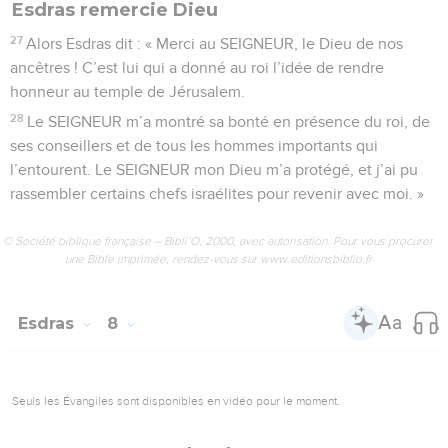
Esdras remercie Dieu
27
Alors Esdras dit : « Merci au SEIGNEUR, le Dieu de nos
ancêtres ! C’est lui qui a donné au roi l’idée de rendre
honneur au temple de Jérusalem.
28
Le SEIGNEUR m’a montré sa bonté en présence du roi, de
ses conseillers et de tous les hommes importants qui
l’entourent. Le SEIGNEUR mon Dieu m’a protégé, et j’ai pu
rassembler certains chefs israélites pour revenir avec moi. »
© Société biblique française – Bibli’O, 2000, avec autorisation. Pour vous procurer
une Bible imprimée, rendez-vous sur www.editionsbiblio.fr
Esdras
8
Seuls les Évangiles sont disponibles en vidéo pour le moment.