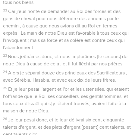
tous nos biens.
22
Car j'eus honte de demander au Roi des forces et des
gens de cheval pour nous défendre des ennemis par le
chemin ; à cause que nous avions dit au Roi en termes
exprès : La main de notre Dieu est favorable à tous ceux qui
l'invoquent ; mais sa force et sa colère est contre ceux qui
l'abandonnent.
23
Nous jeûnâmes donc, et nous implorâmes [le secours] de
notre Dieu à cause de cela ; et il fut fléchi par nos prières.
24
Alors je séparai douze des principaux des Sacrificateurs ;
avec Sérébia, Hasabia, et avec eux dix de leurs frères.
25
Et je leur pesai l'argent et l'or et les ustensiles, qui étaient
l'offrande que le Roi, ses conseillers, ses gentilshommes, et
tous ceux d'Israël qui s'[y] étaient trouvés, avaient faite à la
maison de notre Dieu.
26
Je leur pesai donc, et je leur délivrai six cent cinquante
talents d'argent, et des plats d'argent [pesant] cent talents, et
cent talents d'or.