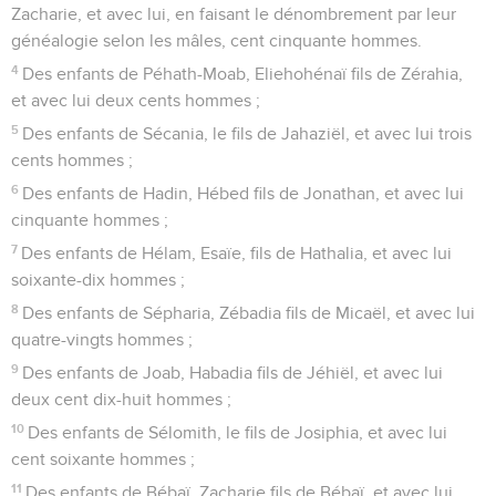
Zacharie, et avec lui, en faisant le dénombrement par leur
généalogie selon les mâles, cent cinquante hommes.
4
Des enfants de Péhath-Moab, Eliehohénaï fils de Zérahia,
et avec lui deux cents hommes ;
5
Des enfants de Sécania, le fils de Jahaziël, et avec lui trois
cents hommes ;
6
Des enfants de Hadin, Hébed fils de Jonathan, et avec lui
cinquante hommes ;
7
Des enfants de Hélam, Esaïe, fils de Hathalia, et avec lui
soixante-dix hommes ;
8
Des enfants de Sépharia, Zébadia fils de Micaël, et avec lui
quatre-vingts hommes ;
9
Des enfants de Joab, Habadia fils de Jéhiël, et avec lui
deux cent dix-huit hommes ;
10
Des enfants de Sélomith, le fils de Josiphia, et avec lui
cent soixante hommes ;
11
Des enfants de Bébaï, Zacharie fils de Bébaï, et avec lui