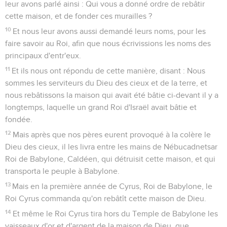
leur avons parlé ainsi : Qui vous a donné ordre de rebâtir
cette maison, et de fonder ces murailles ?
10
Et nous leur avons aussi demandé leurs noms, pour les
faire savoir au Roi, afin que nous écrivissions les noms des
principaux d'entr'eux.
11
Et ils nous ont répondu de cette manière, disant : Nous
sommes les serviteurs du Dieu des cieux et de la terre, et
nous rebâtissons la maison qui avait été bâtie ci-devant il y a
longtemps, laquelle un grand Roi d'Israël avait bâtie et
fondée.
12
Mais après que nos pères eurent provoqué à la colère le
Dieu des cieux, il les livra entre les mains de Nébucadnetsar
Roi de Babylone, Caldéen, qui détruisit cette maison, et qui
transporta le peuple à Babylone.
13
Mais en la première année de Cyrus, Roi de Babylone, le
Roi Cyrus commanda qu'on rebâtît cette maison de Dieu.
14
Et même le Roi Cyrus tira hors du Temple de Babylone les
vaisseaux d'or et d'argent de la maison de Dieu, que