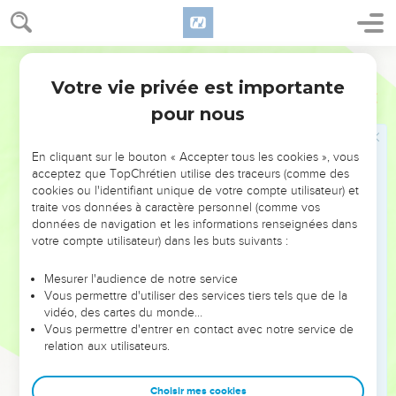
l'Eternel.
9
Et Jésuah assistait avec ses fils et ses frères, et Kadmiel
avec ses fils, enfants de Juda, pour presser ceux qui faisaient
Martin
l'ouvrage en la maison de Dieu ; [et] les fils de Hémadad,
Votre vie privée est importante
Esdras
3
avec leurs fils et leurs frères, Lévites.
pour nous
10
Et lorsque ceux qui bâtissaient fondaient le Temple de
l'Eternel, on y fit assister les Sacrificateurs revêtus, ayant
En cliquant sur le bouton « Accepter tous les cookies », vous
leurs trompettes ; et les Lévites, enfants d'Asaph, avec les
acceptez que TopChrétien utilise des traceurs (comme des
cymbales, pour louer l'Eternel, selon l'institution de David,
cookies ou l'identifiant unique de votre compte utilisateur) et
Roi d'Israël.
traite vos données à caractère personnel (comme vos
données de navigation et les informations renseignées dans
11
Et ils s'entre-répondaient en louant et célébrant l'Eternel,
votre compte utilisateur) dans les buts suivants :
[chantant] : Qu'il est bon, parce que sa gratuité demeure à
toujours sur Israël. Et tout le peuple jeta de grands cris de
Mesurer l'audience de notre service
joie en louant l'Eternel, parce qu'on fondait la maison de
Vous permettre d'utiliser des services tiers tels que de la
vidéo, des cartes du monde…
l'Eternel.
Vous permettre d'entrer en contact avec notre service de
12
Mais plusieurs des Sacrificateurs et des Lévites, et des
relation aux utilisateurs.
Chefs des pères qui étaient âgés, [et] qui avaient vu la
première maison sur son fondement, se représentant cette
Choisir mes cookies