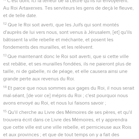
C'est donc ici la teneur de la Lettre qu'ils lui envoyèrent.
Au Roi Artaxerxes. Tes serviteurs les gens de deçà le fleuve,
et de telle date.
12
Que le Roi soit averti, que les Juifs qui sont montés
d'auprès de lui vers nous, sont venus à Jérusalem, [et] qu'ils
bâtissent la ville rebelle et méchante, et posent les
fondements des murailles, et les relèvent.
13
Que maintenant donc le Roi soit averti, que si cette ville
est rebâtie, et ses murailles fondées, ils ne paieront plus de
taille, ni de gabelle, ni de péage, et elle causera ainsi une
grande perte aux revenus du Roi.
14
Et parce que nous sommes aux gages du Roi, il nous serait
mal-séant, [de voir ce] mépris du Roi ; c'est pourquoi nous
avons envoyé au Roi, et nous lui faisons savoir ;
15
Qu'il cherche au Livre des Mémoires de ses pères, et qu'il
trouvera écrit dans ce Livre des Mémoires, et y apprendra
que cette ville est une ville rebelle, et pernicieuse aux Rois
et aux provinces ; et que de tout temps on y a fait des