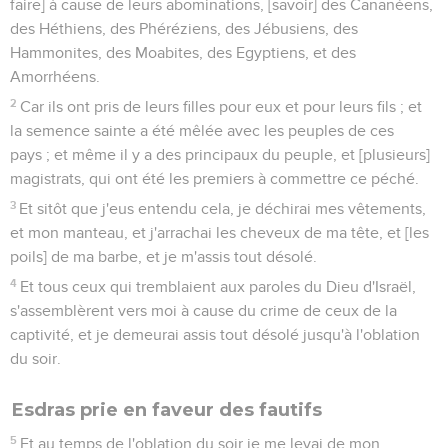
faire] à cause de leurs abominations, [savoir] des Cananéens,
des Héthiens, des Phéréziens, des Jébusiens, des
Hammonites, des Moabites, des Egyptiens, et des
Amorrhéens.
2
Car ils ont pris de leurs filles pour eux et pour leurs fils ; et
la semence sainte a été mêlée avec les peuples de ces
pays ; et même il y a des principaux du peuple, et [plusieurs]
magistrats, qui ont été les premiers à commettre ce péché.
3
Et sitôt que j'eus entendu cela, je déchirai mes vêtements,
et mon manteau, et j'arrachai les cheveux de ma tête, et [les
poils] de ma barbe, et je m'assis tout désolé.
4
Et tous ceux qui tremblaient aux paroles du Dieu d'Israël,
s'assemblèrent vers moi à cause du crime de ceux de la
captivité, et je demeurai assis tout désolé jusqu'à l'oblation
du soir.
Esdras prie en faveur des fautifs
5
Et au temps de l'oblation du soir je me levai de mon