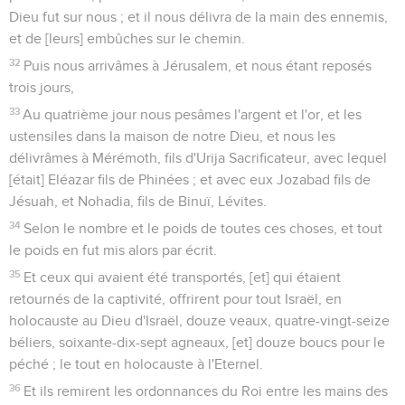
Dieu fut sur nous ; et il nous délivra de la main des ennemis,
et de [leurs] embûches sur le chemin.
32
Puis nous arrivâmes à Jérusalem, et nous étant reposés
trois jours,
33
Au quatrième jour nous pesâmes l'argent et l'or, et les
ustensiles dans la maison de notre Dieu, et nous les
délivrâmes à Mérémoth, fils d'Urija Sacrificateur, avec lequel
[était] Eléazar fils de Phinées ; et avec eux Jozabad fils de
Jésuah, et Nohadia, fils de Binuï, Lévites.
34
Selon le nombre et le poids de toutes ces choses, et tout
le poids en fut mis alors par écrit.
35
Et ceux qui avaient été transportés, [et] qui étaient
retournés de la captivité, offrirent pour tout Israël, en
holocauste au Dieu d'Israël, douze veaux, quatre-vingt-seize
béliers, soixante-dix-sept agneaux, [et] douze boucs pour le
péché ; le tout en holocauste à l'Eternel.
36
Et ils remirent les ordonnances du Roi entre les mains des