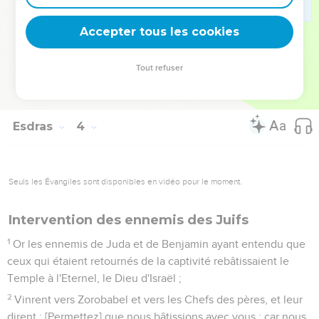
maison-là, pleuraient à haute voix ; mais plusieurs élevaient
leur voix avec des cris de réjouissance, et d'allégresse.
Accepter tous les cookies
13
Et le peuple ne pouvait discerner la voix des cris de joie, et
d'allégresse, d'avec la voix des pleurs du peuple ; cependant
Tout refuser
le peuple jetait de grands cris de joie, en sorte que la voix fut
entendue bien loin.
Esdras
4
Seuls les Évangiles sont disponibles en vidéo pour le moment.
Intervention des ennemis des Juifs
1
Or les ennemis de Juda et de Benjamin ayant entendu que
ceux qui étaient retournés de la captivité rebâtissaient le
Temple à l'Eternel, le Dieu d'Israël ;
2
Vinrent vers Zorobabel et vers les Chefs des pères, et leur
dirent : [Permettez] que nous bâtissions avec vous ; car nous