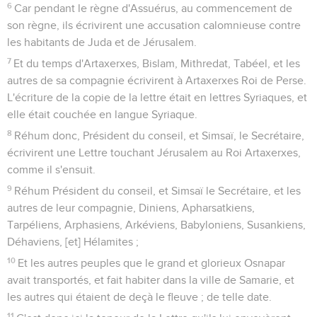
6
Car pendant le règne d'Assuérus, au commencement de
son règne, ils écrivirent une accusation calomnieuse contre
les habitants de Juda et de Jérusalem.
7
Et du temps d'Artaxerxes, Bislam, Mithredat, Tabéel, et les
autres de sa compagnie écrivirent à Artaxerxes Roi de Perse.
L'écriture de la copie de la lettre était en lettres Syriaques, et
elle était couchée en langue Syriaque.
8
Réhum donc, Président du conseil, et Simsaï, le Secrétaire,
écrivirent une Lettre touchant Jérusalem au Roi Artaxerxes,
comme il s'ensuit.
9
Réhum Président du conseil, et Simsaï le Secrétaire, et les
autres de leur compagnie, Diniens, Apharsatkiens,
Tarpéliens, Arphasiens, Arkéviens, Babyloniens, Susankiens,
Déhaviens, [et] Hélamites ;
10
Et les autres peuples que le grand et glorieux Osnapar
avait transportés, et fait habiter dans la ville de Samarie, et
les autres qui étaient de deçà le fleuve ; de telle date.
11