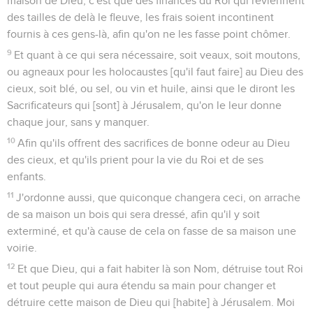
maison de Dieu, c'est que des finances du Roi qui reviennent
des tailles de delà le fleuve, les frais soient incontinent
fournis à ces gens-là, afin qu'on ne les fasse point chômer.
9
Et quant à ce qui sera nécessaire, soit veaux, soit moutons,
ou agneaux pour les holocaustes [qu'il faut faire] au Dieu des
cieux, soit blé, ou sel, ou vin et huile, ainsi que le diront les
Sacrificateurs qui [sont] à Jérusalem, qu'on le leur donne
chaque jour, sans y manquer.
10
Afin qu'ils offrent des sacrifices de bonne odeur au Dieu
des cieux, et qu'ils prient pour la vie du Roi et de ses
enfants.
11
J'ordonne aussi, que quiconque changera ceci, on arrache
de sa maison un bois qui sera dressé, afin qu'il y soit
exterminé, et qu'à cause de cela on fasse de sa maison une
voirie.
12
Et que Dieu, qui a fait habiter là son Nom, détruise tout Roi
et tout peuple qui aura étendu sa main pour changer et
détruire cette maison de Dieu qui [habite] à Jérusalem. Moi