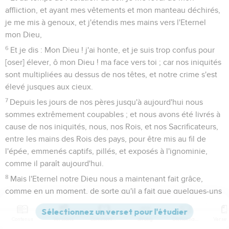
affliction, et ayant mes vêtements et mon manteau déchirés,
je me mis à genoux, et j'étendis mes mains vers l'Eternel
mon Dieu,
6
Et je dis : Mon Dieu ! j'ai honte, et je suis trop confus pour
[oser] élever, ô mon Dieu ! ma face vers toi ; car nos iniquités
sont multipliées au dessus de nos têtes, et notre crime s'est
élevé jusques aux cieux.
7
Depuis les jours de nos pères jusqu'à aujourd'hui nous
sommes extrêmement coupables ; et nous avons été livrés à
cause de nos iniquités, nous, nos Rois, et nos Sacrificateurs,
entre les mains des Rois des pays, pour être mis au fil de
l'épée, emmenés captifs, pillés, et exposés à l'ignominie,
comme il paraît aujourd'hui.
8
Mais l'Eternel notre Dieu nous a maintenant fait grâce,
comme en un moment, de sorte qu'il a fait que quelques-uns
[de nous] sont demeurés de reste, et il nous a donné un clou
dans son saint lieu, afin que notre Dieu éclairât nos yeux, et
Contenus
Versions
Commentaires
Strong
Dictionnaire
nous donnât quelque petit répit dans notre servitude.