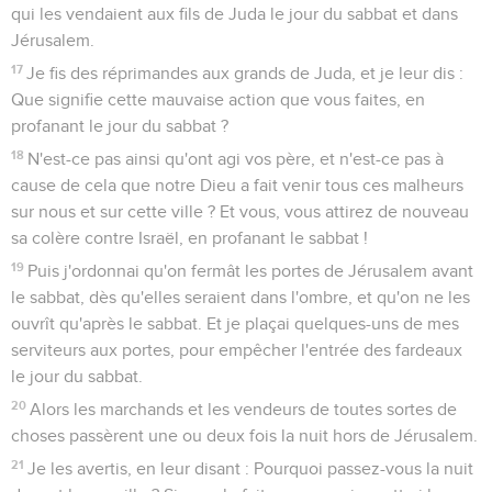
1
C'était du temps d'Assuérus, de cet Assuérus qui régnait
depuis l'Inde jusqu'en Éthiopie sur cent vingt-sept
provinces ;
2
et le roi Assuérus était alors assis sur son trône royal à
Suse, dans la capitale.
3
La troisième année de son règne, il fit un festin à tous ses
princes et à ses serviteurs ; les commandants de l'armée des
Perses et des Mèdes, les grands et les chefs des provinces
furent réunis en sa présence.
4
Il montra la splendide richesse de son royaume et
l'éclatante magnificence de sa grandeur pendant nombre de
jours, pendant cent quatre-vingts jours.
5
Lorsque ces jours furent écoulés, le roi fit pour tout le
peuple qui se trouvait à Suse, la capitale, depuis le plus
grand jusqu'au plus petit, un festin qui dura sept jours, dans
la cour du jardin de la maison royale.
6
Des tentures blanches, vertes et bleues, étaient attachées