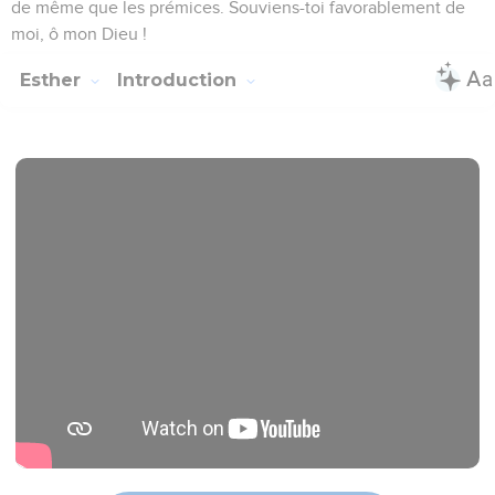
pas seulement à l'égard du roi que la reine Vasthi a mal agi ;
c'est aussi envers tous les princes et tous les peuples qui
sont dans toutes les provinces du roi Assuérus.
17
Car l'action de la reine parviendra à la connaissance de
toutes les femmes, et les portera à mépriser leurs maris ;
elles diront : Le roi Assuérus avait ordonné qu'on amenât en
sa présence la reine Vasthi, et elle n'y est pas allée.
18
Et dès ce jour les princesses de Perse et de Médie qui
auront appris l'action de la reine la rapporteront à tous les
chefs du roi ; de là beaucoup de mépris et de colère.
19
Si le roi le trouve bon, qu'on publie de sa part et qu'on
inscrive parmi les lois des Perses et des Mèdes, avec
défense de la transgresser, une ordonnance royale d'après
laquelle Vasthi ne paraîtra plus devant le roi Assuérus et le
roi donnera la dignité de reine à une autre qui soit meilleure
qu'elle.
20
L'édit du roi sera connu dans tout son royaume, quelque
grand qu'il soit, et toutes les femmes rendront honneur à