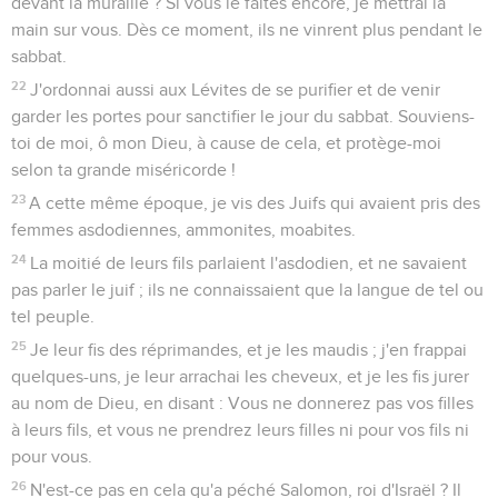
par des cordons de byssus et de pourpre à des anneaux
d'argent et à des colonnes de marbre. Des lits d'or et
d'argent reposaient sur un pavé de porphyre, de marbre, de
nacre et de pierres noires.
7
On servait à boire dans des vases d'or, de différentes
espèces, et il y avait abondance de vin royal, grâce à la
libéralité du roi.
8
Mais on ne forçait personne à boire, car le roi avait ordonné
à tous les gens de sa maison de se conformer à la volonté de
chacun.
9
La reine Vasthi fit aussi un festin pour les femmes dans la
maison royale du roi Assuérus.
Disgrâce de la reine Vasti
10
Le septième jour, comme le coeur du roi était réjoui par le
vin, il ordonna à Mehuman, Biztha, Harbona, Bigtha,
Abagtha, Zéthar et Carcas, les sept eunuques qui servaient
devant le roi Assuérus,