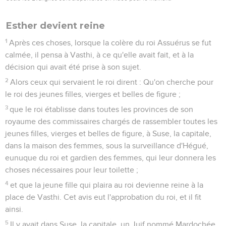
périr ; et je pèserai dix mille talents d'argent entre les mains
des fonctionnaires, pour qu'on les porte dans le trésor du roi.
10
Le roi ôta son anneau de la main, et le remit à Haman, fils
d'Hammedatha, l'Agaguite, ennemi des Juifs.
11
Et le roi dit à Haman : L'argent t'est donné, et ce peuple
aussi ; fais-en ce que tu voudras.
12
Les secrétaires du roi furent appelés le treizième jour du
premier mois, et l'on écrivit, suivant tout ce qui fut ordonné
par Haman, aux satrapes du roi, aux gouverneurs de chaque
province et aux chefs de chaque peuple, à chaque province
selon son écriture et à chaque peuple selon sa langue. Ce
fut au nom du roi Assuérus que l'on écrivit, et on scella avec
l'anneau du roi.
13
Les lettres furent envoyées par les courriers dans toutes
les provinces du roi, pour qu'on détruisît, qu'on tuât et qu'on
fît périr tous les Juifs, jeunes et vieux, petits enfants et
femmes, en un seul jour, le treizième du douzième mois, qui
est le mois d'Adar, et pour que leurs biens fussent livrés au