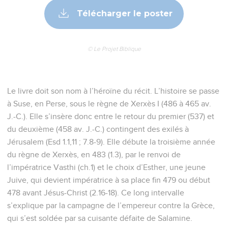
leurs maris, depuis le plus grand jusqu'au plus petit.
21
Cet avis fut approuvé du roi et des princes, et le roi agit
d'après la parole de Memucan.
22
Il envoya des lettres à toutes les provinces du royaume, à
chaque province selon son écriture et à chaque peuple
selon sa langue ; elles portaient que tout homme devait être
le maître dans sa maison, et qu'il parlerait la langue de son
peuple.
Esther
2
Seuls les Évangiles sont disponibles en vidéo pour le moment.
Esther devient reine
1
Après ces choses, lorsque la colère du roi Assuérus se fut
calmée, il pensa à Vasthi, à ce qu'elle avait fait, et à la