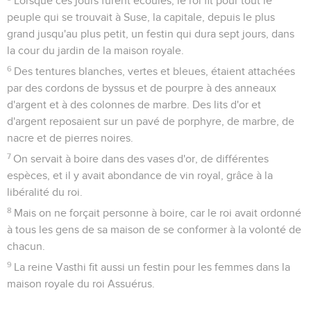
roi et gardien des femmes. Esther trouvait grâce aux yeux de
tous ceux qui la voyaient.
16
Esther fut conduite auprès du roi Assuérus, dans sa maison
royale, le dixième mois, qui est le mois de Tébeth, la
septième année de son règne.
17
Le roi aima Esther plus que toutes les autres femmes, et
elle obtint grâce et faveur devant lui plus que toutes les
autres jeunes filles. Il mit la couronne royale sur sa tête, et la
fit reine à la place de Vasthi.
18
Le roi donna un grand festin à tous ses princes et à ses
serviteurs, un festin en l'honneur d'Esther ; il accorda du
repos aux provinces, et fit des présents avec une libéralité
royale.
19
La seconde fois qu'on assembla les jeunes filles,
Mardochée était assis à la porte du roi.
20
Esther n'avait fait connaître ni sa naissance ni son peuple,
car Mardochée le lui avait défendu, et elle suivait les ordres