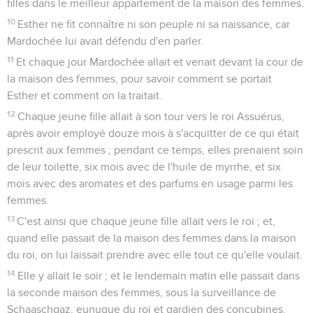
Puis il alla au milieu de la ville en poussant avec force des
cris amers,
2
et se rendit jusqu'à la porte du roi, dont l'entrée était
interdite à toute personne revêtue d'un sac.
3
Dans chaque province, partout où arrivaient l'ordre du roi et
son édit, il y eut une grande désolation parmi les Juifs ; ils
jeûnaient, pleuraient et se lamentaient, et beaucoup se
couchaient sur le sac et la cendre.
4
Les servantes d'Esther et ses eunuques vinrent lui
annoncer cela, et la reine fut très effrayée. Elle envoya des
vêtements à Mardochée pour le couvrir et lui faire ôter son
sac, mais il ne les accepta pas.
5
Alors Esther appela Hathac, l'un des eunuques que le roi
avait placés auprès d'elle, et elle le chargea d'aller demander
à Mardochée ce que c'était et d'où cela venait.
6
Hathac se rendit vers Mardochée sur la place de la ville,
devant la porte du roi.
7