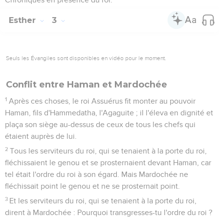
Seuls les Évangiles sont disponibles en vidéo pour le moment.
Démarche d'Esther auprès du roi
1
Le troisième jour, Esther mit ses vêtements royaux et se
présenta dans la cour intérieure de la maison du roi, devant
la maison du roi. Le roi était assis sur son trône royal dans la
maison royale, en face de l'entrée de la maison.
2
Lorsque le roi vit la reine Esther debout dans la cour, elle
trouva grâce à ses yeux ; et le roi tendit à Esther le sceptre
d'or qu'il tenait à la main. Esther s'approcha, et toucha le
bout du sceptre.
3
Le roi lui dit : Qu'as-tu, reine Esther, et que demandes-tu ?
Quand ce serait la moitié du royaume, elle te serait donnée.
4
Esther répondit : Si le roi le trouve bon, que le roi vienne
aujourd'hui avec Haman au festin que je lui ai préparé.
5