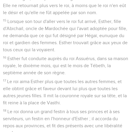
Et Mardochée lui raconta tout ce qui lui était arrivé, et lui
indiqua la somme d'argent qu'Haman avait promis de livrer
au trésor du roi en retour du massacre des Juifs.
8
Il lui donna aussi une copie de l'édit publié dans Suse en
vue de leur destruction, afin qu'il le montrât à Esther et lui fît
tout connaître ; et il ordonna qu'Esther se rendît chez le roi
pour lui demander grâce et l'implorer en faveur de son
peuple.
9
Hathac vint rapporter à Esther les paroles de Mardochée.
10
Esther chargea Hathac d'aller dire à Mardochée :
11
Tous les serviteurs du roi et le peuple des provinces du roi
savent qu'il existe une loi portant peine de mort contre
quiconque, homme ou femme, entre chez le roi, dans la cour
intérieure, sans avoir été appelé ; celui-là seul a la vie sauve,
à qui le roi tend le sceptre d'or. Et moi, je n'ai point été
appelée auprès du roi depuis trente jours.
12
Lorsque les paroles d'Esther eurent été rapportées à
Mardochée,