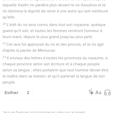
et ne se prosternait point devant lui. Il fut rempli de fureur ;
6
mais il dédaigna de porter la main sur Mardochée seul, car
on lui avait dit de quel peuple était Mardochée, et il voulut
détruire le peuple de Mardochée, tous les Juifs qui se
trouvaient dans tout le royaume d'Assuérus.
7
Au premier mois, qui est le mois de Nisan, la douzième
année du roi Assuérus, on jeta le pur, c'est-à-dire le sort,
devant Haman, pour chaque jour et pour chaque mois,
jusqu'au douzième mois, qui est le mois d'Adar.
Haman prépare l'extermination des Juifs
8
Alors Haman dit au roi Assuérus : Il y a dans toutes les
provinces de ton royaume un peuple dispersé et à part parmi
les peuples, ayant des lois différentes de celles de tous les
peuples et n'observant point les lois du roi. Il n'est pas dans
l'intérêt du roi de le laisser en repos.
9
Si le roi le trouve bon, qu'on écrive l'ordre de les faire