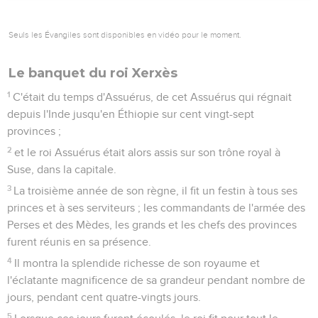
Esther et comment on la traitait.
12
Chaque jeune fille allait à son tour vers le roi Assuérus,
après avoir employé douze mois à s'acquitter de ce qui était
prescrit aux femmes ; pendant ce temps, elles prenaient soin
de leur toilette, six mois avec de l'huile de myrrhe, et six
mois avec des aromates et des parfums en usage parmi les
femmes.
13
C'est ainsi que chaque jeune fille allait vers le roi ; et,
quand elle passait de la maison des femmes dans la maison
du roi, on lui laissait prendre avec elle tout ce qu'elle voulait.
14
Elle y allait le soir ; et le lendemain matin elle passait dans
la seconde maison des femmes, sous la surveillance de
Schaaschgaz, eunuque du roi et gardien des concubines.
Elle ne retournait plus vers le roi, à moins que le roi n'en eût
le désir et qu'elle ne fût appelée par son nom.
15
Lorsque son tour d'aller vers le roi fut arrivé, Esther, fille
d'Abichaïl, oncle de Mardochée qui l'avait adoptée pour fille,
ne demanda que ce qui fut désigné par Hégaï, eunuque du