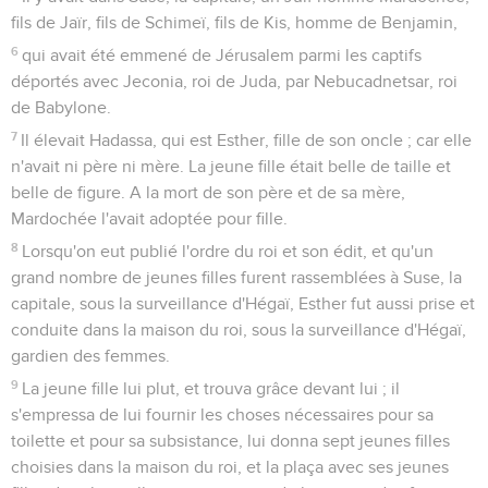
pillage.
14
Ces lettres renfermaient une copie de l'édit qui devait être
publié dans chaque province, et invitaient tous les peuples à
se tenir prêts pour ce jour-là.
15
Les courriers partirent en toute hâte, d'après l'ordre du roi.
L'édit fut aussi publié dans Suse, la capitale ; et tandis que le
roi et Haman étaient à boire, la ville de Suse était dans la
consternation.
Esther
4
Seuls les Évangiles sont disponibles en vidéo pour le moment.
Mardochée demande à Esther d'intervenir
1
Mardochée, ayant appris tout ce qui se passait, déchira ses
vêtements, s'enveloppa d'un sac et se couvrit de cendre.