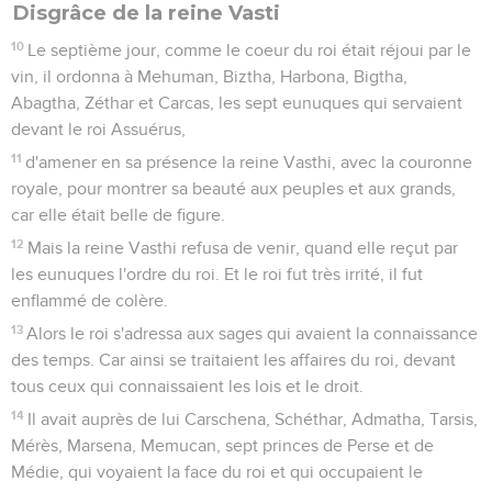
de Mardochée aussi fidèlement qu'à l'époque où elle était
sous sa tutelle.
Mardochée découvre un complot
21
Dans ce même temps, comme Mardochée était assis à la
porte du roi, Bigthan et Théresch, deux eunuques du roi,
gardes du seuil, cédèrent à un mouvement d'irritation et
voulurent porter la main sur le roi Assuérus.
22
Mardochée eut connaissance de la chose et en informa la
reine Esther, qui la redit au roi de la part de Mardochée.
23
Le fait ayant été vérifié et trouvé exact, les deux eunuques
furent pendus à un bois. Et cela fut écrit dans le livre des
Chroniques en présence du roi.
Esther
3
Seuls les Évangiles sont disponibles en vidéo pour le moment.