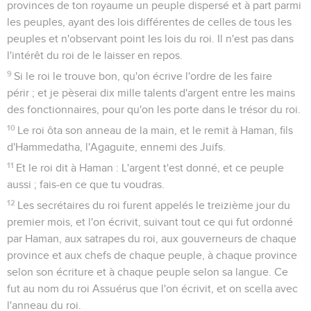
10
Il sut néanmoins se contenir, et il alla chez lui. Puis il
envoya chercher ses amis et Zéresch, sa femme.
11
Haman leur parla de la magnificence de ses richesses, du
nombre de ses fils, de tout ce qu'avait fait le roi pour l'élever
en dignité, et du rang qu'il lui avait donné au-dessus des
chefs et des serviteurs du roi.
12
Et il ajouta : Je suis même le seul que la reine Esther ait
admis avec le roi au festin qu'elle a fait, et je suis encore
invité pour demain chez elle avec le roi.
13
Mais tout cela n'est d'aucun prix pour moi aussi longtemps
que je verrai Mardochée, le Juif, assis à la porte du roi.
14
Zéresch, sa femme, et tous ses amis lui dirent : Qu'on
prépare un bois haut de cinquante coudées, et demain matin
demande au roi qu'on y pende Mardochée ; puis tu iras
joyeux au festin avec le roi. Cet avis plut à Haman, et il fit
préparer le bois.
Contenus
Versions
Commentaires
Strong
Dictionnaire