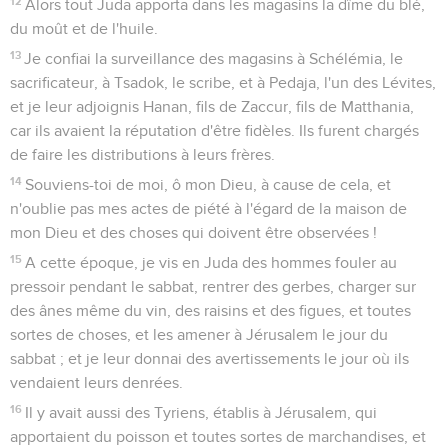
décisifs, comme, par exemple, en 6.1, l’insomnie de
l’empereur, sa décision de lire le livre des Annales et sa
lecture du passage concernant l’intervention salutaire de
Mardochée. Dieu est donc bien présent dans le livre, mais
l’absence de toute mention de son nom exprime le drame
de l’exil : dispersé au milieu des païens, le peuple n’est pas
chez lui, là où le Temple se reconstruit.
La Bible Du Semeur Copyright © 1992, 1999 by Biblica, Inc.® Used by
permission. All rights reserved worldwide.
Esther
1
Seuls les Évangiles sont disponibles en vidéo pour le moment.
Le banquet du roi Xerxès