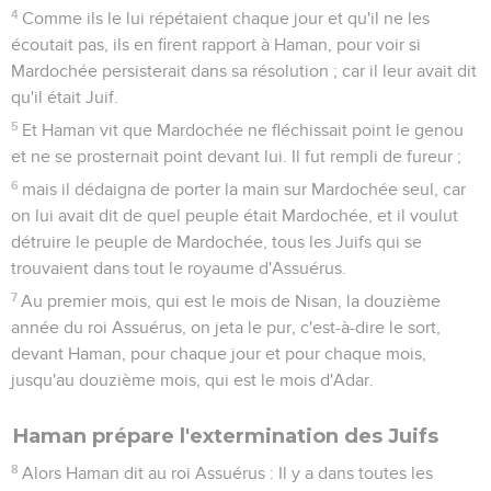
Et le roi dit : Allez tout de suite chercher Haman, comme le
désire Esther. Le roi se rendit avec Haman au festin qu'avait
préparé Esther.
6
Et pendant qu'on buvait le vin, le roi dit à Esther : Quelle
est ta demande ? Elle te sera accordée. Que désires-tu ?
Quand ce serait la moitié du royaume, tu l'obtiendras.
7
Esther répondit : Voici ce que je demande et ce que je
désire.
8
Si j'ai trouvé grâce aux yeux du roi, et s'il plaît au roi
d'accorder ma demande et de satisfaire mon désir, que le roi
vienne avec Haman au festin que je leur préparerai, et
demain je donnerai réponse au roi selon son ordre.
Haman prépare un gibet pour Mardochée
9
Haman sortit ce jour-là, joyeux et le coeur content. Mais
lorsqu'il vit, à la porte du roi, Mardochée qui ne se levait ni
ne se remuait devant lui, il fut rempli de colère contre
Mardochée.