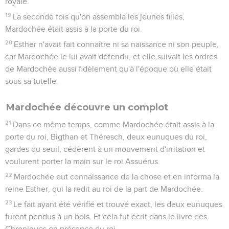
13
Mardochée fit répondre à Esther : Ne t'imagine pas que tu
échapperas seule d'entre tous les Juifs, parce que tu es dans
la maison du roi ;
14
car, si tu te tais maintenant, le secours et la délivrance
surgiront d'autre part pour les Juifs, et toi et la maison de ton
père vous périrez. Et qui sait si ce n'est pas pour un temps
comme celui-ci que tu es parvenue à la royauté ?
15
Esther envoya dire à Mardochée :
16
Va, rassemble tous les Juifs qui se trouvent à Suse, et
jeûnez pour moi, sans manger ni boire pendant trois jours, ni
la nuit ni le jour. Moi aussi, je jeûnerai de même avec mes
servantes, puis j'entrerai chez le roi, malgré la loi ; et si je
dois périr, je périrai.
17
Mardochée s'en alla, et fit tout ce qu'Esther lui avait
ordonné.
Esther
5