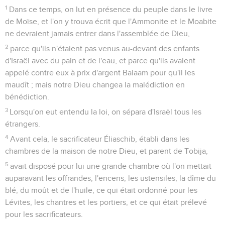
Le livre doit son nom à l’héroïne du récit. L’histoire se passe
à Suse, en Perse, sous le règne de Xerxès I (486 à 465 av.
J.-C.). Elle s’insère donc entre le retour du premier (537) et
du deuxième (458 av. J.-C.) contingent des exilés à
Jérusalem (Esd 1.1,11 ; 7.8-9). Elle débute la troisième année
du règne de Xerxès, en 483 (1.3), par le renvoi de
l’impératrice Vasthi (ch.1) et le choix d’Esther, une jeune
Juive, qui devient impératrice à sa place fin 479 ou début
478 avant Jésus-Christ (2.16-18). Ce long intervalle
s’explique par la campagne de l’empereur contre la Grèce,
qui s’est soldée par sa cuisante défaite de Salamine.
Le but de l’auteur du livre, un Juif qui devait habiter en
Perse, est de rappeler les circonstances de l’institution de la
fête des Pourim et de souligner son importance (9.20-32).
Cette fête célbre le salut miraculeux des Juifs qui, grâce à
Esther, soutenue par son cousin Mardochée, ont échappé