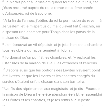
au génocide organisé par Haman, premier ministre de
l’empereur.
L’auteur fait preuve d’une connaissance exacte de la
topographie, de la chronologie et de l’administration de
Suse. Sa description du personnage sensuel et cruel de
Xerxès correspond à ce que l’on en sait par ailleurs. Les
textes extra-bibliques ne mentionnent pas Esther, mais une
tablette cunéiforme de Borsippa, près de Babylone, parle
d’un certain Marduka, haut fonctionnaire de la cour de Suse,
que certains identifient à Mardochée.
Esther est le seul livre de toute la Bible où le nom de Dieu
est totalement absent. Le récit suggère avec force que le
cours de la vie d’Esther n’est pas dû au hasard : « Qui sait si
ce n’est pas en vue de telles circonstances que tu es
devenue impératrice ? » (4.14). L’histoire est d’ailleurs
émaillée d’événements apparemment fortuits et pourtant