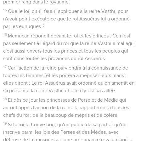
Conflit entre Haman et Mardochée
1
Après ces choses, le roi Assuérus fit monter au pouvoir
Haman, fils d'Hammedatha, l'Agaguite ; il l'éleva en dignité et
plaça son siège au-dessus de ceux de tous les chefs qui
étaient auprès de lui.
2
Tous les serviteurs du roi, qui se tenaient à la porte du roi,
fléchissaient le genou et se prosternaient devant Haman, car
tel était l'ordre du roi à son égard. Mais Mardochée ne
fléchissait point le genou et ne se prosternait point.
3
Et les serviteurs du roi, qui se tenaient à la porte du roi,
dirent à Mardochée : Pourquoi transgresses-tu l'ordre du roi ?
4
Comme ils le lui répétaient chaque jour et qu'il ne les
écoutait pas, ils en firent rapport à Haman, pour voir si
Mardochée persisterait dans sa résolution ; car il leur avait dit
qu'il était Juif.
5
Et Haman vit que Mardochée ne fléchissait point le genou