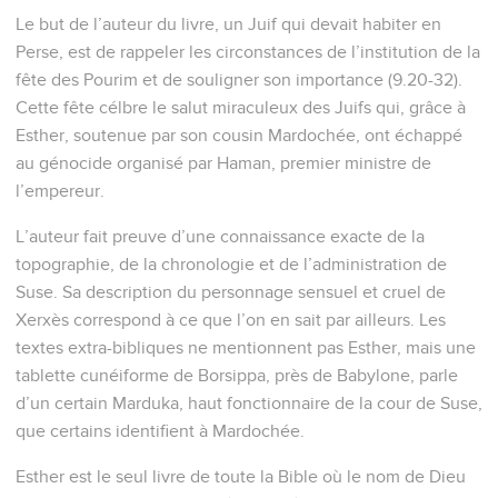
décision qui avait été prise à son sujet.
2
Alors ceux qui servaient le roi dirent : Qu'on cherche pour
le roi des jeunes filles, vierges et belles de figure ;
3
que le roi établisse dans toutes les provinces de son
royaume des commissaires chargés de rassembler toutes les
jeunes filles, vierges et belles de figure, à Suse, la capitale,
dans la maison des femmes, sous la surveillance d'Hégué,
eunuque du roi et gardien des femmes, qui leur donnera les
choses nécessaires pour leur toilette ;
4
et que la jeune fille qui plaira au roi devienne reine à la
place de Vasthi. Cet avis eut l'approbation du roi, et il fit
ainsi.
5
Il y avait dans Suse, la capitale, un Juif nommé Mardochée,
fils de Jaïr, fils de Schimeï, fils de Kis, homme de Benjamin,
6
qui avait été emmené de Jérusalem parmi les captifs
déportés avec Jeconia, roi de Juda, par Nebucadnetsar, roi
de Babylone.