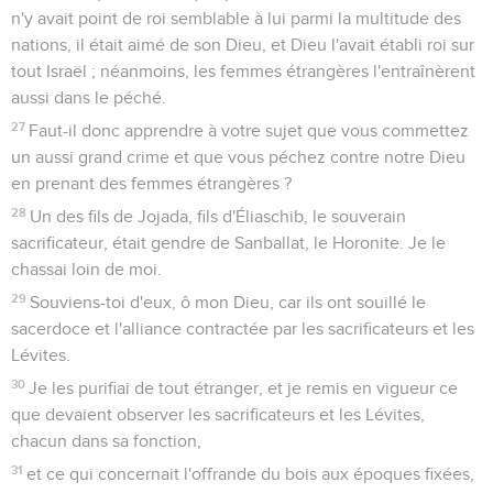
11
d'amener en sa présence la reine Vasthi, avec la couronne
royale, pour montrer sa beauté aux peuples et aux grands,
car elle était belle de figure.
12
Mais la reine Vasthi refusa de venir, quand elle reçut par
les eunuques l'ordre du roi. Et le roi fut très irrité, il fut
enflammé de colère.
13
Alors le roi s'adressa aux sages qui avaient la connaissance
des temps. Car ainsi se traitaient les affaires du roi, devant
tous ceux qui connaissaient les lois et le droit.
14
Il avait auprès de lui Carschena, Schéthar, Admatha, Tarsis,
Mérès, Marsena, Memucan, sept princes de Perse et de
Médie, qui voyaient la face du roi et qui occupaient le
premier rang dans le royaume.
15
Quelle loi, dit-il, faut-il appliquer à la reine Vasthi, pour
n'avoir point exécuté ce que le roi Assuérus lui a ordonné
par les eunuques ?
16
Memucan répondit devant le roi et les princes : Ce n'est