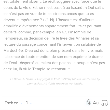
7
Il élevait Hadassa, qui est Esther, fille de son oncle ; car elle
n'avait ni père ni mère. La jeune fille était belle de taille et
belle de figure. A la mort de son père et de sa mère,
Mardochée l'avait adoptée pour fille.
8
Lorsqu'on eut publié l'ordre du roi et son édit, et qu'un
grand nombre de jeunes filles furent rassemblées à Suse, la
capitale, sous la surveillance d'Hégaï, Esther fut aussi prise et
conduite dans la maison du roi, sous la surveillance d'Hégaï,
gardien des femmes.
9
La jeune fille lui plut, et trouva grâce devant lui ; il
s'empressa de lui fournir les choses nécessaires pour sa
toilette et pour sa subsistance, lui donna sept jeunes filles
choisies dans la maison du roi, et la plaça avec ses jeunes
filles dans le meilleur appartement de la maison des femmes.
10
Esther ne fit connaître ni son peuple ni sa naissance, car
Mardochée lui avait défendu d'en parler.
11
Et chaque jour Mardochée allait et venait devant la cour de
la maison des femmes, pour savoir comment se portait