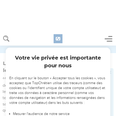
un aussi grand crime et que vous péchez contre notre Dieu
en prenant des femmes étrangères ?
28
Un des fils de Jojada, fils d'Éliaschib, le souverain
sacrificateur, était gendre de Sanballat, le Horonite. Je le
chassai loin de moi.
29
Souviens-toi d'eux, ô mon Dieu, car ils ont souillé le
sacerdoce et l'alliance contractée par les sacrificateurs et les
Lévites.
30
Je les purifiai de tout étranger, et je remis en vigueur ce
que devaient observer les sacrificateurs et les Lévites,
chacun dans sa fonction,
31
et ce qui concernait l'offrande du bois aux époques fixées,
de même que les prémices. Souviens-toi favorablement de
moi, ô mon Dieu !
Esther
Introduction