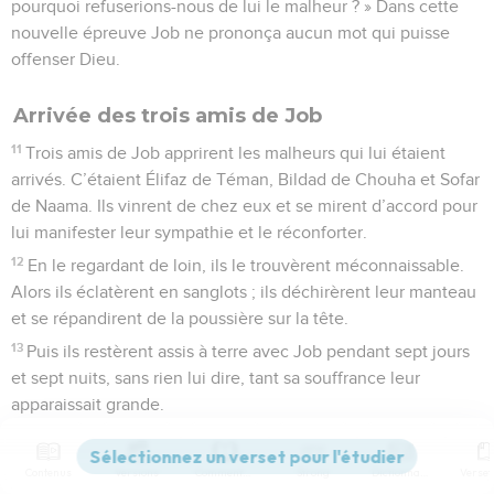
pourquoi refuserions-nous de lui le malheur ? » Dans cette
nouvelle épreuve Job ne prononça aucun mot qui puisse
offenser Dieu.
Arrivée des trois amis de Job
11
Trois amis de Job apprirent les malheurs qui lui étaient
arrivés. C’étaient Élifaz de Téman, Bildad de Chouha et Sofar
de Naama. Ils vinrent de chez eux et se mirent d’accord pour
lui manifester leur sympathie et le réconforter.
12
En le regardant de loin, ils le trouvèrent méconnaissable.
Alors ils éclatèrent en sanglots ; ils déchirèrent leur manteau
et se répandirent de la poussière sur la tête.
13
Puis ils restèrent assis à terre avec Job pendant sept jours
et sept nuits, sans rien lui dire, tant sa souffrance leur
apparaissait grande.
© Société biblique française – Bibli’O, 1997, avec autorisation. Pour vous procurer
Contenus
Versions
Commentaires
Strong
Dictionnaire
une Bible imprimée, rendez-vous sur www.editionsbiblio.fr