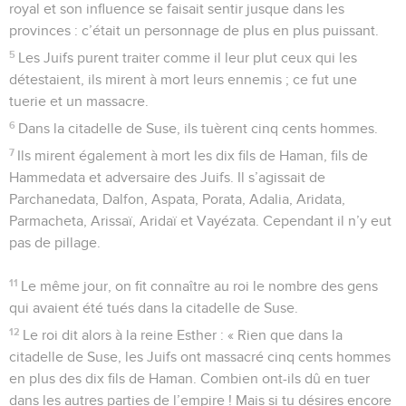
royal et son influence se faisait sentir jusque dans les
provinces : c’était un personnage de plus en plus puissant.
5
Les Juifs purent traiter comme il leur plut ceux qui les
détestaient, ils mirent à mort leurs ennemis ; ce fut une
tuerie et un massacre.
6
Dans la citadelle de Suse, ils tuèrent cinq cents hommes.
7
Ils mirent également à mort les dix fils de Haman, fils de
Hammedata et adversaire des Juifs. Il s’agissait de
Parchanedata, Dalfon, Aspata, Porata, Adalia, Aridata,
Parmacheta, Arissaï, Aridaï et Vayézata. Cependant il n’y eut
pas de pillage.
11
Le même jour, on fit connaître au roi le nombre des gens
qui avaient été tués dans la citadelle de Suse.
12
Le roi dit alors à la reine Esther : « Rien que dans la
citadelle de Suse, les Juifs ont massacré cinq cents hommes
en plus des dix fils de Haman. Combien ont-ils dû en tuer
dans les autres parties de l’empire ! Mais si tu désires encore