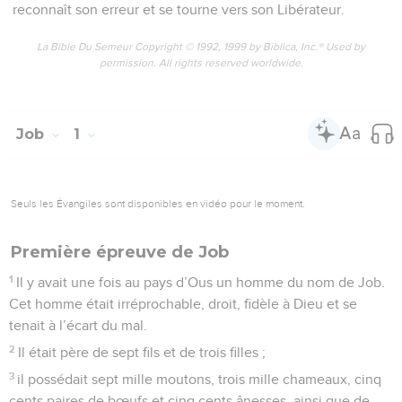
reconnaît son erreur et se tourne vers son Libérateur.
La Bible Du Semeur Copyright © 1992, 1999 by Biblica, Inc.® Used by
permission. All rights reserved worldwide.
Job
1
Seuls les Évangiles sont disponibles en vidéo pour le moment.
Première épreuve de Job
1
Il y avait une fois au pays d’Ous un homme du nom de Job.
Cet homme était irréprochable, droit, fidèle à Dieu et se
tenait à l’écart du mal.
2
Il était père de sept fils et de trois filles ;
3
il possédait sept mille moutons, trois mille chameaux, cinq
cents paires de bœufs et cinq cents ânesses, ainsi que de