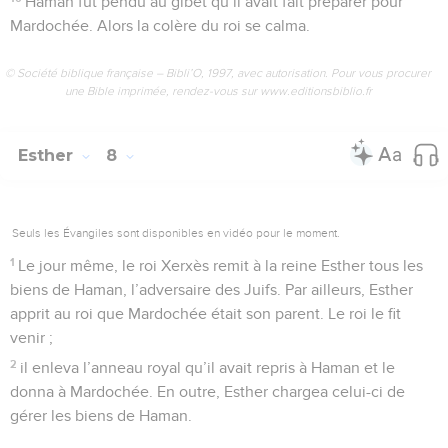
Haman fut pendu au gibet qu’il avait fait préparer pour
Mardochée. Alors la colère du roi se calma.
© Société biblique française – Bibli’O, 1997, avec autorisation. Pour vous procurer
une Bible imprimée, rendez-vous sur www.editionsbiblio.fr
Esther
8
Seuls les Évangiles sont disponibles en vidéo pour le moment.
1
Le jour même, le roi Xerxès remit à la reine Esther tous les
biens de Haman, l’adversaire des Juifs. Par ailleurs, Esther
apprit au roi que Mardochée était son parent. Le roi le fit
venir ;
2
il enleva l’anneau royal qu’il avait repris à Haman et le
donna à Mardochée. En outre, Esther chargea celui-ci de
gérer les biens de Haman.