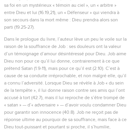
sa foi en un mystérieux « témoin au ciel », un « arbitre »
entre Dieu et lui (16.19,21), un « Défenseur » qui viendra à
son secours dans la mort même : Dieu prendra alors son
parti (19.25-27).
Dans le prologue du livre, l’auteur lève un peu le voile sur la
raison de la souffrance de Job : ses douleurs ont la valeur
d’un témoignage d’amour désintéressé pour Dieu. Job aime
Dieu non pour ce qu’il lui donne, contrairement à ce que
prétend Satan (1.9-11), mais pour ce qu’il est (2.10). C’est à
cause de sa conduite irréprochable, et non malgré elle, qu’il
a connu l’adversité. Lorsque Dieu se révèle à Job « du sein
de la tempête », il lui donne raison contre ses amis qui l’ont
accusé à tort (42.7), mais il lui reproche de s’être trompé de
« satan » — d’« adversaire » — d’avoir voulu condamner Dieu
pour garantir son innocence (40.8). Job ne reçoit pas de
réponse ultime au pourquoi de sa souffrance, mais face à ce
Dieu tout-puissant et pourtant si proche, il s’humilie,