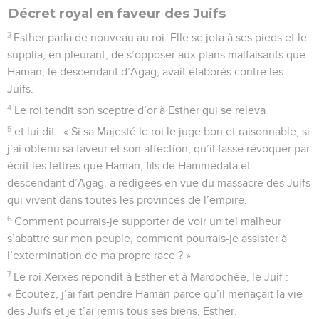
Décret royal en faveur des Juifs
3
Esther parla de nouveau au roi. Elle se jeta à ses pieds et le
supplia, en pleurant, de s’opposer aux plans malfaisants que
Haman, le descendant d’Agag, avait élaborés contre les
Juifs.
4
Le roi tendit son sceptre d’or à Esther qui se releva
5
et lui dit : « Si sa Majesté le roi le juge bon et raisonnable, si
j’ai obtenu sa faveur et son affection, qu’il fasse révoquer par
écrit les lettres que Haman, fils de Hammedata et
descendant d’Agag, a rédigées en vue du massacre des Juifs
qui vivent dans toutes les provinces de l’empire.
6
Comment pourrais-je supporter de voir un tel malheur
s’abattre sur mon peuple, comment pourrais-je assister à
l’extermination de ma propre race ? »
7
Le roi Xerxès répondit à Esther et à Mardochée, le Juif :
« Écoutez, j’ai fait pendre Haman parce qu’il menaçait la vie
des Juifs et je t’ai remis tous ses biens, Esther.