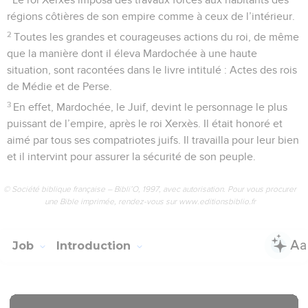
régions côtières de son empire comme à ceux de l’intérieur.
2
Toutes les grandes et courageuses actions du roi, de même
que la manière dont il éleva Mardochée à une haute
situation, sont racontées dans le livre intitulé : Actes des rois
de Médie et de Perse.
3
En effet, Mardochée, le Juif, devint le personnage le plus
puissant de l’empire, après le roi Xerxès. Il était honoré et
aimé par tous ses compatriotes juifs. Il travailla pour leur bien
et il intervint pour assurer la sécurité de son peuple.
© Société biblique française – Bibli’O, 1997, avec autorisation. Pour vous procurer
une Bible imprimée, rendez-vous sur www.editionsbiblio.fr
Job
Introduction