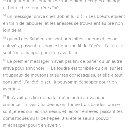
Un jour que les enfants de Job étaient occupés à manger
et boire chez leur frère aîné,
14
un messager arriva chez Job et lui dit : « Les bœufs étaient
en train de labourer, et les ânesses se trouvaient au pré non
loin de là,
15
quand des Sabéens se sont précipités sur eux et les ont
enlevés, passant tes domestiques au fil de l’épée. J’ai été le
seul à m’échapper pour t’en avertir. »
16
Le premier messager n’avait pas fini de parler qu’un autre
arriva pour annoncer : « La foudre est tombée du ciel sur les
troupeaux de moutons et sur tes domestiques, et elle a tout
consumé. J’ai été le seul à pouvoir m’échapper pour t’en
avertir. »
17
Il n’avait pas fini de parler qu’un autre arriva pour
annoncer : « Des Chaldéens ont formé trois bandes, qui se
sont jetées sur les chameaux et les ont enlevés, passant tes
domestiques au fil de l’épée. J’ai été le seul à pouvoir
m’échapper pour t’en avertir. »