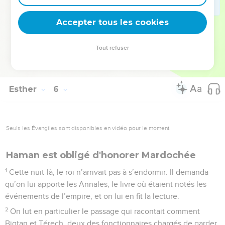
au festin en compagnie du roi. » Cette proposition plut à
Accepter tous les cookies
Haman qui fit préparer le gibet.
© Société biblique française – Bibli’O, 1997, avec autorisation. Pour vous procurer
Tout refuser
une Bible imprimée, rendez-vous sur www.editionsbiblio.fr
Esther
6
Seuls les Évangiles sont disponibles en vidéo pour le moment.
Haman est obligé d'honorer Mardochée
1
Cette nuit-là, le roi n’arrivait pas à s’endormir. Il demanda
qu’on lui apporte les Annales, le livre où étaient notés les
événements de l’empire, et on lui en fit la lecture.
2
On lut en particulier le passage qui racontait comment
Bigtan et Térech, deux des fonctionnaires chargés de garder