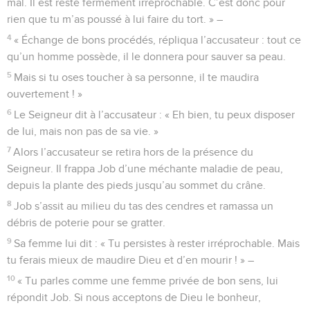
mal. Il est resté fermement irréprochable. C’est donc pour
rien que tu m’as poussé à lui faire du tort. » –
4
« Échange de bons procédés, répliqua l’accusateur : tout ce
qu’un homme possède, il le donnera pour sauver sa peau.
5
Mais si tu oses toucher à sa personne, il te maudira
ouvertement ! »
6
Le Seigneur dit à l’accusateur : « Eh bien, tu peux disposer
de lui, mais non pas de sa vie. »
7
Alors l’accusateur se retira hors de la présence du
Seigneur. Il frappa Job d’une méchante maladie de peau,
depuis la plante des pieds jusqu’au sommet du crâne.
8
Job s’assit au milieu du tas des cendres et ramassa un
débris de poterie pour se gratter.
9
Sa femme lui dit : « Tu persistes à rester irréprochable. Mais
tu ferais mieux de maudire Dieu et d’en mourir ! » –
10
« Tu parles comme une femme privée de bon sens, lui
répondit Job. Si nous acceptons de Dieu le bonheur,