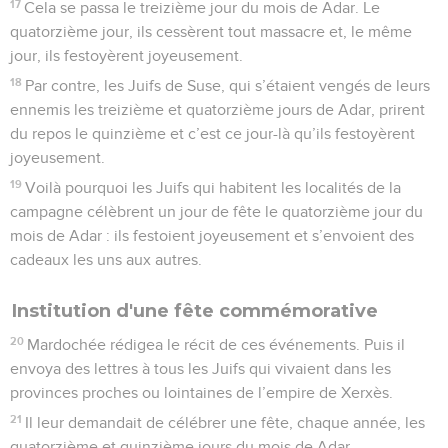
17
Cela se passa le treizième jour du mois de Adar. Le
quatorzième jour, ils cessèrent tout massacre et, le même
jour, ils festoyèrent joyeusement.
18
Par contre, les Juifs de Suse, qui s’étaient vengés de leurs
ennemis les treizième et quatorzième jours de Adar, prirent
du repos le quinzième et c’est ce jour-là qu’ils festoyèrent
joyeusement.
19
Voilà pourquoi les Juifs qui habitent les localités de la
campagne célèbrent un jour de fête le quatorzième jour du
mois de Adar : ils festoient joyeusement et s’envoient des
cadeaux les uns aux autres.
Institution d'une fête commémorative
20
Mardochée rédigea le récit de ces événements. Puis il
envoya des lettres à tous les Juifs qui vivaient dans les
provinces proches ou lointaines de l’empire de Xerxès.
21
Il leur demandait de célébrer une fête, chaque année, les
quatorzième et quinzième jours du mois de Adar.