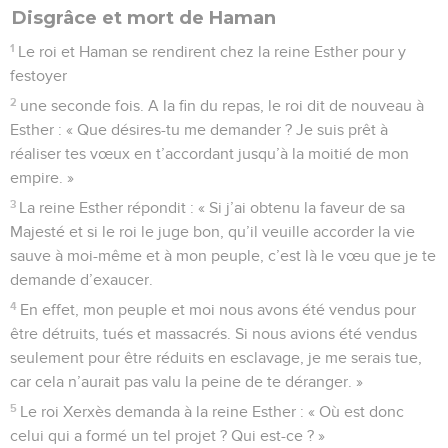
Disgrâce et mort de Haman
1
Le roi et Haman se rendirent chez la reine Esther pour y
festoyer
2
une seconde fois. A la fin du repas, le roi dit de nouveau à
Esther : « Que désires-tu me demander ? Je suis prêt à
réaliser tes vœux en t’accordant jusqu’à la moitié de mon
empire. »
3
La reine Esther répondit : « Si j’ai obtenu la faveur de sa
Majesté et si le roi le juge bon, qu’il veuille accorder la vie
sauve à moi-même et à mon peuple, c’est là le vœu que je te
demande d’exaucer.
4
En effet, mon peuple et moi nous avons été vendus pour
être détruits, tués et massacrés. Si nous avions été vendus
seulement pour être réduits en esclavage, je me serais tue,
car cela n’aurait pas valu la peine de te déranger. »
5
Le roi Xerxès demanda à la reine Esther : « Où est donc
celui qui a formé un tel projet ? Qui est-ce ? »