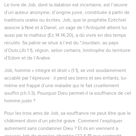
Le livre de Job, dont la datation est incertaine, est l’œuvre
d’un auteur anonyme, d’origine juive, constituée à partir de
traditions orales ou écrites. Job, que le prophète Ezéchiel
associe à Noé et à Danel, un sage de l’Antiquité atteint lui
aussi par le malheur (Ez 14.14,20), a dû vivre en des temps
reculés. Sa patrie se situe à l’est du *Jourdain, au pays
d’Outs (Jb 1.1), région, selon certains, limitrophe du territoire
d’Edom et de l’Arabie.
Job, homme « intègre et droit » (1.1), se voit soudainement
accablé par l’épreuve : il perd ses biens et ses enfants, lui-
même est frappé d’une maladie qui le fait cruellement
souffrir (ch.1-3). Pourquoi Dieu permet-il la souffrance de cet
homme juste ?
Pour les trois amis de Job, sa souffrance ne peut être que le
châtiment divin d’un péché grave. Comment l’expliquer
autrement sans condamner Dieu ? Et ils en viennent à
accuser Job de manière éhontée (22.4-11) que contredit