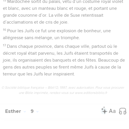
15
Mardochée sortit du palais, vêtu d’un costume royal violet
et blanc, avec un manteau blanc et rouge, et portant une
grande couronne d’or. La ville de Suse retentissait
d’acclamations et de cris de joie.
16
Pour les Juifs ce fut une explosion de bonheur, une
allégresse sans mélange, un triomphe.
17
Dans chaque province, dans chaque ville, partout où le
décret royal était parvenu, les Juifs étaient transportés de
joie, ils organisaient des banquets et des fêtes. Beaucoup de
gens des autres peuples se firent même Juifs à cause de la
terreur que les Juifs leur inspiraient.
© Société biblique française – Bibli’O, 1997, avec autorisation. Pour vous procurer
une Bible imprimée, rendez-vous sur www.editionsbiblio.fr
Esther
9