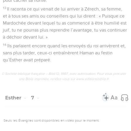
pour cacher sa honte.
13
Il raconta ce qui venait de lui arriver à Zérech, sa femme,
et à tous ses amis ou conseillers qui lui dirent : « Puisque ce
Mardochée devant lequel tu as commencé à être humilié est
juif, tu ne pourras plus reprendre l’avantage, tu vas continuer
à déchoir devant lui. »
14
Ils parlaient encore quand les envoyés du roi arrivèrent et,
sans plus tarder, ceux-ci entraînèrent Haman au festin
qu’Esther avait préparé.
© Société biblique française – Bibli’O, 1997, avec autorisation. Pour vous procurer
une Bible imprimée, rendez-vous sur www.editionsbiblio.fr
Esther
7
Seuls les Évangiles sont disponibles en vidéo pour le moment.