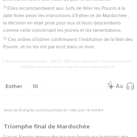
31
Elles recommandaient aux Juifs de fêter les Pourim à la
date fixée selon les instructions d’Esther et de Mardochée ;
la décision en était prise pour eux et leurs descendants
comme celle concernant les jeûnes et les lamentations.
32
Ces ordres d’Esther confirmaient l’institution de la fête des
Pourim, et on les mit par écrit dans un livre.
© Société biblique française – Bibli’O, 1997, avec autorisation. Pour vous procurer
une Bible imprimée, rendez-vous sur www.editionsbiblio.fr
Esther
10
Seuls les Évangiles sont disponibles en vidéo pour le moment.
Triomphe final de Mardochée
1
Le roi Xerxès imposa des travaux forcés aux habitants des