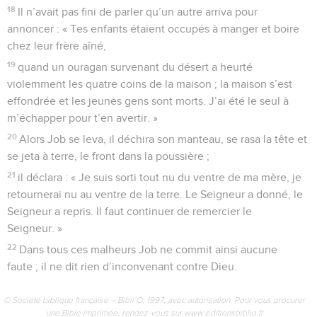
18
Il n’avait pas fini de parler qu’un autre arriva pour
annoncer : « Tes enfants étaient occupés à manger et boire
chez leur frère aîné,
19
quand un ouragan survenant du désert a heurté
violemment les quatre coins de la maison ; la maison s’est
effondrée et les jeunes gens sont morts. J’ai été le seul à
m’échapper pour t’en avertir. »
20
Alors Job se leva, il déchira son manteau, se rasa la tête et
se jeta à terre, le front dans la poussière ;
21
il déclara : « Je suis sorti tout nu du ventre de ma mère, je
retournerai nu au ventre de la terre. Le Seigneur a donné, le
Seigneur a repris. Il faut continuer de remercier le
Seigneur. »
22
Dans tous ces malheurs Job ne commit ainsi aucune
faute ; il ne dit rien d’inconvenant contre Dieu.
© Société biblique française – Bibli’O, 1997, avec autorisation. Pour vous procurer
une Bible imprimée, rendez-vous sur www.editionsbiblio.fr