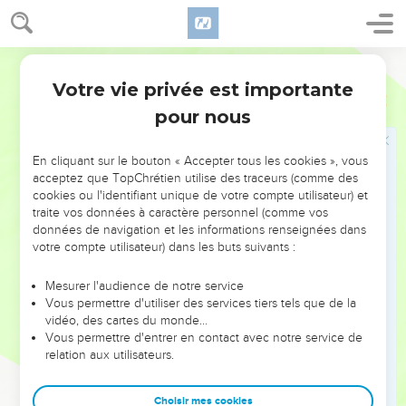
léger. Mais, à la porte du palais, il constata que Mardochée
ne se levait pas et n’avait pas le moindre mouvement de
respect à son égard ; il fut rempli de colère contre lui.
Français Courant
10
Il se domina pourtant et rentra chez lui. Il fit venir ses amis
Votre vie privée est importante
Esther
5
et sa femme, Zérech.
pour nous
11
Devant eux il se vanta de ses impressionnantes richesses,
de ses nombreux fils et des honneurs dont le roi l’avait
En cliquant sur le bouton « Accepter tous les cookies », vous
comblé en le plaçant au-dessus de tous les hauts
acceptez que TopChrétien utilise des traceurs (comme des
fonctionnaires et ministres.
cookies ou l'identifiant unique de votre compte utilisateur) et
traite vos données à caractère personnel (comme vos
12
« En plus de cela, ajouta Haman, la reine Esther m’a invité,
données de navigation et les informations renseignées dans
moi seul, à accompagner le roi au festin qu’elle a préparé
votre compte utilisateur) dans les buts suivants :
aujourd’hui. Et je suis de nouveau invité demain avec le roi.
Mesurer l'audience de notre service
13
Mais tout cela ne me donne aucun plaisir tant que je vois
Vous permettre d'utiliser des services tiers tels que de la
Mardochée, le Juif, en fonction à l’entrée du palais. »
vidéo, des cartes du monde…
Vous permettre d'entrer en contact avec notre service de
14
Alors Zérech, la femme de Haman, et tous ses amis lui
relation aux utilisateurs.
firent cette suggestion : « Fais donc préparer un gibet de
vingt-cinq mètres ; demain matin tu demanderas au roi que
Choisir mes cookies
Mardochée y soit pendu. Tu pourras alors te rendre gaiement