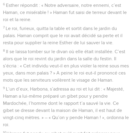
6
Esther répondit : « Notre adversaire, notre ennemi, c’est
Haman, ce misérable ! » Haman fut saisi de terreur devant le
roi et la reine.
7
Le roi, furieux, quitta la table et sortit dans le jardin du
palais. Haman comprit que le roi avait décidé sa perte et il
resta pour supplier la reine Esther de lui sauver la vie.
8
Il se laissa tomber sur le divan où elle était installée. C’est
alors que le roi revint du jardin dans la salle du festin. Il
s’écria : « Cet individu veut-il en plus violer la reine sous mes
yeux, dans mon palais ? » A peine le roi eut-il prononcé ces
mots que les serviteurs voilèrent le visage de Haman.
9
L’un d’eux, Harbona, s’adressa au roi et lui dit : « Majesté,
Haman a lui-même préparé un gibet pour y pendre
Mardochée, l’homme dont le rapport t’a sauvé la vie. Ce
gibet se dresse devant la maison de Haman, il est haut de
vingt-cinq mètres. » – « Qu’on y pende Haman ! », ordonna le
roi.
10