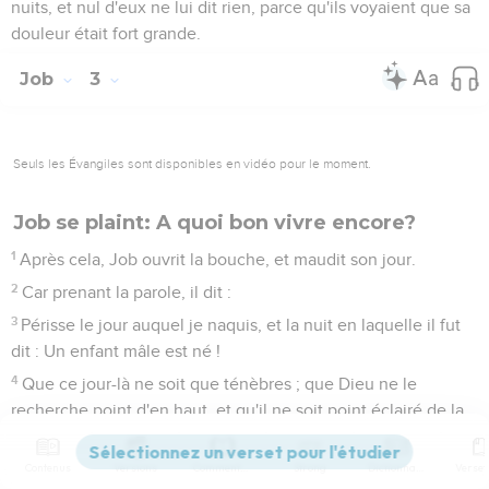
nuits, et nul d'eux ne lui dit rien, parce qu'ils voyaient que sa
douleur était fort grande.
Job
3
Seuls les Évangiles sont disponibles en vidéo pour le moment.
Job se plaint: A quoi bon vivre encore?
1
Après cela, Job ouvrit la bouche, et maudit son jour.
2
Car prenant la parole, il dit :
3
Périsse le jour auquel je naquis, et la nuit en laquelle il fut
dit : Un enfant mâle est né !
4
Que ce jour-là ne soit que ténèbres ; que Dieu ne le
recherche point d'en haut, et qu'il ne soit point éclairé de la
lumière !
5
Que les ténèbres et l'ombre de la mort le rendent souillé ;
Contenus
Versions
Commentaires
Strong
Dictionnaire