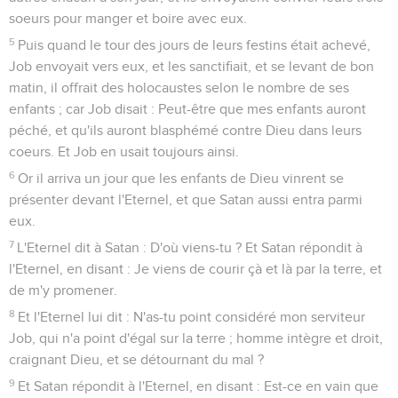
soeurs pour manger et boire avec eux.
5
Puis quand le tour des jours de leurs festins était achevé,
Job envoyait vers eux, et les sanctifiait, et se levant de bon
matin, il offrait des holocaustes selon le nombre de ses
enfants ; car Job disait : Peut-être que mes enfants auront
péché, et qu'ils auront blasphémé contre Dieu dans leurs
coeurs. Et Job en usait toujours ainsi.
6
Or il arriva un jour que les enfants de Dieu vinrent se
présenter devant l'Eternel, et que Satan aussi entra parmi
eux.
7
L'Eternel dit à Satan : D'où viens-tu ? Et Satan répondit à
l'Eternel, en disant : Je viens de courir çà et là par la terre, et
de m'y promener.
8
Et l'Eternel lui dit : N'as-tu point considéré mon serviteur
Job, qui n'a point d'égal sur la terre ; homme intègre et droit,
craignant Dieu, et se détournant du mal ?
9
Et Satan répondit à l'Eternel, en disant : Est-ce en vain que