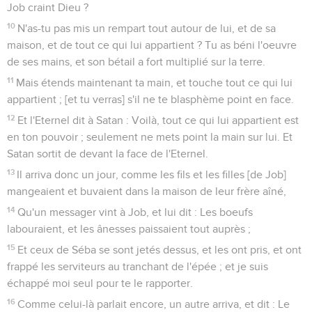
Job craint Dieu ?
10
N'as-tu pas mis un rempart tout autour de lui, et de sa
maison, et de tout ce qui lui appartient ? Tu as béni l'oeuvre
de ses mains, et son bétail a fort multiplié sur la terre.
11
Mais étends maintenant ta main, et touche tout ce qui lui
appartient ; [et tu verras] s'il ne te blasphème point en face.
12
Et l'Eternel dit à Satan : Voilà, tout ce qui lui appartient est
en ton pouvoir ; seulement ne mets point la main sur lui. Et
Satan sortit de devant la face de l'Eternel.
13
Il arriva donc un jour, comme les fils et les filles [de Job]
mangeaient et buvaient dans la maison de leur frère aîné,
14
Qu'un messager vint à Job, et lui dit : Les boeufs
labouraient, et les ânesses paissaient tout auprès ;
15
Et ceux de Séba se sont jetés dessus, et les ont pris, et ont
frappé les serviteurs au tranchant de l'épée ; et je suis
échappé moi seul pour te le rapporter.
16
Comme celui-là parlait encore, un autre arriva, et dit : Le