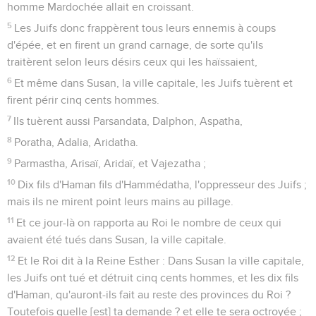
homme Mardochée allait en croissant.
5
Les Juifs donc frappèrent tous leurs ennemis à coups
d'épée, et en firent un grand carnage, de sorte qu'ils
traitèrent selon leurs désirs ceux qui les haïssaient,
6
Et même dans Susan, la ville capitale, les Juifs tuèrent et
firent périr cinq cents hommes.
7
Ils tuèrent aussi Parsandata, Dalphon, Aspatha,
8
Poratha, Adalia, Aridatha.
9
Parmastha, Arisaï, Aridaï, et Vajezatha ;
10
Dix fils d'Haman fils d'Hammédatha, l'oppresseur des Juifs ;
mais ils ne mirent point leurs mains au pillage.
11
Et ce jour-là on rapporta au Roi le nombre de ceux qui
avaient été tués dans Susan, la ville capitale.
12
Et le Roi dit à la Reine Esther : Dans Susan la ville capitale,
les Juifs ont tué et détruit cinq cents hommes, et les dix fils
d'Haman, qu'auront-ils fait au reste des provinces du Roi ?
Toutefois quelle [est] ta demande ? et elle te sera octroyée ;