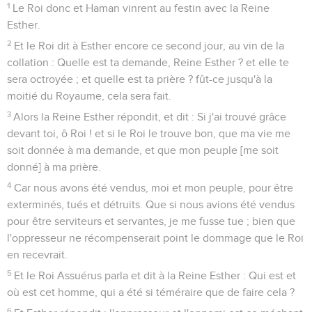
1
Le Roi donc et Haman vinrent au festin avec la Reine
Esther.
2
Et le Roi dit à Esther encore ce second jour, au vin de la
collation : Quelle est ta demande, Reine Esther ? et elle te
sera octroyée ; et quelle est ta prière ? fût-ce jusqu'à la
moitié du Royaume, cela sera fait.
3
Alors la Reine Esther répondit, et dit : Si j'ai trouvé grâce
devant toi, ô Roi ! et si le Roi le trouve bon, que ma vie me
soit donnée à ma demande, et que mon peuple [me soit
donné] à ma prière.
4
Car nous avons été vendus, moi et mon peuple, pour être
exterminés, tués et détruits. Que si nous avions été vendus
pour être serviteurs et servantes, je me fusse tue ; bien que
l'oppresseur ne récompenserait point le dommage que le Roi
en recevrait.
5
Et le Roi Assuérus parla et dit à la Reine Esther : Qui est et
où est cet homme, qui a été si téméraire que de faire cela ?
6