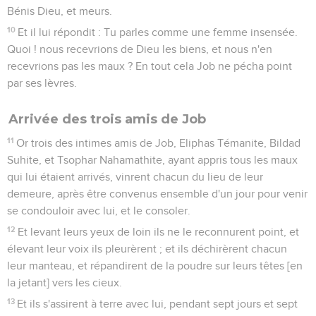
Bénis Dieu, et meurs.
10
Et il lui répondit : Tu parles comme une femme insensée.
Quoi ! nous recevrions de Dieu les biens, et nous n'en
recevrions pas les maux ? En tout cela Job ne pécha point
par ses lèvres.
Arrivée des trois amis de Job
11
Or trois des intimes amis de Job, Eliphas Témanite, Bildad
Suhite, et Tsophar Nahamathite, ayant appris tous les maux
qui lui étaient arrivés, vinrent chacun du lieu de leur
demeure, après être convenus ensemble d'un jour pour venir
se condouloir avec lui, et le consoler.
12
Et levant leurs yeux de loin ils ne le reconnurent point, et
élevant leur voix ils pleurèrent ; et ils déchirèrent chacun
leur manteau, et répandirent de la poudre sur leurs têtes [en
la jetant] vers les cieux.
13
Et ils s'assirent à terre avec lui, pendant sept jours et sept