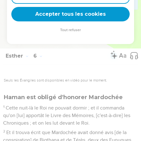
que je vois Mardochée, ce Juif, séant à la porte du Roi.
14
Alors Zérès sa femme, et tous ses amis lui répondirent :
Accepter tous les cookies
Qu'on fasse un gibet haut de cinquante coudées, et demain
au matin dis au Roi qu'on y pende Mardochée ; et va-t'en
Tout refuser
joyeux au festin avec le Roi. Et la chose plut à Haman, et il fit
faire le gibet.
Esther
6
Seuls les Évangiles sont disponibles en vidéo pour le moment.
Haman est obligé d'honorer Mardochée
1
Cette nuit-là le Roi ne pouvait dormir ; et il commanda
qu'on [lui] apportât le Livre des Mémoires, [c'est-à-dire] les
Chroniques ; et on les lut devant le Roi.
2
Et il trouva écrit que Mardochée avait donné avis [de la
conspiration] de Bigthana et de Térès, deux des Eunuques