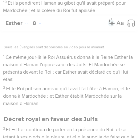
10
Et ils pendirent Haman au gibet qu'il avait préparé pour
Mardochée ; et la colère du Roi fut apaisée.
Esther
8
Seuls les Évangiles sont disponibles en vidéo pour le moment.
1
Ce même jour-là le Roi Assuérus donna à la Reine Esther la
maison d'Haman l'oppresseur des Juifs. Et Mardochée se
présenta devant le Roi ; car Esther avait déclaré ce qu'il lui
était.
2
Et le Roi prit son anneau qu'il avait fait ôter à Haman, et le
donna à Mardochée ; et Esther établit Mardochée sur la
maison d'Haman.
Décret royal en faveur des Juifs
3
Et Esther continua de parler en la présence du Roi, et se
jetant à ses pieds elle pleura, et elle le supplia de faire que la