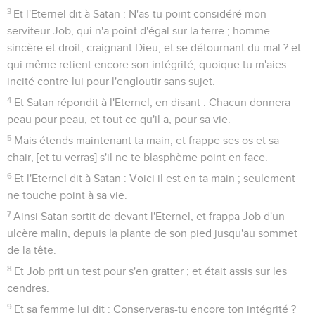
3
Et l'Eternel dit à Satan : N'as-tu point considéré mon
serviteur Job, qui n'a point d'égal sur la terre ; homme
sincère et droit, craignant Dieu, et se détournant du mal ? et
qui même retient encore son intégrité, quoique tu m'aies
incité contre lui pour l'engloutir sans sujet.
4
Et Satan répondit à l'Eternel, en disant : Chacun donnera
peau pour peau, et tout ce qu'il a, pour sa vie.
5
Mais étends maintenant ta main, et frappe ses os et sa
chair, [et tu verras] s'il ne te blasphème point en face.
6
Et l'Eternel dit à Satan : Voici il est en ta main ; seulement
ne touche point à sa vie.
7
Ainsi Satan sortit de devant l'Eternel, et frappa Job d'un
ulcère malin, depuis la plante de son pied jusqu'au sommet
de la tête.
8
Et Job prit un test pour s'en gratter ; et était assis sur les
cendres.
9
Et sa femme lui dit : Conserveras-tu encore ton intégrité ?