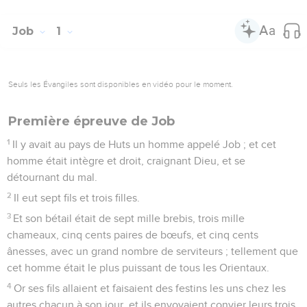
Job
1
Seuls les Évangiles sont disponibles en vidéo pour le moment.
Première épreuve de Job
1
Il y avait au pays de Huts un homme appelé Job ; et cet
homme était intègre et droit, craignant Dieu, et se
détournant du mal.
2
Il eut sept fils et trois filles.
3
Et son bétail était de sept mille brebis, trois mille
chameaux, cinq cents paires de bœufs, et cinq cents
ânesses, avec un grand nombre de serviteurs ; tellement que
cet homme était le plus puissant de tous les Orientaux.
4
Or ses fils allaient et faisaient des festins les uns chez les
autres chacun à son jour, et ils envoyaient convier leurs trois