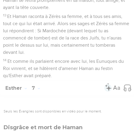
Haman se retira promptement en sa maison, tout affligé, et
ayant la tête couverte.
13
Et Haman raconta à Zérès sa femme, et à tous ses amis,
tout ce qui lui était arrivé. Alors ses sages et Zérès sa femme
lui répondirent : Si Mardochée (devant lequel tu as
commencé de tomber) est de la race des Juifs, tu n'auras
point le dessus sur lui, mais certainement tu tomberas
devant lui.
14
Et comme ils parlaient encore avec lui, les Eunuques du
Roi vinrent, et se hâtèrent d'amener Haman au festin
qu'Esther avait préparé.
Esther
7
Seuls les Évangiles sont disponibles en vidéo pour le moment.
Disgrâce et mort de Haman