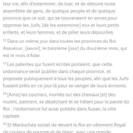
leur vie, afin d'exterminer, de tuer, et de détruire toute
assemblée de gens, de quelque peuple et de quelque
province que ce soit, qui se trouveraient en armes pour
opprimer les Juifs, [de les exterminer] eux et leurs petits
enfants, et leurs femmes, et de piller leurs dépouilles.
12
Dans un même jour dans toutes les provinces du Roi
Assuérus ; [savoir], le treizième [jour] du douzième mois, qui
est le mois d'Adar.
13
Les patentes qui furent écrites portaient, que cette
ordonnance serait publiée dans chaque province, et
proposée publiquement à tous les peuples, afin que les Juifs
fussent prêts en ce jour-là pour se venger de leurs ennemis.
14
[Ainsi] les courriers, montés sur des chevaux [et] des
mulets, partirent, se dépêchant et se hâtant pour la parole du
Roi ; l'ordonnance fut aussi publiée dans Susan, la ville
capitale.
15
Et Mardochée sortait de devant le Roi en vêtement Royal
de couleur de pourpre et de blanc, avec une grande