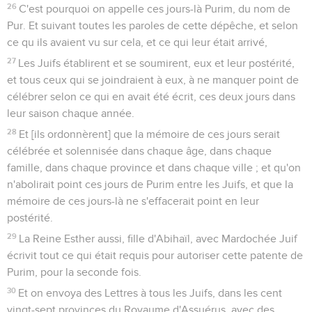
26
C'est pourquoi on appelle ces jours-là Purim, du nom de
Pur. Et suivant toutes les paroles de cette dépêche, et selon
ce qu ils avaient vu sur cela, et ce qui leur était arrivé,
27
Les Juifs établirent et se soumirent, eux et leur postérité,
et tous ceux qui se joindraient à eux, à ne manquer point de
célébrer selon ce qui en avait été écrit, ces deux jours dans
leur saison chaque année.
28
Et [ils ordonnèrent] que la mémoire de ces jours serait
célébrée et solennisée dans chaque âge, dans chaque
famille, dans chaque province et dans chaque ville ; et qu'on
n'abolirait point ces jours de Purim entre les Juifs, et que la
mémoire de ces jours-là ne s'effacerait point en leur
postérité.
29
La Reine Esther aussi, fille d'Abihaïl, avec Mardochée Juif
écrivit tout ce qui était requis pour autoriser cette patente de
Purim, pour la seconde fois.
30
Et on envoya des Lettres à tous les Juifs, dans les cent
vingt-sept provinces du Royaume d'Assuérus, avec des