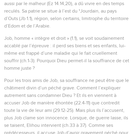
aussi par le malheur (Ez 14.14,20), a dû vivre en des temps
reculés. Sa patrie se situe à l’est du *Jourdain, au pays
d’Outs (Jb 1.1), région, selon certains, limitrophe du territoire
d’Edom et de l’Arabie.
Job, homme « intègre et droit » (1.1), se voit soudainement
accablé par l’épreuve : il perd ses biens et ses enfants, lui-
même est frappé d’une maladie qui le fait cruellement
souffrir (ch.1-3). Pourquoi Dieu permet-il la souffrance de cet
homme juste ?
Pour les trois amis de Job, sa souffrance ne peut être que le
châtiment divin d’un péché grave. Comment l’expliquer
autrement sans condamner Dieu ? Et ils en viennent à
accuser Job de manière éhontée (22.4-11) que contredit
toute la vie de leur ami (29.12-25). Mais plus ils l’accusent,
plus Job clame son innocence. Lorsque, de guerre lasse, ils
se taisent, Elihou intervient (ch.33 à 37). Comme ses
prédécesseurs, il accuse Job d’avoir gravement péché pour