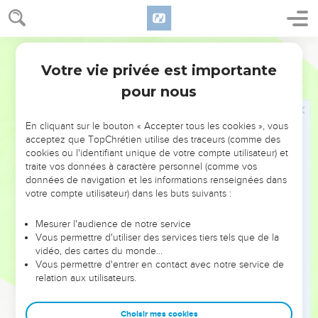
ferai demain selon la parole du Roi.
Haman prépare un gibet pour Mardochée
Martin
Votre vie privée est importante
9
Et Haman sortit en ce jour-là, joyeux et le coeur gai. Mais
Esther
5
sitôt qu'il eut vu à la porte du Roi Mardochée, qui ne se leva
pour nous
point, et ne se remua point pour lui, Haman fut rempli de
colère contre Mardochée.
En cliquant sur le bouton « Accepter tous les cookies », vous
acceptez que TopChrétien utilise des traceurs (comme des
10
Toutefois Haman se fit violence, et vint en sa maison ; puis
cookies ou l'identifiant unique de votre compte utilisateur) et
il envoya quérir ses amis, et Zérès sa femme.
traite vos données à caractère personnel (comme vos
11
Alors Haman leur raconta la gloire de ses richesses, et
données de navigation et les informations renseignées dans
votre compte utilisateur) dans les buts suivants :
l'excellence de ses enfants, et toutes les choses dans
lesquelles le Roi l'avait agrandi, et comment il l'avait élevé
Mesurer l'audience de notre service
par-dessus les principaux Seigneurs et Serviteurs du Roi.
Vous permettre d'utiliser des services tiers tels que de la
12
vidéo, des cartes du monde…
Puis Haman dit : Et même la Reine Esther n'a fait venir que
Vous permettre d'entrer en contact avec notre service de
moi avec le Roi au festin qu'elle a fait, et je suis encore
relation aux utilisateurs.
demain convié par elle avec le Roi.
13
Mais tout cela ne me sert de rien, pendant tout le temps
Choisir mes cookies