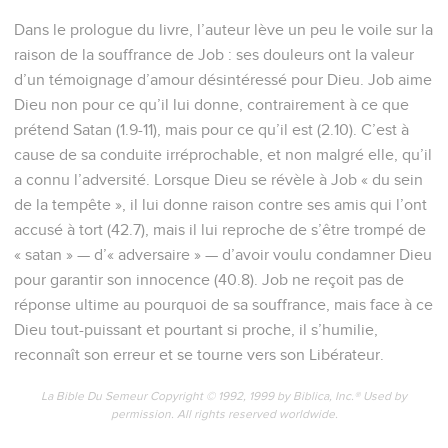
Dans le prologue du livre, l’auteur lève un peu le voile sur la
raison de la souffrance de Job : ses douleurs ont la valeur
d’un témoignage d’amour désintéressé pour Dieu. Job aime
Dieu non pour ce qu’il lui donne, contrairement à ce que
prétend Satan (1.9-11), mais pour ce qu’il est (2.10). C’est à
cause de sa conduite irréprochable, et non malgré elle, qu’il
a connu l’adversité. Lorsque Dieu se révèle à Job « du sein
de la tempête », il lui donne raison contre ses amis qui l’ont
accusé à tort (42.7), mais il lui reproche de s’être trompé de
« satan » — d’« adversaire » — d’avoir voulu condamner Dieu
pour garantir son innocence (40.8). Job ne reçoit pas de
réponse ultime au pourquoi de sa souffrance, mais face à ce
Dieu tout-puissant et pourtant si proche, il s’humilie,
reconnaît son erreur et se tourne vers son Libérateur.
La Bible Du Semeur Copyright © 1992, 1999 by Biblica, Inc.® Used by
permission. All rights reserved worldwide.