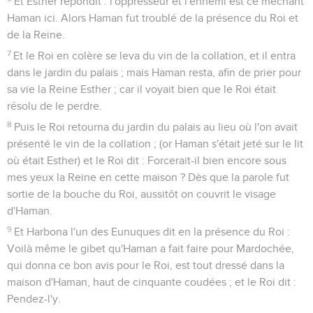
Et Esther répondit : l'oppresseur et l'ennemi est ce méchant
Haman ici. Alors Haman fut troublé de la présence du Roi et
de la Reine.
7
Et le Roi en colère se leva du vin de la collation, et il entra
dans le jardin du palais ; mais Haman resta, afin de prier pour
sa vie la Reine Esther ; car il voyait bien que le Roi était
résolu de le perdre.
8
Puis le Roi retourna du jardin du palais au lieu où l'on avait
présenté le vin de la collation ; (or Haman s'était jeté sur le lit
où était Esther) et le Roi dit : Forcerait-il bien encore sous
mes yeux la Reine en cette maison ? Dès que la parole fut
sortie de la bouche du Roi, aussitôt on couvrit le visage
d'Haman.
9
Et Harbona l'un des Eunuques dit en la présence du Roi :
Voilà même le gibet qu'Haman a fait faire pour Mardochée,
qui donna ce bon avis pour le Roi, est tout dressé dans la
maison d'Haman, haut de cinquante coudées ; et le Roi dit :
Pendez-l'y.