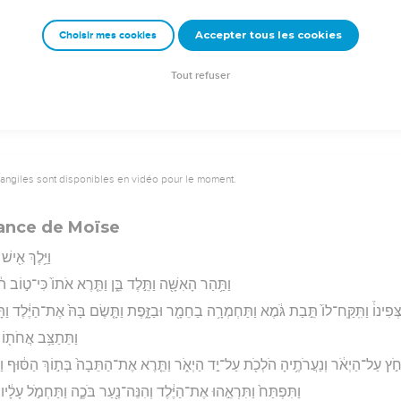
וַיְצַ֣ו פַּרְעֹ֔ה לְכָל־עַמּ֖וֹ לֵאמֹ֑ר כָּל־הַבֵּ֣ן הַיִּלּ֗וֹד הַיְאֹ֙רָה֙ 
Accepter tous les cookies
Choisir mes cookies
rad Codex - tanach.us --- Grec : © 2010 by the Society of Biblical Literature and Log
Tout refuser
vangiles sont disponibles en vidéo pour le moment.
fance de Moïse
וַיֵּ֥לֶךְ אִ֖יש
וַתַּ֥הַר הָאִשָּׁ֖ה וַתֵּ֣לֶד בֵּ֑ן וַתֵּ֤רֶא אֹתוֹ֙ כִּי־ט֣וֹב ה֔ו
ְפִינוֹ֒ וַתִּֽקַּֽח־לוֹ֙ תֵּ֣בַת גֹּ֔מֶא וַתַּחְמְרָ֥ה בַחֵמָ֖ר וּבַזָּ֑פֶת וַתָּ֤שֶׂם בָּהּ֙ אֶת־הַיֶּ֔לֶד וַ
וַתֵּתַצַּ֥ב אֲחֹת֖וֹ
חֹ֣ץ עַל־הַיְאֹ֔ר וְנַעֲרֹתֶ֥יהָ הֹלְכֹ֖ת עַל־יַ֣ד הַיְאֹ֑ר וַתֵּ֤רֶא אֶת־הַתֵּבָה֙ בְּת֣וֹךְ הַסּ֔וּף וַ
וַתִּפְתַּח֙ וַתִּרְאֵ֣הוּ אֶת־הַיֶּ֔לֶד וְהִנֵּה־נַ֖עַר בֹּכֶ֑ה וַתַּחְמֹ֣ל עָלָ֔יו 