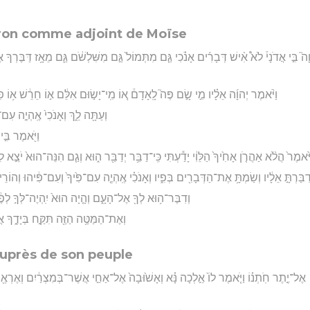
ron comme adjoint de Moïse
 בִּ֣י אֲדֹנָי֒ לֹא֩ אִ֨ישׁ דְּבָרִ֜ים אָנֹ֗כִי גַּ֤ם מִתְּמוֹל֙ גַּ֣ם מִשִּׁלְשֹׁ֔ם גַּ֛ם מֵאָ֥ז דַּבֶּרְךָ א
וַיֹּ֨אמֶר יְהוָ֜ה אֵלָ֗יו מִ֣י שָׂ֣ם פֶּה֮ לָֽאָדָם֒ א֚וֹ מִֽי־יָשׂ֣וּם אִלֵּ֔ם א֣וֹ חֵרֵ֔שׁ א֥וֹ פִקּ
וְעַתָּ֖ה לֵ֑ךְ וְאָנֹכִי֙ אֶֽהְיֶ֣ה עִם־
וַיֹּ֖אמֶר בִּ֣
ֹּ֙אמֶר֙ הֲלֹ֨א אַהֲרֹ֤ן אָחִ֙יךָ֙ הַלֵּוִ֔י יָדַ֕עְתִּי כִּֽי־דַבֵּ֥ר יְדַבֵּ֖ר ה֑וּא וְגַ֤ם הִנֵּה־הוּא֙ יֹצֵ֣א לִ
דִבַּרְתָּ֣ אֵלָ֔יו וְשַׂמְתָּ֥ אֶת־הַדְּבָרִ֖ים בְּפִ֑יו וְאָנֹכִ֗י אֶֽהְיֶ֤ה עִם־פִּ֙יךָ֙ וְעִם־פִּ֔יהוּ וְהוֹר
וְדִבֶּר־ה֥וּא לְךָ֖ אֶל־הָעָ֑ם וְהָ֤יָה הוּא֙ יִֽהְיֶה־לְּךָ֣ לְפֶ֔
וְאֶת־הַמַּטֶּ֥ה הַזֶּ֖ה תִּקַּ֣ח בְּיָדֶ֑ךָ
uprès de son peuple
ָב ׀ אֶל־יֶ֣תֶר חֹֽתְנ֗וֹ וַיֹּ֤אמֶר לוֹ֙ אֵ֣לְכָה נָּ֗א וְאָשׁ֙וּבָה֙ אֶל־אַחַ֣י אֲשֶׁר־בְּמִצְרַ֔יִם וְאֶרְאֶ֖