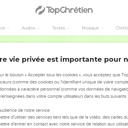
וַיֹּ֖אמֶר אֶל־עַמּ֑וֹ הִנֵּ֗ה עַ֚ם בְּנ
ְחַכְּמָ֖ה ל֑וֹ פֶּן־יִרְבֶּ֗ה וְהָיָ֞ה כִּֽי־תִקְרֶ֤אנָה מִלְחָמָה֙ וְנוֹסַ֤ף גַּם־הוּא֙ עַל־שֹׂ֣נְאֵ֔ינוּ ו
וַיָּשִׂ֤ימוּ עָלָיו֙ שָׂרֵ֣י מִסִּ֔ים לְמַ֥עַן עַנֹּת֖וֹ בְּסִבְלֹתָ֑ם וַיִּ֜בֶן עָרֵ֤י מִסְכְּנוֹת֙ 
éos
Audios
Textes
Musique
Chrét
וְכַאֲשֶׁר֙ יְעַנּ֣וּ אֹת֔וֹ כֵּ֥ן יִרְבֶּ֖ה וְכֵ֣ן יִפ
וַיַּעֲבִ֧דוּ מִצ
Hébreu / Grec - Texte original
ת־חַיֵּיהֶ֜ם בַּעֲבֹדָ֣ה קָשָׁ֗ה בְּחֹ֙מֶר֙ וּבִלְבֵנִ֔ים וּבְכָל־עֲבֹדָ֖ה בַּשָּׂדֶ֑ה אֵ֚ת כָּל־עֲבֹ֣דָת
re vie privée est importante pour 
ute les Israélites
וַיֹּ֙אמֶר֙ מֶ֣לֶךְ מִצְרַ֔יִם לַֽמְיַלְּדֹ֖ת הָֽעִבְרִיֹּ֑ת אֲשֶׁ֨ר שֵׁ֤ם הָֽאַחַת֙
sur le bouton « Accepter tous les cookies », vous acceptez que T
וַיֹּ֗אמֶר בְּיַלֶּדְכֶן֙ אֶת־הָֽעִבְרִיּ֔וֹת וּרְאִיתֶ֖ן עַל־הָאָבְנָ֑יִם אִם־בֵּ֥ן הוּא֙ וַהֲמִ
traceurs (comme des cookies ou l'identifiant unique de votre compte 
וַתִּירֶ֤אןָ הַֽמְיַלְּדֹת֙ אֶת־הָ֣אֱלֹהִ֔ים וְלֹ֣א עָשׂ֔וּ כַּאֲשֶׁ֛ר דִּבֶּ֥ר אֲלֵיהֶ֖ן מֶ֣לֶךְ מ
s données à caractère personnel (comme vos données de navigatio
 renseignées dans votre compte utilisateur) dans les buts suivants 
וַיִּקְרָ֤א מֶֽלֶךְ־מִצְרַ֙יִם֙ לַֽמְיַלְּדֹ֔ת וַיֹּ֣אמֶר לָהֶ֔ן מַדּ֥וּעַ עֲשִׂיתֶ֖ן הַדָּב
 הַֽמְיַלְּדֹת֙ אֶל־פַּרְעֹ֔ה כִּ֣י לֹ֧א כַנָּשִׁ֛ים הַמִּצְרִיֹּ֖ת הָֽעִבְרִיֹּ֑ת כִּֽי־חָי֣וֹת הֵ֔נָּה בְּטֶ֨רֶם ת
audience de notre service
וַיֵּ֥יטֶב אֱלֹהִ֖ים לַֽמְיַלְּ
ttre d'utiliser des services tiers tels que de la vidéo, des cartes
וַיְהִ֕י כִּֽי־יָֽרְא֥וּ הַֽמְיַלְּדֹ֖ת א
ttre d'entrer en contact avec notre service de relation aux utilisat