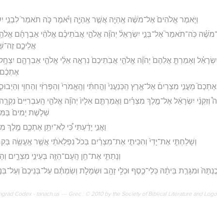
וַיֹּ֤אמֶר אֱלֹהִים֙ אֶל־מֹשֶׁ֔ה אֶֽהְיֶ֖ה אֲשֶׁ֣ר אֶֽהְיֶ֑ה וַיֹּ֗אמֶר כֹּ֤ה תֹאמַר֙ לִבְנֵ֣י יִשְׂ
ֹשֶׁ֗ה כֹּֽה־תֹאמַר֮ אֶל־בְּנֵ֣י יִשְׂרָאֵל֒ יְהוָ֞ה אֱלֹהֵ֣י אֲבֹתֵיכֶ֗ם אֱלֹהֵ֨י אַבְרָהָ֜ם אֱלֹהֵ֥י י
אֲלֵיכֶ֑ם זֶה־שְּׁמ
 יִשְׂרָאֵ֗ל וְאָמַרְתָּ֤ אֲלֵהֶם֙ יְהוָ֞ה אֱלֹהֵ֤י אֲבֹֽתֵיכֶם֙ נִרְאָ֣ה אֵלַ֔י אֱלֹהֵ֧י אַבְרָהָ֛ם יִצְחָ֥ק 
אֶתְכֶ֔ם ו
תְכֶם֮ מֵעֳנִ֣י מִצְרַיִם֒ אֶל־אֶ֤רֶץ הַֽכְּנַעֲנִי֙ וְהַ֣חִתִּ֔י וְהָֽאֱמֹרִי֙ וְהַפְּרִזִּ֔י וְהַחִוִּ֖י וְהַיְבו
֩ וְזִקְנֵ֨י יִשְׂרָאֵ֜ל אֶל־מֶ֣לֶךְ מִצְרַ֗יִם וַאֲמַרְתֶּ֤ם אֵלָיו֙ יְהוָ֞ה אֱלֹהֵ֤י הָֽעִבְרִיִּים֙ נִקְרָ֣ה עָ
שְׁלֹ֤שֶׁת יָמִים֙ בַּמִּדְ
וַאֲנִ֣י יָדַ֔עְתִּי כִּ֠י לֹֽא־יִתֵּ֥ן אֶתְכֶ֛ם מֶ֥לֶךְ מִ
וְשָׁלַחְתִּ֤י אֶת־יָדִי֙ וְהִכֵּיתִ֣י אֶת־מִצְרַ֔יִם בְּכֹל֙ נִפְלְאֹתַ֔י אֲשֶׁ֥ר אֶֽעֱשֶׂ֖ה בְּקִרְב
וְנָתַתִּ֛י אֶת־חֵ֥ן הָֽעָם־הַזֶּ֖ה בְּעֵינֵ֣י מִצְרָ֑יִם וְהָיָ
ֶנְתָּהּ֙ וּמִגָּרַ֣ת בֵּיתָ֔הּ כְּלֵי־כֶ֛סֶף וּכְלֵ֥י זָהָ֖ב וּשְׂמָלֹ֑ת וְשַׂמְתֶּ֗ם עַל־בְּנֵיכֶם֙ וְעַל־בְּנ
rad Codex - tanach.us --- Grec : © 2010 by the Society of Biblical Literature and Log