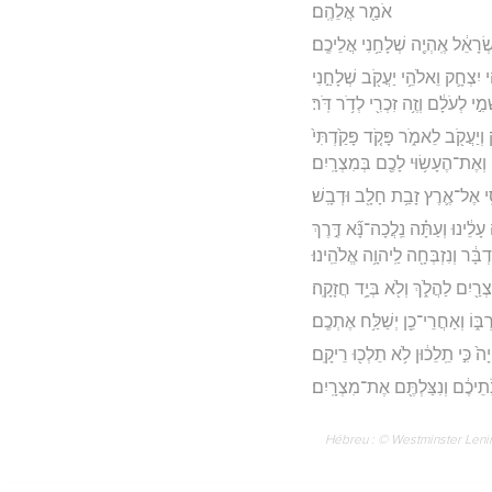
אֹמַ֖ר אֲלֵהֶֽם׃
רָאֵ֔ל אֶֽהְיֶ֖ה שְׁלָחַ֥נִי אֲלֵיכֶֽם׃
ִצְחָ֛ק וֵאלֹהֵ֥י יַעֲקֹ֖ב שְׁלָחַ֣נִי
ִ֣י לְעֹלָ֔ם וְזֶ֥ה זִכְרִ֖י לְדֹ֥ר דֹּֽר׃
וְיַעֲקֹ֖ב לֵאמֹ֑ר פָּקֹ֤ד פָּקַ֙דְתִּי֙
ְאֶת־הֶעָשׂ֥וּי לָכֶ֖ם בְּמִצְרָֽיִם׃
ּסִ֑י אֶל־אֶ֛רֶץ זָבַ֥ת חָלָ֖ב וּדְבָֽשׁ׃
לֵ֔ינוּ וְעַתָּ֗ה נֵֽלֲכָה־נָּ֞א דֶּ֣רֶךְ
בָּ֔ר וְנִזְבְּחָ֖ה לַֽיהוָ֥ה אֱלֹהֵֽינוּ׃
צְרַ֖יִם לַהֲלֹ֑ךְ וְלֹ֖א בְּיָ֥ד חֲזָקָֽה׃
ּ֑וֹ וְאַחֲרֵי־כֵ֖ן יְשַׁלַּ֥ח אֶתְכֶֽם׃
ה֙ כִּ֣י תֵֽלֵכ֔וּן לֹ֥א תֵלְכ֖וּ רֵיקָֽם׃
ֹ֣תֵיכֶ֔ם וְנִצַּלְתֶּ֖ם אֶת־מִצְרָֽיִם׃
Hébreu : © Westminster Lening