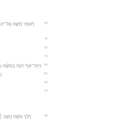
10
וַיֹּ֨אמֶר מֹשֶׁ֣ה אֶל־יְהוָה֮
11
12
13
14
וַיִּֽחַר־אַ֨ף יְהוָ֜ה בְּמֹשֶׁ֗ה וַי
15
וְ
16
17
18
וַיֵּ֨לֶךְ מֹשֶׁ֜ה וַיָּ֣שׁ