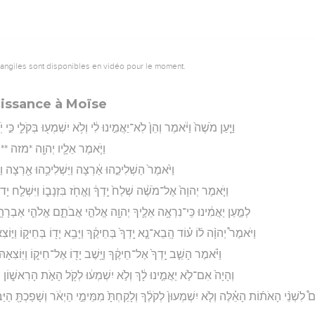
vangiles sont disponibles en vidéo pour le moment.
uissance à Moïse
וַיַּ֤עַן מֹשֶׁה֙ וַיֹּ֔אמֶר וְהֵן֙ לֹֽא־יַאֲמִ֣ינוּ לִ֔י וְלֹ֥א יִשְׁמְע֖וּ בְּקֹלִ֑י כִּ֣
וַיֹּ֧אמֶר אֵלָ֛יו יְהוָ֖ה *מזה **מַ
וַיֹּ֙אמֶר֙ הַשְׁלִיכֵ֣הוּ אַ֔רְצָה וַיַּשְׁלִיכֵ֥הוּ אַ֖רְצָה וַיְ
וַיֹּ֤אמֶר יְהוָה֙ אֶל־מֹשֶׁ֔ה שְׁלַח֙ יָֽדְךָ֔ וֶאֱחֹ֖ז בִּזְנָב֑וֹ וַיִּשְׁלַ֤ח יָדוֹ֙ וַי
לְמַ֣עַן יַאֲמִ֔ינוּ כִּֽי־נִרְאָ֥ה אֵלֶ֛יךָ יְהוָ֖ה אֱלֹהֵ֣י אֲבֹתָ֑ם אֱלֹהֵ֧י אַבְרָהָ
וַיֹּאמֶר֩ יְהוָ֨ה ל֜וֹ ע֗וֹד הָֽבֵא־נָ֤א יָֽדְךָ֙ בְּחֵיקֶ֔ךָ וַיָּבֵ֥א יָד֖וֹ בְּחֵיק֑וֹ וַיּ֣וֹצִא
וַיֹּ֗אמֶר הָשֵׁ֤ב יָֽדְךָ֙ אֶל־חֵיקֶ֔ךָ וַיָּ֥שֶׁב יָד֖וֹ אֶל־חֵיק֑וֹ וַיּֽוֹצִאָהּ
וְהָיָה֙ אִם־לֹ֣א יַאֲמִ֣ינוּ לָ֔ךְ וְלֹ֣א יִשְׁמְע֔וּ לְקֹ֖ל הָאֹ֣ת הָרִאשׁ֑וֹן ו
 לִשְׁנֵ֨י הָאֹת֜וֹת הָאֵ֗לֶּה וְלֹ֤א יִשְׁמְעוּן֙ לְקֹלֶ֔ךָ וְלָקַחְתָּ֙ מִמֵּימֵ֣י הַיְאֹ֔ר וְשָׁפַכְתָּ֖ הַיַּבָּ