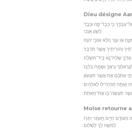
Dieu désigne Aa
ֶל־עַבְדֶּ֑ךָ כִּ֧י כְבַד־פֶּ֛ה וּכְבַ֥ד
לָשׁ֖וֹן אָנֹֽכִי׃
ֵ֖חַ א֣וֹ עִוֵּ֑ר הֲלֹ֥א אָנֹכִ֖י יְהוָֽה׃
פִּ֔יךָ וְהוֹרֵיתִ֖יךָ אֲשֶׁ֥ר תְּדַבֵּֽר׃
י אֲדֹנָ֑י שְֽׁלַֽח־נָ֖א בְּיַד־תִּשְׁלָֽח׃
קְרָאתֶ֔ךָ וְרָאֲךָ֖ וְשָׂמַ֥ח בְּלִבּֽוֹ׃
ֵיתִ֣י אֶתְכֶ֔ם אֵ֖ת אֲשֶׁ֥ר תַּעֲשֽׂוּן׃
ה וְאַתָּ֖ה תִּֽהְיֶה־לּ֥וֹ לֵֽאלֹהִֽים׃
 אֲשֶׁ֥ר תַּעֲשֶׂה־בּ֖וֹ אֶת־הָאֹתֹֽת׃
Moïse retourne a
ה הַעוֹדָ֣ם חַיִּ֑ים וַיֹּ֧אמֶר יִתְר֛וֹ
לְמֹשֶׁ֖ה לֵ֥ךְ לְשָׁלֽוֹם׃