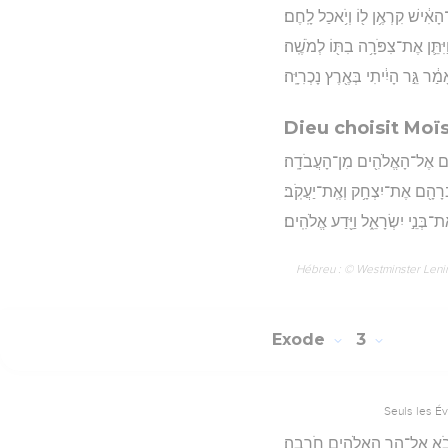
ת־הָאִ֔ישׁ קִרְאֶ֥ן ל֖וֹ וְיֹ֥אכַל לָֽחֶם׃
ִתֵּ֛ן אֶת־צִפֹּרָ֥ה בִתּ֖וֹ לְמֹשֶֽׁה׃
ָמַ֔ר גֵּ֣ר הָיִ֔יתִי בְּאֶ֖רֶץ נָכְרִיָּֽה׃
Dieu choisit Moïs
ַוְעָתָ֛ם אֶל־הָאֱלֹהִ֖ים מִן־הָעֲבֹדָֽה׃
ְרָהָ֖ם אֶת־יִצְחָ֥ק וְאֶֽת־יַעֲקֹֽב׃
ת־בְּנֵ֣י יִשְׂרָאֵ֑ל וַיֵּ֖דַע אֱלֹהִֽים׃
Hébreu : © Westminster Lening
Exode
3
Seuls les É
ַיָּבֹ֛א אֶל־הַ֥ר הָאֱלֹהִ֖ים חֹרֵֽבָה׃