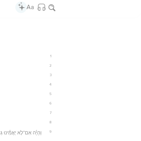
1
2
3
4
5
6
7
8
9
וְהָיָ֡ה אִם־לֹ֣א יַאֲמִ֡ינוּ גַּם֩