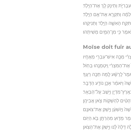
רִיֹּ֑ת וְתֵינִ֥ק לָ֖ךְ אֶת־הַיָּֽלֶד׃
עַלְמָ֔ה וַתִּקְרָ֖א אֶת־אֵ֥ם הַיָּֽלֶד׃
קַּ֧ח הָאִשָּׁ֛ה הַיֶּ֖לֶד וַתְּנִיקֵֽהוּ׃
תֹּ֕אמֶר כִּ֥י מִן־הַמַּ֖יִם מְשִׁיתִֽהוּ׃
Moïse doit fuir 
ִצְרִ֔י מַכֶּ֥ה אִישׁ־עִבְרִ֖י מֵאֶחָֽיו׃
ַךְ֙ אֶת־הַמִּצְרִ֔י וַֽיִּטְמְנֵ֖הוּ בַּחֽוֹל׃
ֹּ֙אמֶר֙ לָֽרָשָׁ֔ע לָ֥מָּה תַכֶּ֖ה רֵעֶֽךָ׃
ֶׁה֙ וַיֹּאמַ֔ר אָכֵ֖ן נוֹדַ֥ע הַדָּבָֽר׃
ֶֽרֶץ־מִדְיָ֖ן וַיֵּ֥שֶׁב עַֽל־הַבְּאֵֽר׃
֣רְהָטִ֔ים לְהַשְׁק֖וֹת צֹ֥אן אֲבִיהֶֽן׃
ֶׁה֙ וַיּ֣וֹשִׁעָ֔ן וַיַּ֖שְׁקְ אֶת־צֹאנָֽם׃
ֶר מַדּ֛וּעַ מִהַרְתֶּ֥ן בֹּ֖א הַיּֽוֹם׃
֤ה דָלָה֙ לָ֔נוּ וַיַּ֖שְׁקְ אֶת־הַצֹּֽאן׃