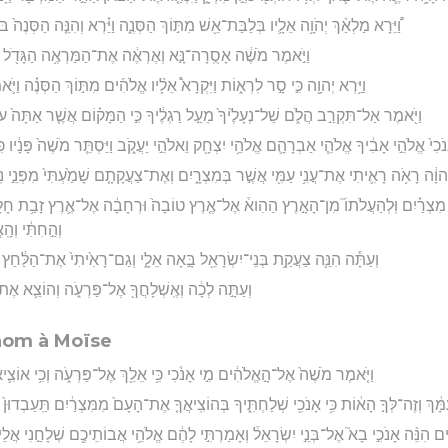
וַ֠יֵּרָא מַלְאַ֨ךְ יְהֹוָ֥ה אֵלָ֛יו בְּלַבַּת־אֵ֖שׁ מִתּ֣וֹךְ הַסְּנֶ֑ה וַיַּ֗רְא וְהִנֵּ֤ה הַסְּנֶה֙ בֹּעֵ
וַיֹּ֣אמֶר מֹשֶׁ֔ה אָסֻֽרָה־נָּ֣א וְאֶרְאֶ֔ה אֶת־הַמַּרְאֶ֥ה הַגָּדֹ֖ל הַז
וַיַּ֥רְא יְהוָ֖ה כִּ֣י סָ֣ר לִרְא֑וֹת וַיִּקְרָא֩ אֵלָ֨יו אֱלֹהִ֜ים מִתּ֣וֹךְ הַסְּנֶ֗ה וַיֹּ֛
וַיֹּ֖אמֶר אַל־תִּקְרַ֣ב הֲלֹ֑ם שַׁל־נְעָלֶ֙יךָ֙ מֵעַ֣ל רַגְלֶ֔יךָ כִּ֣י הַמָּק֗וֹם אֲשֶׁ֤ר אַתָּה֙ 
נֹכִי֙ אֱלֹהֵ֣י אָבִ֔יךָ אֱלֹהֵ֧י אַבְרָהָ֛ם אֱלֹהֵ֥י יִצְחָ֖ק וֵאלֹהֵ֣י יַעֲקֹ֑ב וַיַּסְתֵּ֤ר מֹשֶׁה֙ פָּנָ֔יו 
ְהוָ֔ה רָאֹ֥ה רָאִ֛יתִי אֶת־עֳנִ֥י עַמִּ֖י אֲשֶׁ֣ר בְּמִצְרָ֑יִם וְאֶת־צַעֲקָתָ֤ם שָׁמַ֙עְתִּי֙ מִפְּנֵ֣י נֹֽגְש
֣ד מִצְרַ֗יִם וּֽלְהַעֲלֹתוֹ֮ מִן־הָאָ֣רֶץ הַהִוא֒ אֶל־אֶ֤רֶץ טוֹבָה֙ וּרְחָבָ֔ה אֶל־אֶ֛רֶץ זָבַ֥ת חָלָ֖
וְהַ֣חִתִּ֔י וְהָֽא
וְעַתָּ֕ה הִנֵּ֛ה צַעֲקַ֥ת בְּנֵי־יִשְׂרָאֵ֖ל בָּ֣אָה אֵלָ֑י וְגַם־רָאִ֙יתִי֙ אֶת־הַלַּ֔חַ
וְעַתָּ֣ה לְכָ֔ה וְאֶֽשְׁלָחֲךָ֖ אֶל־פַּרְעֹ֑ה וְהוֹצֵ֛א אֶת־ע
nom à Moïse
וַיֹּ֤אמֶר מֹשֶׁה֙ אֶל־הָ֣אֱלֹהִ֔ים מִ֣י אָנֹ֔כִי כִּ֥י אֵלֵ֖ךְ אֶל־פַּרְעֹ֑ה וְכִ֥י אוֹצִ֛י
 עִמָּ֔ךְ וְזֶה־לְּךָ֣ הָא֔וֹת כִּ֥י אָנֹכִ֖י שְׁלַחְתִּ֑יךָ בְּהוֹצִֽיאֲךָ֤ אֶת־הָעָם֙ מִמִּצְרַ֔יִם תַּֽעַבְדו
ם הִנֵּ֨ה אָנֹכִ֣י בָא֮ אֶל־בְּנֵ֣י יִשְׂרָאֵל֒ וְאָמַרְתִּ֣י לָהֶ֔ם אֱלֹהֵ֥י אֲבוֹתֵיכֶ֖ם שְׁלָחַ֣נִי אֲלֵ