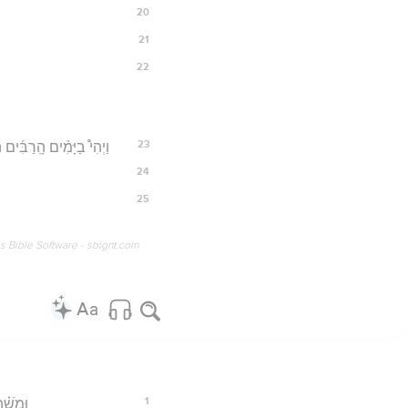
20
21
22
23
וַיְהִי֩ בַיָּמִ֨ים הָֽרַבִּ֜ים
24
25
os Bible Software - sblgnt.com
1
וּמֹשֶׁ֗