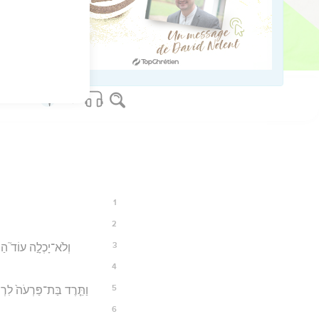
22
os Bible Software - sblgnt.com
1
2
3
וְלֹא־יָכְלָ֣ה עוֹד֮ הַצּ
4
5
וַתֵּ֤רֶד בַּת־פַּרְעֹה֙ לִרְ
6