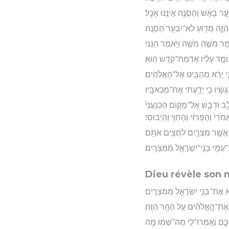
֣ר בָּאֵ֔שׁ וְהַסְּנֶ֖ה אֵינֶ֥נּוּ אֻכָּֽל׃
ֶּ֑ה מַדּ֖וּעַ לֹא־יִבְעַ֥ר הַסְּנֶֽה׃
אמֶר מֹשֶׁ֥ה מֹשֶׁ֖ה וַיֹּ֥אמֶר הִנֵּֽנִי׃
עוֹמֵ֣ד עָלָ֔יו אַדְמַת־קֹ֖דֶשׁ הֽוּא׃
כִּ֣י יָרֵ֔א מֵהַבִּ֖יט אֶל־הָאֱלֹהִֽים׃
ָׂ֔יו כִּ֥י יָדַ֖עְתִּי אֶת־מַכְאֹבָֽיו׃
ב וּדְבָ֑שׁ אֶל־מְק֤וֹם הַֽכְּנַעֲנִי֙
ֱמֹרִי֙ וְהַפְּרִזִּ֔י וְהַחִוִּ֖י וְהַיְבוּסִֽי׃
ץ אֲשֶׁ֥ר מִצְרַ֖יִם לֹחֲצִ֥ים אֹתָֽם׃
ַמִּ֥י בְנֵֽי־יִשְׂרָאֵ֖ל מִמִּצְרָֽיִם׃
Dieu révèle son 
א אֶת־בְּנֵ֥י יִשְׂרָאֵ֖ל מִמִּצְרָֽיִם׃
ּן֙ אֶת־הָ֣אֱלֹהִ֔ים עַ֖ל הָהָ֥ר הַזֶּֽה׃
יכֶ֑ם וְאָֽמְרוּ־לִ֣י מַה־שְּׁמ֔וֹ מָ֥ה