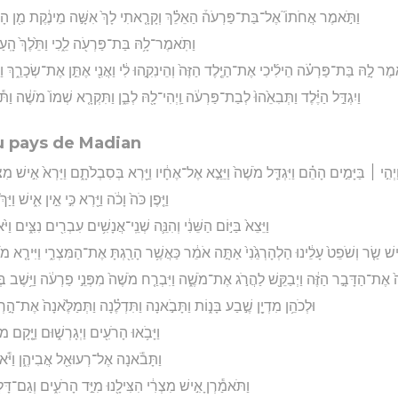
וַתֹּ֣אמֶר אֲחֹתוֹ֮ אֶל־בַּת־פַּרְעֹה֒ הַאֵלֵ֗ךְ וְקָרָ֤אתִי לָךְ֙ אִשָּׁ֣ה מֵינֶ֔קֶת מִ֖ן הָעִבְ
וַתֹּֽאמֶר־לָ֥הּ בַּת־פַּרְעֹ֖ה לֵ֑כִי וַתֵּ֙לֶךְ֙ הָֽ
אמֶר לָ֣הּ בַּת־פַּרְעֹ֗ה הֵילִ֜יכִי אֶת־הַיֶּ֤לֶד הַזֶּה֙ וְהֵינִקִ֣הוּ לִ֔י וַאֲנִ֖י אֶתֵּ֣ן אֶת־שְׂכָרֵ֑ךְ וַתִּ
וַיִגְדַּ֣ל הַיֶּ֗לֶד וַתְּבִאֵ֙הוּ֙ לְבַת־פַּרְעֹ֔ה וַֽיְהִי־לָ֖הּ לְבֵ֑ן וַתִּקְרָ֤א שְׁמוֹ֙ מֹשֶׁ֔ה וַ
au pays de Madian
ַיְהִ֣י ׀ בַּיָּמִ֣ים הָהֵ֗ם וַיִּגְדַּ֤ל מֹשֶׁה֙ וַיֵּצֵ֣א אֶל־אֶחָ֔יו וַיַּ֖רְא בְּסִבְלֹתָ֑ם וַיַּרְא֙ אִ֣ישׁ מ
וַיִּ֤פֶן כֹּה֙ וָכֹ֔ה וַיַּ֖רְא כִּ֣י אֵ֣ין אִ֑ישׁ וַיּ
וַיֵּצֵא֙ בַּיּ֣וֹם הַשֵּׁנִ֔י וְהִנֵּ֛ה שְׁנֵֽי־אֲנָשִׁ֥ים עִבְרִ֖ים נִצִּ֑ים וַי
֨ישׁ שַׂ֤ר וְשֹׁפֵט֙ עָלֵ֔ינוּ הַלְהָרְגֵ֙נִי֙ אַתָּ֣ה אֹמֵ֔ר כַּאֲשֶׁ֥ר הָרַ֖גְתָּ אֶת־הַמִּצְרִ֑י וַיִּירָ֤א מֹש
ה֙ אֶת־הַדָּבָ֣ר הַזֶּ֔ה וַיְבַקֵּ֖שׁ לַהֲרֹ֣ג אֶת־מֹשֶׁ֑ה וַיִּבְרַ֤ח מֹשֶׁה֙ מִפְּנֵ֣י פַרְעֹ֔ה וַיֵּ֥שֶׁב בְּא
וּלְכֹהֵ֥ן מִדְיָ֖ן שֶׁ֣בַע בָּנ֑וֹת וַתָּבֹ֣אנָה וַתִּדְלֶ֗נָה וַתְּמַלֶּ֙אנָה֙ אֶת־הָ
וַיָּבֹ֥אוּ הָרֹעִ֖ים וַיְגָרְשׁ֑וּם וַיָּ֤קָם מֹש
וַתָּבֹ֕אנָה אֶל־רְעוּאֵ֖ל אֲבִיהֶ֑ן וַיֹּ֕אמ
וַתֹּאמַ֕רְןָ אִ֣ישׁ מִצְרִ֔י הִצִּילָ֖נוּ מִיַּ֣ד הָרֹעִ֑ים וְגַם־דָּלֹ