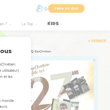
9
Faire un don
10
הָ֥בָה נִֽת
11
ien ?
Le Top
12
13
14
וַיְמָרְר֨וּ אֶ
nous
15
opChrétien
16
utilisateur)
17
n et les
:
18
19
וַתֹּאמַ֤רְןָ
20
 du monde…
21
eurs.