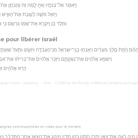
וַיֹּ֥אמֶר אֶל־בְּנֹתָ֖יו וְאַיּ֑וֹ לָ֤מָּה זֶּה֙ עֲזַבְתֶּ֣ן אֶ
וַיּ֥וֹאֶל מֹשֶׁ֖ה לָשֶׁ֣בֶת אֶת־הָאִ֑ישׁ וַיּ
וַתֵּ֣לֶד בֵּ֔ן וַיִּקְרָ֥א אֶת־שְׁמ֖וֹ גֵּרְשֹׁ֑ם כִּ֣י א
e pour libérer Israël
 הָהֵ֗ם וַיָּ֙מָת֙ מֶ֣לֶךְ מִצְרַ֔יִם וַיֵּאָנְח֧וּ בְנֵֽי־יִשְׂרָאֵ֛ל מִן־הָעֲבֹדָ֖ה וַיִּזְעָ֑קוּ וַתַּ֧עַל שׁ
וַיִּשְׁמַ֥ע אֱלֹהִ֖ים אֶת־נַאֲקָתָ֑ם וַיִּזְכֹּ֤ר אֱלֹהִים֙ אֶת־בְּרִית֔וֹ אֶת־אַב
וַיַּ֥רְא אֱלֹהִ֖ים אֶ
rad Codex - tanach.us --- Grec : © 2010 by the Society of Biblical Literature and Log
vangiles sont disponibles en vidéo pour le moment.
ה הָיָ֥ה רֹעֶ֛ה אֶת־צֹ֛אן יִתְר֥וֹ חֹתְנ֖וֹ כֹּהֵ֣ן מִדְיָ֑ן וַיִּנְהַ֤ג אֶת־הַצֹּאן֙ אַחַ֣ר הַמִּדְבָּ֔ר ו