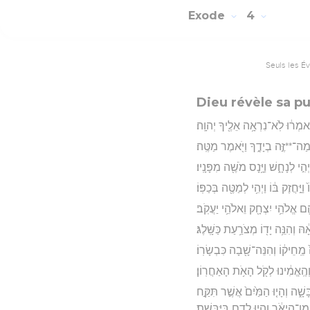
Exode
4
Seuls les É
Dieu révèle sa p
י יֹֽאמְר֔וּ לֹֽא־נִרְאָ֥ה אֵלֶ֖יךָ יְהוָֽה׃
ה־**זֶּ֣ה בְיָדֶ֑ךָ וַיֹּ֖אמֶר מַטֶּֽה׃
הִ֣י לְנָחָ֑שׁ וַיָּ֥נָס מֹשֶׁ֖ה מִפָּנָֽיו׃
ַּ֣חֲזֶק בּ֔וֹ וַיְהִ֥י לְמַטֶּ֖ה בְּכַפּֽוֹ׃
֛ם אֱלֹהֵ֥י יִצְחָ֖ק וֵאלֹהֵ֥י יַעֲקֹֽב׃
ָ֔הּ וְהִנֵּ֥ה יָד֖וֹ מְצֹרַ֥עַת כַּשָּֽׁלֶג׃
֙ מֵֽחֵיק֔וֹ וְהִנֵּה־שָׁ֖בָה כִּבְשָׂרֽוֹ׃
ְהֶֽאֱמִ֔ינוּ לְקֹ֖ל הָאֹ֥ת הָאַחֲרֽוֹן׃
שָׁ֑ה וְהָי֤וּ הַמַּ֙יִם֙ אֲשֶׁ֣ר תִּקַּ֣ח
מִן־הַיְאֹ֔ר וְהָי֥וּ לְדָ֖ם בַּיַּבָּֽשֶׁת׃