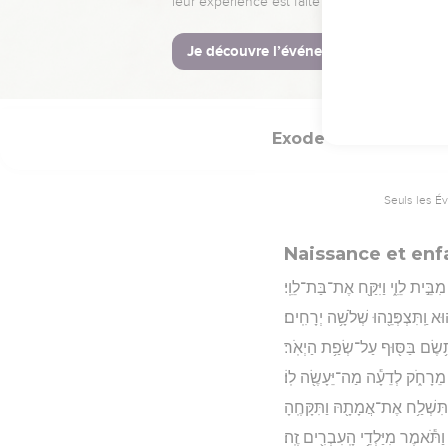
תַּשְׁלִיכֻ֔הוּ וְכָל־הַבַּ֖ת תְּחַיּֽוּן׃
Hébreu : © Westminster Lening
Exode
2
Seuls les É
Naissance et en
ׁ מִבֵּ֣ית לֵוִ֑י וַיִּקַּ֖ח אֶת־בַּת־לֵוִֽי׃
ּא וַֽתִּצְפְּנֵ֖הוּ שְׁלֹשָׁ֥ה יְרָחִֽים׃
תָּ֥שֶׂם בַּסּ֖וּף עַל־שְׂפַ֥ת הַיְאֹֽר׃
 מֵרָחֹ֑ק לְדֵעָ֕ה מַה־יֵּעָשֶׂ֖ה לֽוֹ׃
תִּשְׁלַ֥ח אֶת־אֲמָתָ֖הּ וַתִּקָּחֶֽהָ
וַתֹּ֕אמֶר מִיַּלְדֵ֥י הָֽעִבְרִ֖ים זֶֽה׃