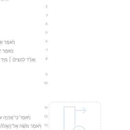
2
3
4
5
6
וַיֹּ֗אמֶר אָ
7
וַיֹּ֣אמֶר י
8
וָאֵרֵ֞ד לְהַצִּיל֣וֹ ׀ מִיַּ
9
10
11
12
וַיֹּ֙אמֶר֙ כִּֽי־אֶֽהְיֶ֣ה
13
וַיֹּ֨אמֶר מֹשֶׁ֜ה אֶל־הָֽאֱלֹהִ֗י