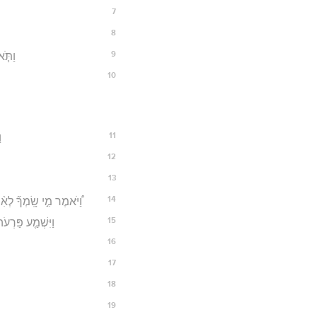
7
8
9
וַתֹּ֧
10
11
ו
12
13
14
וַ֠יֹּאמֶר מִ֣י שָֽׂמְךָ֞ לְאִ
15
וַיִּשְׁמַ֤ע פַּרְעֹ
16
17
18
19