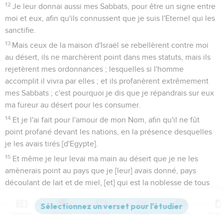
12
Je leur donnai aussi mes Sabbats, pour être un signe entre
moi et eux, afin qu'ils connussent que je suis l'Eternel qui les
sanctifie.
13
Mais ceux de la maison d'Israël se rebellèrent contre moi
au désert, ils ne marchèrent point dans mes statuts, mais ils
rejetèrent mes ordonnances ; lesquelles si l'homme
accomplit il vivra par elles ; et ils profanèrent extrêmement
mes Sabbats ; c'est pourquoi je dis que je répandrais sur eux
ma fureur au désert pour les consumer.
14
Et je l'ai fait pour l'amour de mon Nom, afin qu'il ne fût
point profané devant les nations, en la présence desquelles
je les avais tirés [d'Egypte].
15
Et même je leur levai ma main au désert que je ne les
amènerais point au pays que je [leur] avais donné, pays
découlant de lait et de miel, [et] qui est la noblesse de tous
les pays.
16
Parce qu'ils avaient rejeté mes ordonnances, qu'ils
Contenus
Versions
Commentaires
Strong
Dictionnaire
n'avaient point marché dans mes statuts, et qu'ils avaient