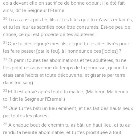
cela devant elle en sacrifice de bonne odeur ; il a été fait
ainsi, dit le Seigneur l'Eternel.
20
Tu as aussi pris tes fils et tes filles que tu m'avais enfantés,
et tu les leur as sacrifiés pour être consumés. Est-ce peu de
chose, ce qui est procédé de tes adultères ;
21
Que tu aies égorgé mes fils, et que tu les aies livrés pour
les faire passer [par le feu], à l'honneur de ces [idoles] ?
22
Et parmi toutes tes abominations et tes adultères, tu ne
t'es point ressouvenue du temps de ta jeunesse, quand tu
étais sans habits et toute découverte, et gisante par terre
dans ton sang.
23
Et il est arrivé après toute ta malice, (Malheur, Malheur à
toi ! dit le Seigneur l'Eternel.)
24
Que tu t'es bâti un lieu éminent, et t'es fait des hauts lieux
par toutes les places.
25
A chaque bout de chemin tu as bâti un haut lieu, et tu as
rendu ta beauté abominable, et tu t'es prostituée à tout