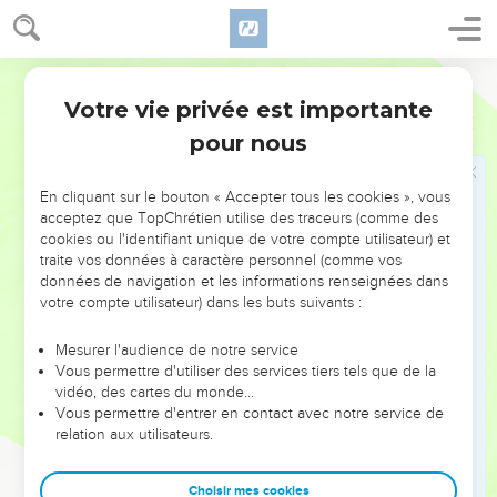
La vigne livrée au feu
1
La parole de l'Eternel me fut encore [adressée], en disant :
Martin
2
Fils d'homme, que vaut le bois de la vigne plus que les
Votre vie privée est importante
Ezéchiel
15
autres bois ? et les sarments plus que les branches des
pour nous
arbres d'une forêt ?
3
En prendra-t-on du bois pour en faire quelque ouvrage ? ou
En cliquant sur le bouton « Accepter tous les cookies », vous
en prendra-t-on un croc pour y pendre quelque chose ?
acceptez que TopChrétien utilise des traceurs (comme des
cookies ou l'identifiant unique de votre compte utilisateur) et
4
Voici, on le met au feu pour être consumé : le feu a
traite vos données à caractère personnel (comme vos
consumé aussitôt ses deux bouts, et le milieu est en feu ;
données de navigation et les informations renseignées dans
vaut-il rien pour quelque ouvrage ?
votre compte utilisateur) dans les buts suivants :
5
Voici, quand il est entier, on n'en fait aucun ouvrage ;
Mesurer l'audience de notre service
combien moins quand le feu l'aura consumé, et qu'il sera
Vous permettre d'utiliser des services tiers tels que de la
brûlé, sera-t-il propre pour quelque ouvrage ?
vidéo, des cartes du monde…
Vous permettre d'entrer en contact avec notre service de
6
C'est pourquoi ainsi a dit le Seigneur l'Eternel : comme le
relation aux utilisateurs.
bois de la vigne est tel entre les arbres d'une forêt, que je l'ai
assigné au feu pour être consumé ; ainsi je livrerai les
Choisir mes cookies