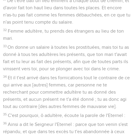
De t'être bâti un lieu éminent à chaque bout de chemin, et
d'avoir fait ton haut lieu dans toutes les places. Et encore
n'as-tu pas fait comme les femmes débauchées, en ce que tu
n'as point tenu compte du salaire.
32
Femme adultère, tu prends des étrangers au lieu de ton
mari.
33
On donne un salaire à toutes les prostituées, mais toi tu as
donné à tous tes adultères les présents, que ton mari t'avait
fait et tu leur as fait des présents, afin que de toutes parts ils
vinssent vers toi, pour se plonger avec toi dans le crime.
34
Et il t'est arrivé dans tes fornications tout le contraire de ce
qui arrive aux [autres] femmes, car personne ne te
recherchant pour commettre adultère tu as donné des
présents, et aucun présent ne t'a été donné ; tu as donc agi
tout au contraire [des autres femmes de mauvaise vie].
35
C'est pourquoi, ô adultère, écoute la parole de l'Eternel :
36
Ainsi a dit le Seigneur l'Eternel : parce que ton venin s'est
répandu, et que dans tes excès tu t'es abandonnée à ceux