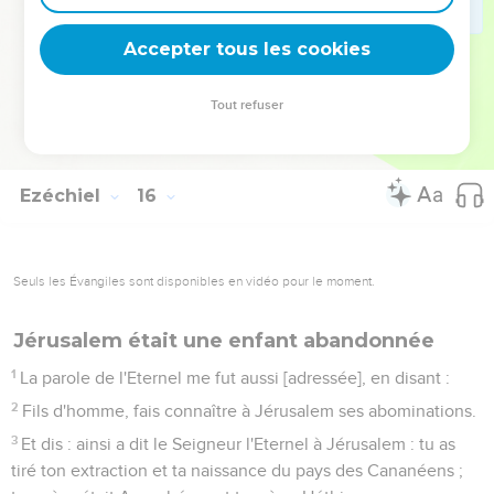
habitants de Jérusalem.
7
Et je me tournerai contre eux ; seront-ils sortis du feu ?
Accepter tous les cookies
encore le feu les consumera ; et vous saurez que je suis
l'Eternel, quand je me serai tourné contre eux.
Tout refuser
8
Et je ferai que le pays ne sera que désolation ; parce qu'ils
ont commis une infidélité, dit le Seigneur l'Eternel.
Ezéchiel
16
Seuls les Évangiles sont disponibles en vidéo pour le moment.
Jérusalem était une enfant abandonnée
1
La parole de l'Eternel me fut aussi [adressée], en disant :
2
Fils d'homme, fais connaître à Jérusalem ses abominations.
3
Et dis : ainsi a dit le Seigneur l'Eternel à Jérusalem : tu as
tiré ton extraction et ta naissance du pays des Cananéens ;