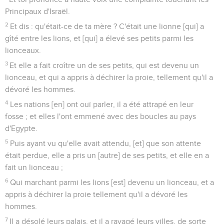
Principaux d'Israël.
2
Et dis : qu'était-ce de ta mère ? C'était une lionne [qui] a
gîté entre les lions, et [qui] a élevé ses petits parmi les
lionceaux.
3
Et elle a fait croître un de ses petits, qui est devenu un
lionceau, et qui a appris à déchirer la proie, tellement qu'il a
dévoré les hommes.
4
Les nations [en] ont ouï parler, il a été attrapé en leur
fosse ; et elles l'ont emmené avec des boucles au pays
d'Egypte.
5
Puis ayant vu qu'elle avait attendu, [et] que son attente
était perdue, elle a pris un [autre] de ses petits, et elle en a
fait un lionceau ;
6
Qui marchant parmi les lions [est] devenu un lionceau, et a
appris à déchirer la proie tellement qu'il a dévoré les
hommes.
7
Il a désolé leurs palais, et il a ravagé leurs villes, de sorte