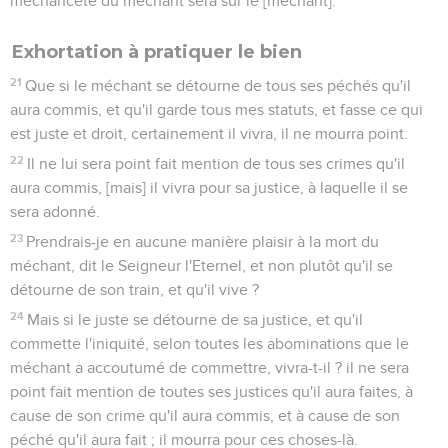
méchanceté du méchant sera sur le [méchant].
Exhortation à pratiquer le bien
21
Que si le méchant se détourne de tous ses péchés qu'il
aura commis, et qu'il garde tous mes statuts, et fasse ce qui
est juste et droit, certainement il vivra, il ne mourra point.
22
Il ne lui sera point fait mention de tous ses crimes qu'il
aura commis, [mais] il vivra pour sa justice, à laquelle il se
sera adonné.
23
Prendrais-je en aucune manière plaisir à la mort du
méchant, dit le Seigneur l'Eternel, et non plutôt qu'il se
détourne de son train, et qu'il vive ?
24
Mais si le juste se détourne de sa justice, et qu'il
commette l'iniquité, selon toutes les abominations que le
méchant a accoutumé de commettre, vivra-t-il ? il ne sera
point fait mention de toutes ses justices qu'il aura faites, à
cause de son crime qu'il aura commis, et à cause de son
péché qu'il aura fait ; il mourra pour ces choses-là.