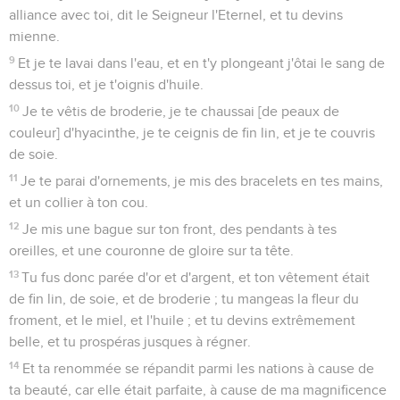
alliance avec toi, dit le Seigneur l'Eternel, et tu devins
mienne.
9
Et je te lavai dans l'eau, et en t'y plongeant j'ôtai le sang de
dessus toi, et je t'oignis d'huile.
10
Je te vêtis de broderie, je te chaussai [de peaux de
couleur] d'hyacinthe, je te ceignis de fin lin, et je te couvris
de soie.
11
Je te parai d'ornements, je mis des bracelets en tes mains,
et un collier à ton cou.
12
Je mis une bague sur ton front, des pendants à tes
oreilles, et une couronne de gloire sur ta tête.
13
Tu fus donc parée d'or et d'argent, et ton vêtement était
de fin lin, de soie, et de broderie ; tu mangeas la fleur du
froment, et le miel, et l'huile ; et tu devins extrêmement
belle, et tu prospéras jusques à régner.
14
Et ta renommée se répandit parmi les nations à cause de
ta beauté, car elle était parfaite, à cause de ma magnificence