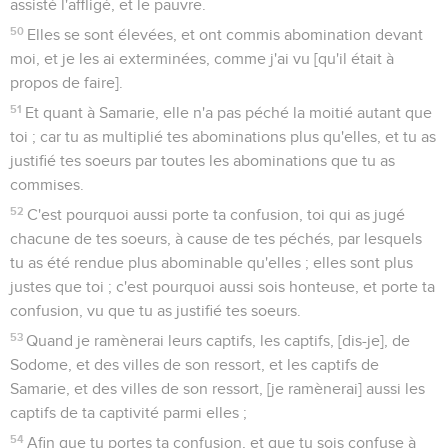
assisté l'affligé, et le pauvre.
50
Elles se sont élevées, et ont commis abomination devant
moi, et je les ai exterminées, comme j'ai vu [qu'il était à
propos de faire].
51
Et quant à Samarie, elle n'a pas péché la moitié autant que
toi ; car tu as multiplié tes abominations plus qu'elles, et tu as
justifié tes soeurs par toutes les abominations que tu as
commises.
52
C'est pourquoi aussi porte ta confusion, toi qui as jugé
chacune de tes soeurs, à cause de tes péchés, par lesquels
tu as été rendue plus abominable qu'elles ; elles sont plus
justes que toi ; c'est pourquoi aussi sois honteuse, et porte ta
confusion, vu que tu as justifié tes soeurs.
53
Quand je ramènerai leurs captifs, les captifs, [dis-je], de
Sodome, et des villes de son ressort, et les captifs de
Samarie, et des villes de son ressort, [je ramènerai] aussi les
captifs de ta captivité parmi elles ;
54
Afin que tu portes ta confusion, et que tu sois confuse à