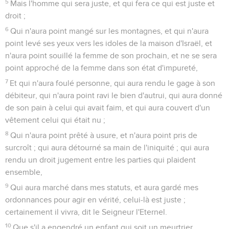
5
Mais l'homme qui sera juste, et qui fera ce qui est juste et
droit ;
6
Qui n'aura point mangé sur les montagnes, et qui n'aura
point levé ses yeux vers les idoles de la maison d'Israël, et
n'aura point souillé la femme de son prochain, et ne se sera
point approché de la femme dans son état d'impureté,
7
Et qui n'aura foulé personne, qui aura rendu le gage à son
débiteur, qui n'aura point ravi le bien d'autrui, qui aura donné
de son pain à celui qui avait faim, et qui aura couvert d'un
vêtement celui qui était nu ;
8
Qui n'aura point prêté à usure, et n'aura point pris de
surcroît ; qui aura détourné sa main de l'iniquité ; qui aura
rendu un droit jugement entre les parties qui plaident
ensemble,
9
Qui aura marché dans mes statuts, et aura gardé mes
ordonnances pour agir en vérité, celui-là est juste ;
certainement il vivra, dit le Seigneur l'Eternel.
10
Que s'il a engendré un enfant qui soit un meurtrier,