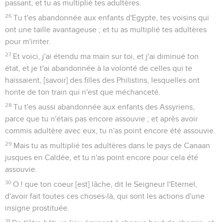
passant, et tu as multiplié tes adultères.
26
Tu t'es abandonnée aux enfants d'Egypte, tes voisins qui
ont une taille avantageuse ; et tu as multiplié tes adultères
pour m'irriter.
27
Et voici, j'ai étendu ma main sur toi, et j'ai diminué ton
état, et je t'ai abandonnée à la volonté de celles qui te
haïssaient, [savoir] des filles des Philistins, lesquelles ont
honte de ton train qui n'est que méchanceté.
28
Tu t'es aussi abandonnée aux enfants des Assyriens,
parce que tu n'étais pas encore assouvie ; et après avoir
commis adultère avec eux, tu n'as point encore été assouvie.
29
Mais tu as multiplié tes adultères dans le pays de Canaan
jusques en Caldée, et tu n'as point encore pour cela été
assouvie.
30
O ! que ton coeur [est] lâche, dit le Seigneur l'Eternel,
d'avoir fait toutes ces choses-là, qui sont les actions d'une
insigne prostituée.
31