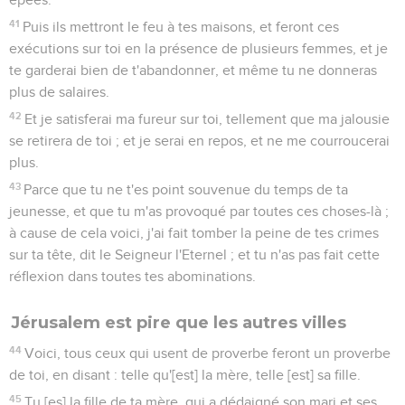
41
Puis ils mettront le feu à tes maisons, et feront ces
exécutions sur toi en la présence de plusieurs femmes, et je
te garderai bien de t'abandonner, et même tu ne donneras
plus de salaires.
42
Et je satisferai ma fureur sur toi, tellement que ma jalousie
se retirera de toi ; et je serai en repos, et ne me courroucerai
plus.
43
Parce que tu ne t'es point souvenue du temps de ta
jeunesse, et que tu m'as provoqué par toutes ces choses-là ;
à cause de cela voici, j'ai fait tomber la peine de tes crimes
sur ta tête, dit le Seigneur l'Eternel ; et tu n'as pas fait cette
réflexion dans toutes tes abominations.
Jérusalem est pire que les autres villes
44
Voici, tous ceux qui usent de proverbe feront un proverbe
de toi, en disant : telle qu'[est] la mère, telle [est] sa fille.
45
Tu [es] la fille de ta mère, qui a dédaigné son mari et ses