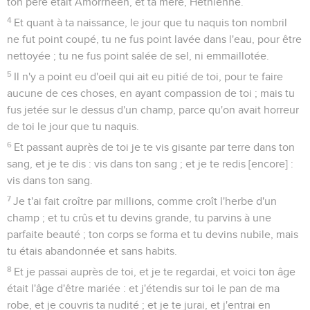
ton père était Amorrhéen, et ta mère, Héthienne.
4
Et quant à ta naissance, le jour que tu naquis ton nombril
ne fut point coupé, tu ne fus point lavée dans l'eau, pour être
nettoyée ; tu ne fus point salée de sel, ni emmaillotée.
5
Il n'y a point eu d'oeil qui ait eu pitié de toi, pour te faire
aucune de ces choses, en ayant compassion de toi ; mais tu
fus jetée sur le dessus d'un champ, parce qu'on avait horreur
de toi le jour que tu naquis.
6
Et passant auprès de toi je te vis gisante par terre dans ton
sang, et je te dis : vis dans ton sang ; et je te redis [encore] :
vis dans ton sang.
7
Je t'ai fait croître par millions, comme croît l'herbe d'un
champ ; et tu crûs et tu devins grande, tu parvins à une
parfaite beauté ; ton corps se forma et tu devins nubile, mais
tu étais abandonnée et sans habits.
8
Et je passai auprès de toi, et je te regardai, et voici ton âge
était l'âge d'être mariée : et j'étendis sur toi le pan de ma
robe, et je couvris ta nudité ; et je te jurai, et j'entrai en