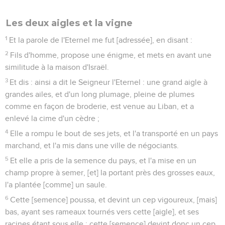
Les deux aigles et la vigne
1
Et la parole de l'Eternel me fut [adressée], en disant :
2
Fils d'homme, propose une énigme, et mets en avant une
similitude à la maison d'Israël.
3
Et dis : ainsi a dit le Seigneur l'Eternel : une grand aigle à
grandes ailes, et d'un long plumage, pleine de plumes
comme en façon de broderie, est venue au Liban, et a
enlevé la cime d'un cèdre ;
4
Elle a rompu le bout de ses jets, et l'a transporté en un pays
marchand, et l'a mis dans une ville de négociants.
5
Et elle a pris de la semence du pays, et l'a mise en un
champ propre à semer, [et] la portant près des grosses eaux,
l'a plantée [comme] un saule.
6
Cette [semence] poussa, et devint un cep vigoureux, [mais]
bas, ayant ses rameaux tournés vers cette [aigle], et ses
racines étant sous elle ; cette [semence] devint donc un cep,