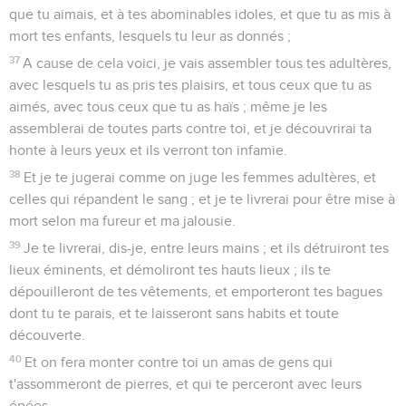
que tu aimais, et à tes abominables idoles, et que tu as mis à
mort tes enfants, lesquels tu leur as donnés ;
37
A cause de cela voici, je vais assembler tous tes adultères,
avec lesquels tu as pris tes plaisirs, et tous ceux que tu as
aimés, avec tous ceux que tu as haïs ; même je les
assemblerai de toutes parts contre toi, et je découvrirai ta
honte à leurs yeux et ils verront ton infamie.
38
Et je te jugerai comme on juge les femmes adultères, et
celles qui répandent le sang ; et je te livrerai pour être mise à
mort selon ma fureur et ma jalousie.
39
Je te livrerai, dis-je, entre leurs mains ; et ils détruiront tes
lieux éminents, et démoliront tes hauts lieux ; ils te
dépouilleront de tes vêtements, et emporteront tes bagues
dont tu te parais, et te laisseront sans habits et toute
découverte.
40
Et on fera monter contre toi un amas de gens qui
t'assommeront de pierres, et qui te perceront avec leurs
épées.