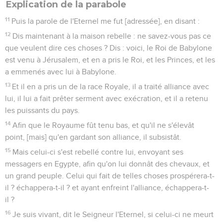
Explication de la parabole
11
Puis la parole de l'Eternel me fut [adressée], en disant :
12
Dis maintenant à la maison rebelle : ne savez-vous pas ce
que veulent dire ces choses ? Dis : voici, le Roi de Babylone
est venu à Jérusalem, et en a pris le Roi, et les Princes, et les
a emmenés avec lui à Babylone.
13
Et il en a pris un de la race Royale, il a traité alliance avec
lui, il lui a fait prêter serment avec exécration, et il a retenu
les puissants du pays.
14
Afin que le Royaume fût tenu bas, et qu'il ne s'élevât
point, [mais] qu'en gardant son alliance, il subsistât.
15
Mais celui-ci s'est rebellé contre lui, envoyant ses
messagers en Egypte, afin qu'on lui donnât des chevaux, et
un grand peuple. Celui qui fait de telles choses prospérera-t-
il ? échappera-t-il ? et ayant enfreint l'alliance, échappera-t-
il ?
16
Je suis vivant, dit le Seigneur l'Eternel, si celui-ci ne meurt