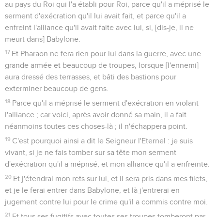
au pays du Roi qui l'a établi pour Roi, parce qu'il a méprisé le
serment d'exécration qu'il lui avait fait, et parce qu'il a
enfreint l'alliance qu'il avait faite avec lui, si, [dis-je, il ne
meurt dans] Babylone.
17
Et Pharaon ne fera rien pour lui dans la guerre, avec une
grande armée et beaucoup de troupes, lorsque [l'ennemi]
aura dressé des terrasses, et bâti des bastions pour
exterminer beaucoup de gens.
18
Parce qu'il a méprisé le serment d'exécration en violant
l'alliance ; car voici, après avoir donné sa main, il a fait
néanmoins toutes ces choses-là ; il n'échappera point.
19
C'est pourquoi ainsi a dit le Seigneur l'Eternel : je suis
vivant, si je ne fais tomber sur sa tête mon serment
d'exécration qu'il a méprisé, et mon alliance qu'il a enfreinte.
20
Et j'étendrai mon rets sur lui, et il sera pris dans mes filets,
et je le ferai entrer dans Babylone, et là j'entrerai en
jugement contre lui pour le crime qu'il a commis contre moi.
21
Et tous ses fugitifs avec toutes ses troupes tomberont par