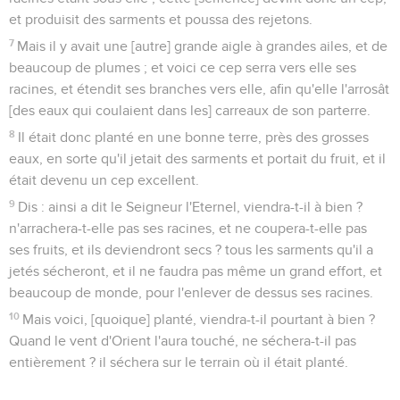
et produisit des sarments et poussa des rejetons.
7
Mais il y avait une [autre] grande aigle à grandes ailes, et de
beaucoup de plumes ; et voici ce cep serra vers elle ses
racines, et étendit ses branches vers elle, afin qu'elle l'arrosât
[des eaux qui coulaient dans les] carreaux de son parterre.
8
Il était donc planté en une bonne terre, près des grosses
eaux, en sorte qu'il jetait des sarments et portait du fruit, et il
était devenu un cep excellent.
9
Dis : ainsi a dit le Seigneur l'Eternel, viendra-t-il à bien ?
n'arrachera-t-elle pas ses racines, et ne coupera-t-elle pas
ses fruits, et ils deviendront secs ? tous les sarments qu'il a
jetés sécheront, et il ne faudra pas même un grand effort, et
beaucoup de monde, pour l'enlever de dessus ses racines.
10
Mais voici, [quoique] planté, viendra-t-il pourtant à bien ?
Quand le vent d'Orient l'aura touché, ne séchera-t-il pas
entièrement ? il séchera sur le terrain où il était planté.