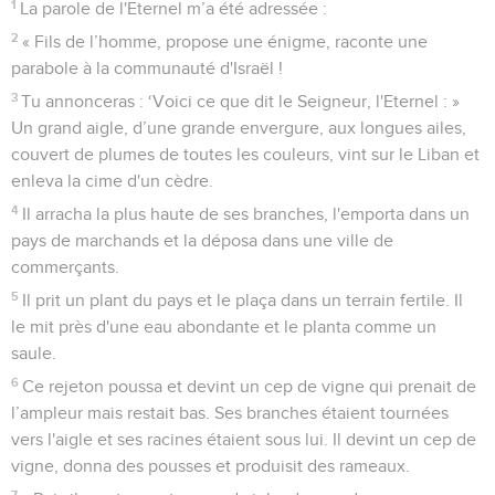
1
La parole de l'Eternel m’a été adressée :
2
« Fils de l’homme, propose une énigme, raconte une
parabole à la communauté d'Israël !
3
Tu annonceras : ‘Voici ce que dit le Seigneur, l'Eternel : »
Un grand aigle, d’une grande envergure, aux longues ailes,
couvert de plumes de toutes les couleurs, vint sur le Liban et
enleva la cime d'un cèdre.
4
Il arracha la plus haute de ses branches, l'emporta dans un
pays de marchands et la déposa dans une ville de
commerçants.
5
Il prit un plant du pays et le plaça dans un terrain fertile. Il
le mit près d'une eau abondante et le planta comme un
saule.
6
Ce rejeton poussa et devint un cep de vigne qui prenait de
l’ampleur mais restait bas. Ses branches étaient tournées
vers l'aigle et ses racines étaient sous lui. Il devint un cep de
vigne, donna des pousses et produisit des rameaux.
7