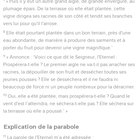
» Puis il y eut un autre grand aigle, de grande envergure, au
plumage épais. De la terrasse où elle était plantée, cette
vigne dirigea ses racines de son côté et tendit ses branches
vers lui pour qu'il l'arrose.
8
Elle était pourtant plantée dans un bon terrain, près d'une
eau abondante, de manière à produire des sarments et à
porter du fruit pour devenir une vigne magnifique.’
9
» Annonce : ‘Voici ce que dit le Seigneur, l'Eternel :
Prospérera-t-elle ? Le premier aigle ne va-t-il pas arracher ses
racines, la dépouiller de son fruit et dessécher toutes ses
jeunes pousses ? Elle se desséchera et il ne faudra ni
beaucoup de force ni un peuple nombreux pour la déraciner.
10
Oui, elle a été plantée, mais prospérera-t-elle ? Quand le
vent d'est l’atteindra, ne séchera-t-elle pas ? Elle séchera sur
la terrasse où elle a poussé.’ »
Explication de la parabole
11
La parole de l'Eternel m’a été adressée :