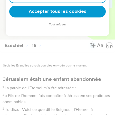
habitants de Jérusalem :
7
je me retournerai contre eux ; ils auront beau être sortis du
Accepter tous les cookies
feu, le feu les dévorera. Vous reconnaîtrez que je suis
l'Eternel, quand je m’en prendrai à eux.
Tout refuser
8
Je ferai du pays un endroit désert parce qu'ils ont été
infidèles, déclare le Seigneur, l'Eternel. »
Ezéchiel
16
Seuls les Évangiles sont disponibles en vidéo pour le moment.
Jérusalem était une enfant abandonnée
1
La parole de l'Eternel m’a été adressée :
2
« Fils de l’homme, fais connaître à Jérusalem ses pratiques
abominables !
3
Tu diras : Voici ce que dit le Seigneur, l'Eternel, à