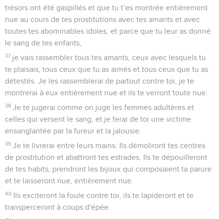
trésors ont été gaspillés et que tu t’es montrée entièrement
nue au cours de tes prostitutions avec tes amants et avec
toutes tes abominables idoles, et parce que tu leur as donné
le sang de tes enfants,
37
je vais rassembler tous tes amants, ceux avec lesquels tu
te plaisais, tous ceux que tu as aimés et tous ceux que tu as
détestés. Je les rassemblerai de partout contre toi, je te
montrerai à eux entièrement nue et ils te verront toute nue.
38
Je te jugerai comme on juge les femmes adultères et
celles qui versent le sang, et je ferai de toi une victime
ensanglantée par la fureur et la jalousie.
39
Je te livrerai entre leurs mains. Ils démoliront tes centres
de prostitution et abattront tes estrades. Ils te dépouilleront
de tes habits, prendront les bijoux qui composaient ta parure
et te laisseront nue, entièrement nue.
40
Ils exciteront la foule contre toi, ils te lapideront et te
transperceront à coups d'épée.