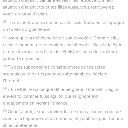
situation d’avant ; Samarie et ses filles retrouveront leur
situation d’avant ; toi et tes filles aussi, vous retrouverez
votre situation d’avant.
56
Tu ne mentionnais même pas ta sœur Sodome, à l’époque
où tu étais orgueilleuse,
57
avant que ta méchanceté ne soit dévoilée. Comme elle,
c’est le moment de recevoir les insultes des filles de la Syrie
et des environs, des filles des Philistins, de celles qui tout
autour te méprisent.
58
Tu dois supporter les conséquences de tes actes
scandaleux et de tes pratiques abominables, déclare
l'Eternel.
59
» En effet, voici ce que dit le Seigneur, l'Eternel : J'agirai
envers toi comme tu as agi, toi qui as ignoré ton
engagement en violant l'alliance.
60
Quant à moi, je me souviendrai de mon alliance, conclue
avec toi à l’époque de ton enfance, et j'établirai pour toi une
alliance éternelle.