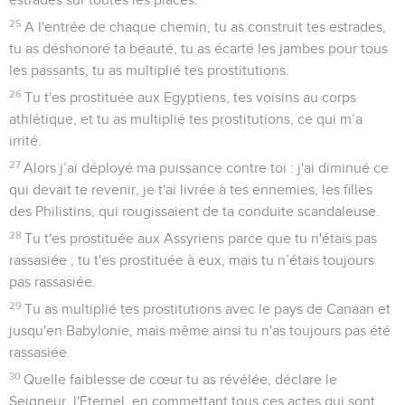
25
A l'entrée de chaque chemin, tu as construit tes estrades,
tu as déshonoré ta beauté, tu as écarté les jambes pour tous
les passants, tu as multiplié tes prostitutions.
26
Tu t'es prostituée aux Egyptiens, tes voisins au corps
athlétique, et tu as multiplié tes prostitutions, ce qui m’a
irrité.
27
Alors j’ai déployé ma puissance contre toi : j'ai diminué ce
qui devait te revenir, je t'ai livrée à tes ennemies, les filles
des Philistins, qui rougissaient de ta conduite scandaleuse.
28
Tu t'es prostituée aux Assyriens parce que tu n'étais pas
rassasiée ; tu t'es prostituée à eux, mais tu n’étais toujours
pas rassasiée.
29
Tu as multiplié tes prostitutions avec le pays de Canaan et
jusqu'en Babylonie, mais même ainsi tu n'as toujours pas été
rassasiée.
30
Quelle faiblesse de cœur tu as révélée, déclare le
Seigneur, l'Eternel, en commettant tous ces actes qui sont