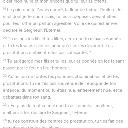
c’est mon huile et mon encens que tu leur as offerts.
19
Le pain que je t'avais donné, la fleur de farine, l'huile et le
miel dont je te nourrissais, tu les as déposés devant elles
pour leur offrir un parfum agréable. Voilà ce qui est arrivé,
déclare le Seigneur, l'Eternel.
20
Tu as pris tes fils et tes filles, ceux que tu m'avais donnés,
et tu les leur as sacrifiés pour qu'elles les dévorent. Tes
prostitutions n’étaient-elles pas suffisantes ?
21
Tu as égorgé mes fils et tu les leur as donnés en les faisant
passer par le feu en leur honneur.
22
Au milieu de toutes tes pratiques abominables et de tes
prostitutions, tu ne t'es pas souvenue de l’époque de ton
enfance, du moment où tu étais nue, entièrement nue, et te
débattais dans ton sang.
23
» En plus de tout ce mal que tu as commis – malheur,
malheur à toi, déclare le Seigneur, l'Eternel –
24
tu t'es construit des centres de prostitution, tu t'es fait des
estrades sur toutes les places.