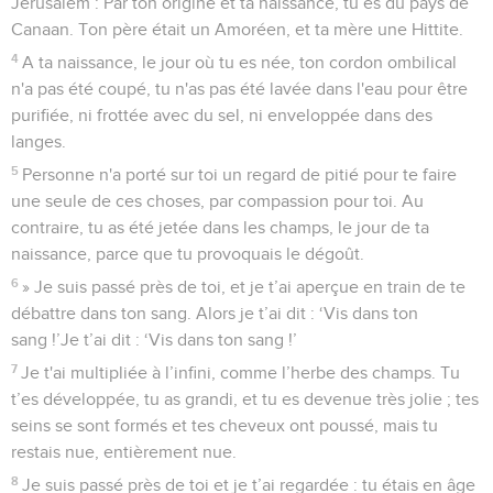
Jérusalem : Par ton origine et ta naissance, tu es du pays de
Canaan. Ton père était un Amoréen, et ta mère une Hittite.
4
A ta naissance, le jour où tu es née, ton cordon ombilical
n'a pas été coupé, tu n'as pas été lavée dans l'eau pour être
purifiée, ni frottée avec du sel, ni enveloppée dans des
langes.
5
Personne n'a porté sur toi un regard de pitié pour te faire
une seule de ces choses, par compassion pour toi. Au
contraire, tu as été jetée dans les champs, le jour de ta
naissance, parce que tu provoquais le dégoût.
6
» Je suis passé près de toi, et je t’ai aperçue en train de te
débattre dans ton sang. Alors je t’ai dit : ‘Vis dans ton
sang !’Je t’ai dit : ‘Vis dans ton sang !’
7
Je t'ai multipliée à l’infini, comme l’herbe des champs. Tu
t’es développée, tu as grandi, et tu es devenue très jolie ; tes
seins se sont formés et tes cheveux ont poussé, mais tu
restais nue, entièrement nue.
8
Je suis passé près de toi et je t’ai regardée : tu étais en âge