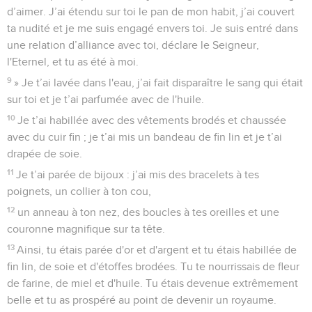
d’aimer. J’ai étendu sur toi le pan de mon habit, j’ai couvert
ta nudité et je me suis engagé envers toi. Je suis entré dans
une relation d’alliance avec toi, déclare le Seigneur,
l'Eternel, et tu as été à moi.
9
» Je t’ai lavée dans l'eau, j’ai fait disparaître le sang qui était
sur toi et je t’ai parfumée avec de l'huile.
10
Je t’ai habillée avec des vêtements brodés et chaussée
avec du cuir fin ; je t’ai mis un bandeau de fin lin et je t’ai
drapée de soie.
11
Je t’ai parée de bijoux : j’ai mis des bracelets à tes
poignets, un collier à ton cou,
12
un anneau à ton nez, des boucles à tes oreilles et une
couronne magnifique sur ta tête.
13
Ainsi, tu étais parée d'or et d'argent et tu étais habillée de
fin lin, de soie et d'étoffes brodées. Tu te nourrissais de fleur
de farine, de miel et d'huile. Tu étais devenue extrêmement
belle et tu as prospéré au point de devenir un royaume.