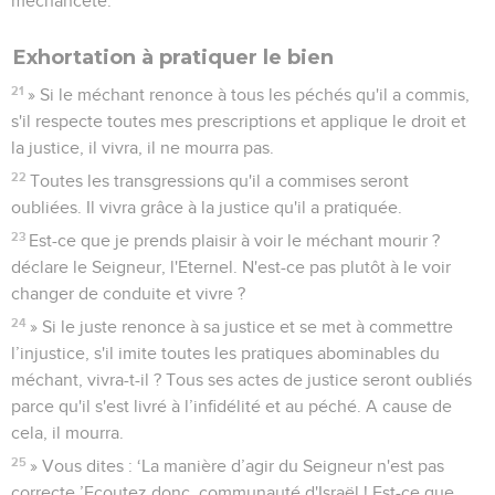
méchanceté.
Exhortation à pratiquer le bien
21
» Si le méchant renonce à tous les péchés qu'il a commis,
s'il respecte toutes mes prescriptions et applique le droit et
la justice, il vivra, il ne mourra pas.
22
Toutes les transgressions qu'il a commises seront
oubliées. Il vivra grâce à la justice qu'il a pratiquée.
23
Est-ce que je prends plaisir à voir le méchant mourir ?
déclare le Seigneur, l'Eternel. N'est-ce pas plutôt à le voir
changer de conduite et vivre ?
24
» Si le juste renonce à sa justice et se met à commettre
l’injustice, s'il imite toutes les pratiques abominables du
méchant, vivra-t-il ? Tous ses actes de justice seront oubliés
parce qu'il s'est livré à l’infidélité et au péché. A cause de
cela, il mourra.
25
» Vous dites : ‘La manière d’agir du Seigneur n'est pas
correcte.’Ecoutez donc, communauté d'Israël ! Est-ce que