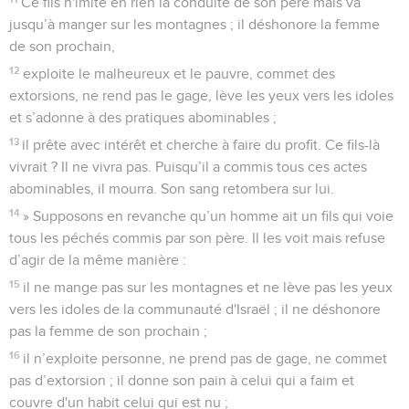
Ce fils n'imite en rien la conduite de son père mais va
jusqu’à manger sur les montagnes ; il déshonore la femme
de son prochain,
12
exploite le malheureux et le pauvre, commet des
extorsions, ne rend pas le gage, lève les yeux vers les idoles
et s’adonne à des pratiques abominables ;
13
il prête avec intérêt et cherche à faire du profit. Ce fils-là
vivrait ? Il ne vivra pas. Puisqu’il a commis tous ces actes
abominables, il mourra. Son sang retombera sur lui.
14
» Supposons en revanche qu’un homme ait un fils qui voie
tous les péchés commis par son père. Il les voit mais refuse
d’agir de la même manière :
15
il ne mange pas sur les montagnes et ne lève pas les yeux
vers les idoles de la communauté d'Israël ; il ne déshonore
pas la femme de son prochain ;
16
il n’exploite personne, ne prend pas de gage, ne commet
pas d’extorsion ; il donne son pain à celui qui a faim et
couvre d'un habit celui qui est nu ;