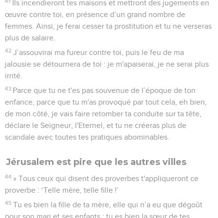
41
Ils incendieront tes maisons et mettront des jugements en
œuvre contre toi, en présence d’un grand nombre de
femmes. Ainsi, je ferai cesser ta prostitution et tu ne verseras
plus de salaire.
42
J’assouvirai ma fureur contre toi, puis le feu de ma
jalousie se détournera de toi : je m'apaiserai, je ne serai plus
irrité.
43
Parce que tu ne t'es pas souvenue de l’époque de ton
enfance, parce que tu m'as provoqué par tout cela, eh bien,
de mon côté, je vais faire retomber ta conduite sur ta tête,
déclare le Seigneur, l'Eternel, et tu ne créeras plus de
scandale avec toutes tes pratiques abominables.
Jérusalem est pire que les autres villes
44
» Tous ceux qui disent des proverbes t'appliqueront ce
proverbe : ‘Telle mère, telle fille !’
45
Tu es bien la fille de ta mère, elle qui n’a eu que dégoût
pour son mari et ses enfants ; tu es bien la sœur de tes