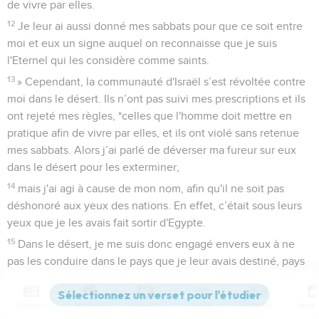
de vivre par elles.
12
Je leur ai aussi donné mes sabbats pour que ce soit entre
moi et eux un signe auquel on reconnaisse que je suis
l'Eternel qui les considère comme saints.
13
» Cependant, la communauté d'Israël s’est révoltée contre
moi dans le désert. Ils n’ont pas suivi mes prescriptions et ils
ont rejeté mes règles, *celles que l'homme doit mettre en
pratique afin de vivre par elles, et ils ont violé sans retenue
mes sabbats. Alors j’ai parlé de déverser ma fureur sur eux
dans le désert pour les exterminer,
14
mais j'ai agi à cause de mon nom, afin qu'il ne soit pas
déshonoré aux yeux des nations. En effet, c’était sous leurs
yeux que je les avais fait sortir d'Egypte.
15
Dans le désert, je me suis donc engagé envers eux à ne
pas les conduire dans le pays que je leur avais destiné, pays
où coulent le lait et le miel, le plus beau de tous les pays.
16
En effet, mes règles, ils les rejetaient ; mes prescriptions,
Contenus
Versions
Commentaires
Strong
Dictionnaire
ils ne les suivaient pas ; mes sabbats, ils les violaient. C’est