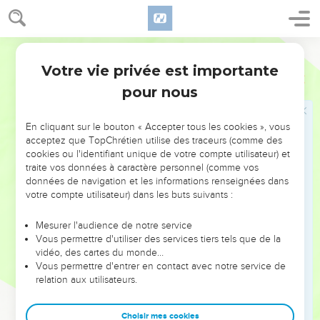
La vigne livrée au feu
1
La parole de l'Eternel m’a été adressée :
Segond 21
2
« Fils de l’homme, le bois de la vigne, qu'a-t-il de plus que
Votre vie privée est importante
Ezéchiel
15
tout autre bois, que les branches qui sont sur les arbres de la
pour nous
forêt ?
3
Tire-t-on de ce bois de quoi fabriquer quelque chose ? En
En cliquant sur le bouton « Accepter tous les cookies », vous
tire-t-on un crochet pour y suspendre un objet ?
acceptez que TopChrétien utilise des traceurs (comme des
cookies ou l'identifiant unique de votre compte utilisateur) et
4
Au contraire, on le jette au feu pour qu’il le dévore ; le feu
traite vos données à caractère personnel (comme vos
dévore ses deux extrémités, et son milieu finit calciné. Sera-
données de navigation et les informations renseignées dans
t-il donc utile à quelque chose ?
votre compte utilisateur) dans les buts suivants :
5
Puisqu’on n’en faisait rien quand il était entier, on peut
Mesurer l'audience de notre service
d’autant moins en faire quelque chose quand le feu l'a
Vous permettre d'utiliser des services tiers tels que de la
dévoré et qu'il est calciné !
vidéo, des cartes du monde…
Vous permettre d'entrer en contact avec notre service de
6
» C’est pourquoi, voici ce que dit le Seigneur, l’Eternel :
relation aux utilisateurs.
Tout comme je jette au feu le bois de la vigne pour qu’il le
dévore de préférence au bois de la forêt, je jette au feu les
Choisir mes cookies