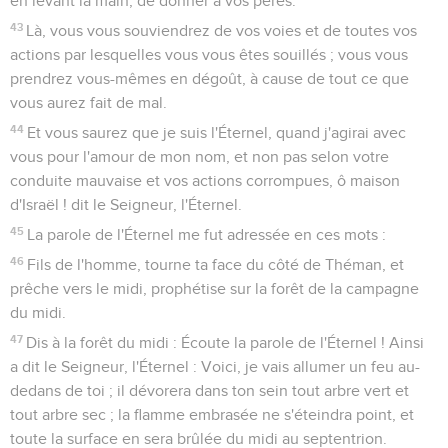
en levant la main, de donner à vos pères.
43
Là, vous vous souviendrez de vos voies et de toutes vos
actions par lesquelles vous vous êtes souillés ; vous vous
prendrez vous-mêmes en dégoût, à cause de tout ce que
vous aurez fait de mal.
44
Et vous saurez que je suis l'Éternel, quand j'agirai avec
vous pour l'amour de mon nom, et non pas selon votre
conduite mauvaise et vos actions corrompues, ô maison
d'Israël ! dit le Seigneur, l'Éternel.
45
La parole de l'Éternel me fut adressée en ces mots :
46
Fils de l'homme, tourne ta face du côté de Théman, et
prêche vers le midi, prophétise sur la forêt de la campagne
du midi.
47
Dis à la forêt du midi : Écoute la parole de l'Éternel ! Ainsi
a dit le Seigneur, l'Éternel : Voici, je vais allumer un feu au-
dedans de toi ; il dévorera dans ton sein tout arbre vert et
tout arbre sec ; la flamme embrasée ne s'éteindra point, et
toute la surface en sera brûlée du midi au septentrion.