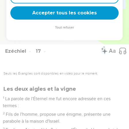
62
Car j'établirai mon alliance avec toi, et tu sauras que je
suis l'Éternel,
Accepter tous les cookies
63
Afin que tu te souviennes, que tu sois confuse, et qu'à
cause de ta confusion tu n'ouvres plus la bouche, quand je
Tout refuser
t'aurai pardonné tout ce que tu as fait, dit le Seigneur,
l'Éternel.
Ezéchiel
17
Seuls les Évangiles sont disponibles en vidéo pour le moment.
Les deux aigles et la vigne
1
La parole de l'Éternel me fut encore adressée en ces
termes :
2
Fils de l'homme, propose une énigme, présente une
parabole à la maison d'Israël.
3