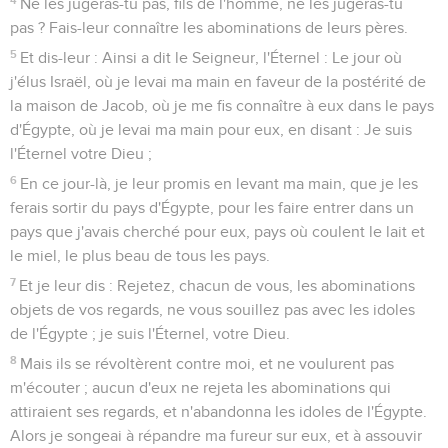
Ne les jugeras-tu pas, fils de l'homme, ne les jugeras-tu
pas ? Fais-leur connaître les abominations de leurs pères.
5
Et dis-leur : Ainsi a dit le Seigneur, l'Éternel : Le jour où
j'élus Israël, où je levai ma main en faveur de la postérité de
la maison de Jacob, où je me fis connaître à eux dans le pays
d'Égypte, où je levai ma main pour eux, en disant : Je suis
l'Éternel votre Dieu ;
6
En ce jour-là, je leur promis en levant ma main, que je les
ferais sortir du pays d'Égypte, pour les faire entrer dans un
pays que j'avais cherché pour eux, pays où coulent le lait et
le miel, le plus beau de tous les pays.
7
Et je leur dis : Rejetez, chacun de vous, les abominations
objets de vos regards, ne vous souillez pas avec les idoles
de l'Égypte ; je suis l'Éternel, votre Dieu.
8
Mais ils se révoltèrent contre moi, et ne voulurent pas
m'écouter ; aucun d'eux ne rejeta les abominations qui
attiraient ses regards, et n'abandonna les idoles de l'Égypte.
Alors je songeai à répandre ma fureur sur eux, et à assouvir