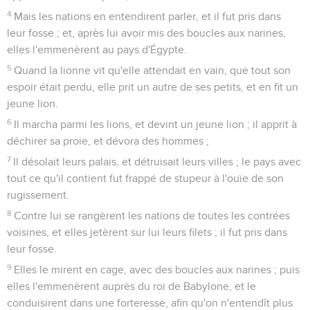
4
Mais les nations en entendirent parler, et il fut pris dans
leur fosse ; et, après lui avoir mis des boucles aux narines,
elles l'emmenèrent au pays d'Égypte.
5
Quand la lionne vit qu'elle attendait en vain, que tout son
espoir était perdu, elle prit un autre de ses petits, et en fit un
jeune lion.
6
Il marcha parmi les lions, et devint un jeune lion ; il apprit à
déchirer sa proie, et dévora des hommes ;
7
Il désolait leurs palais, et détruisait leurs villes ; le pays avec
tout ce qu'il contient fut frappé de stupeur à l'ouïe de son
rugissement.
8
Contre lui se rangèrent les nations de toutes les contrées
voisines, et elles jetèrent sur lui leurs filets ; il fut pris dans
leur fosse.
9
Elles le mirent en cage, avec des boucles aux narines ; puis
elles l'emmenèrent auprès du roi de Babylone, et le
conduisirent dans une forteresse, afin qu'on n'entendît plus