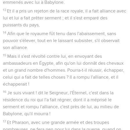
emmenés avec lui à Babylone.
13
Et il a pris un rejeton de la race royale, il a fait alliance avec
lui et lui a fait prêter serment ; et il s'est emparé des
puissants du pays,
14
Afin que le royaume fût tenu dans l'abaissement, sans
pouvoir s'élever, tout en le laissant subsister, s'il observait
son alliance.
15
Mais il s'est révolté contre lui, en envoyant des
ambassadeurs en Égypte, afin qu'on lui donnât des chevaux
et un grand nombre d'hommes. Pourra-t-il réussir, échapper,
celui qui a fait de telles choses ? Il a rompu l'alliance, et il
échapperait !
16
Je suis vivant ! dit le Seigneur, l'Éternel, c'est dans la
résidence du roi qui l'a fait régner, dont il a méprisé le
serment et rompu l'alliance, c'est près de lui, au milieu de
Babylone, qu'il mourra !
17
Et Pharaon, avec une grande armée et des troupes
nombreuses, ne fera rien pour lui dans la guerre, quand on