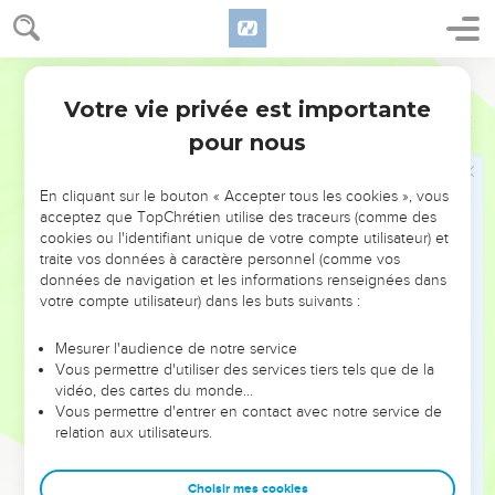
état ; et toi et tes filles vous reviendrez à votre premier état.
56
Cependant, dans le temps de ton orgueil,
57
Ostervald
Avant que ta méchanceté fût découverte, lorsque tu
recevais les outrages des filles de Syrie et de tous ses
Votre vie privée est importante
Ezéchiel
16
alentours, des filles des Philistins qui t'insultaient de toute
pour nous
part, ne discourais-tu pas sur Sodome ta soeur ?
58
Tu portes sur toi le fardeau de tes crimes et de tes
En cliquant sur le bouton « Accepter tous les cookies », vous
abominations ! dit l'Éternel.
acceptez que TopChrétien utilise des traceurs (comme des
cookies ou l'identifiant unique de votre compte utilisateur) et
59
Car ainsi a dit l'Éternel : Je te ferai comme tu as fait, toi qui
traite vos données à caractère personnel (comme vos
as méprisé le serment, en rompant l'alliance.
données de navigation et les informations renseignées dans
votre compte utilisateur) dans les buts suivants :
60
Toutefois je me souviendrai de l'alliance que j'ai faite avec
toi, dans les jours de ta jeunesse, et j'établirai en ta faveur
Mesurer l'audience de notre service
une alliance éternelle.
Vous permettre d'utiliser des services tiers tels que de la
61
vidéo, des cartes du monde…
Alors tu te souviendras de ta conduite, et tu en seras
Vous permettre d'entrer en contact avec notre service de
confuse, quand tu recevras tes soeurs, tant les aînées que
relation aux utilisateurs.
les cadettes, et que je te les donnerai pour filles, mais non
en vertu de ton alliance.
Choisir mes cookies