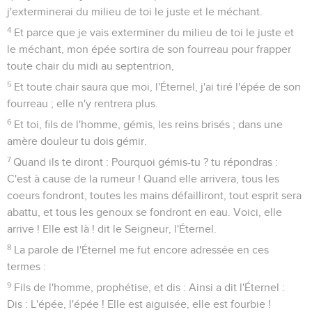
j'exterminerai du milieu de toi le juste et le méchant.
4
Et parce que je vais exterminer du milieu de toi le juste et
le méchant, mon épée sortira de son fourreau pour frapper
toute chair du midi au septentrion,
5
Et toute chair saura que moi, l'Éternel, j'ai tiré l'épée de son
fourreau ; elle n'y rentrera plus.
6
Et toi, fils de l'homme, gémis, les reins brisés ; dans une
amère douleur tu dois gémir.
7
Quand ils te diront : Pourquoi gémis-tu ? tu répondras :
C'est à cause de la rumeur ! Quand elle arrivera, tous les
coeurs fondront, toutes les mains défailliront, tout esprit sera
abattu, et tous les genoux se fondront en eau. Voici, elle
arrive ! Elle est là ! dit le Seigneur, l'Éternel.
8
La parole de l'Éternel me fut encore adressée en ces
termes :
9
Fils de l'homme, prophétise, et dis : Ainsi a dit l'Éternel :
Dis : L'épée, l'épée ! Elle est aiguisée, elle est fourbie !