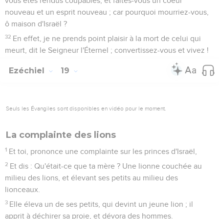
vous êtes rendus coupables, et faites-vous un coeur
nouveau et un esprit nouveau ; car pourquoi mourriez-vous,
ô maison d'Israël ?
32
En effet, je ne prends point plaisir à la mort de celui qui
meurt, dit le Seigneur l'Éternel ; convertissez-vous et vivez !
Ezéchiel
19
Seuls les Évangiles sont disponibles en vidéo pour le moment.
La complainte des lions
1
Et toi, prononce une complainte sur les princes d'Israël,
2
Et dis : Qu'était-ce que ta mère ? Une lionne couchée au
milieu des lions, et élevant ses petits au milieu des
lionceaux.
3
Elle éleva un de ses petits, qui devint un jeune lion ; il
apprit à déchirer sa proie, et dévora des hommes.