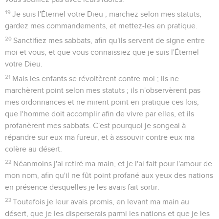
19
Je suis l'Éternel votre Dieu ; marchez selon mes statuts,
gardez mes commandements, et mettez-les en pratique.
20
Sanctifiez mes sabbats, afin qu'ils servent de signe entre
moi et vous, et que vous connaissiez que je suis l'Éternel
votre Dieu.
21
Mais les enfants se révoltèrent contre moi ; ils ne
marchèrent point selon mes statuts ; ils n'observèrent pas
mes ordonnances et ne mirent point en pratique ces lois,
que l'homme doit accomplir afin de vivre par elles, et ils
profanèrent mes sabbats. C'est pourquoi je songeai à
répandre sur eux ma fureur, et à assouvir contre eux ma
colère au désert.
22
Néanmoins j'ai retiré ma main, et je l'ai fait pour l'amour de
mon nom, afin qu'il ne fût point profané aux yeux des nations
en présence desquelles je les avais fait sortir.
23
Toutefois je leur avais promis, en levant ma main au
désert, que je les disperserais parmi les nations et que je les