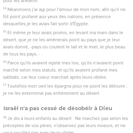
pour les anéantir.
14
Néanmoins j'ai agi pour l'amour de mon nom, afin qu'il ne
fût point profané aux yeux des nations, en présence
desquelles je les avais fait sortir d'Égypte.
15
Et même je leur avais promis, en levant ma main dans le
désert, que je ne les amènerais point au pays que je leur
avais donné, -pays où coulent le lait et le miel, le plus beau
de tous les pays, -
16
Parce qu'ils avaient rejeté mes lois, qu'ils n'avaient point
marché selon mes statuts, et qu'ils avaient profané mes
sabbats, car leur coeur marchait après leurs idoles.
17
Toutefois mon oeil les épargna pour ne point les détruire ;
je ne les exterminai pas entièrement au désert.
Israël n'a pas cessé de désobéir à Dieu
18
Je dis à leurs enfants au désert : Ne marchez pas selon les
préceptes de vos pères, n'observez pas leurs moeurs, et ne
vous souillez pas avec leurs idoles.