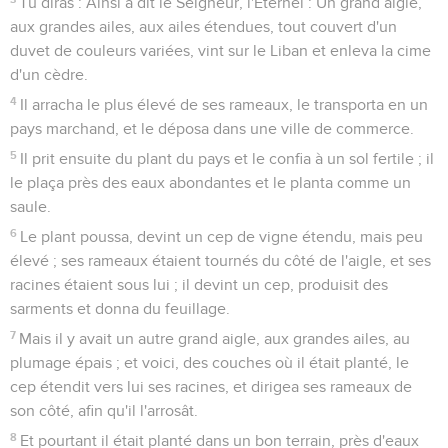
Tu diras : Ainsi a dit le Seigneur, l'Éternel : Un grand aigle,
aux grandes ailes, aux ailes étendues, tout couvert d'un
duvet de couleurs variées, vint sur le Liban et enleva la cime
d'un cèdre.
4
Il arracha le plus élevé de ses rameaux, le transporta en un
pays marchand, et le déposa dans une ville de commerce.
5
Il prit ensuite du plant du pays et le confia à un sol fertile ; il
le plaça près des eaux abondantes et le planta comme un
saule.
6
Le plant poussa, devint un cep de vigne étendu, mais peu
élevé ; ses rameaux étaient tournés du côté de l'aigle, et ses
racines étaient sous lui ; il devint un cep, produisit des
sarments et donna du feuillage.
7
Mais il y avait un autre grand aigle, aux grandes ailes, au
plumage épais ; et voici, des couches où il était planté, le
cep étendit vers lui ses racines, et dirigea ses rameaux de
son côté, afin qu'il l'arrosât.
8
Et pourtant il était planté dans un bon terrain, près d'eaux