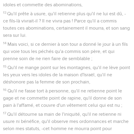
idoles et commette des abominations,
13
Qu'il prête à usure, qu'il retienne plus qu'il ne lui est dû, -
ce fils-là vivrait-il ? Il ne vivra pas ! Parce qu'il a commis
toutes ces abominations, certainement il mourra, et son sang
sera sur lui.
14
Mais voici, si ce dernier à son tour a donné le jour à un fils
qui voie tous les péchés qu'a commis son père, et qui
prenne soin de ne rien faire de semblable ;
15
Qu'il ne mange point sur les montagnes, qu'il ne lève point
les yeux vers les idoles de la maison d'Israël, qu'il ne
déshonore pas la femme de son prochain,
16
Qu'il ne fasse tort à personne, qu'il ne retienne point le
gage et ne commette point de rapine, qu'il donne de son
pain à l'affamé, et couvre d'un vêtement celui qui est nu ;
17
Qu'il détourne sa main de l'iniquité, qu'il ne retienne ni
usure ni bénéfice, qu'il observe mes ordonnances et marche
selon mes statuts, -cet homme ne mourra point pour