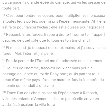
du carnage, la grande épée du carnage, qui va les presser de
toute part.
15
C'est pour fondre les coeurs, pour multiplier les monceaux
à toutes leurs portes, que j'ai pris l'épée menaçante. Ah ! elle
est faite pour lancer l'éclair ; elle est aiguisée pour égorger !
16
Rassemble tes forces, frappe à droite ! Tourne-toi, frappe à
gauche, de quel côté que tu tournes ton tranchant !
17
Et moi aussi, je frapperai des deux mains, et j'assouvirai ma
fureur. Moi, l'Éternel, j'ai parlé.
18
Puis la parole de l'Éternel me fut adressée en ces termes :
19
Toi, fils de l'homme, trace-toi deux chemins pour le
passage de l'épée du roi de Babylone ; qu'ils partent tous
deux d'un même pays ; fais une marque, fais-la à l'entrée du
chemin qui conduit à une ville.
20
Trace l'un des chemins par où l'épée arrive à Rabbath,
ville des enfants d'Ammon, et l'autre par où elle arrive en
Juda, à Jérusalem, la ville forte.