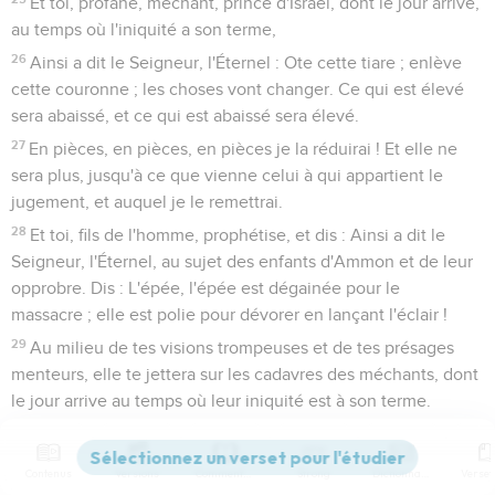
Et toi, profane, méchant, prince d'Israël, dont le jour arrive,
au temps où l'iniquité a son terme,
26
Ainsi a dit le Seigneur, l'Éternel : Ote cette tiare ; enlève
cette couronne ; les choses vont changer. Ce qui est élevé
sera abaissé, et ce qui est abaissé sera élevé.
27
En pièces, en pièces, en pièces je la réduirai ! Et elle ne
sera plus, jusqu'à ce que vienne celui à qui appartient le
jugement, et auquel je le remettrai.
28
Et toi, fils de l'homme, prophétise, et dis : Ainsi a dit le
Seigneur, l'Éternel, au sujet des enfants d'Ammon et de leur
opprobre. Dis : L'épée, l'épée est dégainée pour le
massacre ; elle est polie pour dévorer en lançant l'éclair !
29
Au milieu de tes visions trompeuses et de tes présages
menteurs, elle te jettera sur les cadavres des méchants, dont
le jour arrive au temps où leur iniquité est à son terme.
30
Remets ton épée dans le fourreau ! C'est dans le lieu où tu
as été formée, dans le pays de ta naissance que je te jugerai.
Contenus
Versions
Commentaires
Strong
Dictionnaire
31
Et je répandrai sur toi mon indignation ; du feu de mon