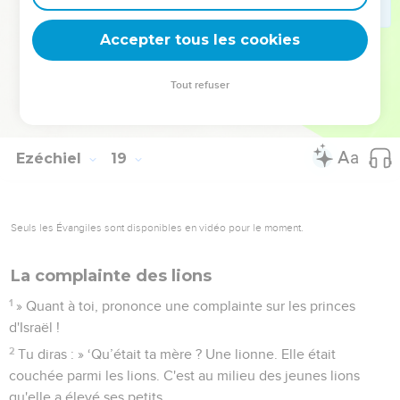
avez commises ! Faites-vous un cœur nouveau et un esprit
nouveau ! Pourquoi devriez-vous mourir, communauté
Accepter tous les cookies
d'Israël ?
32
En effet, je ne prends pas plaisir à voir mourir quelqu’un,
Tout refuser
déclare le Seigneur, l'Eternel. Changez donc d’attitude et
vivez !
Ezéchiel
19
Seuls les Évangiles sont disponibles en vidéo pour le moment.
La complainte des lions
1
» Quant à toi, prononce une complainte sur les princes
d'Israël !
2
Tu diras : » ‘Qu’était ta mère ? Une lionne. Elle était
couchée parmi les lions. C'est au milieu des jeunes lions
qu'elle a élevé ses petits.