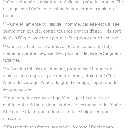
16
On l'a donnée à polir pour qu’elle soit prête à l’emploi. Elle
est aiguisée, l'épée, elle est polie pour armer la main du
tueur.
17
» Crie et lamente-toi, fils de l’homme, car elle est utilisée
contre mon peuple, contre tous les princes d'Israël : ils sont
livrés à l'épée avec mon peuple. Frappe-toi donc la cuisse !
18
Oui, c’est la mise à l'épreuve ! Et que se passera-t-il, si
même le sceptre méprisé n'est plus là ? déclare le Seigneur,
l'Eternel.
19
» Quant à toi, fils de l’homme, prophétise ! Frappe des
mains et les coups d’épée redoubleront, tripleront ! C'est
l'épée du carnage, l'épée du grand carnage, l'épée qui doit
les poursuivre
20
pour que les cœurs se liquéfient, que les chutes se
multiplient. » A toutes leurs portes, je les menace de l’épée.
Ah ! elle est faite pour étinceler, elle est aiguisée pour
massacrer.
21
Rassemble tes forces, tourne-toi à droite ! Replace-toi,