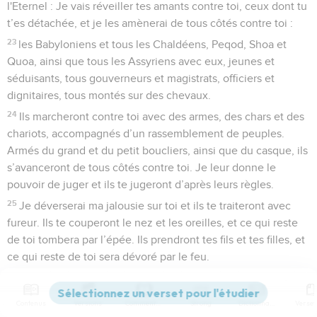
l'Eternel : Je vais réveiller tes amants contre toi, ceux dont tu
t’es détachée, et je les amènerai de tous côtés contre toi :
23
les Babyloniens et tous les Chaldéens, Peqod, Shoa et
Quoa, ainsi que tous les Assyriens avec eux, jeunes et
séduisants, tous gouverneurs et magistrats, officiers et
dignitaires, tous montés sur des chevaux.
24
Ils marcheront contre toi avec des armes, des chars et des
chariots, accompagnés d’un rassemblement de peuples.
Armés du grand et du petit boucliers, ainsi que du casque, ils
s’avanceront de tous côtés contre toi. Je leur donne le
pouvoir de juger et ils te jugeront d’après leurs règles.
25
Je déverserai ma jalousie sur toi et ils te traiteront avec
fureur. Ils te couperont le nez et les oreilles, et ce qui reste
de toi tombera par l’épée. Ils prendront tes fils et tes filles, et
ce qui reste de toi sera dévoré par le feu.
26
Ils te dépouilleront de tes habits et prendront les bijoux
qui composaient ta parure.
Contenus
Versions
Commentaires
Strong
Dictionnaire
27
Ainsi, je mettrai fin, chez toi, aux crimes et prostitutions