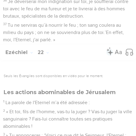
36
Je déverserai mon indignation sur toi, je soufflerai contre
toi avec le feu de ma fureur et je te livrerai à des hommes
brutaux, spécialistes de la destruction.
37
Tu ne serviras qu’à nourrir le feu ; ton sang coulera au
milieu du pays ; on ne se souviendra plus de toi.’En effet,
moi, l'Eternel, j'ai parlé. »
Ezéchiel
22
Seuls les Évangiles sont disponibles en vidéo pour le moment.
Les actions abominables de Jérusalem
1
La parole de l'Eternel m’a été adressée :
2
« Et toi, fils de l'homme, vas-tu la juger ? Vas-tu juger la ville
sanguinaire ? Fais-lui connaître toutes ses pratiques
abominables !
3
» Tu annonceras : ‘Voici ce que dit le Seigneur, l'Eternel :