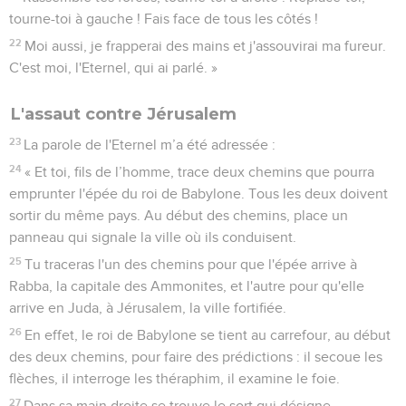
tourne-toi à gauche ! Fais face de tous les côtés !
22
Moi aussi, je frapperai des mains et j'assouvirai ma fureur.
C'est moi, l'Eternel, qui ai parlé. »
L'assaut contre Jérusalem
23
La parole de l'Eternel m’a été adressée :
24
« Et toi, fils de l’homme, trace deux chemins que pourra
emprunter l'épée du roi de Babylone. Tous les deux doivent
sortir du même pays. Au début des chemins, place un
panneau qui signale la ville où ils conduisent.
25
Tu traceras l'un des chemins pour que l'épée arrive à
Rabba, la capitale des Ammonites, et l'autre pour qu'elle
arrive en Juda, à Jérusalem, la ville fortifiée.
26
En effet, le roi de Babylone se tient au carrefour, au début
des deux chemins, pour faire des prédictions : il secoue les
flèches, il interroge les théraphim, il examine le foie.
27
Dans sa main droite se trouve le sort qui désigne