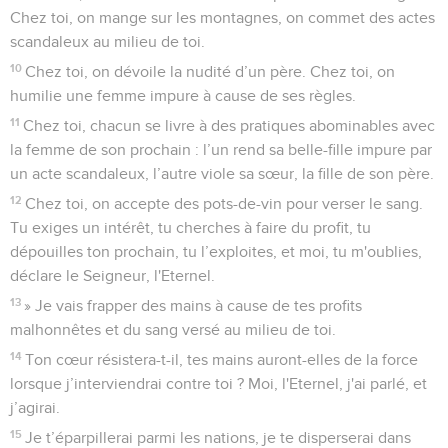
Chez toi, on mange sur les montagnes, on commet des actes
scandaleux au milieu de toi.
10
Chez toi, on dévoile la nudité d’un père. Chez toi, on
humilie une femme impure à cause de ses règles.
11
Chez toi, chacun se livre à des pratiques abominables avec
la femme de son prochain : l’un rend sa belle-fille impure par
un acte scandaleux, l’autre viole sa sœur, la fille de son père.
12
Chez toi, on accepte des pots-de-vin pour verser le sang.
Tu exiges un intérêt, tu cherches à faire du profit, tu
dépouilles ton prochain, tu l’exploites, et moi, tu m'oublies,
déclare le Seigneur, l'Eternel.
13
» Je vais frapper des mains à cause de tes profits
malhonnêtes et du sang versé au milieu de toi.
14
Ton cœur résistera-t-il, tes mains auront-elles de la force
lorsque j’interviendrai contre toi ? Moi, l'Eternel, j'ai parlé, et
j’agirai.
15
Je t’éparpillerai parmi les nations, je te disperserai dans