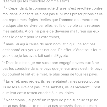
l'Eternel qui les considère comme saints.
13
» Cependant, la communauté d'Israël s’est révoltée contre
moi dans le désert. Ils n’ont pas suivi mes prescriptions et ils
ont rejeté mes règles, *celles que l'homme doit mettre en
pratique afin de vivre par elles, et ils ont violé sans retenue
mes sabbats. Alors j’ai parlé de déverser ma fureur sur eux
dans le désert pour les exterminer,
14
mais j'ai agi à cause de mon nom, afin qu'il ne soit pas
déshonoré aux yeux des nations. En effet, c’était sous leurs
yeux que je les avais fait sortir d'Egypte.
15
Dans le désert, je me suis donc engagé envers eux à ne
pas les conduire dans le pays que je leur avais destiné, pays
où coulent le lait et le miel, le plus beau de tous les pays.
16
En effet, mes règles, ils les rejetaient ; mes prescriptions,
ils ne les suivaient pas ; mes sabbats, ils les violaient. C’est
que leur cœur restait attaché à leurs idoles.
17
Néanmoins, j’ai porté un regard de pitié sur eux et je ne
les ai pas détruits, je ne les ai pas achevés dans le désert.