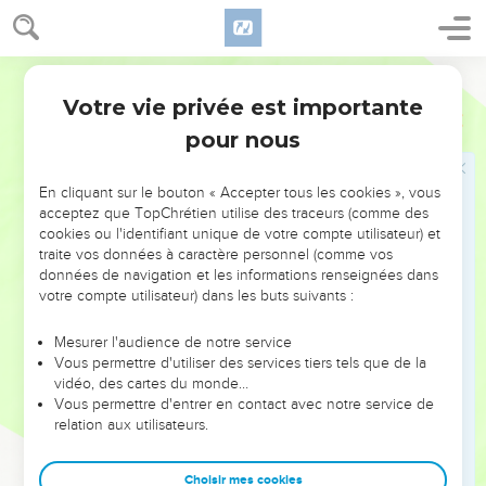
l’injustice et meurt pour cela, c’est à cause de ses actes
d’injustice qu’il mourra.
Segond 21
27
Si le méchant renonce à ses actes de méchanceté, s’il se
Votre vie privée est importante
met à appliquer le droit et la justice, il sauvera sa vie.
Ezéchiel
18
pour nous
28
S'il ouvre les yeux et renonce à toutes les transgressions
qu'il a commises, il vivra, il ne mourra pas.
En cliquant sur le bouton « Accepter tous les cookies », vous
29
» La communauté d'Israël dit : ‘La manière d’agir du
acceptez que TopChrétien utilise des traceurs (comme des
Seigneur n'est pas correcte.’Est-ce que ce sont mes façons
cookies ou l'identifiant unique de votre compte utilisateur) et
d’agir qui ne sont pas correctes, communauté d'Israël ? Ne
traite vos données à caractère personnel (comme vos
seraient-ce pas plutôt vos façons d’agir qui ne sont pas
données de navigation et les informations renseignées dans
votre compte utilisateur) dans les buts suivants :
correctes ?
30
C'est pourquoi je vous jugerai chacun en fonction de sa
Mesurer l'audience de notre service
conduite, communauté d'Israël, déclare le Seigneur,
Vous permettre d'utiliser des services tiers tels que de la
vidéo, des cartes du monde…
l'Eternel. Revenez à moi et détournez-vous de toutes vos
Vous permettre d'entrer en contact avec notre service de
transgressions, afin que vos fautes ne causent pas votre
relation aux utilisateurs.
perte !
31
Débarrassez-vous de toutes les transgressions que vous
Choisir mes cookies