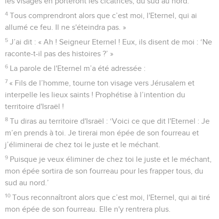
les visages en porteront les cicatrices, du sud au nord.’
4
Tous comprendront alors que c’est moi, l'Eternel, qui ai
allumé ce feu. Il ne s'éteindra pas. »
5
J’ai dit : « Ah ! Seigneur Eternel ! Eux, ils disent de moi : ‘Ne
raconte-t-il pas des histoires ?’ »
6
La parole de l'Eternel m’a été adressée :
7
« Fils de l’homme, tourne ton visage vers Jérusalem et
interpelle les lieux saints ! Prophétise à l’intention du
territoire d'Israël !
8
Tu diras au territoire d'Israël : ‘Voici ce que dit l'Eternel : Je
m’en prends à toi. Je tirerai mon épée de son fourreau et
j’éliminerai de chez toi le juste et le méchant.
9
Puisque je veux éliminer de chez toi le juste et le méchant,
mon épée sortira de son fourreau pour les frapper tous, du
sud au nord.’
10
Tous reconnaîtront alors que c’est moi, l'Eternel, qui ai tiré
mon épée de son fourreau. Elle n'y rentrera plus.