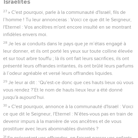
Israélites
27
» C'est pourquoi, parle à la communauté d'Israël, fils de
l’homme ! Tu leur annonceras : Voici ce que dit le Seigneur,
l'Eternel : Vos ancêtres m'ont encore insulté en se montrant
infidèles envers moi.
28
Je les ai conduits dans le pays que je m’étais engagé à
leur donner, et ils ont porté les yeux sur toute colline élevée
et sur tout arbre touffu ; là ils ont fait leurs sacrifices, ils ont
présenté leurs offrandes irritantes, ils ont brûlé leurs parfums
à l’odeur agréable et versé leurs offrandes liquides.
29
Je leur ai dit : ‘Qu'est-ce donc que ces hauts lieux où vous
vous rendez ?’Et le nom de hauts lieux leur a été donné
jusqu'à aujourd’hui.
30
» C'est pourquoi, annonce à la communauté d'Israël : Voici
ce que dit le Seigneur, l'Eternel : N’êtes-vous pas en train de
devenir impurs à la manière de vos ancêtres et de vous
prostituer avec leurs abominables divinités ?
31
En présentant vos offrandes, en faisant passer vos enfants