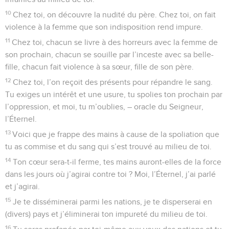
10
Chez toi, on découvre la nudité du père. Chez toi, on fait
violence à la femme que son indisposition rend impure.
11
Chez toi, chacun se livre à des horreurs avec la femme de
son prochain, chacun se souille par l’inceste avec sa belle-
fille, chacun fait violence à sa sœur, fille de son père.
12
Chez toi, l’on reçoit des présents pour répandre le sang.
Tu exiges un intérêt et une usure, tu spolies ton prochain par
l’oppression, et moi, tu m’oublies, – oracle du Seigneur,
l’Éternel.
13
Voici que je frappe des mains à cause de la spoliation que
tu as commise et du sang qui s’est trouvé au milieu de toi.
14
Ton cœur sera-t-il ferme, tes mains auront-elles de la force
dans les jours où j’agirai contre toi ? Moi, l’Éternel, j’ai parlé
et j’agirai.
15
Je te disséminerai parmi les nations, je te disperserai en
(divers) pays et j’éliminerai ton impureté du milieu de toi.
16