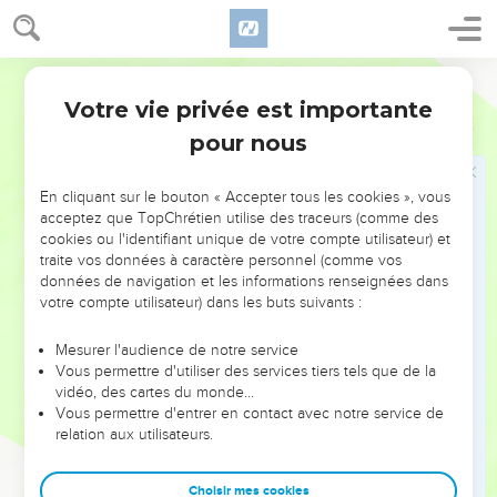
Tout a déjà changé, en attendant la venue de celui à qui
appartient le jugement et à qui je le remettrai.
Segond 1978 (Colombe)
L'assaut contre les Ammonites
Votre vie privée est importante
Ezéchiel
21
33
Toi, fils d’homme, prophétise ! Tu diras : Ainsi parle le
pour nous
Seigneur, l’Éternel, sur les Ammonites et sur leur
déshonneur. Tu diras : L’épée, l’épée est tirée, elle est polie
En cliquant sur le bouton « Accepter tous les cookies », vous
pour massacrer, pour dévorer, pour (lancer) des éclairs !
acceptez que TopChrétien utilise des traceurs (comme des
34
Au milieu de tes visions vaines et de ta divination
cookies ou l'identifiant unique de votre compte utilisateur) et
traite vos données à caractère personnel (comme vos
mensongère, elle te fera rejoindre les méchants au cou
données de navigation et les informations renseignées dans
transpercé, ceux dont le jour arrive au temps où la faute est à
votre compte utilisateur) dans les buts suivants :
son comble.
35
Remets (ton épée) dans son fourreau. Je te jugerai dans le
Mesurer l'audience de notre service
Vous permettre d'utiliser des services tiers tels que de la
lieu où tu as été créé, dans le pays de tes origines.
vidéo, des cartes du monde…
36
Je répandrai sur toi ma fureur, je soufflerai contre toi avec
Vous permettre d'entrer en contact avec notre service de
relation aux utilisateurs.
le feu de mon courroux et je te livrerai entre les mains
d’incendiaires, artisans de destruction.
Choisir mes cookies
37
Tu seras dévoré par le feu ; ton sang demeurera au milieu