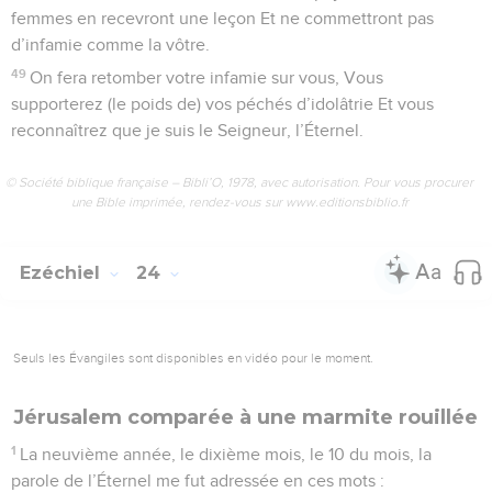
femmes en recevront une leçon Et ne commettront pas
d’infamie comme la vôtre.
49
On fera retomber votre infamie sur vous, Vous
supporterez (le poids de) vos péchés d’idolâtrie Et vous
reconnaîtrez que je suis le Seigneur, l’Éternel.
© Société biblique française – Bibli’O, 1978, avec autorisation. Pour vous procurer
une Bible imprimée, rendez-vous sur www.editionsbiblio.fr
Ezéchiel
24
Seuls les Évangiles sont disponibles en vidéo pour le moment.
Jérusalem comparée à une marmite rouillée
1
La neuvième année, le dixième mois, le 10 du mois, la
parole de l’Éternel me fut adressée en ces mots :