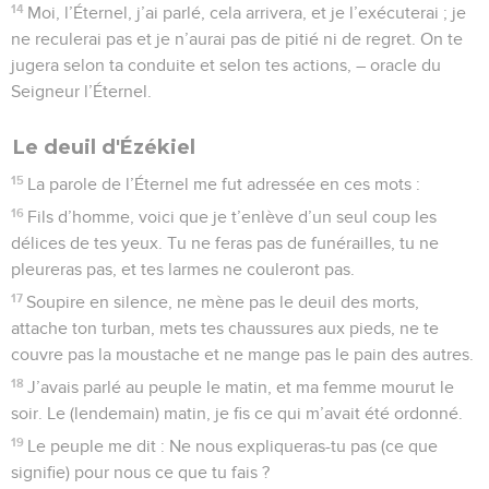
14
Moi, l’Éternel, j’ai parlé, cela arrivera, et je l’exécuterai ; je
ne reculerai pas et je n’aurai pas de pitié ni de regret. On te
jugera selon ta conduite et selon tes actions, – oracle du
Seigneur l’Éternel.
Le deuil d'Ézékiel
15
La parole de l’Éternel me fut adressée en ces mots :
16
Fils d’homme, voici que je t’enlève d’un seul coup les
délices de tes yeux. Tu ne feras pas de funérailles, tu ne
pleureras pas, et tes larmes ne couleront pas.
17
Soupire en silence, ne mène pas le deuil des morts,
attache ton turban, mets tes chaussures aux pieds, ne te
couvre pas la moustache et ne mange pas le pain des autres.
18
J’avais parlé au peuple le matin, et ma femme mourut le
soir. Le (lendemain) matin, je fis ce qui m’avait été ordonné.
19
Le peuple me dit : Ne nous expliqueras-tu pas (ce que
signifie) pour nous ce que tu fais ?