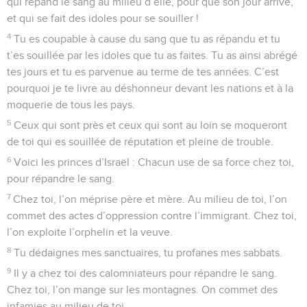
qui répand le sang au milieu d’elle, pour que son jour arrive,
et qui se fait des idoles pour se souiller !
4
Tu es coupable à cause du sang que tu as répandu et tu
t’es souillée par les idoles que tu as faites. Tu as ainsi abrégé
tes jours et tu es parvenue au terme de tes années. C’est
pourquoi je te livre au déshonneur devant les nations et à la
moquerie de tous les pays.
5
Ceux qui sont près et ceux qui sont au loin se moqueront
de toi qui es souillée de réputation et pleine de trouble.
6
Voici les princes d’Israël : Chacun use de sa force chez toi,
pour répandre le sang.
7
Chez toi, l’on méprise père et mère. Au milieu de toi, l’on
commet des actes d’oppression contre l’immigrant. Chez toi,
l’on exploite l’orphelin et la veuve.
8
Tu dédaignes mes sanctuaires, tu profanes mes sabbats.
9
Il y a chez toi des calomniateurs pour répandre le sang.
Chez toi, l’on mange sur les montagnes. On commet des
infamies au milieu de toi.