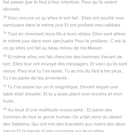
fait passer (par le feu) à leur intention, Pour qu’ils soient
dévorés.
38
Voici encore ce qu’elles m’ont fait : Elles ont souillé mon
sanctuaire dans le même jour Et ont profané mes sabbats.
39
Tout en immolant leurs fils à leurs idoles, Elles sont allées
le même jour dans mon sanctuaire Pour le profaner. C’est là
ce qu’elles ont fait au beau milieu de ma Maison.
40
Et même elles ont fait chercher des hommes Venant de
loin, Elles leur ont envoyé des messagers, Et voici qu’ils sont
venus. Pour eux tu t’es lavée, Tu as mis du fard à tes yeux,
Tu t’es parée de tes ornements ;
41
Tu t’es assise sur un lit magnifique, Devant lequel une
table était dressée, Et tu y avais placé mon encens et mon
huile,
42
Au bruit d’une multitude insouciante ; Et parmi des
hommes de tout le genre humain On a fait venir du désert
des Sabéens, Qui ont mis des bracelets aux mains des deux
sœurs Et la parure d’une couronne sur leurs têtes.