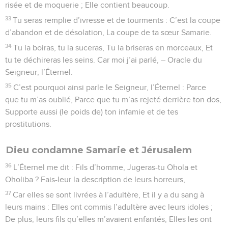
risée et de moquerie ; Elle contient beaucoup.
33
Tu seras remplie d’ivresse et de tourments : C’est la coupe
d’abandon et de désolation, La coupe de ta sœur Samarie.
34
Tu la boiras, tu la suceras, Tu la briseras en morceaux, Et
tu te déchireras les seins. Car moi j’ai parlé, – Oracle du
Seigneur, l’Éternel.
35
C’est pourquoi ainsi parle le Seigneur, l’Éternel : Parce
que tu m’as oublié, Parce que tu m’as rejeté derrière ton dos,
Supporte aussi (le poids de) ton infamie et de tes
prostitutions.
Dieu condamne Samarie et Jérusalem
36
L’Éternel me dit : Fils d’homme, Jugeras-tu Ohola et
Oholiba ? Fais-leur la description de leurs horreurs,
37
Car elles se sont livrées à l’adultère, Et il y a du sang à
leurs mains : Elles ont commis l’adultère avec leurs idoles ;
De plus, leurs fils qu’elles m’avaient enfantés, Elles les ont