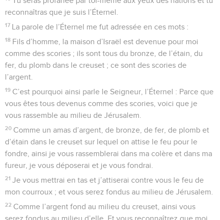
Tu seras profanée par toi-même aux yeux des nations et tu
reconnaîtras que je suis l’Éternel.
17
La parole de l’Éternel me fut adressée en ces mots :
18
Fils d’homme, la maison d’Israël est devenue pour moi
comme des scories ; ils sont tous du bronze, de l’étain, du
fer, du plomb dans le creuset ; ce sont des scories de
l’argent.
19
C’est pourquoi ainsi parle le Seigneur, l’Éternel : Parce que
vous êtes tous devenus comme des scories, voici que je
vous rassemble au milieu de Jérusalem.
20
Comme un amas d’argent, de bronze, de fer, de plomb et
d’étain dans le creuset sur lequel on attise le feu pour le
fondre, ainsi je vous rassemblerai dans ma colère et dans ma
fureur, je vous déposerai et je vous fondrai.
21
Je vous mettrai en tas et j’attiserai contre vous le feu de
mon courroux ; et vous serez fondus au milieu de Jérusalem.
22
Comme l’argent fond au milieu du creuset, ainsi vous
serez fondus au milieu d’elle. Et vous reconnaîtrez que moi,