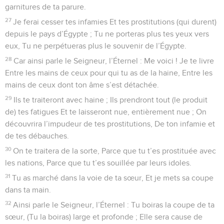
garnitures de ta parure.
27
Je ferai cesser tes infamies Et tes prostitutions (qui durent)
depuis le pays d’Égypte ; Tu ne porteras plus tes yeux vers
eux, Tu ne perpétueras plus le souvenir de l’Égypte.
28
Car ainsi parle le Seigneur, l’Éternel : Me voici ! Je te livre
Entre les mains de ceux pour qui tu as de la haine, Entre les
mains de ceux dont ton âme s’est détachée.
29
Ils te traiteront avec haine ; Ils prendront tout (le produit
de) tes fatigues Et te laisseront nue, entièrement nue ; On
découvrira l’impudeur de tes prostitutions, De ton infamie et
de tes débauches.
30
On te traitera de la sorte, Parce que tu t’es prostituée avec
les nations, Parce que tu t’es souillée par leurs idoles.
31
Tu as marché dans la voie de ta sœur, Et je mets sa coupe
dans ta main.
32
Ainsi parle le Seigneur, l’Éternel : Tu boiras la coupe de ta
sœur, (Tu la boiras) large et profonde ; Elle sera cause de