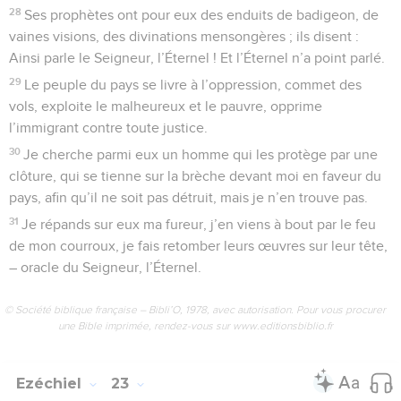
28
Ses prophètes ont pour eux des enduits de badigeon, de
vaines visions, des divinations mensongères ; ils disent :
Ainsi parle le Seigneur, l’Éternel ! Et l’Éternel n’a point parlé.
29
Le peuple du pays se livre à l’oppression, commet des
vols, exploite le malheureux et le pauvre, opprime
l’immigrant contre toute justice.
30
Je cherche parmi eux un homme qui les protège par une
clôture, qui se tienne sur la brèche devant moi en faveur du
pays, afin qu’il ne soit pas détruit, mais je n’en trouve pas.
31
Je répands sur eux ma fureur, j’en viens à bout par le feu
de mon courroux, je fais retomber leurs œuvres sur leur tête,
– oracle du Seigneur, l’Éternel.
© Société biblique française – Bibli’O, 1978, avec autorisation. Pour vous procurer
une Bible imprimée, rendez-vous sur www.editionsbiblio.fr
Ezéchiel
23