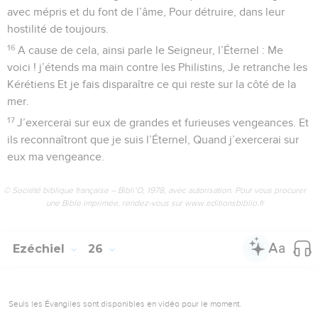
avec mépris et du font de l’âme, Pour détruire, dans leur
hostilité de toujours.
16
A cause de cela, ainsi parle le Seigneur, l’Éternel : Me
voici ! j’étends ma main contre les Philistins, Je retranche les
Kérétiens Et je fais disparaître ce qui reste sur la côté de la
mer.
17
J’exercerai sur eux de grandes et furieuses vengeances. Et
ils reconnaîtront que je suis l’Éternel, Quand j’exercerai sur
eux ma vengeance.
© Société biblique française – Bibli’O, 1978, avec autorisation. Pour vous procurer
une Bible imprimée, rendez-vous sur www.editionsbiblio.fr
Ezéchiel
26
Seuls les Évangiles sont disponibles en vidéo pour le moment.