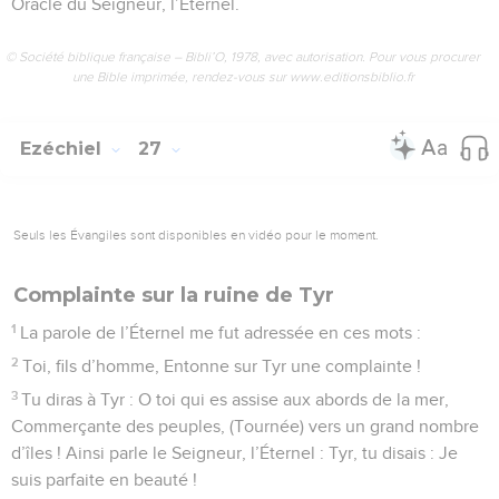
Oracle du Seigneur, l’Éternel.
© Société biblique française – Bibli’O, 1978, avec autorisation. Pour vous procurer
une Bible imprimée, rendez-vous sur www.editionsbiblio.fr
Ezéchiel
27
Seuls les Évangiles sont disponibles en vidéo pour le moment.
Complainte sur la ruine de Tyr
1
La parole de l’Éternel me fut adressée en ces mots :
2
Toi, fils d’homme, Entonne sur Tyr une complainte !
3
Tu diras à Tyr : O toi qui es assise aux abords de la mer,
Commerçante des peuples, (Tournée) vers un grand nombre
d’îles ! Ainsi parle le Seigneur, l’Éternel : Tyr, tu disais : Je
suis parfaite en beauté !