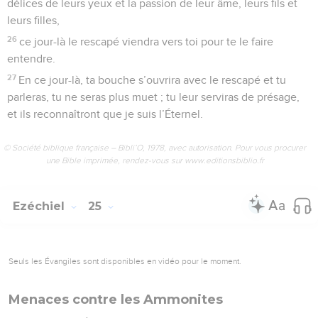
délices de leurs yeux et la passion de leur âme, leurs fils et
leurs filles,
26
ce jour-là le rescapé viendra vers toi pour te le faire
entendre.
27
En ce jour-là, ta bouche s’ouvrira avec le rescapé et tu
parleras, tu ne seras plus muet ; tu leur serviras de présage,
et ils reconnaîtront que je suis l’Éternel.
© Société biblique française – Bibli’O, 1978, avec autorisation. Pour vous procurer
une Bible imprimée, rendez-vous sur www.editionsbiblio.fr
Ezéchiel
25
Seuls les Évangiles sont disponibles en vidéo pour le moment.
Menaces contre les Ammonites