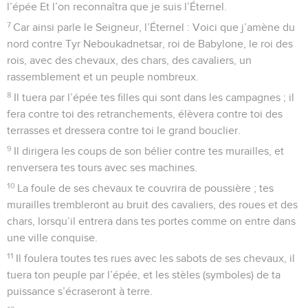
l’épée Et l’on reconnaîtra que je suis l’Éternel.
7
Car ainsi parle le Seigneur, l’Éternel : Voici que j’amène du
nord contre Tyr Neboukadnetsar, roi de Babylone, le roi des
rois, avec des chevaux, des chars, des cavaliers, un
rassemblement et un peuple nombreux.
8
Il tuera par l’épée tes filles qui sont dans les campagnes ; il
fera contre toi des retranchements, élèvera contre toi des
terrasses et dressera contre toi le grand bouclier.
9
Il dirigera les coups de son bélier contre tes murailles, et
renversera tes tours avec ses machines.
10
La foule de ses chevaux te couvrira de poussière ; tes
murailles trembleront au bruit des cavaliers, des roues et des
chars, lorsqu’il entrera dans tes portes comme on entre dans
une ville conquise.
11
Il foulera toutes tes rues avec les sabots de ses chevaux, il
tuera ton peuple par l’épée, et les stèles (symboles) de ta
puissance s’écraseront à terre.