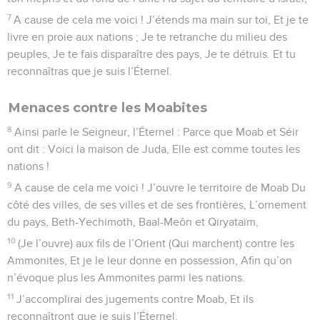
7
A cause de cela me voici ! J’étends ma main sur toi, Et je te
livre en proie aux nations ; Je te retranche du milieu des
peuples, Je te fais disparaître des pays, Je te détruis. Et tu
reconnaîtras que je suis l’Éternel.
Menaces contre les Moabites
8
Ainsi parle le Seigneur, l’Éternel : Parce que Moab et Séir
ont dit : Voici la maison de Juda, Elle est comme toutes les
nations !
9
A cause de cela me voici ! J’ouvre le territoire de Moab Du
côté des villes, de ses villes et de ses frontières, L’ornement
du pays, Beth-Yechimoth, Baal-Meôn et Qiryataïm,
10
(Je l’ouvre) aux fils de l’Orient (Qui marchent) contre les
Ammonites, Et je le leur donne en possession, Afin qu’on
n’évoque plus les Ammonites parmi les nations.
11
J’accomplirai des jugements contre Moab, Et ils
reconnaîtront que je suis l’Éternel.