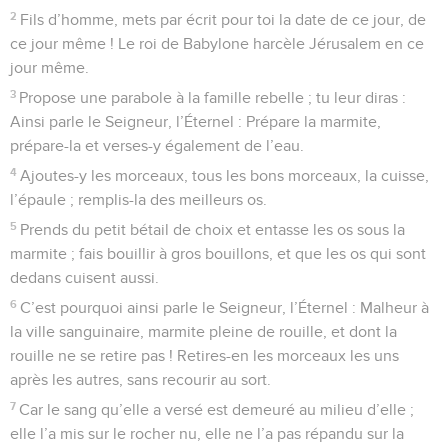
2
Fils d’homme, mets par écrit pour toi la date de ce jour, de
ce jour même ! Le roi de Babylone harcèle Jérusalem en ce
jour même.
3
Propose une parabole à la famille rebelle ; tu leur diras :
Ainsi parle le Seigneur, l’Éternel : Prépare la marmite,
prépare-la et verses-y également de l’eau.
4
Ajoutes-y les morceaux, tous les bons morceaux, la cuisse,
l’épaule ; remplis-la des meilleurs os.
5
Prends du petit bétail de choix et entasse les os sous la
marmite ; fais bouillir à gros bouillons, et que les os qui sont
dedans cuisent aussi.
6
C’est pourquoi ainsi parle le Seigneur, l’Éternel : Malheur à
la ville sanguinaire, marmite pleine de rouille, et dont la
rouille ne se retire pas ! Retires-en les morceaux les uns
après les autres, sans recourir au sort.
7
Car le sang qu’elle a versé est demeuré au milieu d’elle ;
elle l’a mis sur le rocher nu, elle ne l’a pas répandu sur la