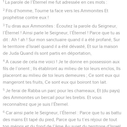
1
La parole de l’Éternel me fut adressée en ces mots :
2
Fils d’homme, Tourne ta face vers les Ammonites Et
prophétise contre eux !
3
Tu diras aux Ammonites : Écoutez la parole du Seigneur,
l’Éternel ! Ainsi parle le Seigneur, l’Éternel ! Parce que tu as
dit : Ah ! ah ! Sur mon sanctuaire quand il a été profané, Sur
le territoire d’Israël quand il a été dévasté, Et sur la maison
de Juda Quand ils sont partis en déportation,
4
A cause de cela me voici ! Je te donne en possession aux
fils de l’orient ; Ils établiront au milieu de toi leurs enclos, Ils
placeront au milieu de toi leurs demeures ; Ce sont eux qui
mangeront tes fruits, Ce sont eux qui boiront ton lait.
5
Je ferai de Rabba un parc pour les chameaux, Et (du pays)
des Ammonites un bercail pour les brebis. Et vous
reconnaîtrez que je suis l’Éternel.
6
Car ainsi parle le Seigneur, l’Éternel : Parce que tu as battu
des mains Et tapé du pied, Parce que tu t’es réjoui de tout
ton mépris et du fond de l’âme Au sujet du territoire d’Israël,