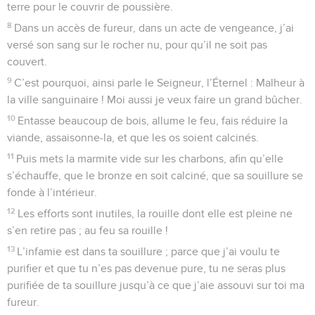
terre pour le couvrir de poussière.
8
Dans un accès de fureur, dans un acte de vengeance, j’ai
versé son sang sur le rocher nu, pour qu’il ne soit pas
couvert.
9
C’est pourquoi, ainsi parle le Seigneur, l’Éternel : Malheur à
la ville sanguinaire ! Moi aussi je veux faire un grand bûcher.
10
Entasse beaucoup de bois, allume le feu, fais réduire la
viande, assaisonne-la, et que les os soient calcinés.
11
Puis mets la marmite vide sur les charbons, afin qu’elle
s’échauffe, que le bronze en soit calciné, que sa souillure se
fonde à l’intérieur.
12
Les efforts sont inutiles, la rouille dont elle est pleine ne
s’en retire pas ; au feu sa rouille !
13
L’infamie est dans ta souillure ; parce que j’ai voulu te
purifier et que tu n’es pas devenue pure, tu ne seras plus
purifiée de ta souillure jusqu’à ce que j’aie assouvi sur toi ma
fureur.