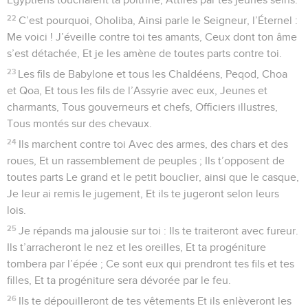
22
C’est pourquoi, Oholiba, Ainsi parle le Seigneur, l’Éternel :
Me voici ! J’éveille contre toi tes amants, Ceux dont ton âme
s’est détachée, Et je les amène de toutes parts contre toi.
23
Les fils de Babylone et tous les Chaldéens, Peqod, Choa
et Qoa, Et tous les fils de l’Assyrie avec eux, Jeunes et
charmants, Tous gouverneurs et chefs, Officiers illustres,
Tous montés sur des chevaux.
24
Ils marchent contre toi Avec des armes, des chars et des
roues, Et un rassemblement de peuples ; Ils t’opposent de
toutes parts Le grand et le petit bouclier, ainsi que le casque,
Je leur ai remis le jugement, Et ils te jugeront selon leurs
lois.
25
Je répands ma jalousie sur toi : Ils te traiteront avec fureur.
Ils t’arracheront le nez et les oreilles, Et ta progéniture
tombera par l’épée ; Ce sont eux qui prendront tes fils et tes
filles, Et ta progéniture sera dévorée par le feu.
26
Ils te dépouilleront de tes vêtements Et ils enlèveront les