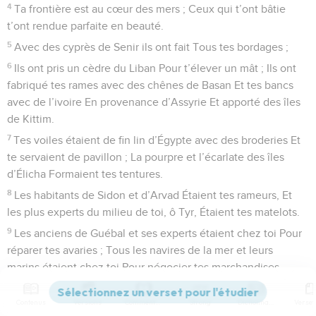
4
Ta frontière est au cœur des mers ; Ceux qui t’ont bâtie
t’ont rendue parfaite en beauté.
5
Avec des cyprès de Senir ils ont fait Tous tes bordages ;
6
Ils ont pris un cèdre du Liban Pour t’élever un mât ; Ils ont
fabriqué tes rames avec des chênes de Basan Et tes bancs
avec de l’ivoire En provenance d’Assyrie Et apporté des îles
de Kittim.
7
Tes voiles étaient de fin lin d’Égypte avec des broderies Et
te servaient de pavillon ; La pourpre et l’écarlate des îles
d’Élicha Formaient tes tentures.
8
Les habitants de Sidon et d’Arvad Étaient tes rameurs, Et
les plus experts du milieu de toi, ô Tyr, Étaient tes matelots.
9
Les anciens de Guébal et ses experts étaient chez toi Pour
réparer tes avaries ; Tous les navires de la mer et leurs
marins étaient chez toi Pour négocier tes marchandises.
10
Ceux de Perse, de Loud et de Pouth Servaient dans ton
Contenus
Versions
Commentaires
Strong
Dictionnaire
armée, C’étaient tes hommes de guerre ; Ils suspendaient