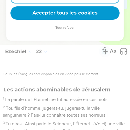
du pays ; on ne rappellera plus ton souvenir, car moi,
Accepter tous les cookies
l’Éternel, j’ai parlé.
© Société biblique française – Bibli’O, 1978, avec autorisation. Pour vous procurer
Tout refuser
une Bible imprimée, rendez-vous sur www.editionsbiblio.fr
Ezéchiel
22
Seuls les Évangiles sont disponibles en vidéo pour le moment.
Les actions abominables de Jérusalem
1
La parole de l’Éternel me fut adressée en ces mots :
2
Toi, fils d’homme, jugeras-tu, jugeras-tu la ville
sanguinaire ? Fais-lui connaître toutes ses horreurs !
3
Tu diras : Ainsi parle le Seigneur, l’Éternel : (Voici) une ville