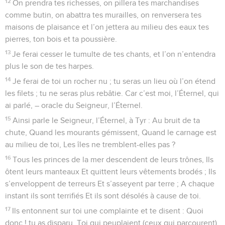
12
On prendra tes richesses, on pillera tes marchandises
comme butin, on abattra tes murailles, on renversera tes
maisons de plaisance et l’on jettera au milieu des eaux tes
pierres, ton bois et ta poussière.
13
Je ferai cesser le tumulte de tes chants, et l’on n’entendra
plus le son de tes harpes.
14
Je ferai de toi un rocher nu ; tu seras un lieu où l’on étend
les filets ; tu ne seras plus rebâtie. Car c’est moi, l’Éternel, qui
ai parlé, – oracle du Seigneur, l’Éternel.
15
Ainsi parle le Seigneur, l’Éternel, à Tyr : Au bruit de ta
chute, Quand les mourants gémissent, Quand le carnage est
au milieu de toi, Les îles ne tremblent-elles pas ?
16
Tous les princes de la mer descendent de leurs trônes, Ils
ôtent leurs manteaux Et quittent leurs vêtements brodés ; Ils
s’enveloppent de terreurs Et s’asseyent par terre ; A chaque
instant ils sont terrifiés Et ils sont désolés à cause de toi.
17
Ils entonnent sur toi une complainte et te disent : Quoi
donc ! tu as disparu, Toi qui peuplaient (ceux qui parcourent)