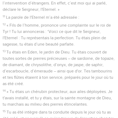
l’intervention d’étrangers. En effet, c’est moi qui ai parlé,
déclare le Seigneur, l'Eternel. »
11
La parole de l'Eternel m’a été adressée :
12
« Fils de l’homme, prononce une complainte sur le roi de
Tyr ! Tu lui annonceras : ‘Voici ce que dit le Seigneur,
l'Eternel : Tu représentais la perfection. Tu étais plein de
sagesse, tu étais d’une beauté parfaite.
13
Tu étais en Eden, le jardin de Dieu. Tu étais couvert de
toutes sortes de pierres précieuses – de sardoine, de topaze,
de diamant, de chrysolithe, d’onyx, de jaspe, de saphir,
d’escarboucle, d’émeraude – ainsi que d'or. Tes tambourins
et tes flûtes étaient à ton service, préparés pour le jour où tu
as été créé.
14
» Tu étais un chérubin protecteur, aux ailes déployées. Je
t'avais installé, et tu y étais, sur la sainte montagne de Dieu,
tu marchais au milieu des pierres étincelantes.
15
Tu as été intègre dans ta conduite depuis le jour où tu as