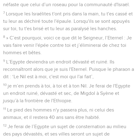
néfaste que celui d’un roseau pour la communauté d'Israël.
7
Lorsque les Israélites t'ont pris dans la main, tu t'es cassé et
tu leur as déchiré toute l'épaule. Lorsqu'ils se sont appuyés
sur toi, tu t'es brisé et tu leur as paralysé les hanches.
8
» C’est pourquoi, voici ce que dit le Seigneur, l’Eternel : Je
vais faire venir l'épée contre toi et j’éliminerai de chez toi
hommes et bêtes.
9
L’Egypte deviendra un endroit dévasté et ruiné. Ils
reconnaîtront alors que je suis l'Eternel. Puisque le pharaon a
dit : ‘Le Nil est à moi, c'est moi qui l'ai fait’,
10
je m’en prends à toi, à toi et à ton Nil. Je ferai de l'Egypte
un endroit ruiné, dévasté et sec, de Migdol à Syène et
jusqu’à la frontière de l'Ethiopie.
11
Le pied des hommes n'y passera plus, ni celui des
animaux, et il restera 40 ans sans être habité.
12
Je ferai de l’Egypte un sujet de consternation au milieu
des pays dévastés, et ses villes seront un sujet de