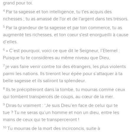
grand pour toi.
4
Par ta sagesse et ton intelligence, tu t'es acquis des
richesses ; tu as amassé de l'or et de l'argent dans tes trésors.
5
Par la grandeur de ta sagesse et par ton commerce, tu as
augmenté tes richesses, et ton cœur s'est enorgueilli à cause
d’elles.
6
» C’est pourquoi, voici ce que dit le Seigneur, l’Eternel :
Puisque tu te considères au même niveau que Dieu,
7
je vais faire venir contre toi des étrangers, les plus violents
parmi les nations. Ils tireront leur épée pour s’attaquer à ta
belle sagesse et ils saliront ta splendeur.
8
Ils te précipiteront dans la tombe, tu mourras comme ceux
qui tombent transpercés de coups, au cœur de la mer.
9
Diras-tu vraiment : ‘Je suis Dieu’en face de celui qui te
tue ? Tu ne seras qu’un homme et non un dieu, entre les
mains de ceux qui te transperceront !
10
Tu mourras de la mort des incirconcis, suite à