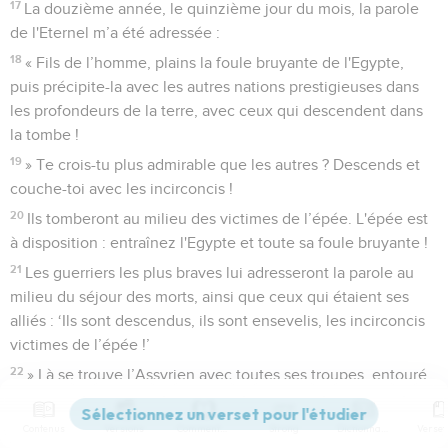
17
La douzième année, le quinzième jour du mois, la parole
de l'Eternel m’a été adressée :
18
« Fils de l’homme, plains la foule bruyante de l'Egypte,
puis précipite-la avec les autres nations prestigieuses dans
les profondeurs de la terre, avec ceux qui descendent dans
la tombe !
19
» Te crois-tu plus admirable que les autres ? Descends et
couche-toi avec les incirconcis !
20
Ils tomberont au milieu des victimes de l’épée. L'épée est
à disposition : entraînez l'Egypte et toute sa foule bruyante !
21
Les guerriers les plus braves lui adresseront la parole au
milieu du séjour des morts, ainsi que ceux qui étaient ses
alliés : ‘Ils sont descendus, ils sont ensevelis, les incirconcis
victimes de l’épée !’
22
» Là se trouve l’Assyrien avec toutes ses troupes, entouré
de ses tombeaux. Tous sont morts, victimes de l’épée.
23
Leurs tombeaux ont été placés dans les profondeurs de la
Contenus
Versions
Commentaires
Strong
Dictionnaire