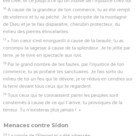
été créé, et ce jusqu'à ce qu’on trouve de l’injustice chez toi.
16
A cause de la grandeur de ton commerce, tu as été rempli
de violence et tu as péché. Je te précipite de la montagne
de Dieu et je te fais disparaître, chérubin protecteur, du
milieu des pierres étincelantes.
17
» Ton cœur s'est enorgueilli à cause de ta beauté, tu as
corrompu ta sagesse à cause de ta splendeur. Je te jette par
terre, je te livre en spectacle aux rois.
18
Par le grand nombre de tes fautes, par l'injustice de ton
commerce, tu as profané tes sanctuaires. Je fais sortir du
milieu de toi un feu qui te dévore, je te réduis en cendres sur
la terre devant tous ceux qui te regardent.
19
Tous ceux qui te connaissent parmi les peuples sont
consternés à cause de ce qui t’arrive, tu provoques de la
terreur. Tu n’existeras plus jamais !’ »
Menaces contre Sidon
20
La parole de l'Eternel m’a été adressée :