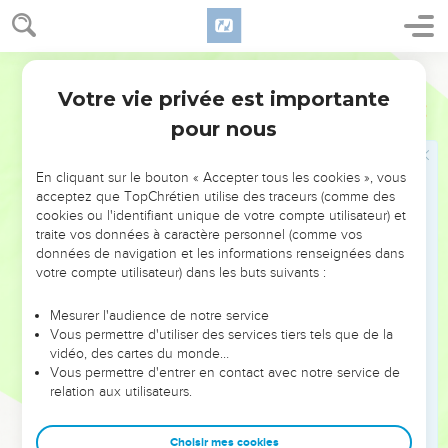
brodés. Ils auront la frayeur pour habit et s’assiéront par
terre. A chaque instant la frayeur s’emparera d’eux et ils
seront consternés à cause de toi.
Segond 21
17
Alors ils prononceront une complainte sur toi et te
Votre vie privée est importante
Ezéchiel
26
diront : » ‘Comment ! Te voilà détruite, toi qu’habitaient ceux
pour nous
qui parcourent les mers, ville célèbre qui étais puissante sur
la mer ! Avec tes habitants, tu inspirais la terreur à tous tes
voisins.
En cliquant sur le bouton « Accepter tous les cookies », vous
acceptez que TopChrétien utilise des traceurs (comme des
18
Maintenant les côtes sont effrayées parce que le jour de ta
cookies ou l'identifiant unique de votre compte utilisateur) et
chute est venu, les îles de la mer sont terrifiées par ta
traite vos données à caractère personnel (comme vos
disparition.’
données de navigation et les informations renseignées dans
votre compte utilisateur) dans les buts suivants :
19
» En effet, voici ce que dit le Seigneur, l'Eternel : Quand je
ferai de toi une ville déserte, pareille aux villes qui ne sont
Mesurer l'audience de notre service
plus habitées, quand je ferai monter l'abîme contre toi et que
Vous permettre d'utiliser des services tiers tels que de la
vidéo, des cartes du monde…
les grandes eaux te couvriront,
Vous permettre d'entrer en contact avec notre service de
20
je te précipiterai avec ceux qui descendent dans la tombe,
relation aux utilisateurs.
vers le peuple d’autrefois. Je te ferai habiter dans les
profondeurs de la terre, pareille à des ruines éternelles, avec
Choisir mes cookies