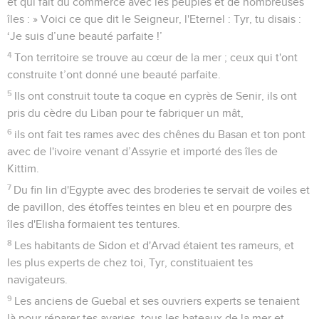
et qui fait du commerce avec les peuples et de nombreuses
îles : » Voici ce que dit le Seigneur, l'Eternel : Tyr, tu disais :
‘Je suis d’une beauté parfaite !’
4
Ton territoire se trouve au cœur de la mer ; ceux qui t'ont
construite t’ont donné une beauté parfaite.
5
Ils ont construit toute ta coque en cyprès de Senir, ils ont
pris du cèdre du Liban pour te fabriquer un mât,
6
ils ont fait tes rames avec des chênes du Basan et ton pont
avec de l'ivoire venant d’Assyrie et importé des îles de
Kittim.
7
Du fin lin d'Egypte avec des broderies te servait de voiles et
de pavillon, des étoffes teintes en bleu et en pourpre des
îles d'Elisha formaient tes tentures.
8
Les habitants de Sidon et d'Arvad étaient tes rameurs, et
les plus experts de chez toi, Tyr, constituaient tes
navigateurs.
9
Les anciens de Guebal et ses ouvriers experts se tenaient
là pour réparer tes avaries, tous les bateaux de la mer et