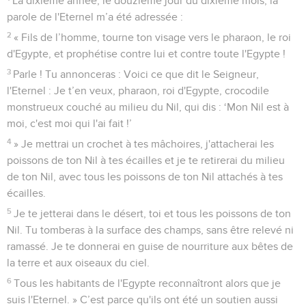
La dixième année, le douzième jour du dixième mois, la
parole de l'Eternel m’a été adressée :
2
« Fils de l’homme, tourne ton visage vers le pharaon, le roi
d'Egypte, et prophétise contre lui et contre toute l'Egypte !
3
Parle ! Tu annonceras : Voici ce que dit le Seigneur,
l'Eternel : Je t’en veux, pharaon, roi d'Egypte, crocodile
monstrueux couché au milieu du Nil, qui dis : ‘Mon Nil est à
moi, c'est moi qui l'ai fait !’
4
» Je mettrai un crochet à tes mâchoires, j'attacherai les
poissons de ton Nil à tes écailles et je te retirerai du milieu
de ton Nil, avec tous les poissons de ton Nil attachés à tes
écailles.
5
Je te jetterai dans le désert, toi et tous les poissons de ton
Nil. Tu tomberas à la surface des champs, sans être relevé ni
ramassé. Je te donnerai en guise de nourriture aux bêtes de
la terre et aux oiseaux du ciel.
6
Tous les habitants de l'Egypte reconnaîtront alors que je
suis l'Eternel. » C’est parce qu'ils ont été un soutien aussi