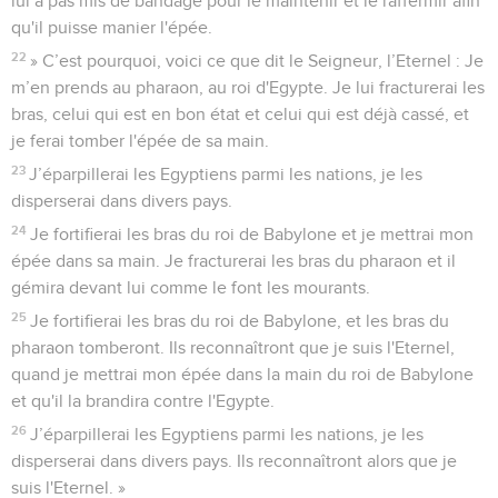
lui a pas mis de bandage pour le maintenir et le raffermir afin
qu'il puisse manier l'épée.
22
» C’est pourquoi, voici ce que dit le Seigneur, l’Eternel : Je
m’en prends au pharaon, au roi d'Egypte. Je lui fracturerai les
bras, celui qui est en bon état et celui qui est déjà cassé, et
je ferai tomber l'épée de sa main.
23
J’éparpillerai les Egyptiens parmi les nations, je les
disperserai dans divers pays.
24
Je fortifierai les bras du roi de Babylone et je mettrai mon
épée dans sa main. Je fracturerai les bras du pharaon et il
gémira devant lui comme le font les mourants.
25
Je fortifierai les bras du roi de Babylone, et les bras du
pharaon tomberont. Ils reconnaîtront que je suis l'Eternel,
quand je mettrai mon épée dans la main du roi de Babylone
et qu'il la brandira contre l'Egypte.
26
J’éparpillerai les Egyptiens parmi les nations, je les
disperserai dans divers pays. Ils reconnaîtront alors que je
suis l'Eternel. »