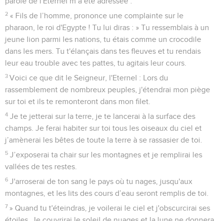
parole de l'Eternel m’a été adressée :
2
« Fils de l’homme, prononce une complainte sur le
pharaon, le roi d'Egypte ! Tu lui diras : » Tu ressemblais à un
jeune lion parmi les nations, tu étais comme un crocodile
dans les mers. Tu t'élançais dans tes fleuves et tu rendais
leur eau trouble avec tes pattes, tu agitais leur cours.
3
Voici ce que dit le Seigneur, l'Eternel : Lors du
rassemblement de nombreux peuples, j'étendrai mon piège
sur toi et ils te remonteront dans mon filet.
4
Je te jetterai sur la terre, je te lancerai à la surface des
champs. Je ferai habiter sur toi tous les oiseaux du ciel et
j’amènerai les bêtes de toute la terre à se rassasier de toi.
5
J’exposerai ta chair sur les montagnes et je remplirai les
vallées de tes restes.
6
J'arroserai de ton sang le pays où tu nages, jusqu'aux
montagnes, et les lits des cours d’eau seront remplis de toi.
7
» Quand tu t'éteindras, je voilerai le ciel et j'obscurcirai ses
étoiles. Je couvrirai le soleil de nuages et la lune ne donnera