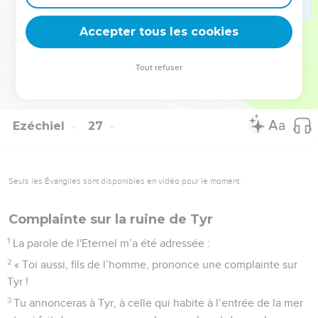
ceux qui descendent dans la tombe. Ainsi, tu ne seras plus
habitée, tandis que je distribuerai la beauté dans le pays des
Accepter tous les cookies
vivants.
21
Ce que je ferai de toi sera affreux. Tu n’existeras plus. On
Tout refuser
te cherchera, mais on ne te trouvera plus, déclare le
Seigneur, l'Eternel. »
Ezéchiel
27
Seuls les Évangiles sont disponibles en vidéo pour le moment.
Complainte sur la ruine de Tyr
1
La parole de l'Eternel m’a été adressée :
2
« Toi aussi, fils de l’homme, prononce une complainte sur
Tyr !
3
Tu annonceras à Tyr, à celle qui habite à l’entrée de la mer