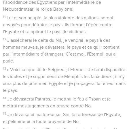
l’abondance des Egyptiens par l’intermédiaire de
Nebucadnetsar, le roi de Babylone.
11
Lui et son peuple, la plus violente des nations, seront
envoyés pour détruire le pays. Ils tireront l'épée contre
l'Egypte et rempliront le pays de victimes.
12
J’assécherai le delta du Nil, je vendrai le pays à des
hommes mauvais, je dévasterai le pays et ce qu'il contient
par l’intermédiaire d’étrangers. C’est moi, l'Eternel, qui ai
parlé.
13
» Voici ce que dit le Seigneur, l'Eternel : Je ferai disparaître
les idoles et je supprimerai de Memphis les faux dieux ; il n’y
aura plus de prince en Egypte et je propagerai la terreur dans
le pays.
14
Je dévasterai Pathros, je mettrai le feu à Tsoan et je
mettrai mes jugements en œuvre contre No.
15
Je déverserai ma fureur sur Sin, la forteresse de l'Egypte,
et j’éliminerai la foule bruyante de No.
16