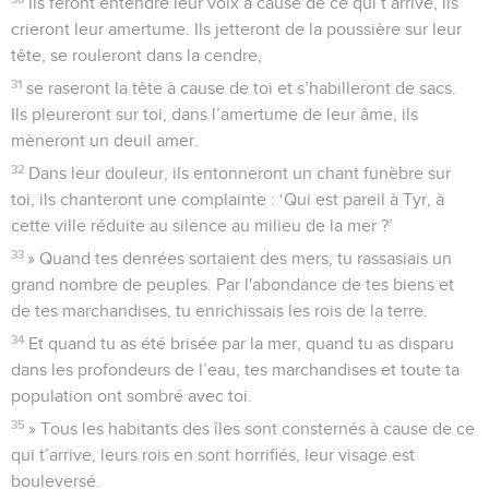
Ils feront entendre leur voix à cause de ce qui t’arrive, ils
crieront leur amertume. Ils jetteront de la poussière sur leur
tête, se rouleront dans la cendre,
31
se raseront la tête à cause de toi et s’habilleront de sacs.
Ils pleureront sur toi, dans l’amertume de leur âme, ils
mèneront un deuil amer.
32
Dans leur douleur, ils entonneront un chant funèbre sur
toi, ils chanteront une complainte : ‘Qui est pareil à Tyr, à
cette ville réduite au silence au milieu de la mer ?’
33
» Quand tes denrées sortaient des mers, tu rassasiais un
grand nombre de peuples. Par l'abondance de tes biens et
de tes marchandises, tu enrichissais les rois de la terre.
34
Et quand tu as été brisée par la mer, quand tu as disparu
dans les profondeurs de l’eau, tes marchandises et toute ta
population ont sombré avec toi.
35
» Tous les habitants des îles sont consternés à cause de ce
qui t’arrive, leurs rois en sont horrifiés, leur visage est
bouleversé.