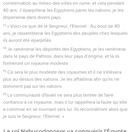
consternation au milieu des villes en ruine, et cela pendant
40 ans. J’éparpillerai les Egyptiens parmi les nations, je les
disperserai dans divers pays.
13
» Voici ce que dit le Seigneur, l'Eternel : Au bout de 40
ans, je rassemblerai les Egyptiens des peuples chez lesquels
ils auront été éparpillés.
14
Je ramènerai les déportés des Egyptiens, je les ramènerai
dans le pays de Pathros, dans leur pays d’origine, et là ils
formeront un royaume modeste.
15
Ce sera le plus modeste des royaumes et il ne s'élèvera
plus au-dessus des nations. Je les affaiblirai afin qu'ils ne
dominent pas sur les nations.
16
La communauté d'Israël ne sera plus tentée de faire
confiance à ce royaume, mais il lui rappellera la faute qu’elle
a commise en se tournant vers lui. Ils reconnaîtront alors que
je suis le Seigneur, l'Eternel. »
Le roi Nabucodonosor va conquérir l'Égypte