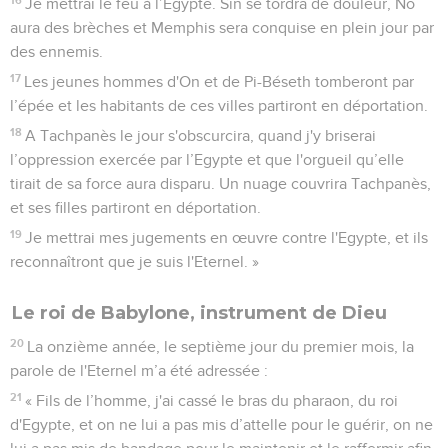
Je mettrai le feu à l’Egypte. Sin se tordra de douleur, No
aura des brèches et Memphis sera conquise en plein jour par
des ennemis.
17
Les jeunes hommes d'On et de Pi-Béseth tomberont par
l’épée et les habitants de ces villes partiront en déportation.
18
A Tachpanès le jour s'obscurcira, quand j'y briserai
l’oppression exercée par l’Egypte et que l'orgueil qu’elle
tirait de sa force aura disparu. Un nuage couvrira Tachpanès,
et ses filles partiront en déportation.
19
Je mettrai mes jugements en œuvre contre l'Egypte, et ils
reconnaîtront que je suis l'Eternel. »
Le roi de Babylone, instrument de Dieu
20
La onzième année, le septième jour du premier mois, la
parole de l'Eternel m’a été adressée :
21
« Fils de l’homme, j'ai cassé le bras du pharaon, du roi
d'Egypte, et on ne lui a pas mis d’attelle pour le guérir, on ne