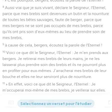
» C'est pourquoi, bergers, écoutez la parole de l'Eternel !
8
Aussi vrai que je suis vivant, déclare le Seigneur, l'Eternel,
parce que mes brebis sont devenues un butin et la nourriture
de toutes les bêtes sauvages, faute de berger, parce que
mes bergers ne se sont pas occupés de mes brebis, parce
qu'ils ont pris soin d’eux-mêmes au lieu de prendre soin de
mes brebis,
9
à cause de cela, bergers, écoutez la parole de l'Eternel !
10
Voici ce que dit le Seigneur, l'Eternel : Je m’en prends aux
bergers. Je retirerai mes brebis de leurs mains, je ne les
laisserai plus prendre soin des brebis et ils ne pourront plus
en profiter pour eux-mêmes. J’arracherai mes brebis de leur
bouche et elles ne leur serviront plus de nourriture.
11
» En effet, voici ce que dit le Seigneur, l'Eternel : Je
m’occuperai moi-même de mes brebis, je veillerai sur elles.
12
Tout comme un berger part à la recherche de son
troupeau quand il se trouve au milieu de ses brebis et
Contenus
Versions
Commentaires
Strong
Dictionnaire
qu’elles sont dispersées, je veillerai sur mes brebis et je les