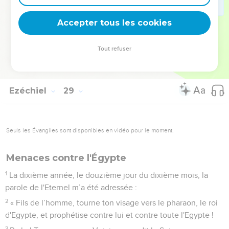
celui que j'ai donné à mon serviteur Jacob.
26
Ils y habiteront en sécurité. Ils construiront des maisons et
Accepter tous les cookies
planteront des vignes. Ils y habiteront en sécurité quand
j’aurai mis en œuvre mes jugements contre tous ceux de
Tout refuser
leurs voisins qui les méprisent. Ils reconnaîtront alors que je
suis l'Eternel, leur Dieu. »
Ezéchiel
29
Seuls les Évangiles sont disponibles en vidéo pour le moment.
Menaces contre l'Égypte
1
La dixième année, le douzième jour du dixième mois, la
parole de l'Eternel m’a été adressée :
2
« Fils de l’homme, tourne ton visage vers le pharaon, le roi
d'Egypte, et prophétise contre lui et contre toute l'Egypte !
3