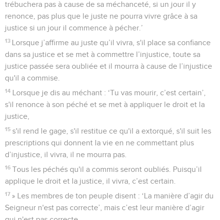
trébuchera pas à cause de sa méchanceté, si un jour il y
renonce, pas plus que le juste ne pourra vivre grâce à sa
justice si un jour il commence à pécher.’
13
Lorsque j’affirme au juste qu’il vivra, s'il place sa confiance
dans sa justice et se met à commettre l’injustice, toute sa
justice passée sera oubliée et il mourra à cause de l’injustice
qu'il a commise.
14
Lorsque je dis au méchant : ‘Tu vas mourir, c’est certain’,
s'il renonce à son péché et se met à appliquer le droit et la
justice,
15
s'il rend le gage, s'il restitue ce qu'il a extorqué, s'il suit les
prescriptions qui donnent la vie en ne commettant plus
d’injustice, il vivra, il ne mourra pas.
16
Tous les péchés qu'il a commis seront oubliés. Puisqu’il
applique le droit et la justice, il vivra, c’est certain.
17
» Les membres de ton peuple disent : ‘La manière d’agir du
Seigneur n'est pas correcte’, mais c’est leur manière d’agir
qui n'est pas correcte.