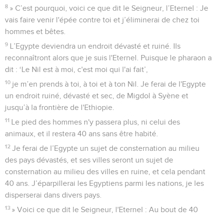
8
» C’est pourquoi, voici ce que dit le Seigneur, l’Eternel : Je
vais faire venir l'épée contre toi et j’éliminerai de chez toi
hommes et bêtes.
9
L’Egypte deviendra un endroit dévasté et ruiné. Ils
reconnaîtront alors que je suis l'Eternel. Puisque le pharaon a
dit : ‘Le Nil est à moi, c'est moi qui l'ai fait’,
10
je m’en prends à toi, à toi et à ton Nil. Je ferai de l'Egypte
un endroit ruiné, dévasté et sec, de Migdol à Syène et
jusqu’à la frontière de l'Ethiopie.
11
Le pied des hommes n'y passera plus, ni celui des
animaux, et il restera 40 ans sans être habité.
12
Je ferai de l’Egypte un sujet de consternation au milieu
des pays dévastés, et ses villes seront un sujet de
consternation au milieu des villes en ruine, et cela pendant
40 ans. J’éparpillerai les Egyptiens parmi les nations, je les
disperserai dans divers pays.
13
» Voici ce que dit le Seigneur, l'Eternel : Au bout de 40