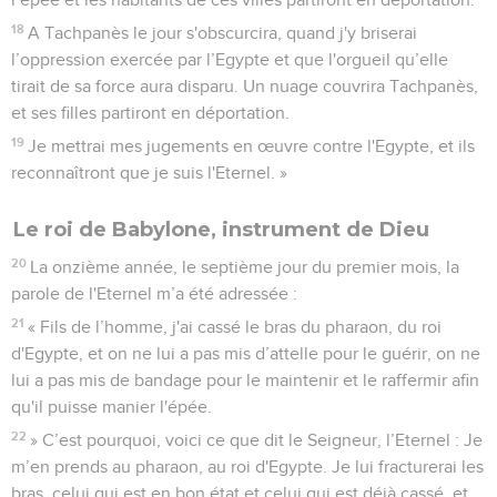
18
A Tachpanès le jour s'obscurcira, quand j'y briserai
l’oppression exercée par l’Egypte et que l'orgueil qu’elle
tirait de sa force aura disparu. Un nuage couvrira Tachpanès,
et ses filles partiront en déportation.
19
Je mettrai mes jugements en œuvre contre l'Egypte, et ils
reconnaîtront que je suis l'Eternel. »
Le roi de Babylone, instrument de Dieu
20
La onzième année, le septième jour du premier mois, la
parole de l'Eternel m’a été adressée :
21
« Fils de l’homme, j'ai cassé le bras du pharaon, du roi
d'Egypte, et on ne lui a pas mis d’attelle pour le guérir, on ne
lui a pas mis de bandage pour le maintenir et le raffermir afin
qu'il puisse manier l'épée.
22
» C’est pourquoi, voici ce que dit le Seigneur, l’Eternel : Je
m’en prends au pharaon, au roi d'Egypte. Je lui fracturerai les
bras, celui qui est en bon état et celui qui est déjà cassé, et