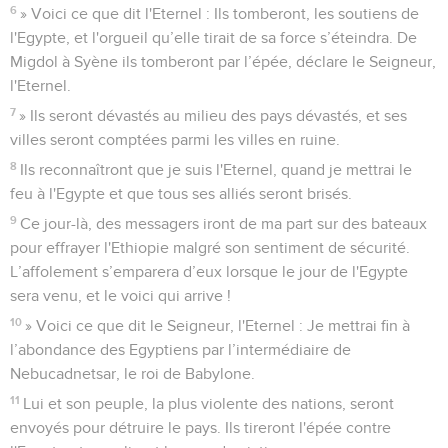
6
» Voici ce que dit l'Eternel : Ils tomberont, les soutiens de
l'Egypte, et l'orgueil qu’elle tirait de sa force s’éteindra. De
Migdol à Syène ils tomberont par l’épée, déclare le Seigneur,
l'Eternel.
7
» Ils seront dévastés au milieu des pays dévastés, et ses
villes seront comptées parmi les villes en ruine.
8
Ils reconnaîtront que je suis l'Eternel, quand je mettrai le
feu à l'Egypte et que tous ses alliés seront brisés.
9
Ce jour-là, des messagers iront de ma part sur des bateaux
pour effrayer l'Ethiopie malgré son sentiment de sécurité.
L’affolement s’emparera d’eux lorsque le jour de l'Egypte
sera venu, et le voici qui arrive !
10
» Voici ce que dit le Seigneur, l'Eternel : Je mettrai fin à
l’abondance des Egyptiens par l’intermédiaire de
Nebucadnetsar, le roi de Babylone.
11
Lui et son peuple, la plus violente des nations, seront
envoyés pour détruire le pays. Ils tireront l'épée contre