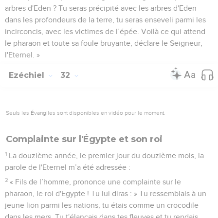
arbres d'Eden ? Tu seras précipité avec les arbres d'Eden
dans les profondeurs de la terre, tu seras enseveli parmi les
incirconcis, avec les victimes de l’épée. Voilà ce qui attend
le pharaon et toute sa foule bruyante, déclare le Seigneur,
l'Eternel. »
Ezéchiel
32
Seuls les Évangiles sont disponibles en vidéo pour le moment.
Complainte sur l'Égypte et son roi
1
La douzième année, le premier jour du douzième mois, la
parole de l'Eternel m’a été adressée :
2
« Fils de l’homme, prononce une complainte sur le
pharaon, le roi d'Egypte ! Tu lui diras : » Tu ressemblais à un
jeune lion parmi les nations, tu étais comme un crocodile
dans les mers. Tu t'élançais dans tes fleuves et tu rendais