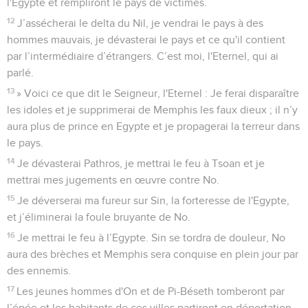
l'Egypte et rempliront le pays de victimes.
12
J’assécherai le delta du Nil, je vendrai le pays à des
hommes mauvais, je dévasterai le pays et ce qu'il contient
par l’intermédiaire d’étrangers. C’est moi, l'Eternel, qui ai
parlé.
13
» Voici ce que dit le Seigneur, l'Eternel : Je ferai disparaître
les idoles et je supprimerai de Memphis les faux dieux ; il n’y
aura plus de prince en Egypte et je propagerai la terreur dans
le pays.
14
Je dévasterai Pathros, je mettrai le feu à Tsoan et je
mettrai mes jugements en œuvre contre No.
15
Je déverserai ma fureur sur Sin, la forteresse de l'Egypte,
et j’éliminerai la foule bruyante de No.
16
Je mettrai le feu à l’Egypte. Sin se tordra de douleur, No
aura des brèches et Memphis sera conquise en plein jour par
des ennemis.
17
Les jeunes hommes d'On et de Pi-Béseth tomberont par
l’épée et les habitants de ces villes partiront en déportation.