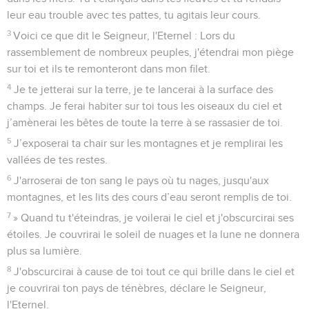
leur eau trouble avec tes pattes, tu agitais leur cours.
3
Voici ce que dit le Seigneur, l'Eternel : Lors du
rassemblement de nombreux peuples, j'étendrai mon piège
sur toi et ils te remonteront dans mon filet.
4
Je te jetterai sur la terre, je te lancerai à la surface des
champs. Je ferai habiter sur toi tous les oiseaux du ciel et
j’amènerai les bêtes de toute la terre à se rassasier de toi.
5
J’exposerai ta chair sur les montagnes et je remplirai les
vallées de tes restes.
6
J'arroserai de ton sang le pays où tu nages, jusqu'aux
montagnes, et les lits des cours d’eau seront remplis de toi.
7
» Quand tu t'éteindras, je voilerai le ciel et j'obscurcirai ses
étoiles. Je couvrirai le soleil de nuages et la lune ne donnera
plus sa lumière.
8
J'obscurcirai à cause de toi tout ce qui brille dans le ciel et
je couvrirai ton pays de ténèbres, déclare le Seigneur,
l'Eternel.