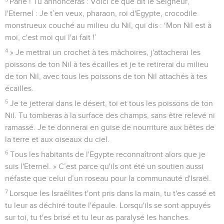
Parle ! Tu annonceras : Voici ce que dit le Seigneur,
l'Eternel : Je t’en veux, pharaon, roi d'Egypte, crocodile
monstrueux couché au milieu du Nil, qui dis : ‘Mon Nil est à
moi, c'est moi qui l'ai fait !’
4
» Je mettrai un crochet à tes mâchoires, j'attacherai les
poissons de ton Nil à tes écailles et je te retirerai du milieu
de ton Nil, avec tous les poissons de ton Nil attachés à tes
écailles.
5
Je te jetterai dans le désert, toi et tous les poissons de ton
Nil. Tu tomberas à la surface des champs, sans être relevé ni
ramassé. Je te donnerai en guise de nourriture aux bêtes de
la terre et aux oiseaux du ciel.
6
Tous les habitants de l'Egypte reconnaîtront alors que je
suis l'Eternel. » C’est parce qu'ils ont été un soutien aussi
néfaste que celui d’un roseau pour la communauté d'Israël.
7
Lorsque les Israélites t'ont pris dans la main, tu t'es cassé et
tu leur as déchiré toute l'épaule. Lorsqu'ils se sont appuyés
sur toi, tu t'es brisé et tu leur as paralysé les hanches.