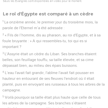
Seuls les Évangiles sont disponibles en vidéo pour le moment.
Le roi d'Égypte est comparé à un cèdre
1
La onzième année, le premier jour du troisième mois, la
parole de l'Eternel m’a été adressée :
2
« Fils de l’homme, dis au pharaon, au roi d'Egypte, et à sa
foule bruyante : » A qui ressembles-tu, toi qui es si
important ?
3
L'Assyrie était un cèdre du Liban. Ses branches étaient
belles, son feuillage touffu, sa taille élevée, et sa cime
dépassait bien, au milieu des épais buissons.
4
L’eau l'avait fait grandir, l'abîme l'avait fait pousser en
hauteur en entourant de ses fleuves l'endroit où il était
planté, puis en envoyant ses ruisseaux à tous les arbres de la
campagne.
5
Voilà pourquoi sa taille était plus haute que celle de tous
les arbres de la campagne. Ses branches s’étaient