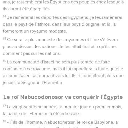
ans, je rassemblerai les Egyptiens des peuples chez lesquels
ils auront été éparpillés.
14
Je ramènerai les déportés des Egyptiens, je les ramènerai
dans le pays de Pathros, dans leur pays d’origine, et là ils
formeront un royaume modeste.
15
Ce sera le plus modeste des royaumes et il ne s'élèvera
plus au-dessus des nations. Je les affaiblirai afin qu'ils ne
dominent pas sur les nations.
16
La communauté d'Israël ne sera plus tentée de faire
confiance à ce royaume, mais il lui rappellera la faute qu’elle
a commise en se tournant vers lui. Ils reconnaîtront alors que
je suis le Seigneur, l'Eternel. »
Le roi Nabucodonosor va conquérir l'Égypte
17
La vingt-septième année, le premier jour du premier mois,
la parole de l'Eternel m’a été adressée :
18
« Fils de l’homme, Nebucadnetsar, le roi de Babylone, a