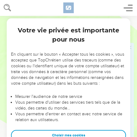
t’en veux, Sidon ! Ma gloire sera manifestée au milieu de
toi.’ » Ils reconnaîtront que je suis l'Eternel, quand je mettrai
mes jugements en œuvre contre elle, quand je manifesterai
Segond 21
ma sainteté au milieu d'elle.
Votre vie privée est importante
23
Ezéchiel
28
J'enverrai la peste chez elle et je ferai couler le sang dans
pour nous
ses rues. Les victimes tomberont au milieu d'elle à cause de
l'épée qui la frappera de tous côtés. Ils reconnaîtront alors
que je suis l'Eternel.
En cliquant sur le bouton « Accepter tous les cookies », vous
acceptez que TopChrétien utilise des traceurs (comme des
cookies ou l'identifiant unique de votre compte utilisateur) et
Israël vivra en sécurité
traite vos données à caractère personnel (comme vos
données de navigation et les informations renseignées dans
24
Ainsi, il n’y aura plus, pour la communauté d'Israël,
votre compte utilisateur) dans les buts suivants :
d’épine qui blesse, de ronce qui fait mal, parmi tous ses
voisins qui la méprisent. Ils reconnaîtront alors que je suis le
Mesurer l'audience de notre service
Seigneur, l'Eternel.
Vous permettre d'utiliser des services tiers tels que de la
vidéo, des cartes du monde…
25
» Voici ce que dit le Seigneur, l'Eternel : En rassemblant la
Vous permettre d'entrer en contact avec notre service de
communauté d'Israël de tous les peuples chez lesquels elle
relation aux utilisateurs.
est éparpillée, je manifesterai à travers eux ma sainteté aux
yeux des nations. Les Israélites habiteront leur territoire,
Choisir mes cookies