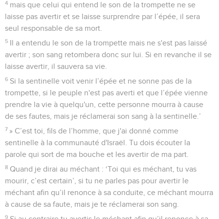
4
mais que celui qui entend le son de la trompette ne se
laisse pas avertir et se laisse surprendre par l’épée, il sera
seul responsable de sa mort.
5
Il a entendu le son de la trompette mais ne s'est pas laissé
avertir ; son sang retombera donc sur lui. Si en revanche il se
laisse avertir, il sauvera sa vie.
6
Si la sentinelle voit venir l’épée et ne sonne pas de la
trompette, si le peuple n'est pas averti et que l’épée vienne
prendre la vie à quelqu'un, cette personne mourra à cause
de ses fautes, mais je réclamerai son sang à la sentinelle.’
7
» C’est toi, fils de l’homme, que j'ai donné comme
sentinelle à la communauté d'Israël. Tu dois écouter la
parole qui sort de ma bouche et les avertir de ma part.
8
Quand je dirai au méchant : ‘Toi qui es méchant, tu vas
mourir, c’est certain’, si tu ne parles pas pour avertir le
méchant afin qu’il renonce à sa conduite, ce méchant mourra
à cause de sa faute, mais je te réclamerai son sang.
9
Si au contraire tu avertis le méchant afin qu’il renonce à sa