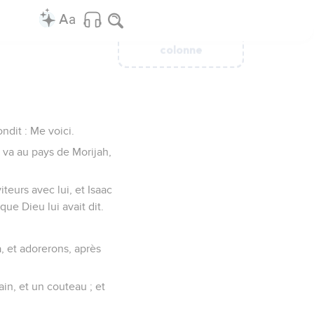
Ajouter une
Ajouter une
Ajouter une
Ajouter une
Ajouter une
colonne
colonne
colonne
colonne
colonne
ndit : Me voici.
en va au pays de Morijah,
teurs avec lui, et Isaac
que Dieu lui avait dit.
à, et adorerons, après
main, et un couteau ; et