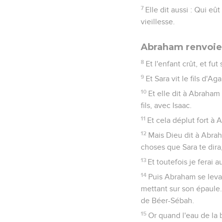
7
Elle dit aussi : Qui eû
vieillesse.
Abraham renvoie 
8
Et l'enfant crût, et fu
9
Et Sara vit le fils d'
10
Et elle dit à Abraham 
fils, avec Isaac.
11
Et cela déplut fort à 
12
Mais Dieu dit à Abraha
choses que Sara te dira
13
Et toutefois je ferai 
14
Puis Abraham se leva 
mettant sur son épaule. 
de Béer-Sébah.
15
Or quand l'eau de la 