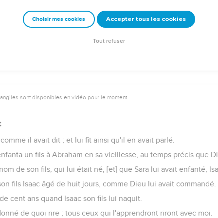
e à Dieu ; et Dieu guérit Abimélec, sa femme, et ses servantes ; 
Accepter tous les cookies
Choisir mes cookies
ntièrement resserré toute matrice de la maison d'Abimélec, à ca
Tout refuser
vangiles sont disponibles en vidéo pour le moment.
c
 comme il avait dit ; et lui fit ainsi qu'il en avait parlé.
nfanta un fils à Abraham en sa vieillesse, au temps précis que Die
m de son fils, qui lui était né, [et] que Sara lui avait enfanté, Is
son fils Isaac âgé de huit jours, comme Dieu lui avait commandé.
e cent ans quand Isaac son fils lui naquit.
 donné de quoi rire ; tous ceux qui l'apprendront riront avec moi.