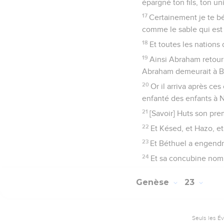
épargné ton fils, ton un
17
Certainement je te bé
comme le sable qui est 
18
Et toutes les nations
19
Ainsi Abraham retourn
Abraham demeurait à B
20
Or il arriva après ce
enfanté des enfants à N
21
[Savoir] Huts son pre
22
Et Késed, et Hazo, et 
23
Et Béthuel a engendr
24
Et sa concubine nom
Genèse
23
Seuls les É