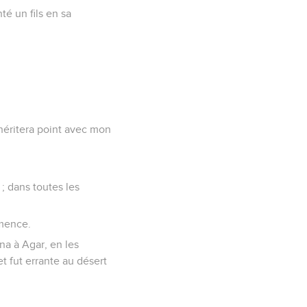
nté un fils en sa
n'héritera point avec mon
 ; dans toutes les
emence.
nna à Agar, en les
et fut errante au désert