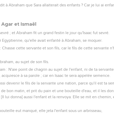
t dit à Abraham que Sara allaiterait des enfants ? Car je lui ai enfa
Agar et Ismaël
t sevré ; et Abraham fit un grand festin le jour qu'Isaac fut sevré.
Agar Egyptienne, qu'elle avait enfanté à Abraham, se moquer.
: Chasse cette servante et son fils, car le fils de cette servante 
Abraham, au sujet de son fils.
m : N'aie point de chagrin au sujet de l'enfant, ni de ta servante
, acquiesce à sa parole ; car en Isaac te sera appelée semence.
aussi devenir le fils de la servante une nation, parce qu'il est ta s
de bon matin, et prit du pain et une bouteille d'eau, et il les do
[Il lui donna] aussi l'enfant et la renvoya. Elle se mit en chemin, 
bouteille eut manqué, elle jeta l'enfant sous un arbrisseau,