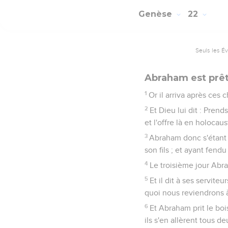
Genèse
22
Seuls les É
Abraham est prêt 
1
Or il arriva après ces 
2
Et Dieu lui dit : Prend
et l'offre là en holocau
3
Abraham donc s'étant l
son fils ; et ayant fendu
4
Le troisième jour Abra
5
Et il dit à ses servite
quoi nous reviendrons 
6
Et Abraham prit le bois
ils s'en allèrent tous 