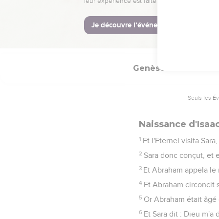
Et Abraham fit requêt
enfants.
18
Car l'Eternel avait e
d'Abraham.
Genèse
21
Seuls les É
Naissance d'Isaa
1
Et l'Eternel visita Sara,
2
Sara donc conçut, et e
3
Et Abraham appela le no
4
Et Abraham circoncit 
5
Or Abraham était âgé d
6
Et Sara dit : Dieu m'a