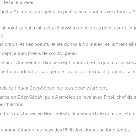
Je te le jurerai.
nit à Abimélec au sujet d'un puits d'eau, dont les serviteurs d'
'ai point su qui a fait cela, et aussi tu ne m'en as point averti, et
r.
s brebis, et des boeufs, et les donna à Abimélec, et ils firent al
t sept jeunes brebis de son troupeau.
aham : Que veulent dire ces sept jeunes brebis que tu as mises à
t que tu prendras ces sept jeunes brebis de ma main, pour me se
ela ce lieu-là Béer-Sébah, car tous deux y jurèrent.
lliance en Béer-Sébah, puis Abimélec se leva avec Picol, chef de s
 Philistins.
n bois de chênes en Béer-Sébah, et invoqua là le nom de l'Eternel
omme étranger au pays des Philistins, durant un long temps.