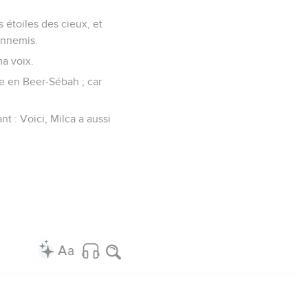
 étoiles des cieux, et
ennemis.
ma voix.
le en Beer-Sébah ; car
t : Voici, Milca a aussi