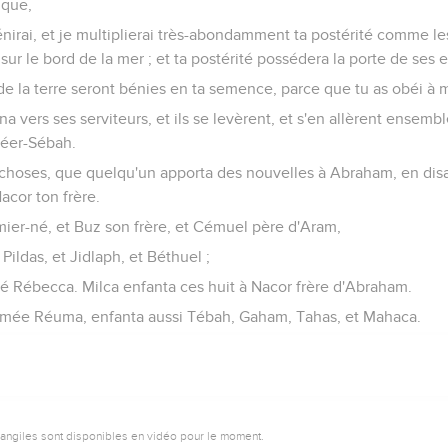
ique,
nirai, et je multiplierai très-abondamment ta postérité comme les
sur le bord de la mer ; et ta postérité possédera la porte de ses 
 de la terre seront bénies en ta semence, parce que tu as obéi à 
a vers ses serviteurs, et ils se levèrent, et s'en allèrent ensemb
éer-Sébah.
s choses, que quelqu'un apporta des nouvelles à Abraham, en disan
acor ton frère.
mier-né, et Buz son frère, et Cémuel père d'Aram,
Pildas, et Jidlaph, et Béthuel ;
é Rébecca. Milca enfanta ces huit à Nacor frère d'Abraham.
mée Réuma, enfanta aussi Tébah, Gaham, Tahas, et Mahaca.
vangiles sont disponibles en vidéo pour le moment.