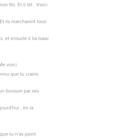
fils. Et il dit : Voici
Et ils marchaient tous
, et ensuite il lia Isaac
Me voici.
 connu que tu crains
 un buisson par ses
jourd'hui ; en la
 que tu n'as point