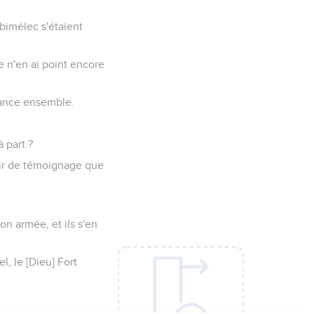
Abimélec s'étaient
 je n'en ai point encore
liance ensemble.
 part ?
rvir de témoignage que
on armée, et ils s'en
, le [Dieu] Fort