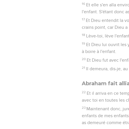
16
Et elle s'en alla envir
l'enfant. S'étant donc as
17
Et Dieu entendit la vo
crains point, car Dieu a o
18
Lève-toi, lève l'enfan
19
Et Dieu lui ouvrit les 
à boire à l'enfant.
20
Et Dieu fut avec l'enf
21
Il demeura, dis-je, a
Abraham fait all
22
Et il arriva en ce te
avec toi en toutes les c
23
Maintenant donc, jure
enfants de mes enfants, 
as demeuré comme étr