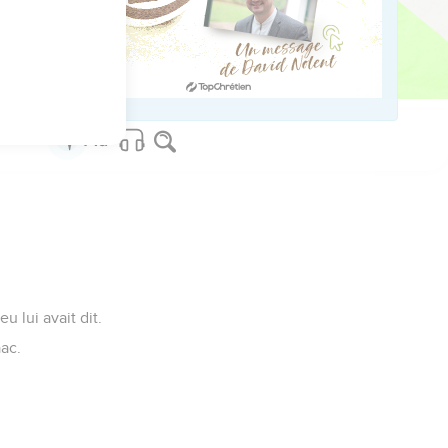
et elles eurent des
use de Sara femme
u lui avait dit.
aac.