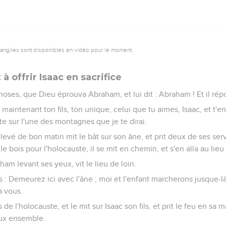
vangiles sont disponibles en vidéo pour le moment.
à offrir Isaac en sacrifice
choses, que Dieu éprouva Abraham, et lui dit : Abraham ! Et il répo
s maintenant ton fils, ton unique, celui que tu aimes, Isaac, et t'
ste sur l'une des montagnes que je te dirai.
evé de bon matin mit le bât sur son âne, et prit deux de ses servi
 le bois pour l'holocauste, il se mit en chemin, et s'en alla au lieu 
ham levant ses yeux, vit le lieu de loin.
urs : Demeurez ici avec l'âne ; moi et l'enfant marcherons jusque-l
à vous.
 de l'holocauste, et le mit sur Isaac son fils, et prit le feu en sa 
deux ensemble.