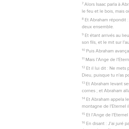
7
Alors Isaac parla à Abr
le feu et le bois, mais 
8
Et Abraham répondit : 
deux ensemble.
9
Et étant arrivés au lie
son fils, et le mit sur l'
10
Puis Abraham avançant
11
Mais l'Ange de l'Etern
12
Et il lui dit : Ne mets
Dieu, puisque tu n'as p
13
Et Abraham levant ses 
cornes ; et Abraham alla 
14
Et Abraham appela le n
montagne de l'Eternel i
15
Et l'Ange de l'Eterne
16
En disant : J'ai juré 