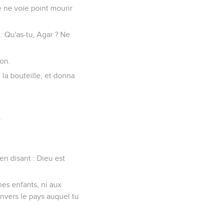
 je ne voie point mourir
 : Qu'as-tu, Agar ? Ne
ion.
u la bouteille, et donna
.
en disant : Dieu est
mes enfants, ni aux
envers le pays auquel tu