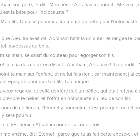
aham son père, et dit : Mon père ! Abraham répondit : Me voici, mon 
où est la bête pour l'holocauste ?
Mon fils, Dieu se pourvoira lui-même de bête pour l'holocauste. 
u que Dieu lui avait dit, Abraham bâtit là un autel, et rangea le bois
autel, au-dessus du bois.
 sa main, se saisit du couteau pour égorger son fils.
el lui cria des cieux en disant : Abraham, Abraham ! Il répondit : 
 point ta main sur l'enfant, et ne lui fais rien ; car maintenant j'ai
oint épargné pour moi ton fils, ton unique.
yeux regarda, et voilà derrière [lui] un bélier, qui était retenu à
prendre le bélier, et l'offrit en holocauste au lieu de son fils.
om de ce lieu-là, l'Eternel y pourvoira ; c'est pourquoi on dit au
l y sera pourvu.
l cria des cieux à Abraham pour la seconde fois,
par moi-même, dit l'Eternel ; parce que tu as fait cette chose-ci, et