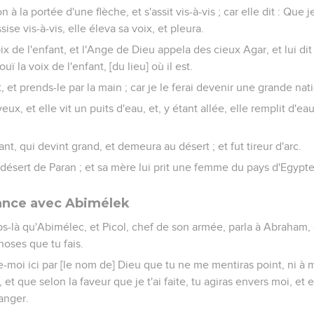
on à la portée d'une flèche, et s'assit vis-à-vis ; car elle dit : Que
sise vis-à-vis, elle éleva sa voix, et pleura.
ix de l'enfant, et l'Ange de Dieu appela des cieux Agar, et lui dit
uï la voix de l'enfant, [du lieu] où il est.
t, et prends-le par la main ; car je le ferai devenir une grande nat
yeux, et elle vit un puits d'eau, et, y étant allée, elle remplit d'ea
ant, qui devint grand, et demeura au désert ; et fut tireur d'arc.
u désert de Paran ; et sa mère lui prit une femme du pays d'Egypte
iance avec Abimélek
mps-là qu'Abimélec, et Picol, chef de son armée, parla à Abraham, 
hoses que tu fais.
-moi ici par [le nom de] Dieu que tu ne me mentiras point, ni à 
et que selon la faveur que je t'ai faite, tu agiras envers moi, et 
anger.