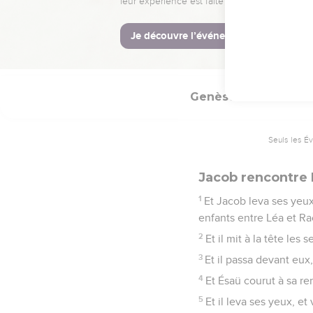
31
Et le soleil se levait s
32
C'est pourquoi, jusqu'
hanche ; car il toucha 
Genèse
33
Seuls les É
Jacob rencontre
1
Et Jacob leva ses yeux,
enfants entre Léa et Ra
2
Et il mit à la tête les
3
Et il passa devant eux,
4
Et Ésaü courut à sa ren
5
Et il leva ses yeux, et 