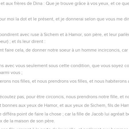
 et aux frères de Dina : Que je trouve grâce à vos yeux, et ce qu
r moi la dot et le présent, et je donnerai selon que vous me dir
épondirent avec ruse à Sichem et à Hamor, son père, et leur parlèr
r) ; et ils leur dirent :
t faire cela, de donner notre soeur à un homme incirconcis, car
ns avec vous seulement sous cette condition, que vous soyez 
parmi vous ;
rons nos filles, et nous prendrons vos filles, et nous habiterons 
écoutez pas, pour être circoncis, nous prendrons notre fille, et n
ent bonnes aux yeux de Hamor, et aux yeux de Sichem, fils de Ham
ifféra point de faire la chose ; car la fille de Jacob lui agréait b
x de la maison de son père.