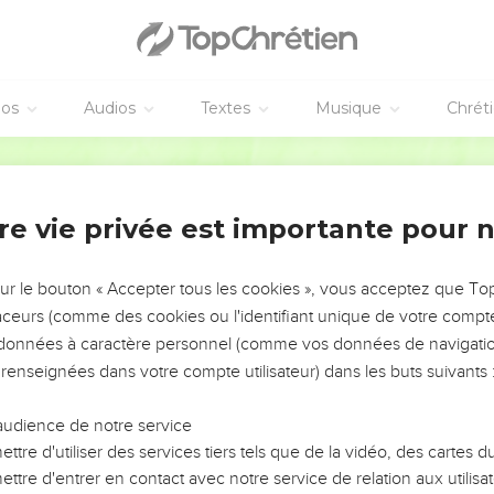
vant lui ; mais, pour lui, il passa cette nuit-là dans le camp.
uit-là, et prit ses deux femmes, et ses deux servantes, et ses onze
éos
Audios
Textes
Musique
Chrét
 Dieu
Darby
passer le torrent ; et il fit passer ce qui était à lui.
 et un homme lutta avec lui jusqu'au lever de l'aurore.
re vie privée est importante pour 
 ne prévalait pas sur lui, il toucha l'emboîture de sa hanche ; et l'
e il luttait avec lui.
sur le bouton « Accepter tous les cookies », vous acceptez que T
aller, car l'aurore se lève. Et il dit : Je ne te laisserai point aller s
traceurs (comme des cookies ou l'identifiant unique de votre compte 
 ton nom ? Et il dit : Jacob.
s données à caractère personnel (comme vos données de navigatio
e sera plus appelé Jacob, mais Israël ; car tu as lutté avec Dieu e
 renseignées dans votre compte utilisateur) dans les buts suivants 
dit : Je te prie, déclare-moi ton nom. Et il dit : Pourquoi dema
audience de notre service
ttre d'utiliser des services tiers tels que de la vidéo, des cartes
Jacob appela le nom du lieu Peniel : Car j'ai vu Dieu face à face, 
ttre d'entrer en contact avec notre service de relation aux utilisat