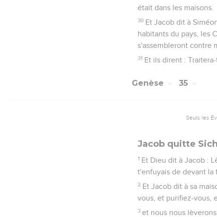
était dans les maisons.
30
Et Jacob dit à Siméo
habitants du pays, les 
s'assembleront contre m
31
Et ils dirent : Traite
Genèse
35
Seuls les É
Jacob quitte Sic
1
Et Dieu dit à Jacob : L
t'enfuyais de devant la 
2
Et Jacob dit à sa mais
vous, et purifiez-vous,
3
et nous nous lèverons,