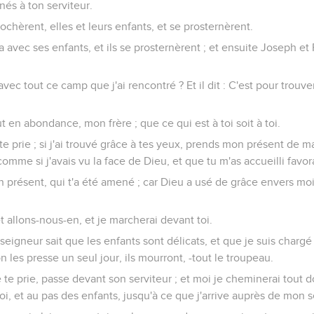
és à ton serviteur.
rochèrent, elles et leurs enfants, et se prosternèrent.
a avec ses enfants, et ils se prosternèrent ; et ensuite Joseph et
 avec tout ce camp que j'ai rencontré ? Et il dit : C'est pour trou
out en abondance, mon frère ; que ce qui est à toi soit à toi.
 te prie ; si j'ai trouvé grâce à tes yeux, prends mon présent de m
 comme si j'avais vu la face de Dieu, et que tu m'as accueilli favo
n présent, qui t'a été amené ; car Dieu a usé de grâce envers moi, et
et allons-nous-en, et je marcherai devant toi.
n seigneur sait que les enfants sont délicats, et que je suis char
i on les presse un seul jour, ils mourront, -tout le troupeau.
te prie, passe devant son serviteur ; et moi je cheminerai tout
oi, et au pas des enfants, jusqu'à ce que j'arrive auprès de mon s