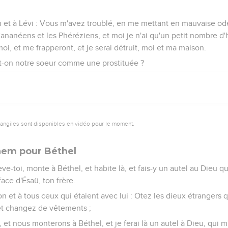
n et à Lévi : Vous m'avez troublé, en me mettant en mauvaise od
Cananéens et les Phéréziens, et moi je n'ai qu'un petit nombre d'
oi, et me frapperont, et je serai détruit, moi et ma maison.
ra-t-on notre soeur comme une prostituée ?
vangiles sont disponibles en vidéo pour le moment.
hem pour Béthel
ève-toi, monte à Béthel, et habite là, et fais-y un autel au Dieu 
face d'Ésaü, ton frère.
on et à tous ceux qui étaient avec lui : Otez les dieux étrangers 
 et changez de vêtements ;
 et nous monterons à Béthel, et je ferai là un autel à Dieu, qui 