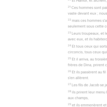
Et Hamor, et Sichem, s
21
Ces hommes sont paisib
vaste devant eux ; nous
22
mais ces hommes s'a
seulement sous cette co
23
Leurs troupeaux, et l
avec eux, et ils habiter
24
Et tous ceux qui sort
circoncis, tous ceux qui 
25
Et il arriva, au troi
frères de Dina, prirent 
26
Et ils passèrent au f
s'en allèrent.
27
Les fils de Jacob se j
28
ils prirent leur menu b
aux champs,
29
et ils emmenèrent et 