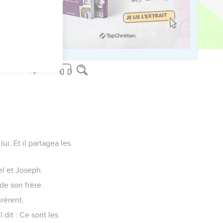
 l'emboîture de la
ui. Et il partagea les
hel et Joseph.
 de son frère.
urèrent.
l dit : Ce sont les