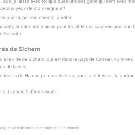
ie, que je laisse avec toi quelques-uns des gens qui sont avec moi. 
râce aux yeux de mon seigneur !
ce jour-là, par son chemin, à Séhir.
uccoth, et bâtit une maison pour lui, et fit des cabanes pour son b
eu Succoth.
près de Sichem
ix à la ville de Sichem, qui est dans le pays de Canaan, comme i
ce de la ville.
in des fils de Hamor, père de Sichem, pour cent kesitas, la portio
l et l'appela El-Élohé-Israël.
vangiles sont disponibles en vidéo pour le moment.