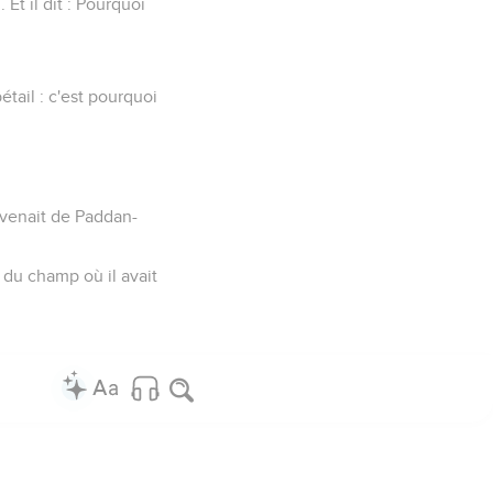
Et il dit : Pourquoi
étail : c'est pourquoi
l venait de Paddan-
n du champ où il avait