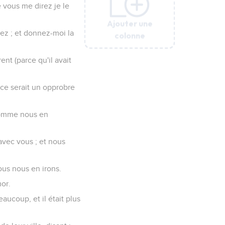
e vous me direz je le
Ajouter une
Ajouter une
Ajouter une
Ajouter une
Ajouter une
Ajouter une
ez ; et donnez-moi la
colonne
colonne
colonne
colonne
colonne
colonne
ent (parce qu'il avait
 ce serait un opprobre
comme nous en
avec vous ; et nous
ous nous en irons.
or.
eaucoup, et il était plus