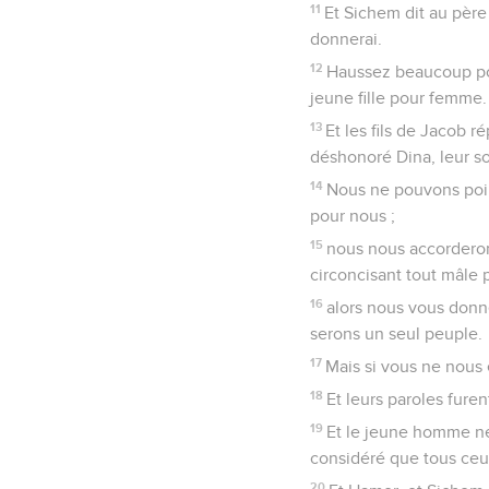
11
Et Sichem dit au père
donnerai.
12
Haussez beaucoup pou
jeune fille pour femme.
13
Et les fils de Jacob r
déshonoré Dina, leur soeu
14
Nous ne pouvons poin
pour nous ;
15
nous nous accordero
circoncisant tout mâle 
16
alors nous vous donne
serons un seul peuple.
17
Mais si vous ne nous 
18
Et leurs paroles fur
19
Et le jeune homme ne d
considéré que tous ceu
20