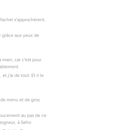
 Rachel s'approchèrent,
ver grâce aux yeux de
a main, car c'est pour
rablement.
 j'ai de tout. Et il le
gé de menu et de gros
 doucement au pas de ce
eigneur, à Séhir.