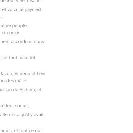
e leur ville, disant :
 et voici, le pays est
 ;
 même peuple,
 circoncis.
ulement accordons-nous
; et tout mâle fut
e Jacob, Siméon et Lévi,
tous les mâles.
 maison de Sichem, et
oré leur soeur ;
ille et ce qu'il y avait
emmes, et tout ce qui