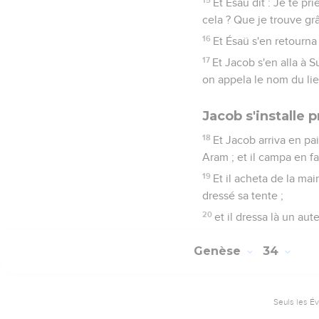
Et Ésaü dit : Je te pr
cela ? Que je trouve g
16
Et Ésaü s'en retourna 
17
Et Jacob s'en alla à S
on appela le nom du li
Jacob s'installe 
18
Et Jacob arriva en pa
Aram ; et il campa en fa
19
Et il acheta de la ma
dressé sa tente ;
20
et il dressa là un aute
Genèse
34
Seuls les É