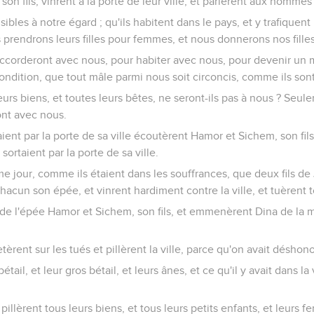
on fils, vinrent à la porte de leur ville, et parlèrent aux hommes d
les à notre égard ; qu'ils habitent dans le pays, et y trafiquent :
 prendrons leurs filles pour femmes, et nous donnerons nos filles
ccorderont avec nous, pour habiter avec nous, pour devenir un
ndition, que tout mâle parmi nous soit circoncis, comme ils sont
eurs biens, et toutes leurs bêtes, ne seront-ils pas à nous ? Se
ont avec nous.
aient par la porte de sa ville écoutèrent Hamor et Sichem, son fils 
sortaient par la porte de sa ville.
sième jour, comme ils étaient dans les souffrances, que deux fils d
chacun son épée, et vinrent hardiment contre la ville, et tuèrent 
il de l'épée Hamor et Sichem, son fils, et emmenèrent Dina de la
etèrent sur les tués et pillèrent la ville, parce qu'on avait déshon
étail, et leur gros bétail, et leurs ânes, et ce qu'il y avait dans la v
pillèrent tous leurs biens, et tous leurs petits enfants, et leurs f