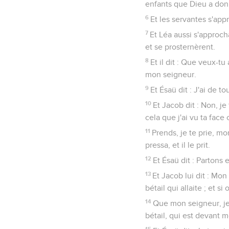
enfants que Dieu a donn
6
Et les servantes s'app
7
Et Léa aussi s'approch
et se prosternèrent.
8
Et il dit : Que veux-tu
mon seigneur.
9
Et Ésaü dit : J'ai de t
10
Et Jacob dit : Non, je
cela que j'ai vu ta face
11
Prends, je te prie, mo
pressa, et il le prit.
12
Et Ésaü dit : Partons 
13
Et Jacob lui dit : Mo
bétail qui allaite ; et s
14
Que mon seigneur, je 
bétail, qui est devant m
15