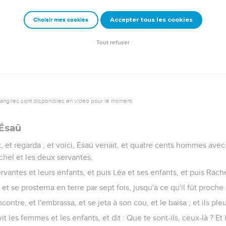
ur lui comme il passait Peniel ; et il boitait sur sa cuisse.
Accepter tous les cookies
Choisir mes cookies
à ce jour, les fils d'Israël ne mangent point du tendon qui est sur
l'emboîture de la hanche de Jacob sur le tendon.
Tout refuser
vangiles sont disponibles en vidéo pour le moment.
 Ésaü
 et regarda ; et voici, Ésaü venait, et quatre cents hommes avec l
chel et les deux servantes.
 servantes et leurs enfants, et puis Léa et ses enfants, et puis Rac
 et se prosterna en terre par sept fois, jusqu'à ce qu'il fût proche
contre, et l'embrassa, et se jeta à son cou, et le baisa ; et ils ple
vit les femmes et les enfants, et dit : Que te sont-ils, ceux-là ? Et i