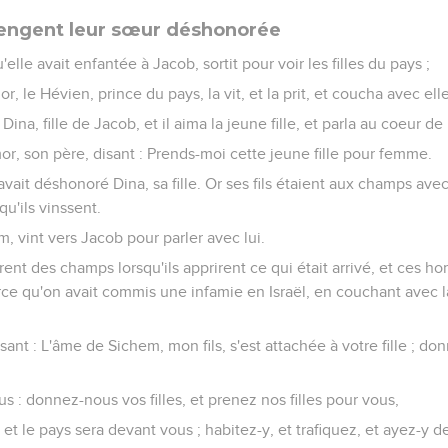
vengent leur sœur déshonorée
u'elle avait enfantée à Jacob, sortit pour voir les filles du pays ;
r, le Hévien, prince du pays, la vit, et la prit, et coucha avec elle,
ina, fille de Jacob, et il aima la jeune fille, et parla au coeur de l
r, son père, disant : Prends-moi cette jeune fille pour femme.
avait déshonoré Dina, sa fille. Or ses fils étaient aux champs ave
qu'ils vinssent.
 vint vers Jacob pour parler avec lui.
nrent des champs lorsqu'ils apprirent ce qui était arrivé, et ces h
 parce qu'on avait commis une infamie en Israël, en couchant avec l
sant : L'âme de Sichem, mon fils, s'est attachée à votre fille ; donn
us : donnez-nous vos filles, et prenez nos filles pour vous,
 et le pays sera devant vous ; habitez-y, et trafiquez, et ayez-y 