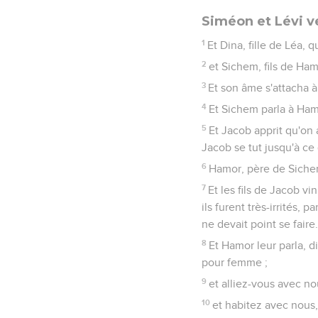
Siméon et Lévi 
1
Et Dina, fille de Léa, q
2
et Sichem, fils de Hamo
3
Et son âme s'attacha à D
4
Et Sichem parla à Hamo
5
Et Jacob apprit qu'on 
Jacob se tut jusqu'à ce 
6
Hamor, père de Sichem,
7
Et les fils de Jacob vi
ils furent très-irrités,
ne devait point se faire.
8
Et Hamor leur parla, di
pour femme ;
9
et alliez-vous avec no
10
et habitez avec nous,